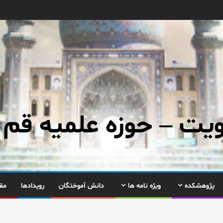
ت – حوزه علمیه قم
پژوهشکده
ویژه نامه ها
دانش آموختگان
رویدادها
مق