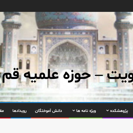
ت – حوزه علمیه قم
پژوهشکده
ویژه نامه ها
دانش آموختگان
رویدادها
مق