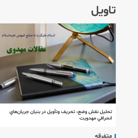
تاویل
تحليل نقش وضع، تحريف وتأويل در بنيان جريان‌هاي
انحرافي مهدويت
متفرقه