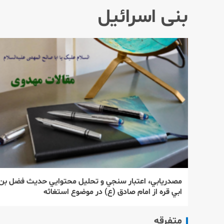
بنی اسرائیل
مصدريابي، اعتبار سنجي و تحليل محتوايي حديث فضل بن
ابي قره از امام صادق (ع) در موضوع استغاثه
متفرقه