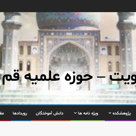
ت – حوزه علمیه قم
پژوهشکده
ویژه نامه ها
دانش آموختگان
رویدادها
مق