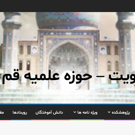
ت – حوزه علمیه قم
پژوهشکده
ویژه نامه ها
دانش آموختگان
رویدادها
مق