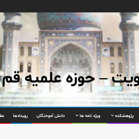
ت – حوزه علمیه قم
پژوهشکده
ویژه نامه ها
دانش آموختگان
رویدادها
مق