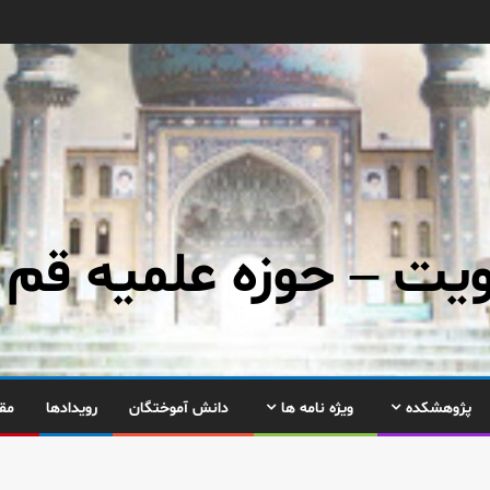
ت – حوزه علمیه قم
پژوهشکده
ویژه نامه ها
دانش آموختگان
رویدادها
مق