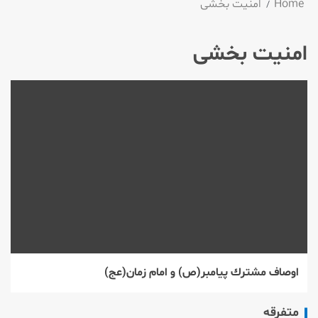
Home
امنیت بخشی
امنیت بخشی
اوصاف مشترك پیامبر(ص) و امام زمان(عج)
متفرقه