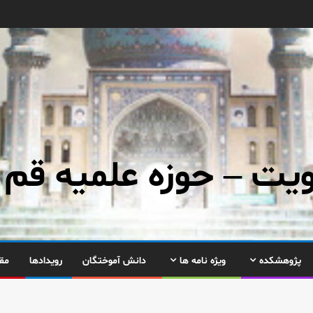
ت – حوزه علمیه قم
پژوهشکده
ویژه نامه ها
دانش آموختگان
رویدادها
مق