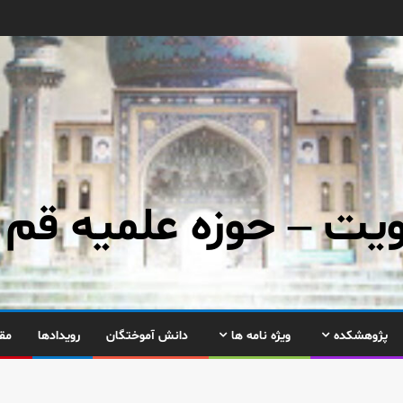
ت – حوزه علمیه قم
پژوهشکده
ویژه نامه ها
دانش آموختگان
رویدادها
مق