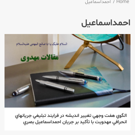
Home
احمداسماعیل
احمداسماعیل
الگوي هفت وجهي تغيير انديشه در فرايند تبليغي جريان‏هاي
انحرافي مهدويت با تأكيد بر جريان احمداسماعيل بصري