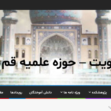
ت – حوزه علمیه قم
پژوهشکده
ویژه نامه ها
دانش آموختگان
رویدادها
مق
،