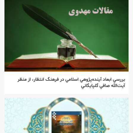
بررسي ابعاد آينده‌پژوهي اسلامي در فرهنگ انتظار، از منظر
آيت‌الله صافي گلپايگاني