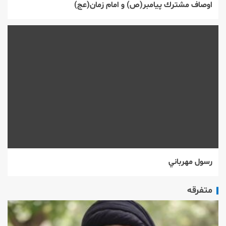
اوصاف مشترك پیامبر(ص) و امام زمان(عج)
رسول مهرباني
متفرقه