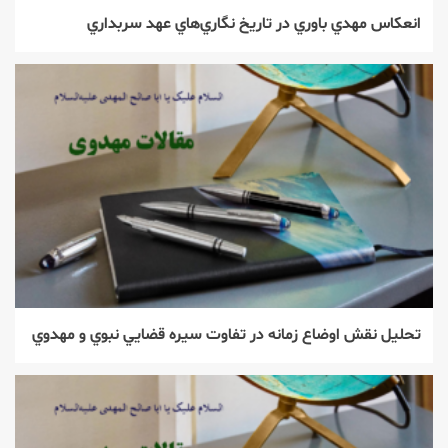
انعكاس مهدي باوري در تاريخ نگاري‌‌هاي عهد سربداري
تحليل نقش اوضاع زمانه در تفاوت سيره قضايي نبوي و مهدوي