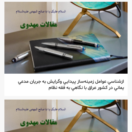
ازشناسي عوامل زمينه‌ساز پيدايي وگرايش به جريان مدعي
يماني در كشور عراق با نگاهي به فقه نظام