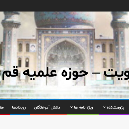
ت – حوزه علمیه قم
پژوهشکده
ویژه نامه ها
دانش آموختگان
رویدادها
مق