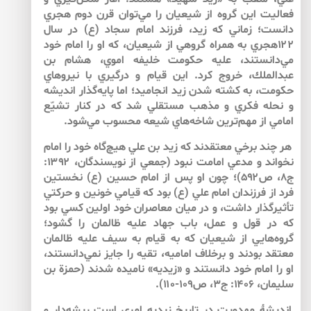
فعاليت اين گروه از شيعيان را مي‌توان قرن دوم هجري
دانست؛ زماني كه زيد، فرزند امام سجاد (ع) در سال
۱۲۲هجري به همراه گروهي از شيعيان، كه او را امام خود
مي‌دانستند، عليه حكومت خليفه اموي، هشام بن
عبدالملك، خروج كرد. اين قيام و درگيري با نيروهاي
حكومت، به كشته شدن زيد انجاميد؛ اما پايه‌گذار انديشه
و نحله‌ فكري و مذهب مستقلي شد كه در كنار تشيّع
امامي از مهم‌ترين شاخه‌هاي شيعه محسوب مي‌شود.
هر چند برخي معتقدند كه زيد بن علي هيچ‌گاه خود را امام
نخواند و مدعي امامت نبود (جمعي از نويسندگان، ۱۳۹۲:
ج۸، ص۵۹۲)؛ چون او پس از امام حسين (ع) نخستين
فرد از فرزندان امام علي (ع) بود كه قيامي خونين و حركتي
تأثيرگذار داشت، و در ميان معاصران خود اولين كسي بود
كه در قول و عمل، باب جهاد عليه ظالمان را گشود؛
گروه‌هايي از شيعيان كه به قيام به سيف عليه ظالمان
معتقد بودند و برخلاف اماميه، تقيه را جايز نمي‌دانستند،
او را امام خود دانستند و «زيديه» ناميده شدند (حمزة بن
سليمان، ۱۴۰۶: ج۳، ص۱۰۹-۱۱۰).
انديشۀ مهدويت در تاريخ زيديه امري است ريشه‌دار و