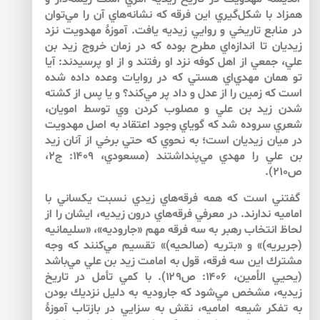
همزاد با شكل‌گيري اين فرقه كه نشانه‌هاي آن را مي‌توان
در منابع تاريخي و روايي زيديه يافت. آموزۀ مهدويت نزد
زيديان تا اندازه‌اي مطرح بوده كه در زمان خروج زيد بن
علي، جمعي از اهل كوفه نزد او رفتند و از او پرسيدند: آيا
تو همان مهدي‌اي هستي كه در روايات وعده داده شده
است كه زمين را از عدل و داد پر مي‌كند؟ و يا پس از كشته
شدن زيد بن علي و مصلوب كردن وي توسط امويان،
شعري سروده شد كه گوياي وجود اعتقاد به اصل مهدويت
در ميان زيديان است؛ به نحوي كه حتي برخي از آنان زيد
بن علي را مهدي مي‌پنداشتند (مسعودي، ۱۴۰۹: ج۲،
ص۲۱۰).
گفتني است كه‌ همه‌ فرقه‌هاي زيدي نسبت يكساني با
اماميه ندارند. در معرفي فرقه‌هاي درون زيديه، ايشان را از
لحاظ انتخاب رهبر به سه فرقه‌ مهم «جاروديه»، «سليمانيه
(جريريه)» و «بتريه (صالحيه)» تقسيم مي‌كنند كه وجه
مشترك اين سه فرقه، قول به امامت زيد بن علي مي‌باشد
(يحيي الأمين، ۱۴۰۶: ص۱۲۹). با كمي تأمل در تاريخ
زيديه، مشخص مي‌شود كه جاروديه به دليل نزديك بودن
به تفكر شيعه اماميه، نقش به سزايي در بازتاب آموزۀ