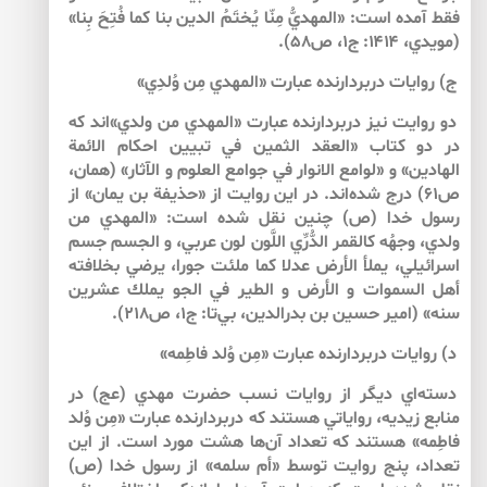
فقط آمده است: «المهديُّ مِنّا يُختَمُ الدين بنا كما فُتِحَ بِنا»
(مويدي، ۱۴۱۴: ج۱، ص۵۸).
ج) روايات دربردارنده عبارت «المهدي مِن وُلدِي»
دو روايت نيز دربردارنده عبارت «المهدي من ولدي»‌اند كه
در دو كتاب «العقد الثمين في تبيين احكام الائمة
الهادين» و «لوامع الانوار في جوامع العلوم و الآثار» (همان،
ص۶۱) درج شده‌اند. در اين روايت از «حذيفة بن يمان» از
رسول خدا (ص) چنين نقل شده است: «المهدي من
ولدي، وجهُه كالقمر الدُّرِّي اللَّون لون عربي، و الجسم جسم
اسرائيلي، يملأ الأرض عدلا كما ملئت جورا، يرضي بخلافته
أهل السموات و الأرض و الطير في الجو يملك عشرين
سنه» (امير حسين بن بدرالدين، بي‌تا: ج۱، ص۲۱۸).
د) روايات دربردارنده عبارت «مِن وُلد فاطِمه»
دسته‌اي ديگر از روايات نسب حضرت مهدي (عج) در
منابع زيديه، رواياتي هستند كه دربردارنده عبارت «مِن وُلد
فاطِمه» هستند كه تعداد آن‌ها هشت مورد است. از اين
تعداد، پنج روايت توسط «أم سلمه» از رسول خدا (ص)