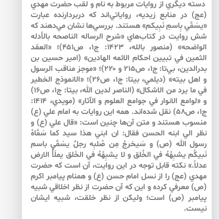
دسته ديگري از روايات مربوط به نام و لقب حضرت مهدي
(عج) در منابع زيديه، رواياتي‌اند كه دربردارنده عبارت
«يسَمَّي بِاسمِ نَبِيكم» هستند. بررسي‌ها نشان مي‌دهند كه
شش روايت در كتاب‌هاي «شرح الرساله الناصحه بالأدله
الواضحه» (منصور بالله، ۱۴۲۳: ج۱، ص۴۵۱)؛ «العقد
الثمين في تبيين احكام الائمه الهادين» (امير حسين بن
بدرالدين، بي‌تا: ج۱، ص۲۱۵ و ۲۲۰)؛ «موجز مناقب الرسول
و اهل بيته» (ديلمي، بي­تا: ج۱، ص۲۶)؛ «الانموذج الخطير
في ما يرد من الاشكال» (الناصر لدين الله، بي­تا: ج۱، ص۱۶)
و «لوامع الانوار في جوامع العلوم و الآثار» (مويدي، ۱۴۱۴:
ج۱، ص۵۸) نقل شده‌اند. همه اين روايات به امام علي (ع)
منسوب هستند و متن آن‌ها چنين است: «قال علي (ع) و
نظر الي ابنه الحسن فقال: ان ابني هذا سيد كما سَمَّاهُ
رسول الله (ص) و سَيخرجُ مِن صُلبِه رجلٌ يسَمَّي باسم
نَبيكُم يشبِهُهُ في الخُلق و لا يشبِهُهُ في الخَلق يملَأُ الارض
عدلاً.» نكته قابل توجه در اين روايت، آن است كه حضرت
مهدي (عج) را از نسل امام حسن (ع) و همنام پيامبر اكرم
(ص) معرفي كرده و اين كه آن حضرت از نظر اخلاقي شبيه
پيامبر (ص) است؛ وليكن از نظر خلقت، شبيه ايشان
نيست.