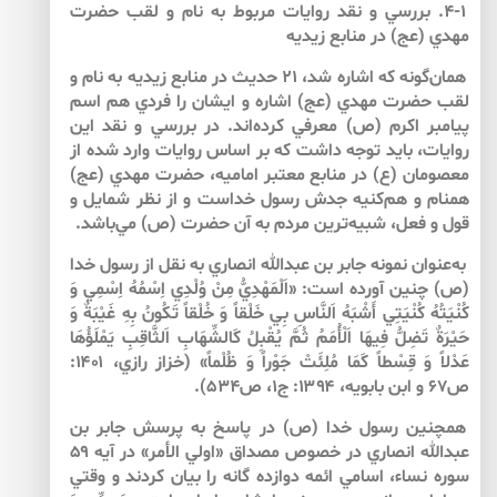
۴-۱. بررسي و نقد روايات مربوط به نام و لقب حضرت
مهدي (عج) در منابع زيديه
همان‌گونه كه اشاره شد، ۲۱ حديث در منابع زيديه به نام و
لقب حضرت مهدي (عج) اشاره و ايشان را فردي هم اسم
پيامبر اكرم (ص) معرفي كرده‌اند. در بررسي و نقد اين
روايات، بايد توجه داشت كه بر اساس روايات وارد شده از
معصومان (ع) در منابع معتبر اماميه، حضرت مهدي (عج)
همنام و هم‌كنيه‌ جدش رسول خداست و از نظر شمايل و
قول و فعل، شبيه‌ترين مردم به آن حضرت (ص) مي‌باشد.
به‌عنوان نمونه جابر بن عبدالله انصاري به نقل از رسول خدا
(ص) چنين آورده است: «اَلْمَهْدِيُّ مِنْ وُلْدِي اِسْمُهُ اِسْمِي وَ
كُنْيَتُهُ كُنْيَتِي أَشْبَهُ اَلنَّاسِ بِي خَلْقاً وَ خُلْقاً تَكُونُ بِهِ غَيْبَةٌ وَ
حَيْرَةٌ تَضِلُّ فِيهَا اَلْأُمَمُ ثُمَّ يُقْبِلُ كَالشِّهَابِ اَلثَّاقِبِ يَمْلَؤُهَا
عَدْلاً وَ قِسْطاً كَمَا مُلِئَتْ جَوْراً وَ ظُلْماً» (خزاز رازي، ۱۴۰۱:
ص۶۷ و ابن بابويه، ۱۳۹۴: ج۱، ص۵۳۴).
همچنين رسول خدا (ص) در پاسخ به پرسش جابر بن
عبدالله انصاري در خصوص مصداق «اولي الأمر» در آيه ۵۹
سوره‌ نساء، اسامي ائمه‌ دوازده گانه را بيان كردند و وقتي