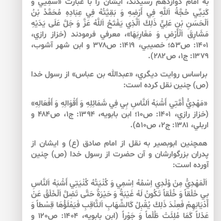
به امام دوازدهم رسيدند، ايشان را با عبارت «سَمِيِّي وَ
كَنِيِّي حُجَّةُ اَللَّهِ فِي أَرْضِهِ وَ بَقِيَّتُهُ فِي عِبَادِهِ مُحَمَّدُ بْنُ
اَلْحَسَنِ بْنِ عَلِيٍّ ذَلِكَ اَلَّذِي يَفْتَحُ اَللَّهُ عَزَّ وَ جَلَّ عَلَى يَدَيْهِ
مَشَارِقَ اَلْأَرْضِ وَ مَغَارِبَهَا»، معرفي فرمودند (خزاز رازي،
۱۴۰۱: ص۵۳؛ خصيبي، ۱۴۱۹: ص۳۷۸ و ابن شهر آشوب،
۱۳۷۹: ج۱، ص۲۸۲).
براساس روايت ديگري، «عبدالله بن عباس» از رسول خدا
(ص) چنين نقل كرده است:
«مَهْدِيُّ أُمَّتِي أَشْبَهُ اَلنَّاسِ بِي فِي شَمَائِلِهِ وَ أَقْوَالِهِ وَ أَفْعَالِهِ»
(خزاز رازي، ۱۴۰۱: ص۱۰؛ ابن بابويه، ۱۳۹۴: ج۱، ص۴۸۴ و
اربلي، ۱۳۸۱: ج۲، ص۵۱۰).
همچنين ابوبصير به نقل از امام صادق (ع) و ايشان از
پدران بزرگوارشان و آن حضرت از رسول خدا (ص) چنين
آورده است:
اَلْمَهْدِيُّ مِنْ وُلْدِي اِسْمُهُ اِسْمِي وَ كُنْيَتُهُ كُنْيَتِي أَشْبَهُ اَلنَّاسِ
بِي خَلْقاً وَ خُلْقاً تَكُونُ لَهُ غَيْبَةٌ وَ حَيْرَةٌ حَتَّى تَضِلَّ اَلْخَلْقُ عَنْ
أَدْيَانِهِمْ فَعِنْدَ ذَلِكَ يُقْبِلُ كَالشِّهَابِ اَلثَّاقِبِ فَيَمْلَؤُهَا قِسْطاً وَ
عَدْلاً كَمَا مُلِئَتْ ظُلْماً وَ جَوْراً (ابن بابويه، ۱۴۰۴: ص۱۲۰ و