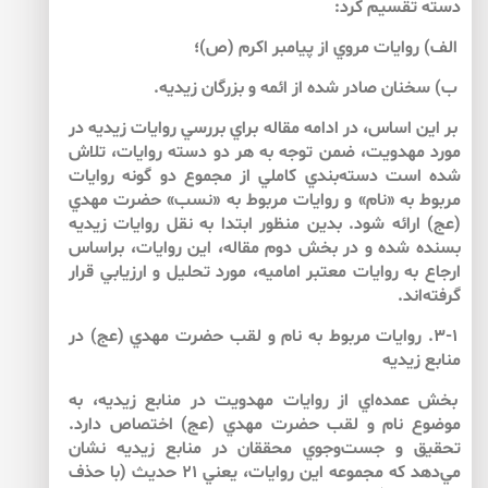
دسته تقسيم كرد:
الف) روايات مروي از پيامبر اكرم (ص)؛
ب) سخنان صادر شده از ائمه و بزرگان زيديه.
بر اين اساس، در ادامه مقاله براي بررسي روايات زيديه در
مورد مهدويت، ضمن توجه به هر دو دسته روايات، تلاش
شده است دسته‌بندي كاملي از مجموع دو گونه روايات
مربوط به «نام» و روايات مربوط به «نسب» حضرت مهدي
(عج) ارائه شود. بدين منظور ابتدا به نقل روايات زيديه
بسنده شده و در بخش دوم مقاله، اين روايات، براساس
ارجاع به روايات معتبر اماميه، مورد تحليل و ارزيابي قرار
گرفته‌اند.
۳-۱. روايات مربوط به نام و لقب حضرت مهدي (عج) در
منابع زيديه
بخش عمده‌اي از روايات مهدويت در منابع زيديه، به
موضوع نام و لقب حضرت مهدي (عج) اختصاص دارد.
تحقيق و جست‌وجوي محققان در منابع زيديه نشان
مي‌دهد كه مجموعه اين روايات، يعني ۲۱ حديث (با حذف