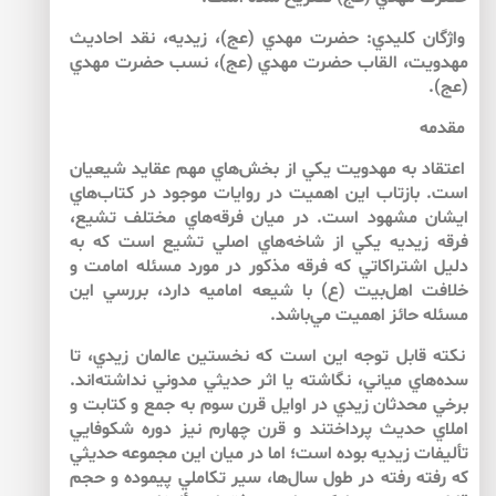
واژگان كليدي: حضرت مهدي (عج)، زيديه، نقد احاديث
مهدويت، القاب حضرت مهدي (عج)، نسب حضرت مهدي
(عج).
مقدمه
اعتقاد به مهدويت يكي از بخش‌هاي مهم عقايد شيعيان
است. بازتاب اين اهميت در روايات موجود در كتاب‌هاي
ايشان مشهود است. در ميان فرقه‌هاي مختلف تشيع،
فرقه‌ زيديه ‌يكي از شاخه‌هاي اصلي تشيع است كه به
دليل اشتراكاتي كه فرقه مذكور در مورد مسئله امامت و
خلافت اهل‌بيت (ع) با شيعه‌ اماميه دارد، بررسي اين
مسئله حائز اهميت مي‌باشد.
نكته قابل توجه اين است كه نخستين عالمان زيدي، تا
سده‌هاي مياني، نگاشته يا اثر حديثي مدوني نداشته‌اند.
برخي محدثان زيدي در اوايل قرن سوم به جمع و كتابت و
املاي حديث پرداختند و قرن چهارم نيز دوره‌ شكوفايي
تأليفات زيديه بوده است؛ اما در ميان اين مجموعه‌ حديثي
كه رفته رفته در طول سال‌ها، سير تكاملي پيموده و حجم