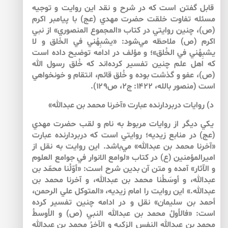
قابل گفتن است كه در شرح و نقد اين روايت و توجيه
مسئله تفاوت خلقت حضرت مهدي (عج) با پيامبر اكرم
(ص)، چنين روايتي در كتاب «المجموع المنصوري» از نبي
اكرم (ص) ملاحظه مي‌شود: «يشبِهُني في الخَلق و لا
يشبِهُني في الخُلق»؛ و مؤلف در ادامه توضيح داده است
كه اهل علم چنين تفسير كرده‌اند كه خُلق رسول الله
(ص)، عفو و گذشت بوده و خُلق قائم، انتقام و خونخواهي
است (منصور بالله، ۱۴۲۲: ج۲، ص۱۲۹).
د) روايات دربردارنده‌ عبارت «آخرنا محمد بن عبدالله»
يكي ديگر از روايات مربوط به نام و لقب حضرت مهدي
(عج) در منابع زيديه؛ روايتي است كه دربردارنده عبارت
«آخرنا محمد بن عبدالله» مي‌باشد. اين روايت به نقل از
اميرالمؤمنين (ع) در كتاب «لوامع الانوار في جوامع العلوم
و الآثار» آمده و متن آن بدين شرح است: «أوّلُنا محمّد بن
عبدالله، و أوسَطُنا محمد بن عبدالله، و آخرنا محمد بن
عبدالله.» اين روايت را امام زيديه، «المتوكل علي الرحمن،
أحمد بن سليمان» نقل و در ادامه چنين تفسير كرده
است: «فالأولُ محمد بن عبدالله النبي (ص) و الأوسطُ
محمد بن عبدالله النفس الزكيه و الآخرُ محمد بن عبدالله