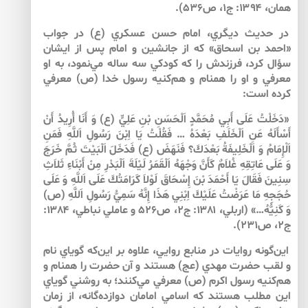
همان، ۱۳۹۴: ج۱، ص۵۳۶).
در حديث ديگري، امام حسن عسكري (ع) در جواب
«احمد بن اسحاق» كه از جانشين و امام پس از ايشان
سؤال كرد، فرزندش را كه كودكي سه ساله مي‌نمود، به او
معرفي و او را همنام و هم‌كنيه‌ رسول خدا (ص) معرفي
كرده است:
«دَخَلْتُ عَلَى أَبِي مُحَمَّدٍ اَلْحَسَنِ بْنِ عَلِيٍّ (ع) وَ أَنَا أُرِيدُ أَنْ
أَسْأَلَهُ عَنِ اَلْخَلَفِ بَعْدَهُ … فَقُلْتُ يَا اِبْنَ رَسُولِ اَللَّهِ فَمَنِ
اَلْإِمَامُ وَ اَلْخَلِيفَةُ بَعْدَكَ؟ فَنَهَضَ (ع) فَدَخَلَ اَلْبَيْتَ ثُمَّ خَرَجَ
وَ عَلَى عَاتِقِهِ غُلاَمٌ كَأَنَّ وَجْهَهُ اَلْقَمَرُ لَيْلَةَ اَلْبَدْرِ مِنْ أَبْنَاءِ ثَلاَثِ
سِنِينَ فَقَالَ يَا أَحْمَدَ بْنَ إِسْحَاقَ لَوْلاَ كَرَامَتُكَ عَلَى اَللَّهِ وَ عَلَى
حُجَجِهِ مَا عَرَضْتُ عَلَيْكَ اِبْنِي هَذَا إِنَّهُ سَمِيُّ رَسُولِ اَللَّهِ (ص)
وَ كَنِيُّهُ…» (اربلي، ۱۳۸۱: ج۲، ص۵۲۶ و عاملي نباطي، ۱۳۸۴:
ج۲، ص۲۳۱).
اين‌گونه روايات در منابع روايي، علاوه بر اين‌كه گوياي نام
و لقب حضرت مهدي (عج) هستند و آن حضرت را همنام و
هم‌كنيه‌ رسول اكرم (ص) معرفي مي‌كنند؛ به روشني گوياي
اين مطلب هستند كه اسامي امامان دوازده‌گانه، از زمان