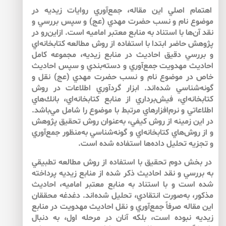
اهتمام اصلي اين مقاله، جمع‌آوري روايات زيديه در
موضوع نام و نسب حضرت مهدي (عج) و سپس بررسي و
نقد آن‌ها با استناد به منابع معتبر اماميه است. ازاين‌رو در
پژوهش حاضر ابتدا با استفاده از روش مطالعه كتابخانه‌اي
و بررسي دقيق احاديث در منابع زيديه، مجموعه كامل
احاديث مهدويت جمع‌آوري و دسته‌بندي و سپس احاديث
خاص در موضوع نام و نسب حضرت مهدي (عج) نقل و
گونه‌شناسي شده‌اند. ابزار گردآوري اطلاعات در روش
كتابخانه‌اي، فيش‌برداري از منابع كتابخانه‌اي، بانك‌هاي
اطلاعاتي و نرم‌افزارهاي مرتبط با موضوع را شامل مي‌باشد.
در اين زمينه از روش كيفي، به‌عنوان روش تحقيق پژوهش
و از روش‌هاي كتابخانه‌اي و گونه‌شناسي به‌منظور جمع‌آوري
و تجزيه تحليل داده‌ها استفاده شده است.
در بخش دوم تحقيق با استفاده از روش مطالعه تطبيقي
به بررسي و نقد احاديث ذكر شده از منابع زيديه پرداخته
شده است و با استناد به منابع معتبر اماميه، احاديث
مذكور، به‌صورت انتقادي، تحليل شده‌اند. دغدغه محققان
اين مقاله صرفاً جمع‌آوري و نقل احاديث مهدويت در منابع
زيديه نبوده است، بلكه آنان در مرحله اول، به دنبال