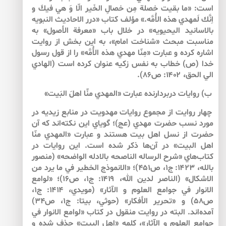
است: «ما بقيت خصلة مِن خصالِ الخَير الّا وَ هي فيكَ و
اِنَّك لَمهدي هذه الأُمَّه.» مؤلف كتاب «درر الاحاديث النبويه
بالاسانيد اليحيويه» در خلال باب «معرفة الأصول» به
مناسبت مبحث «شناخت امام»، به اين بخش از روايت
اشاره كرده و عبارت «مِنّا مهدي هذه الأُمَّه» را از قول رسول
خدا (ص) خطاب به نفس زكيه عنوان كرده است (الهادي
الي الحق، ۱۴۰۲: ص۸۶).
ب) روايات دربردارنده عبارت «المهدي منِّا اهلَ البَيت»
چهار روايت از مجموع روايات مهدويت در منابع زيديه در
مورد نسب حضرت مهدي (عج)؛ گوياي اين نكته‌اند كه آن
حضرت از نسل اهل بيت هستند و عبارت «المهدي منّا
اهل البيت» در آن‌ها ذكر شده است. اين روايات در
كتاب‌هاي «شرح الرساله الناصحه بالادله الواضحه» (منصور
بالله، ۱۴۲۳: ج۱، ص۴۵۱)؛ «الانموذج الخطير في ما يرد من
الاشكال» (الناصر لدين الله، ۱۴۱۹: ج۱، ص۱۶)؛ «لوامع
الانوار في جوامع العلوم و الآثار» (مويدي، ۱۴۱۴: ج۱،
ص۵۸) و «تحرير الأفكار» (حوثي، بي­تا: ج۱، ص۳۴)
آمده‌اند. البته در روايت منقول در كتاب «لوامع الانوار في
جوامع العلوم و الآثار»، كلمه «اهل البيت» حذف شده و