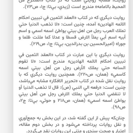
روايت، مشابه روايتي است كه در كتاب «المنتزع من
المحيط بالامامه» مندرج است (زيدي، بي‌تا: ج۱، ص۷۳).
روايت ديگري كه در كتاب «العقد الثمين في تبيين احكام
الائمه الهادين» آمده، چنين است: «لا تذهب الدنيا حتي
تملك العرب رجل من اهل بيتي يواطئ اسمه اسمي و اسم
أبيه اسم أبي يملأ الارض قسطا و عدلا كما ملئت ظلما و
جورا» (اميرالحسين بن بدرالدين، بي‌تا: ج۱، ص۲۱۹).
روايت ديگري با اين عبارت در كتاب «العقد الثمين في
تبيين احكام الائمه الهادين» مندرج است: «لا تقوم
الساعه حتي يملك الأرض رجل من أهل بيتي اسمه
كاسمي» (همان، ص۲۲۰). همچنين روايت ديگري كه با
روايتِ نقل شده در كتاب «تحرير الافكار» مشابه مي‌باشد،
چنين است: «رفعه الي النبي (ص): قال لا تذهب الدنيا أو
لا تنقضي الدنيا حتي يملك الارض رجل من أهل بيتي
يواطئ اسمه اسمي» (همان، ص۲۱۸ و حوثي، بي‌تا: ج۲،
ص۹۸).
چنان‌كه پيش از اين گفته شد، در اين بخش به جمع‌آوري
و نقل روايات پرداخته مي‌شود و در بخش دوم مقاله،
اعتبار و صحت سندي و متني اين روايات نقد مي‌گردد.