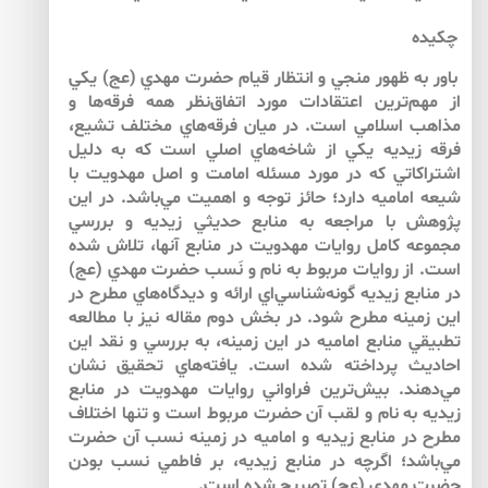
چكيده
باور به ظهور منجي و انتظار قيام حضرت مهدي (عج) يكي
از مهم‌ترين اعتقادات مورد اتفاق‌نظر همه فرقه‌ها و
مذاهب اسلامي است. در ميان فرقه‌هاي مختلف تشيع،
فرقه‌ زيديه‌ يكي از شاخه‌هاي اصلي است كه به دليل
اشتراكاتي كه در مورد مسئله امامت و اصل مهدويت با
شيعه‌ اماميه دارد؛ حائز توجه و اهميت مي‌باشد. در اين
پژوهش با مراجعه به منابع حديثي زيديه و بررسي
مجموعه كامل روايات مهدويت در منابع آن­ها، تلاش شده
است. از روايات مربوط به نام و نَسب حضرت مهدي (عج)
در منابع زيديه گونه‌شناسي‌اي ارائه و ديدگاه‌هاي مطرح در
اين زمينه مطرح شود. در بخش دوم مقاله نيز با مطالعه
تطبيقي منابع اماميه در اين زمينه، به بررسي و نقد اين
احاديث پرداخته شده است. يافته‌هاي تحقيق نشان
مي‌دهند. بيش‌ترين فراواني روايات مهدويت در منابع
زيديه به نام و لقب آن حضرت مربوط است و تنها اختلاف
مطرح در منابع زيديه و اماميه در زمينه نسب آن حضرت
مي‌باشد؛ اگرچه در منابع زيديه، بر فاطمي نسب بودن
حضرت مهدي (عج) تصريح شده است.