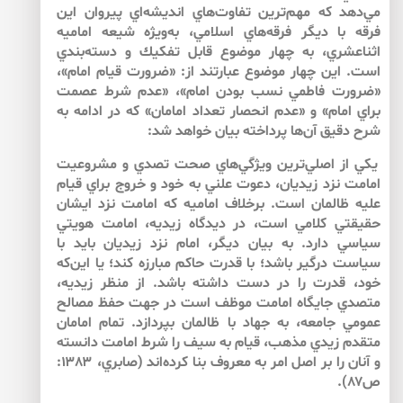
مي‌دهد كه مهم‌ترين تفاوت‌هاي انديشه‌اي پيروان اين
فرقه با ديگر فرقه‌هاي اسلامي، به‌ويژه شيعه اماميه
اثناعشري، به چهار موضوع قابل تفكيك و دسته‌بندي
است. اين چهار موضوع عبارتند از: «ضرورت قيام امام»،
«ضرورت فاطمي نسب بودن امام»، «عدم شرط عصمت
براي امام» و «عدم انحصار تعداد امامان» كه در ادامه به
شرح دقيق آن‌ها پرداخته بيان خواهد شد:
يكي از اصلي‌ترين ويژگي‌هاي صحت تصدي و مشروعيت
امامت نزد زيديان، دعوت علني به خود و خروج براي قيام
عليه ظالمان است. برخلاف اماميه كه امامت نزد ايشان
حقيقتي كلامي است، در ديدگاه زيديه، امامت هويتي
سياسي دارد. به بيان ديگر، امام نزد زيديان بايد با
سياست درگير باشد؛ با قدرت حاكم مبارزه كند؛ يا اين‌كه
خود، قدرت را در دست داشته باشد. از منظر زيديه،
متصدي جايگاه امامت موظف است در جهت حفظ مصالح
عمومي جامعه، به جهاد با ظالمان بپردازد. تمام امامان
متقدم زيدي مذهب، قيام به سيف را شرط امامت دانسته
و آنان را بر اصل امر به معروف بنا كرده‌اند (صابري، ۱۳۸۳:
ص۸۷).