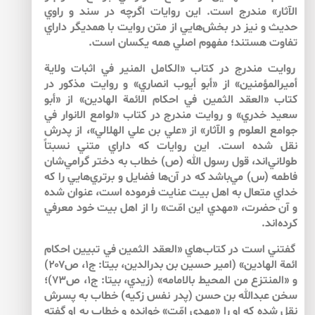
الآثار» مندرج است. اين روايات اگرچه در سند و راوي
حديث و نيز در بخش‌هايي از متن روايت با همديگر داراي
تفاوت هستند؛ مفهوم اصلي همه يكسان است.
روايت مندرج در كتاب «الكامل المنير في اثبات ولاية
أميرالمؤمنين» از «أبو أيوب انصاري» و روايت مذكور در
كتاب «العقد الثمين في احكام الائمة الهادين» از «أبو
سعيد خدري» و روايت مندرج در كتاب «لوامع الانوار في
جوامع العلوم و الآثار» از «علي بن علي الهلالي»، از پدرش
نقل شده است. اين روايات كه داراي متني نسبتاً
طولاني‌اند، قول رسول الله (ص) خطاب به دختر گرامي‌شان
فاطمه (س) مي‌باشد كه در آن‌ها فضايل و برتري‌هايي را كه
خداي متعال به اهل بيت عنايت فرموده است، عنوان شده
و آن حضرت، «مهدي اين امّت» را از اهل بيت خود معرفي
كرده‌اند.
گفتني است در كتاب‌هاي «العقد الثمين في تبيين احكام
ائمة الهادين» (امير حسين بن بدرالدين، بي­تا: ج۱، ص۲۰۷)
و «المنتزع من المحيط بالامامه» (زيدي، بي­تا: ج۱، ص۷۳)؛
سخن عبدالله بن حسن (پدر نفس زكيه) خطاب به پسرش
نقل شده كه او را «مهدي امّت» خوانده و خطاب به او گفته