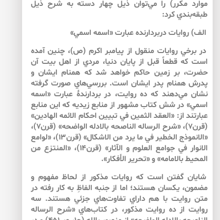
موارد مكرر) را مي‌توان ذيل چهار دسته به شرح ذيل
طبقه‌بندي كرد:
الف) روايات دربردارنده‌ عبارت «اسمه اسمي»
در برخي روايات منقول از پيامبر اكرم (ص)، چنين آمده
است كه قطعاً قبل از پايان دنيا، مردي از اهل بيت آن
حضرت، بر زمين حاكم خواهد شد كه همنام ايشان و
پدرش همنام پدر ايشان است. بررسي‌هاي صورت گرفته
نشان مي‌دهند كه ده روايت، در بردارندۀ عبارت «اسمه
اسمي» در شش كتاب مشهور از منابع زيديه كه اين منابع
عبارتند از: «العقد الثمين في تبيين احكام الائمه الهادين»
(قرن۷)، «شرح الرساله الناصحه بالادله الواضحه» (قرن۷)،
«الانموذج الخطير في ما يرد من الاشكال» (قرن۱۳)، «لوامع
الانوار في جوامع العلوم و الآثار» (قرن۱۴)، «المنتزع من
المحيط بالامامه» و «تحرير الأفكار».
شايان گفتن است كه روايات مذكور از لحاظ مفهوم و
مضمون، يكسان هستند؛ اما از جنبه الفاظِ به كار رفته در
متن روايت با هم داراي تفاوت‌هاي جزئي هستند. سه
روايت از ده روايت مذكور، در كتاب‌هاي «شرح الرساله