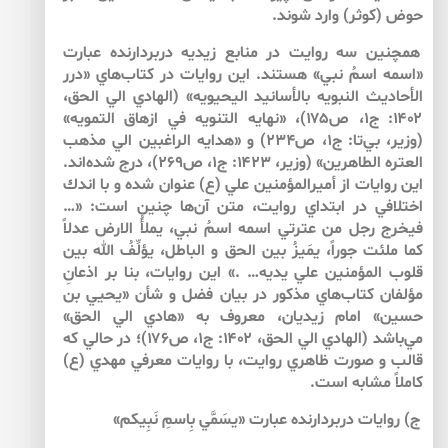
حوض (كوثر) وارد شوند.
همچنين سه روايت در منابع زيديه دربردارنده عبارت
«اسمه اسمُ نبي» هستند. اين روايات در كتاب‌هاي «درر
الأحاديث النبويه بالأسانيد اليحيويه» (الهادي الي الحق،
۱۴۰۲: ج۱، ص۱۷۵)، «نهايه التنويه في ازهاق التمويه»
(وزير، بي‌تا: ج۱، ص۲۳۴) و «هدايه الراغبين الي مذهب
العتره الطاهرين» (وزير، ۱۴۲۳: ج۱، ص۲۶۹)، درج شده‌اند.
اين روايات از أميرالمؤمنين علي (ع) عنوان شده و با اندك
اختلافي در ابتداي روايت، متن آن‌ها چنين است: «…
فيخرج رجل من عترتي اسمه اسمُ نبي، يملأُ الارض عدلاً
كما ملئت جوراً، يمَي‍زُ بين الحق و الباطل، يؤلِّفُ الله بين
قلوب المؤمنين علي يديه… .» اين روايات، بنا بر اذعانِ
مؤلفان كتاب‌هاي مذكور در بيان فضل و شأن «يحيي بن
حسين» امام زيديان، معروف به «هادي الي الحق»
مي‌باشد (الهادي الي الحق، ۱۴۰۲: ج۱، ص۱۷۶)؛ در حالي كه
قالب و صورت ظاهري روايت، با روايات معرفي مهدي (ع)
كاملاً مشابه است.
ج) روايات دربردارنده عبارت «يسَمَّي بِاسمِ نَبِيكم»