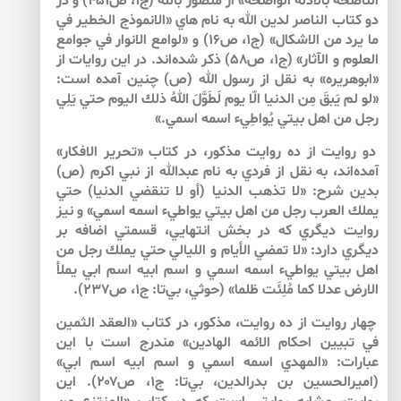
الناصحه بالادله الواضحه» از منصور بالله (ج۱، ص۴۵۱) و در
دو كتاب الناصر لدين الله به نام هاي «الانموذج الخطير في
ما يرد من الاشكال» (ج۱، ص۱۶) و «لوامع الانوار في جوامع
العلوم و الآثار» (ج۱، ص۵۸) ذكر شده‌اند. در اين روايات از
«ابوهريره» به نقل از رسول الله (ص) چنين آمده است:
«لو لم يَبقَ مِن الدنيا الّا يوم لَطَوَّلَ اللهُ ذلك اليوم حتي يَلِي
رجل من اهل بيتي يُواطِيء اسمه اسمي.»
دو روايت از ده روايت مذكور، در كتاب «تحرير الافكار»
آمده‌اند، به نقل از فردي به نام عبدالله از نبي اكرم (ص)
بدين شرح: «لا تذهب الدنيا (أو لا تنقضي الدنيا) حتي
يملك العرب رجل من اهل بيتي يواطيء اسمه اسمي» و نيز
روايت ديگري كه در بخش انتهايي، قسمتي اضافه بر
ديگري دارد: «لا تمضي الأيام و الليالي حتي يملك رجل من
اهل بيتي يواطيء اسمه اسمي و اسم ابيه اسم ابي يملأ
الارض عدلا كما مُلِئَت ظلما» (حوثي، بي‌تا: ج۱، ص۲۳۷).
چهار روايت از ده روايت، مذكور، در كتاب «العقد الثمين
في تبيين احكام الائمه الهادين» مندرج است با اين
عبارات: «المهدي اسمه اسمي و اسم ابيه اسم ابي»
(اميرالحسين بن بدرالدين، بي‌تا: ج۱، ص۲۰۷). اين