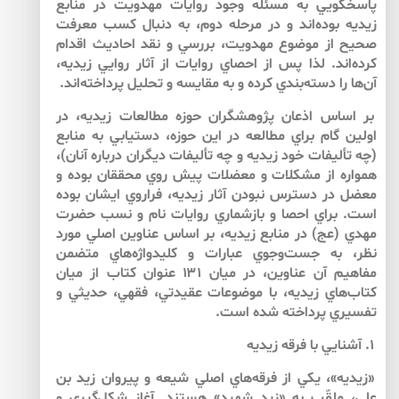
پاسخگويي به مسئله وجود روايات مهدويت در منابع
زيديه بوده‌اند و در مرحله دوم، به دنبال كسب معرفت
صحيح از موضوع مهدويت، بررسي و نقد احاديث اقدام
كرده‌اند. لذا پس از احصاي روايات از آثار روايي زيديه،
آن‌ها را دسته‌بندي كرده و به مقايسه و تحليل پرداخته‌اند.
بر اساس اذعان پژوهشگران حوزه‌ مطالعات زيديه، در
اولين گام براي مطالعه در اين حوزه، دستيابي به منابع
(چه تأليفات خود زيديه و چه تأليفات ديگران درباره‌ آنان)،
همواره از مشكلات و معضلات پيش روي محققان بوده و
معضل در دسترس نبودن آثار زيديه، فراروي ايشان بوده
است. براي احصا و بازشماري روايات نام و نسب حضرت
مهدي (عج) در منابع زيديه، بر اساس عناوين اصلي مورد
نظر، به جست‌وجوي عبارات و كليدواژه‌هاي متضمن
مفاهيم آن عناوين، در ميان ۱۳۱ عنوان كتاب از ميان
كتاب‌هاي زيديه، با موضوعات عقيدتي، فقهي، حديثي و
تفسيري پرداخته شده است.
۱. آشنايي با فرقه زيديه
«زيديه»، يكي از فرقه‌هاي اصلي شيعه و پيروان زيد بن
علي، ملقّب به «زيد شهيد» هستند. آغاز شكل‌گيري و