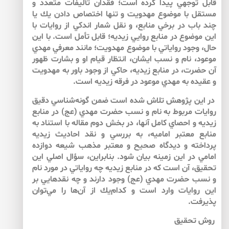
قابل توجهي پيدا كرده است؛ فقدان تأليفات متعدد و
مستقل با موضوع مهدويت و تنها اختصاص دادن يك يا
چند باب در برخي منابع، و نقل شمار اندكي از روايات با
اين موضوع در منابع روايي زيديه؛ قابل تأمل است. با اين
حال، وجود رواياتي با موضوع مهدويت؛ مانند معرفي مهدي
موعود، نام و نسب ايشان، انتظار قيام او و بشارت ظهور
آن حضرت، در منابع زيديه، حاكي از وجود باور به مهدويت
و عقيده به مهدي موعود در فرقه‌ زيديه است.
در اين پژوهش تلاش شده است ضمن گونه‌شناسي دقيق
روايات مربوط به نام و نسب حضرت مهدي (عج) در منابع
زيديه و احصاي كامل آن­ها، در بخش دوم مقاله با استناد به
منابع معتبر اماميه، به بررسي و نقد احاديث زيديه
پرداخته و ديدگاه صحيح و معتبر مذهب شيعه دوازده
امامي در اين زمينه بيان شود. بنابراين، سؤال اصلي اين
تحقيق، آن است كه در منابع زيديه چه رواياتي در مورد نام
و نسب حضرت مهدي (عج) وجود دارند و چه نقدهايي بر
اين روايات وارد است و كدام‌يك از آن‌ها را مي‌توان
پذيرفت.
روش‌ تحقيق