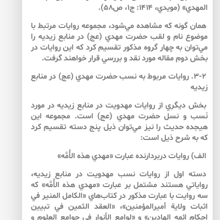
المهدي» (مويدي، ۱۴۱۴: ج۱، ص۵۸).
همان گونه كه مشاهده مي‌شود، مجموعه روايات مرتبط با
موضوع نام و لقب حضرت مهدي (عج) در منابع زيديه را
مي‌توان به چهار گروه مذكور تقسيم كرد كه اين روايات در
بخش دوم مقاله مورد نقد و بررسي قرار خواهند گرفت.
۳-۲. روايات مربوط به نسب حضرت مهدي (عج) در منابع
زيديه
بخش ديگري از روايات مهدويت در منابع زيديه در مورد
نَسب و نسل حضرت مهدي (عج) است. مجموعه اين
هيجده حديث را نيز مي‌توان ذيل پنج دسته تقسيم كرد
كه به شرح ذيل است:
الف) روايات دربردارنده عبارت «مهدي هذه الأُمَّه»
دسته اول از روايات نسب مهدويت در منابع زيديه،
رواياتي هستند مشتمل بر عبارت «مهدي هذه الأُمَّه» كه
سه روايت با عبارت مذكور در كتاب‌هاي «الكامل المنير في
اثبات ولاية أميرالمؤمنين»، «العقد الثمين في تبيين
احكام ائمه الهادين» و «لوامع الأنوار في جوامع العلوم و