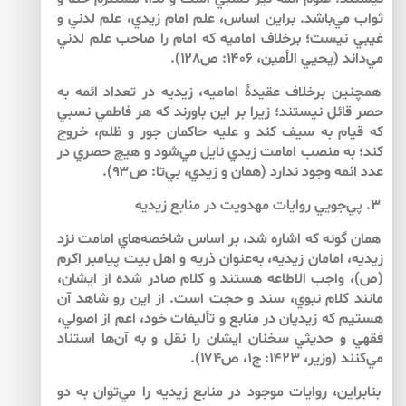
ثواب مي‌باشد. براين اساس، علم امام زيدي، علم لدني و
غيبي نيست؛ برخلاف اماميه كه امام را صاحب علم لدني
مي‌داند (يحيي الأمين، ۱۴۰۶: ص۱۲۸).
همچنين برخلاف عقيدۀ اماميه، زيديه در تعداد ائمه به
حصر قائل نيستند؛ زيرا بر اين باورند كه هر فاطمي نسبي
كه قيام به سيف كند و عليه حاكمان جور و ظلم، خروج
كند؛ به منصب امامت زيدي نايل مي‌شود و هيچ حصري در
عدد ائمه وجود ندارد (همان و زيدي، بي‌تا: ص۹۳).
۳. پي‌جويي روايات مهدويت در منابع زيديه
همان گونه كه اشاره شد، بر اساس شاخصه‌هاي امامت نزد
زيديه، امامان زيديه، به‌عنوان ذريه و اهل بيت پيامبر اكرم
(ص)، واجب الاطاعه هستند و كلام صادر شده از ايشان،
مانند كلام نبوي، سند و حجت است. از اين رو شاهد آن
هستيم كه زيديان در منابع و تأليفات خود، اعم از اصولي،
فقهي و حديثي سخنان ايشان را نقل و به آن‌ها استناد
مي‌كنند (وزير، ۱۴۲۳: ج۱، ص۱۷۴).
بنابراين، روايات موجود در منابع زيديه را مي‌توان به دو