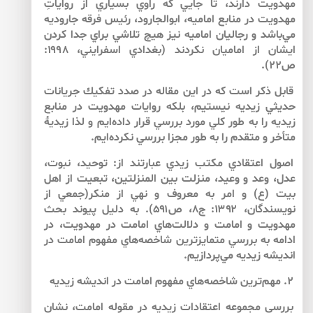
مهدويت دارند، تا جايي كه راوي بسياري از رواياتِ
مهدويت در منابع اماميه، ابوالجارود، رئيس فرقه‌ جاروديه
مي‌باشد و رجاليان اماميه نيز هيچ تلاشي براي جدا كردن
ايشان از اماميان نكردند (بغدادي اسفرايني، ۱۹۹۸:
ص۲۲).
قابل ذكر است كه در اين مقاله در صدد تفكيك جريانات
حديثي زيديه نيستيم، بلكه روايات مهدويت در منابع
زيديه را به طور كلي مورد بررسي قرار داده‌ايم و لذا زيديۀ
متأخر و متقدم را به طور مجزا بررسي نكرده‌ايم.
اصول اعتقادي مكتب زيدي عبارتند از: توحيد، نبوت،
عدل، وعد و وعيد، منزلت بين المنزلتين، تبعيت از اهل
بيت (ع) و امر به معروف و نهي از منكر(جمعي از
نويسندگان، ۱۳۹۲: ج۸، ص۵۹۱). به دليل پيوند بحث
مهدويت و امامت و دلالت‌هاي امامت در مهدويت، در
ادامه به بررسي متمايزترين شاخصه‌هاي مفهوم امامت در
انديشه زيديه مي‌پردازيم.
۲. مهم‌ترين شاخصه‌هاي مفهوم امامت در انديشه زيديه
بررسي مجموعه اعتقادات زيديه در مقوله امامت، نشان