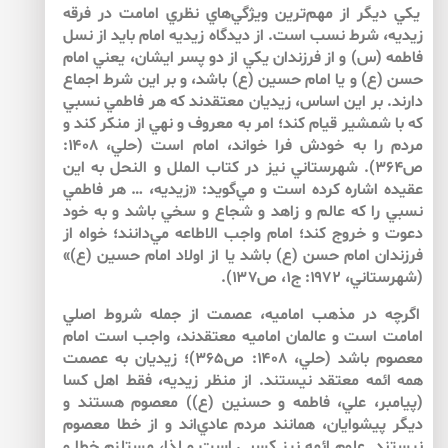
يكي ديگر از مهم‌ترين ويژگي‌هاي نظري امامت در فرقه
زيديه، شرط نسب است. از ديدگاه زيديه امام بايد از نسل
فاطمه (س) و از فرزندان يكي از دو پسر ايشان، يعني امام
حسن (ع) و يا امام حسين (ع) باشد، و بر اين شرط اجماع
دارند. بر اين اساس، زيديان معتقدند كه هر فاطمي نسبي
كه با شمشير قيام كند؛ امر به معروف و نهي از منكر كند و
مردم را به خودش فرا خواند، امام است (حلي، ۱۴۰۸:
ص۳۶۴). شهرستاني نيز در كتاب الملل و النحل به اين
عقيده اشاره كرده است و مي‌گويد: «زيديه، … هر فاطمي
نسبي را كه عالم و زاهد و شجاع و سخي باشد و به خود
دعوت و خروج كند؛ امام واجب الاطاعه مي‌دانند؛ خواه از
فرزندان امام حسن (ع) باشد يا از اولاد امام حسين (ع)»
(شهرستاني، ۱۹۷۲: ج۱، ص۱۳۷).
اگرچه در مذهب اماميه، عصمت از جمله شروط اصلي
امامت است و عالمان اماميه معتقدند، واجب است امام
معصوم باشد (‌حلي، ۱۴۰۸: ص۳۶۵)؛ زيديان به عصمت
همه‌ ائمه معتقد نيستند. از منظر زيديه، فقط اهل كسا
(پيامبر، علي، فاطمه و حسنين (ع)) معصوم هستند و
ديگر پيشوايان، همانند مردم عادي‌اند و از خطا معصوم
نيستند. علوم ائمه نيز كسبي است و لذا، مستلزم خطا و