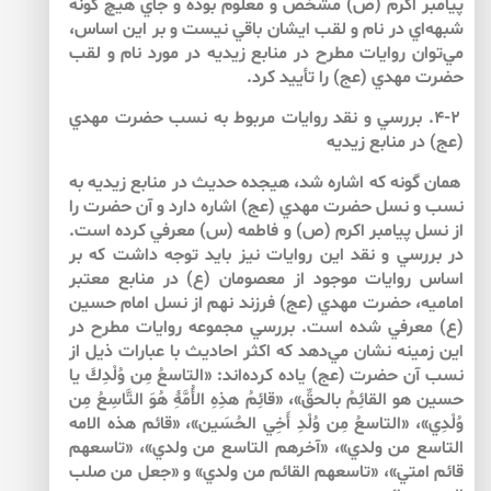
پيامبر اكرم (ص) مشخص و معلوم بوده و جاي هيچ گونه
شبهه‌اي در نام و لقب ايشان باقي نيست و بر اين اساس،
مي‌توان روايات مطرح در منابع زيديه در مورد نام و لقب
حضرت مهدي (عج) را تأييد كرد.
۴-۲. بررسي و نقد روايات مربوط به نسب حضرت مهدي
(عج) در منابع زيديه
همان گونه كه اشاره شد، هيجده حديث در منابع زيديه به
نسب و نسل حضرت مهدي (عج) اشاره دارد و آن حضرت را
از نسل پيامبر اكرم (ص) و فاطمه (س) معرفي كرده است.
در بررسي و نقد اين روايات نيز بايد توجه داشت كه بر
اساس روايات موجود از معصومان (ع) در منابع معتبر
اماميه، حضرت مهدي (عج) فرزند نهم از نسل امام حسين
(ع) معرفي شده است. بررسي مجموعه روايات مطرح در
اين زمينه نشان مي‌دهد كه اكثر احاديث با عبارات ذيل از
نسب آن حضرت (عج) ياده كرده‌اند: «التاسعُ مِن وُلْدِكَ يا
حسين هو القائِمُ بالحقِّ»، «قائِمُ هذِهِ الأُمَّۀِ هُوَ التَّاسِعُ مِن
وُلْدِي»، «التاسعُ مِن وُلْدِ أَخِي الحُسَين»، «قائم هذه الامه
التاسع من ولدي»، «آخرهم التاسع من ولدي»، «تاسعهم
قائم امتي»، «تاسعهم القائم من ولدي» و «جعل من صلب