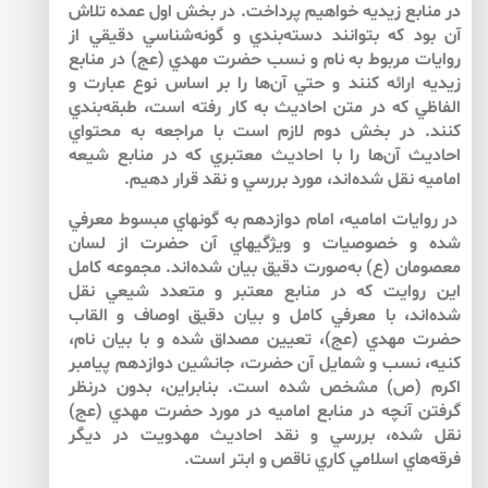
در منابع زيديه خواهيم پرداخت. در بخش اول عمده تلاش
آن بود كه بتوانند دسته‌بندي و گونه‌شناسي دقيقي از
روايات مربوط به نام و نسب حضرت مهدي (عج) در منابع
زيديه ارائه كنند و حتي آن‌ها را بر اساس نوع عبارت و
الفاظي كه در متن احاديث به كار رفته است، طبقه‌بندي
كنند. در بخش دوم لازم است با مراجعه به محتواي
احاديث آن‌ها را با احاديث معتبري كه در منابع شيعه
اماميه نقل شده‌اند، مورد بررسي و نقد قرار دهيم.
در روايات اماميه، امام دوازدهم به گونه­اي مبسوط معرفي
شده و خصوصيات و ويژگي­هاي آن حضرت از لسان
معصومان (ع) به‌صورت دقيق بيان شده‌اند. مجموعه كامل
اين روايت كه در منابع معتبر و متعدد شيعي نقل
شده‌اند، با معرفي كامل و بيان دقيق اوصاف و القاب
حضرت مهدي (عج)، تعيين مصداق شده و با بيان نام،
كنيه، نسب و شمايل آن حضرت، جانشين دوازدهم پيامبر
اكرم (ص) مشخص شده است. بنابراين، بدون درنظر
گرفتن آنچه در منابع اماميه در مورد حضرت مهدي (عج)
نقل شده، بررسي و نقد احاديث مهدويت در ديگر
فرقه‌هاي اسلامي كاري ناقص و ابتر است.