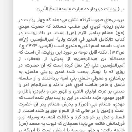
ب) روايات دربردارنده عبارت «اسمه اسمُ النَّبي»
بررسي‌هاي صورت گرفته نشان مي‌دهند كه چهار روايت در
منابع زيديه گوياي اين مطلب هستند كه حضرت مهدي
(عج) همنام پيامبر اكرم (ص) است. در يك روايت در
كتاب «الكامل المنير في اثبات ولاية اميرالمؤمنين (ع)»،
عبارت «اسمه اسم النبي» مندرج است (الرسي، ۱۴۲۳: ج۱،
ص۱۷۳). نكته قابل توجه در مورد اين روايت، آن است كه
«عبدالله بن عبدالرحمن»، از پدرش، از «معمّر»، از
أميرالمؤمنين علي (ع) نقل كرده است كه آن حضرت، در
روزي كه با ابوبكر بيعت شد؛ ضمن روايتي مفصل، به
برشماري و معرفي خلفاي بني اميه پرداختند و از سلسله‌
فاسق و فاجر خلافت اموي خبر دادند و سرانجامِ امر را
مبتني بر عزت اولياي الاهي و ظهور حق و نابودي باطل و
ظهور مهدي، مژده دادند. در اين روايت بيان شده است كه
مهدي‌، همنام نبي (ص) و پدرش همنام پدر آن حضرت
است و زمين را در حالي كه از ظلم و جور پر شده است، از
قسط و عدل پر خواهد كرد و خلافت ائمه، به وسيله‌ او و
فرزندانش خاتمه مي‌يابد؛ همچنان كه نبوت به محمد (ص)
خاتمه يافت؛ و حق، پيوسته با ايشان است تا اين‌كه بر