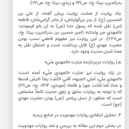
بدرالدين، بي­تا: ج۱، ص۱۹۹ و زيدي، بي­تا: ج۱، ص۷۲).
يك روايت از هشت روايت پيش گفته، از علي بن
الحسين (ع)، از پدر بزرگوارشان، از مادر گرامي‌شان، فاطمه
(س) نقل شده كه رسول خدا (ص) به آن بانو فرمودند:
«المهدي من ولدك» (امير حسين بن بدرالدين، بي­تا: ج۱،
ص۲۲۷). در اين روايت نيز مفهوم فاطمي نسب بودن
حضرت مهدي (ع) قابل برداشت است و احتمال نقل به
معنا شدن حديث وجود دارد.
هـ) روايات دربردارنده عبارت «المهدي مِنّي»
در يك روايت نيز عبارت «المهدي مِنِّي» آمده است:
«المهدي مِنّي، أجلي الجبهه، أقني الأنف؛ يملأ الارضَ قسطا
و عدلا كما مُلئت جورا و ظلما» (مويدي، ۱۴۱۴: ج۱، ص۶۲)
كه با توجه به روايات سابق و راوي حديث كاملاً مشخص
است كه منظور، از نسل پيامبر (ص) بودن حضرت مهدي
(عج) است.
۴. تحليل انتقادي روايات مهدويت در منابع زيديه
در بخش دوم اين مقاله به بررسي و نقد روايات مهدويت