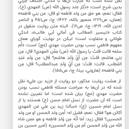
نقل شده است كه عبارت آن‌ها با اندكي اختلاف جزئي
بدين شرح است: «ذُكِرَ عند رسولِ الله (ص) المهدي (ع).
فقال: نعم، هو حق من ولد فاطمه او قال: من بني فاطمه»
(همان، ص۲۲۶؛ منصور بالله، ۱۴۲۲: ج۱، ص۴۵۱ و الناصر
لدين الله، ۱۴۱۹: ج۱، ص۱۶). البته متن روايت منقول در
كتاب «تيسير المطالب في أمالي أبي طالب»، اندكي
طولاني و متفاوت است؛ ليكن در نهايت گوياي همان
مفهوم فاطمي نسب بودن حضرت مهدي (عج) است: «أُم
سلمه قالت قلتُ يا رسولَ الله (ص) مِمَّن المهدي؟ قال: مِن
بَني هاشم، قلتُ: مِن أَيِّ وَلَدِ هاشم؟ قال: مِن وَلَدِ عَبْدِ
المُطلب. قالت: قلتُ: مِن أَيِّ وَلَدِ عبدالمطلب؟ قال: مِن
بَني فاطمه» (هاروني، بي­تا: ج۱، ص۱۵۵).
از هشت روايت مذكور، دو روايت از «زيد بن علي» نقل
شده كه در آن‌ها به صراحت مسئله فاطمي نسب بودن
حضرت مهدي (عج) بيان شده است؛ اما تعيين نشده
است كه آن حضرت از نسل امام حسن (ع) هستند يا از
نسل امام حسين (ع): «سألنا زيد بن علي عن المهدي
أكائن هو؟ فقال: نعم، فقيل له: أَمِن ولد الحسن أو من ولد
الحسين؟ فقال زيد: أما أنَّه مِن وُلدِ فاطمه و هو ممن شاء
الله من وُلدِ الحسن أَم مِن وُلدِ الحسين» (امير حسين بن