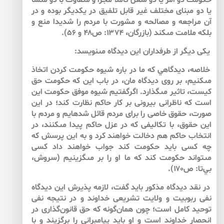
حكومت دو امر يا دو شغل كاملا مجزا و متفاوت با دو منشا
يا دو مبناى مختلف غير قابل تلفيق در يكديگر بوده و در
آن مراجعه و مصالحه و مشورت با مردم را شديدا منع و
بلكه ملامت مى‏كند (بازرگان، ۱۳۷۴: ص۴۸ و ۵۶).
يكى ديگر از طرفداران اين ديدگاه مى‏نويسد:
خلاصه، ديدگاهي كه ما در باره شيوه حكومت كردن اتخاذ
مى‏كنيم، بر روى ديدگاه مان، در باب اين كه حكومت ‏حق
كيست، تاثير مى‏گذارد. اگرگفتيم شيوه موفق حكومت اين
است كه ناظرانى بيرونى بر كار حاكم نظارت كند؛ در اين
صورت، حقوق خاصى را براى مردم قائل شده‏ايم و مردم با
اين حقوق، با تكاليفى كه در عزل حاكم پيدا مى‏كنند، در
انتخاب حاكم هم دخالت ‏خواهند كرد و به اين پرسش كه
چه كسى بايد حكومت كند جواب خواهند داد كسى
مى‏تواند حكومت كند كه ما او را بر مى‏گزينيم‏ (سروش،
بي‌‌تا: ص۱۷۰).
در نقد ديدگاه مذكور بايد گفت، لازمه پذيرش اين ديدگاه
نفى ربوبيت و ولايت تشريعى خداوند و در نتيجه نفى
توحيد كامل است؛ چون همان‌‌گونه كه حق قانون‌‌گذارى در
انحصار خداوند است و او بايد پيامبرانى را برگزيند و با