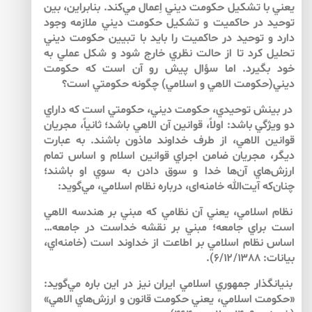
يعني با تشكيل حكومت ديني اِعمال مي‌كند. بنابراين، بين
توحيد در حاكميت و تشكيل حكومت ديني ملازمه وجود
دارد و توحيد در حاكميت را بايد با تبيين حكومت ديني
تحليل كرد تا از حالت نظري خارج شود و شكل عملي به
خود بگيرد. اما سؤال پيش رو آن است كه حكومت
ديني(حكومت الاهي و اسلامي) چگونه حكومتي است؟
در بينش توحيدي، حكومت ديني، حكومتي است كه داراي
دو ويژگي باشد: اولاً، قوانين آن الاهي باشد؛ ثانياً، مجريان
قوانين الاهي، از طرف خداوند ماذون باشند. به عبارت
ديگر، مجريان ضامن اجراي قوانين اسلام و اساس تمام
ارزش‌‌هاي آن‌ها خدا و سوق دادن به سوي او باشند؛
چنان‌كه آيت‌الله خامنه‌‌اى، درباره نظام اسلامي، مي‌‌گويد:
نظام اسلامي، يعني آن نظامي كه مبني بر هندسه‌ الاهي
است براي جامعه؛ مبني بر نقشه‌ خداست در جامعه…
اساس نظام اسلامي بر اطاعت از خداوند است (خامنه‌‌اي،
بيانات: ۶/۱۲/۱۳۸۸).
بنيانگذار جمهوري اسلامي ايران نيز در اين باره مي‌‌گويد:
«حكومت اسلامي، يعني حكومت قانون و ارزش‌‌هاي الاهي»