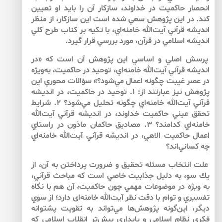
انحصار حاكميت در خداوند، سازكار آن را بايد او تعيين
كند. در اين پژوهش سعي شده است اين سازكار، از منظر
انديشه قرآني آيت‌الله خامنه‌‌اي، با تكيه بر كتاب طرح كلي
انديشه اسلامي در قرآن، مورد بررسي قرار گيرد.
پرسش اصلي و اساسي اين پژوهش آن است كه «در
انديشه قرآني آيت‌الله خامنه‌‌اي، توحيد در حاكميت، به‌ويژه
در عصر غيبت چگونه اعمال مي‌‌شود؟» سؤالات محوري اين
پژوهش نيز عبارتند از: ۱. توحيد در حاكميت، در انديشه
قرآني آيت‌الله خامنه‌‌اي چگونه تحليل مي‌‌شود؟ ۲. شرايط
تحقق عيني حاكميت خداوند، در انديشه قرآني آيت‌الله
خامنه‌‌اي كدامند؟ ۳. مصاديق حاكمان ماذون در راستاي
اعمال حاكميت الاهي، در انديشه قرآني آيت‌الله خامنه‌‌اي
چه كساني‌اند؟
علت انتخاب مسئله تحقيق و ضرورت پرداختن به آن، از
يك سو، به دليل جذابيت خاصي است كه مباحث قرآني،
به ويژه در موضوعات مهمي چون حاكميت، آن هم با نگاه
تفسيري و توام با دقت نظر آيت‌الله خامنه‌‌اى دارد؛ از سوي
ديگر، اين‌‌گونه پژوهش‌‌ها مي‌‌تواند به تقويت پشتوانه
فكري نظام اسلامي و پايداري بيش‌‌تر انقلاب اسلامي كه