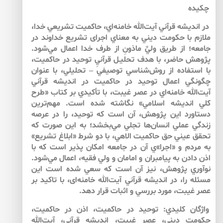
چكيده
در انديشه قرآني آيت‌الله خامنه‌‌اي، حاكميت تشريعي خدا،
ملازم با حكومت ديني به معناي اجراى تشريع خداوند در
جامعه؛ از طريق وليِّ ماذونِ از طرف خدا اعمال مي‌شود.
پژوهش حاضر، با هدف تحليـل قرآنيِ توحيد در حاكميت،
با استفاده از روش‌شناسي توصيفي – تحليلي، با عنوان
چگونگي اعمال توحيد در حاكميت در انديشه قرآني
آيت‌الله خامنه‌‌اي در عصر غيبت، با تأكيدي بر كتاب «طرح
كلي انديشه اسلامي» نگاشته شده است. مهم‌ترين
دستاورد اين پژوهش، آن است كه توحيد، را در عرصه
زندگي عملي انسان‌‌ها تجلي مي‌بخشد؛ به اين صورت كه
تحقق عيني حق حاكميت الاهي، با دو شرط «ابلاغ تشريع»
به مردم و «اجرا»ي آن در جامعه امكان پذير است كه با
اذن دادن به پيامبران و امامان و ولي فقيه، اعمال مي‌‌شود.
نوآوري پژوهش، نيز آن است كه سعي شده است اين
مسئله را، در انديشه قرآني آيت‌الله خامنه‌‌اى، با تاكيد بر
عصر غيبت، مورد بررسي و اثبات قرار دهد.
واژگان كليدي: توحيد در حاكميت، اذن در حاكميت،
حكومت ديني، عصر غيبت، انديشه قرآني، آيت‌الله