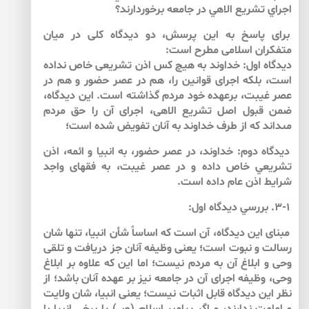
اجراي تشريع الاهي در جامعه برخوردارند؟
براى پاسخ به اين پرسش، دو ديدگاه كلى در ميان
متفكران اسلامى مطرح است:
ديدگاه اول: خداوند به هيچ كس اذن تشريعى خاص نداده
است، بلكه اجراى قوانين را، هم در عصر حضور و هم در
عصر غيبت، برعهده خود مردم گذاشته است. اين ديدگاه،
ضمن قبول اصل تشريع الاهى، اجراى آن را حق مردم
مى‏داند كه از طرف خداوند به آنان تفويض شده است؛
ديدگاه دوم: خداوند، در عصر حضور، به انبيا و ائمه، اذن
تشريعي خاص داده و در عصر غيبت، به فقهاى واجد
شرايط اذن عام داده است.
۳-۱. بررسي ديدگاه اول:
مبناى اين ديدگاه، آن است كه اساساً شأن انبيا، تنها شان
رسالت و نبوت است؛ يعنى وظيفه آنان جز دريافت و تلقى
وحى و ابلاغ آن به مردم نيست؛ اما اين كه علاوه بر ابلاغ
وحى، وظيفه اجراى آن در جامعه نيز بر عهده آنان باشد؛ از
نظر اين ديدگاه قابل اثبات نيست؛ يعنى انبيا، شان ولايت