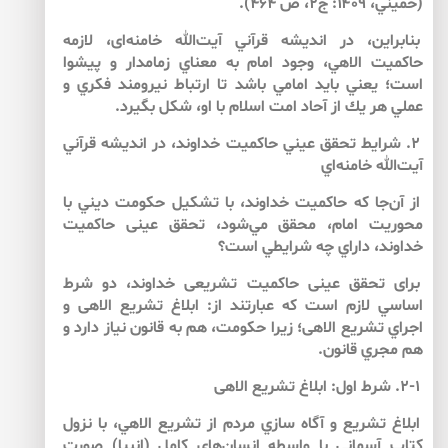
(خميني، ۱۴۰۹: ج۲، ص ۴۶۴).
بنابراين، در انديشه قرآني آيت‌الله خامنه‌‌اى، لازمه
حاكميت الاهي، وجود امام به معناي زمامدار و پيشوا
است؛ يعني بايد امامي باشد تا ارتباط نيرومند فكري و
عملي هر يك از آحاد امت اسلام با او، شكل بگيرد.
۲. شرايط تحقق عيني حاكميت خداوند، در انديشه قرآني
آيت‌الله خامنه‌‌اي
از آن‌جا كه حاكميت خداوند، با تشكيل حكومت ديني با
محوريت امام، محقق مي‌‌شود، تحقق عينى حاكميت
خداوند، داراي چه شرايطي است؟
براى تحقق عينى حاكميت تشريعى خداوند، دو شرط
اساسي لازم است كه عبارتند از: ابلاغ تشريع الاهى و
اجراي تشريع الاهى؛ زيرا حكومت، هم به قانون نياز دارد و
هم مجري قانون.
۲-۱. شرط اول: ابلاغ تشريع الاهى
ابلاغ تشريع و آگاه سازي مردم از تشريع الاهي، با نزول
كتاب آسمانى با واسطه انسان‌‌هاى كامل (انبيا) صورت