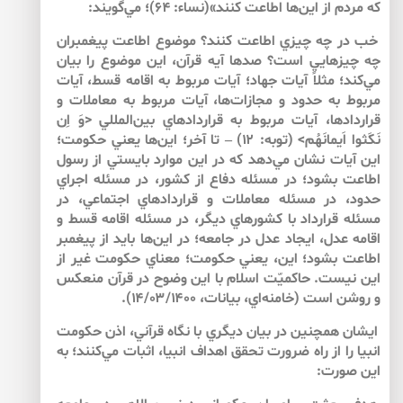
كه مردم از اين‌‌ها اطاعت كنند»(نساء: ۶۴)؛ مي‌‌گويند:
خب در چه چيزي اطاعت كنند؟ موضوع اطاعت پيغمبران
چه چيز‌هايي است؟ صدها آيه‌ قرآن، اين موضوع را بيان
مي‌‌كند؛ مثلاً آيات جهاد؛ آيات مربوط به اقامه‌ قسط، آيات
مربوط به حدود و مجازات‌‌ها، آيات مربوط به معاملات و
قراردادها، آيات مربوط به قراردادهاي بين‌المللي <وَ اِن
نَكَثوا اَيمانَهُم> (توبه: ۱۲) – تا آخر؛ اين‌‌ها يعني حكومت؛
اين آيات نشان مي‌‌دهد كه در اين موارد بايستي از رسول
اطاعت بشود؛ در مسئله‌ دفاع از كشور، در مسئله‌ اجراي
حدود، در مسئله‌ معاملات و قراردادهاي اجتماعي، در
مسئله‌ قرارداد با كشورهاي ديگر، در مسئله‌ اقامه‌ قسط و
اقامه‌ عدل، ايجاد عدل در جامعه؛ در اين‌‌ها بايد از پيغمبر
اطاعت بشود؛ اين، يعني حكومت؛ معناي حكومت غير از
اين نيست. حاكميّت اسلام با اين وضوح در قرآن منعكس
و روشن است (خامنه‌‌اي، بيانات، ۱۴/۰۳/۱۴۰۰).
ايشان همچنين در بيان ديگري با نگاه قرآني، اذن حكومت
انبيا را از راه ضرورت تحقق اهداف انبيا، اثبات مي‌‌كنند؛ به
اين صورت: