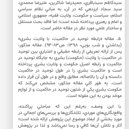
سيدكاظم سيدباقري، حميدرضا شاكرين، عليرضا محمدي،
سيد سجاد ايزدهي كه در آن، به مباني نظام سياسي
اسلام، سياست و حكومت، ولايت فقيه، جمهوري اسلامي
و امام و رهبري پرداخته شده است؛ اما فاقد بحث مستقل
و ساختار علمي مورد نظر در مقاله حاضر است.
۵. مقاله «رابطه توحيد در حاكميت، با ولايت بشري»
(بداشتي و شب بويي، ۱۳۹۸: ص۸۳-۹۴). مقاله مذكور،
پس از ارائه تعريفي از رابطه حقيقي و اعتباري بين توحيد
در حاكميت با ولايت (حكومت) بشري به جايگاه توحيد در
حاكميت و رابطه اصيل حكومت و ولايت بشري پرداخته
است و حاكميت بشري را در طول توحيد در حاكميت
دانسته و آن را بالاصاله، مطابق واقع و در طول آن قرار داده
است. به طور كلي مقاله مذكور، مشخص مي‌كند كه
حكومت بشري يكي از شئون توحيد در حاكميت و از لوازم
موحّد بودن به اين مقوله است.
با اين وصف، به‌رغم اين كه مباحثي پراكنده،
واقع‌نگاري‌هاي موردي، تك‌نگاري‌ها و بررسي‌هاي اجمالي در
مورد بخشي از ابعاد موضوع اين پژوهش ارائه شده است؛
آثار و تلاش آن‌‌ها كافي و رسا نمي‌باشد و لذا در پژوهش