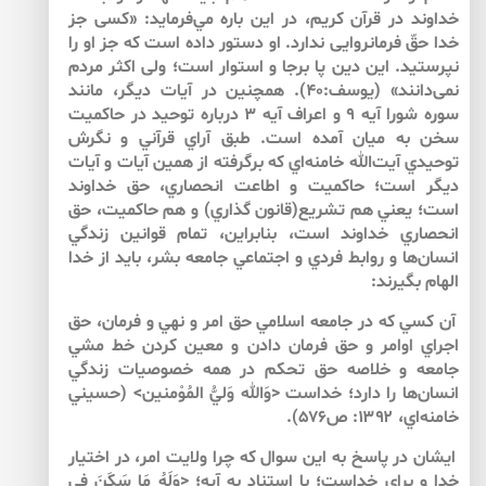
خداوند در قرآن كريم، در اين باره مي‌‌فرمايد: «كسى جز
خدا حقّ فرمانروايى ندارد. او دستور داده است كه جز او را
نپرستيد. اين دين پا برجا و استوار است؛ ولى اكثر مردم
نمى‌دانند» (يوسف:۴۰). همچنين در آيات ديگر، مانند
سوره شورا آيه ۹ و اعراف آيه ۳ درباره توحيد در حاكميت
سخن به ميان آمده است. طبق آراي قرآني و نگرش
توحيدي آيت‌الله خامنه‌‌اي كه برگرفته از همين آيات و آيات
ديگر است؛ حاكميت و اطاعت انحصاري، حق خداوند
است؛ يعني هم تشريع(قانون گذاري) و هم حاكميت، حق
انحصاري خداوند است، بنابراين، تمام قوانين زندگي
انسان‌ها و روابط فردي و اجتماعي جامعه بشر، بايد از خدا
الهام بگيرند:
آن كسي كه در جامعه اسلامي حق امر و نهي و فرمان، حق
اجراي اوامر و حق فرمان دادن و معين كردن خط مشي
جامعه و خلاصه حق تحكم در همه خصوصيات زندگي
انسان‌ها را دارد؛ خداست <وَالله وَليُّ المُوْمنين> (حسيني
خامنه‌اي، ۱۳۹۲: ص۵۷۶).
ايشان در پاسخ به اين سوال كه چرا ولايت امر، در اختيار
خدا و براي خداست؛ با استناد به آيه؛ <وَلَهُ مَا سَكَنَ فِي