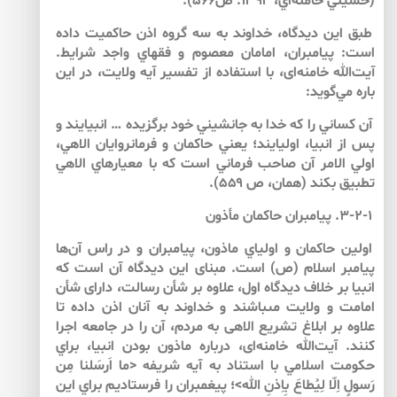
(حسيني خامنه‌‌اي، ۱۳۹۲: ص۵۶۶).
طبق اين ديدگاه، خداوند به سه گروه اذن حاكميت داده
است: پيامبران، امامان معصوم و فقهاي واجد شرايط.
آيت‌الله خامنه‌‌اى، با استفاده از تفسير آيه ولايت، در اين
باره مي‌‌گويد:
آن كساني را كه خدا به جانشيني خود برگزيده … انبيايند و
پس از انبيا، اوليايند؛ يعني حاكمان و فرمانروايان الاهي،
اولي الامر آن صاحب فرماني است كه با معيارهاي الاهي
تطبيق بكند (همان، ص ۵۵۹).
۳-۲-۱. پيامبران حاكمان مأذون
اولين حاكمان و اولياي ماذون، پيامبران و در راس آن‌‌ها
پيامبر اسلام (ص) است. مبناى اين ديدگاه آن است كه
انبيا بر خلاف ديدگاه اول، علاوه بر شأن رسالت، داراى شأن
امامت و ولايت مى‏باشند و خداوند به آنان اذن داده تا
علاوه بر ابلاغ تشريع الاهى به مردم، آن را در جامعه اجرا
كنند. آيت‌الله خامنه‌‌اى، درباره ماذون بودن انبيا، براي
حكومت اسلامي با استناد به آيه‌ شريفه‌ <ما اَرسَلنا مِن
رَسولٍ اِلّا لِيُطاعَ بِاِذنِ الله>؛ پيغمبران را فرستاديم براي اين