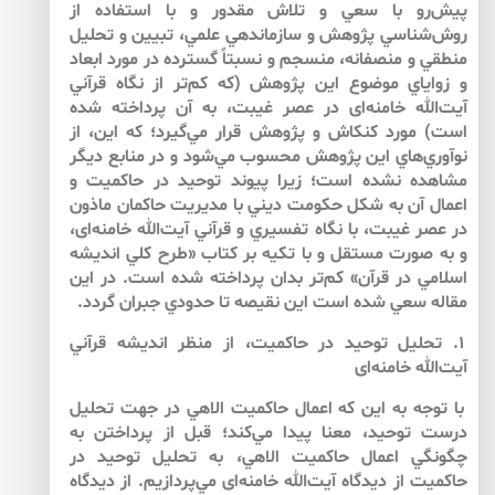
پيش‌رو با سعي و تلاش مقدور و با استفاده از
روش‌شناسي پژوهش و سازماندهي علمي، تبيين و تحليل
منطقي و منصفانه، منسجم و نسبتاً گسترده در مورد ابعاد
و زواياي موضوع اين پژوهش (كه كم‌‌تر از نگاه قرآني
آيت‌الله خامنه‌‌اى در عصر غيبت، به آن پرداخته شده
است) مورد كنكاش و پژوهش قرار مي‌گيرد؛ كه اين، از
نوآوري‌‌هاي اين پژوهش محسوب مي‌‌شود و در منابع ديگر
مشاهده نشده است؛ زيرا پيوند توحيد در حاكميت و
اعمال آن به شكل حكومت ديني با مديريت حاكمان ماذون
در عصر غيبت، با نگاه تفسيري و قرآني آيت‌الله خامنه‌‌اى،
و به صورت مستقل و با تكيه بر كتاب «طرح كلي انديشه
اسلامي در قرآن» كم‌‌تر بدان پرداخته شده است. در اين
مقاله سعي شده است اين نقيصه تا حدودي جبران گردد.
۱. تحليل توحيد در حاكميت، از منظر انديشه قرآني
آيت‌الله خامنه‌اى
با توجه به اين كه اعمال حاكميت الاهي در جهت تحليل
درست توحيد، معنا پيدا مي‌كند؛ قبل از پرداختن به
چگونگي اعمال حاكميت الاهي، به تحليل توحيد در
حاكميت از ديدگاه آيت‌الله خامنه‌‌اى مي‌‌پردازيم. از ديدگاه