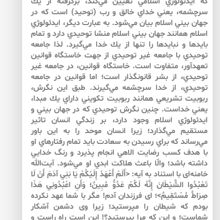
كه ايدئولوژي اسلامي تعيين مي‌‌كند، برگرفته از يك
سرچشمه، يعني خداي خالق و رب (توحيد) است كه در
جهان بيني اسلام بيان مي‌‌شود. به عبارت ديگر، ايدئولوژي
اسلام همانند جهان بيني اسلام منشا توحيدي دارد و تمام
بايدها و نبايدها را تنها از يك خدا مي‌‌گيرد. لذا جامعه
توحيدي با جامعه غير توحيدي از جهت خاستگاه قوانين
تعهدآور، متفاوت است. خاستگاه قوانين، در جامعه غير
توحيدي، از بشر قانونگذار است؛ اما قوانين در جامعه
توحيدي، از خدا سرچشمه مي‌‌گيرند. طبق اين نگرش،
ربوبيت تشريعي همانند ربوبيت تكويني داراي يك مبدا،
يعني خداست. چنين نگرش توحيدي كه در جهان بيني و
ايدئولوژي اسلام وجود دارد، بر زندگي انسان تاثير
مستقيم مي‌‌گذارد؛ زيرا انسان موحد را به اين باور
مي‌‌رساند كه براي رسيدن به سعادت بايد تمام رفتارهاي او
با هدف كسب رضايت الاهي انجام پذيرد و رنگ خدايي
داشته باشد؛ والّا باعث هلاكت ابدي او مي‌‌شود. آيت‌الله
خامنه‌‌اى با استناد به آيه: <أَلَمْ أَعْهَدْ إِلَيْكُمْ يَا بَنِي آدَمَ أَنْ لَا
تَعْبُدُوا الشَّيْطَانَ إِنَّهُ لَكُمْ عَدُوٌّ مُبِينٌ؛ وَأَنِ اعْبُدُونِي هَذَا
صِرَاطٌ مُسْتَقِيمٌ>؛ اى فرزندان آدم! مگر با شما عهد نكرده
بودم كه شيطان را مپرستيد؛ زيرا وى دشمن آشكار
شماست؛ و اين كه مرا بپرستيد؟! اين است راه راست و