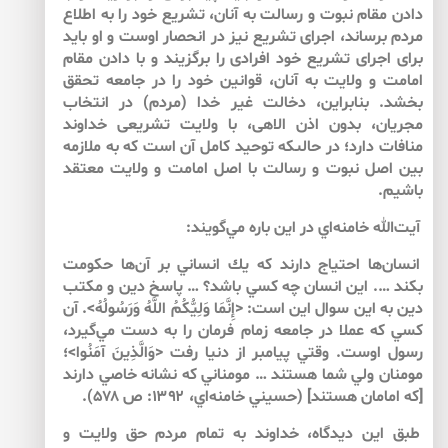
دادن مقام نبوت و رسالت ‏به آنان، تشريع خود را به اطلاع
مردم برساند، اجراى تشريع نيز در انحصار اوست و او بايد
براى اجراى تشريع خود افرادى را برگزيند و با دادن مقام
امامت و ولايت‏ به آنان، قوانين خود را در جامعه تحقق
بخشد. بنابراين، دخالت غير خدا (مردم) در انتخاب
مجريان، بدون اذن الاهى، با ولايت تشريعى خداوند
منافات دارد؛ در حالى‏كه توحيد كامل آن است كه به ملازمه
بين اصل نبوت و رسالت ‏با اصل امامت و ولايت معتقد
باشيم.
آيت‌الله خامنه‌‌اي در اين باره مي‌‌گويند:
انسان‌‌ها احتياج دارند كه يك انساني بر آن‌‌ها حكومت
بكند …. اين انسان چه كسي باشد؟ … پاسخ دين و مكتب
دين به اين سوال اين است: <إِنَّمَا وَلِيُّكُمُ اللَّهُ وَرَسُولُهُ>. آن
كسي كه عملا در جامعه زمام فرمان را به دست مي‌‌گيرد،
رسول اوست. وقتي پيامبر از دنيا رفت <وَالَّذِينَ آمَنُوا>؛
مومنان ولي شما هستند … مومناني كه نشانه خاصي دارند
[كه امامان هستند] (حسيني خامنه‌‌اي، ۱۳۹۲: ص ۵۷۸).
طبق اين ديدگاه، خداوند به تمام مردم حق ولايت و