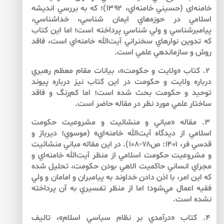
خامنه‌‌اى (حسيني خامنه‌‌اي، ۱۳۹۲)؛ كه به بررسي انديشه
اسلامي در حوزه‌‌هاي ايمان شناسي، خداشناسي،
پيامبرشناسي و ولي شناسي پرداخته است؛ اما اين كتاب
كه تدوين نوارهاي سخنراني آيت‌الله خامنه‌‌اي است، فاقد
روش و سازماندهي علمي است.
۲. كتاب «ولايت و حكومت»، بيانات مقام معظم رهبري
درباره ولايت و حكومت در اين كتاب نيز درباره پيوند
توحيد و حكومت بحث شده است؛ اما كم‌‌رنگ و فاقد
ساختار علمي مورد نظر در مقاله حاضر است.
۳. مقاله «مباني و منشائيت و مشروعيت حكومت
اسلامي از ديدگاه آيت‌الله خامنه‌‌اي» (موسوي؛ ديرباز و
قدسي فر، ۱۴۰۱: ص۷۸-۱۰۸). در اين مقاله مباني منشائيت
و مشروعيت حكومت اسلامي از منظر آيت‌الله خامنه‌‌اي و
مجراي انساني حاكميت الاهي بودن حكومت، تحليل شده
كه اين امر، با اذن دادن خداوند به پيامبران و امامان و ولي
فقيه اعمال مي‌‌شود؛ اما از منظر تفسيري به آن پرداخته
نشده است.
۴. كتاب «درآمدي بر نظام سياسي اسلام»، تاليف