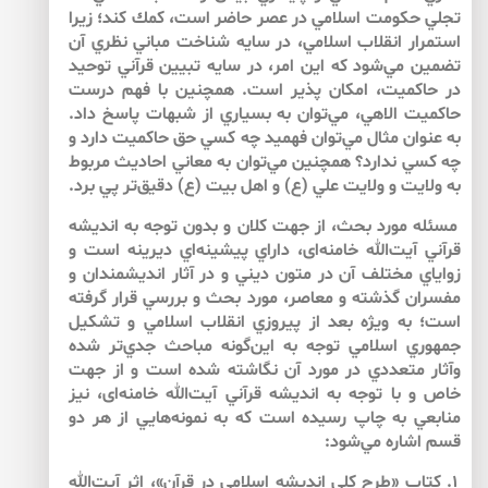
تجلي حكومت اسلامي در عصر حاضر است، كمك كند؛ زيرا
استمرار انقلاب اسلامي، در سايه شناخت مباني نظري آن
تضمين مي‌‌شود كه اين امر، در سايه تبيين قرآني توحيد
در حاكميت، امكان پذير است. همچنين با فهم درست
حاكميت الاهي، مي‌‌توان به بسياري از شبهات پاسخ داد.
به عنوان مثال مي‌‌توان فهميد چه كسي حق حاكميت دارد و
چه كسي ندارد؟ همچنين مي‌‌توان به معاني احاديث مربوط
به ولايت و ولايت علي (ع) و اهل بيت (ع) دقيق‌‌تر پي برد.
مسئله مورد بحث، از جهت كلان و بدون توجه به انديشه
قرآني آيت‌الله خامنه‌‌اى، داراي پيشينه‌اي ديرينه است و
زواياي مختلف آن در متون ديني و در آثار انديشمندان و
مفسران گذشته و معاصر، مورد بحث و بررسي قرار گرفته
است؛ به ويژه بعد از پيروزي انقلاب اسلامي و تشكيل
جمهوري اسلامي توجه به اين‌‌گونه مباحث جدي‌‌تر شده
وآثار متعددي در مورد آن نگاشته شده است و از جهت
خاص و با توجه به انديشه قرآني آيت‌الله خامنه‌‌اى، نيز
منابعي به چاپ رسيده است كه به نمونه‌‌هايي از هر دو
قسم اشاره مي‌‌شود:
۱. كتاب «طرح كلي انديشه اسلامي در قرآن»، اثر آيت‌الله