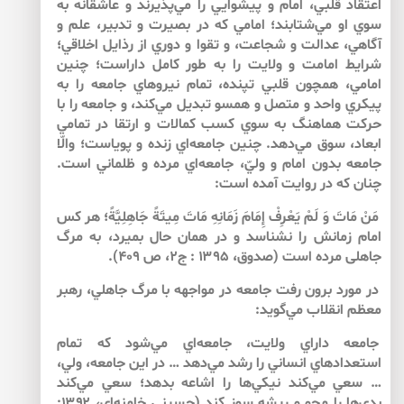
اعتقاد قلبي، امام و پيشوايي را مي‌‌پذيرند و عاشقانه به
سوي او مي‌‌شتابند؛ امامي كه در بصيرت و تدبير، علم و
آگاهي، عدالت و شجاعت، و تقوا و دوري از رذايل اخلاقي؛
شرايط امامت و ولايت را به طور كامل داراست؛ چنين
امامي، همچون قلبي تپنده، تمام نيروهاي جامعه را به
پيكري واحد و متصل و همسو تبديل مي‌‌كند، و جامعه را با
حركت هماهنگ به سوي كسب كمالات و ارتقا در تمامي
ابعاد، سوق مي‌‌دهد. چنين جامعه‌‌اي زنده و پوياست؛ والّا
جامعه بدون امام و وليّ، جامعه‌‌اي مرده و ظلماني است.
چنان كه در روايت آمده است:
مَنْ‏ مَاتَ‏ وَ لَمْ يَعْرِفْ إِمَامَ‏ زَمَانِهِ‏ مَاتَ مِيتَةً جَاهِلِيَّةً؛ هر كس
امام زمانش را نشناسد و در همان حال بميرد، به مرگ
جاهلى مرده است (صدوق، ۱۳۹۵ : ج۲، ص ۴۰۹).‏
در مورد برون رفت جامعه در مواجهه با مرگ جاهلي، رهبر
معظم انقلاب مي‌‌گويد:
جامعه داراي ولايت، جامعه‌‌اي مي‌‌شود كه تمام
استعدادهاي انساني را رشد مي‌‌دهد … در اين جامعه، ولي،
… سعي مي‌كند نيكي‌‌ها را اشاعه بدهد؛ سعي مي‌‌كند
بدي‌‌ها را محو و ريشه سوز كند (حسيني خامنه‌‌اي، ۱۳۹۲: