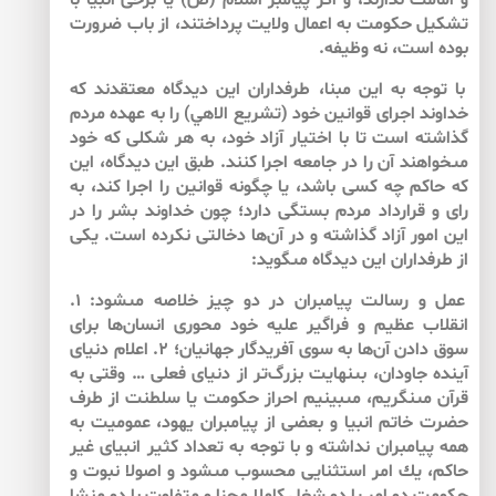
و امامت ندارند، و اگر پيامبر اسلام (ص) يا برخى انبيا با
تشكيل حكومت ‏به اعمال ولايت پرداختند، از باب ضرورت
بوده است، نه وظيفه.
با توجه به اين مبنا، طرفداران اين ديدگاه معتقدند كه
خداوند اجراى قوانين خود (تشريع الاهي) را به عهده مردم
گذاشته است تا با اختيار آزاد خود، به هر شكلى كه خود
مى‏خواهند آن را در جامعه اجرا كنند. طبق اين ديدگاه، اين
كه حاكم چه كسى باشد، يا چگونه قوانين را اجرا كند، به
راى و قرارداد مردم بستگى دارد؛ چون خداوند بشر را در
اين امور آزاد گذاشته و در آن‌ها دخالتى نكرده است. يكى
از طرفداران اين ديدگاه مى‏گويد:
عمل و رسالت پيامبران در دو چيز خلاصه مى‏شود: ۱.
انقلاب عظيم و فراگير عليه خود محورى انسان‌‌ها براى
سوق دادن آن‌‌ها به سوى آفريدگار جهانيان؛ ۲. اعلام دنياى
آينده جاودان، بى‏نهايت ‏بزرگ‌‌تر از دنياى فعلى … وقتى به
قرآن مى‏نگريم، مى‏بينيم احراز حكومت‏ يا سلطنت از طرف
حضرت خاتم انبيا و بعضى از پيامبران يهود، عموميت‏ به
همه پيامبران نداشته و با توجه به تعداد كثير انبياى غير
حاكم، يك امر استثنايى محسوب مى‏شود و اصولا نبوت و