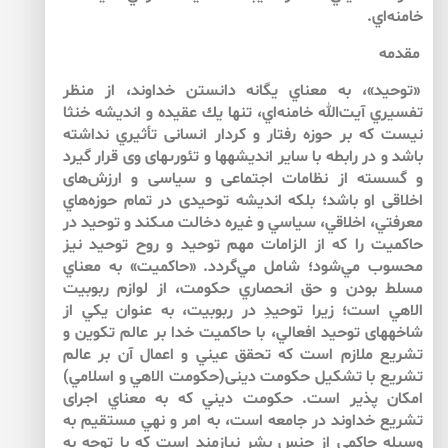
خامنه‌‌اي.
مقدمه
«توحيد»، به معناي يگانه دانستن خداوند، از منظر
تفسيري آيت‌الله خامنه‌‌اي، تنها يك عقيده و انديشه خنثا
نيست كه بر حوزه رفتار و كردار انسانى تأثيري نداشته
باشد و در رابطه با ساير انديشه‏ها و تئورى‏هاى وى قرار گيرد
و گسسته از نظامات اجتماعى و سياسى و ارزش‌‌هاى
اخلاقى او باشد؛ بلكه انديشه توحيدى در تمام حوزه‌‌هاي
معرفتي، اخلاقي، سياسي و غيره دخالت مى‏كند و توحيد در
حاكميت را كه از الزامات مهم توحيد و روح توحيد نيز
محسوب مي‌شود؛ شامل مي‌گردد. «حاكميت» به معناي
مسلط بودن و حق انحصاري حكومت، از لوازم ربوبيت
الاهي است؛ زيرا توحيدِ در ربوبيت، به عنوان يكي از
شاخه‏هاى توحيد افعالي، با حاكميت خدا بر عالم تكوين و
تشريع ملازم است كه تحقق عيني و اعمال آن بر عالم
تشريع با تشكيل حكومت دينى(حكومت الاهي و اسلامي)
امكان پذير است. حكومت ديني كه به معناي اجراى
تشريع خداوند در جامعه است، به امر و نهي مستقيم به
وسيله حاكمي از جنس بشر نيازمند است كه با توجه به