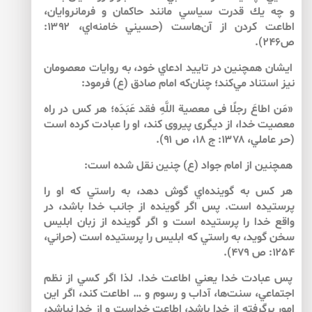
و چه يك قدرت سياسي مانند حاكمان و فرمانروايان،
اطاعت كردن از آن‌هاست (حسيني خامنه‌‌اي، ۱۳۹۲:
ص۲۴۶).
ايشان همچنين در تاييد ادعاي خود، به روايات معصومان
نيز استناد مي‌كند؛ چنان‌كه امام صادق (ع) فرمود:
«مَن اطاعَ رجلًا فى معصية اللَّهِ فقد عَبَدَه؛ هر كس در راه
معصيت خدا، از ديگرى پيروى كند، او را عبادت كرده است
(حر عاملي، ۱۳۷۸: ج ۱۸، ص ۹۱).
همچنين از امام جواد (ع) چنين نقل شده است:
هر كس به گوينده‌اي گوش دهد، به راستي كه او را
پرستيده است. پس اگر گوينده از جانب خدا باشد، در
واقع خدا را پرستيده است و اگر گوينده از زبان ابليس
سخن گويد، به راستي كه ابليس را پرستيده است (حراني،
۱۲۵۴: ص ۴۷۹).
پس عبادت خدا يعني اطاعت خدا. لذا اگر كسي از نظم
اجتماعي، سنت‌‌ها، آداب و رسوم و … اطاعت كند، اگر اين
امور برگرفته از خدا باشد، اطاعت خداست و از خدا نباشد،