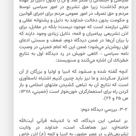
سياسى و اجتماعى را منكر شد و آن را بدون دليل بر عهده
مردم گذاشت؛ زيرا حق تشريع در امور سياسى توسط
مردم و حق تصرف در امور عمومى مردم براى اجراى قوانين
و حكومت ‏بدون دخالت‏ خداوند به دليل و پشتوانه عقلى و
نقلى نيازمند است كه موجود نيست؛ ‏بلكه در مقابل، براى
اذن تشريعى پيامبران و ائمه، دلايل زيادى وجود دارند كه
با بيان آن‌‌ها در ضمن ديدگاه دوم، ضعف و سستى ادعاى
اول روشن‌تر مي‌‌شود؛ ضمن اين كه امام خميني در وصيت
نامه سياسى – الاهى خويش در رد ديدگاه اول به نتايج
خطرناك آن اشاره مي‌‌كنند و مى‏نويسند:
آنچه گفته شده و مى‏شود كه انبيا و اوليا و بزرگان از آن
احتراز مى‏كردند و ما نيز بايد چنين كنيم اشتباه تاسف‏آورى
است كه نتايج آن به تباهى كشيدن ملت‏هاى اسلامى و باز
كردن راه براى استعمارگران خون‌‌خوار است (خميني، ۱۳۷۸:
ص ۲۵ و ۲۶).
۳-۲. بررسي ديدگاه دوم:
بر اساس اين ديدگاه، كه با انديشه قرآني آيت‌الله
خامنه‌‌اى، نيز هماهنگ است، خداوند در ولايت
تشريعى‌‌اش، در عصر حضور، به انبيا و ائمه (ع) اذن خاص