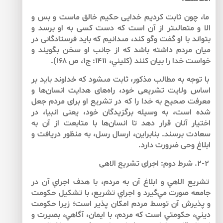
ما، چون ثابت كرديم خدايى حكيم خالق ماست و بس و
الا و متعالى‏تر از آن است كه دست كسى به او برسد و
بتواند با او گفت وگو كند، مى‏دانيم كه بايد فرستادگانى در
ميان مردم داشته باشد كه از جانب او سخن بگويند و
خواست خدا را بيان كنند (كليني، ۱۴۱۱: ج۱، ص ۱۶۸).
با توجه به مطالب مذكور، ثابت مى‏شود كه خداوند بايد بر
اساس ولايت تشريعى خود، راه‌‌هاى هدايت انسان‌‌ها و
معرفت صحيح به خدا را كه در تشريع او براى مردم جعل
شده است، به وسيله برگزيدگان خود، يعنى انبيا، در
اختيار آنان قرار دهد تا انسان‌‌ها با متابعت از آن به
سعادت برسند. بنابراين، ارسال رسل، به منظور دريافت و
ابلاغ وحى ضرورت دارد.
۲-۲. شرط دوم: اجراى تشريع الاهى
تشريع الاهي و ابلاغ آن به مردم، با هدف اجراي آن در
جامعه صورت مي‌‌گيرد و اجراي تشريع، با تشكيل حكومت
و پذيرش آن توسط مردم امكان پذير است؛ زيرا حكومت
ديني، حكومتي است كه مردم، با ايمان، آگاهي، بصيرت و