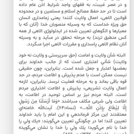
و در عصر غيبت، به فقهاى واجد شرايط اذن عام داده
است تا در حد حفظ مصالح اسلام و مسلمين و در محدوده
قوانين الاهى، اعمال ولايت كنند؛ يعنى زمامدارى انسان
حق ويژه خداست كه به وسيله منصوبان خدا (آنان كه با
معيارها و الگوهاى تعيين شده در ايدئولوژى الاهى از همه
كس منطبق ترند) به مرحله تحقق در مى‏آيد و به وسيله
آنان نظام الاهى پاسدارى و مقررات الاهى اجرا مى‏گردد.
البته شأن ولايت و امامت (حق سرپرستى و ولايت نه خود
ولايت) شأني اعتبارى است كه از جانب خداوند براى
بعضى‏ها اعتبار و جعل شده است. بنابراين، چون حقيقى
نيست ممكن است ‏با عدم پذيرش و اطاعت مردم، در حد
قوه باقى بماند و به مرحله فعليت نرسد. بنابراين، لازمه
اعمال ولايت تشريعى، پذيرش و اطاعت اختيارى مردم
است. البته مردم نيز بر اساس توحيد در اطاعت، به
اطاعت ولى شرعى مكلف مى‏باشند <وَمَا أَرْسَلْنَا مِنْ رَسُولٍ
إِلَّا لِيُطَاعَ بِإِذْنِ اللَّهِ…> (نساء:۶۴). آيت‌الله خامنه‌‌اي
معتقدند اين مركز فرماندهي و اين امام را بايد خداوند
تعيين كند؛ اما در چگونگي تعيين مي‌‌گويند: «يك ولي را
خدا با نام مي‌‌گويد؛ يك ولي را خدا با نشان مي‌‌گويد»