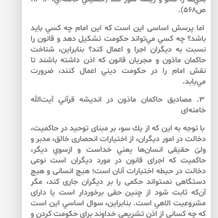
ص۵۶۸).
اما پرسش اساسى اين است كه اين امام چه كسي بايد
باشد؟ چه كسي مي‌‌تواند حكومت تشكيل دهد و قانون را
نسبت به ديگران اجرا و اعمال كند؟ بنابراين، شناخت
حاكمان ماذون و مجريان قانون كه اذن داشته باشند تا
نقش امام را در حكومت ديني اعمال كنند، ضرورت
مي‌‌يابد.
۳. مصاديق حاكمان ماذون در انديشه قرآني آيت‌الله
خامنه‌‌اى
با توجه به اين كه از يك سو، بر مبناى توحيد در حاكميت،
دخالت در امور ديگران، از اختيارات انحصارى خالق، مدبر و
ولىّ حقيقى انسان‌‌ها يعني خداست و ازسوي ديگر،
حاكميت كه اجراى قانون در مورد ديگران است نوعى
دخالت در حيطه اختيارات آنان است؛ هيچ انسانى و هيچ
دستگاهى نمى‏تواند حكمى را بر ديگران جارى كند، مگر
آن‌كه ثابت شود از چنين حقى برخوردار است يا داراى
مشروعيت الاهي است. بنابراين، سوال اساسي اين است
كه چه كسانى از اذن تشريعى خداوند براي حكومت كردن و