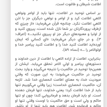
اطاعت شيطان و طاغوت است.
بر اساس توحيد در اطاعت، تنها بايد از اوامر ونواهي
الاهي اطاعت كرد و از اوامر و نواهي ديگران جز با اذن
الاهي اطاعت نكرد. چنانچه قرآن مي‌‌فرمايد: «از چيزي كه
ازطرف پروردگارتان بر شما نازل شده است، پيروي كنيد و
از اوليا و معبود‌‌هاي ديگر جز او پيروي نكنيد…» (اعراف:
۳). و در جاي ديگر مي‌‌فرمايد: «اي كساني كه ايمان
آورده‌‌ايد اطاعت كنيد خدا را و اطاعت كنيد پيامبر خدا و
اولوالامر را …» (نساء: ۵۹).
بنابراين، اطاعت از اراده الاهي با اطاعت از دين خداوند و
دستورهاي پيامبر و اولي الامر تحقق مي‌‌يابد. ايشان از
همين‌‌جا توحيد در حاكميت را نتيجه مي‌‌گيرند و وارد بحث
توحيد در حاكميت مي‌‌شوند؛ به اين صورت كه وقتي
عبوديت خدا، به معناي اطاعت انحصاري خدا شد. لازمه
آن، حاكميت انحصاري خداست؛ زيرا وقتي مي‌‌گوييم تنها
بايد از خدا اطاعت كرد؛ يعني خداوند، تنها فرمان دهنده
است. او بايد فرمان بدهد و فرمانروايي كند؛ چون او تنها
حاكم و ولي است و حق حاكميت با اوست وقتي تنها او
حاكم و فرمانده شد، اطاعت هم بايد تنها از او باشد.