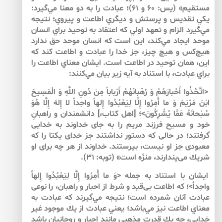
مستقيم» (يس: ۶۰ و ۶۱)؛ عبادت را به دو معنا مي‌‌گيرد:
يكي تقديس و پرستش و ديگري اطاعت و پيروي؛ نتيجه
مي‌‌گيرد الزام و تعهد اولي كه اعتقاد به توحيد براي انسان
موحد ايجاد مي‌‌كند، اين است كه انسان موحد حق ندارد
هيچ‌‌كس و هيچ چيز، جز خدا را عبادت و اطاعت كند كه
اين، همان توحيد در اطاعت است. ايشان معناي اطاعت را
براي عبادت، با استناد به آيه زير بيان مي‌‌كنند:
<اتَّخَذُوا أَحْبارَهُمْ وَ رُهْبانَهُمْ أَرْباباً مِنْ دُونِ اللَّهِ وَ الْمَسِيحَ
ابْنَ مَرْيَمَ وَ ما أُمِرُوا إِلَّا لِيَعْبُدُوا إِلهاً واحِداً لا إِلهَ إِلَّا هُوَ
سُبْحانَهُ عَمَّا يُشْرِكُونَ>؛ [اهل كتاب،] دانشمندان و راهبانِ
خود و مسيح فرزند مريم را به جاى خداوند به خدايى
گرفتند؛ در حالى كه دستور نداشتند جز خداى يكتا را كه
معبودى جز او نيست، بپرستند. خداوند از هر چه براى او
شريك مى‌پندارند، منزّه است» (توبه: ۳۱).
ايشان با استناد به جمله <وَ ما أُمِرُوا إِلَّا لِيَعْبُدُوا إِلهاً
واحِداً>؛ كه اطاعت بى‌قيد و شرط از احبار و راهبان، را نوعى
عبادت آنان شمرده است؛ نتيجه مي‌‌گيرند كه عبادت به
معناي اطاعت نيز مي‌باشد؛ يعني عبادت از يك موجود غير
خدايي، چه يك قدرت مذهبي مانند احبار و روحانيان باشد