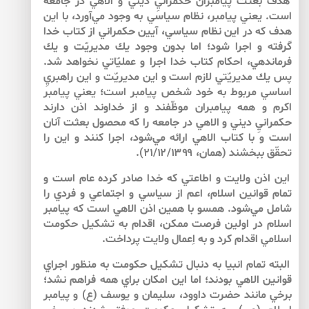
هدف بعثت پيامبران حكمرانيِ ديني و الاهي در جامعه
است. يعني پيامبر، نظام سياسي به وجود مي‌آورد، با اين
هدف كه در اين نظام سياسي، آيين حكمراني از كتاب خدا
گرفته و اجرا شود؛ اما بدون وجود يك مديريّت و يك
فرماندهي، احكام كتاب خدا اجرا و عمليّاتي نخواهد شد.
پس يك مديريّتي لازم است و اين مديريّت و اين راهبريِ
اساسي مربوط به خود شخص پيامبر است؛ يعني پيامبر
اكرم و همه‌ پيامبران موظّفند و از خداوند اذن دارند
حكمرانيِ ديني و الاهي در جامعه را كه محصول بعثت آنان
است و با كتاب الاهي ارائه مي‌‌شود، اجرا كنند و اين را
تحقّق ببخشند (همان، ۲۱/۱۲/۱۳۹۹).
اين اذن ولايت و اطاعتي كه خدا صادر كرده عام است و
تمام قوانين اسلام، اعم از سياسي و اجتماعي و فردي را
شامل مي‌‌شود. همسو با همين اذن الاهي است كه پيامبر
اسلام در اولين فرصت ممكن، اقدام به تشكيل حكومت
اسلامي اقدام كرد و به اِعمال ولايت پرداخت.
البته تمام انبيا به دنبال تشكيل حكومت به منظور اجراي
قوانين الاهي بودند؛ اما اين امكان براي همه فراهم نشد؛
برخي مانند حضرت داوود، سليمان و يوسف (ع) و پيامبر