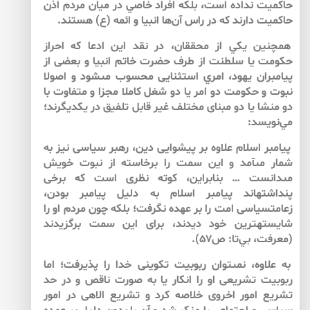
حاكميت نداده است، بلكه افراد خاصي در ميان مردم اذن
حاكميت دارند كه در راس آن‌‌ها انبيا و ائمه (ع) هستند.
همچنين يكي از محققان، در نقد اين ادعا كه احراز
حكومت ‏يا سلطنت از طرف حضرت خاتم انبيا و بعضى از
پيامبران يهود، امري استثنايى محسوب مى‏شود و اصولا
نبوت و حكومت دو امر يا دو شغل كاملا مجزا و متفاوت با
دو منشا يا دو مبناى مختلف غير قابل تلفيق در يكديگرند؛
مي‌‌نويسد:
پيامبر اسلام علاوه بر پيشوايى دين، رهبر سياسى نيز به
شمار مى‏آمد و اين سمت را برخاسته از نبوت خويش
مى‏دانست … بنابراين، كوته نظرى است كه برخى
پنداشته‏اند پيامبر اسلام به دليل پيامبر بودن،
زعامت‏سياسى امت را بر عهده نگرفت؛ ‏بلكه چون مردم او را
شايسته‏ترين خود ديدند، براى اين سمت ‏برگزيدند
(معرفت، بي‌‌تا: ص۵۷).
به علاوه، نمى‏توان ربوبيت تكوينى خدا را پذيرفت؛ اما
ربوبيت تشريعى او را انكار يا به صورت ناقص و در حد
تشريع امور اخروى خلاصه كرد و تشريع الاهى در امور