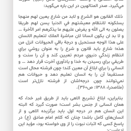
مي‌‌گيرد. صدر المتالهين در اين باره مى‌‌گويد:
ذلك القانون هو الشرع و لابد من شارع يعين لهم منهجا
يسلكونه لانتظام معيشتهم في الدنيا يسن لهم طريقا
يصلون به الى الله و يفرض عليهم ما يذكرهم امر الآخرة …
و لا بد ان يكون انسانا لان مباشرة الملك لتعليم الانسان
على هذا الوجه مستحيل و درجة باقي الحيوانات انزل من
هذه‏؛ شارع بايد قانون و شرع را به عنوان روشي براي
انتظام زندگي دنيوي مردم تعيين كند و آن را سنت و
طريقي براي رسيدن به خدا و يادآوري آخرت قرار دهد … و
انساني را براي ابلاغ آن معين كند؛ چون فرشته محال است
مستقيما آن را به انسان تعليم دهد و حيوانات هم
نمي‌‌توانند چون درجه‌‌اشان از فرشته نازل‌‌تر است
(ملاصدرا، ۱۳۸۸: ص۳۶۰).
بنابراين، ابلاغ تشريع الاهى بايد از طريق غير خدا، كه
همان انسانى از جنس بشر است؛ صورت گيرد كه البته
اين انسان هم در درجه اول بايد برگزيده الاهى و از
انسان‌‌هاى كامل باشد؛ چنان كه كلام امام صادق (ع) در
پاسخ كسى كه اثبات نبوت را از وى خواسته بود، مؤيد اين
ادعاست: