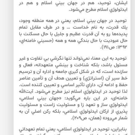
ايشان، توحيد، هم در جهان بيني اسلام و هم در
ايدئولوژي اسلام مطرح مي‌‌شود.
توحيد در جهان بيني اسلام، يعني در همه منطقه وجود،
يك قدرت، به نام خداست … و در طرف مقابل تمام
پديده‌‌ها رو به آن قدرت عظيم و جليل با حال مسكنت با
حال عبوديت با حال بندگي همه و همه (حسيني خامنه‌‌اي،
۱۳۹۲: ص۱۹۱).
توحيد به اين معنا، نمي‌‌تواند تنها نگرشي بي تفاوت و غير
مسئول باشد، بلكه شناخت و بينشي متعهدانه، فعال و
سازنده است، كه در شكل گيري جامعه و اداره آن و ترسيم
خط سير آن (استراتژي) و تعيين هدف آن و تأمين عناصر
حفظ و ادامه آن، داراي تأثير اساسي و تعيين كننده است.
لذا توحيد در ايدئولوژي اسلام نيز مطرح مي‌‌شود. آيت‌الله
خامنه‌‌اى، در اين باره مي‌‌گويد: «جهان بيني اسلامي،
ايدئولوژي ساز و تعهد زا و مسئوليت زاست و مسئوليت
پذيري از اركان ايدئولوژي اسلامي، بلكه ركن اصلي آن به
شمار مي‌‌رود» (همان، ص۲۰۹).
بنابراين، توحيد در ايدئولوژي اسلامي، يعني تمام تعهداتي