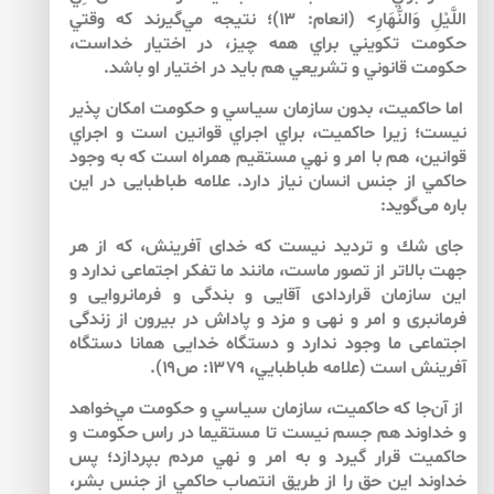
اللَّيْلِ وَالنَّهَارِ> (انعام: ۱۳)؛ نتيجه مي‌‌گيرند كه وقتي
حكومت تكويني براي همه چيز، در اختيار خداست،
حكومت قانوني و تشريعي هم بايد در اختيار او باشد.
اما حاكميت، بدون سازمان سيـاسي و حكومت امكان پذير
نيست؛ زيرا حاكميت، براي اجراي قوانين است و اجراي
قوانين، هم با امر و نهي مستقيم همراه است كه به وجود
حاكمي از جنس انسان نياز دارد. علامه طباطبايى در اين
باره مى‏‌‌گويد:
جاى شك و ترديد نيست كه خداى آفرينش، كه از هر
جهت‏ بالاتر از تصور ماست، مانند ما تفكر اجتماعى ندارد و
اين سازمان قراردادى آقايى و بندگى و فرمانروايى و
فرمانبرى و امر و نهى و مزد و پاداش در بيرون از زندگى
اجتماعى ما وجود ندارد و دستگاه خدايى همانا دستگاه
آفرينش است (علامه طباطبايي، ۱۳۷۹: ص۱۹).
از آن‌جا كه حاكميت، سازمان سيـاسي و حكومت مي‌‌خواهد
و خداوند هم جسم نيست تا مستقيما در راس حكومت و
حاكميت قرار گيرد و به امر و نهي مردم بپردازد؛ پس
خداوند اين حق را از طريق انتصاب حاكمي از جنس بشر،