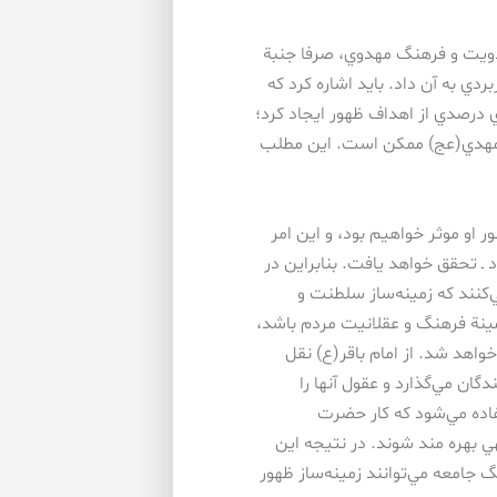
دويت و فرهنگ مهدوي، صرفا جنبة
ردي به آن داد. بايد اشاره كرد كه
ي درصدي از اهداف ظهور ايجاد كرد؛
ت مهدي(عج) ممكن است. اين مطلب
ج) از ناحية ما بوده۱؛ ما نيز در ظهور او موثر خواهيم بود، و اين امر
ـ تحقق خواهد يافت. بنابراين در
كنند كه زمينه‌ساز سلطنت و
ي مي‌تواند در زمينة فرهنگ و عقلانيت مردم باشد،
اهد شد. از امام باقر(ع) نقل
ان مي‌گذارد و عقول آنها را
اند)۳ . از اين حديث استفاده مي‌شود كه كار حضرت
 بهره مند شوند. در نتيجه اين
 جامعه مي‌توانند زمينه‌ساز ظهور