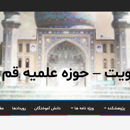
ت – حوزه علمیه قم
پژوهشکده
ویژه نامه ها
دانش آموختگان
رویدادها
مق