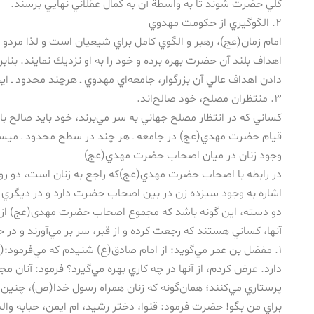
كلي حضرت شوند تا به واسطة آن به كمال عقلاني نهايي برسند.
۲. الگوگيري از حكومت مهدوي
امام زمان(عج)، رهبر و الگوي كامل براي شيعيان است و لذا مردو زن
اهداف بلند آن حضرت بهره برده و خود را به او نزديك نمايند. بنابر
دادن اهداف عالي آن بزرگوار، جامعه‌اي مهدوي ـ هرچند محدود ـ ايج
۳. منتظران مصلح، خود صالح‌اند.
كساني كه در انتظار مصلح جهاني به سر مي‌برند، خود بايد صالح با
قيام حضرت مهدي(عج) در جامعه ـ هر چند در سطح محدود ـ ميسر
وجود زنان در ميان اصحاب حضرت مهدي(عج)
در رابطه با اصحاب حضرت مهدي(عج)كه راجع به زنان است، دو رواي
اشاره به وجود سيزده زن در بين اصحاب حضرت دارد و در ديگري
دو دسته، اين گونه باشد كه مجموع اصحاب حضرت مهدي(عج) از زن
آنها، كساني هستند كه رجعت كرده و از قبر، سر بر مي‌آورند و 
۱. مفضل بن عمر مي‌گويد: از امام صادق(ع) شنيدم كه مي‌فرمود:(
دارد. عرض كردم، از آنها در چه كاري بهره مي‌گيرد؟ فرمود: آنان مجرو
پرستاري مي‌كنند؛ همان‌گونه كه زنان همراه رسول خدا(ص)، چنين مي
براي من بگو! حضرت فرمود: قنوا، دختر رشيد، ام ايمن، حبابه والب