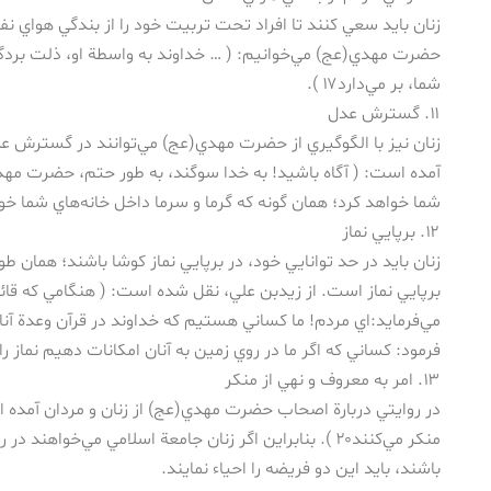
زنان بايد سعي كنند تا افراد تحت تربيت خود را از بندگي هواي نف
حضرت مهدي(عج) مي‌خوانيم: ( … خداوند به واسطة او، ذلت بردگي
شما، بر مي‌دارد۱۷ ).
۱۱. گسترش عدل
زنان نيز با الگوگيري از حضرت مهدي(عج) مي‌توانند در گسترش عد
آمده است: ( آگاه باشيد! به خدا سوگند، به طور حتم، حضرت مهد
شما خواهد كرد؛ همان گونه كه گرما و سرما داخل خانه‌هاي شما خواهد 
۱۲. برپايي نماز
زنان بايد در حد توانايي خود، در برپايي نماز كوشا باشند؛ همان
برپايي نماز است. از زيدبن علي، نقل شده است: ( هنگامي كه قائ
مي‌فرمايد:‌اي مردم! ما كساني هستيم كه خداوند در قرآن وعدة آنا
فرمود: كساني كه اگر ما در روي زمين به آنان امكانات دهيم نماز را به پ
۱۳. امر به معروف و نهي از منكر
در روايتي دربارة اصحاب حضرت مهدي(عج) از زنان و مردان آمده اس
منكر مي‌كنند۲۰ ). بنابراين اگر زنان جامعة اسلامي مي‌خو
باشند، بايد اين دو فريضه را احياء نمايند.