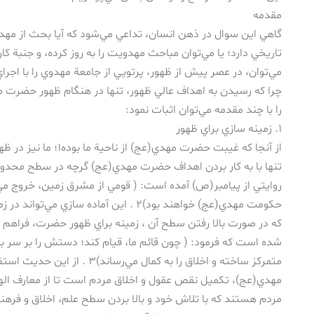
مقدمه
گاهي اين سوال در ذهن انسان، تداعي مي‌شود كه آيا بحث از مه
تاريخي دارد؛ يا مي‌توان مباحث مهدويت را به روز كرده، و جنبة كارب
مي‌توان، در عصر پيش از ظهور، پرتويي از جامعة مهدوي را با اجرا
چرا كه رسيدن به اهداف عالي ظهور، تنها در هنگام ظهور حضر
را با چند مقدمه مي‌توان اثبات نمود:
۱. زمينه سازي براي ظهور
از آنجا كه غيبت حضرت مهدي(ع
تنها با به كار بردن اهداف حضرت مهدي(عج) گرچه در سطح محدود 
روايتي از پيامبر(ص) آمده است: ( قومي از مشرق زمين، خروج مي‌
حكومت مهدي(عج) خواهند بود)۲ . اين آماده ساز
كه در صورت بالا رفتن سطح آن ، زمينه براي ظهور حضرت، فراهم خو
شده است كه فرمود: ( چون قائم ما، قيام كند؛ دستش را بر سر بندگ
متمركز ساخته و اخلاق را به كمال مي‌رس
مهدي(عج)، تكميل نقص عقول و اخلاق مردم است تا از معارف الهي
مردم هستند كه با تلاش خود و بالا بردن سطح علم، اخلاق و فرهنگ