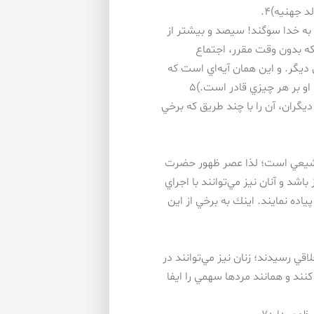
 جهنيه)۴.
( به خدا سوگند! سيصد و بيشتر از
 مكه بدون وقت مقرر، اجتماع
يگر. و اين همان آيه‌اي است كه
او بر هر چيزي قادر است.)۵
يگران، آن را با چند طريق كه برخي
ان شيعي است؛ لذا عصر ظهور حضرت
شد و آنان نيز مي‌توانند با اجراي
اده نمايند. اينك به برخي از اين
اقي رسيدند؛ زنان نيز مي‌توانند در
د و همانند مردها سهمي را ايفا