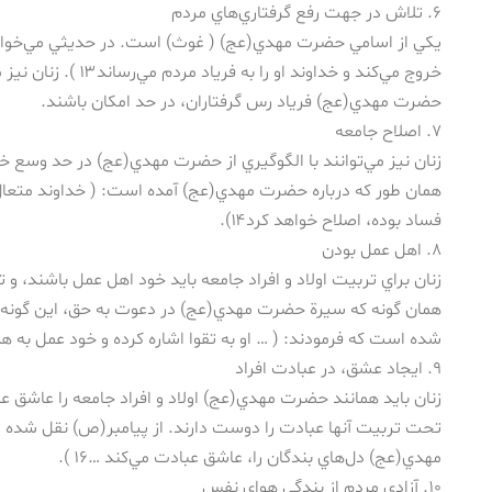
۶. تلاش در جهت رفع گرفتاري‌هاي مردم
يكي از اسامي حضرت مهدي(عج) ( غوث) است. در حديثي مي‌خوان
خروج مي‌كند و خداوند او را 
حضرت مهدي(عج) فرياد رس گرفتاران، در حد امكان باشند.
۷. اصلاح جامعه
زنان نيز مي‌توانند با الگوگيري از حضرت مهدي(عج) در حد وسع خو
همان طور كه درباره حضرت مهدي(عج) آمده است: ( خداوند متعال، 
فساد بوده، اصلاح خواهد كرد۱۴).
۸. اهل عمل بودن
زنان براي تربيت اولاد و افراد جامعه بايد خود اهل عمل باشند، و تنه
همان گونه كه سيرة حضرت مهدي(عج) در دعوت به حق، اين گونه ا
شده است كه فرمودند: ( … او به تقوا اشاره كرده و خود عمل به هداي
۹. ايجاد عشق، در عبادت افراد
زنان بايد همانند حضرت مهدي(عج) اولاد و افراد جامعه را عاشق عبا
تحت تربيت آنها عبادت را دوست دارند. از پيامبر(ص) نقل شده
مهدي(عج) دل‌هاي بندگان را، عاشق عبادت مي‌كند …۱۶ ).
۱۰. آزادي مردم از بندگي هواي نفس