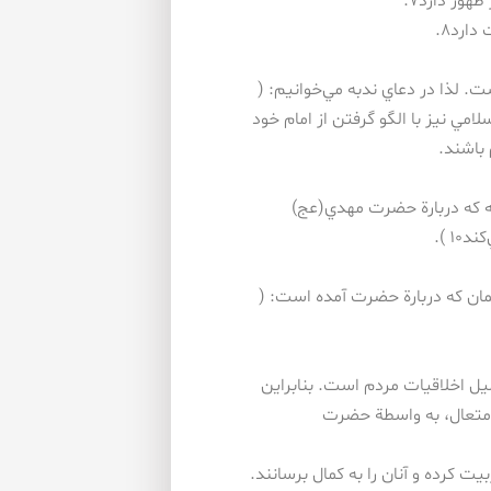
هور دارد۷.
 لذا در دعاي ندبه مي‌خوانيم: (
وا جمع مي‌كند۹ ). زنان جامعة اسلامي نيز با الگو گرفتن از امام خود
باشند.
نه كه دربارة حضرت مهدي(عج)
۱ ).
مان كه دربارة حضرت آمده است: (
ميل اخلاقيات مردم است. بنابراين
د متعال، به واسطة حضرت
بيت كرده و آنان را به كمال برسانند.