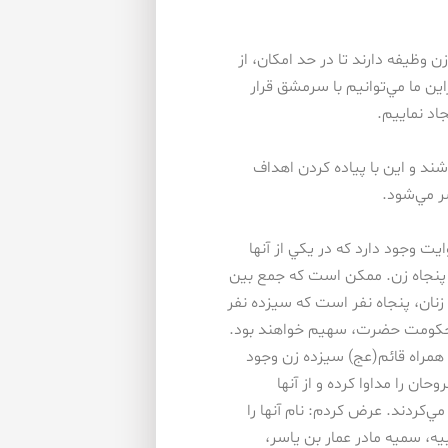
 وظيفه دارند تا در حد امكان، از
اين ما مي‌توانيم با سرمشق قرار
اد نماييم.
شند و اين با پياده كردن اهداف
 مي‌شود.
ت وجود دارد كه در يكي از آنها
 پنجاه زن. ممكن است كه جمع بين
ان، پنجاه نفر است كه سيزده نفر
در حكومت حضرت، سهيم خواهند بود.
 همراه قائم(عج) سيزده زن وجود
حان را مداوا كرده و از آنها
‌كردند. عرض كردم: نام آنها را
يه، سميه مادر عمار بن ياسر،