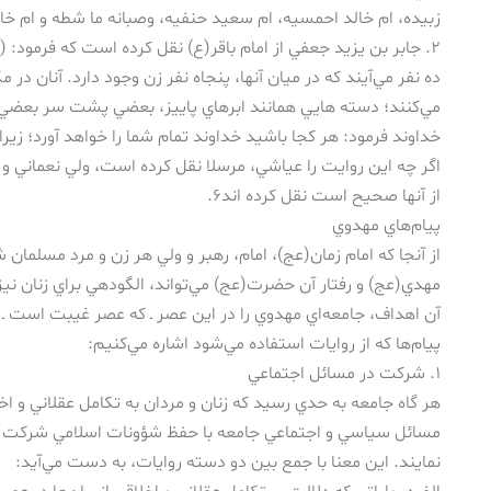
زبيده، ام خالد احمسيه، ام سعيد حنفيه، وصبانه ما شطه و ام خالد
۲. جابر بن يزيد جعفي از امام باقر(ع) نقل كرده است كه فرمود: 
ده نفر مي‌آيند كه در ميان آنها، پنجاه نفر زن وجود دارد. آنان در
مي‌كنند؛ دسته هايي همانند ابرهاي پاييز، بعضي پشت سر بعضي د
خداوند فرمود: هر كجا باشيد خداوند تمام شما را خواهد آورد؛ زيرا 
اگر چه اين روايت را عياشي، مرسلا نقل كرده است، ولي نعماني و د
از آنها صحيح است نقل كرده اند۶.
پيام‌هاي مهدوي
از آنجا كه امام زمان(عج)، امام، رهبر و ولي هر زن و مرد مسلم
مهدي(عج) و رفتار آن حضرت(عج) مي‌تواند، الگودهي براي زنان نيز با
آن اهداف، جامعه‌اي مهدوي را در اين عصر ـ كه عصر غيبت است ـ پي
پيام‌ها كه از روايات استفاده مي‌شود اشاره مي‌كنيم:
۱. شركت در مسائل اجتماعي
هر گاه جامعه به حدي رسيد كه زنان و مردان به تكامل عقلاني و اخل
مسائل سياسي و اجتماعي جامعه با حفظ شؤونات اسلامي شركت كنن
نمايند. اين معنا با جمع بين دو دسته روايات، به دست مي‌آيد: