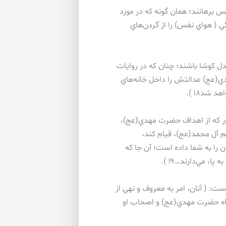
س برهانند؛ همان گونه كه در مورد
 ( هواي نفس) را از گردن‌هاي
ل كوشا باشند؛ چنان كه در روايات
ي(عج) عدالتش را داخل خانه‌هاي
شد۱۸ ).
 طور كه از اهداف حضرت مهدي(عج)،
م آل محمد(عج)، قيام كند،
ن را به شما داده است؛ آن جا كه
ا، مي‌دارند…۱۹ ).
ت: ( آنان، امر به معروف و نهي از
اهند در راه حضرت مهدي(عج) و اصحاب او