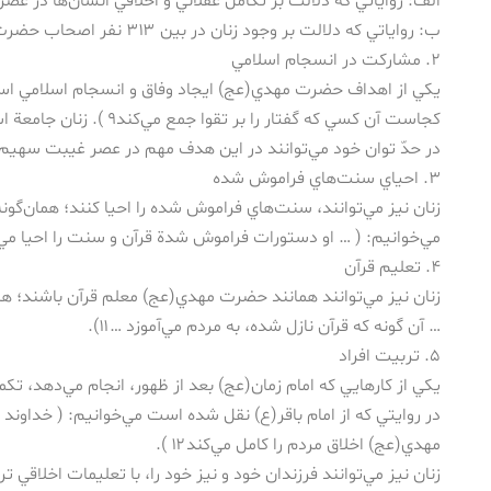
الف: رواياتي كه دلالت بر تكامل عقلاني و اخلاقي انسان‌ها در عصر ظ
ب: رواياتي كه دلالت بر وجود زنان در بين ۳۱۳ نفر اصحاب حضرت دارد۸.
۲. مشاركت در انسجام اسلامي
يكي از اهداف حضرت مهدي(عج) ايجاد وفاق و انسجام اسلامي است.
كجاست آن كسي كه گفتار را بر تق
در حدّ توان خود مي‌توانند در اين هدف مهم در عصر غيبت سهيم 
۳. احياي سنت‌هاي فراموش شده
زنان نيز مي‌توانند، سنت‌هاي فراموش شده را احيا كنند؛ همان‌گو
مي‌خوانيم: ( … او دستورات فراموش شدة قرآن و سنت را احيا مي‌كند۰
۴. تعليم قرآن
زنان نيز مي‌توانند همانند حضرت مهدي(عج) معلم قرآن باشند؛ ه
… آن گونه كه قرآن نازل شده، به مردم مي‌آموزد …۱۱).
۵. تربيت افراد
يكي از كارهايي كه امام زمان(عج) بعد از ظهور، انجام مي‌دهد، تك
در روايتي كه از امام باقر(ع) نقل شده است مي‌خوانيم: ( خداون
مهدي(عج) اخلاق مردم را كامل مي‌كند۱۲ ).
زنان نيز مي‌توانند فرزندان خود و نيز خود را، با تعليمات اخلاقي تر