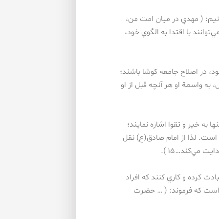
يم: ( مهدي در ميان امت من،
به فرياد مردم مي‌رساند۱۳ ). زنان نيز مي‌توانند با اقتدا به الگوي خود،
د، در اصلاح جامعه كوشا باشند؛
به واسطة او هر آنچه قبل از او
ا به خير و تقوا اشاره نمايند؛
ست. لذا از امام صادق(ع) نقل
ت مي‌كند…۱۵ ).
دت كرده و كاري كنند كه افراد
 است كه فرموند: ( … حضرت