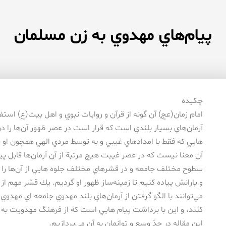
پيام‌هاي مهدوي به زن مسلمان
چكيده
امام زمان(عج) آن گونه از قرآن و روايات نبوي و اهل بيت(ع) استف
آرمان‌هاي بسيار بلندي است كه قرار است در عصر ظهور آن‌ها را در
هايي كه فقط با امدادهاي غيبي و به توسط مردي الهي همچون او 
آن معنا نيست كه در عصر غيبت هيچ مرتبة از آن آرمان‌ها قابل پ
سطوح مختلف جامعه و در قشرهاي مختلف جلوه هايي از آن‌ها را 
و يارانش پياده كنيم تا زمينه‌ساز ظهور او گرديم. يك قشر مهم از
مي‌توانند با الگو گرفتن از آرمان‌هاي بلند مهدوي جامعه اي مهدو
كنند، و اين با برداشت پيام هايي است كه از فرهنگ مهدويت به 
اين مقاله در حدّ وسع و توانمان به آن مي‌پردازيم.