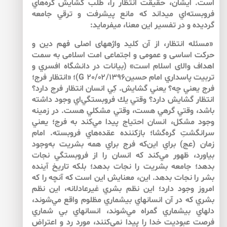
است. ايشان، حقيقت انتظار را، طلب گشايش گره‌هاي
فروبسته‌اي مي‏داند كه مانع پيشرفت و ترقي جامعه
گرديده و در تفسير اين معنا، مي‏فرمايد:
«مسئله ‏انتظار، از آن كليد واژه‏هاى اصلى فهم دين و
حركت اساسى و عمومى و اجتماعى امت اسلامى به ‌سمت
اهداف والاى اسلام است» (بيانات در دانشگاه افسري و
تربيت پاسداري امام حسينG 20/۰۲/1396)؛ «انتظار فرج؛
فرج يعني چه؟ يعني گشايش. كِي انسان انتظار فرج دارد؟
انتظار گشايش دارد؟ وقتي يك فروبستگي‌اي وجود داشته
باشد، وقتي گرهي هست، وقتي مشكلي هست. در زمينه‌
وجود مشكل، انسان احتياج پيدا مي‌كند به‌ فرج؛ يعني
سرانگشتِ گره‌گشا؛ بازكننده‌ عقده‌هاي فروبسته. امام
زمان (عج) براي اين‌كه فرج براي همه‌ بشريت به‌وجود
بياورد، ظهور مي‌كند كه انسان را از فروبستگي نجات
بدهد؛ جامعه‌ بشريت را نجات بدهد؛ بلكه تاريخ آينده‌
بشر را نجات بدهد. اين، معنايش اين است كه آنچه را كه
امروز وجود دارد؛ اين نظم بشري غيرعادلانه، اين نظم
بشري كه در آن انسان­هاي بيشماري مظلوم واقع مي‌شوند،
دل­هاي بيشماري گمراه مي‌شوند، انسان‏هاي بي شماري
فرصت عبوديت خدا را پيدا نمي‌كنند، مورد رد و اعتراض