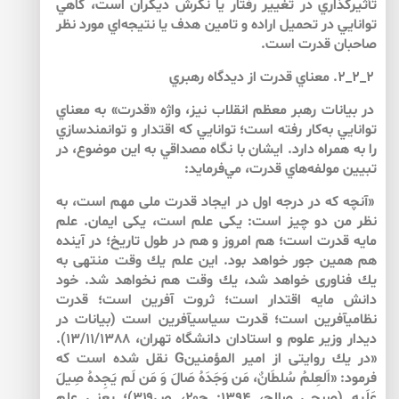
تأثيرگذاري در تغيير رفتار يا نگرش ديگران است، گاهي
توانايي در تحميل اراده و تامين هدف يا نتيجه‌‌اي مورد نظر
صاحبان قدرت است.
۲_۲_۲. معناي قدرت از ديدگاه رهبري
در بيانات رهبر معظم انقلاب نيز، واژه «قدرت» به ‌معناي
توانايي به‌كار رفته است؛ توانايي كه اقتدار و توانمندسازي
را به ‌همراه دارد. ايشان با نگاه مصداقي به‌ اين موضوع، در
تبيين مولفه‏‌هاي قدرت، مي‌فرمايد:
«آنچه كه در درجه‏ اول در ايجاد قدرت ملى مهم است، به‌
نظر من دو چيز است: يكى علم است، يكى ايمان. علم
مايه‏ قدرت است؛ هم امروز و هم در طول تاريخ؛ در آينده
هم همين جور خواهد بود. اين علم يك وقت منتهى به‌
يك فناورى خواهد شد، يك وقت هم نخواهد شد. خود
دانش مايه‏ اقتدار است؛ ثروت آفرين است؛ قدرت
نظامي‏آفرين است؛ قدرت سياسي‏آفرين است (بيانات در
ديدار وزير علوم و استادان دانشگاه تهران، 13/11/1388).
«در يك روايتى از امير المؤمنينG نقل شده است كه
فرمود: «اَلعِلمُ سُلطَانٌ، مَن وَجَدَهُ صَالَ وَ مَن لَم يَجِدهُ صِيلَ
عَلَيهِ (صبحي صالح، 1394: ج۲۰، ص۳۱۹)؛ يعنى علم