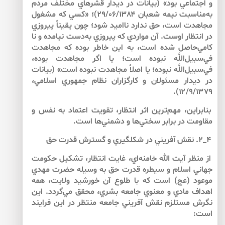
و اجتماعي بود» (‌‌بيانات‌ در ديدار قشرهاي مختلف مردم
به‌‌مناسبت نيمه‌‌ شعبان ۲۹/۰۶/۱۳۸۴)؛ «كسي كه مشغول
مجاهدت است، حق ندارد نااميد شود؛ چون يقيناً پيروزي
در انتظار اوست. آن مواردي كه پيروزي به‌دست نيامده و نا
كامي‌حاصل شده است، به ‌اين خاطر بوده كه مجاهدت
في‌سبيل‌اللَّه نبوده است؛ يا اگر مجاهدت بوده،
في‌سبيل‌اللَّه نبوده؛ يا اصلاً مجاهدت نبوده است» (بيانات
در ديدار مسئولان و كارگزاران نظام جمهوري اسلامي،
۱۲/۹/۱۳۷۹).
بنابراين، مهم‌ترين اثر انتظار، تقويت اعتماد به ‌نفس و
مقاومت در برابر سختي‌ها و دشمني‌ها است.
۴_۲. نقش آفريني در شكل‏گيري و گسترش قدرت حق
از منظر آيت الله خامنه‌اي، غايت انتظار، تشكيل حكومت
جهاني اسلام و سيطره قدرت حق به ‌وسيله حضرت مهدي
موعود (عج) است كه با طلوع آن خورشيد ولايت، همه
اهداف مادي و معنوي جامعه بشري، محقق مي‌گردد. اين
نگرش مستلزم نقش آفريني جامعه منتظر در اين فرايند
است: