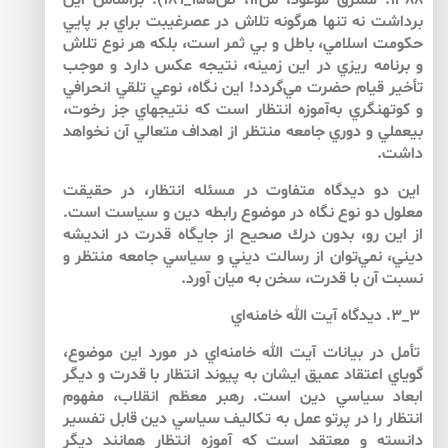
۱۳۸۸: مشرق موعود، ش۱۱، ص۱۵۵_۱۸۹). براساس اين
برداشت نه تنها هرگونه تلاش در عصرغيبت براي بر پايي
حكومت اسلامي، باطل و بي ثمر است، بلكه هر نوع تلاش
و برنامه ريزي در اين زمينه، نتيجه عكس دارد و موجب
تأخير قيام حضرت مي‌گردد! اين نگاه، نوعي تلقي انحرافي
و كوته‏نگري به‌آموزه‏ انتظار است كه نتيجه‏اي جز رخوت،
بي‏عملي و دوري جامعه منتظر از اهداف متعالي آن نخواهد
داشت.
اين دو ديدگاه متفاوت در مسئله انتظار، در حقيقت
معلول دو نوع نگاه در موضوع رابطه دين و سياست است.
از اين رو، بدون درك صحيح از جايگاه قدرت در انديشه
ديني، نمي‌توان از رسالت ديني و سياسي جامعه منتظر و
نسبت آن با قدرت، سخن به ‌ميان آورد.
۳_۳. ديدگاه آيت الله خامنه‌اي
تأمل در بيانات آيت الله خامنه‌اي در مورد اين موضوع،
گوياي اعتقاد عميق ايشان به ‌پيوند انتظار با قدرت و ديگر
ابعاد سياسي دين است. رهبر معظم انقلاب، مفهوم
انتظار را در پرتو عمل به ‌تكاليف سياسي دين قابل تفسير
دانسته و معتقد است كه آموزه انتظار همانند ديگر