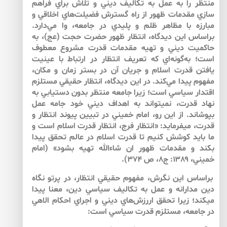
منتظر را به ‌عمل به‌ تكاليف ديني و تلاش براي فراهم
سازي مقدمات ظهور از راه گسترش فضيلت‌هاي اخلاقي و
مبارزه با مظاهر ظلم و پليدي در جامعه، وا مي‌دارد.
براساس اين ديدگاه، انتظار ظهور حضرت حجت (عج)، به
‌حاكميت ديني و تهيه مقدمات قدرت مشروع معطوف
است؛ به‌گونه‌اي كه تعريف انتظار در ارتباط با عينيت
يافتن قدرت اسلام و جريان آن در بستر زمان و مكان،
مفهوم پيدا مي‌كند. در اين ديدگاه، انتظار حقيقي مستلزم
اقتدار سياسي است؛ زيرا جامعه منتظر بدون دستيابي به
‌نهاد قدرت، نمي‏تواند به ‌اهداف ديني خود جامه عمل
بپوشاند. از اين رو، امام خميني در تبيين پيوند انتظار و
قدرت، مي‏فرمايد: «انتظار فرج، انتظار قدرت اسلام است و
ما بايد كوشش كنيم تا قدرت اسلام در عالم تحقق پيدا
بكند و مقدمات ظهور ان شاءالله تهيه بشود» (امام
خميني، ۱۳۸۹: ج۸، ص ۳۷۴).
براساس اين نگرش، مفهوم حقيقي انتظار، در پرتو نگاه
دين مدارانه‏‏ و عمل به ‌تكاليف سياسي دين، معنا پيدا
مي‏كند؛ زيرا تحقق اررزش‌هاي ديني و اجراي احكام الاهي
در جامعه، مستلزم قدرت سياسي است: