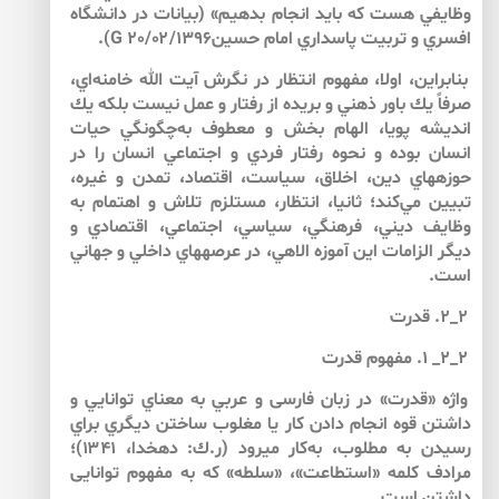
وظايفي هست كه بايد انجام بدهيم» (بيانات در دانشگاه
افسري و تربيت پاسداري امام حسينG 20/۰۲/1396).
بنابراين، اولا، مفهوم انتظار در نگرش آيت الله خامنه‌اي،
صرفاً يك باور ذهني و بريده از رفتار و عمل نيست بلكه يك
انديشه پويا، الهام بخش و معطوف به‌چگونگي حيات
انسان بوده و نحوه‌ رفتار فردي و اجتماعي انسان را در
حوزه‏هاي دين، اخلاق، سياست، اقتصاد، تمدن و غيره،
تبيين مي‌كند؛ ثانيا، انتظار، مستلزم تلاش و اهتمام به‌
وظايف ديني، فرهنگي، سياسي، اجتماعي، اقتصادي و
ديگر الزامات اين آموزه الاهي، در عرصه‏هاي ‏داخلي و جهاني
است.
۲_۲. قدرت
۲_۲_ ۱. مفهوم قدرت
واژه «قدرت» در زبان فارسى و عربي به ‌معناي توانايي و
داشتن قوه‏ انجام دادن كار يا مغلوب ساختن ديگري براي
رسيدن به‌ مطلوب، به‌كار مي‏رود (ر.ك: دهخدا، ۱۳۴۱)؛
مرادف كلمه «استطاعت»، «سلطه» كه به ‌مفهوم توانايى
داشتن است.