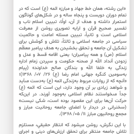
«اين رشته، همان خط جهاد و مبارزه ‏ائمه (ع) است كه در
تمام دوران دويست‏ و پنجاه ‏ساله و در شكل‌هاى گوناگون
استمرار داشته و هدف از آن، اولًا، تبيين اسلام ناب و
تفسير صحيح قرآن و ارايه ‏تصويرى روشن از معرفت
اسلامى است و ثانياً، تبيين مسئله ‏امامت و حاكميت
سياسى در جامعه ‏اسلامى و ثالثاً، تلاش و كوشش براى
تشكيل آن جامعه و تحقق بخشيدن به‌ هدف پيامبر معظّم
اسلام (ص) و همه‏ پيامبران؛ يعنى اقامه ‏قسط و عدل و
زدودن أنداد اللّه‏ از صحنه ‏حكومت و سپردن زمام اداره
‏زندگى به ‌خلفا اللّه و بندگان صالح خداوند» (پيام
به‌سومين كنگره جهانى امام رضا (ع) ۲۶/ ۰۷/ ۱۳۶۸)؛
«آنچه كه از روايات مربوط به‌زندگى ائمه (ع) به‌‏دست مى‏آيد
و شواهد زيادى بر آن وجود دارد، اين است كه ائمه (ع)
جداً مى‏خواستند نظام اسلامى به‌وجود آورند. در اين‌كه
حركت آن‌ها براى اين مقصود بوده است، شكى نيست»
(سخنرانى در ديدار با اعضاى جامعه ‏روحانيت مبارز و
مجمع روحانيون مبارز ۱۱/ ۰۵/ ۱۳۶۸).
با اين نگرش، روشن مي‏شود كه انتظار حقيقي، مستلزم
تلاش جامعه منتظر براي تحقق ارزش‌هاي ديني و اجراي