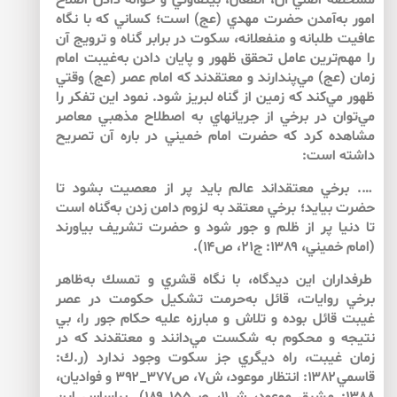
مشخصه اصلي آن، انفعال، بي‏تفاوتي و حواله دادن اصلاح
امور به‌آمدن حضرت مهدي (عج) است؛ كساني كه با نگاه
عافيت طلبانه و منفعلانه، سكوت در برابر گناه و ترويج آن
را مهم‌ترين عامل تحقق ظهور و پايان دادن به‌غيبت امام
زمان (عج) مي‌پندارند و معتقدند كه امام عصر (عج) وقتي
ظهور مي‌كند كه زمين از گناه لبريز شود. نمود اين تفكر را
مي‌توان در برخي از جريان­هاي به ‌اصطلاح مذهبي معاصر
مشاهده كرد كه حضرت امام خميني در باره آن تصريح
داشته است:
…. برخي معتقداند عالم بايد پر از معصيت بشود تا
حضرت بيايد؛ برخي معتقد به ‌لزوم دامن زدن به‌گناه است
تا دنيا پر از ظلم و جور شود و حضرت تشريف بياورند
(امام خميني، ۱۳۸۹: ج۲۱، ص۱۴).
طرفداران اين ديدگاه، با نگاه قشري و تمسك به‌ظاهر
برخي روايات، قائل به‌حرمت تشكيل حكومت در عصر
غيبت قائل بوده و تلاش و مبارزه عليه حكام جور را، بي
نتيجه و محكوم به‌ شكست مي‌دانند و معتقدند كه در
زمان غيبت، راه ديگري جز سكوت وجود ندارد (ر.ك:
قاسمي۱۳۸۲: انتظار موعود، ش۷، ص۳۷۷_۳۹۲ و فواديان،