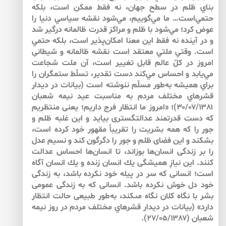
بناي ظلم در سطح جهان، نه فقط ممكن است، بلكه
حتمي‌است… ما مي‌گوييم، مي‌شود نقشه‌ سياسي دنيا را
عوض كرد؛ مي‌شود با ظلم و مراكز قدرت ظالمانه درگير شد
و در آينده نه فقط اين معنا امكان‌پذير است، بلكه حتمي
‌است. وقتي ملتي معتقد است نقشه ظالمانه و شيطانىِ
امروز در كلّ عالم قابل تغيير است، آن ملت شجاعت
مي‌يابد و احساس مي‌كند دست تقدير، تسلّط ستمگران را
براي هميشه به‌طور مسلّم ننوشته است (بيانات در ديدار
قشرهاي مختلف مردم به ‌مناسبت عيد نيمه‌ شعبان
۳۰/۰۷/۱۳۸۱)؛ «امروز ما انتظار فرج داريم؛ يعنى منتظريم
كه دست قدرتمند عدالت‏گسترى بيايد و اين غلبه‌‏ ظلم و
جور را كه همه ‏بشريت را تقريباً مقهور خود كرده است،
بشكند و اين فضاى ظلم و جور را دگرگون كند و نسيم عدل
را بر زندگى انسان‌ها بوزاند، تا انسان‌ها احساس عدالت
كنند. اين نيازِ هميشگى يك انسان زنده و يك انسان آگاه
است؛ انسانى كه سر در پيله ‏خود نكرده باشد، به ‌زندگى
خود دل خوش نكرده باشد. انسانى كه به ‌زندگى عمومى
بشر با نگاه كلان نگاه مى‏كند، به‌طور طبيعى حالت انتظار
دارد» (بيانات در ديدار قشرهاي مختلف مردم در روز نيمه
‏شعبان ‏(۲۷/۰۵/۱۳۸۷).