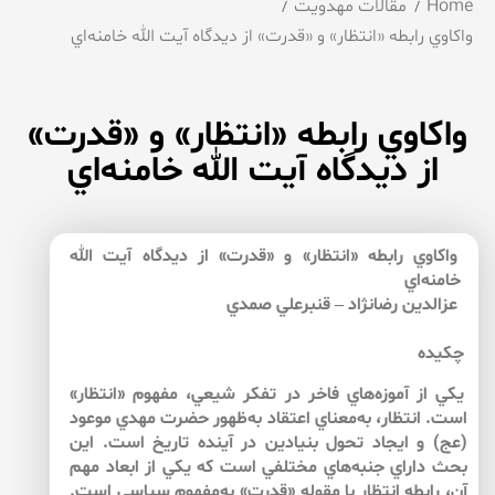
Home
مقالات مهدویت
واكاوي رابطه «انتظار» و «قدرت» از ديدگاه آيت الله خامنه‌اي
واكاوي رابطه «انتظار» و «قدرت»
از ديدگاه آيت الله خامنه‌اي
واكاوي رابطه «انتظار» و «قدرت» از ديدگاه آيت الله
خامنه‌اي
عزالدين رضانژاد – قنبرعلي صمدي
چكيده
يكي از آموزه‌هاي فاخر در تفكر شيعي، مفهوم «انتظار»
است. ‌انتظار، به‌معناي اعتقاد به‌ظهور حضرت مهدي موعود
(عج) و ايجاد تحول بنيادين در آينده تاريخ است. اين
بحث داراي جنبه‌هاي مختلفي است كه يكي از ابعاد مهم
آن، رابطه انتظار با مقوله «قدرت» به‌مفهوم سياسي است.