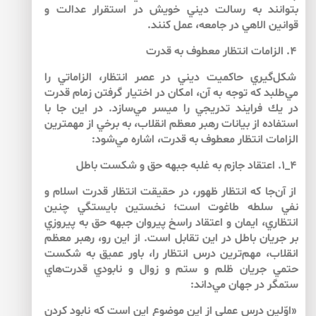
بتوانند به ‌رسالت ديني خويش در استقرار عدالت و
قوانين الاهي در جامعه، عمل كنند.
۴. الزامات انتظار معطوف به‌ قدرت
شكل‌گيري حاكميت ديني در عصر انتظار، الزاماتي را
مي‌طلبد كه توجه به‌ آن، امكان در اختيار گرفتن زمام قدرت
در يك فرايند تدريجي را ميسر مي‌سازد. در اين جا با
استفاده از بيانات رهبر معظم انقلاب، به ‌برخي از مهم‏ترين
الزامات انتظار معطوف به ‌قدرت، اشاره مي‌شود:
۴_۱. اعتقاد جازم به‌ غلبه‌ جبهه حق و شكست باطل
از آن‌جا كه انتظار ظهور، در حقيقت انتظار قدرت اسلام و
نفي سلطه طاغوت است؛ نخستين بايستگي چنين
انتظاري، ايمان و اعتقاد راسخ پيروان جبهه حق به ‌پيروزي
بر جريان باطل در اين تقابل است. از اين رو، رهبر معظم
انقلاب، مهم‌ترين درس انتظار را، باور عميق به ‌شكست
حتمي‌ جريان ظلم و ستم و زوال و نابودي قدرت‌هاي
ستمگر در جهان مي‌داند:
«اوّلين درس عملي از اين موضوع اين است كه نابود كردن