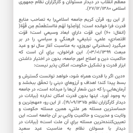
معظم انقلاب در ديدار مسئولان و كارگزاران نظام جمهورى
اسلامى ۲۷/۱۲/۱۳۸۰).
از اين رو، قرآن كريم جامعه اسلامي‌را به ‌تصاحب منابع
قدرت فرا ‌خوانده است: )وَاَعِدّوا لَهُم مَااستَطَعتُم مِن قُوَّة(
(انفال: ۶۰) اين قوّت داراي ابعاد وسيعي است؛ قوّت
اقتصادي، علمي، تبليغي، فرهنگي و سياسي را در بر
مي‏گيرد (سخنراني نوروزي، به ‌مناسبت آغاز سال نو و عيد
مبعث ۰۳/۰۱/۱۳۹۹). اين فراخوان، براي آن است كه
حاكميت دين و اصلاح امور جامعه، بدون در اختيار داشتن
ابزار قدرت و تشكيل حكومت، امكان پذير نيست:
«دين اگر با قدرت همراه شود، خواهد توانست گسترش و
بسط پيدا كند؛ اهداف و آرزوهاي ديني را تحقّق ببخشد و
آرمان‌هايي را كه دين شعار آن‌ها را ميداده است، در جامعه
به ‌وجود آورد. اين­ها بدون قدرت امكان ندارد» (بيانات در
ديدار كارگزاران نظام ۱۹/۰۹/۱۳۷۵). از اين رو، «مهم‌ترين و
حساس­ترين مسئله هر ملتي، همين مسئله حكومت و
ولايت و مديريت و حاكميتِ ولايي بر آن جامعه است، اين
تعيين‌كننده‌ترين مسئله براي آن ملت است» (بيانات در
ديدار با مسولان نظام به ‌مناسبت عيد سعيد