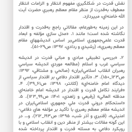
نقش قدرت در شكل‏گيري مفهوم انتظار و الزامات انتظار
معطوف به‌قدرت از منظر مقام معظم رهبري حضرت آيت
الله خامنه‌اي، مي‏پردازد.
در اين زمينه به‌طورعام، مقالاتي راجع به‌قدرت و اقتدار
نگاشته شده است؛ مانند ۱. «مدل سازي مؤلفه و ابعاد
قدرت علمي‌جمهوري اسلامي‌بر اساس انديشه­هاي مقام
معظم رهبري»، (رشيدي و ردادي، ۱۳۹۷: ص۲۹-۵۱).
۲. «بررسي تطبيقي مبادي و مباني قدرت در انديشه
سياسي غرب و اسلام (مطالعه موردي انديشه سياسي
رهبران انقلاب اسلامي‌ايران» (صالحي و مشتاقي، ۱۳۹۲:
ص۱۲۳_۱۵۰). ۳. «تأثير اقتدار دفاعي بر اقتدار سياسي از
ديدگاه امام خامنه‌اي» (كلانتر، ۱۳۹۸: ص۶۱_۳۹). ۴.
«فرايند تكامل قدرت و اقتدار در انديشه امام خامنه‌اي
مدظله العالي» (رفيعي و زاهدي، ۱۴۰۱: ص۹۹_۱۲۳). ۵.
«استحكام دروني قدرت ملي جمهوري اسلامي‌ايران در
انديشه مقام معظم رهبري با تأكيد بر مؤلفه هاي دفاعي-
امنيتي»، (قنبري و آذر شب، ۱۳۹۵: ص۱۹۳_۲۱۲). و… در
اين گونه مقالات بيش­تر از منظر دين و انقلاب اسلامي ‌و با
رويكرد دفاعي به ‌مسئله قدرت و اقتدار پرداخته شده