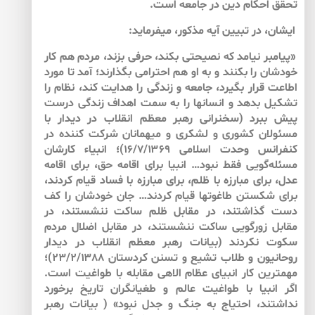
تحقق احكام دين در جامعه است.
ايشان، در تبيين آيه مذكور، مي‏فرمايد:
«پيامبر نيامد كه نصيحتى بكند، حرفى بزند، مردم هم كار
خودشان را بكنند و به ‌او هم احترامى بگذارند؛ آمد تا مورد
اطاعت قرار بگيرد، جامعه و زندگى را هدايت كند، نظام را
تشكيل بدهد و انسان‏ها را به ‌سمت اهداف زندگى درست
پيش ببرد (سخنرانى رهبر معظم انقلاب در ديدار با
مسئولان كشورى و لشكرى و ميهمانان شركت كننده در
كنفرانس وحدت اسلامى ۱۶/۷/۱۳۶۹)؛ انبياء كارشان
مسئله‌گويى فقط نبود… انبيا براى اقامه حق، براى اقامه
عدل، براى مبارزه با ظلم، براى مبارزه با فساد قيام كردند،
براى شكستن طاغوت‏ها قيام كردند… جان خودشان را كف
دست گذاشتند، در مقابل ظلم ساكت ننشستند، در
مقابل زورگويى ساكت ننشستند، در مقابل اضلال مردم
سكوت نكردند (بيانات رهبر معظم انقلاب در ديدار
روحانيون و طلاب تشيع و تسنن كردستان ۲۳/۲/۱۳۸۸)؛
مهم‏ترين كار انبياى عظام الاهى مقابله با طواغيت است.
اگر انبيا با طواغيت عالم و طغيانگران تاريخ برخورد
نداشتند، احتياج به ‌جنگ و جدل نبود» ( بيانات رهبر