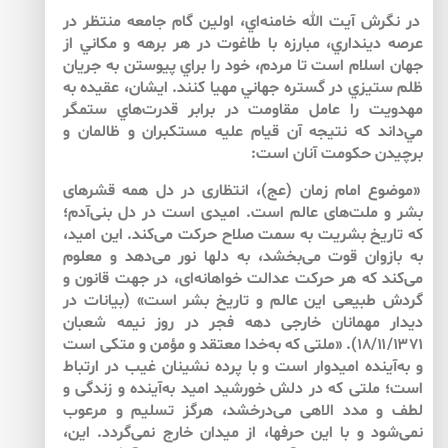
در نگرش آيت الله خامنه‌اي، اولين گام جامعه منتظر در
عرصه دينداري، مبارزه با طاغوت در هر برهه و مكاني از
جهان اسلام است تا مردم، خود را براي پيوستن به ‌جريان
ظلم ستيزي در گستره جهاني مهيا كنند. ايشان، عقيده به
‌مهدويت را عامل مقاومت در برابر قدرت‌هاي ستمگر
مي‌داند كه نتيجه آن قيام‌ عليه مستكبران و ظالمان و
برچيدن حكومت آنان است:
«موضوع امام زمان (عج)، انتظارى در دل همه‌ قشرهاى
بشر و ملت‌هاى عالم است. اميدى است در دل بنى‌آدم؛
كه تاريخ بشريت به ‌سمت صلاح حركت مى‌كند. اين اميد،
به ‌بازوان قوت مى‌بخشد، به ‌دل‏ها نور مى‌دهد و معلوم
مى‌كند كه هر حركت عدالت خواهانه‌اى، در جهت قانون و
گردش طبيعى اين عالم و تاريخ بشر است» (بيانات در
ديدار مهمانان خارجى دهه‌ فجر در روز نيمه شعبان
۱۸/۱۱/۱۳۷۱). «ملتى كه به‌خدا معتقد و مؤمن و متكى است
و به‌آينده اميدوار است و با پرده نشينان غيب در ارتباط
است؛ ملتى كه در دلش خورشيد اميد به‌آينده و زندگى و
لطف و مدد الاهى مى‌درخشد، هرگز تسليم و مرعوب
نمى‌شود و با اين حرف‏ها، از ميدان خارج نمى‌گردد. اين،