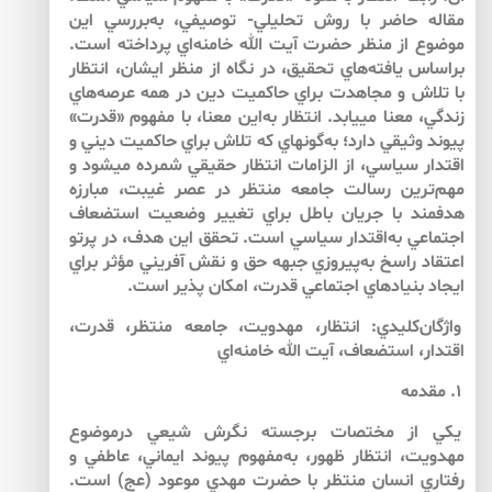
مقاله حاضر با روش تحليلي- توصيفي، به‌بررسي اين
موضوع از منظر حضرت آيت الله خامنه‌اي پرداخته است.
براساس يافته‌هاي تحقيق، در نگاه از منظر ايشان، انتظار
با تلاش و مجاهدت براي حاكميت دين در همه عرصه‌هاي
زندگي، معنا مي‏يابد. انتظار به‌اين معنا، با مفهوم «قدرت»
پيوند وثيقي دارد؛ به‌گونه‏اي كه تلاش براي حاكميت ديني و
اقتدار سياسي، از الزامات انتظار حقيقي شمرده مي‏شود و
مهم‌ترين رسالت جامعه منتظر در عصر غيبت، مبارزه
هدفمند با جريان باطل براي تغيير وضعيت استضعاف
اجتماعي به‌اقتدار سياسي است. تحقق اين هدف، در پرتو
اعتقاد راسخ به‌پيروزي جبهه حق و نقش آفريني مؤثر براي
ايجاد بنيادهاي اجتماعي قدرت، امكان پذير است.
واژگان‌كليدي: انتظار، مهدويت، جامعه منتظر، قدرت،
اقتدار، استضعاف، آيت الله خامنه‌اي
۱. مقدمه
يكي از مختصات برجسته نگرش شيعي درموضوع
مهدويت، انتظار ظهور، به‌مفهوم پيوند ايماني، عاطفي و
رفتاري انسان منتظر با حضرت مهدي موعود (عج) است.