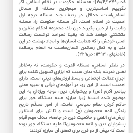
غدير۲۰/۴/۱۳۶۹)؛ «مسئله حكومت در نظام اسلامي ‌اگر
نگوييم اساسي­ترين و مهم‌ترين مسئله از مسائل
اسلامي‌است، حداقل در رديف چند مسئله درجه اول
اهميت در اسلام است. اگر مسئله حكومت را، مسئله
ولايت را از دين بگيرند دين يك مجموعه احكام متفرق و
متشتتي خواهد شد كه يقينا نخواهد توانست رسالت
اصلي خودش را كه هدايت انسان‌ها و ايجاد بهشت در اين
دنيا و به‌ كمال رساندن انسان‌هاست به‌ انجام برساند»
(خامنه‏اي، ۱۳۹۳: ص۲۲۹).
در تفكر اسلامي، مسئله قدرت و حكومت، نه به‌خاطر
نفس قدرت، بلكه بدان سبب كه ابزاري تسهيل كننده براي
اجراي عدالت اجتماعي و بسط ارزش‌هاي ديني است، داراي
اهميت است. از اين رو، در آموزه‌هاي قرآني و سيره عملي
پيامبر اكرم (ص) و پيشوايان دين، توجه ويژه‌اي به ‌اين
موضوع شده است؛ زيرا مبارزه عليه دستگاه جور براي
حاكم كردن نظام سياسي امامت، از امور مسلّم تاريخ
زندگي ائمه معصومان (ع) است و تلاش براي استقرار
ارزش‌هاي الاهي و حاكميت دين در جامعه، هدف مهم قيام
پيشوايان دين و ائمه معصومانD عليه دستگاه جور بوده
است كه بيش از دو قرن براي تحقق آن مبارزه كردند: