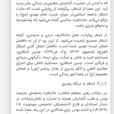
كه با آمدن آن حضرت، گشايش عظيمي‌در زندگي بشر پديد
آيد. اين معنا از انتظار، برگرفته از رواياتي است كه حالت
انتظار جامعه اسلامي‌در دوران غيبت امام مهدي (عج) را
بازگو مي‌كند. «منتظر»، به‌كسي گفته مي‌شود كه چشم‌به‌راه
و متوقع چيزي باشد.
از منظر روايات، عمل به‌تكاليف ديني و سياسي، لازمه
انتظار صحيح شمرده مي‌شود. از اين رو، از آن به‌ «افضل
اعمال امت» تعبير شده است: «اَفضَلُ اَعمالِ اُمّتي انِتِظارُ
الفَرَج» (صدوق، ۱۳۶۳: ج۲، ص۶۴۴). چنين انتظاري،
مستلزم اميد و تلاش و حركت براي ايجاد دگرگوني بنيادي
و فراگير است. چنين انتظاري، مستلزم تلاش براي اجراي
تعاليم الاهي و الگو پذيري از رفتار پيامبر (ص) و امامان
معصوم (ع) در همه امور زندگي است.
۲_۱_۲. انتظار از ديگاه رهبري
در بيانات رهبر معظم انقلاب، «انتظار» به‌معناي مترصد
بودن و طلب گشايش همراه با جديّت و تلاش(بيانات در
ديدار استادان و فارغ‏ التحصيلان تخصصى مهدويت ۱۸/
۰۴/۱۳۹۰) و آماده بودن براي فداكاري در اين راه، معنا شده