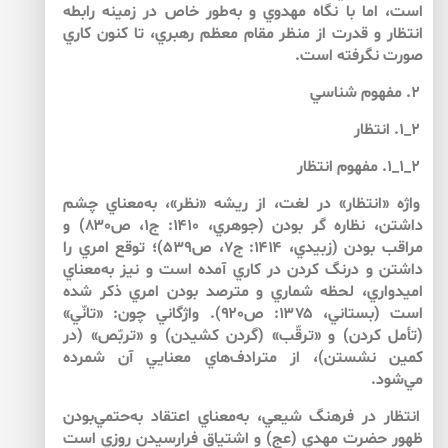
است، اما با نگاه مهدوي و به‌طور خاص در زمينه رابطه
انتظار و قدرت از منظر مقام معظم رهبري، تا كنون كاري
صورت نگرفته است.
۲. مفهوم شناسي
۲_۱. انتظار
۲_۱_۱. مفهوم انتظار
واژه «انتظار» در لغت، از ريشه «نظر»، به‌معناي چشم
داشتن، نظاره گر بودن (جوهري، ۱۴۱۰: ج۱، ص۸۳۰) و
مراقب بودن (زبيدي، ۱۴۱۴: ج۷، ص۵۳۹)؛ توقع امري را
داشتن و درنگ كردن در كاري آمده است و نيز به‌معناي
اميدواري، لحظه شماري و مترصد بودن امري ذكر شده
است (بستاني، ۱۳۷۵: ص۹۲۰). واژگاني چون: «تانّي»
(تأمل كردن) و «ترقّب» (گردن كشيدن) و «تربّص» (در
كمين نشستن)، از مترادف‌هاي معنايي آن شمرده
مي‌شود.
انتظار در فرهنگ شيعي، به‌معناي اعتقاد به‌حتمي‌بودن
ظهور حضرت مهدي (عج) و اشتياق فرارسيدن روزي است