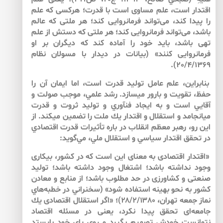
اقتدار است، علم مساوى است با قدرت؛ هركسى كه علم
را پيدا كند، مى‌تواند فرمانروايى كند؛ هر ملتى كه عالم
باشد، مى‌تواند فرمانروايى كند؛ هر ملتى كه دستش از علم
تهى باشد، بايد خود را آماده كند كه ديگران بر او
فرمانروايى كنند» (بيانات در ديدار با مسولان نظام
20/4/1369).
بنابراين، علم عامل توليد قدرت است، اما ايمان آن را
حفظ، تقويت و بارور مي‏سازد. رشد علمي، موجب صولت و
آقايي است و به ‌ايجاد فن‏آوري و توليد ثروت و قدرت
مي‏انجامد و استقلال و اقتدار يك ملت را تضمين مي‏كند. از
اين رو، رهبر معظم انقلاب در باره تأثيرات قدرت اقتصادي
در تحقق اقتدار سياسي و استقلال ملي، مي‌گويد:
«اقتدار اقتصادى به ‏معناى اين است كه در كشور، بيكارى
وجود نداشته باشد؛ اشتغال وجود داشته باشد؛ توليد
صنعتى و كشاورزى در حد مطلوب باشد؛ از منابع و معادن
كشور به ‌نحو بهينه استفاده شود» (سخنراني در خطبه‌هاي
نماز جمعه تهران، ۲۸/۲/۱۳۸۰)؛ «اگر استقلال اقتصادى يك
جامعه‌اى تحقق پيدا نكرد، يعنى در مسئله اقتصاد
نتوانست خودش تصميم بگيرد و روى پاى خود بايستد