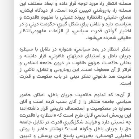
مسئله انتظار را، مورد توجه قرار داده و ابعاد مختلف اين
مسئله را، به‌روشني تبيين كرده است. از ديدگاه ايشان،
معناي حقيقي «انتظار» پيوند عميقي با مفهوم «قدرت» و
سياست دارد و تلاش براي شكل گيري حكومت ديني و در
اختيار گرفتن قدرت سياسي، از الزامات مفهومي‌انتظار
حقيقي شمرده مي‌شود.
تفكر انتظار در بعد سياسي، همواره در تقابل با سيطره
جريان باطل و استيلاي قدرت‏هاي طاغوتي، قرار داشته و
به‌نفي حاكميت هرنوع طاغوت در درون جامعه اسلامي ‌و
فراتر از آن معطوف است. اين رويارويي و تقابل، ناشي از
ماهيت ضد طاغوتي تفكر ديني در باب حكومت و قدرت
است.
از آن‌جا كه تداوم حاكميت جريان باطل، امكان حضور
سياسي جامعه منتظر را از آنان سلب كرده است و آنان
همواره در محكوميت و استضعاف تاريخي قرار داشته‌اند؛
اين پرسش اساسي قابل طرح است كه «انتظار» با «قدرت»
چه نسبتي دارد و فرايند شكل‌گيري قدرت در تقابل جامعه
حق با جريان باطل چگونه است؟ نوشتار حاضر با روش
تحليلي_ توصيفي، به‌بررسي پاسخ اين پرسش و تبيين