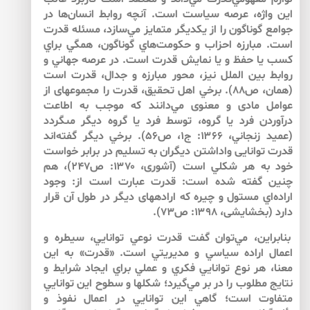
اين واژه، عرصه سياست است. آنچه روابط انسان‌ها در
جوامع گوناگون را از يكديگر متمايز مي‌سازد، مسئله قدرت
است. مبارزه احزاب و حكومت‌هاي گوناگون، همگي براي
كسب يا حفظ و يا نمايش قدرت است. در عرصه جهاني و
روابط بين الملل نيز، محور مبارزه و جدال، قدرت است
(همان، ص۸۸). برخي اهل تحقيق، قدرت را مجموعه‏اى از
عوامل مادى و معنوى مي‌دانند كه موجب به ‌‏اطاعت
درآوردن فرد يا گروه، توسط فرد يا گروه ديگر مى‏گردد
(عميد زنجاني، ۱۳۶۶: ج۱، ص۵۶). برخي ديگر گفته‌اند
قدرت توانايى واداشتن ديگران به ‌تسليم در برابر خواست
خود به ‌هر شكلي است (آشورى، ۱۳۷۰: ص۲۴۷)، هم
چنين گفته شده است: قدرت عبارت است از: وجود
اراده‌اي مستول و چيره كه اراده‏هاى ديگر در طول آن قرار
دارد (بخشايشى، ۱۳۹۸: ص۷۳).
بنابراين، مي‌توان گفت قدرت نوعي توانايي، سيطره و
اعمال اراده سياسي و مديريتي است. «قدرت» به ‌اين
معنا، هر نوع توانايي فكري و عملي براي ايجاد شرايط و
نتايج مطلوب را در بر مي‌گيرد؛ شكل‏ها و سطوح اين توانايي
متفاوت است؛ گاهي اين توانايي در اعمال نفوذ و