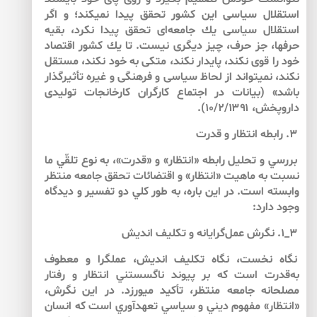
استقلال سياسى اين كشور تحقق پيدا نمي‏كند؛ و اگر
استقلال سياسى يك جامعه‌اى تحقق پيدا نكرد، بقيه
حرف‏ها، جز حرف، چيز ديگرى نيست. تا يك كشور اقتصاد
خود را قوى نكند، پايدار نكند، متكى به ‌خود نكند، مستقل
نكند، نمي‏تواند از لحاظ سياسى و فرهنگى و غيره تأثيرگذار
باشد» (بيانات در اجتماع كارگران كارخانجات توليدى
داروپخش، ۱۰/۲/۱۳۹۱).
۳. رابطه انتظار و قدرت
بررسي و تحليل رابطه «انتظار» و «قدرت»، به ‌نوع تلقّي ما
نسبت به ‌ماهيت «انتظار» و اقتضائات تحقق جامعه منتظر
وابسته است. در اين باره، به‌ طور كلي دو تفسير و ديدگاه
وجود دارد:
۳_۱. نگرش عمل‌گرايانه و تكليف انديش
نگاه نخست، نگاه تكليف انديش، عمل‏گرا و معطوف
به‌قدرت است كه بر پيوند ناگسستني انتظار و رفتار
مصلحانه جامعه منتظر، تأكيد مي‏ورزد. در اين نگرش،
«انتظار» مفهوم ديني و سياسي تعهدآوري است كه انسان