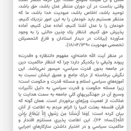
شكل و آن هيئت متوقع است. اين لازمه‏ انتظار است
وقتى بناست در آن دوران منتظَر عدل باشد، حق باشد،
توحيد باشد، اخلاص باشد، عبوديت خدا باشد، ما كه
منتظر هستيم بايد خودمان را به ‌اين امور نزديك كنيم،
خودمان را با عدل آشنا كنيم، آماده ‏عدل كنيم، آماده
‏پذيرش حق كنيم. انتظار يك چنين حالتى را به ‌وجود
مى‏آورد» (بيانات در ديدار استادان و فارغ‏ التحصيلان
تخصصى مهدويت ۱۸/۰۴/۱۳۹۰).
در منظر آيت الله خامنه‌اي، مفهوم «انتظار» و «قدرت»
پيوند وثيقي با يكديگر دارد؛ چرا كه انتظار حاكميت دين
در جامعه بدون قدرت سياسي، ميسور نمي‌باشد. اين
نگرش برخاسته از درك جامع و عميق ايشان نسبت به
‌آموزه‌هاي سياسي اسلام و مسئله قدرت و حكومت است؛
زيرا مسئله حكومت و قدرت سياسي به ‌دليل تأثيرات
وسيع آن در جهت‏گيري‏هاي كلي جامعه به ‌سمت هدايت يا
ضلالت، از اهميت ويژه‏اي برخوردار است. همان گونه كه
قرآن فلسفه‏ بعثت انبيا را الزام مردم به ‌اطاعت از آنان
بيان كرده است: )وَمَا أَرْسَلْنا مِنْ رَسُولٍ إِلاَّ لِيُطَاعَ بِإِذْنِ
اللَّهِ((نساء: ۶۴). اين اطاعت پذيري مستلزم اقتدار و
حاكميت سياسي و در اختيار داشتن سازكارهاي اجرايي