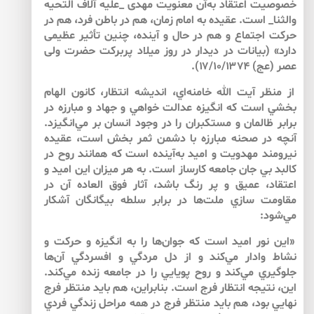
خصوصيت اعتقاد به‌آن معنويت مهدى _عليه آلاف التحيه
والثنا_ است. عقيده به‌ امام زمان، هم در باطن فرد، هم در
حركت اجتماع و هم در حال و آينده، چنين تأثير عظيمى
دارد» (بيانات در ديدار در روز ميلاد پربركت حضرت ولى
عصر (عج) ۱۷/۱۰/۱۳۷۴).
از منظر آيت الله خامنه‌اي، انديشه انتظار، كانون الهام
بخشي است كه انگيزه عدالت خواهي و جهاد و مبارزه در
برابر ظالمان و مستكبران را در وجود انسان بر مي‌انگيزد.
آنچه در صحنه مبارزه با دشمن ثمر بخش است، عقيده
نيرومند مهدويت و اميد به‌آينده است كه همانند روح در
كالبد بي جان جامعه كارساز است. به‌ هر ميزان اين اميد و
اعتقاد، عميق و پر رنگ باشد، آثار فوق العاده آن در
مقاومت سازي ملت‌ها در برابر سلطه بيگانگان آشكار
مي‌شود:
«اين نور اميد است كه جوان‌ها را به‌ انگيزه و حركت و
نشاط وادار مي‌كند و از دل‌ مردگي و افسردگي آن‌ها
جلوگيري مي‌كند و روح پويايي را در جامعه زنده مي‌كند.
اين، نتيجه‌ انتظار فرج است. بنابراين، هم بايد منتظر فرج
نهايي بود، هم بايد منتظر فرج در همه‌ مراحل زندگي فردي