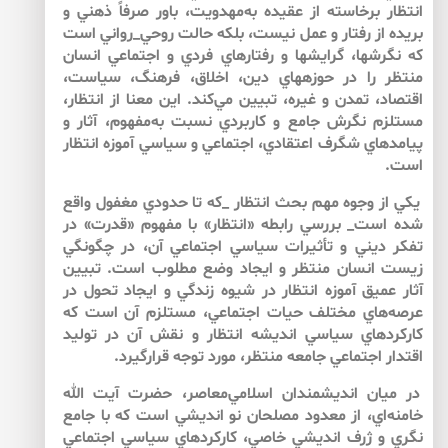
انتظار برخاسته از عقيده به‌مهدويت، باور صرفاً ذهني و
بريده از رفتار و عمل نيست، بلكه حالت روحي_رواني است
كه نگرش‏ها، گرايش‏ها و رفتارهاي فردي و اجتماعي انسان
منتظر را در حوزه‏هاي دين، اخلاق، فرهنگ، سياست،
اقتصاد، تمدن و غيره، تبيين مي‌كند. اين معنا از انتظار،
مستلزم نگرش جامع و كاربردي نسبت به‌مفهوم، آثار و
پيامدهاي شگرف اعتقادي، اجتماعي و سياسي آموزه انتظار
است.
يكي از وجوه مهم بحث انتظار _كه تا حدودي مغفول واقع
شده است_ بررسي رابطه «انتظار» با مفهوم «قدرت» در
تفكر ديني و تأثيرات سياسي اجتماعي آن، در چگونگي
زيست انسان منتظر و ايجاد وضع مطلوب است. تبيين
آثار عميق آموزه انتظار در شيوه‌ زندگي و ايجاد تحول در
عرصه‌هاي مختلف حيات اجتماعي، مستلزم آن است كه
كاركردهاي سياسي انديشه انتظار و نقش آن در توليد
اقتدار اجتماعي جامعه منتظر، مورد توجه قرارگيرد.
در ميان انديشمندان اسلامي‌معاصر، حضرت آيت الله
خامنه‌اي، از معدود مصلحان نو انديشي است كه با جامع
نگري و ژرف انديشي خاصي، كاركردهاي سياسي اجتماعي