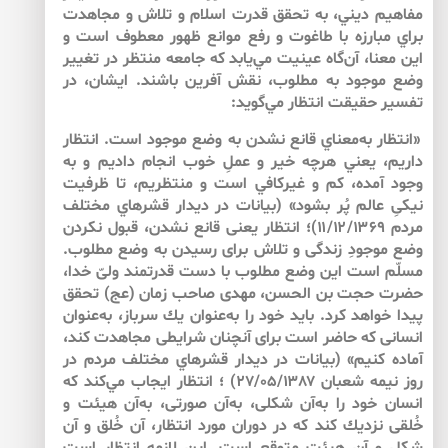
مفاهيم ديني، به ‌تحقق قدرت اسلام و تلاش و مجاهدت
براي مبارزه با طاغوت و رفع موانع ظهور معطوف است و
اين معنا، آن‌گاه عينيت مي‌يابد كه جامعه منتظر در تغيير
وضع موجود به‌ مطلوب، نقش آفرين باشند. ايشان، در
تفسير حقيقت انتظار مي‌گويد:
«انتظار به‌معناي قانع نشدن به ‌وضع موجود است. انتظار
داريم، يعني هرچه خير و عملِ خوب انجام داديم و به‌
وجود آمده، كم و غيركافي است و منتظريم، تا ظرفيت
نيكىِ عالم پُر بشود» (بيانات در ديدار قشرهاي مختلف
مردم ۱۱/۱۲/۱۳۶۹)؛ انتظار يعنى قانع نشدن، قبول نكردن
وضع موجودِ زندگى و تلاش براى رسيدن به ‌وضع مطلوب.
مسلّم است اين وضع مطلوب با دست قدرتمند ولىّ خدا،
حضرت حجت بن الحسن، مهدى صاحب زمان (عج) تحقق
پيدا خواهد كرد. بايد خود را به‌عنوان يك سرباز، به‌عنوان
انسانى كه حاضر است براى آنچنان شرايطى مجاهدت كند،
آماده كنيم» (بيانات در ديدار قشرهاي مختلف مردم در
روز نيمه ‏شعبان ۲۷/۰۵/۱۳۸۷) ؛ انتظار ايجاب مي‌كند كه
انسان خود را به‌آن شكلى، به‌آن صورتى، به‌آن هيئت و
خُلقى نزديك كند كه در دوران مورد انتظار، آن خُلق و آن