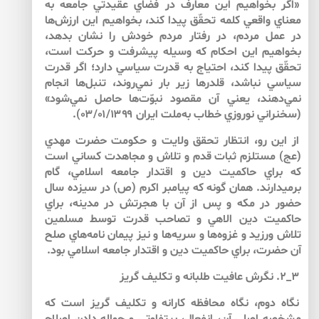
«اگر بخواهيم اين معارف در فضاي عقيدتي جامعه به
‌معناي واقعي كلمه تحقّق پيدا كند، بخواهيم اين ارزش‌ها
در عمل مردم، در رفتار مردم خودش را نشان بدهد،
بخواهيم اين احكام كه وسيله‌ پيشرفت و حركت است،
تحقّق پيدا كند، احتياج به ‌قدرت سياسي دارد؛ اگر قدرت
سياسي نباشد، قلدرها زير بار نمي‌روند، تنبل‌ها انجام
نمي‌دهند، يعني آن مقصود نبوّت‌ها حاصل نمي‌شود»
(سخنراني نوروزي خطاب به‌ملت ايران ۰۳/۰۱/۱۳۹۹).
از اين رو، انتظار تحقق ولايت و حكومت حضرت مهدي
(عج) مستلزم ثبات قدم و تلاش و مجاهدت كساني است
كه براي حاكميت دين و اقتدار جامعه اسلامي، گام
برمي‏دارند. همان گونه كه پيامبر اكرم (ص) در سيزده سال
حضور در مكه و پس از آن با هجرتش در مدينه، براي
حاكميت دين الاهي و تصاحب قدرت توسط مسلمين
تلاش ورزيد و غزوه‌ها و سريه‌ها و نيز پيمان نامه‌هاي صلح
آن حضرت، براي حاكميت دين و اقتدار جامعه اسلامي ‌بود.
۳_۲. نگرش عافيت طلبانه و تكليف گريز
نگاه دوم، نگاه محافظه كارانه و تكليف گريز است كه