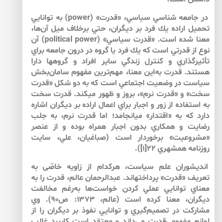
در جامعه شناسي سياسي، «قدرت» (power) به‌ توانايي
تحميل اراده يك فرد بر ديگران، حتي برخلاف ميل آن‌ها،
معنا شده است. «قدرت سياسي» (political power) آن
نوع از قدرتي است كه يك فرد يا گروه در درون جامعه براي
تأثيرگذاري و كنترل زندگي ساير افراد و گروه‏ها دارا
هستند. قدرت به‌اين معنا، مهم‌ترين مفهوم سامان‌بخش
سياست در وضعيت اجتماعي است كه به ‌دو شكل «قدرت
سخت» و «قدرت نرم»، بروز و ظهور مي‏كند. قدرت سخت
به‌ استفاده از زور و اجبار براي اعمال اراده بر ديگران اشاره
دارد كه به‌ «اقتدار» مي‏انجامد؛ اما قدرت نرم، به ‌جلب
رضايت و همكاري بدون اجبار همراه بوده و از عنصر
«مشروعيت» برخوردار است (صباغيان، علي، سايت‏
روزنامه همشهري 22[1]).
انديشوران علم سياست، هركدام از زاويه خاصّى به
‌تعريف «قدرت» پرداخته‏اند. عبدالرحمان عالم، قدرت را به
‌معناي توانايي عملي كردن خواست‌ها به‌رغم مخالفت
ديگران، معنا كرده است (عالم، ۱۳۷۳: ص۹۰). وي
مشاركت در تصميم‌گيري و توانايي نفوذ بر ديگران را از
لوازم مفهومي‌قدرت مي‌داند و معتقد است كاربرد غالب