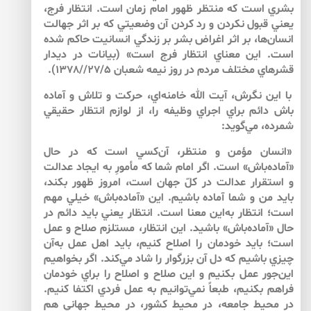
بشري است كه منتظر ظهور امام زمان است. انتظار فرج،
يعني قبول نكردن و رد كردن آن وضعيتي كه بر اثر جهالت
انسان‌ها، بر اثر اغراض بشر بر زندگي انسانيت حاكم شده
است. اين معناي انتظار فرج است» (بيانات در ديدار
قشرهاي مختلف مردم‌ در روز نيمه‌ شعبان 27/5//1378).
با اين نگرش، آيت الله خامنه‌اي، حركت و تلاش و آماده
باش دائم براي اجراي وظيفه را، از لوازم انتظار حقيقي
شمرده، مي‌گويد:
«انسان مؤمن و منتظر، آن‌كسي است كه در حال
«آماده‌باش» است. اگر امام شما كه مأمورِ به ‌ايجاد عدالت
و استقرار عدالت در كلّ جهان است، امروز ظهور بكند،
بايد من و شما آماده باشيم. اين «آماده‌باش» خيلي مهم
است؛ انتظار به‌اين معنا است. انتظار يعني بايد دائم در
حال «آماده‌باش» باشيد. اين انتظار، مستلزم صلاح و عمل
است؛ بايد خودمان را اصلاح كنيم، بايد اهل عمل به‌آن
چيزي باشيم كه دل آن بزرگوار را شاد مي‌كند. اگر بخواهيم
اين‌جور عمل بكنيم و اين صلاح و اصلاح را براي خودمان
فراهم بكنيم، طبعاً نمي‌توانيم به ‌عمل فردي اكتفا كنيم.
در محيط جامعه، در محيط كشور، در محيط جهاني هم