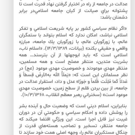
عدالت در جامعه از راه در اختيار گرفتن نهاد قدرت است تا
پشتوانه‏ براي صيانت از كيان جامعه اسلامي‌در برابر
دشمنان باشد:
«اگر نظام سياسي كشور بر پايه‌ شريعت اسلامي ‌و تفكر
اسلامي ‌نباشد، امكان ندارد كه اسلام بتواند با ستمگران
عالم، با زورگويان عالم، با زورگويان يك جامعه، مبارزه‌
واقعي و حقيقي بكند» (بيانات، ۱۴/۳/۱۳۸۹). «اسلام ناب،
اسلامي ‌است كه بايد ابوجهل­ها از آن بترسند… همه‌
بشريت متدين، منتظر مصلح است و همه‌ مسلمين،
منتظر مهدي موعودند و خصوصيت مهدي موعود (عج) در
نظر مسلمانان اين است كه: «يَملَأُ الله به‌الاَرضَ قِسطاً وَ
عَدلاً كَما مُلِئَت ظُلماً و جَورًا» عدل و داد، استقرار عدالت در
جامعه، از بين بردن ظلم از سطح زمين، خصوصيت مهدي
موعود است» (سخنراني رهبر معظم انقلاب، ۱۰/۳/۱۳۶۸).
بنابراين، اسلام ديني است كه وضعيت حال و آينده بشر
را پوشش داده و احكام سياسي و حكومتي آن‌ در دوران
غيبت نيز قابل اجرا است. اين ويژگي اقتضا مي‏كند كه
جامعه منتظر، تسخير و تصاحب هسته‌هاي قدرت از
چنگال مستكبران عالم را، وجهه‏ اصلي همت خود سازند تا