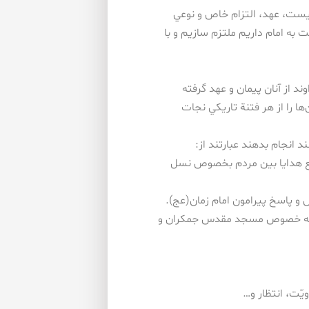
ست، عهد، التزام خاص و نوعي
به امام داريم ملتزم سازيم و با
د از آنان پيمان و عهد گرفته
ا را از هر فتنة تاريكي نجات
د انجام بدهند عبارتند از:
به امامت رسيدن حضرت امام مهدی(عج)و توزيع هدايا بين مردم بخصوص نسل
تي و به خصوص مسجد مقدس جمكران و