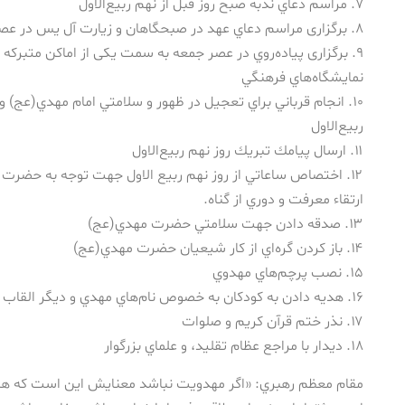
۷. مراسم دعاي ندبه صبح روز قبل از نهم ربيع‌الاول
۸. برگزاری مراسم دعاي عهد در صبحگاهان و زيارت آل يس در عصر روز نهم ربيع الاول
۹. برگزاری پیاده‌روي در عصر جمعه به سمت یكی از اماكن متبركه 
نمايشگاه‌هاي فرهنگي
۱۰. انجام قرباني براي تعجيل در ظهور و سلامتي امام مهدي(عج) و 
ربيع‌الاول
۱۱. ارسال پيامك تبريك روز نهم ربيع‌الاول
۱۲. اختصاص ساعاتي از روز نهم ربيع الاول جهت توجه به حضرت
ارتقاء معرفت و دوري از گناه.
۱۳. صدقه دادن جهت سلامتي حضرت مهدي(عج)
۱۴. باز كردن گره‌اي از كار شيعيان حضرت مهدي(عج)
۱۵. نصب پرچم‌هاي مهدوي
۱۶. هديه دادن به كودكان به خصوص نام‌هاي مهدي و ديگر القاب امام زمان(عج)
۱۷. نذر ختم قرآن كريم و صلوات
۱۸. ديدار با مراجع عظام تقليد، و علماي بزرگوار
مقام معظم رهبري: «اگر مهدويت نباشد معنايش اين است كه همه 