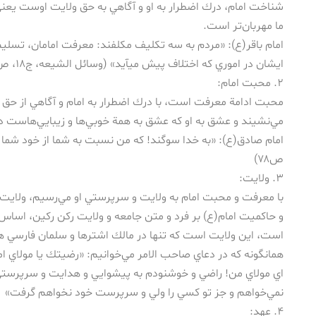
شناخت امام، درك اضطرار به او و آگاهي به حق ولايت اوست يعني عار
ما مهربان‌تر است.
امام باقر(ع): «مردم به سه تكليف مكلفند: معرفت امامان، تسليم د
ايشان در اموري كه اختلاف پيش ميآيد» (وسائل الشيعه، ج۱۸، ص۴۵)
۲. محبت امام:
محبت ادامة معرفت است، با درك اضطرار به امام و آگاهي از حق 
مي‌نشيند و عشق به او كه عشق به همة خوبي‌ها و زيبايي‌هاست د
ص۷۸)
۳. ولايت:
با معرفت و محبت امام به ولايت و سرپرستي او مي‌رسيم، ولايت
و حاكميت امام(ع) بر فرد و متن جامعه و ولايت ركن ركين، اساس 
است، اين ولايت است كه تنها در مالك اشترها و سلمان فارسي ه
همانگونه كه در دعاي صاحب الامر مي‌خوانيم: «رضيتك يا مولاي اماماً 
اي مولاي من! راضي و خوشنودم به پيشوايي و هدايت و سرپرستي و
نمي‌خواهم و جز تو كسي را ولي و سرپرست خود نخواهم گرفت»
۴. عهد: