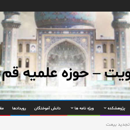
ت – حوزه علمیه قم
پژوهشکده
ویژه نامه ها
دانش آموختگان
رویدادها
مق
 تجدید بیعت