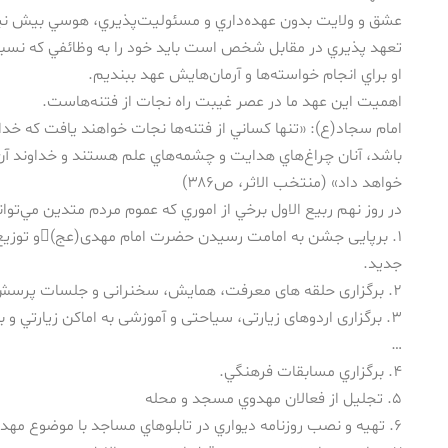
عشق و ولايت بدون عهده‌داري و مسئوليت‌پذيري، هوسي بيش ني
تعهد پذيري در مقابل شخص است بايد خود را به وظائفي كه نسبت 
او براي انجام خواسته‌ها و آرمان‌هايش عهد ببنديم.
اهميت اين عهد ما در عصر غيبت راه نجات از فتنه‌هاست.
امام سجاد(ع): «تنها كساني از فتنه‌ها نجات خواهند يافت كه خداون
باشد، آنان چراغ‌هاي هدايت و چشمه‌هاي علم هستند و خداوند آن‌ه
خواهد داد» (منتخب الاثر، ص۳۸۶)
در روز نهم ربيع الاول برخي از اموري كه عموم مردم متدين مي‌توانن
۱. برپایی جشن 
جديد.
۲. برگزاری حلقه های معرفت، همایش، سخنرانی و جلسات پرسش و پاسخ پيرامون امام زمان(عج).
۳. برگزاری اردوهای زیارتی، سیاحتی و آموزشی به اماكن زيار
…
۴. برگزاري مسابقات فرهنگي.
۵. تجليل از فعالان مهدوي مسجد و محله
۶. تهيه و نصب روزنامه ديواري در تابلوهاي مساجد با موضوع مهدويّت، انتظار و…