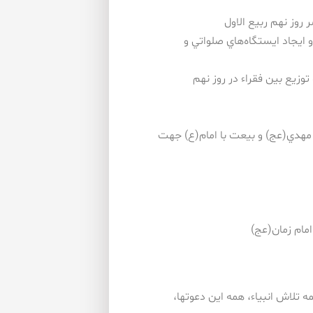
و ايجاد ايستگاه‌هاي صلواتي و
توزيع بين فقراء در روز نهم
 مهدي(عج) و بيعت با امام(ع) جهت
تلاش انبياء، همه اين دعوتها،