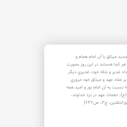
جديد ميثاق با آن امام همام و
هر كجا هستند در اين روز بصورت
تداد غدير و بلكه خود، غديري ديگر
 بر مفاد عهد و ميثاق خود مروري
 نسبت به آن امام نور و اميد همه
: «همانا، عهد در نزد خداوند،
ن، ج۳، ص۶۳۲)