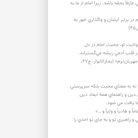
فاً بحقه باشد. زيرا امام از ما به
ر برابر ايشان و واگذاري امور به
ولايت او، محبت امام در دل
ر قلب آدمي ريشه مي‌گستراند.
امام صادق(ع): «به خدا سوگند! كه من نسبت به شما از خود شما مهربان‌ترم» (بحارالانوار، ج۴۷،
 نه به معناي محبت بلكه سرپرستي
دين و راهنماي همة ابعاد دين
ا يافت مي شود.
و هادياً و ولياً و …»
 راهبري تو و به جاي تو احدي را