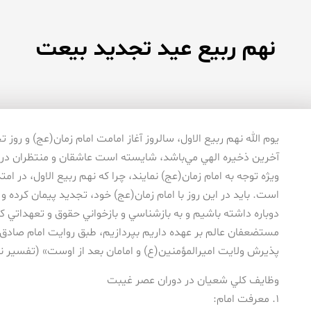
نهم ربیع عید تجدید بیعت
يوم الله نهم ربيع الاول، سالروز آغاز امامت امام زمان(عج) و روز ت
آخرين ذخيره الهي مي‌باشد، شايسته است عاشقان و منتظران در 
ويژه توجه به امام زمان(عج) نمايند، چرا كه نهم ربيع الاول، در ام
است. بايد در اين روز با امام زمان(عج) خود، تجديد پيمان كرده و
دوباره داشته باشيم و به بازشناسي و بازخواني حقوق و تعهداتي كه
مستضعفان عالم بر عهده داريم بپردازيم، طبق روايت امام صادق(ع)
پذيرش ولايت اميرالمؤمنين(ع) و امامان بعد از اوست» (تفسير نورالثقلي
وظايف كلي شعيان در دوران عصر غيبت
۱. معرفت امام: