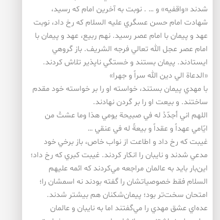
شدند «واقفيه» و … . نوبت به آخرين امام كه رسيد،
شهادت امام حسن عسگري عليه السلام كه رخ داد، نوبت
عهد و پيمان با امام عصر رسيد. نهم ربيع، عهد و پيمان با
امام عصر عجل الله تعالي فرجه الشريف. باز گروهي
ايستادند. پيمان بستند و خستگي ناپذير تلاش كردند.
«الدعاة الي دين الله سراً و جهرا»
با مهدي پيمان بستند، خواسته او را بر خواسته خود مقدم
ساختند. و بيعت او را بر گردن نهادند.
اللهم اني أجدّدُ له في صبيحة يومي هذا وما عشتُ من
ايّامي عهداً و عقداً و بيعةً له في عنقي …
غيبت كه رخ داد و اطاعت از نواب خاص، باز برخي خود
مدعي شدند و نايبان را انكار كردند. غيبت كبري كه رخ داد؛
اين‌بار بايد به عالمان مراجعه مي‌كردند كه ائمه عليهم
السلام فقط خصوصياتشان را گفته بودند نه اسمشان را؛
امتحان سخت‌تر بود؛ پيمان‌شكنان هم بيشتر شدند.
عده‌اي عشق مهدي را مي‌گفتند اما به نايبان و عالمان