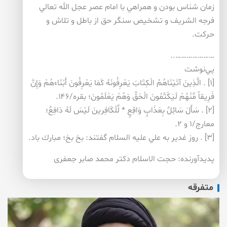
زمان شناس بودن و همراهي با امام عصر عجل الله تعالي
فرجه الشريف و تشخيص سنگر حق از باطل و تلاش و
حركت.
…………………..
پي‌نوشت
[۱] . الَّذِينَ آتَيْنَاهُمُ الْكِتَابَ يَعْرِفُونَهُ كَمَا يَعْرِفُونَ أَبْنَاءهُمْ وَإِنَّ
فَرِيقاً مِّنْهُمْ لَيَكْتُمُونَ الْحَقَّ وَهُمْ يَعْلَمُونَ؛ بقره/۱۴۶.
[۲] . سَأَلَ سَائِلٌ بِعَذَابٍ وَاقِعٍ * لِّلْكَافِرينَ لَيْسَ لَهُ دَافِعٌ؛
معارج/۱ و ۲.
[۳] . روز غدير به علي عليه السلام گفتند: بخ بخ؛ مبارك باد.
پدیدآورنده: حجت الاسلام دكتر محمد صابر جعفری
متفرقه