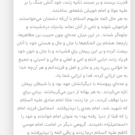
قدرت برسند و بر مسند تكيه زنند، خود آتش جنگ را بر
عليه مولا و امام خويش شلعه‌ور ساختند.
به هر حال ائمه عليهم السلام با آن‌كه دشمنان مي‌خواستند
فراموش شوند و نامي از آنان نماند يك‌يك درخشيدند و
جلوه‌گر شدند. در اين ميان عده‌اي چون حبيب بن مظاهر‌ها،
زاره‌ها، هشام‌ بن الحكم‌ها با جان و مال و هستي خود با آنان
بيعت كرده و بر اين پيمان پاي فشردند و با جان و خون خود
فرياد زدند «بابي انتم و امي و اهلي و مالي و اسرتي و جميع
ما خوّلني ربي» پدر و مادر و اهل و فرزندانم و هر آن‌چه خدا
به من ارزاني كرده، فدا و ارزاني شما باد.
و عده‌اي پيوسته با ديگرانشان عهد بود و با شيطان پيمان
تازه مي‌كردند. به هر بهانه از دين مي‌گريختند. برخي براي
دنيا توقف كردند، در جا زدند؛ مثلا امام صادق عليه السلام
كه شهيد شد، امام بعدي را نپذيرفتند. اسماعيل فرزند امام
را كه قبلا از دنيا رفته بود؛ به عنوان امام خواندند و خود را
«اسماعيليّه» ناميدند. گروهي ديگر در امامت امام موسي
كاظم عليه السلام درجا زدند و باقي ائمه را نپذيرفتند و