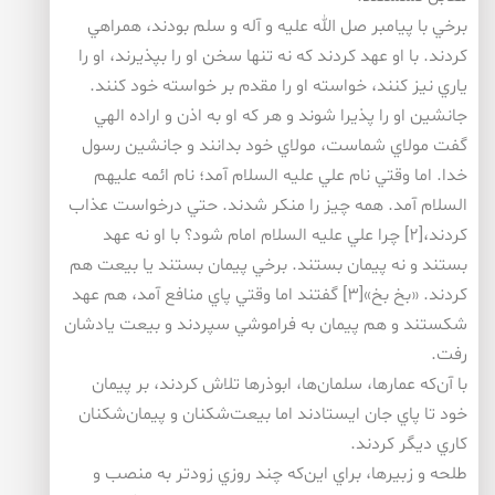
برخي با پيامبر صل الله عليه و آله و سلم بودند، همراهي
كردند. با او عهد كردند كه نه تنها سخن او را بپذيرند، او را
ياري نيز كنند، خواسته او را مقدم بر خواسته خود كنند.
جانشين او را پذيرا شوند و هر كه او به اذن و اراده الهي
گفت مولاي شماست، مولاي خود بدانند و جانشين رسول
خدا. اما وقتي نام علي عليه السلام آمد؛ نام ائمه عليهم
السلام آمد. همه چيز را منكر شدند. حتي درخواست عذاب
كردند،[۲] چرا علي عليه السلام امام شود؟ با او نه عهد
بستند و نه پيمان بستند. برخي پيمان بستند يا بيعت هم
كردند. «بخ بخ»[۳] گفتند اما وقتي پاي منافع آمد، هم عهد
شكستند و هم پيمان به فراموشي سپردند و بيعت يادشان
رفت.
با آن‌كه عمارها، سلمان‌ها، ابوذرها تلاش كردند، بر پيمان
خود تا پاي جان ايستادند اما بيعت‌شكنان و پيمان‌شكنان
كاري ديگر كردند.
طلحه و زبير‌ها، براي اين‌كه چند روزي زودتر به منصب و