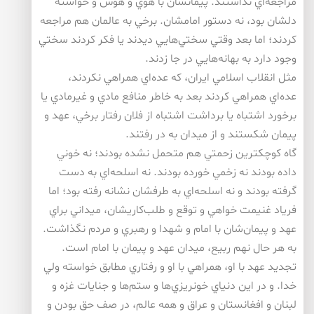
مراجعه‌اي نداشتند. پيمانشان با هوي و هوس و خواسته
دلشان بود، نه دستور امامشان. برخي به عالمان هم مراجعه
كردند؛ اما بعد وقتي سختي‌هايي ديدند يا فكر كردند سختي
وجود دارد به بهانه‌هايي در جا زدند.
مثل انقلاب اسلامي ايران، كه عده‌اي همراهي نكردند،
عده‌اي همراهي كردند بعد به خاطر منافع مادي و غير‌مادي يا
برخورد اشتباه يا برداشت اشتباه از فلان رفتار برخي، عهد و
پيمان شكستند و از ميدان به در رفتند.
گاه كوچكترين زحمتي هم متحمل نشده بودند؛ نه خوني
داده بودند نه زخمي خورده بودند. نه اسلحه‌اي به دست
گرفته بودند و نه اسلحه‌اي به طرفشان نشانه رفته بود؛ اما
فرياد غنيمت خواهي و توقع و طلب‌كاريشان، ميداني براي
عهد و پيمان‌شان با امام و شهدا و رهبري و مردم نگذاشت.
به هر حال نهم ربيع، ميدان عهد و پيمان با امام است.
تجديد عهد با او، همراهي با او و رفتاري مطابق خواسته ولي
خدا. و در اين دنياي خونريزي‌ها و ستم‌ها و جنايات غزه و
لبنان و افغانستان و عراق و همه عالم، در صف حق بودن و