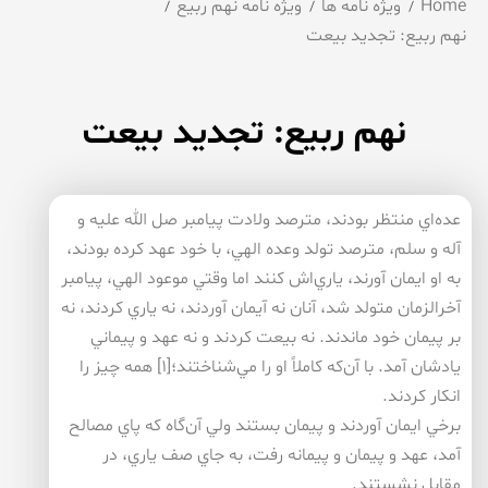
Home
ویژه نامه ها
ویژه نامه نهم ربیع
نهم ربيع: تجدید بیعت
نهم ربيع: تجدید بیعت
عده‌اي منتظر بودند، مترصد ولادت پيامبر صل الله عليه و
آله و سلم، مترصد تولد وعده الهي، با خود عهد كرده بودند،
به او ايمان آورند، ياري‌اش كنند اما وقتي موعود الهي، پيامبر
آخرالزمان متولد شد، آنان نه آيمان آوردند، نه ياري كردند، نه
بر پيمان خود ماندند. نه بيعت كردند و نه عهد و پيماني
يادشان آمد. با آن‌كه كاملاً او را مي‌شناختند؛[۱] همه چيز را
انكار كردند.
برخي ايمان آوردند و پيمان بستند ولي آن‌گاه كه پاي مصالح
آمد، عهد و پيمان و پيمانه رفت، به جاي صف ياري، در
مقابل نشستند.