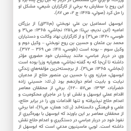
وزرات، او براي حل مشكلش در دربار به ابن روح پناه برد و
ابن روح با سفارش به برخي از كارگزاران شيعي، مشكل او
را حل كرد (صولي، ۱۴۲۵: ج ۲، ص ۸۷).
ابوسهل اسماعيل بن علي نوبختي (م۳۱۱ق) از بزرگان
اماميه (ابن نديم، بي‌تا: ص۲۵۱؛ نجاشي، ۱۳۶۵: ص۳۱ و
طوسي، ۱۴۲۰: ص۳۱) و از كارگزاران نهاد وكالت و دستياران
محمد بن عثمان و حسين بن روح نوبختي – وكيل دوم و
وكيل سوم – بوده است (طوسي، ۱۴۱۱: ص ۳۶۹ – ۳۷۲).
وي در دربار عباسي، مانند پيشنيان خود حضوري مؤثر
داشته تا آن‌جا كه به گفته نجاشي، هم‌پايه وزرا بوده است
(نجاشي، ۱۳۶۵: ص۳۱). از برجسته‌ترين مؤلفه‌هاي زندگي
ابوسهل، مبارزه وي با حسين بن منصور حلاج از مدعيان
نيابت و بابيت امام دوازدهم بود (ر.ك: حسيني زاده
خضرآباد، ۱۳۹۳: ص۵۷ –۶۲). برخي از محققان معاصر
اقدام عملي ابوسهل و نقش او را در ماجراي محكوميت و
اعدام حلاج نپذيرفته و تنها اقدامات وي را در برابر حلاج،
علمي ‌و فرهنگي دانسته‌اند (ر.ك: همان، ص۶۱)، اما برخي
از محققان معاصر بر اين باورند كه ابوسهل با بهره‌گيري از
نفوذ خود در دربار عباسي در دستگيري و اعدام حلاج نقش
داشته است. لويي ماسينيون مدعي است كه ابوسهل از