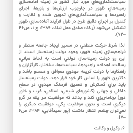
سياست‌گذاري‌هاي مورد نياز كشور در زمينه آماده‌سازي
زمينه‌هاي ظهور در چارچوب ارزش‌ها و باورها، اجراي
راهبردها و سياست‌گذاري‌هاي تدوين شده و نظارت و
كنترل بر اجراي دقيق طرح در طول فرآيند آماده‌سازي ظهور
تشكيل مي‌شود (ر.ك: صادق عمل نيك، ۱۳۸۶: ج ۱، ص۴۶
–۷۲).
لذا شرط حركت منطقي در مسير ايجاد جامعه منتظر و
فراهم‌سازي زمينه ظهور، وجود دولت زمينه‌ساز است. از
اين رو دولت زمينه‌ساز، دولتي است به لحاظ مباني،
رسالت، اهداف، راهبردها، سياست‌ها، ساختار، كارگزاران و
راهكارها با دولت كريمه مهدوي هم‌افق و همسو باشد و
دكترين ظهور را اساس كار خود قرار دهد. دولت زمينه‌ساز
بايد براي گسترش و تعميق فرهنگ مهدوي در سطح
داخلي و جهاني (كشورهاي شيعي، اسلامي، غرب و خاور
دور) برنامه‌ريزي كند و بداند كه موفقيت هر يك در گرو
ديگري است و بدون موفقيت يكي، موفقيت ديگري را
نمي‌توان چشم انتظار داشت (پور سيدآقايي، ۱۳۸۴: ص۶
–۷).
۶. وكيل و وكالت