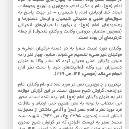
امام (عج)، نام و مكان امام، جمع‌آوري و توزيع وجوهات،
ايجاد خط ارتباطي امام با شيعيان – در جهت پاسخ به
سوال‌هاي فقهي و عقيدتي شيعيان و ارسال دستورها و
رهنمودهاي امام (عج)- و برخورد با جريان‌هاي انحرافي
(همچون مدعيان دروغين وكالت و وكلاي منحرف) از جمله
كاركردهاي آن بوده است.
وكيلان دوره غيبت صغرا به دو دسته «وكيلان اصلي» و
«وكيلان غيراصلي» تقسيم مي‌شوند. منابع، چهار نفر را به
عنوان وكيلان اصلي معرفي كرده كه ساير وكلا به عنوان
دستياران اين وكلا، فعاليت‌هاي خود را تحت نظر آنان
انجام مي‌داند (طوسي، ۱۴۱۱: ص ۳۶۹).
بهترين و جامع‌‌ترين نص در مورد تعداد و نام وكيلان امام
دوازدهم، گزارش شيخ صدوق است. در اين گزارش دوازده
نفر به عنوان وكيلان امام (عج) نام برده شده است. محور
اين انتخاب با توجه به متن همين خبر، ارتباط و ملاقات
فرد مورد نظر با امام عصر (عج) و آگاهي داشتن از معجزات
ايشان است (صدوق، ۱۳۹۵: ج۲، ص ۴۴۲). شهيد سيد
محمد صدر به ليست افرادي كه در گزارش شيخ صدوق
آمده است، هفت نام ديگر اضافه مي‌‌كند (صدر، ۱۴۱۲: ج ۱،