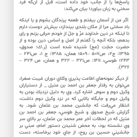
پاسخ‌‌ها را از جانب خود داده است، قبل از آن‌كه فرد
سخني به زبان بياورد؛ بيان مي‌كند:
اگر من از آسمان بيفتم و طعمه پرندگان بشوم و يا اين‏كه
باد سختى مرا از مكان بلندى بيندازد، بيش‌تر دوست دارم
تا اين‏كه در دين خداوند عزّ و جلّ از خودم حرفى بزنم و راى
بدهم، بلكه آنچه را گفتم از اصل و اساس دين بوده و از
حضرت حجّت (عج) شنيده شده است (ر.ك: صدوق،
۱۳۹۵: ج۲، ص۵۰۷ –۵۰۹؛ همان، ۱۳۸۵: ج ۱، ص۲۴۱ –
۲۴۳؛ طوسي، ۱۴۱۱: ص۳۲۱ – ۳۲۲ و همان، ص ۳۲۴ –
۳۲۶).
از ديگر نمونه‌هاي اطاعت پذيري وكلاي دوران غيبت صغرا،
مي‌توان به رفتار جعفر بن احمد بن متيل _ از دستياران
وكيل دوم و سوم_ اشاره كرد. وي به دليل نزديك بودن به
وكيل دوم و جايگاه بالايي كه در نزد وكيل دوم داشت،
انتظار مي‌رفت كه جانشين محمد بن عثمان شود. به
گزارش شيخ صدوق و شيخ طوسي، جعفر بن احمد بن
متيل كه در لحظات آخر عمر محمد بن عثمان، بر بالاي سر
وي نشسته بود، به محض شنيدن دستور امام، مبني بر
جانشيني حسين بن روح، از جاي خود برخاسته، دست