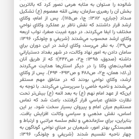
شالوده را مى‏توان به مثابه هرمى تصور كرد كه بالاترين
بخش آن را رهبرى سازمان، يعنى ائمّه معصوم (ع) تشكيل
مى‏داد (جباري، ۱۳۸۲: ج۱، ص۱۷۵). پس از امام، وكلاي
ارشد قرار داشتند كه نقش ناظر بر عملكرد وكلاي نواحي
مختلف را ايفا مي‌كردند. در دوره غيبت صغرا، نواب اربعه
وكلاي ارشد محسوب مي‌‌شدند (شريفي و چلونگر، ۱۳۹۶:
ص۳۹). به نظر مي‌رسد، وكلاي ارشد در اين دوران براي
سامان دادن به امور نهاد وكالت، در شهر بغداد دستياراني
داشته (صدوق، ۱۳۹۵: ج۲، ص۴۴۲)؛ كه از طريق آنان
فعاليت‌هاي وكلا را در ديگر استان‌ها هدايت مي‌كردند
(ر.ك: همان، ج۲، ص۴۸۸ و ص۴۹۳- ۴۹۴). پس از وكلاي
ارشد، وكلاي نواحي بودند كه در مناطق مهم مستقر
مي‌شدند و ناحيه خاصي را سرپرستي مي‌كردند. با توجه به
اين‌كه از عهد امام نهم (ع) به بعد ائمه (ع) بيش‌تر تحت
نظارت خلفاي عباسي قرار گرفتند، باعث شد كه تماس
مستقيم ميان امام و پيروان بسيار سخت شود. بر اين
اساس، نقش مذهبي و سياسي وكالت افزايش يافت.
بنابراين، براي سازماندهي و نظم سلسه مراتبي و ارتباط و
همبستگي بهتر امور، شيعيان بر مبناي نواحي گوناگون به
چهار ناحيه تقسيم شدند (شريفي و چلونگر، ۱۳۹۶: