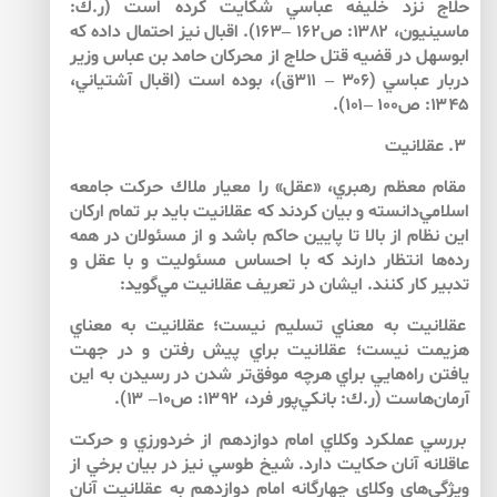
حلاج نزد خليفه عباسي شكايت كرده است (ر.ك:
ماسينيون، ۱۳۸۲: ص۱۶۲ –۱۶۳). اقبال نيز احتمال داده كه
ابوسهل در قضيه قتل حلاج از محركان حامد بن عباس‌ وزير
دربار عباسي (۳۰۶ – ۳۱۱ق)، بوده است (اقبال آشتياني،
۱۳۴۵: ص۱۰۰ –۱۰۱).
۳. عقلانيت
مقام معظم رهبري، «عقل» را معيار ملاك حركت جامعه
اسلامي‌دانسته و بيان كردند كه عقلانيت بايد بر تمام اركان
اين نظام از بالا تا پايين حاكم باشد و از مسئولان در همه
رده‌ها انتظار دارند كه با احساس مسئوليت و با عقل و
تدبير كار كنند. ايشان در تعريف عقلانيت مي‌گويد:
عقلانيت به معناي تسليم نيست؛ عقلانيت به معناي
هزيمت نيست؛ عقلانيت براي پيش رفتن و در جهت
يافتن راه‌هايي براي هرچه موفق‌تر شدن در رسيدن به اين
آرمان‌هاست (ر.ك: بانكي‌پور فرد، ۱۳۹۲: ص۱۰– ۱۳).
بررسي عملكرد وكلاي امام دوازدهم‌ از خردورزي و حركت
عاقلانه آنان حكايت دارد. شيخ طوسي نيز در بيان برخي از
ويژگي‌هاي وكلاي چهارگانه امام دوازدهم به عقلانيت آنان