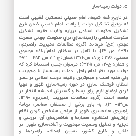
۵. دولت زمينه‌ساز
در تاريخ فقه شيعه، امام خميني نخستين فقيهي است
كه توفيق تشكيل دولت را يافت. امام خميني ضمن طرح
تشكيل حكومت اسلامي ‌برپايه ولايت فقيه، تشكيل
حكومت اسلامي ‌را زمينه‌سازي براي حكومت جهاني حضرت
مهدي (عج) مي‌داند (گروه مطالعات مديريت راهبردي،
۱۳۹۰: ص ۱۴). با تامل در سخنان امام)ر.ك: موسوي
خميني، ۱۳۸۹: ج ۸، ص۳۷۴؛ همان: ج ۱۲، ص ۴۸۲ – ۴۸۳
و همان: ج۲۰، ص ۳۴۵)؛ مي‌‌توان چنين استنباط كرد كه
دولت مورد نظر امام راحل، دولت زمينه‌ساز با محوريت
ولي فقيه است و مهم‌‎ترين وظيفه دولت اسلامي‌ در عصر
انتظار، فرهنگ سازي در حوزه زمينه‌سازي ظهور و مهيا
كردن اوضاع لازم براي بسط و گسترش انديشه انتظار در
جامعه است (گروه مطالعات مديريت راهبردي، ۱۳۹۰:
ص۱۳– ۱۴). به باور برخي از محققان معاصر، برنامۀ
راهبردي آماده‌سازي ظهور از مراحل مشخص كردن نظام
ارزش‌هاي اعتقادي، معيارها و شاخص‌هاي آن، بررسي و
تجزيه و تحليل وضعيت مهدويت و آماده‌سازي ظهور، در
داخل و خارج كشور، تعيين اهداف، راهبردها و