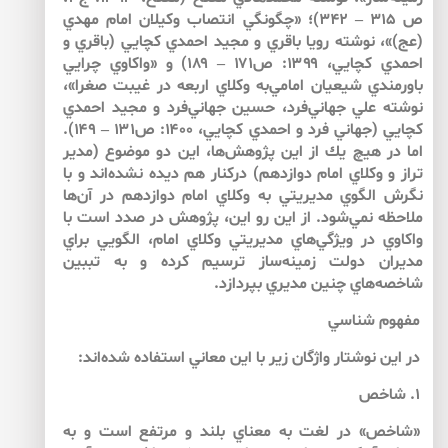
ص ۳۱۵ – ۳۴۲)؛ «چگونگي انتصاب وكيلان امام مهدي
(عج)»، نوشته رويا باقري و مجيد احمدي كچايي (باقري و
احمدي كچايي، ۱۳۹۹: ص۱۷۱ – ۱۸۹) و «واكاوي چرايي
باورمندي شيعيان امامي‌به وكلاي اربعه در غيبت صغرا»،
نوشته علي جهاني‌فرد، حسين جهاني‌فرد و مجيد احمدي
كچايي (جهاني فرد و احمدي كچايي، ۱۴۰۰: ص۱۳۱ – ۱۴۹).
اما در هيچ يك از اين پژوهش‌ها، اين دو موضوع (مدير
تراز و وكلاي امام دوازدهم) دركنار هم ديده نشده‌اند و با
نگرش الگوي مديريتي به وكلاي امام دوازدهم در آن‌ها
ملاحظه نمي‌شود. از اين رو اين، پژوهش در صدد است با
واكاوي در ويژگي‌هاي مديريتي وكلاي امام، الگويي براي
مديران دولت زمينه‌ساز ترسيم كرده و به تببين
شاخصه‌هاي چنين مديري بپردازد.
مفهوم شناسي
در اين نوشتار واژگان زير با اين معاني استفاده شده‌اند:
۱. شاخص
«شاخص» در لغت به معناي بلند و مرتفع است و به