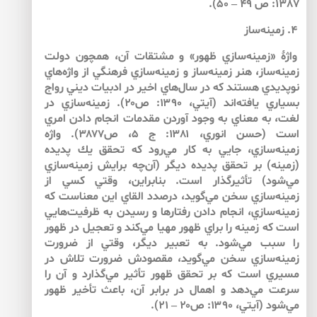
1387: ص 49 – 50).
۴. زمينه‌ساز
واژۀ «زمينه‌سازي ظهور» و مشتقات آن، همچون دولت
زمينه‌ساز، هنر زمينه‌ساز و زمينه‌سازي فرهنگي از واژه‌هاي
نوپديدي هستند كه در سال‌هاي اخير در ادبيات ديني رواج
بسياري يافته‌اند (آيتي، ۱۳۹۰: ص۲۰). زمينه‌سازي در
لغت، به معناي به وجود آوردن مقدمات انجام دادن امري
است (حسن انوري، ۱۳۸۱: ج ۵، ص۳۸۷۷). واژه
زمينه‌سازي، جايي به كار مي‌رود كه تحقق يك پديده
(زمينه) بر تحقق پديده ديگر (آن‌‌چه برايش زمينه‌سازي
مي‌شود) تأثيرگذار است. بنابراين، وقتي كسي از
زمينه‌سازي سخن مي‌گويد، درصدد القاي اين معناست كه
زمينه‌سازي، انجام دادن رفتارها و رسيدن به ظرفيت‌هايي
است كه زمينه را براي ظهور مهيا مي‌كند و تعجيل در ظهور
را سبب مي‌شود. به تعبير ديگر، وقتي از ضرورت
زمينه‌سازي سخن مي‌گويد، مقصودش ضرورت تلاش در
مسيري است كه بر تحقق ظهور تأثير مي‌گذارد و آن را
سرعت مي‌دهد و اهمال در برابر آن، باعث تأخير ظهور
مي‌شود (آيتي، ۱۳۹۰: ص۲۰ – ۲۱).