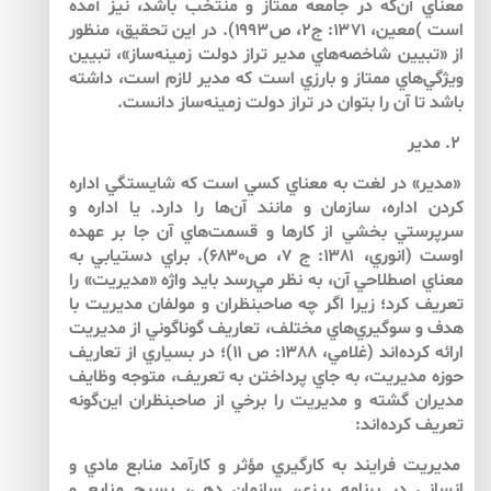
معناي آن‌كه در جامعه ممتاز و منتخب باشد، نيز آمده
است )معين، ۱۳۷۱: ج۲، ص۱۹۹۳). در اين تحقيق، منظور
از «تبيين شاخصه‌هاي مدير تراز دولت زمينه‌ساز»، تبيين
ويژگي‌هاي ممتاز و بارزي است كه مدير لازم است، داشته
باشد تا آن را بتوان در تراز دولت زمينه‌ساز دانست.
۲. مدير
«مدير» در لغت به معناي كسي است كه شايستگي اداره
كردن اداره، سازمان و مانند آن‌ها را دارد. يا اداره و
سرپرستي بخشي از كارها و قسمت‌هاي آن جا بر عهده
اوست (انوري، ۱۳۸۱: ج ۷، ص۶۸۳۰). براي دستيابي به
معناي اصطلاحي آن، به نظر مي‌رسد بايد واژه «مديريت» را
تعريف كرد؛ زيرا اگر چه صاحب­نظران و مولفان مديريت با
هدف و سوگيري‌هاي مختلف، تعاريف گوناگوني از مديريت
ارائه كرده‌اند (غلامي، ۱۳۸۸: ص ۱۱)؛ در بسياري از تعاريف
حوزه مديريت، به جاي پرداختن به تعريف، متوجه وظايف
مديران گشته و مديريت را برخي از صاحب­نظران اين‌گونه
تعريف كرده‌اند:
مديريت فرايند به كارگيري مؤثر و كارآمد منابع مادي و
انساني در برنامه ريزي، سازمان دهي، بسيج منابع و