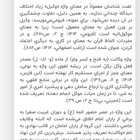
لغت شناسان معمولاً در معناي واژه «وكيل» زياد اختلاف
ديدگاه چنداني ندارند. به همين دليل، تفاوت چشمگيري
در آن ديده نمي‌شود. براي نمونه، فيومي‌مي‌نويسد: وكيل
بر وزن فعيل به معناي مفعول است؛ زيرا به معناي
موكول‌اليه است (فيومي، ۱۴۱۴: ج ۲، ص۶۷۰). و در
مفردات الفاظ قرآن به معناي در كاري به ديگري اعتماد
كردن، عنوان شده است (راغب اصفهاني، ۱۴۱۲: ص۸۸۲).
واژه وكالت (به فتح و كسر واو) از ماده (و- ك- ل) مصدر
فعل وَكَلَ يَكِلُ است. در ريشه لغوى اين واژه به نوعى،
معناى عجز از اجراي مستقيم كار نهفته است (ابن فارس،
۱۴۰۴: ج ۶، ص۱۳۶). اين واژه در برخي منابع فقهي به
«واگذاري كاري يا ارجاع سامان دهي و پيشبرد امري از امور
به غير، تا در زمان حيات موكل انجام دهد»؛ تعريف شده
است (خميني، بي‌تا: ج ۲، ص ۳۹).
اين واژه در عصر حضور ائمه (ع) و دوران غيبت صغرا به
برخي از ياران امام اطلاق مي‌شده است كه البته وظايف
خاصي داشتند. اين گروه از ياران امامان در قالب نهادي به
نام «وكالت» تعريف پذير هستند. بيش‌ترين كار اين نهاد
در غيبت صغرا بوده است، كه پنهان كاري نسبت به خود