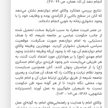
انجام دهد (ر.ك: همان، ص ۶۶ –۶۷).
نتايج بررسي عملكرد وكلاي امام دوازدهم نشان مي‌دهد
كه آنان در سطح بالايي از كارآمدي بوده و وظايف خود را با
وجود دشواري زمانه به خوبي انجام داده‌اند.
در عصر غيبت صغرا، به سبب شرايط سخت تحميل شده
از جانب حكومت عباسى بر جامعه شيعه، كه با هدف
دستيابى به امام دوازدهم صورت مى‏گرفت، موقعيت
سياسى شيعيان دشوارتر گرديد. مهم‌ترين وظيفه وكلاي
امام دوازدهم آن بود كه با وجود آن‌كه وظيفه داشتند وجود
امام مهدي (عج) را بر هواداران مورد اعتماد ثابت كنند، به
هر طريقى مي‌بايست خبر وجود فرزندي براي امام عسكرى
(ع) را از عباسيان پنهان كنند. آنان همچنين مى‏بايست
وجود نظام نيابت و وكالت را، كه هدف آن هدايت و رهبرى
جامعه شيعه از طريق برقرارى ارتباط ميان آن و امام غايب
بود، مخفى نگاه دارند؛ تا از هر گونه سوء ظن حكومت
نسبت به شيعيان جلوگيرى به عمل آورند (حسين‏زاده
شانه‏چى، ۱۳۸۶: ص۱۰۲ – ۱۰۳).
وكلاي امام با هدايت و راهنمايي‌هاي امام، به گونه‌اي عمل