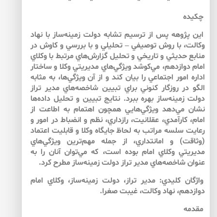
چكيده
اين پژوهه پس از ترسيم تشابه دولت زمينه‌ساز با نهاد
وكالت، با روش توصيفي – تحليلي و با بررسي و كاوش در
منابع حديثي و تاريخي و تحليل گزارش‌هاي مرتبط با وكلاي
امام دوازدهم، مي‌كوشد ويژگي‌هاي مديريتي وكلا و ساختار
اداره امور اجتماعي را بيان كند و از آن ويژگي‌ها، به مثابه
الگو در روزگار كنوني براي تبيين شاخصه‌هاي مدير تراز
دولت زمينه‌ساز بهره ببرد. نتايج تبيين و تحليل داده‌ها
نشان مي‌دهد ويژگي‌هايي همچون اهتمام به اطاعت از
امام، كارآمدي، عقلانيت، رازداري، نظم و انضباط در امور و
رعايت سلسه مراتب به لحاظ جايگاه وكلا و قابليت اعتماد
(وثاقت) و امانتداري، از جمله مهم‌ترين ويژگي‌هاي
مديريتي وكلاي امام بوده است، كه مي‌توان آنان را به
عنوان شاخصه‌هاي مدير تراز دولت زمينه‌ساز مطرح كرد.
واژگان كليدي: مدير تراز، دولت زمينه‌ساز، وكلاي امام
دوازدهم، نهاد وكالت، غيبت صغرا.
مقدمه