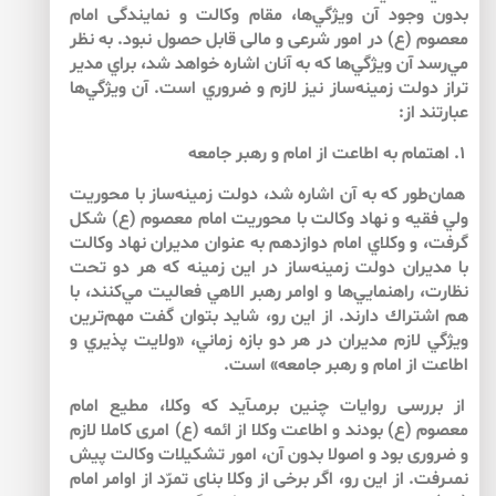
بدون وجود آن ويژگي‌ها، مقام وكالت و نمايندگى امام
معصوم (ع) در امور شرعى و مالى قابل حصول نبود. به نظر
مي‌رسد آن ويژگي‌ها كه به آنان اشاره خواهد شد، براي مدير
تراز دولت زمينه‌ساز نيز لازم و ضروري است. آن ويژگي‌ها
عبارتند از:
۱. اهتمام به اطاعت از امام و رهبر جامعه
همان‌طور كه به آن اشاره شد، دولت زمينه‌ساز با محوريت
ولي فقيه و نهاد وكالت با محوريت امام معصوم (ع) شكل
گرفت، و وكلاي امام دوازدهم به عنوان مديران نهاد وكالت
با مديران دولت زمينه‌ساز در اين زمينه كه هر دو تحت
نظارت، راهنمايي‌ها و اوامر رهبر الاهي فعاليت مي‌كنند، با
هم اشتراك دارند. از اين رو، شايد بتوان گفت مهم‌ترين
ويژگي لازم مديران در هر دو بازه زماني، «ولايت پذيري و
اطاعت از امام و رهبر جامعه» است.
از بررسى روايات چنين برمى‏آيد كه وكلا، مطيع امام
معصوم (ع) بودند و اطاعت وكلا از ائمه (ع) امرى كاملا لازم
و ضرورى بود و اصولا بدون آن، امور تشكيلات وكالت پيش
نمى‏رفت. از اين رو، اگر برخى از وكلا بناى تمرّد از اوامر امام