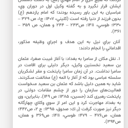
كردند، كه هيچ اثري از امام مهدي (عج) به دست دشمنان
ايشان قرار نگيرد و به گفته وكيل اول در دوران وي،
عباسيان به اين باور رسيده بودند؛ كه امام يازدهم (ع)
بدون فرزند از دنيا رفته است (كليني، ۱۴۰۷: ج۱، ص ۳۲۹ –
۳۳۰؛ طوسي، ۱۴۱۱: ص۲۴۳ – ۲۴۴ و همان، ص ۳۵۹ –
۳۶۱).
آنان براي نيل به اين هدف و اجراي وظيفه مذكور،
اقداماتي را انجام دادند:
۱. نقل مكان از سامرا به بغداد: با آغاز غيبت صغرا، عثمان
بن سعيد نخستين وكيل، ديگر دليلى براى اقامت در
سامرا نداشت. در آن زمان سامرا پايتخت و مقر لشكريان
سلسله عباسى بود كه از آغاز با ائمه (ع) مخالفت مى‏كردند.
شايد به همين دليل باشد كه عثمان بن سعيد مى‏خواست
فعاليت‌هاى سازمان را دور از چشم مقامات دولتى در
پايتخت رهبرى كند (حسين، ۱۳۸۵: ص ۱۴۹). بنابراين، وى
به بغداد مهاجرت كرد و اين امر از سوي وكلاي چهارگانه
ديگر نيز صورت گرفت (ر.ك: صدوق، ۱۳۹۵: ج ۲، ص۴۴۲؛
همان، ص۴۷۶ – ۴۷۹؛ طوسي، ۱۴۱۱: ص۳۶۹ و همان،
ص۳۹۴).