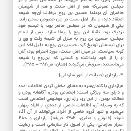
پيامبر (ص) كه به نظر مي‌رسد در خانه ابن يسار و در
مجلس عمومي‌كه هم از اهل سنت و هم از شيعيان
حاضران آن بودند؛ حسين بن روح برخلاف آن‌چه شيعه
اعتقاد دارد، از نظر اهل سنت در اين خصوص سخن راند.
يكي از شيعيان كه در مجلس حاضر بود، با تبسم خود
نزديك بود، تقيۀ ابن روح را برملا سازد. پس از اتمام
مجلس، حسين بن روح به منزل آن شيعه رفت و وي را
براي تبسمش توبيخ كرد. حسين بن روح به دليل اخذ اين
گونه سياست، در ميان اهل سنت، مورد احترام بود، آنان
او را از خود پنداشته و كساني كه ابن‌روح را شيعه
مي‌دانستند، سرزنش مي‌كردند (همان، ص۳۸۴ – ۳۸۵).
۴. رازداري (صيانت از امور سازماني)
«رازداري يا كتمان‌سِر» به معناي مخفي كردن اطلاعات آمده
و داراي سه ويژگي است: اجتماعي بودن، آگاهانه بودن و
فعالانه بودن. از اين رو، رازداري، موضوعي اجتماعي است
كه به وسيله آن، اطلاعات خاصي از عده‌اي از افراد پنهان
مي‌شود و تنها گروه خاصي از افراد مي‌توانند از آن آگاه
شوند (قانوني و صفري، ۱۴۰۲: ص۱۰۱). رازداري و حفظ
اسرار سازماني، يكي از اصول كار سازماني است و رعايت