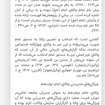
ص۶۲۳ – ۶۲۸). به نظر مي‌‌رسد شهيد صدر نيز در صدد
بيان نام تمام وكلاي امام (عج) نبوده و به برخي از آنان
اشاره كرده است. در برخي از پژوهش‌ها‌‌ فهرست ارائه شده
از وكيلان امام (عج) از اين تعداد بسيار بيش‌تر است؛ و از
۴۵ نفر نام برده شده است (جباري، ۱۳۸۲: ج ۲، ص۴۳۰ –
۴۳۱).
گفتني است كه انتخاب و تعيين وكلا به دستور امام
صورت مي‌پذيرفته و اين امر به وكلاي چهارگانه اختصاص
نداشته، بلكه گزارش‌هاي تاريخي حاكي از آن است كه
وكلاي غير اصلي نيز به دستور امام انتخاب مي‌شدند كه از
آن نمونه مي‌توان از حسن بن قاسم بن علاء آذربايجاني
(وكيل‌آذربايجان) (طوسي، ۱۴۱۱: ص ۳۱۴) و محمد بن
ابراهيم بن مهزيار اهوازي (وكيل‌اهواز) (كليني، ۱۴۰۷: ج ۱،
ص۵۱۸) نام برد.
ويژگي‌هاي مديريتي وكلاي امام دوازدهم
وكلاي امام دوازدهم به عنوان مديران جامعه امامي‌در
دوران غيبت صغرا داراي ويژگي‌هاي مديريتي بوده كه آن
ويژگي‌ها براي وكلا و كارگزاران سازمان وكالت لازم بوده و