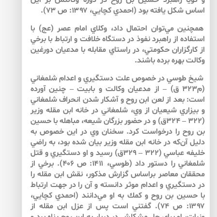
و گويا راهبرد حسين‌ بن روح در دوره وكالتش بر اين
اساس شكل يافته بود (احمدي كچايي، ۱۳۹۷: ص ۷۳).
همچنين مي‌توان احتمال داد، وكلاي امام عصر (عج) با
استفاده از راهبرد نفوذ در دستگاه خلافت و ارتباط با برخي
از كارگزاران حكومتي، در راستاي مقابله با مدعيان دورغين
وكالت بهره برده باشند.
شيخ طوسي در خصوص علت دستگيري و اعدام شلمغاني
(م۳۲۳ ق) – از مدعيان وكالت و بابيت – چنين آورده
است: بعد از لعن ابن روح و آشكار شدن انحراف شلمغاني
و بيزاري شيعيان از وي، شلمغاني در خانه ابن مقله وزير
(۳۲۲ – ۳۲۴ق) و در حضور بزرگان شيعه، مباهله با حسين
بن روح را درخواست كرد. سخنان وي در اين خصوص به
دليل آن‌كه در خانه ابن مقله وزير بيان شده بود، به راضي
خليفه عباسي (۳۲۲ – ۳۲۹ق) رسيد و او دستگيري و قتل
شلمغاني را دستور داد (طوسي، ۱۴۱۱: ص ۴۰۶). برخي از
محققان معاصر براساس گزارش مذكور، نقش ابن مقله را
در دستگيري و اعدام موثر دانسته و آن را در جهت ارتباط
با حسين بن روح و كمك به او مي‌دانند (احمدي كچايي،
۱۳۹۷: ص ۷۴). گفتني است پس از عزل ابن مقله از