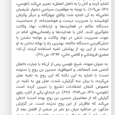
اشاره كرده و آنان را به «اهل العقل» تعبير مي‌كند (طوسي،
۱۴۱۱: ص۱۰۹). با توجه به موقعيت سياسي دشوار شيعيان
امامي‌كه به آن اشاره شد؛ وكلاي چهارگانه و ديگر وكيلان
‌كوشيدند با مديريت درست و هوشمندانه، از حساسيت
دستگاه حاكم در فعاليت‌ها و ارتباطات نهاد وكالت
جلوگيري كنند. آنان با هدايت‌ها و راهنمايي‌هاي امام در
جهت مديريت تنش در نهاد وكالت و مواجه نشدن با
تنش‌آفريني دستگاه حاكمه، بهترين راه را بهانه ندادن به او
ديدند. از اين رو، از پوشش تقيه استفاده كردند (ر.ك:
صفري فروشاني و قاضي خاني، ۱۳۹۴: ص ۳۸).
به عنوان نمونه، شيخ طوسي پس از آن‌كه با عبارت «اعقل
الناس عند المخالف و الموافق»، حسين بن روح را ستوده
است؛ با اشاره به اين نكته كه ابن روح به تقيه عمل
مي‌كرده، با بيان سه گزارش، شدت عمل وي به تقيه در
خصوص كتمان اعتقادات تشيع را تبيين كرده است
(طوسي، ۱۴۱۱: ص۳۸۴- ۳۸۶). در ابتداي يكي از آنان، راوي
گزارش‌ كه از معاصران حسين بن روح بوده است؛ اذعان
مي‌كند كه عاقل‌تر از ابن روح نديده است. در گزارش
مذكور، در مناظره‌ ميان دو نفر در سخن از افضل بعد از