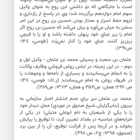
اسرار» دانسته است؛ چون از او سؤال مي‌شودكه چگونه
است با جايگاهي كه تو داشتي ابن روح به عنوان وكيل
سوم امام دوازدهم برگزيده شد؛ وي در پاسخ از رازداري و
لزوم حفظ اسرار و ممتاز بودن حسين بن روح در اين امر
سخن به ميان مي‌آورد و بيان مي‌كند كه حسين بن روح اگر
امام را زير عباي خود پنهان داشته باشد و او را با قيچي
ريزريز كنند، عباي خود را كنار نمي‌زند (طوسي، ۱۴۱۱:
ص۳۹۱).
عثمان بن سعيد و پسرش محمد بن عثمان ­- وكيل اول و
دوم – در اين زمينه، در لباس روغن فروشي وظايف وكالت
را به انجام مي‌رسانيدند و بسياري از نامه‌ها و وجوهات را
در ظروف روغن به امام مي‌رساندند (ر.ك: طوسي، ۱۴۱۱:
ص ۲۹۷؛ همان: ص۳۵۴ و همان، ۱۳۷۳: ص۳۸۹).
محمد بن عثمان نيز براي عدم انتشار اخبار سازماني به
بيرون (بنابرگزارش شيخ صدوق در موردي) محل ديدار خود
را با يكي از شيعيان به نام ابوعلي متيلي؛ در يكي از
خرابه‌هاي عباسيه در بغداد تعيين كرد، تا توقيع را برايش
بخواند و در آن‌جا پس از قرائت توقيع، آن را از بين برد
(صدوق، ۱۳۹۵: ج۲، ص ۴۹۸).