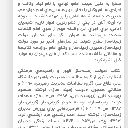
صغرا به دليل غيبت امام، نهادي با نام نهاد وكالت و
افرادي به نام وكيل با نظارت و راهنمايي‌هاي امام دوازدهم،
مديريت جامعه شيعه امامي ‌را بر عهده داشتند. با توجه
به آن‌كه آنان در يكي از دشوارترين ادوار تاريخ شيعيان
امامي، براي اجراي اين وظيفه مهم از سوي امام انتخاب
شدند؛ مي‌توانند به عنوان الگو براي مديران دولت
زمينه‌ساز مطرح شوند. در سال‌هاي اخير در مورد دولت
زمينه‌ساز، مديران زمينه‌ساز و وكلاي امام دوازدهم كتاب‌ها
و مقالاتي نگاشته شده است كه از آنان مي‌توان به موارد
ذيل اشاره كرد:
كتاب «دولت زمينه‌ساز ظهور و راهبردهاي فرهنگي
انتظار»، اثري از گروه مطالعات مديريت راهبردي دانشگاه
عالي دفاع ملي (گروه مطالعات مديريت راهبردي، ۱۳۹۰) و
مقالاتي همچون «دولت زمينه ساز»، نوشته مسعود
پورسيدآقايي (پورسيدآقايي، ۱۳۸۴: ص۵ –۱۸)؛ «اهداف
دولت زمينه‌ساز»، نوشته مريم كريمي‌تبار (كريمي‌تبار،
۱۳۸۷: ص ۱۱۷– ۱۴۲)؛ «راهبردهايي براي پرورش مديران
زمينه‌ساز»، نوشته سيد احمد رشيدي فرد (رشيدي فرد،
۱۳۹۳: ج۳، ص۲۵۴ – ۲۷۴)؛ «سبك زندگي مديران
زمينه‌ساز»، نوشته محمدهادي مفتح (مفتح، ۱۳۹۳: ج ۱،