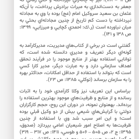
ص۹۳ – ۱۱۸)؛ نيز به چانه‌زني نپرداخته و حتي زماني كه
جعفر به دست‌اندازي به ميراث برادرش پرداخت، با آن‌كه
عثمان بن سعيد سروكيل امام (عج) بوده با وي به مجادله
نپرداخته يا دست كم تاريخ از چنين مجادله‌‌اي بحثي به
ميان نياورده است (ر.ك: احمدي كچايي و ميرزايي، ۱۳۹۹:
ص ۱۳۸ و ۱۴۱).
گفتني است در برخي از كتاب‌هاي مديريت، مديركارآمد به
گونه‌اي ديگر تعريف و مديري دانسته شده است، كه
توانايي استفاده بهتر از منابع موجود را در فرآيند تحقق
اهداف سازماني دارد و به عبارت ديگر، مدير كارا كسي
است كه بتواند با استفاده از حداقل امكانات، حداكثر بهره
را به سازمان برساند (توكلي، ۱۳۸۵: ص ۲۳).
براساس اين تعريف نيز وكلا كارآمدي خود را به اثبات
رسانده و از منابع و ظرفيت‌هاي موجود بهترين استفاده را
برده‌اند‌. به­عنوان نمونه، در دوران ابن روح، حجم كارگزاران
دولتي با گرايش‌هاي شيعي بيش از دو وكيل قبلي بوده
است؛ و اين امر سبب شد وي با استفاده از چنين
ظرفيت‌ها به اصلاح امور شيعيان امامي ‌بپردازد (صدوق،
۱۳۹۵: ج ۲، ص ۵۰۵ – ۵۰۶ و طوسي، ۱۴۱۱: ص ۳۱۷ – ۳۱۹)