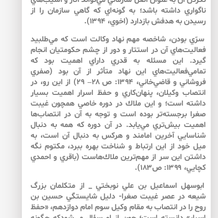
نكردن آن به عنوان اصل سازماني مي‌تواند آثار و آسيب‌هاي
ناگواري داشته باشد؛ به گونه‌اي كه گاهي سازمان را از
رسيدن به هدفش بازدارد (اخوي، ۱۳۹۴).
سرّي بودن، شاخصه مهم نهاد وكالت است كه مي‌طلبيد
فعاليت‌هاي آن در استتار و دور از چشم حكومتيان انجام
گيرد. اين مسئله به قدري داراي اهميت بود كه
تمامي‌فعاليت‌هاي اين نهاد متأثر از آن بود (صفري
فروشاني و قاضي‌خاني، ۱۳۹۴: ص ۲۸– ۲۹) از اين رو، در
انتصاب وكيلان، پنهان‌‌كاري و حفظ اسرار اهميت بسيار
داشته است؛ و اين ملاك در دوره خاصي همچون غيبت‌
صغرا برجسته‌تر بوده است و توجه به آن در انتصاب‌‌ها
اهميت بيش‌تري مي‌يابد. در آن دوره كه همه به دنبال
شناسايي آخرين امامند و هركس به دنبال آن است، به
ميل خود از اين ارتباط و شناخت بهره ببرد، مكتوم نگه
‌داشتن اين سر از مهم‌ترين ملاك‌هاست (باقري و احمدي
كچايي، ۱۳۹۹: ص۱۸۳).
ابوسهل اسماعيل بن علي نوبختي ­­­­_ از متكلمان بزرگ
شيعه در عصر غيبت صغرا- دليل شايستگي حسين بن
روح را در انتصاب به مقام وكيل سوم امام دوازدهم، «حفظ