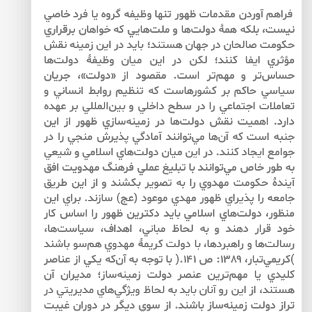
فراهم آوردن مقدمات ظهور تنها وظيفه گروه يا فرد خاصي
نيست، بلكه همۀ دولت‌ها و ملت‌هايي كه خواهان برقراري
حكومت صالحان در جهان هستند؛ بايد در اين زمينه نقش
مؤثري ايفا كنند؛ لكن در اين ميان وظيفۀ دولت‌ها
حساس‌تر و مهم‌تر است. مقصود از «دولت»، جريان
سياسي حاكم بر كشورهاست كه تنظيم روابط انساني و
تعاملات اجتماعي را در سطح داخلي و بين‌المللي بر عهده
دارد. اهميت نقش دولت‌ها در زمينه‌سازي ظهور از اين
جنبه است كه آن‌ها مي‌توانند آمادگي پذيرش منجي را در
جوامع ايجاد كنند. در اين ميان دولت‌هاي اسلامي ‌و شيعي
به طور خاص مي‌توانند با تبليغ عملي فرهنگ مهدويت افق
آيندۀ حكومت مهدوي را به تصوير بكشند و از اين طريق
جامعه را پذيراي ظهور مهدي موعود (عج) سازند. براي اين
منظور، دولت‌هاي اسلامي ‌بايد دكترين ظهور را اساس كار
خود قرار دهند و به لحاظ مباني، اهداف، سياست‌ها،
رسالت‌ها و راهبردها، با دولت كريمۀ مهدوي هم‌سو باشند
)كريمي‌تبار، ۱۳۸۹: ص ۱۴۱.( با توجه به آن‌كه يكي از عناصر
كليدي يا مهم‌ترين عنصر دولت زمينه‌ساز؛ مديران آن
هستند، از اين رو آنان بايد به لحاظ ويژگي‌هاي مديريتي در
تراز دولت زمينه‌ساز باشند. از سوي ديگر در دوران غيبت