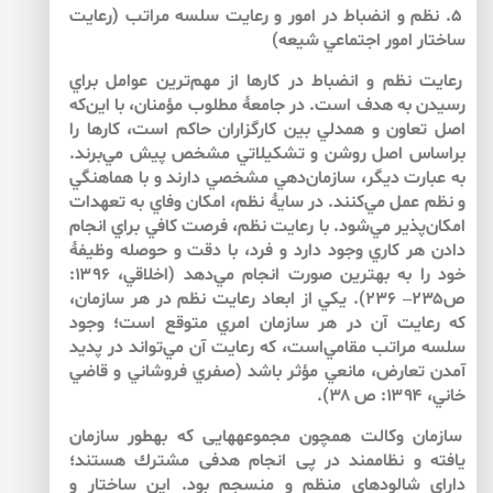
۵. نظم و انضباط در امور و رعايت سلسه مراتب (رعايت
ساختار امور اجتماعي شيعه)
رعايت نظم و انضباط در كارها از مهم‌ترين عوامل براي
رسيدن به هدف است. در جامعۀ مطلوب مؤمنان، با اين‌كه
اصل تعاون و همدلي بين كارگزاران حاكم است، كارها را
براساس اصل روشن و تشكيلاتي مشخص پيش مي‌‌برند.
به عبارت ديگر، سازمان‌دهي مشخصي دارند و با هماهنگي
و نظم عمل مي‌كنند. در سايۀ نظم، امكان وفاي به تعهدات
امكان‌پذير مي‌شود. با رعايت نظم، فرصت كافي براي انجام
دادن هر كاري وجود دارد و فرد، با دقت و حوصله وظيفۀ
خود را به بهترين صورت انجام مي‌دهد (اخلاقي، ۱۳۹۶:
ص۲۳۵– ۲۳۶). يكي از ابعاد رعايت نظم در هر سازمان،
كه رعايت آن در هر سازمان امري متوقع است؛ وجود
سلسه مراتب مقامي‌است، كه رعايت آن مي‌تواند در پديد
آمدن تعارض، مانعي مؤثر باشد (صفري فروشاني و قاضي
خاني، ۱۳۹۴: ص ۳۸).
سازمان وكالت همچون مجموعه‏هايى كه به‏طور سازمان
يافته و نظام‏مند در پى انجام هدفى مشترك هستند؛
داراى شالوده‏اى منظم و منسجم بود. اين ساختار و