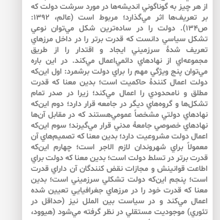
از هر چيز به گوناگوني انديشه‌ها در مورد سرشت دولت كه
بر تعريف‌ها اثر مي‌گذارد؛ مربوط است (عالم، 1392:
ص134). دولت را در ساده‌ترين شكل مي‌توان نوعي
تشكل سياسي دانست كه قدرت برتر را در داخل مرزهاي
تعريف شدۀ سرزميني ايجاد و اقتدار را از طريق
مجموعه‌اي از نهادهاي دائمي‌اعمال مي‌كند. در اين باره
مي‌توان پنج ويژگي مهم را براي دولت برشمرد: اول اين‌كه
دولت اعمال كنندۀ حاكميت است؛ بدين معنا كه قدرت
مطلق و نامحدودي را اعمال مي‌كند؛ زيرا در صدر تمام
تشكل‌ها و گروه‌هاي ديگر در جامعه قرار دارد؛ دوم اين‌كه
نهادهاي دولتي مشخصاً عمومي‌هستند كه در مقابل آن‌ها
نهادهاي خصوصي جامعۀ مدني قرار مي‌گيرند؛ سوم اين‌كه
اعمال دولت مشروعيت دارد؛ بدين معنا كه تصميم‌هاي آن
معمولاً براي شهروندان لازم الاجر است؛ چهارم اين‌كه
قدرت برتر در تسلط دولت است؛ بدين معنا كه دولت براي
اطاعت قوانينش و مجازات نقض كنندگان آن داراي قدرت
است؛ پنجم اين‌كه دولت تشكلي سرزميني است؛ بدين
معنا كه قدرت خود را در مرزهاي جغرافيايي تعيين شده
اعمال مي‌كند و در سياست بين الملل نيز (حداقل در
تئوري) موجوديت مستقلي در نظر گرفته مي‌شود (هيوود،