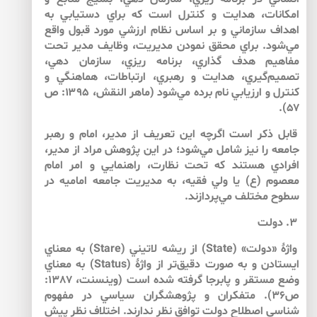
امكانات، هدايت و كنترل است كه براي دستيابي به
اهداف سازماني و بر اساس نظام ارزشي مورد قبول واقع
مي‌شود. براي محقق نمودن مديريت، وظايف مدير تحت
مفاهيم هدف گذاري، برنامه ريزي، سازمان دهي،
تصميم‌گيري، هدايت و رهبري، ارتباطات، هماهنگي و
كنترل و ارزيابي نام برده مي‌شود (ماهر النقش، ۱۳۹۵: ص
۵۷).
قابل ذكر است اگرچه اين تعريف از مدير، امام و رهبر
جامعه را نيز شامل مي‌شود؛ در اين پژوهش مراد از مدير،
افرادي هستند كه تحت نظارت، راهنمايي و امر امام
معصوم (ع) يا ولي فقيه، به مديريت جامعه اماميه ‌در
سطوح مختلف مي‌پردازند.
۳. دولت
واژۀ «دولت» (State) از ريشه لاتيني (Stare) به معناي
ايستادن و به صورت دقيق‌تر از واژۀ (Status) به معناي
وضع مستقر و پابرجا گرفته شده است (وينسنت، 1387:
ص36). متفكران و پژوهشگران سياسي در مفهوم
شناسي اصطلاح دولت توافق نظر ندارند. اختلاف نظر پيش