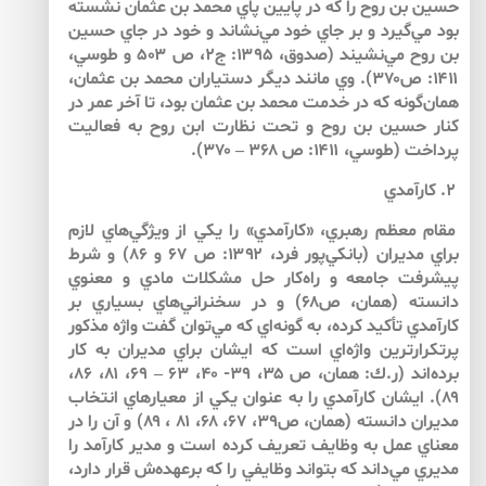
حسين بن روح را كه در پايين پاي محمد بن عثمان نشسته
بود مي‌گيرد و بر جاي خود مي‌نشاند و خود در جاي حسين
بن روح مي‌نشيند (صدوق، ۱۳۹۵: ج۲، ص ۵۰۳ و طوسي،
۱۴۱۱: ص۳۷۰). وي مانند ديگر دستياران محمد بن عثمان،
همان‌گونه كه در خدمت محمد بن عثمان بود، تا آخر عمر در
كنار حسين بن روح و تحت نظارت ابن روح به فعاليت
پرداخت (طوسي، ۱۴۱۱: ص ۳۶۸ – ۳۷۰).
۲. كارآمدي
مقام معظم رهبري، «كارآمدي» را يكي از ويژگي‌هاي لازم
براي مديران (بانكي‌پور فرد، ۱۳۹۲: ص ۶۷ و ۸۶) و شرط
پيشرفت جامعه و راه‌كار حل مشكلات مادي و معنوي
دانسته (همان، ص۶۸) و در سخنراني‌هاي بسياري بر
كارآمدي تأكيد كرده، به گونه‌اي كه مي‌توان گفت واژه مذكور
پرتكرارترين واژه‌اي است كه ايشان براي مديران به ‌كار
برده‌اند (ر.ك: همان، ص ۳۵، ۳۹- ۴۰، ۶۳ – ۶۹، ۸۱، ۸۶،
۸۹). ايشان كارآمدي را به عنوان يكي از معيارهاي انتخاب
مديران دانسته (همان، ص۳۹، ۶۷، ۶۸، ۸۱ ، ۸۹) و آن را در
معناي عمل به وظايف تعريف كرده است و مدير كارآمد را
مديري مي‌داند كه بتواند وظايفي را كه برعهده‌ش قرار دارد،