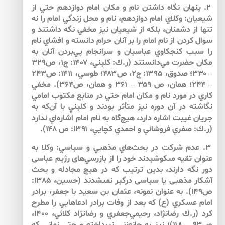
۲. پنهان نگاه داشتن نام و مكان امام دوازدهم حتي از
شيعيان: وكلاي امام دوازدهم، نام و محل زندگي امام را نه
تنها از دشمنان، بلكه از شيعيان نيز مخفي نگه داشتند و
سوال كردن از نام امام را بر آنان حرام ‌دانسته و افشاي نام
را سبب كنجكاوي عباسيان و سرانجام پي‌بردن آنان به
مكان حضرت مي‌دانستند (ر.ك: كليني، ۱۴۰۷: ج۱، ص۳۲۹
– ۳۳۰؛ صدوق، ۱۳۹۵: ج۲، ص۴۸۳؛ طوسي، ۱۴۱۱: ص۲۴۳
– ۲۴۴؛ همان، ص ۳۵۹ – ۳۶۱ و همان، ص۳۶۴). مخفي
كاري در مورد نام و مكان امام حتي در منابع مكتوب امامي
‌نگاشته در آن دوره نيز متأثر بودند و كليني با آن‌كه به
جريان غيبت اشاره دارد، هيچ‌گاه به نام امام اشاره‌اي ندارد
(ر.ك: صفري فروشاني و احمدي كچايي، ۱۳۹۱: ص ۱۴۸).
۳. عدم شركت در بحث‌هاي مذهبي و سياسي: وكلا به
عنوان تقيه مى‏كوشيدند خود را از بازرسي‌هاى رژيم عباسى
دور نگه دارند، بدين ترتيب كه در هيچ مجادله و بحث
آشكار مذهبى يا سياسى درگير نمى‏شدند (حسين، ۱۳۸۵:
ص۱۴۹). به عنوان نمونه، عثمان بن سعيد با جعفر، برادر
امام عسكري (ع) كه بعد از وفات برادر ادعاهايي را مطرح
كرد (ر.ك رضانژاد، رحيمي‌جعفري و رضانژاد كلائي، ۱۴۰۰،