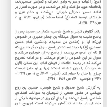
(عج) را نهاده و سر به وادى انحراف و گمراهى مى‏سپردند،
بلافاصله مورد مؤاخذه واقع مي‌شدند، و در صورت اصرار بر
ادامه مسير انحرافى خويش، مي‌شدند و حكم عزل و
طردشان توسط ائمه (ع) امضا مى‏شد (جبارى، ۱۳۸۲: ج ۱،
ص۳۹۰ –۳۹۱).
بنابر گزارش كليني و شيخ طوسي، عثمان بن سعيد پس از
پاسخ مثبت به سوال عبدالله بن جعفر حميري در خصوص
اين‌كه آيا او (عثمان بن سعيد)، جانشين امام حسن
عسكري (ع) را ديده است؛ در پاسخ سوال ديگر حميري كه
از نام آن امام، مي‌پرسد، از پاسخ به آن خوداري مي‌كند و
سوال در اين خصوص را حرام مي‌داند. او در ادامه تصريح
مي‌‌كند كه در زمينه اطاعت از فرمان امام، اين سخن (قول
به حرمت) را بيان داشته است؛ زيرا بر او جايز نيست
چيزي را حلال يا حرام كند (كليني، ۱۴۰۷: ج ۱، ص ۳۲۹ –
۳۳۰ و طوسي، ۱۴۱۱: ص ۳۵۹ – ۳۶۱).
به گزارش شيخ صدوق و شيخ طوسي، حسين بن روح
نوبختي در حضور جمعي از شيعيان به سوالات اعتقادي
شخصي پاسخ مي‌‌دهد و فرداي آن روز در مواجهه با يكي از
حاضران در جلسه كه گمان مي‌‌كرده است ابن‌روح اين