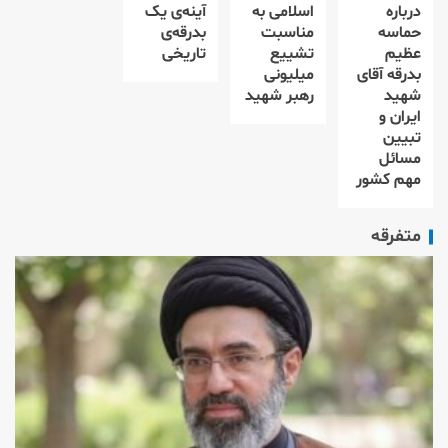
درباره
اسلامی به
آینه‌ی یک
حماسه
مناسبت
بدرقه‌ی
عظیم
تشییع
تاریخی
بدرقه آقای
میلیونی
شهید
رهبر شهید
ایران و
تبیین
مسائل
مهم کشور
متفرقه