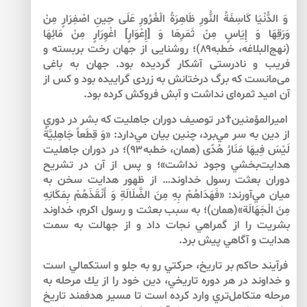
وَ الدُّنْيَا كَاسِفَةُ النُّورِ ظَاهِرَةُ الْغُرُورِ عَلَى حِينِ اصْفِرَارٍ مِنْ
وَرَقِهَا وَ إِيَاسٍ مِنْ ثَمَرِهَا وَ [إِعْوَارٍ] اغْوِرَارٍ مِنْ مَائِهَا
(نهج‌‌البلاغه، خطبه۸۹)؛ روشنايى از جهان رخت بربسته و
فريب و نادرستى آشكار گرديده بود. جهان به باغى
مى‌‌مانست كه برگ درختانش به زردى گراييده بود و كس از
آن اميد ثمره‌‌اى نداشت و آبش فروكش كرده بود.
اميرالمؤمنين†در توصيف دوران جاهليت كه بشر در دوري
از دين به سر مي‌‌برد، چنين بيان مي‌‌دارد: «وَ قِطَعاً جَاهِلِيَّةً
لَيْسَ فِيهَا مَنَارُ هُدًى (همان، خطبه۹۳)؛ در دوران جاهليت
هدايت‌‌بخشي وجود نداشت»؛ و پس از آن در تشريح
دوران بعثت رسول خداوند… از ظهور هدايت سخن به
ميان مي‌‌آورند: «فَهَدَاهُمْ‏ بِهِ مِنَ الضَّلَالَةِ وَ أَنْقَذَهُمْ بِمَكَانِهِ
مِنَ الْجَهَالَة»(همان)؛ به سبب بعثت و رسول اكرم، خداوند
بشريت را از گمراهي نجات داد و از جهالت به سمت
هدايت و آگاهي پيش برد.
فرآيند حاكم بر تاريخ، حركتي رو به جلو و استكمالي است
و خداوند در هر دوره تاريخي، دين خود را از يك مرحله به
مرحله متكامل‌‌تري وارد كرده است تا مسير هدفمند تاريخ