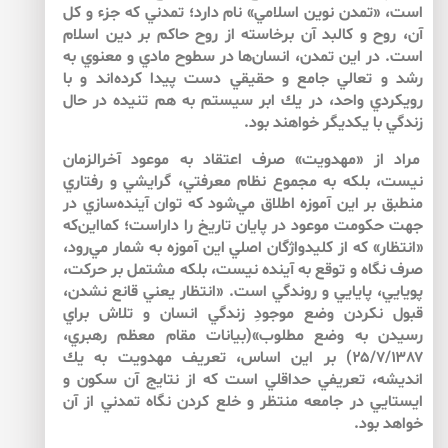
است، «تمدن نوين اسلامي» نام دارد؛ تمدني كه جزء و كل
آن، روح و كالبد آن برخاسته از روح حاكم بر دين اسلام
است. در اين تمدن، انسان‌‌ها در سطوح مادي و معنوي به
رشد و تعالي جامع و حقيقي دست پيدا كرده‌‌اند و با
رويكردي واحد، در يك ابر سيستم به هم تنيده در حال
زندگي با يكديگر خواهند بود.
مراد از «مهدويت» صرف اعتقاد به موعود آخرالزمان
نيست، بلكه به مجموع نظام معرفتي، گرايشي و رفتاري
منطبق بر اين آموزه اطلاق مي‌‌شود كه توان آينده‌‌سازي در
جهت حكومت موعود در پايان تاريخ را داراست؛ كمااين‌كه
«انتظار» كه از كليدواژگان اصلي اين آموزه به شمار مي‌‌رود،
صرف نگاه و توقع به آينده نيست، بلكه مشتمل بر حركت،
پويايي، پايايي و روندگي است. «انتظار يعني قانع نشدن،
قبول نكردن وضع موجودِ زندگي انسان و تلاش براي
رسيدن به وضع مطلوب»(بيانات مقام معظم رهبري،
۲۵/۷/۱۳۸۷) بر اين اساس، تعريف مهدويت به يك
انديشه، تعريفي حداقلي است كه از نتايج آن سكون و
ايستايي در جامعه منتظر و خلع كردن نگاه تمدني از آن
خواهد بود.