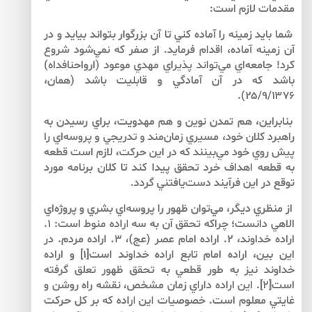
مقدمات لازم است:
شما بايد زمينه را آماده كني تا آن بزرگوار بتواند بيايد و در
آن زمينه آماده، اقدام فرمايد. از صفر كه نمي‌‌شود شروع
كرد! جامعه‌اي مي‌‌تواند پذيراي مهدي موعود (ارواحنافداه)
باشد كه در آن آمادگي و قابليت باشد (همان،
۲۵/۹/۱۳۷۶).
بنابراين، هم تمدن نوين و هم مهدويت، براي رسيدن به
راهبرد كلان خود، مسيري زمان‌‌مند و تدريجي و پروسه‌‌اي را
پيش روي خود مي‌‌بينند كه در اين حركت، لازم است قطعه
به قطعه اهداف خرد تحقق پيدا كند تا كلان برنامه مورد
توقع در اين فرآيند دست‌‌يافتني گردد.
از منظري ديگر، مي‌‌توان ظهور را پروسه‌‌اي بشري و پروژه‌‌اي
الاهي دانست؛ چراكه تحقق آن به سه اراده منوط است: ۱.
اراده خداوند، ۲. اراده امام عصر (عج)، ۳. اراده مردم. در
اين بين، اراده امام تابع اراده خداوند است[۱] و اراده
خداوند نيز به طور قطعي به تحقق ظهور تعلق گرفته
است[۲]. اين اراده داراي زمان مشخص، نقشه راه روشن و
غايتي معلوم است. خصوصيات اين اراده كه بر كل حركت