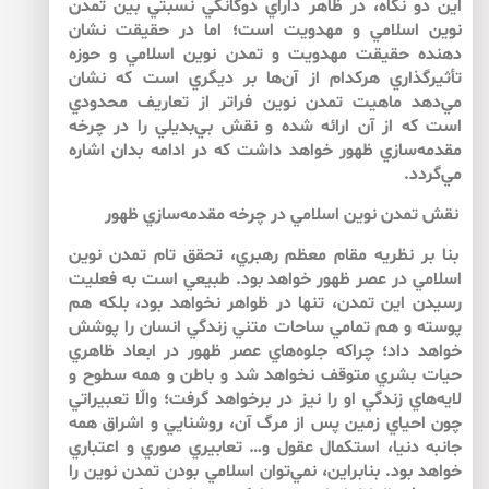
اين دو نگاه، در ظاهر داراي دوگانگي نسبتي بين تمدن
نوين اسلامي و مهدويت است؛ اما در حقيقت نشان
دهنده حقيقت مهدويت و تمدن نوين اسلامي و حوزه
تأثيرگذاري هركدام از آن‌ها بر ديگري است كه نشان
مي‌‌دهد ماهيت تمدن نوين فراتر از تعاريف محدودي
است كه از آن ارائه شده و نقش بي‌‌بديلي را در چرخه
مقدمه‌‌سازي ظهور خواهد داشت كه در ادامه بدان اشاره
مي‌‌گردد.
نقش تمدن نوين اسلامي در چرخه مقدمه‌‌سازي ظهور
بنا بر نظريه مقام معظم رهبري، تحقق تام تمدن نوين
اسلامي در عصر ظهور خواهد بود. طبيعي است به فعليت
رسيدن اين تمدن، تنها در ظواهر نخواهد بود، بلكه هم
پوسته و هم تمامي ساحات متني زندگي انسان را پوشش
خواهد داد؛ چراكه جلوه‌‌هاي عصر ظهور در ابعاد ظاهري
حيات بشري متوقف نخواهد شد و باطن و همه سطوح و
لايه‌‌هاي زندگي او را نيز در برخواهد گرفت؛ والّا تعبيراتي
چون احياي زمين پس از مرگ آن، روشنايي و اشراق همه
جانبه دنيا، استكمال عقول و… تعابيري صوري و اعتباري
خواهد بود. بنابراين، نمي‌‌توان اسلامي بودن تمدن نوين را