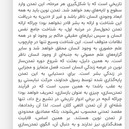
تاريخي است كه با شكل‌‌گيري هر مرحله، اين تمدن وارد
سطوح و لايه‌‌هاي بعد خواهد شد. تمدن نوين بايد به همه
ابعاد وجودي انسان ناظر باشد و غير از «دين» به دريافت
اين شناخت و ارائه به بشر قادر نخواهد بود؛ چراكه ارائه
تمدن تحول‌‌ساز در مرتبه اول، به شناخت جامع نفس
انسان و سپس نيازهاي حقيقي حاكم بر وجود او در همه
نظامات متوقف است. اين شناخت وسيع تنها در چارچوب
علم حضوري به وجود انسان محقق خواهد شد و ساير
گزاره‌‌هاي علم حصولي به جنبه‌‌اي از وجود انسان ناظر
است. به همين دليل، بعثت كه شروع دوره تمدن‌‌ساز
نوين در عرصه زندگي انسان است، فصل متمايز و مجزايي
در زندگي بشر است. براي دستيابي به اين تمدن
پايه‌‌گذاري شده توسط رسول خداوند، حركت نبايستي رو
به عقب باشد؛ به همين سبب است كه در فرآيند
تمدن‌‌سازي، چيزي به عنوان بازسازي، تحريف خواهد بود؛
چراكه آنچه در برخي ادوار تاريخي در تشيع رخ داد، تنها
شمّه‌‌اي از آن تمدن الاهي كلان است. لذا آن رخدادها،
مقصد تمدني محسوب نمي‌‌شوند، بلكه مصاديق محدودي
از تمدن نوين هستند. بر همين اساس، قابليت
هدف‌‌گذاري نيز ندارند و به دنبال آن، الگوي تمدن‌‌سازي