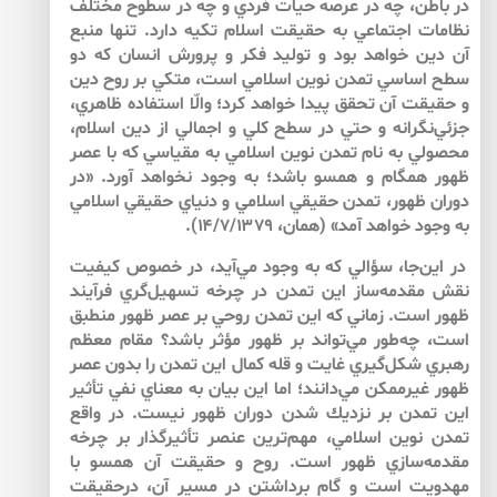
در باطن، چه در عرصه حيات فردي و چه در سطوح مختلف
نظامات اجتماعي به حقيقت اسلام تكيه دارد. تنها منبع
آن دين خواهد بود و توليد فكر و پرورش انسان كه دو
سطح اساسي تمدن نوين اسلامي است، متكي بر روح دين
و حقيقت آن تحقق پيدا خواهد كرد؛ والّا استفاده ظاهري،
جزئي‌‌نگرانه و حتي در سطح كلي و اجمالي از دين اسلام،
محصولي به نام تمدن نوين اسلامي به مقياسي كه با عصر
ظهور همگام و همسو باشد؛ به وجود نخواهد آورد. «در
دوران ظهور، تمدن حقيقي اسلامي و دنياي حقيقي اسلامي
به وجود خواهد آمد» (همان، ۱۴/۷/۱۳۷۹).
در اين‌جا، سؤالي كه به وجود مي‌‌آيد، در خصوص كيفيت
نقش مقدمه‌‌ساز اين تمدن در چرخه‌‌ تسهيل‌‌گري فرآيند
ظهور است. زماني كه اين تمدن روحي بر عصر ظهور منطبق
است، چه‌طور مي‌‌تواند بر ظهور مؤثر باشد؟ مقام معظم
رهبري شكل‌‌گيري غايت و قله كمال اين تمدن را بدون عصر
ظهور غيرممكن مي‌‌دانند؛ اما اين بيان به معناي نفي تأثير
اين تمدن بر نزديك شدن دوران ظهور نيست. در واقع
تمدن نوين اسلامي، مهم‌‌ترين عنصر تأثيرگذار بر چرخه
مقدمه‌‌سازي ظهور است. روح و حقيقت آن همسو با
مهدويت است و گام برداشتن در مسير آن، درحقيقت