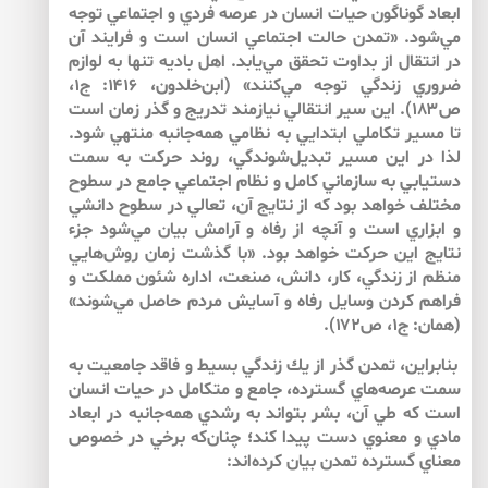
ابعاد گوناگون حيات انسان در عرصه فردي و اجتماعي توجه
مي‌‌شود. «تمدن حالت اجتماعي انسان است و فرايند آن
در انتقال از بداوت تحقق مي‌يابد. اهل باديه تنها به لوازم
ضروري زندگي توجه مي‌كنند» (ابن‌‌خلدون، ۱۴۱۶: ج۱،
ص۱۸۳). اين سير انتقالي نيازمند تدريج و گذر زمان است
تا مسير تكاملي ابتدايي به نظامي همه‌‌جانبه منتهي شود.
لذا در اين مسير تبديل‌‌شوندگي، روند حركت به سمت
دستيابي به سازماني كامل و نظام اجتماعي جامع در سطوح
مختلف خواهد بود كه از نتايج آن، تعالي در سطوح دانشي
و ابزاري است و آنچه از رفاه و آرامش بيان مي‌‌شود جزء
نتايج اين حركت خواهد بود. «با گذشت زمان روش‌هايي
منظم از زندگي، كار، دانش، صنعت، اداره شئون مملكت و
فراهم كردن وسايل رفاه و آسايش مردم حاصل مي‌شوند»
(همان: ج۱، ص۱۷۲).
بنابراين، تمدن گذر از يك زندگي بسيط و فاقد جامعيت به
سمت عرصه‌‌هاي گسترده، جامع و متكامل در حيات انسان
است كه طي آن، بشر بتواند به رشدي همه‌‌جانبه در ابعاد
مادي و معنوي دست پيدا كند؛ چنان‌كه برخي در خصوص
معناي گسترده تمدن بيان كرده‌اند: