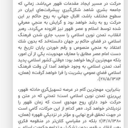
حركت در مسير ايجاد مقدمات ظهور مي‌باشد. زماني كه
جامعه بشري شاهد شكل‌‌گيري پيشرفت‌‌هاي ايران در
سطوح مختلف باشد، اقبال جهاني به روح حاكم بر اين
حركت رو به رشد خواهد بود و گرايش به منجي معرفي
شده توسط اسلام و عصر ظهور نيز افزوده مي‌‌گردد. رهبر
انقلاب، تمدن نوين اسلامي را سبب جاري شدن فرهنگ
اسلامي در فضاي حاكم بر جهان دانسته‌‌اند كه بدون شك
اعتقاد به منجي منصوص و رقم خوردن پايان تاريخ به
دست امام عصر مطابق با معارف مهدويت، يكي از آن امور،
بلكه مهم‌‌ترين آن‌ها خواهد بود: «وقتي كشور اسلامي پديد
آمد، تمدن اسلامي به وجود خواهد آمد؛ آن وقت فرهنگ
اسلامي فضاي عمومي بشريت را فرا خواهد گرفت» (همان،
۲۸/۵/۱۳۸۴).
بنابراين، مهم‌‌ترين گام در عرصه تسهيل‌‌گري حادثه ظهور،
پي‌‌ريزي تمدن نوين اسلامي است؛ تمدني كه در متن و
حركت خود داراي روح مهدوي است كه زمان ظهور را
نزديك‌‌تر خواهد كرد. «هر كدام از اين حركات، گامي است
در جهت تحقق فرج نهايي و مؤثر در نزديكي ظهور» (همان،
۱۴/۸/۱۳۸۰)؛ بلكه در مقياسي كلان‌‌تر در منظومه فكري
رهبر انقلاب، ظهور بدون تشكيل و تداوم حكومت اسلامي،