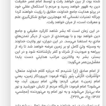
شده بود، از بين خواهد رفت و توسط امام عصر حقيقت
دين به ظهور خواهد رسيد و مردم با استكمال عقلي خود
در پرتو هدايت جامع خداوند، حقايق را رؤيت خواهند كرد؛
چراكه تمنيات نفساني كه مهم‌‌ترين موانع شكل‌‌گيري علم
و معرفت است، از ميان خواهد رفت.
در اين زمان است كه بشر شاهد كاركرد حقيقي و جامع
دين خواهد بود و با بهره‌مندي از دين، از ديگر تمدن‌‌هاي
مادي به استغنا مي‌‌رسد. در اين دوران، نور ولايت خداوند
به وسيله وليّ كامل او بر زمين عرضه خواهد شد تا راه از
بيراهه و عبوديت از شرك و كفر بازشناخته شود و در اين
بستر، بشر به والاترين مراتب هدايتي دست يابد؛
مفضّل‌بن‌عمر مي‌‌گويد:
از امام صادق (ع) شنيدم كه درباره‌ كلام خداوند متعال:
<وَأَشْرَقَتِ الْأَرْضُ بِنُورِ رَبِّهَا> فرمود: «پروردگار زمين، يعني
امام زمين.» عرض كردم: وقتي امام بيرون آيد، چه
مي‌‌شود؟ امام فرمود: «آن‌گاه مردم از تابش خورشيد و نور
ماه بي‌نياز مي‌‌شوند و به نور امام ره مي‌‌نوردند» (مجلسي،
۱۳۸۷: ج۷، ص۳۲۶).
اين نورانيت در نور خداوند و ولايت حق تعالي ريشه دارد