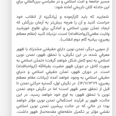
مسير جامعه و امت اسلامي و در مقياسي بين‌‌المللي براي
اين حادثه كلان تاريخي آماده شود:
شماييد كه بايد كارآزموده و پُرانگيزه از انقلاب خود
حراست كنيد و آن را هرچه بيش‌تر به آرمان بزرگش كه
ايجاد تمدّن نوين اسلامي و آمادگي براي طلوع خورشيد
ولايت عظمي(ارواحنافداه) است، نزديك كنيد (مقام معظم
رهبري، بيانيه گام دوم انقلاب).
از سويي ديگر، تمدن نوين داراي حقيقتي مشترك با ظهور
معرفي شده، در اين نگرش، با تحقق ظهور، تمدن نوين
اسلامي به نحو كامل شكل خواهد گرفت؛ «تمدّن اسلامي به
صورت كامل در دوران ظهور حضرت بقية‌‌الله (ارواحنافداه)
است. در دوران ظهور، تمدّن حقيقي اسلامي و دنياي
حقيقي اسلامي به وجود خواهد آمد» (بيانات مقام معظم
رهبري، ۱۴/۷/۱۳۷۹). در نگرش اول، گستره حركتي تمدن تا
قبل از تحقق عصر ظهور است؛ اما در نگرش دوم، تمدن
نوين با تحقق ظهور، به اوج خود خواهد رسيد. در اين
حالت، ظهور بر فرآيند استكمالي تمدن نوين مؤثر خواهد
بود؛ در حالي كه در حالت پيشين تمدن نوين اسلامي
نقشي مؤثر بر تكميل حلقه‌‌هاي مقدمه‌‌ساز ظهور داشت.