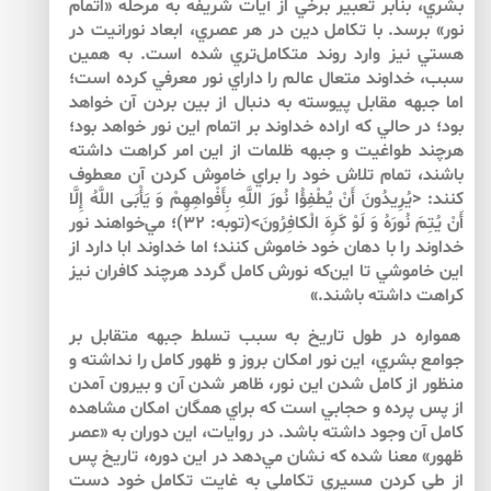
بشري، بنابر تعبير برخي از آيات شريفه به مرحله «اتمام
نور» برسد. با تكامل دين در هر عصري، ابعاد نورانيت در
هستي نيز وارد روند متكامل‌‌تري شده است. به همين
سبب، خداوند متعال عالم را داراي نور معرفي كرده است؛
اما جبهه مقابل پيوسته به دنبال از بين بردن آن خواهد
بود؛ در حالي كه اراده خداوند بر اتمام اين نور خواهد بود؛
هرچند طواغيت و جبهه ظلمات از اين امر كراهت داشته
باشند، تمام تلاش خود را براي خاموش كردن آن معطوف
كنند: <يُرِيدُونَ‏ أَنْ‏ يُطْفِؤُا نُورَ اللَّهِ‏ بِأَفْواهِهِمْ‏ وَ يَأْبَى‏ اللَّهُ‏ إِلَّا
أَنْ‏ يُتِمَ‏ نُورَهُ‏ وَ لَوْ كَرِهَ‏ الْكافِرُونَ>(توبه: ۳۲)؛ مي‌‌خواهند نور
خداوند را با دهان خود خاموش كنند؛ اما خداوند ابا دارد از
اين خاموشي تا اين‌كه نورش كامل گردد هرچند كافران نيز
كراهت داشته باشند.»
همواره در طول تاريخ به سبب تسلط جبهه متقابل بر
جوامع بشري، اين نور امكان بروز و ظهور كامل را نداشته و
منظور از كامل شدن اين نور، ظاهر شدن آن و بيرون آمدن
از پس پرده و حجابي است كه براي همگان امكان مشاهده
كامل آن وجود داشته باشد. در روايات، اين دوران به «عصر
ظهور» معنا شده كه نشان مي‌‌دهد در اين دوره، تاريخ پس
از طي كردن مسيري تكاملي به غايت تكامل خود دست