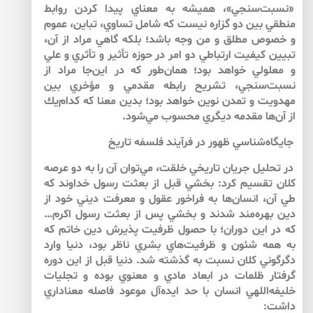
«نسبت‌‌سنجي»، هميشه به معناي پيدا كردن روابط
منطقي بين دو گزاره نيست كه شامل تساوي، تباين، عموم
و خصوص مطلق و من وجه باشد؛ بلكه گاهي مراد از آن،
تبيين كيفيت ارتباطي دو امر در حوزه تأثير و تأثري و علي
و معلولي خواهد بود؛ همان‌طور كه در اين‌جا مراد از
نسبت‌‌سنجي، تشريح رابطه مقدمي و مؤخري بين
مهدويت و تمدن نوين خواهد بود؛ بدين معنا كه كدام‌يك
از آن‌ها مقدمه ديگري محسوب مي‌‌شود.
جايگاه‌‌شناسي ظهور در فرآيند فلسفه تاريخ
در تحليل جريان تاريخي خلقت، مي‌‌توان آن را به دو عرصه
كلان تقسيم كرد: بخشي قبل از بعثت رسول خداوند كه
طي آن، انسان‌‌ها به فراخور عقول و معرفت ديني خود از
دين بهره‌‌مند شدند و بخشي پس از بعثت رسول اكرم…
كه در اين دوران؛ با حصول ظرفيت پذيرش دين خاتم كه
به همه شئون و ظرفيت‌‌هاي بشري ناظر بود، دنيا وارد
دگرگوني كلان نسبت به گذشته شد. دنيا قبل از اين دوره
گرفتار ظلمات در ابعاد مادي و معنوي بوده و تجليات
خليفه‌‌اللهي انسان با حد ايده‌‌آل موعود فاصله معناداري
داشت: