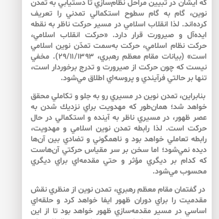
كه ايشان در تبيين مراحل نظام‌‌سازي تا دستيابي به تمدن
نوين، گام به گام سطوح استكمالي تمدني را تعريف
كرده‌اند. لذا انقلاب اسلامي در مسير حركت ناظر به نقطه
ايده‌‌آل و صيرورت قرار دارد. «حركت انقلاب اسلامي،
حركت نظام اسلامي، حركت به‌سمت تمدّن نوين اسلامي
است» (بيانات مقام معظم رهبري، ۲۹/۱۱/۱۳۹۳). مخفي
نيست كه چون حركت از صيرورت و تدرج برخوردار است،
تنها بر حالتي فرآيندي و پروسه‌‌اي اطلاق مي‌‌شود.
بنابراين، تمدن نوين در مسيري رو به جلو و تكاملي محقق
خواهد شد؛ همان‌طور كه مهدويت براي نزديك شدن به
عصر ظهور، در مسيري ناظر به آينده و استكمالي در حال
حركت است. لذا رابطه تمدن نوين اسلامي و مهدويت،
رابطه تعاملي خواهد بود و ناهمگوني و تضادي بين آن‌ها
ديده نمي‌‌شود؛ اما سخن بر سر مقياس حركتي آن‌هاست
كه كدام بر ديگري مؤثر و حتي مقدمه‌‌اي براي ديگري
محسوب مي‌‌شود.
در گفتمان مقام معظم رهبري، تمدن نوين از منظري نقش
مقدميت را براي دوران ظهور ايفا خواهد كرد و حلقه‌‌اي
اساسي در مسير مقدمه‌‌سازي ظهور خواهد بود تا از اين