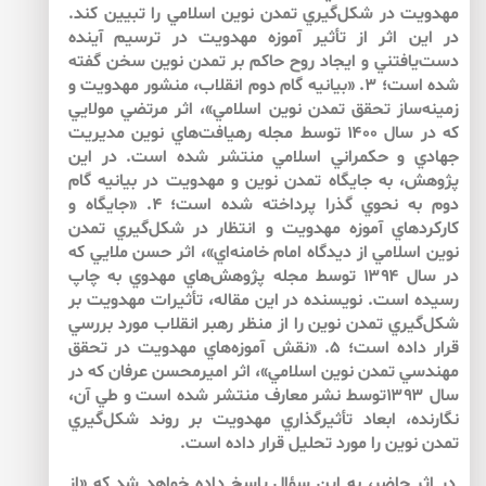
مهدويت در شكل‌‌گيري تمدن نوين اسلامي را تبيين كند.
در اين اثر از تأثير آموزه مهدويت در ترسيم آينده
دست‌‌يافتني و ايجاد روح حاكم بر تمدن نوين سخن گفته
شده است؛ ۳. «بيانيه گام دوم انقلاب، منشور مهدويت و
زمينه‌‌ساز تحقق تمدن نوين اسلامي»، اثر مرتضي مولايي
كه در سال ۱۴۰۰ توسط مجله رهيافت‌‌هاي نوين مديريت
جهادي و حكمراني اسلامي منتشر شده است. در اين
پژوهش، به جايگاه تمدن نوين و مهدويت در بيانيه گام
دوم به نحوي گذرا پرداخته شده است؛ ۴. «جايگاه و
كاركردهاي آموزه مهدويت و انتظار در شكل‌‌گيري تمدن
نوين اسلامي از ديدگاه امام خامنه‌‌اي»، اثر حسن ملايي كه
در سال ۱۳۹۴ توسط مجله پژوهش‌‌هاي مهدوي به چاپ
رسيده است. نويسنده در اين مقاله، تأثيرات مهدويت بر
شكل‌‌گيري تمدن نوين را از منظر رهبر انقلاب مورد بررسي
قرار داده است؛ ۵. «نقش آموزه‌‌هاي مهدويت در تحقق
مهندسي تمدن نوين اسلامي»، اثر اميرمحسن عرفان كه در
سال ۱۳۹۳توسط نشر معارف منتشر شده است و طي آن،
نگارنده، ابعاد تأثيرگذاري مهدويت بر روند شكل‌‌گيري
تمدن نوين را مورد تحليل قرار داده است.
در اثر حاضر، به اين سؤال پاسخ داده خواهد شد كه «از