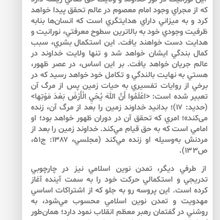
كه از مجراي وجود امام معصوم در عالم تحقق پيدا خواهد
كرد و به ميزاني داراي هدايتگري است كه انسان‌‌ها بنابه
ظرفيت وجودي خود به بالاترين سطوح معرفتي، نورانيت و
هدايت دست خواهند يافت. اين استكمال بشري، سبب
كمال بندگي ايشان خواهد شد و تنها ولايت خداوند در
عالم جريان خواهد يافت. بر اين اساس، در عصر ظهور،
هستي به نهايت بالندگي و تكامل خود خواهد رسيد كه در
برخي از روايات تفسيري به حيات زمين پس از مرگ آن
تعبير شده است:‌ <اعْلَمُوا أَنَّ اللهَ يُحْيِ الْأَرْضَ بَعْدَ مَوْتِها>
(حديد: ۱۷)؛ بدانيد خداوند زمين را بعد از مرگ آن، زنده
مى‌‌كند»؛ امري كه تحقق آن در دوران ظهور خواهد بود؛ او
امامي است كه به حق قيام مي‌كند. خداوند زمين را بعد از
مردنش به‌وسيله‌ او زنده مي‌كند (مجلسي، ۱۳۸۷: ج۵۱،
ص۱۳۳).
از طرفي ديگر، تمدن نوين اسلامي نيز در چارچوبي
تدريجي و استكمالي حركت خود را به سمت آينده آغاز
كرده است. اين پروسه رو به جلو كه از اشتراكات اساسي
مهدويت و تمدن نوين اسلامي محسوب مي‌‌شود، به
روشني در گفتمان رهبر معظم انقلاب نمود دارد؛ همان‌طور