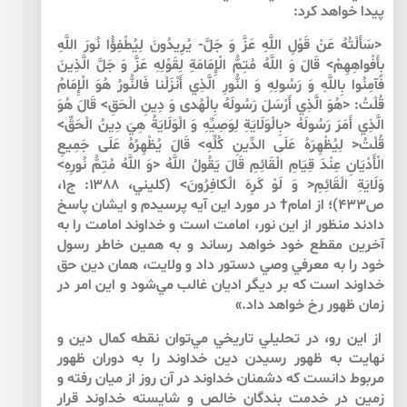
پيدا خواهد كرد:
<سَأَلْتُهُ عَنْ قَوْلِ اللَّهِ عَزَّ وَ جَلَّ- يُرِيدُونَ لِيُطْفِؤُا نُورَ اللَّهِ
بِأَفْواهِهِمْ‏‏> قَالَ وَ اللَّهُ مُتِمُّ الْإِمَامَةِ لِقَوْلِهِ عَزَّ وَ جَلَّ الَّذِينَ‏
فَآمِنُوا بِاللَّهِ وَ رَسُولِهِ وَ النُّورِ الَّذِي أَنْزَلْنا فَالنُّورُ هُوَ الْإِمَامُ
قُلْتُ: <هُوَ الَّذِي‏ أَرْسَلَ‏ رَسُولَهُ‏ بِالْهُدى‏ وَ دِينِ‏ الْحَقِ>‏ قَالَ هُوَ
الَّذِي أَمَرَ رَسُولَهُ <بِالْوَلَايَةِ لِوَصِيِّهِ وَ الْوَلَايَةُ هِيَ دِينُ الْحَقِّ>
قُلْتُ<‏ لِيُظْهِرَهُ‏ عَلَى‏ الدِّينِ‏ كُلِّهِ>‏ قَالَ يُظْهِرُهُ عَلَى جَمِيعِ
الْأَدْيَانِ عِنْدَ قِيَامِ الْقَائِمِ قَالَ يَقُولُ اللَّهُ‏ <وَ اللَّهُ مُتِمُّ نُورِهِ>‏
وَلَايَةِ الْقَائِمِ‏< وَ لَوْ كَرِهَ الْكافِرُونَ‏> (كليني، ۱۳۸۸: ج۱،
ص۴۳۳)؛ از امام† در مورد اين آيه پرسيدم و ايشان پاسخ
دادند منظور از اين نور، امامت است و خداوند امامت را به
آخرين مقطع خود خواهد رساند و به همين خاطر رسول
خود را به معرفي وصي دستور داد و ولايت، همان دين حق
خداوند است كه بر ديگر اديان غالب مي‌‌شود و اين امر در
زمان ظهور رخ خواهد داد.»
از اين رو، در تحليلي تاريخي مي‌‌توان نقطه كمال دين و
نهايت به ظهور رسيدن دين خداوند را به دوران ظهور
مربوط دانست كه دشمنان خداوند در آن روز از ميان رفته و
زمين در خدمت بندگان خالص و شايسته خداوند قرار