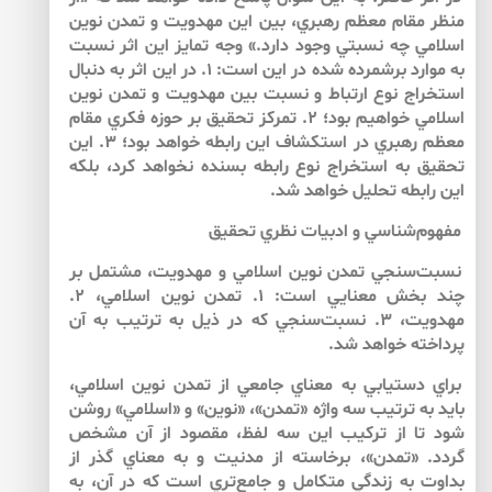
منظر مقام معظم رهبري، بين اين مهدويت و تمدن نوين
اسلامي چه نسبتي وجود دارد.» وجه تمايز اين اثر نسبت
به موارد برشمرده شده در اين است: ۱. در اين اثر به دنبال
استخراج نوع ارتباط و نسبت بين مهدويت و تمدن نوين
اسلامي خواهيم بود؛ ۲. تمركز تحقيق بر حوزه فكري مقام
معظم رهبري در استكشاف اين رابطه خواهد بود؛ ۳. اين
تحقيق به استخراج نوع رابطه بسنده نخواهد كرد، بلكه
اين رابطه تحليل خواهد شد.
مفهوم‌‌شناسي و ادبيات نظري تحقيق
نسبت‌‌سنجي تمدن نوين اسلامي و مهدويت، مشتمل بر
چند بخش معنايي است: ۱. تمدن نوين اسلامي، ۲.
مهدويت، ۳. نسبت‌‌سنجي كه در ذيل به ترتيب به آن
پرداخته خواهد شد.
براي دستيابي به معناي جامعي از تمدن نوين اسلامي،
بايد به ترتيب سه واژه «تمدن»، «نوين» و «اسلامي» روشن
شود تا از تركيب اين سه لفظ، مقصود از آن مشخص
گردد. «تمدن»، برخاسته از مدنيت و به معناي گذر از
بداوت به زندگي متكامل و جامع‌‌تري است كه در آن، به