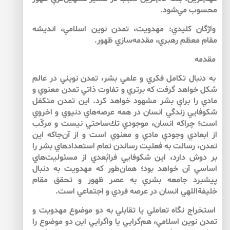
محسوب مي‌‌شود.
واژگان كليدي: مهدويت، تمدن نوين اسلامي، انديشه
مقام معظم رهبري، مقدمه‌‌سازي ظهور.
مقدمه
به دنبال تكامل فكري و علمي بشر، تمدن نويني در عالم
شكل خواهد گرفت كه برتري و تفاوت ذاتي تمدن معنوي و
مادي را براي بشر مشهود خواهد كرد. اين تمدن متكفل
شكوفايي زندگي انسان در همه عرصه‌‌هاي دنيوي و اخروي
است؛ چراكه انسان، موجودي تك‌‌ساحتي نيست و مركّب
از ابعادي وجودي مادي و معنوي است و از آن‌جاكه اين
تمدن، رسالت به فعليت رساندن تمام استعدادهاي بشر را
بر دوش دارد، اين شكوفايي فرابُعدي از مسئوليت‌‌هاي
اساسي آن خواهد بود؛ همان‌طور كه مهدويت به دنبال
پيشبرد جامعه بشري به عصر ظهور و تحقق مقام
خليفة‌‌اللهي انسان در عرصه فردي و اجتماعي است.
استخراج نگاه تعاملي يا تقابلي به دو موضوع مهدويت و
تمدن نوين اسلامي، هم‌‌گرايي يا واگرايي اين دو موضوع را