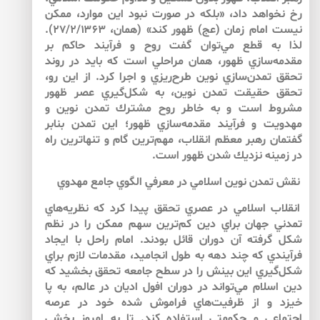
رخ نخواهد داد، «بلكه در صورت نبود اين موارد، ممكن
نيست امام زمان (عج) ظهور كند» (همان، ۲۷/۲/۱۳۶۳).
لذا به قطع مي‌‌توان گفت روح و فرآيند حاكم بر
مقدمه‌‌سازي ظهور، همان مراحلي است كه بايد در روند
تحقق تمدن‌‌سازي نوين طرح‌‌ريزي و اجرا كرد. از اين رو،
تحقق حقيقت تمدن نوين، به شكل‌‌گيري عصر ظهور
مشروط است و به خاطر روح مشترك تمدن نوين و
مهدويت و فرآيند مقدمه‌‌سازي ظهور؛ اين تمدن بنابر
گفتمان رهبر معظم انقلاب، مهم‌‌ترين گام و تنهاترين راه
در زمينه نزديك شدن ظهور است.
نقش تمدن نوين اسلامي در معرفي الگوي جامع مهدوي
انقلاب اسلامي در عصري تحقق پيدا كرد كه نظريه‌‌هاي
تمدني جهان براي دين كم‌ترين سهم ممكن را در نظم
شكل گرفته آن دوران قائل بودند. امام راحل با ايجاد
فرآيندي كه چند دهه به طول انجاميد، مقدمات لازم براي
شكل‌‌گيري اين بينش را در سطح جامعه تحقق بخشيد كه
دين اسلام مي‌‌تواند در دوران افول اديان در عالم، به پا
خيزد و از ظرفيت‌‌هاي فراموش شده خود در عرصه
اجتماعي و حكومتي استفاده كند. تا به امروز بخشي