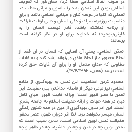
در صرف الفاظ اسلامي معنا كرد؛ همان‌طور كه تعريف
اسلامي بودن اين تمدن به صرف اصول و مباني خطاست.
تمدني كه تنها در عرصه كلان و مبنايي اسلامي باشد و براي
مناسبات روزمره، سبك زندگي انسان و حتي اوقات فراغت
او برنامه نداشته باشد، قادر نيست انسان را به
غايتي(توحيد) كه خداوند براي او در نظر گرفته است
برساند:
تمدّن اسلامي، يعني آن فضايي كه انسان در آن فضا از
لحاظ معنوي و از لحاظ مادّي مي‌‌تواند رشد كند و به غايات
مطلوبي كه خداي متعال او را براي آن غايات خلق كرده
است برسد (همان، ۱۴/۶/۱۳۹۲).
محدود كردن اسلاميت اين تمدن به بهره‌‌گيري از منابع
اسلامي نيز نوعي ديگر از فاصله انداختن بين حقيقت اين
تمدن با عصر ظهور است؛ چراكه غايت ظهور احياي كامل
دين در همه جهات و ارائه حقيقت اسلام به جامعه بشري
است. اين امر بدون بهره‌‌گيري از دين در همه شئون زندگي
انسان ميسر نخواهد بود. لذا اگر دوران ظهور، عصر تحقق
حقيقت تمدن نوين اسلامي است، بدين سبب است كه
تمدن نوين چه در متن و چه در حاشيه، چه در ظاهر و چه