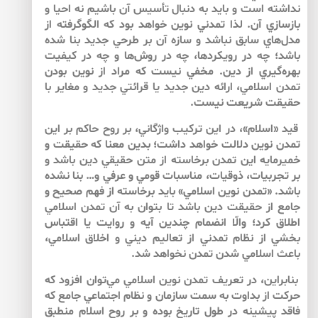
نداشته است و بايد به دنبال تأسيس آن باشيم نه احيا و
بازسازي آن. لذا تمدني نوين خواهد بود كه الگوگرفته از
مدل‌‌هاي سابق نباشد و سازه آن بر طرحي جديد بنا شده
باشد؛ چه در رويكردها، چه در روش‌‌ها و چه در كيفيت
بهره‌‌گيري از دين. مخفي نيست كه مراد از نوين بودن
تمدن اسلامي، ارائه دين جديد يا قرائتي جديد و مغاير با
حقيقت شريعت نيست.
قيد «اسلام»، در اين تركيب واژگاني، بر روح حاكم بر اين
تمدن نوين دلالت خواهد داشت؛ بدين معنا كه حقيقت و
خميرمايه اين تمدن برخاسته از متن حقيقي دين باشد و
بر تجربيات، ذوقيات، مناسبات قومي و عرفي و… بنا نشده
باشد. «تمدن نوين اسلامي» بايد برخاسته از فهم صحيح و
جامع از حقيقت دين باشد تا بتوان به آن تمدن اسلامي
اطلاق كرد؛ والّا انضمام چندين آيه و روايت يا اقتباس
بخشي از نظام تمدني از تعاليم ديني و اخلاق اسلامي،
باعث اسلامي شدن تمدن نخواهد شد.
بنابراين، در تعريف تمدن نوين اسلامي مي‌‌توان افزود كه
حركت از بداوت به سمت سازمان و نظام اجتماعي جامع كه
فاقد پيشينه در طول تاريخ بوده و بر روح اسلام منطبق