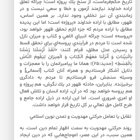
تاريخ حكم‌‌فرماست، از سنخ يك پروژه است؛ چراكه تعلق
اراده خداوند نيازمند آزمون و خطا و سعي نيست و در
زمانبندي آن نيز تخلفي وجود ندارد. بر همين اساس،
ظهور، مطابق با اراده خداوند «پروژه» است؛ اما اين پديده
مطابق با اراده مردم كه جزء لازم تحقق ظهور خواهد بود،
«پروسه» است؛ چراكه انبياي الاهي و كتاب و ميزان نازل
شده است تا مردم در فرآيندي پروسه‌‌اي براي تحقق قسط
و رسيدن عدل مطلق، قيام كنند: <لَقَدْ أَرْسَلْنا رُسُلَنا
بِالْبَيِّناتِ وَ أَنْزَلْنا مَعَهُمُ الْكِتابَ وَ الْمِيزانَ لِيَقُومَ النَّاسُ
بِالْقِسْطِ> (حديد:۲۵)؛ همانا ما پيامبرانمان را با معجزات و
دلايل آشكار فرستاديم و همراه آنان كتاب [آسمانى] و
وسيله سنجش فرو فرستاديم تا مردم به دادگرى
برخيزند». بنابراين، حادثه ظهور در يك نگرش، هم پروژه و
هم پروسه خواهد بود كه در آن، اراده انسان و تلاش فعال
او امري ضروري است. اما اين اراده در ذيل اراده جامع و
طرح كامل حق تعالي بر كل تاريخ قرار خواهد داشت.
تقابل يا تعامل حركتي مهدويت و تمدن نوين اسلامي
روند حركتي مهدويت به سمت اظهار تمام دين است. به
همين سبب، در اين عصر، اعوجاج‌‌هايي كه در دين ايجاد