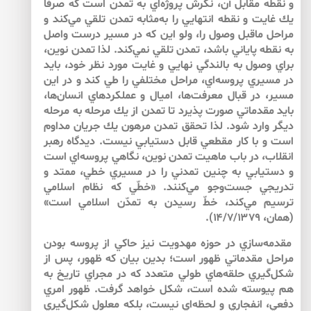
و نقطه مقابل آن، نگرش پروژه‌اي به تمدن است كه صرفاً
يك غايت و نقطه انتهايي را به‌مثابه تمدن تلقي مي‌كند و
مراحل ماقبل وصول را، ولو اين كه در مسير درست واصل
به نقطه پاياني باشد، تمدن تلقي نمي‌كند. لذا تمدن نوين،
براي وصول به بالندگي نهايي و غايت مورد نظر خود، بايد
در مسيري پروسه‌‌اي، مراحل مختلفي را طي كند و در اين
مسير، در قبال معرفت‌‌ها، اميال و عملكردهاي انسان‌‌ها،
بايد مقدماتي صورت پذيرد تا تمدن از يك مرحله به مرحله
ديگر وارد شود. لذا تحقق تمدن مرهون يك جريان مداوم
است و با كار مقطعي قابل دستيابي نيست. ديدگاه رهبر
انقلاب، در باب ماهيت تمدن نوين، نگاهي پروسه‌‌اي است
و دستيابي به چنين تمدني را در مسيري خطي، ممتد و
تدريجي جست‌وجو مي‌‌كنند. «خطّي كه نظام اسلامي
ترسيم مي‌‌كند، خطّ رسيدن به تمدّن اسلامي است»
(همان، ۱۴/۷/۱۳۷۹).
مقدمه‌‌سازي در حوزه مهدويت نيز حاكي از پروسه بودن
مراحل مقدماتي ظهور است؛ بدين بيان كه ظهور، پس از
شكل‌‌گيري حلقه‌‌هاي طولي متعدد كه در مجراي تاريخ به
هم پيوسته شده است، شكل خواهد گرفت. ظهور امري
دفعي، انفجاري و لحظه‌‌اي نيست، بلكه معلول شكل‌‌گيري