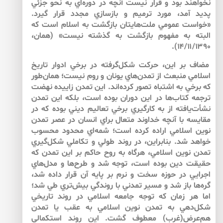
نخواهند بود و قرار نيست آنچه در دوره‌‌اي به نحو جزئي
پديد آمد، مورد ترميم و بازسازي مجدد قرار گيرد.
«خواست عمومي ملت‌‌هايتان بازگشت به اسلام است كه
البته به مفهوم بازگشت به گذشته نيست» (همان،
۱۴/۱۱/۱۳۹۰).
مضاف بر اين، حركت شكل‌‌گرفته در برخي ادوار تاريخ
اسلامي منبعث از تمدن‌‌هاي يونان و روم نيست؛ همان‌طور
كه برخي به اشتباه تصور كرده‌‌اند. اين تمدن زاييده نهضت
ترجمه كتاب‌ها در اين دوران بوده است، بلكه اين تمدن
نشأت‌‌يافته از به كارگيري برخي تعاليم ديني بوده كه در
مقايسه با آنچه خداوند متعال براي انسان در عصر تمدن
نوين اسلامي اراده كرده است؛ شمه‌‌اي محدود محسوب
خواهد شد. بنابراين، در روند طولي و تكاملي شكل‌‌گيري
تمدن نوين اسلامي، هرگاه به روح حاكم بر اين تمدن كه
حقيقت دين بوده است، توجه شد و طرح‌‌ها و مدل‌‌هاي
اجرايي در حوزه سخت و نرم بر پايه آن قرار داده شد،
گره‌‌ها باز شد و مسير تمدني با روندگي بيش‌تري طي شد؛
اما هر زمان كه توجه جامعه اسلامي در روند تاريخي
شكل‌‌دهي به تمدن نوين اسلامي به عقب يا تمدن
هم‌‌عرض(غرب) معطوف گشت. اين روند استكمالي