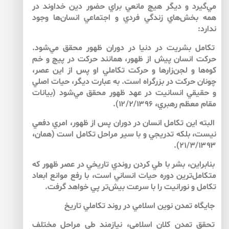
مي‌‌گيرد و ديگر هيچ مانعي براي حضور دين خداوند در
همه بخش‌‌هاي زندگي فردي و اجتماعي انسان‌‌ها وجود
ندارد:
تكامل بشريت در دنيا در دوران ظهور محقق مي‌شود.
حركت انسان پيش از ظهور، همانند حركت در پيچ و خم
كوه‌ها و لجن‌زارها و حركت تكاملي او پس از اين عصر،
چونان حركت در بزرگراه است. به عبارت ديگر، حيات اصلي
و حقيقي انسانيت در عهد ظهور محقق مي‌شود (بيانات
مقام معظم رهبري، ۱۲/۲/۱۳۹۶).
البته اين تكامل انسان در دوران پس از ظهور، امري دفعي
نيست، بلكه تدريجي و با سير مراحل تكامل است (همان،
۲۱/۳/۱۳۹۳).
بنابراين، بشر با طي كردن روندي تاريخي در عصر ظهور كه
متكامل‌‌ترين دوره حيات انساني است، با رفع موانع ابعاد
تكامل و نورانيت را با سرعت بيش‌تر پي خواهد گرفت.
جايگاه تمدن نوين اسلامي در روند تكاملي تاريخ
تحقق تمدن كلان اسلامي، نيازمند طي مراحل مختلف