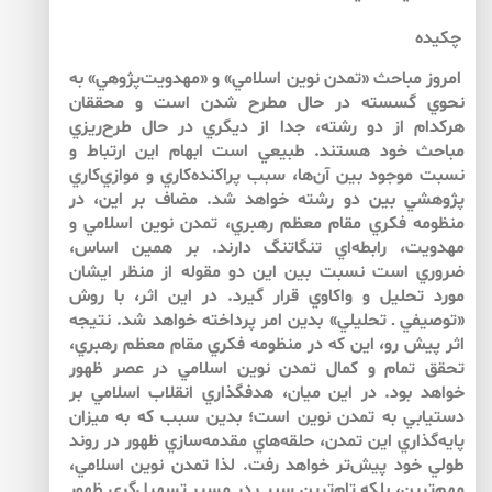
چكيده
امروز مباحث «تمدن نوين اسلامي» و «مهدويت‌‌پژوهي» به
نحوي گسسته در حال مطرح شدن است و محققان
هركدام از دو رشته، جدا از ديگري در حال طرح‌‌ريزي
مباحث خود هستند. طبيعي است ابهام اين ارتباط و
نسبت موجود بين آن‌ها، سبب پراكنده‌‌كاري و موازي‌‌كاري
پژوهشي بين دو رشته خواهد شد. مضاف بر اين، در
منظومه فكري مقام معظم رهبري، تمدن نوين اسلامي و
مهدويت، رابطه‌‌اي تنگاتنگ دارند. بر همين اساس،
ضروري است نسبت بين اين دو مقوله از منظر ايشان
مورد تحليل و واكاوي قرار گيرد. در اين اثر، با روش
«توصيفي ـ تحليلي» بدين امر پرداخته خواهد شد. نتيجه
اثر پيش رو، اين كه در منظومه فكري مقام معظم رهبري،
تحقق تمام و كمال تمدن نوين اسلامي در عصر ظهور
خواهد بود. در اين ميان، هدفگذاري انقلاب اسلامي بر
دستيابي به تمدن نوين است؛ بدين سبب كه به ميزان
پايه‌‌گذاري اين تمدن، حلقه‌‌هاي مقدمه‌‌سازي ظهور در روند
طولي خود پيش‌‌تر خواهد رفت. لذا تمدن نوين اسلامي،
مهم‌‌ترين، بلكه تام‌‌ترين سبب در مسير تسهيل‌‌گري ظهور