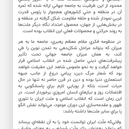
محدود از اين ظرفيت به جامعه جهاني ارائه شده كه ثمره
آن در منطقه و حتي كشورهاي هم‌‌جوار با رئوس قدرت
غربي نمودار شده و حلقه مقاومت شكل گرفته در منطقه و
در بخش‌‌هايي از جهان، محصول امتداد نگاه ديگر ملت‌‌ها
به روند حركتي و محصولات فعلي اين انقلاب بوده است.
در منظومه فكري مقام معظم رهبري، جامعه ما به هر
ميزان كه بتواند مراحل شكل‌‌دهي به تمدن نوين را طي
كند، به همان ميزان جامعه جهاني تحت تأثير
پيشرفت‌‌هاي ديني حاصل شده در انقلاب اسلامي قرار
خواهد گرفت و به نحو ملموس شاهد اين حقيقت خواهد
بود كه شعار مرگ دين، پيامي دروغ از جانب جبهه
استعماري دنيا بوده و دين در قرن حاضر نه تنها در حال
حيات است، بلكه از پويايي لازم براي پاسخگويي به
اقتضائات روز و نيازهاي انسان امروزي برخوردار است. در
اين زمان است كه انقلاب اسلامي و ملت ايران با تئوري
ظهور و مقدمه‌‌سازي اين دوران موعود، مي‌‌تواند نقش الگو
را براي ساير ملت‌‌ها داشته باشد:
وقتي‌كه ملّت ايران توانست خود را به آن نقطه‌اي برساند
كه بتواند به‌عنوان يك ملّت مُسلمِ – به معناي حقيقي