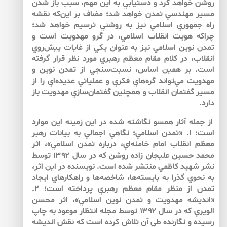
روشن خواهد كرد و دستيابي به اين مهم، سبب باز شدن
مسير مهندسي تمدن خواهد شد؛ مضاف بر اين‌كه نقشه
راه جمهوري اسلامي نيز به روشني ترسيم خواهد شد؛
چراكه هويت انقلاب اسلامي، در گرو مهدويت است و
تمدن نوين اسلامي نيز به عنوان يكي از غايات پيش‌‌روي
انقلاب، در كلام مقام معظم رهبري مورد نظر قرار گرفته
است. بر همين اساس، نسبت‌‌سنجي از تمدن نوين و
مهدويت مي‌‌تواند گره‌‌هاي فكري و عملياتي عديده‌‌اي را از
مسير گفتمان انقلاب و همچنين گفتمان‌‌سازي مهدويت باز
دارد.
از جمله آثار همسو نگاشته شده در اين زمينه اين موارد
است: ۱. «تمدن اسلامي؛ نگاهي اجمالي به بيانات رهبر
معظم انقلاب امام خامنه‌اي، درباره‌ تمدن اسلامي»، اثر
محمد حسين عليجان زاده روشن كه در سال ۱۳۹۲ توسط
نشر شهيد كاظمي منتشر شده است. نويسنده در اين اثر،
به نحوي گذرا به بايسته‌‌ها، شاخصه‌‌ها و راهكارهاي ايجاد
تمدن از منظر مقام معظم رهبري پرداخته است؛ ۲.
«انديشه مهدويت و تمدن نوين اسلامي»، اثر محسن
الويري كه در سال ۱۳۹۲ توسط مجله انتظار موعود به چاپ
رسيده و نگارنده طي آن تلاش كرده است كه نقش انديشه