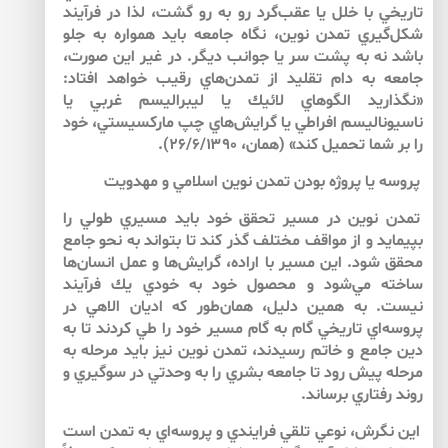
تاريخي با خلل يا عقب‌‌گرد رو به رو گشت، لذا در فرآيند
شكل‌‌گيري تمدن نوين، نگاه جامعه بايد همواره به جلو
باشد نه به پشت سر يا جوانب ديگر. در غير اين صورت،
جامعه به دام تقليد از تمدن‌‌هاي رقيب خواهد افتاد:
«نگذاريد الگوهاي لائيك يا ليبراليسم غربي يا
ناسيوناليسم افراطي يا گرايش‌‌هاي چپ ماركسيستي، خود
را بر شما تحميل كند» (همان، ۲۶/۶/۱۳۹۰).
پروسه يا پروژه بودن تمدن نوين اسلامي و مهدويت
تمدن نوين در مسير تحقق خود بايد مسيري طولي را
بپيمايد و از مواقف مختلف گذر كند تا بتواند به نحو جامع
محقق شود. اين مسير با اراده، گرايش‌‌ها و عمل انسان‌‌ها
ساخته مي‌‌شود و محصول خود به خودي يك فرآيند
نيست. به همين دليل، همان‌طور كه اديان الاهي در
پروسه‌‌اي تاريخي گام به گام مسير خود را طي كردند تا به
دين جامع و خاتم رسيدند، تمدن نوين نيز بايد مرحله به
مرحله پيش رود تا جامعه بشري را به وحدتي در سوگيري و
روند رفتاري برساند.
اين نگرش، نوعي تلقي فرايندي و پروسه‌اي به تمدن است