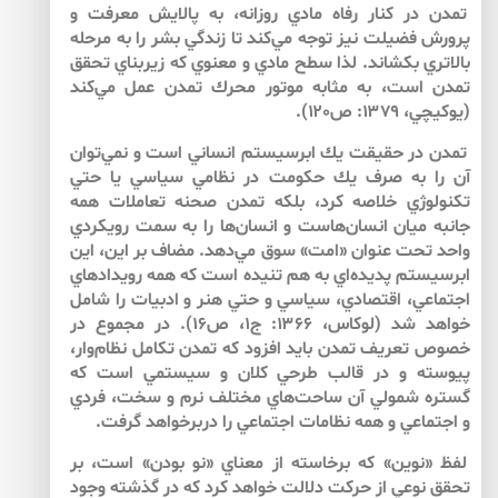
تمدن در كنار رفاه مادي روزانه، به پالايش معرفت و
پرورش فضيلت نيز توجه مي‌‌كند تا زندگي بشر را به مرحله
بالاتري بكشاند. لذا سطح مادي و معنوي كه زيربناي تحقق
تمدن است، به مثابه موتور محرك تمدن عمل مي‌‌كند
(يوكيچي، ۱۳۷۹: ص۱۲۰).
تمدن در حقيقت يك ابرسيستم انساني است و نمي‌‌توان
آن را به صرف يك حكومت در نظامي سياسي يا حتي
تكنولوژي خلاصه كرد، بلكه تمدن صحنه تعاملات همه
جانبه ميان انسان‌‌هاست و انسان‌‌ها را به سمت رويكردي
واحد تحت عنوان «امت» سوق مي‌‌دهد. مضاف بر اين، اين
ابرسيستم پديده‌‌اي به هم تنيده است كه همه رويدادهاي
اجتماعي، اقتصادي، سياسي و حتي هنر و ادبيات را شامل
خواهد شد (لوكاس، ۱۳۶۶: ج۱، ص۱۶). در مجموع در
خصوص تعريف تمدن بايد افزود كه تمدن تكامل نظام‌‌وار،
پيوسته و در قالب طرحي كلان و سيستمي است كه
گستره شمولي آن ساحت‌‌هاي مختلف نرم و سخت، فردي
و اجتماعي و همه نظامات اجتماعي را دربرخواهد گرفت.
لفظ «نوين» كه برخاسته از معناي «نو بودن» است، بر
تحقق نوعي از حركت دلالت خواهد كرد كه در گذشته وجود