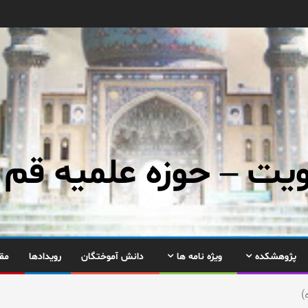
ت – حوزه علمیه قم
پژوهشکده
ویژه نامه ها
دانش آموختگان
رویدادها
مق
)