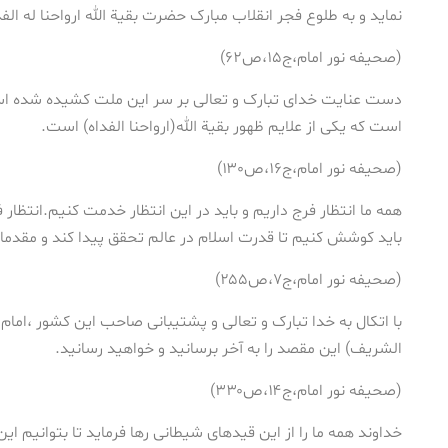
نماید و به طلوع فجر انقلاب مبارک حضرت بقیة الله ارواحنا له الف
(صحیفه نور امام،ج۱۵،ص۶۲)
دست عنایت خدای تبارک و تعالی بر سر این ملت کشیده شده است 
است که یکی از علایم ظهور بقیة الله(ارواحنا الفداه) است.
(صحیفه نور امام،ج۱۶،ص۱۳۰)
همه ما انتظار فرج داریم و باید در این انتظار خدمت کنیم.انتظار 
باید کوشش کنیم تا قدرت اسلام در عالم تحقق پیدا کند و مقدمات
(صحیفه نور امام،ج۷،ص۲۵۵)
با اتکال به خدا تبارک و تعالی و پشتیبانی صاحب این کشور ،امام 
الشریف) این مقصد را به آخر برسانید و خواهید رسانید.
(صحیفه نور امام،ج۱۴،ص۳۳۰)
خداوند همه ما را از این قیدهای شیطانی رها فرماید تا بتوانیم ای