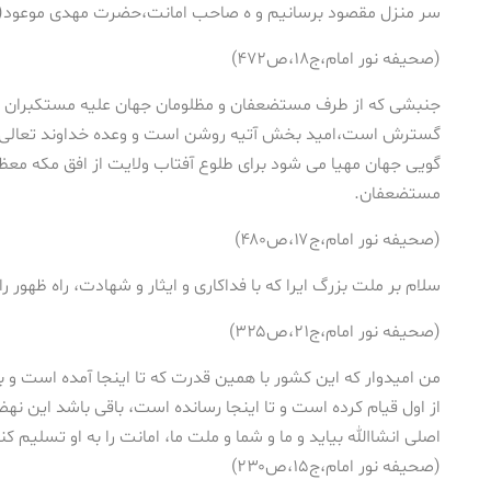
سر منزل مقصود برسانیم و ه صاحب امانت،حضرت مهدی موعود(اروا
(صحیفه نور امام،ج۱۸،ص۴۷۲)
جنبشی که از طرف مستضعفان و مظلومان جهان علیه مستکبران و
گسترش است،امید بخش آتیه روشن است و وعده خداوند تعالی را 
گویی جهان مهیا می شود برای طلوع آفتاب ولایت از افق مکه معظ
مستضعفان.
(صحیفه نور امام،ج۱۷،ص۴۸۰)
سلام بر ملت بزرگ ایرا که با فداکاری و ایثار و شهادت، راه ظهور را
(صحیفه نور امام،ج۲۱،ص۳۲۵)
من امیدوار که این کشور با همین قدرت که تا اینجا آمده است و ب
از اول قیام کرده است و تا اینجا رسانده است، باقی باشد این نه
اصلی انشاالله بیاید و ما و شما و ملت ما، امانت را به او تسلیم کن
(صحیفه نور امام،ج۱۵،ص۲۳۰)