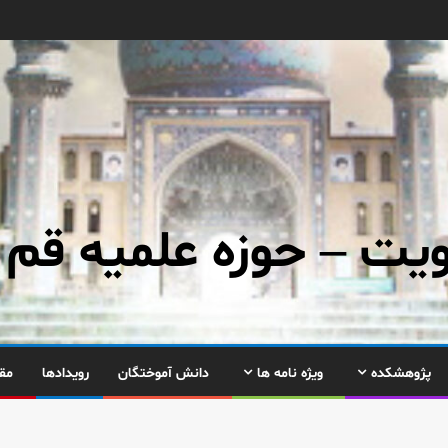
ت – حوزه علمیه قم
پژوهشکده
ویژه نامه ها
دانش آموختگان
رویدادها
مق