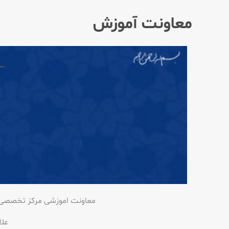
معاونت آموزش
معاونت اموزشی مرکز تخصصی م
علا