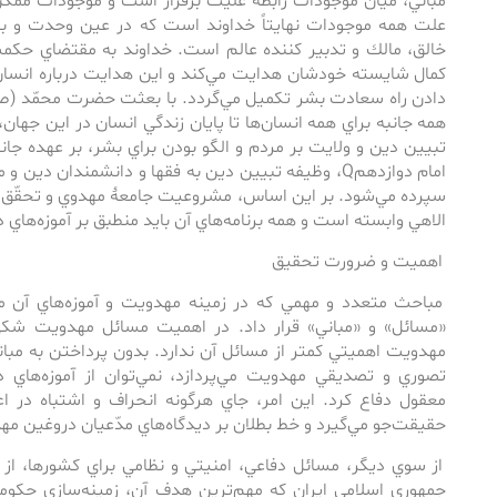
مباني، ميان موجودات رابطه علّيت برقرار است و موجودات ممكن 
علت همه موجودات نهايتاً خداوند است‌ كه ‌در عين وحدت و ب
خالق، مالك و تدبير كننده عالم است. خداوند به ‌مقتضاي حكم
كمال شايسته خودشان هدايت مي‌كند و اين هدايت درباره انسان‌ه
دادن راه سعادت بشر تكميل مي‌گردد. با بعثت حضرت محمّد (ص)
همه ‌جانبه‌ براي همه انسان‌ها تا پايان زندگي انسان در اين جها
تبيين دين و ولايت بر مردم و الگو بودن براي بشر، بر عهده ج
امام دوازدهمQ، وظيفه تبيين دين به ‌فقها و دانشمندان د
سپرده مي‌شود. بر اين اساس، مشروعيت جامعۀ مهدوي و تحقّق آمو
الاهي وابسته است و همه برنامه‌هاي آن بايد منطبق بر آموزه‌هاي 
اهميت و ضرورت تحقيق
مباحث متعدد و مهمي كه در زمينه مهدويت و آموزه‌هاي آن
«مسائل» و «مباني» قرار داد. در اهميت مسائل مهدويت شكي 
مهدويت اهميتي كم­تر از مسائل آن ندارد. بدون پرداختن به‌ مباني
تصوري و تصديقي مهدويت مي‌پردازد، نمي‌توان از آموزه‌هاي
معقول دفاع كرد. اين امر، جاي هرگونه انحراف و اشتباه در اع
حقيقت‌جو مي‌گيرد و خط بطلان بر ديدگاه‌هاي مدّعيان دروغين م
از سوي ديگر، مسائل دفاعي، امنيتي و نظامي براي كشورها، از 