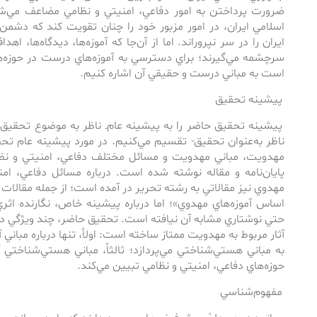
ضرورت پرداختن به ‌امور دفاعي، امنيتي و نظامي مضاعف مي‌ش
اسلامي ايران، در امور مزبور خود را چنان تقويت كند ‌كه ‌دشمن
ايران را در سر نپروراند. اما از آن‌جا ‌كه ‌آموزه‌ها، ديدگاه‌ها، ا
سرچشمه مي‌گيرند؛ براي دسترسي به ‌آموزه‌هاي درست در حوزه‌ها
است به ‌مباني درست و حقيقي آن اشاره كنيم.
پيشينه تحقيق
پيشينه تحقيق حاضر را به ‌پيشينه عام‌ـ ‌ناظر به ‌موضوع تحقيق 
ناظر به‌عنوان تحقيق- ‌تقسيم مي‌كنيم. در مورد پيشينه عام تحق
مهدويت، مباني مهدويت و مسائل مختلف دفاعي، امنيتي و نظام
پايان‌نامه و مقاله نوشته شده است. درباره مسائل دفاعي، امني
مهدوي نيز مقالاتي به ‌رشته تحرير در آمده است‌؛ از جمله مقالات
اساس آموزه‌هاي مهدوي»؛ اما درباره پيشينه خاص، نگارنده اثري
حتي نوشتاري مشابه ‌آن نيافته است. تحقيق حاضر، چند ويژگي دارد‌ 
آثار مربوط به‌ مهدويت ممتاز ساخته است: اولاً، تنها درباره مباني 
به ‌مباني هستي‌شناختي مي‌پردازد؛ ثالثاً، مباني هستي‌شناختي آ
‌حوزه‌هاي دفاعي، امنيتي و نظامي تبيين مي‌كند.
مفهوم‌شناسي