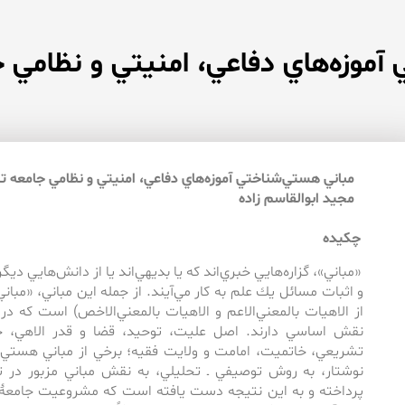
آموزه‌هاي دفاعي، امنيتي و نظامي 
مباني هستي‌شناختي آموزه‌هاي دفاعي، امنيتي و نظامي جامعه ت
مجيد ابوالقاسم زاده
چكيده
«مباني»، گزاره‌هايي خبري‌اند ‌كه ‌يا بديهي‌اند يا از دانش‌هايي دي
و اثبات مسائل يك علم به ‌كار مي‌آيند. از جمله اين مباني، «مبا
از الاهيات بالمعني‌الاعم و الاهيات بالمعني‌الاخص) است ‌كه ‌د
نقش اساسي دارند. اصل عليت، توحيد، قضا و قدر الاهي، 
تشريعي، خاتميت، امامت و ولايت فقيه؛ برخي از مباني هستي‌
نوشتار، به‌ روش توصيفي ‌ـ‌ تحليلي، به ‌نقش مباني مزبور در 
پرداخته و به ‌اين نتيجه دست يافته است ‌كه ‌مشروعيت جامعۀ م