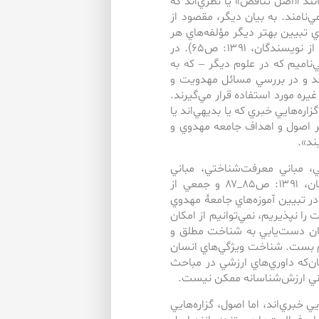
انند «اصل تناقض» يا نظري‌اند كه
‌نامند. به ‌بيان ديگر، مقصود از
اي تبيين بهتر ديگر مؤلفه‌هاي هر
نظام فكري، مانند اصول، اهداف و روش‌ها به‌كار مي‌روند (جمعي از نويسندگان، ۱۳۹۱: ص۶۵). در
يم ‌كه ‌در علوم ديگر – ‌كه ‌به‌
وند و در بررسي مسائل مهدويت و
ره مورد استفاده قرار مي‌گيرند.
ره‌هايي خبري ‌كه ‌يا بديهي‌اند يا
ير اصول و اهداف جامعه مهدوي و
ند».
ي، مباني معرفت‌شناختي، مباني
انسان‌شناختي و مباني ارزش‌شناختي (ر.ك: جمعي از نويسندگان، ۱۳۹۱: ص۸۵_۸۷ و جمعي از
 نقش مهمّي در تبيين آموزه‌هاي جامعۀ مهدوي
ت را نپذيريم، نمي‌توانيم از امكان
ان دست‌يابي به ‌شناخت مطلق و
يم بست. شناخت ويژگي‌هاي انسان
‌كه داوري‌هاي ارزشي در مباحث
باني ارزش‌شناسانه ممكن نيست.
 خبري‌اند،‌ اما اصول، گزاره‌هايي