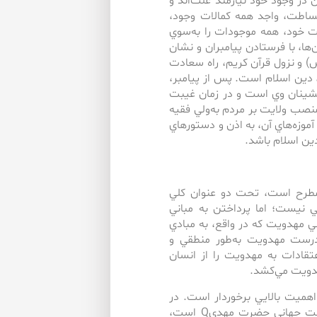
در وجود خود نيازمند علت‌اند و
ساطت، واجد همه كمالات وجود،
ت خود، همه موجودات را به‌سوي
ا، با فرستادن پيامبران و نشان
 و نزول قرآن كريم، راه سعادت
ن، دين اسلام است. پس از پيامبر،
انشينان وي است و در زمان غيبت
ين و منصب ولايت بر مردم به‌ولي فقيه
زه‌هاي آن، به ‌اذن و دستورهاي
دين اسلام باشد.
 مطرح است، تحت دو عنوان كلي
نيست؛ اما پرداختن به‌ مباني
 مهدويت‌ كه ‌در واقع، به ‌مبادي
 درست مهدويت به‌طور منطقي و
تقادات به‌ مهدويت را از انسان
هدويت مي‌كشد.
اهميت بالايي برخوردار است. در
جمهوري اسلامي ايران ‌كه مهم‌ترين هدف آن، زمينه‌سازي حكومت جهاني حضرت مهديQ است،