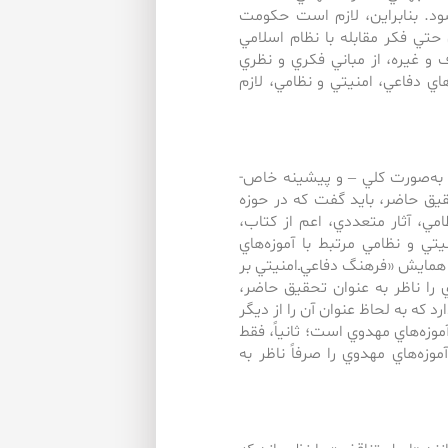
ود. بنابراين، لازم است حكومت
 حتي فكر مقابله با نظام اسلامي
هداف و غيره، از مباني فكري و نظري
ي دفاعي، امنيتي و نظامي، لازم
به‌صورت كلي – ‌و پيشينه خاص‌-‌
يق حاضر، بايد گفت ‌كه‌ در حوزه
ي، آثار متعددي، اعم از كتاب،
تي و نظامي مرتبط با آموزه‌هاي
 همايش «فرهنگ دفاعي‌ـ‌امنيتي بر
 را ناظر به‌ عنوان تحقيق حاضر،
كه ‌به ‌لحاظ عنوان آن را از ديگر
آموزه‌هاي مهدوي است؛ ثانياً، فقط
موزه‌هاي مهدوي را صرفاً ناظر به