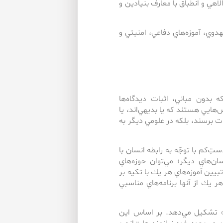
الاهي و انطباق با معارف بنيادين و
دوي، آموزه‌هاي دفاعي، امنيتي و
 ‌بدون مباني، اثبات ديدگاه‌ها
ايي هستند‌ كه ‌يا بديهي‌اند، يا
ت برسند، بلكه در علومي ديگر به
‌كم با توجّه به ‌رابطه انسان با
ن‌هاي ديگر؛ مي‌توان حوزه‌هاي
يين آموزه‌هاي هر يك با تكيه بر
هر يك از آن­ها برنامه‌هاي مناسبي
ختي» تشكيل مي‌دهد. بر اساس اين