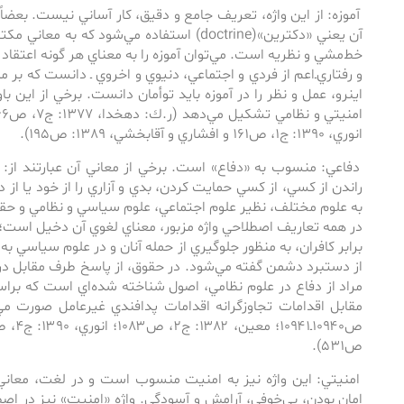
آموزه: از اين واژه، تعريف جامع و دقيق، كار آساني نيست. بعضاً 
آن يعني «دكترين»(doctrine) استفاده مي‌شود ‌كه
خط‌مشي و نظريه است. مي‌توان آموزه را به ‌معناي هر گونه اعتقاد
و رفتاري‌ـ‌اعم از فردي و اجتماعي، دنيوي و اخروي ـ ‌دانست‌ كه بر 
اين­رو، عمل و نظر را در آموزه بايد توأمان دانست. برخي از اين باور
انوري، 1390: ج1، ص161 و افشاري و آقابخشي، 1389: ص195).
دفاعي: منسوب به «‌دفاع» است. ‌برخي از معاني آن عبارتند از:
راندن از كسي، از كسي حمايت كردن، بدي و آزاري را از خود يا از
به‌ علوم مختلف، نظير علوم اجتماعي، علوم سياسي و نظامي و حق
در همه تعاريف اصطلاحي واژه مزبور، معناي لغوي آن دخيل است؛ مث
برابر كافران، به منظور جلوگيري از حمله آنان و در علوم سياسي 
از دستبرد دشمن گفته مي‌شود. در حقوق، از پاسخ طرف مقابل در ه
مراد از دفاع در علوم نظامي، اصول شناخته ‌شده‌اي است ‌كه ‌بر
ص۵۳۱).
امنيتي: اين واژه نيز به ‌امنيت منسوب است‌ و ‌در لغت،‌ معاني
امان بودن، بي‌خوفي، آرامش و آسودگي. واژه «امنيت» نيز در اصط