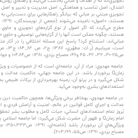
تجويزي‌اند كه ‌از اهداف و مباني به‌دست مي‌آيند و راهنماي روش‌
اعتدال، اصل تناسب و هماهنگي، اصل مديريت و تدبير و اصل اولو
تجويزي مبتني بر مباني كه بيانگر راهكارهايي براي دست‌يابي به ا
مطرح مي‌گردد كه اگر اصول از نوع گزاره‌هاي تجويزي و حاوي م
هستند، چگونه ممكن است آن­ها را از گزاره‌هايي توصيفي و حاوي
مباني‌اند، استنتاج كرد؟ پاسخ اين مسئله اختلافي را در آثار م
ص۲۵-۳۰، ۳۲، ۴۲، ۴۵ و۴۶؛ مصباح يزدي، ۱۳۸۱: ص۸۴ـ۱۰۴ و جوادي آملي، ۱۳۷۵: ص۴۷_ ۱۳۵).
جامعه‌ مهدوي: مراد از آن، جامعه‌اي است كه از خصوصيات و و
زمانQ برخوردار باشد. در اين جامعه جهاني، حاكميت عدالت
شكل مي‌گيرد و در پرتو آن، زمينه‌ بهره‌برداري از بركات طبيع
استعدادهاي بشري به‌وجود مي‌آيد.
در جامعه مهدوي، به­خاطر برخي ويژگي‌ها، همچون حاكميت دين بر
عدالت و اجراي كامل قوانين در عالم، امنيت و آرامش فردي و ا
بُروز تمام استعدادهاي انساني، حيات كامل و مطلوب بشر تحقق م
امام زمانQ و ظهور آن حضرت شكل مي‌گيرد؛ اما جامعه اسلامي
مصباح يزدي، 1391: ص55، 199ـ203).