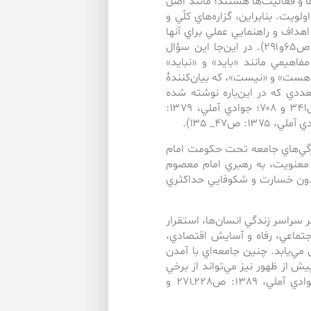
ها و فعاليت‌ها هستند؛ مانند اصل
يت. بنابراين، گزاره‌هاي كلّي و
هداف و راهنمايي عملي براي آن­ها
هستند، «اصول» ناميده مي‌شوند (جمعي از نويسندگان، ۱۳۹۱: ص۶۵و۲۹۱). در اين‌جا اين سؤال
فاهيمي مانند «بايد» و «نبايد»
 «هست» و «نيست»، كه بيان‌كنندۀ
تعددي كه در اين‌باره نوشته شده
است، مي­يابيم (ر.ك: مطهّري، ۱۳۸۷: ج۲، ص ۸۲_۸۴؛ ج۱۳، ص۳۴۱ و ۷۰۸؛ جوادي آملي، ۱۳۷۹:
يژگي‌هاي جامعه تحت حكومت امام
 و معنويت، به رهبري امام معصوم
ي بدون خسارت و شكوفايي حداكثري
 سراسر زندگي انسان‌ها، استقرار
جتماعي، رفاه و آسايش اقتصادي،
ي‌يابد. چنين جامعه‌اي با آمدن
 پيش از ظهور نيز مي‌تواند از برخي
ويژگي‌هاي آن برخوردار باشد (خامنه‌اي، 1391: ص333ـ350؛ جوادي آملي، 1389: ص228ـ271 و