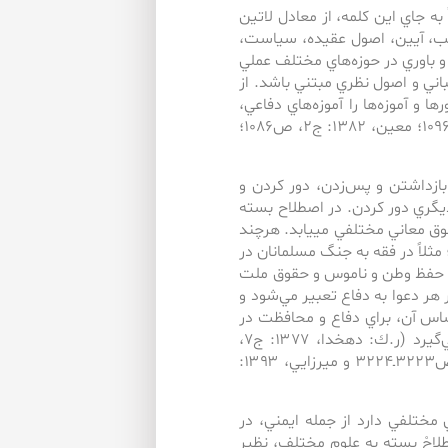
به جاي اين كلمه، از معادل لاتين
 ‌به ‌معاني مكتب، آيين، اصول عقيده، سياست،
 و باوري در حوزه‌هاي مختلف عملي
مباني و اصول نظري مبتني باشد. از
ها و آموزه‌ها را آموزه‌هاي دفاعي،
امنيتي و نظامي تشكيل مي‌دهد (ر.ك: دهخدا، 1377­: ج7، ص10966؛ معين، 1382: ج2، ص1086؛
 بازداشتن و پس‌زدن، دور كردن و
 ديگري دور كردن. در اصطلاح بسته
وق معاني مختلفي مي­يابد. هرچند
لاً در فقه به ‌جنگ مسلمانان در
به ‌حفظ وطن و ناموس و حقوق ملت
ر دعوا به ‌دفاع تعبير مي‌شود و
اساس آن، براي دفاع و محافظت در
مقابل اقدامات تجاوزگرانه اقدامات پدافندي غيرعامل صورت مي‌گيرد (ر.ك: دهخدا، ۱۳۷۷: ج۷،
ص۱۰۹۴۰ـ۱۰۹۴۱؛ معين، ۱۳۸۲: ج۲، ص۱۰۸۳؛ انوري، ۱۳۹۰: ج۴، ص۳۲۲۳ـ۳۲۲۴ و ميرزايي، ۱۳۹۳:
 مختلفي دارد از جمله ايمني، در
لاحْ بسته به ‌علوم مختلف، نظير