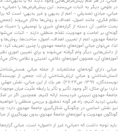
مباني: در هر علمْ پيش‌فرض‌هايي وجود دارند‌ كه ‌يا بديهي‌اند، م
در علومي ديگر به ‌اثبات مي‌رسند. اين پيش‌فرض‌ها را «مباني» مي
مباني، مبادي تصديقي‌ – اعم از بديهي و غير بديهي- ‌است ‌كه ‌بر
بحث حاضر، آن دسته از گزاره‌هاي خبري يا توصيفي را «مبنا» مي‌نام
گونه‌اي بر امامت و مهدويت تقدّم منطقي دارند – اثبات مي‌ش
جامعۀ مهدوي، اعم از تعيين اهداف، اصول، ساحت‌ها، روش‌ها و غي
لذا، مي‌توان مباني آموزه‌هاي جامعه مهدوي را چنين تعريف كرد: «گزا
از دانش‌هايي ديگر وام گرفته مي‌شوند و براي تعيين اموري نظ
آموزه‌هاي آن، همچون آموزه‌هاي دفاعي، امنيتي و نظامي به‌كار مي‌آي
مباني داراي گونه‌هاي مختلفي­اند از جمله مباني هستي‌شناخت
نويسندگان، ۱۳۹۷: ص۲۴-۲۷). هر يك از اين مباني،
دارد؛ براي مثال، اگر وجود تأثير و تأثر يا رابطه علّيت ميان موجودا
جامعۀ مهدوي تبييني خردپسند ارائه كنيم. همچنين اگر در امك
يقيني ترديد كنيم، راه هر گونه تحقيق و بررسي منطقي را خواه
نيز نقش اساسي در چگونگي شكل‌گيري جامعۀ مهدوي دارد؛ چنان
گوناگون مهدويت و آموزه‌هاي جامعۀ مهدوي بدون بهره‌گيري از م
بايد توجه داشت‌ كه ‌«مباني» غير از «اصول» است. مباني گزاره‌هايي