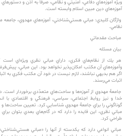
‌ويژه آموزه‌هاي دفاعي، امنيتي و نظامي، صرفاً به ‌اذن و دستورهاي 
آموزه‌هاي دين مبين اسلام وابسته است.
واژگان كليدي: مباني هستي‌شناختي، آموزه‌هاي مهدوي، جامعه مه
نظامي.
مباحث مقدماتي
بيان مسئله
هر يك از نظام‌هاي فكري، داراي مباني نظري ويژه‌اي است ‌كه
وآموزه‌هاي آن مكتب امكان‌پذير نخواهد بود. اين مباني، پيش‌فرض‌ه
اگر هم بديهي نباشند، لازم نيست در خود آن مكتب فكري به ‌اثبا
‌اثبات مي‌رسند.
جامعۀ مهدوي از آموزه‌ها و ساحت‌هاي متعدّدي برخوردار است. دستِ
خدا و نيز روابط اجتماعي، سياسي، فرهنگي و اقتصادي با انسا
گوناگوني را براي جامعۀ مهدوي شناسايي كرد. تعيين ساحت‌ها و تب
مباني نظري، اين فايده را دارد‌ كه ‌در گام‌هاي بعدي بتوان براي 
طراحي كرد.
مباني انواعي دارد‌ كه ‌يك­دسته از آن­ها را «مباني هستي‌شنا