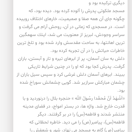
دیگری تركیده بود و
مسجد ملكوتی پدرش را آلوده كرده بود. دیده بود، كه
چگونه جای آن همه صفا و صمیمیت، خارهای اختلاف روییده
است. در مسجدی كه زمانی در آن، روحش آرام می گرفت و
سراسر وجودش، لبریز از معنویت می شد، اینك سهمگین
ترین اهانتها، به ساحت مقدسش وارد شده بود و تلخ ترین
خاطرات حیاتش را در آن تجربه كرده بود.
دلش به سان آسمان، پر از ابرهای تیره و تار و آبستن، باران
گرفت. پدرش كجا بود كه او را در چنین شرایط تاریكی
ببیند. ابرهای آسمان دلش غرشی كرد و سپس سیل باران از
چشمان مباركش سرازیر شد. گویی چشمانش سوراخ شده
بود.
«اَشْهَدُ اَنَّ مُحمَّدا رسُولُ اللّه » حنجره بلال را درنوردید و با
قدرت خارج شد. واژه ها، در بستر امواج، در فضای مدینه
منتشر شدند و فاطمه(س) را در بر گرفتند. دیگر
فاطمه(س)، پیامبر(ص) را می دید. خاطره لحظاتی كه
پیامبر(ص) گام به مسجد می نهاد، شور و شعفش را