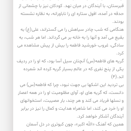
قبرستان، با آیندگان در میان نهد. كودكان نیز با چشمانی از
حدقه در آمده، افول ستاره ای را ناباورانه، به نظاره نشسته
بودند.
هنگامی كه شب چادر سیاهش را می گستراند، علی(ع) به
بقیع می آمد و آنها را به خانه بر می گرداند. اما هر شب، به
سادگی، غروب خورشید فاطمه را بیش از پیش مشاهده می
كرد.
گریه های فاطمه(س) آنچنان سیل آسا بود، كه او را در ردیف
یكی از پنج نفری كه در عالم بسیار گریه كرده اند شمرده
اند.(۴)
بی تردید این اشكها بی جهت نبود، چرا كه فاطمه(س) می
دانست، كه گریه های او، آوای مظلومیت او را در همه اعصار
و نسلها فریاد می كند و هر چند، بار مصیبت، استخوانهای
او را خرد می كند، اما شاهراه هدایت و كمال را نیز در برابر
آیندگان آشكار خواهد كرد.
همین كه آهنگ «اللّه اكبر»، چون كبوتری در دل آسمان