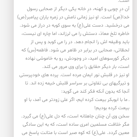
است.
آن درِ چوبی و كهنه، درِ خانه یكی دیگر از صحابی رسول
خدا(ص) است. او نیز زمانی نامش در زمره یاران پیامبر(ص)
می درخشید. دست علی(ع) به سوی كوبه در دراز می شود.
خاطره تلخ معاذ، دستش را می لرزاند، اما چاره ای نیست،
باید وظیفه اش را انجام دهد. در را می كوبد و پس از
لحظاتی، صحابی در برابر در ظاهر می شود. فاطمه(س) كه
دیگر كورسوهای امید، در وجودش، رو به خاموشی نهاده
است، بار دیگر حقایق را برای وی مرور می كند.
او نیز در قلبش نور ایمان مرده است. پرده های خودپرستی
و تیرگیهای بی تفاوتی بر سراسر قلبش خیمه زده اند. تا
آنجا كه بدون آنكه فكر كند می گوید:
ـ ما با ابوبكر بیعت كرده ایم، اگر علی زودتر می آمد، با او
بیعت كرده بودیم!
سخن وی آن چنان جاهلانه است، كه دل علی(ع) می گیرد.
مگر خلافت مسلمین امری ساده است، كه به این سادگی
معین گردد. علی(ع) كه كوه صبر است با متانت پاسخ می