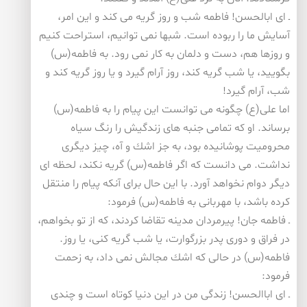
ـ ای ابالحسن! فاطمه شب و روز گریه می كند و این امر،
آسایش ما را ربوده است. شبها نمی توانیم، استراحت كنیم
و روزها هم، دست و دلمان به كار نمی رود. به فاطمه(س)
بگویید، یا شب گریه كند، روز آرام گیرد و یا روز گریه كند و
شب، آرام گیرد!
اما علی(ع) چگونه می توانست این پیام را به فاطمه(س)
برساند. او كه تمامی جنبه های زندگیش را رنگ سیاه
محرومیت پوشانیده بود، به جز اشك و آه، چیز دیگری
نداشت. می دانست كه اگر فاطمه(س) گریه نكند، لحظه ای
دیگر دوام نخواهد آورد. با این حال برای آنكه پیام را منتقل
كرده باشد، با مهربانی به فاطمه(س) فرمود:
ـ فاطمه جان! پیرمردان مدینه تقاضا كردند، كه از تو بخواهم،
در فراق و دوری پدر بزرگوارت، یا شب گریه كنی، یا روز.
فاطمه(س) در حالی كه اشك مجالش نمی داد، به زحمت
فرمود:
ـ ای اباالحسن! زندگی من در این دنیا كوتاه است و چندی