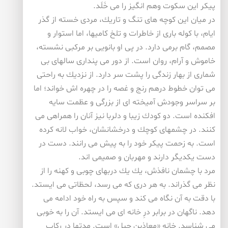
پیكر این سكوت وهم انگیز را می خَلَد.
در میان این كوچه های تنگ و تاریك، مردی خسته از گذر
ایام، با كوله باری از خاطرات و تلخ كامیها، اما استوار و
مصمم، گام برمی دارد. در پی او بانویی بر مركبی نشسته،
خاموش و آرام، روان است. از دور می پنداری سالهای بی
شماری از بهار زندگی را پشت سر دارد. از نزدیك به راحتی
می توان خطوط درهم رنج و غصه را در چهره اش خواند؛ اما
بر سراسر وجودش آمیخته ای از بزرگی و عظمت سایه
افكنده است. دو كودك زیبا و دلربا نیز آنان را همراهی می
كنند. در چشمهای كوچك و درخشانشان، خواب لانه كرده
است. به زحمت پیكر خود را به پیش می رانند. دست در
دست یكدیگر دارند و مهربان و صمیمی اند.
مرد با چشمان نافذش، یك یك دربهای چوبی و كهنه را از
نظر می گذراند. به هر دری كه می رسد، لحظاتی می ایستد.
با دقت به آن نگاه می كند و سپس به راه خود ادامه می
دهد. ناگهان در برابر درِ خانه ای می ایستد. آن را به خوبی
می شناسد. خانه «معاذبن جبل» است. مدتها در ركاب