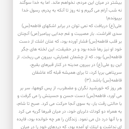
بیشتر در میان این مردم، نخواهم ماند. اما به خدا سوگند
نه شب آرام می گیرم و نه روز تا آنكه به پدرم، رسول خدا
بپیوندم!
علی(ع) دریافت كه نمی توان در برابر اشكهای فاطمه(س)
سدی افراشت. بار مصیبت و غم جدایی پیامبر(ص) آنچنان
بر قلب فاطمه(س) فشار آورده بود، كه عنان اشك از دست
خود او نیز رها شده بود و در حقیقت، این لخته های جگر
فاطمه(س) بود، كه از چشمان غمبارش، بیرون می ریخت. از
این رو علی(ع) در بیرون مدینه در كنار قبرهای بقیع،
سرپناهی برپا كرد، تا برای همیشه قبله گاه عاشقان
فاطمه(س) باشد.(۳)
هر روز كه خورشید نگران و مضطرب، از پس كوهها، سر بر
می آورد، فاطمه(س) دست حسن و حسینش را می گرفت و
با حالتی رقت بار، به سوی آنجا حركت می كرد. صبح تا شام،
به همراه دو كودك دلربای خود، در میان قبرها گریه می كرد
و با آنها درد دل می نمود. زندگان را هر چه خوانده بود، فایده
ای نداشت و اینك او آمده بود، كه دردهای خود را در میان