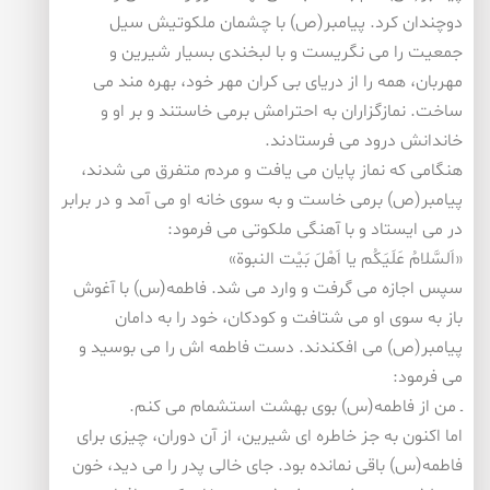
دوچندان كرد. پیامبر(ص) با چشمان ملكوتیش سیل
جمعیت را می نگریست و با لبخندی بسیار شیرین و
مهربان، همه را از دریای بی كران مهر خود، بهره مند می
ساخت. نمازگزاران به احترامش برمی خاستند و بر او و
خاندانش درود می فرستادند.
هنگامی كه نماز پایان می یافت و مردم متفرق می شدند،
پیامبر(ص) برمی خاست و به سوی خانه او می آمد و در برابر
در می ایستاد و با آهنگی ملكوتی می فرمود:
«اَلسَّلامُ عَلَیَكُم یا اَهْلَ بَیْت النبوة»
سپس اجازه می گرفت و وارد می شد. فاطمه(س) با آغوش
باز به سوی او می شتافت و كودكان، خود را به دامان
پیامبر(ص) می افكندند. دست فاطمه اش را می بوسید و
می فرمود:
ـ من از فاطمه(س) بوی بهشت استشمام می كنم.
اما اكنون به جز خاطره ای شیرین، از آن دوران، چیزی برای
فاطمه(س) باقی نمانده بود. جای خالی پدر را می دید، خون