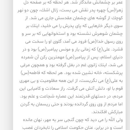
عمر بر چشمانش ماندگار شد. هر لحظه كه بر صفحه دل
زهرا(س) چهره پدر نقش می بست، زلال اشك، چون دو نهر
كوچك از گوشه های چشمان مقدسش جاری می شد. از
سوی دیگر خارهایی كه پای پدرش را می خلید، اینك بر
چشمان شوهرش نشسته بود و استخوانهایی كه بر سر و
روی رسول خدا(ص) فرود می آمد، گلوی او را سخت می
فشرد. علی(ع) كه زمانی یار و مونس پیامبر(ص) بود و در
دنیای اسلام، پس از پیامبر(ص) مهمترین ركن آن شمرده
می شد، اینك زانوی غم در بغل گرفته بود و همچون مرغی
پرشكسته، خانه نشین شده بود. هر لحظه كه فاطمه(س)
به علی(ع) می نگریست، از این همه مظلومیت و بی مهری
قوم با او، دلش آتش می گرفت. راز سعادت و كامیابی این
مردم، در دستهای قدرتمند این عصاره شجاعت و علم بود.
اما مردم از وی روی گردانده بودند و حتی ریسمان به گردن
مباركش افكندند.
ولی اللّه را می دید كه چون گنجی سر به مهر، نهان مانده
است و در برابر، عنان حكومت اسلامی را نابخردان غصب