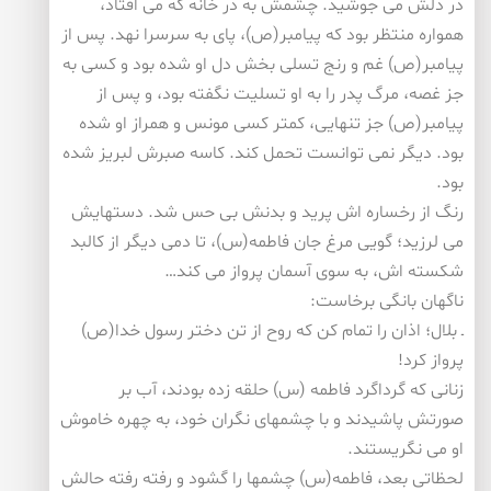
در دلش می جوشید. چشمش به در خانه كه می افتاد،
همواره منتظر بود كه پیامبر(ص)، پای به سرسرا نهد. پس از
پیامبر(ص) غم و رنج تسلی بخش دل او شده بود و كسی به
جز غصه، مرگ پدر را به او تسلیت نگفته بود، و پس از
پیامبر(ص) جز تنهایی، كمتر كسی مونس و همراز او شده
بود. دیگر نمی توانست تحمل كند. كاسه صبرش لبریز شده
بود.
رنگ از رخساره اش پرید و بدنش بی حس شد. دستهایش
می لرزید؛ گویی مرغ جان فاطمه(س)، تا دمی دیگر از كالبد
شكسته اش، به سوی آسمان پرواز می كند…
ناگهان بانگی برخاست:
ـ بلال؛ اذان را تمام كن كه روح از تن دختر رسول خدا(ص)
پرواز كرد!
زنانی كه گرداگرد فاطمه (س) حلقه زده بودند، آب بر
صورتش پاشیدند و با چشمهای نگران خود، به چهره خاموش
او می نگریستند.
لحظاتی بعد، فاطمه(س) چشمها را گشود و رفته رفته حالش