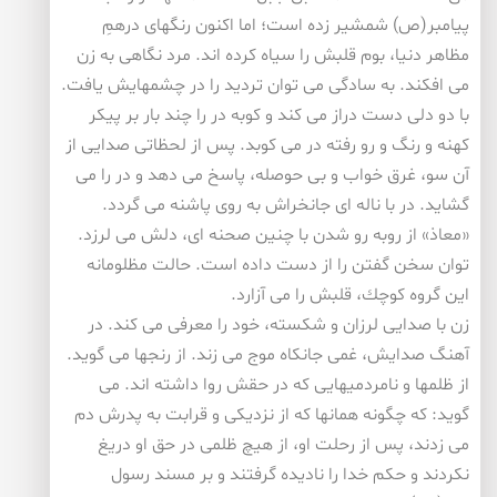
پیامبر(ص) شمشیر زده است؛ اما اكنون رنگهای درهمِ
مظاهر دنیا، بوم قلبش را سیاه كرده اند. مرد نگاهی به زن
می افكند. به سادگی می توان تردید را در چشمهایش یافت.
با دو دلی دست دراز می كند و كوبه در را چند بار بر پیكر
كهنه و رنگ و رو رفته در می كوبد. پس از لحظاتی صدایی از
آن سو، غرق خواب و بی حوصله، پاسخ می دهد و در را می
گشاید. در با ناله ای جانخراش به روی پاشنه می گردد.
«معاذ» از روبه رو شدن با چنین صحنه ای، دلش می لرزد.
توان سخن گفتن را از دست داده است. حالت مظلومانه
این گروه كوچك، قلبش را می آزارد.
زن با صدایی لرزان و شكسته، خود را معرفی می كند. در
آهنگ صدایش، غمی جانكاه موج می زند. از رنجها می گوید.
از ظلمها و نامردمیهایی كه در حقش روا داشته اند. می
گوید: كه چگونه همانها كه از نزدیكی و قرابت به پدرش دم
می زدند، پس از رحلت او، از هیچ ظلمی در حق او دریغ
نكردند و حكم خدا را نادیده گرفتند و بر مسند رسول