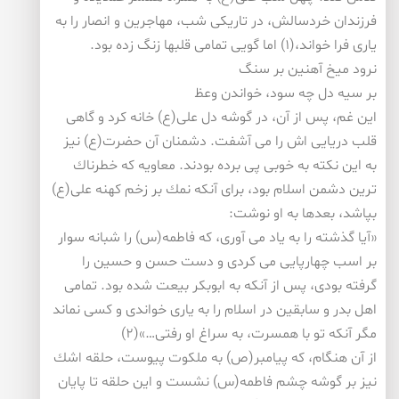
فرزندان خردسالش، در تاریكی شب، مهاجرین و انصار را به
یاری فرا خواند،(۱) اما گویی تمامی قلبها زنگ زده بود.
نرود میخ آهنین بر سنگ
بر سیه دل چه سود، خواندن وعظ
این غم، پس از آن، در گوشه دل علی(ع) خانه كرد و گاهی
قلب دریایی اش را می آشفت. دشمنان آن حضرت(ع) نیز
به این نكته به خوبی پی برده بودند. معاویه كه خطرناك
ترین دشمن اسلام بود، برای آنكه نمك بر زخم كهنه علی(ع)
بپاشد، بعدها به او نوشت:
«آیا گذشته را به یاد می آوری، كه فاطمه(س) را شبانه سوار
بر اسب چهارپایی می كردی و دست حسن و حسین را
گرفته بودی، پس از آنكه به ابوبكر بیعت شده بود. تمامی
اهل بدر و سابقین در اسلام را به یاری خواندی و كسی نماند
مگر آنكه تو با همسرت، به سراغ او رفتی…»(۲)
از آن هنگام، كه پیامبر(ص) به ملكوت پیوست، حلقه اشك
نیز بر گوشه چشم فاطمه(س) نشست و این حلقه تا پایان