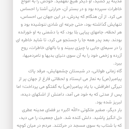
مدینه پر كشید، او دیگر هیچ نفهمید. خودش را به امواج
خاطرات سپرده بود و در بستر آن، حرارتی آشنا را احساس
می كرد. از آن هنگام كه پدرش، در این جهان بی احساس،
تنهایش گذاشته بود، حتی جرعه ای شادی ننوشیده بود و
هر لحظه، جامهای پیاپی بلا بود، كه با دشمنی به او خورانده
بودند. بعد پدر همه جا را جستجو می كرد، تا شاید خاطره ای
را در سیمای جایی یا چیزی ببیند و با بالهای خاطرات، روح
آزرده و زخمی خود را به آن سوی دنیای بدیها و نامردمیها،
ببرد.
گاه زمانی طولانی، در شبستان چشمهایش، مرقد پاك
پیامبر(ص) به نماز می ایستاد و لحظاتی فارغ از جهان پر از
تیرگی اطرافش، با یاد پیامبر(ص) به گفتگو می پرداخت؛ اما
پس از مدتی كه به خود می آمد، دامنش از اشكهای دیده،
لبریز شده بود.
بار دیگر، صفیر ملكوتی «اللّه اكبر» بر فضای مدینه عطری
دل انگیز پاشید. دلش كنده شد. خیل جمعیت را می دید،
كه با شتاب به سوی مسجد در حركتند. مردم در میان كوچه