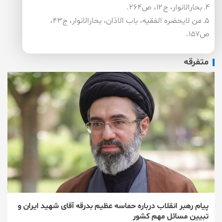
۴ـ بحارالانوار، ج۱۲، ص۲۶۴.
۵ـ من لایحضره الفقیه، باب الاذان، بحارالانوار، ج۴۳،
ص۱۵۷.
متفرقه
پیام رهبر انقلاب درباره حماسه عظیم بدرقه آقای شهید ایران و
تبیین مسائل مهم کشور