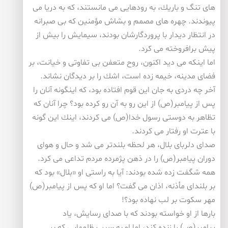
های تنگ و باریك، به رودهایی می مانستند، كه به دریا می
پیوندند. چهره های مصمم و بشاش مؤمنین كه بی صبرانه
در انتظار دیدار با پروردگارشان بودند، سیمایش را بیش از
پیش برافروخته می كرد.
اما اینكه می دید اكنون، روح متعفن بی تفاوتی و خیانت، بر
فضای مدینه، خیمه زده است، اشك را بر دیدگان نشاند.
آخر چه دردی به جان این قوم افتاده بود، كه اینگونه آنان را
پس از پیامبر(ص) از این رو به آن رو كرده بود؟ چرا آنان كه
تظاهر به دوستی رسول خدا(ص) می كردند، اینك این گونه
با عترت او رفتار می كردند.
صدای دلربای بلال، هر لحظه بلندتر می شد و حال و هوای
دوران پیامبر(ص) را در ذهن پژمرده مردم تداعی می كرد.
همه شگفت زده شده بودند: آیا به راستی او «بلال» بود كه
بر بلندای مأذنه، اذان می گفت؟ اما او كه پس از پیامبر(ص)
مهر سكوت بر لب نهاده بود؟!
بارها از او خواسته بودند كه با صدای رسایش، یاد
پیامبر(ص) را زنده كند، اما او به سبب ظلمهایی كه بر