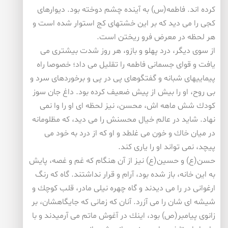
كرده اند. فاطمه(س) به آینده چشم دوخته بود. دیوارهای
كجی را می دید كه بر این خشتهای كج استوار شده است و
هر لحظه در معرض فرو ریختن است.
از سوی دیگر، درد پهلو و بازو، هر روز شدت بیشتری می
یافت و قوای جسمانی فاطمه را تقلیل می داد؛ خصوصا راه
پیماییهای شبانه و گفتگوهای پی در پی و برخوردهای سرد و
بی روح، او را بیش از پیش ضعیف كرده بود. داغ جان سوز
كودك شش ماهه اش، محسن، نیز لحظه ای او را وا نمی
نهاد. شاید در عالم خیال محسنش را می دید، كه مظلومانه
در میان خاك و خون می غلطد و او كه از درد به خود می
پیچد، نمی تواند او را یاری كند.
حسن(ع) و حسین(ع) نیز از آن هنگام كه غم و غصه، پایش
به این خانه، باز شده بود، آرام و قرار نداشتند. گاه كه رنگ
ارغوانی در را می دیدند و گاه چهره نیلی مادر، قلب كوچك و
شیشه ای شان را می آزرد. آنان كه زمانی كه جایگاهشان، بر
زانوی پیامبر(ص) بود، اینك در آغوش ماتم می آرمیدند و با