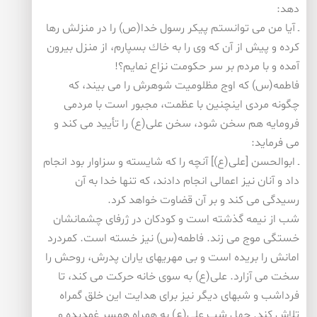
دهد:
ـ آیا من می توانستم پیكر رسول خدا(ص) را در منزلش رها
كرده و پیش از آن كه وی را به خاك بسپارم، از منزل بیرون
آمده و با مردم بر سر حكومت نزاع نمایم؟!
فاطمه(س) كه اوج مظلومیت شوهرش را می بیند، كه
چگونه مردی اینچنین با عظمت، مجبور است با مردمی
فرومایه هم سخن شود، سخن علی(ع) را تأیید می كند و
می فرماید:
ـ ابوالحسن [علی(ع)] آنچه را كه شایسته و سزاوار بود انجام
داد و آنان نیز اعمالی انجام دادند، كه تنها خدا به آن
رسیدگی می كند و بر آن قضاوت خواهد كرد.
شب از نیمه گذشته است و كودكان در ژرفای چشمانشان
خستگی موج می زند. فاطمه(س) نیز خسته است. كمردرد
امانش را بریده است و بی مهریهای یاران پدرش، روحش را
سخت می آزارد. علی(ع) به سوی خانه حركت می كند، تا
فرداشب و شبهای دیگر نیز برای هدایت این خلق گمراه
تلاش كند. چهل شب علی(ع) به همراه همسر غمدیده و