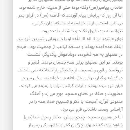
خاندان پیامبر(ص) رفته بود؛ حتی از مدینه خارج شده بود.
اما آن روز كه برایش پیام آوردند كه فاطمه(س) در فراق پدر
بی تاب است و از تو خواسته است كه اذان بگویی،
نتوانسته بود، قبول نكند و با شتاب آمده بود.
نوای «اشهد ان لا اله الا الله» او را در رویایی شیرین فرو برد.
اینك همه آمده بودند و مسجد لبالب از جمعیت بود . مردم
در صفهای به هم فشرده، دوشادوش یكدیگر، نشسته
بودند. در این صفهای برابر همه یكسان بودند. فقیر و
ثروتمند و قوی و ضعیف، از یكدیگر باز شناخته نمی شدند.
در گوشه و كنار، برخی نماز نافله می خواندند، برخی سر در
قرآن فرو برده بودند و آیات گرانبار قرآن را زمزمه می كردند.
معنویت و صفا، در فضای مسجد موج می زد و آهنگ
ملكوتی قرآن، آمیخته با ذكر و تسبیح خدا، همه را در
آرامشی وصف ناشدنی فرو می برد.
اما در همین مسجد، چندی پیش، دختر رسول خدا(ص)
شاهد بود، كه دملهای چركین كفر و نفاق، یكی پس از