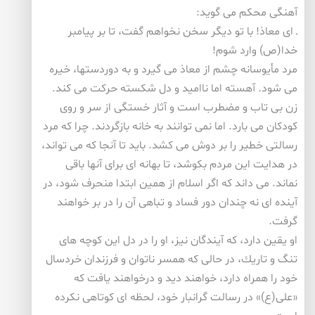
آهنگی محكم می گوید:
ـ ای معاذ! با تو دیگر سخن نخواهم گفت، تا بر پیامبر
خدا(ص) وارد شوم!
مرد مأیوسانه چشم از معاذ می گیرد و به دوردستها، خیره
می شود. آهسته اما ناامید و دل شكسته حركت می كند.
زن بی تاب و مضطرب است و آثار خستگی از سر و روی
كودكان می بارد. اما نمی توانند به خانه بازگردند. چرا كه مرد
رسالتی خطیر را بر دوش می كشد. باید تا آنجا كه می تواند،
در هدایت این مردم بكوشد، تا بهانه ای برای آنها باقی
نماند. می داند كه اگر اسلام از همین ابتدا منحرف شود، در
آینده ای نه چندان دور فساد و تباهی آن را در بر خواهند
گرفت.
او یقین دارد، كه آیندگان نیز، او را در دل این كوچه های
تنگ و تاریك، در حالی كه همسر ناتوان و فرزندان خردسال
خود را همراه دارد، خواهند دید و درخواهند یافت كه
«علی(ع)» در رسالت گرانبار خود، لحظه ای كوتاهی نكرده