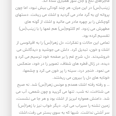
ماجراهای تلخ و جان سوز همبازی شده اند.
زینب(س) در این میان، هر چند كودكی بیش نبود، اما چون
پروانه ای به گرد مادر می گردید و اشك می ریخت. دستهای
كوچكش را بر چهره مادر می مالید و اشك از گونه های
مطهرش می زدود. ام كلثوم(س) هم غمها را با زینب(س)
تقسیم كرده بود.
تمامی این حالات و تفكرات، دل زهرا(س) را به اقیانوسی از
اشك و خون، تبدیل كرد. دلش می جوشید و دیدگانش می
خروشیدند. دل، شرح غم را بر صفحه خود ترسیم می كرد و
دیده، در زلال قطره های شفاف، تصویر را در خود، منعكس
می نمود. خنجر درد، سینه را پر خون می كرد و چشمها،
خونابه های دل را بیرون می ریختند.
… و رفته رفته اشك همدم و مونس زهرا(س) شد. نه صبح
می شناخت، نه شب. تنها می گریید و چون شمعی، آب می
شد. دامنش همواره لبریز از اشك بود و هر جا می نشست،
زمین تشنه را سیراب می كرد. دیگر خواب نیز با زهرا(س)
سر آشتی نداشت. شبها كه به سوی بستر می رفت،اشك