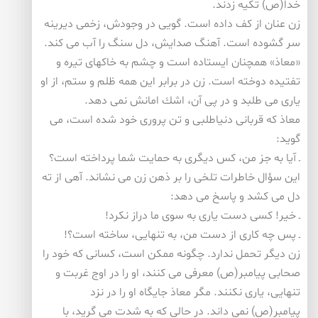
خدا(ص) تكیه زدند.
زن عنان از كف داده است. گویی در وجودش، زخمی دیرینه
سر گشوده است. آهنگ صدایش، دل سنگ را آب می كند.
«معاذ» همچنان ایستاده است و چشم به خاكهای تیره و
تفتیده دوخته است. زن در برابر این همه ظلم و ستم، از او
یاری می طلبد و در پی آن، اشك امانش نمی دهد.
معاذ كه قربانی دنیاطلبی و تن پروری خود شده است، می
گوید:
ـ آیا به جز من، كس دیگری به حمایت شما پرداخته است؟
این سؤال خاطرات تلخی را بر ذهن زن می نشاند. آهی از ته
دل می كشد و پاسخ می دهد:
ـ خیر! كسی دست یاری به سوی ما دراز نكرد!
ـ پس چه كاری از دست من، به تنهایی، ساخته است؟!
زن دیگر تحمل ندارد. چگونه ممكن است، كسانی كه خود را
صحابی پیامبر(ص) معرفی می كنند، او را در اوج غربت و
تنهایی، یاری نكنند. مگر معاذ جایگاه او را در نزد
پیامبر(ص) نمی داند. در حالی كه به شدت می گرید، با