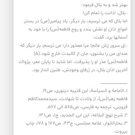
بهتر شد و به بلال فرمود:
ـ بلال، اذانت را تمام كن!
اما بلال كه می ترسید، بار دیگر، یاد پیامبر(ص) در بستر
امواج اذان او نقش بندد و روح فاطمه(س) را با خود به
آسمانها برد، گفت:
ـ ای سرور زنان عالم! مرا معذور دار؛ می ترسم، بار دیگر كه
صدای من را بشنوی، جان از كالبدت خارج شود.(۵)
فاطمه(س) عذر او را پذیرفت. اما شاید تا پایان عمر، پژواك
آخرین اذان بلال، در ژرفای وجودش، طنین انداز بود.
ــــــــــــــــــــــــــــــــــــــــــــ
۱ـ الامامة و السیاسة، ابن قتیبه دینوری، ص۱۹.
فاطمه زهرا(س)، از ولادت تا شهادت، سیدمحمدكاظم
قزوینی، ترجمه به فارسی، ص۵۶۵ الی ۵۶۷.
۲ـ شرح نهج البلاغه، ابن ابی الحدید، ج۱، ص۱۳۱.
۳ـ بحارالانوار، علامه مجلسی، ج۴۳، ص۱۷۷ و ۱۷۸، چاپ
بیروت.