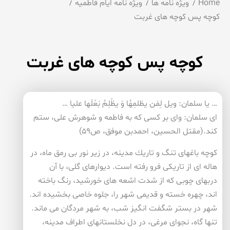
Home
ویژه نامه ها
ویژه نامه ایام فاطمیه
كوچه پس كوچه های غربت
كوچه پس كوچه های غربت
… یا سلمان: ویل لِمَن یظلمِهُا وَ یظْلِمُ بَعْلَها علیا …
ای سلمان: وای بر كسی كه به فاطمه و شوهرش علی، ستم
كند.(مقتل الحسین، احمدبن موفق، ص۵۹)
كوچه باغهای تنگ و تاریك مدینه، در زیر نور بی رمق ماه، در
هاله ای از تاریكی فرو رفته است. دیوارهای گلی، با آن
دربهای چوبی كه از شدت اشعه های خورشید، رنگ باخته
اند، چهره خسته و قدیمی شهر را، جلوه خاصی بخشیده اند.
شهر در بستر شگفت انگیز شب، به شهر مردگان می ماند.
تنها گاه، نجوای مرغی، در دل نخلستانهای اطراف مدینه،