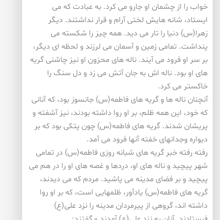
خواب را از چشمان او جارو می كرد. به عبادت كه می
ایستاد، شانه هایش لختی آرام و قرار نداشتند. دیگر
زهرا(س) دنیا را تار می دید. همه چیز را شكسته می
پنداشت. تمامی زمین و آسمان می لرزند و لحظه ای دیگر،
بر سر او فرود می آیند. ناله های محزون او نیز چاشنی گریه
های او بود. ناله اش به جان آتش می زد و دل سنگ را
خاكستر می كرد.
آنچنان ناله ها و گریه های فاطمه(س) جانسوز بود، كه آنانی
كه خود، این همه ظلم، بر او روا داشته بودند، نیز آشفته و
پریشان شدند. گریه های فاطمه(س) چون پتكی بود كه بر
دیواره وجدانهای خفته آنها فرود می آمد.
رفته رفته خبر گریه های شبانه روزی فاطمه(س) در تمامی
شهر پیچید و ناله های او، دردها و غصه های او را در هم می
پیچید و بر فضای مدینه می پاشید. مردم كه می دیدند،
گریه های فاطمه(س) یادآور، ظلمهایی است، كه بر او روا
داشته اند، گروهی از پیرمردان مدینه را نزد علی(ع)
فرستادند. آنان به نزد علی(ع) آمدند و گفتند: