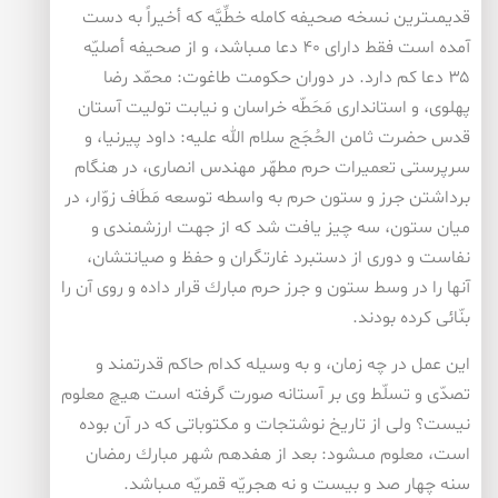
قديمى‏ترين نسخه صحيفه كامله خطِّيَّه كه أخيراً به دست
آمده است‏ فقط داراى ۴۰ دعا مى‏باشد، و از صحيفه أصليّه
۳۵ دعا كم دارد. در دوران حكومت طاغوت: محمّد رضا
پهلوى، و استاندارى مَحَطّه خراسان و نيابت توليت آستان
قدس حضرت ثامن الحُجَج سلام الله عليه: داود پيرنيا، و
سرپرستى تعميرات حرم مطهّر مهندس انصارى، در هنگام
برداشتن جرز و ستون حرم به واسطه توسعه مَطَاف زوّار، در
ميان ستون، سه چيز يافت شد كه از جهت ارزشمندى و
نفاست و دورى از دستبرد غارتگران و حفظ و صيانتشان،
آنها را در وسط ستون و جرز حرم مبارك قرار داده و روى آن را
بنّائى كرده بودند.
اين عمل در چه زمان، و به وسيله كدام حاكم قدرتمند و
تصدّى و تسلّط وى بر آستانه صورت گرفته است هيچ معلوم
نيست؟ ولى از تاريخ نوشتجات و مكتوباتى كه در آن بوده
است، معلوم مى‏شود: بعد از هفدهم شهر مبارك رمضان
سنه چهار صد و بيست و نه هجريّه قمريّه مى‏باشد.