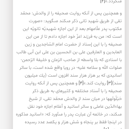
مى‏گردد.»
[۲]
و همچنين پس از آنكه روايت صحيفه را از والدش: محمّد
تقى از طريق شهيد ثانى ذكر مى‏كند مى‏گويد: «صورت
مكتوب پدر علّامه‏ام بعد از اين اجازه شهيديّه ثانويّه اين
است كه: من به فرزند اعزّ خود اجازه دادم تا از من اين
صحيفه را با اين إسناد از حضرت امام السّاجدين و زين
العابدين و العارفين على بن الحسين بن على ابن أبى طالب
با اسنادى كه بلا واسطه از صاحب الزمان و خليفة الرّحمن-
صلوات الله و سلامه عليه- در رويا واقع شده است، با سائر
اسانيدى كه بر هزار هزار سند افزون است (يك ميليون
سند)
[۳]
روايت كند.»
[۴]
و همچنين پس از آنكه روايت
صحيفه را با أسناد مختلفه و كثيره‏اى به طريق ذكر
حَيْلُولَه‏ها در ميان سند از والدش محمّد تقى، از شيخ
بهاءالدّين عاملى و سائر اساتيد و أعلام اجازه خود نقل
مى‏كند، در خاتمه آن عبارت پدر را مى‏آورد كه: «اسانيد مذكوره
در اينجا فقط بر پنجاه و شش هزار و يكصد عدد رسيده