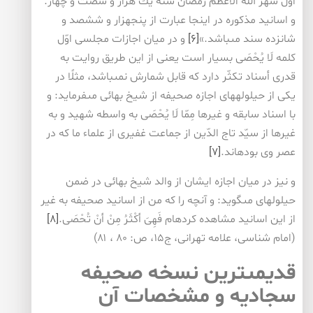
اوّل شهر الله الاعظم رمضان سنه يك هزار و شصت و چهار.
و اسانيد مذكوره در اينجا عبارت از پنجهزار و ششصد و
شانزده سند مى‏باشد.»
[۶]
و در ميان اجازات مجلسى اوّل
كلمه لَا يُحْصَى بسيار است يعنى از اين طريق روايت به
قدرى أسناد تكثّر دارد كه قابل شمارش نمى‏باشد، مثلًا در
يكى از حيلوله‏هاى اجازه صحيفه از شيخ بهائى مى‏فرمايد: و
با اسناد سابقه و غيرها مِمّا لَا يُحْصَى به واسطه شهيد و به
غيرها از سيّد تاج الدّين از جماعت غفيرى از علماء ما كه در
عصر وى بوده‏اند.
[۷]
و نيز در ميان اجازه ايشان از والد شيخ بهائى در ضمن
حيلوله‏اى مى‏گويد: و آنچه را كه من از اسانيد صحيفه به غير
از اين اسانيد مشاهده كرده‏ام فَهِىَ أكْثَرُ مِنْ أنْ تُحْصَى.
[۸]
(امام شناسى، علامه تهرانی، ج‏۱۵، ص: ۸۰ ، ۸۱)
قديمى‏ترين نسخه صحيفه
سجاديه و مشخصات آن‏