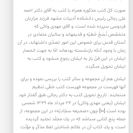
صورت كلّ كتب مذكوره همراه با كتب به آقاى دكتر احمد
على رجائى رئيس دانشكده أدبيات مشهد فرزند مزاربان
فردوسى سپرده شده است، و آقاى مهدى ولائى كه
متخصّص نُسَخْ خَطيّه و قديمه‏اند و ساليان متمادى در
آستان قدس براى خصوص اين امور تصدّى داشته‏اند، در آن
زمان با وجود آنكه بازنشسته بوده‏اند امّا به جهت انحصار
ايشان در اين فنّ باز به ايشان رجوع مى‏شود و كتب به
ايشان تحويل مى‏گردد.
ايشان هم آن مجموعه و سائر كتب را بررسى نموده و براى
آنها فهرست در مجموعه فهرست كتب خطّى تنظيم
مى‏نمايند. تاريخ تحويل كتب به دكتر رجائى طبق گفتار خود
ايشان (يعنى مهدى ولائى) در ۲۴ مرداد ماه ۱۳۴۹ شمسى
بوده است.
[۱۰]
چون «صحيفه سجّاديّه» در اين مجموعه، از
جمله پنج كتابى مى‏باشد كه در يك مجلّد تجليد گرديده
است، و يك كتاب آن در علائم شناختن لفظ مذكّر و مؤنّث