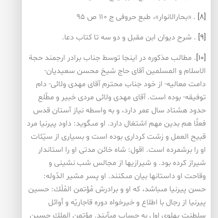
[۸]
. «بحارالانوار»، طبع حروفى ج ۱۱۰ ص‏ ۹۵
[۹]
. شرح ديوان ابن مقبل و دو سه تا كتاب دعا.
[۱۰]
. مطالب مذكوره در اينجا توسط جناب برادر ارجمند حجة
الاسلام و المسلمين آقاى حاج شيخ محسن سعيديان-
دامت معاليه- از خود جناب محترم آقاى مهدى ولائى- دام
توفيقه- بوده است. آقاى مهدى ولائى مردى خبير و مطّلع
حدود هشتاد سال عمر دارد، و به واسطه نياز آستان قدس
فعلًا هم بدين مهم اشتغال دارد. او مى‏گويد: داود پيرنيا مرد
قبيح العمل و زشت كردارى بوده است و بسيارى از سيّئات
او را برشمرده است. اقول: شاه خائن مدتى او را استاندار
شيراز كرده بود. و شيرازيها از مجالس شب نشينى و
وقاحت او داستانها بيان مى‏كنند. او پسر مشير الدّوله:
حسن پيرنيا مى‏باشد، كه او و برادرش مُؤتمن المُلْك: حسين
پيرنيا از رجال با اطلاع و خيرخواه دوره قاجاريّه و أوائل
سلطنت پهلوى اول به حساب مى‏آيند. مؤتمن الملك حسين