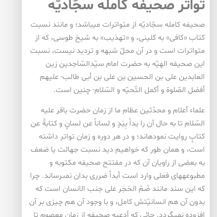
تواتر صحيفه كامله سجّاديّه‏
صحيفه كامله سجّاديّه از متواترات می‏باشد؛ و مانند نسبت
كتاب «كافى» به كلينى، و «تهذيب» به شيخ طوسى، كه از
متواترات است و در آن محلّ شبهه و ترديد نيست، نسبت
اين صحيفه الهيّه به حضرت امام سيّدالسّاجدين زين
العابدين على بن الحسين بن على بن أبى طالب- عليهم
أفضل الصّلوة و أكمل التّحيّه و السّلام- چنين است.
علماء أعلام و محدّثين عظام ما از زمان حضرت باقر عليه
السّلام تا به حال آن را يداً بِيَدٍ و لساناً عن لسانٍ و كتابةً عن
كتابٍ روايت نموده‏اند؛ و در هر دوره و زمان تواتر داشته
است، و همان طور كه خواهيم ديد نسبت جهالت يا ضعف
به بعضى از راويان آن كه در مفتتح صحيفه مكتوبه و
مطبوعه‏هاى فعلى وارد است أبداً ضررى بدان نمى‏رساند. چرا
كه اين سند مانند ضَمّ الحَجَر على جنب الانسان است كه
بدون آن هم انسانيّتش كامل، و با وجود آن هم چيزى بر آن
افزوده نمى‏گردد. جائى كه أدعيه صحيفه از زمان معصوم تا