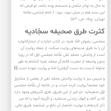
به حال به تواتر متّصل و منسجم بوده باشد، لو فرض كه
اين سند هم در ميان نبود، نبود. ( امام شناسى،علامه
تهرانی، ج‏۱۵، ص: ۵۳)
كثرت طرق صحيفه سجّاديه‏
مجلسى- رضوان الله عليه- در كتاب اجازات از «بحارالانوار»
آن را به طرق عديده‏اى روايت مى‏كند، از جمله روايتِ آن
است از والدش: محمّد تقى علّامه مجلسى اوّل كه در رويا
بدون واسطه از حضرت قائم آل محمّد عليه السّلام به طور
مناوله (دست به دست گرفتن) اخذ و روايت نموده است.
[۱]
و سپس نيز با روايت والدش محمّد تقى از بعضى از مشايخ
خود معنعناً روايت كرده است، و در خاتمه آن علّامه مجلسى
اوَّل مى‏فرمايد: «و غير از اين طريق، طرق كثيره‏اى وجود دارد
كه بر آلاف و الوف زيادتى مى‏نمايد، و اگرچه آنچه را كه من
ذكر كرده‏ام با نهايت اختصار آن بالغ بر ششصد طريق عالى