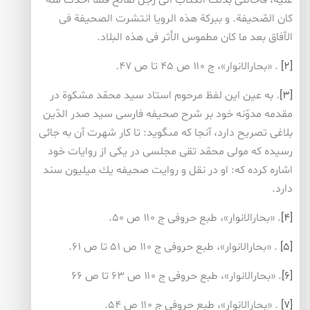
عليه، فأحالنى بذلك الكتاب الى رَجل صالح فلمّا أخذت منه
كان الصّحيفة. و ببركة هذه الرويا انتشرت الصحيفة فى
الآفاق بعد ما كان مطموس الأثر فى هذه البلاد.
[۲]
. «بحارالانوار»، ج ۱۱۰ ص ۴۵ تا ص ۴۷.
[۳]
. به عين اين لفظ مرحوم استاد سيد محمّد مشكوة در
مقدمه مدوّنه خود بر شرح صحيفه فارسى سيد صدر الدّين
بلاغى تصريح دارد، آنجا كه مى‏گويد: تا كار شهرت آن به جائى
رسيده كه مولى محمّد تقى مجلسى در يكى از روايات خود
اشاره كرده كه: او در نقل و روايت صحيفه يك ميليون سند
دارد.
[۴]
. «بحارالانوار»، طبع حروفى ج ۱۱۰ ص ۵۰.
[۵]
. «بحارالانوار»، طبع حروفى ج ۱۱۰ ص ۵۱ تا ص ۶۱.
[۶]
. «بحارالانوار»، طبع حروفى ج ۱۱۰ ص ۶۳ تا ص ۶۶
[۷]
. «بحارالانوار»، طبع حروفى ج ۱۱۰ ص ۵۴.