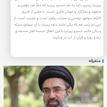
پيرنيا پسرى دارد به نام خسرو پيرنيا كه حقّاً مرد مؤمن و
متعهّد و نمازگزار و خوش فكرى است. با حقير از قديم
الايّام سوابق دوستى و محبّت برقرار است و عجيب است از
اين دو پسر عم كه يكى مانند داود پيرنيا با آن سوابق سيّئه
و يكى مانند خسرو پيرنيا با اين اعمال حسنه اهل مسجد و
دعا و روزه و قرآن از آب در مى‏آيند.
متفرقه