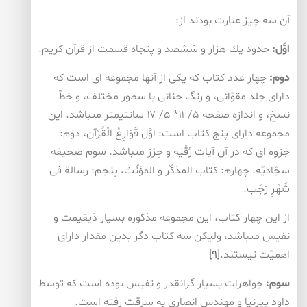
آن سه چيز عبارت بودند از:
اوَّل:
حدود يك هزار و ششصد و پنجاه قسمت از قرآن كريم.
دوم:
چهار عدد كتاب كه يكى از آنها مجموعه اى است كه
داراى جلد مقوّائى، و رنگ حنائى با سطور مختلف، و خطّ
نسخ، و اندازه صفحه ۵/ ۱۱* ۵/ ۱۷ سانتيمتر مى‏باشد. اين
مجموعه داراى پنج كتاب است: اوَّل قَوَارِعُ الْقُرْآن، دوم:
جزوه اى كه در آن آيات رُقْيَه و حِرْز مى‏باشد. سوم صحيفه
سجّاديّه. چهارم: كتاب المذكّر و المؤنّث، پنجم: رسالة فى
شَهْرِ رَجَب.
از اين چهار كتاب، اين مجموعه مذكوره بسيار ذيقيمت و
نفيس مى‏باشد، وليكن سه كتاب دگر بدين مقدار داراى
اهميّت نيستند.
[۹]
سوم:
جواهرات بسيار گرانقدر و نفيس بوده است كه توسط
داود پيرنيا و مهندس انصارى به سرقت رفته است.