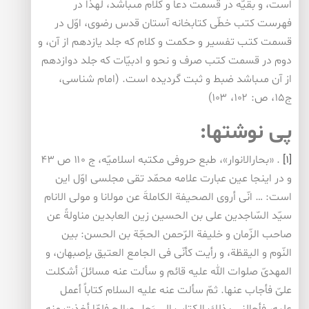
است، و بقيّه در قسمت دعا و كلام مى‏باشد، لهذا در
فهرست كتب خطّى كتابخانه آستان قدس رضوى، اوّل در
قسمت كتب تفسير و حكمت و كلام كه جلد يازدهم از آن، و
دوم در قسمت كتب صرف و نحو و ادبيّات كه جلد دوازدهم
از آن مى‏باشد ضبط و ثبت گرديده است. (امام شناسى،
ج‏۱۵، ص: ۱۰۲، ۱۰۳)
پی نوشتها:
[۱]
. «بحارالانوار»، طبع حروفى مكتبه اسلاميّه، ج ۱۱۰ ص ۴۳
و در اينجا عين عبارت علامه محمّد تقى مجلسى اوّل اين
است: … انّى أروى الصحيفة الكاملةَ عن مولانا و مولى الانام
سيّد السّاجدين على بن الحسين زين العابدين مناولةً عن
صاحب الزّمان و خليفة الرّحمن الحجّة بن الحسن: بين
النّوم و اليقظة، و رأيت كأنّى فى الجامع العتيق بإصبهان، و
المهدىّ صلوات الله عليه قائم و سألت عنه مسائلَ أشكلت
علىّ فأجاب عنها. ثمّ سألت عنه عليه السلام كتاباً أعمل