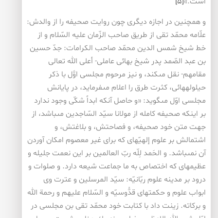
است.»
[۵]
و همچنين در اجازه ديگرى چون روايت صحيفه را از والدش:
علّامه محمّد تقى از طريق صاحب الزّمان عليه السّلام و از
خط شيخ شمس الدين محمّد صاحب الكرامات: جدّ حسين
بن عبد الصّمد پدر شيخ بهائى عاملى- أعلى الله تعالى
مقامهم- نقل مى‏كند، و نيز مرحوم مجلسى اوَّل با ذكر
حيلوله‏هائى، كثرت طرق را اعلام مى‏فرمايد، در پايانش
مجلسى اوّل مى‏گويد: «و حاصل آنكه ابداً شكّى وجود ندارد
بر اينكه صحيفه كامله از مولانا سيّد السّاجدين مى‏باشد، از
جهت متن خود صحيفه، و فصاحتش، و بلاغتش، و
اشتمالش بر علوم إلهيّه‏اى كه براى غير معصوم امكان آوردن
آن نمى‏باشد. و الحَمد لِلّه ربّ العالمين بر اين نعمت جليله و
عظيمه‏اى كه اختصاص به ما جماعت شيعه دارد. و صلوات و
درود بر مدينه علوم ربّانيّه: سيّد المرسلين و عترت وى
ابواب علوم و حكمتهاى قدُّوسيّه و السّلام عليهم و رحمة الله
و بركاته. زينت داد با كتابت خود محمّد تقى بن مجلسى در