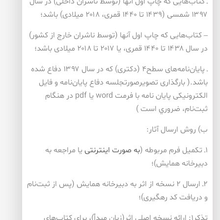
ـ كتاب‌هایی كه چاپ اول آنها (توسط ناشران داخلی) در سال
۱۳۹۷ شمسی (۱۴۳۹ تا ۱۴۴۰ قمری، ۲۰۱۸ میلادی) باشد؛
– كتاب‌هایی كه چاپ اول آنها (توسط ناشران خارج از كشور)
در سال ۱۴۳۸ تا ۱۴۴۰ قمری، یا ۲۰۱۷ تا ۲۰۱۸ میلادی باشد؛
ـ پایان‌نامه‌های سطح۴ (دكتری) كه در سال ۱۳۹۷ دفاع شده
باشد.( بارگذاری تصویرصورتجلسه دفاع پايان‌نامه و فایل
الكترونیكی پایان نامه با فرمت
word
یا
pdf
در هنگام
ثبت‌نام، ضروري است )
ب) روش ارسال آثار:
۱ـ تكمیل فرم مربوطه (
به صورت اینترنتی
یا مراجعه به
دبیرخانه همایش)؛
۲ـ ارسال ۲ نسخه از اثر به دبیرخانه همایش (پس از ثبت‌نام
و دریافت كد رهگیری)؛
تذكر۱: ارائه نسخه اصلی اثر(زبان مبدأ)، برای كتاب‌های