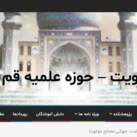
ت – حوزه علمیه قم
پژوهشکده
ویژه نامه ها
دانش آموختگان
رویدادها
مق
نهضت جهانی مصلح موعود)