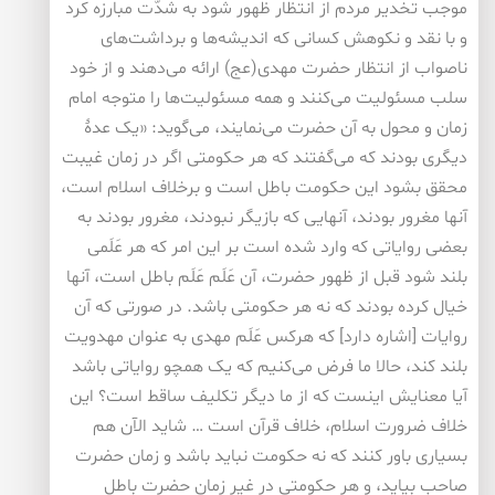
موجب تخدیر مردم از انتظار ظهور شود به شدّت مبارزه کرد
و با نقد و نکوهش کسانی که اندیشه‌ها و برداشت‌های
ناصواب از انتظار حضرت مهدی(عج) ارائه می‌دهند و از خود
سلب مسئولیت می‌کنند و همه مسئولیت‌ها را متوجه امام
زمان و محول به آن حضرت می‌نمایند، می‌گوید: «یک عدۀ
دیگری بودند که می‌گفتند که هر حکومتی اگر در زمان غیبت
محقق بشود این حکومت باطل است و برخلاف اسلام است،
آنها مغرور بودند، آنهایی که بازیگر نبودند، مغرور بودند به
بعضی روایاتی که وارد شده است بر این امر که هر عَلَمی
بلند شود قبل از ظهور حضرت، آن عَلَم عَلَم باطل است، آنها
خیال کرده بودند که نه هر حکومتی باشد. در صورتی که آن
روایات [اشاره دارد] که هرکس عَلَم مهدی به عنوان مهدویت
بلند کند، حالا ما فرض می‌کنیم که یک همچو روایاتی باشد
آیا معنایش اینست که از ما دیگر تکلیف ساقط است؟ این
خلاف ضرورت اسلام، خلاف قرآن است … شاید الآن هم
بسیاری باور کنند که نه حکومت نباید باشد و زمان حضرت
صاحب بیاید، و هر حکومتی در غیر زمان حضرت باطل