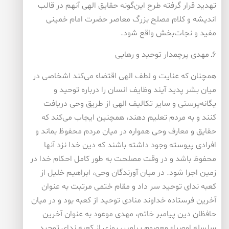
تهدید قرار گرفته طرح این‌گونه حقایق الهی آنهم در قالب
اندیشه و کلام مصلح بزرگ معاصر حضرت امام خمینی
مفید و نجات‌بخش واقع شود.
۶ـ مهدی پرچمدار توحید و رهایی
همچنان که عنایت و لطف الهی اقتضاء می‌کند اشخاصی در
میان بشر پدید آیند وظایف انسان را درباره توحید و
یگانه‌پرستی و سایر تکالیف الهی از طریق وحی دریافت
کنند و به مردم تعلیم دهند، همچنین ایجاب می‌کند که
حقایق و معارف وحی همواره در میان مردم محفوظ بماند و
افرادی پیوسته وجود داشته باشند که دین خدا نزد آنها
محفوظ باشد و در وقت مصلحت به طور کامل احکام خدا در
زمین اجرا شود. در میان آورندگان وحی، ابراهیم خلیل از
کعبه ندای توحید سر داد و مقام ختمی مرتبت به عنوان
آخرین فرستاده خداوند منادی توحید از کعبه بود و در میان
حافظان دین پیامبر خاتم، مهدی موعود به عنوان آخرین
سلسله اوصیاء معصوم پیامبر، روزی از کعبه ندای توحید