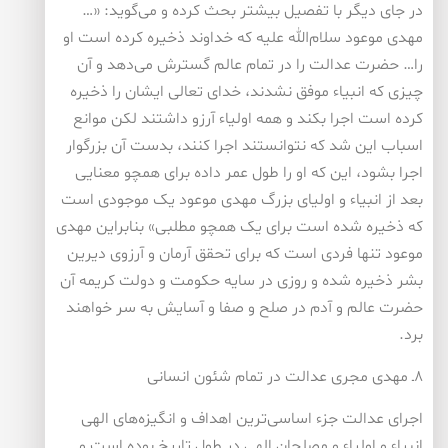
در جای دیگر با تفصیل بیشتر بحث کرده و می‌گوید: «…
مهدی موعود سلام‌الله علیه که خداوند ذخیره کرده است او
را… حضرت عدالت را در تمام عالم گسترش می‌دهد و آن
چیزی که انبیاء موفق نشدند، خدای تعالی ایشان را ذخیره
کرده است اجرا بکند و همه اولیاء آرزو داشتند لکن موانع
اسباب این شد که نتوانستند اجرا کنند، بدست آن بزرگوار
اجرا بشود، این که او را طول عمر داده برای همچو معنایی
بعد از انبیاء و اولیای بزرگ مهدی موعود یک موجودی است
که ذخیره شده است برای یک همچو مطلبی» بنابراین مهدی
موعود تنها فردی است که برای تحقق آرمان و آرزوی دیرین
بشر ذخیره شده و روزی در سایه حکومت و دولت کریمه آن
حضرت عالم و آدم در صلح و صفا و آسایش به سر خواهند
برد.
۸ـ مهدی مجری عدالت در تمام شئون انسانی
اجرای عدالت جزء اساسی‌ترین اهداف و انگیزه‌های الهی
انبیاء و اولیاء و مصلحان الهی در طول تاریخ بوده است و