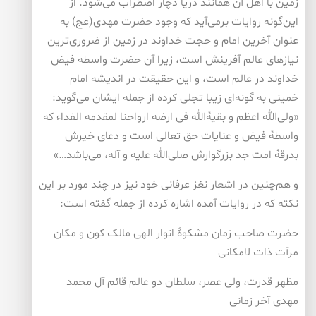
زمین با اهل آن همانند دریا دچار اضطراب می‌شود. از
این‌گونه روایات برمی‌آید که وجود حضرت مهدی(عج) به
عنوان آخرین امام و حجت خداوند در زمین از ضروری‌ترین
نیازهای عالم آفرینش است، زیرا آن حضرت واسطه فیض
خداوند در عالم است، و این حقیقت در اندیشه امام
خمینی به گونه‌ای زیبا تجلی کرده از جمله ایشان می‌گوید:
«ولی‌الله اعظم و بقیۀ‌الله فی ارضه ارواحنا لمقدمه الفداء که
واسطۀ فیض و عنایات حق تعالی است و دعای خیرش
بدرقۀ امت جد بزرگوارش صلی‌الله علیه و آله، می‌باشد…»
و هم‌چنین در اشعار نغز عرفانی خود نیز در چند مورد بر این
نکته که در روایات آمده اشاره کرده از جمله گفته است:
حضرت صاحب زمان مشکوۀ انوار الهی مالک کون و مکان
مرآت ذات لامکانی
مظهر قدرت، ولی عصر، سلطان دو عالم قائم آل محمد
مهدی آخر زمانی