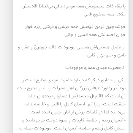
با بقاء ذات مسعودش همه موجود باقی بی‌لحاظ اقدسش
یکدم همه مخلوق فانی
خوشه‌چین فرمن فیضش همه عرشی و فرشی ریزه خوار
خوان احسانش همه انسی و جانی
از طفیل هستی‌اش هستی موجودات عالم جوهریّ و عقل و
نامیّ و حیوانیّ و کانی
۲ـ حضرت مهدی عصاره موجودات
یکی از حقایق دیگر که درباره حضرت مهدی مطرح است و
نوعاً در ره‌آورد عرفانی بزرگان اهل معرفت بیشتر مطرح شده
آن است که قائم آل محمد(ص) عصارۀ پدیده‌های عالم
خلقت است، زیرا آنها انسان کامل را قلب و خلاصه عالم
می‌دانند لذا در کلمات برخی از آنان چنین آمده است:
«آدمیان زبده و خلاصۀ کاینات و میوۀ درخت موجوداتند و
انسان کامل زُبده و خلاصه آدمیان است. موجودات جمله به