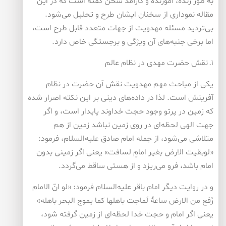
به طور زنده، آموزنده و کارآمد سخن گفته است که در این
مقاله نموداری از سخنان ایشان طرح و تحلیل می‌شود.
بی‌تردید مسئله مهدویت از جهات متعدد قابل طرح است،
اما برخی جنبه‌های آن ویژگی و برجستگی خاص دارد.
۱ـ نقش حضرت مهدی در نظام عالم
یکی از مباحث مهم مهدویت نقش آن حضرت در نظام
آفرینش است. لذا در داده‌های دینی بر این نکته اصرار شده
که زمین در پرتو وجود حجت خداوند پایدار است، و اگر
جهت الهی لحظه‌ای در روی زمین نباشد زمین از هم
متلاشی می‌شود، از جمله امام صادق علیه‌السلام، فرمود:
«لوبقیت الارض بغیر امامٍ لسافت» یعنی اگر زمینی بدون
امام باشد، فرو می‌ریزد و از هستی ساقط می‌گردد.
و در روایت دیگر امام باقر علیه‌السلام فرمود: «لو انّ الامام
رُفع من الارض ساعۀ لَماجت باهلها کما یموج البحر باهله»
یعنی اگر امام و حجت خدا لحظه‌ای از زمین گرفته شود،