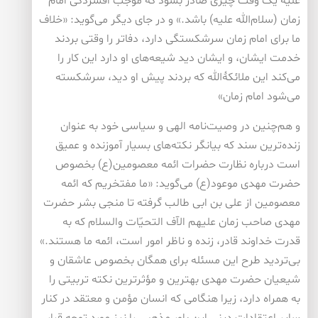
علیه یک وقت چیزی صادر بشود که موجب افسردگی امام
زمان (سلام‌الله علیه) باشد.» و در جای دیگر می‌گوید: «خلاف
ما برای امام زمان سرشکستگی دارد، دفاتر را وقتی بردند
خدمت ایشان، و ایشان دید شیعه‌های او دارد این کار را
می‌کند این ملائکۀالله که بردند پیش او دید، سرشکسته
می‌شود امام زمان»
و هم‌چنین در وصیت‌نامه الهی و سیاسی خود به عنوان
زنده‌ترین سند که بیانگر نکته‌های بسیار آموزنده و عمیق
است درباره نظارت حضرات ائمه معصومین(ع) بخصوص
حضرت مهدی موعود(ع) می‌گوید: «ما مفتخریم که ائمه
معصومین از علی بن ابی طالب گرفته تا منجی بشر حضرت
مهدی صاحب زمان علیهم الآف التحیّات والسلام که به
قدرت خداوند قادر، زنده و ناظر امور است، ائمه ما هستند.»
بی‌تردید طرح این مسئله برای همگان بخصوص عاشقان و
شیعیان حضرت مهدی بهترین و مؤثرترین نکته تربیتی را
به همراه دارد، زیرا هنگامی که انسان مؤمن و معتقد در کنار