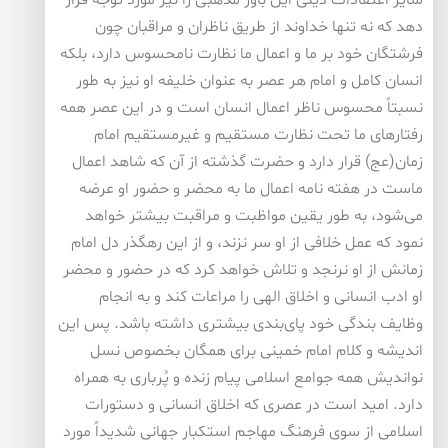
سایر اعتقادات دینی این باور مذهبی را نیز مورد توجه قرار
دهد که نه تنها خداوند از طریق ناظران و مراقبان چون
فرشتگان خود بر ما و اعمال ما نظارت نامحسوس دارد، بلکه
انسان کامل و امام هر عصر به عنوان خلیفه او نیز به طور
نسبتاً محسوس ناظر اعمال انسان است و در این عصر همه
رفتارهای ما تحت نظارت مستقیم و غیرمستقیم امام
زمان(عج) قرار دارد و حضرت گذشته از آن که شاهد اعمال
ماست در هفته نامه اعمال ما به محضر و حضور او عرضه
می‌شود، به طور یقین مواظبت و مراقبت بیشتر خواهد
نمود که عمل خلافی از او سر نزند، و از این رهگذر دل امام
زمانش از او نرنجد و تلاش خواهد کرد که در حضور و محضر
او ادب انسانی و اخلاق الهی را مراعات کند و به انجام
وظایف بندگی خود پای‌بندی بیشتری داشته باشد. پس این
اندیشه و کلام امام خمینی برای همگان بخصوص نسل
نواندیش همه جوامع اسلامی پیام زنده و پُرباری به همراه
دارد. امید است در عصری که اخلاق انسانی و دستورات
اسلامی از سوی فرهنگ مهاجم استکبار جهانی شدیداً مورد