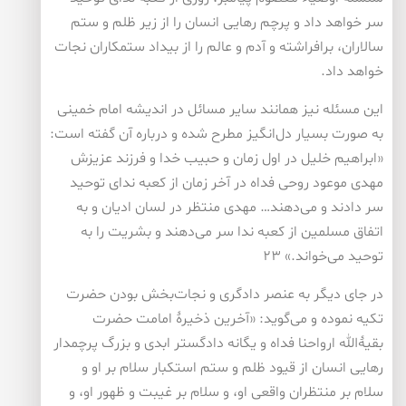
سر خواهد داد و پرچم رهایی انسان را از زیر ظلم و ستم
سالاران، برافراشته و آدم و عالم را از بیداد ستمکاران نجات
خواهد داد.
این مسئله نیز همانند سایر مسائل در اندیشه امام خمینی
به صورت بسیار دل‌انگیز مطرح شده و درباره آن گفته است:
«ابراهیم خلیل در اول زمان و حبیب خدا و فرزند عزیزش
مهدی موعود روحی فداه در آخر زمان از کعبه ندای توحید
سر دادند و می‌دهند… مهدی منتظر در لسان ادیان و به
اتفاق مسلمین از کعبه ندا سر می‌دهند و بشریت را به
توحید می‌خواند.» ۲۳
در جای دیگر به عنصر دادگری و نجات‌بخش بودن حضرت
تکیه نموده و می‌گوید: «آخرین ذخیرۀ امامت حضرت
بقیۀ‌الله ارواحنا فداه و یگانه دادگستر ابدی و بزرگ پرچمدار
رهایی انسان از قیود ظلم و ستم استکبار سلام بر او و
سلام بر منتظران واقعی او، و سلام بر غیبت و ظهور او، و