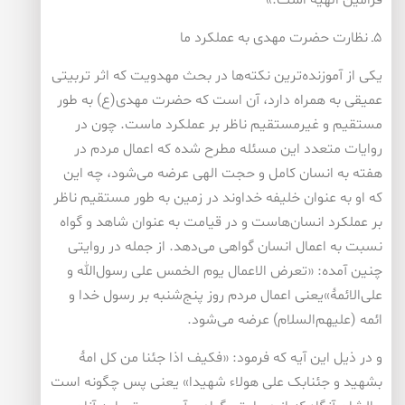
فرامین الهیّه است.»
۵ـ نظارت حضرت مهدی به عملکرد ما
یکی از آموزنده‌ترین نکته‌ها در بحث مهدویت که اثر تربیتی
عمیقی به همراه دارد، آن است که حضرت مهدی(ع) به طور
مستقیم و غیرمستقیم ناظر بر عملکرد ماست. چون در
روایات متعدد این مسئله مطرح شده که اعمال مردم در
هفته به انسان کامل و حجت الهی عرضه می‌شود، چه این
که او به عنوان خلیفه خداوند در زمین به طور مستقیم ناظر
بر عملکرد انسان‌هاست و در قیامت به عنوان شاهد و گواه
نسبت به اعمال انسان گواهی می‌دهد. از جمله در روایتی
چنین آمده: «تعرض الاعمال یوم الخمس علی رسول‌الله و
علی‌الائمۀ»یعنی اعمال مردم روز پنج‌شنبه بر رسول خدا و
ائمه (علیهم‌السلام) عرضه می‌شود.
و در ذیل این آیه که فرمود: «فکیف اذا جئنا من کل امۀ
بشهید و جئنابک علی هولاء شهیدا» یعنی پس چگونه است