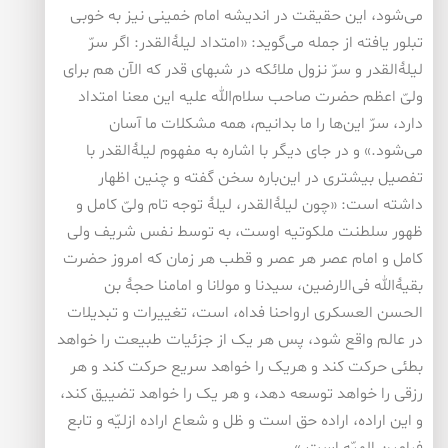
می‌شود، این حقیقت در اندیشه امام خمینی نیز به خوبی
تبلور یافته از جمله می‌گوید: «امتداد لیلۀ‌القدر: اگر سرّ
لیلۀالقدر و سرّ نزول ملائکه در شبهای قدر که الآن هم برای
ولیّ اعظم حضرت صاحب سلام‌الله علیه این معنا امتداد
دارد، سرّ این‌ها را ما بدانیم، همه مشکلات ما آسان
می‌شود.» و در جای دیگر با اشاره به مفهوم لیلۀ‌القدر با
تفصیل بیشتری در این‌باره سخن گفته و چنین اظهار
داشته است: «چون لیلۀ‌القدر، لیلۀ توجه تام ولیّ کامل و
ظهور سلطنت ملکوتیه اوست، به توسط نفس شریف ولی
کامل و امام عصر هر عصر و قطب هر زمان که امروز حضرت
بقیۀ‌الله فی‌الارضین، سیدنا و مولانا و امامنا حجۀ بن
الحسن العسکری ارواحنا فداه، است، تغییرات و تبدیلات
در عالم واقع شود، پس هر یک از جزئیات طبیعت را خواهد
بطئی حرکت کند و هریک را خواهد سریع حرکت کند و هر
رزقی را خواهد توسعه دهد، و هر یک را خواهد تضییق کند،
و این اراده، اراده حق است و ظل و شعاع اراده ازلیّه و تابع