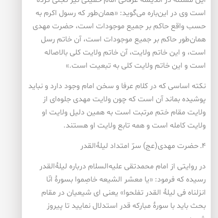
این مسئله در اندیشه عرفانی امام خمینی نیز تجلی کرده
است وی در این‌باره می‌گوید: «همان‌طور که رسول اکرم به
حسب واقع حاکم بر جمیع موجودات است، حضرت مهدی
همان‌طور حاکم بر جمیع موجودات است، آن خاتم رسل
است، و این خاتم ولایت، آن خاتم ولایت کلی بالاصاله
است و این خاتم ولایت کلی به تبعیت است.»
نکته اساسی که در کلام عرفا و سخن امام وجود دارد و نباید
پوشیده بماند آن است که چون ولایت مهدی جلوه‌ای از
ولایت مقام ختم مرتبت است به همین دلیل ولایت او
ولایت کامله است و همه تابع ولایت او هستند.
۴ـ حضرت مهدی(عج) سرّ امتداد لیلۀ‌‌القدر
در روایتی از امام محمدتقی علیه‌السلام درباره لیلۀ‌القدر
رسیده که فرمود: «یا معشر الشیعه خاصِموا بسورۀ انّا
انزلناه فی لیلۀ القدر تفلحوا» یعنی ای شیعیان در مقام
بحث باید با سورۀ مبارکه قدر استدلال نمایید تا پیروز