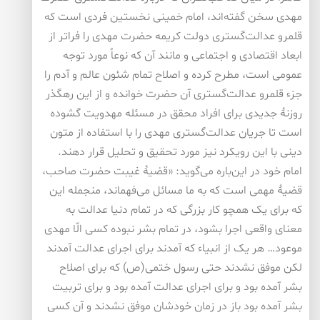
مهدی سخن گفته‌اند، امام خمینی نخستین فردی است که
قلمرو عدالت‌گستری دولت کریمه حضرت مهدی را فراتر از
ابعاد اقتصادی و اجتماعی و مانند آن که نوعاً مورد توجه
عمومی است، مطرح کرده و اصلاح تمام شئون عالم و آدم را
جزء قلمرو عدالت‌گستری آن حضرت خوانده و از این رهگذر
روزنۀ جدیدی برای افراد محقق در مسئله مهدویت گشوده
است تا جریان عدالت‌گستری مهدی را با استفاده از متون
دینی با این رویکرد نیز مورد تحقیق و تحلیل قرار دهند.
امام خود در این‌باره می‌گوید: «قضیۀ غیبت حضرت صاحب،
قضیۀ مهمی است که به ما مسائل می‌فهماند، منجمله این
که برای یک همچو کار بزرگی که در تمام دنیا عدالت به
معنای واقعی اجرا بشود، در تمام بشر نبوده کسی الّا مهدی
موعود… هر یک از انبیاء که آمدند برای اجرای عدالت آمدند
لکن موفق نشدند حتی رسول ختمی(ص) که برای اصلاح
بشر آمده بود و برای اجرای عدالت آمده بود و برای تربیت
بشر آمده بود باز در زمان خودشان موفق نشدند و آن کسی