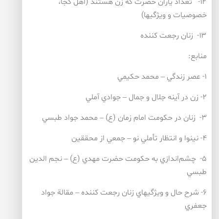
۱۲- تعداد ياران حضرت كه زن هستند (اهل كجا،
خصوصيات و ويژگيها)
۱۳- زنان رجعت كننده
منابع:
۱- عصر زندگي – محمد حكيمي
۲- زن در آينه جلال و جمال – جوادي آملي
۳- زنان در حكومت امام زمان (ع) – محمد جواد طبسي
۴- نينوا و انتظار تأملي نو – جمعي از محققين
۵- چشم‌اندازي به حكومت حضرت مهدي (ع) – نجم الدين
طبسي
۶- شرح حال و ويژگيهاي زنان رجعت كننده – مقالة جواد
جعفري