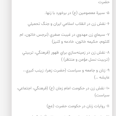
حضرت
۵- سيرة معصومين (ع) در برخورد با زنها.
۶- نقش زن در انقلاب اسلامي ايران و جنگ تحميلي
۷- سيماي زن مهدوي در غيبت صغري (نرجس خاتون، ام
كلثوم، حكيمه خاتون، خادمه و كنيز)
۸- نقش زن در زمينه‌سازي براي ظهور (فرهنگي، تربيتي
(تربيت نسل مؤمن و منتظر) )
۹- زنان و جامعه و سياست (حضرت زهرا، زينب كبري ،
عايشه …)
۱۰- نقش زن در حكومت امام زمان (ع) (فرهنگي، اجتماعي،
سياست)
۱۱- روايات زنان در حكومت حضرت (عج)