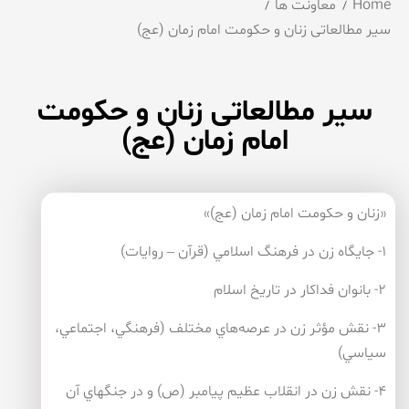
Home
معاونت ها
سیر مطالعاتی زنان و حكومت امام زمان (عج)
سیر مطالعاتی زنان و حكومت
امام زمان (عج)
«زنان و حكومت امام زمان (عج)»
۱- جايگاه زن در فرهنگ اسلامي (قرآن – روايات)
۲- بانوان فداكار در تاريخ اسلام
۳- نقش مؤثر زن در عرصه‌هاي مختلف (فرهنگي، اجتماعي،
سياسي)
۴- نقش زن در انقلاب عظيم پيامبر (ص) و در جنگهاي آن