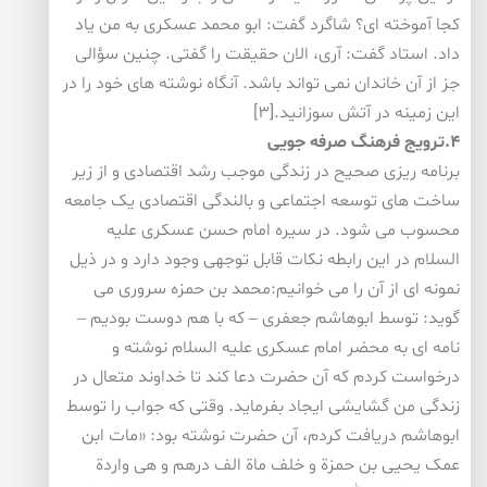
کجا آموخته ای؟ شاگرد گفت: ابو محمد عسکری به من یاد
داد. استاد گفت: آری، الان حقیقت را گفتی. چنین سؤالی
جز از آن خاندان نمی تواند باشد. آنگاه نوشته های خود را در
این زمینه در آتش سوزانید.[۳]
۴.ترویج فرهنگ صرفه جویی
برنامه ریزی صحیح در زندگی موجب رشد اقتصادی و از زیر
ساخت های توسعه اجتماعی و بالندگی اقتصادی یک جامعه
محسوب می شود. در سیره امام حسن عسکری علیه
السلام در این رابطه نکات قابل توجهی وجود دارد و در ذیل
نمونه ای از آن را می خوانیم:محمد بن حمزه سروری می
گوید: توسط ابوهاشم جعفری – که با هم دوست بودیم –
نامه ای به محضر امام عسکری علیه السلام نوشته و
درخواست کردم که آن حضرت دعا کند تا خداوند متعال در
زندگی من گشایشی ایجاد بفرماید. وقتی که جواب را توسط
ابوهاشم دریافت کردم، آن حضرت نوشته بود: «مات ابن
عمک یحیی بن حمزة و خلف ماة الف درهم و هی واردة