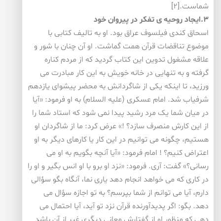
شماست.[۲]
۳.ایجاد روحیه ی تفکر در پیروان خود
اسحاق کندی فیلسوف عراق بود. او به تالیف کتابی با
موضوع تناقضات قرآن همت گماشت. او آن چنان با شور و
علاقه مشغول تدوین این کتاب گردید که از مردم کناره
گرفته و به تنهایی در خانه خویش به این کار مبادرت می
ورزید، تا اینکه یکی از شاگردانش به محضر پیشوای یازدهم
شرفیاب شد. امام عسکری (علیه السلام) به او فرمود: «آیا
در میان شما یک مرد رشید پیدا نمی شود که استاد شما را
از این کارش منصرف سازد؟ !» عرض کرد: ما از شاگردان او
هستیم، چگونه می توانیم در این کار یا کارهای دیگر به او
اعتراض کنیم؟ ! امام فرمود: «آیا آنچه بگویم به او می
رسانی؟» گفت: آری. فرمود: «نزد او برو با او انس بگیر و او را
در کاری که می خواهد انجام دهد یاری نما، آنگاه بگو سؤالی
دارم، آیا می توانم از شما بپرسم؟ به تو اجازه سؤال می
دهد. بگو: اگر پدیدآورنده قرآن نزد تو آید، آیا احتمال می
دهی که منظور او از گفتارش معانی دیگری غیر از آن باشد