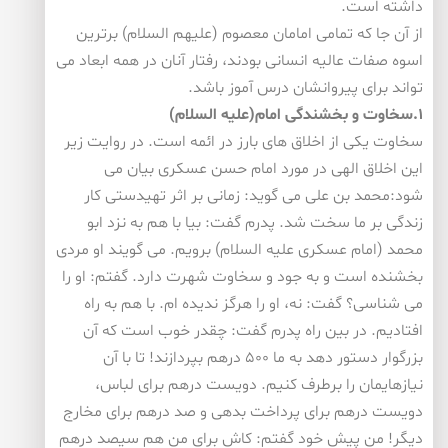
داشته است.
از آن جا که تمامی امامان معصوم (علیهم السلام) برترین
اسوه صفات عالیه انسانی بودند، رفتار آنان در همه ابعاد می
تواند برای پیروانشان درس آموز باشد.
۱.سخاوت و بخشندگی امام(علیه السلام)
سخاوت یکی از اخلاق های بارز در ائمه است. در روایت زیر
این اخلاق الهی در مورد امام حسن عسکری بیان می
شود:محمد بن علی می گوید: زمانی بر اثر تهیدستی کار
زندگی بر ما سخت شد. پدرم گفت: بیا با هم به نزد ابو
محمد (امام عسکری علیه السلام) برویم. می گویند او مردی
بخشنده است و به جود و سخاوت شهرت دارد. گفتم: او را
می شناسی؟ گفت: نه، او را هرگز ندیده ام. با هم به راه
افتادیم. در بین راه پدرم گفت: چقدر خوب است که آن
بزرگوار دستور دهد به ما ۵۰۰ درهم بپردازند! تا با آن
نیازهایمان را برطرف کنیم. دویست درهم برای لباس،
دویست درهم برای پرداخت بدهی و صد درهم برای مخارج
دیگر! من پیش خود گفتم: کاش برای من هم سیصد درهم