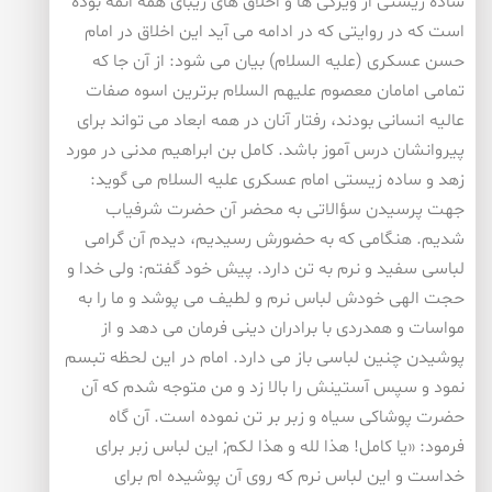
ساده زیستی از ویژگی ها و اخلاق های زیبای همه ائمه بوده
است که در روایتی که در ادامه می آید این اخلاق در امام
حسن عسکری (علیه السلام) بیان می شود: از آن جا که
تمامی امامان معصوم علیهم السلام برترین اسوه صفات
عالیه انسانی بودند، رفتار آنان در همه ابعاد می تواند برای
پیروانشان درس آموز باشد. کامل بن ابراهیم مدنی در مورد
زهد و ساده زیستی امام عسکری علیه السلام می گوید:
جهت پرسیدن سؤالاتی به محضر آن حضرت شرفیاب
شدیم. هنگامی که به حضورش رسیدیم، دیدم آن گرامی
لباسی سفید و نرم به تن دارد. پیش خود گفتم: ولی خدا و
حجت الهی خودش لباس نرم و لطیف می پوشد و ما را به
مواسات و همدردی با برادران دینی فرمان می دهد و از
پوشیدن چنین لباسی باز می دارد. امام در این لحظه تبسم
نمود و سپس آستینش را بالا زد و من متوجه شدم که آن
حضرت پوشاکی سیاه و زبر بر تن نموده است. آن گاه
فرمود: «یا کامل! هذا لله و هذا لکم; این لباس زبر برای
خداست و این لباس نرم که روی آن پوشیده ام برای