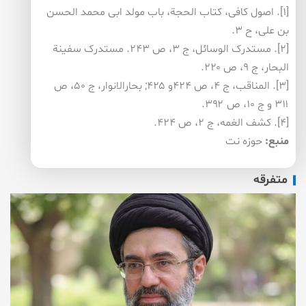
[۱]. اصول کافی، کتاب الحجة، باب مولد ابی محمد الحسن
بن علی، ح ۳.
[۲]. مستدرک الوسائل، ج ۳، ص ۲۴۳. مستدرک سفینة
البحار، ج ۹، ص ۲۲۰.
[۳]. المناقب، ج ۴، ص ۴۲۴و ۴۲۵; بحارالانوار، ج ۵۰، ص
۳۱۱ و ج ۱۰، ص ۳۹۲.
[۴]. کشف الغمه، ج ۲، ص ۴۲۴.
منبع:
حوزه نت
متفرقه