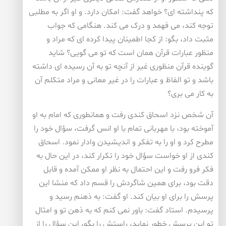
که پنداشته ای؟ خواهد گفت: امکان دارد. و او اگر به مطلبی
توجه کند، می فهمد و درک می کند. هنگامی که جواب
مثبت داد، بگو: از کجا اطمینان پیدا کرده ای که مراد و
منظور عبارات قرآن همان است که تو می گویی؟ شاید
گوینده قرآن منظوری غیر از آنچه تو به آن رسیده ای داشته
باشد و تو الفاظ و عبارات را در غیر معانی و مراد متکلم آن
به کار می بری؟
آن شخص نزد اسحاق کندی رفت و همانطوری که امام به او
آموخته بود، با مهربانی تمام با او انس گرفت، سؤال خود را
مطرح کرد و او را به تفکر و اندیشیدن وادار نمود. اسحاق
کندی از او خواست سؤال خود را تکرار کند، در این حال به
فکر فرو رفت و این احتمال به نظر او ممکن آمده و قابل
دقت بود، برای همین شاگردش را قسم داد که منشا این
پرسش را برای او بیان کند. او گفت: به ذهنم رسید و
پرسیدم. استاد گفت: باور نمی کنم که به ذهن تو و امثال
تو این پرسش خطور نماید، راستش را بگو، این سؤال را از