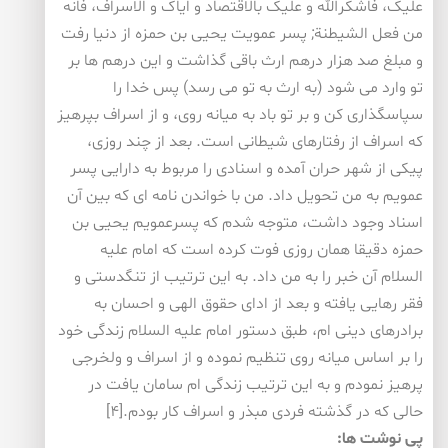
علیک، فاشکرالله و علیک بالاقتصاد و ایاک و الاسراف، فانه
من فعل الشیطنة; پسر عمویت یحیی بن حمزه از دنیا رفت
و مبلغ صد هزار درهم ارث باقی گذاشت و این درهم ها بر
تو وارد می شود (به ارث به تو می رسد) پس خدا را
سپاسگذاری کن و بر تو باد به میانه روی، و از اسراف بپرهیز
که اسراف از رفتارهای شیطانی است. بعد از چند روزی،
پیکی از شهر حران آمده و اسنادی را مربوط به دارایی پسر
عمویم به من تحویل داد. من با خواندن نامه ای که بین آن
اسناد وجود داشت، متوجه شدم که پسرعمویم یحیی بن
حمزه دقیقا همان روزی فوت کرده است که امام علیه
السلام آن خبر را به من داد. به این ترتیب از تنگدستی و
فقر رهایی یافته و بعد از ادای حقوق الهی و احسان به
برادرهای دینی ام، طبق دستور امام علیه السلام زندگی خود
را بر اساس میانه روی تنظیم نموده و از اسراف و ولخرجی
پرهیز نمودم و به این ترتیب زندگی ام سامان یافت در
حالی که در گذشته فردی مبذر و اسراف کار بودم.[۴]
پی نوشت ها: