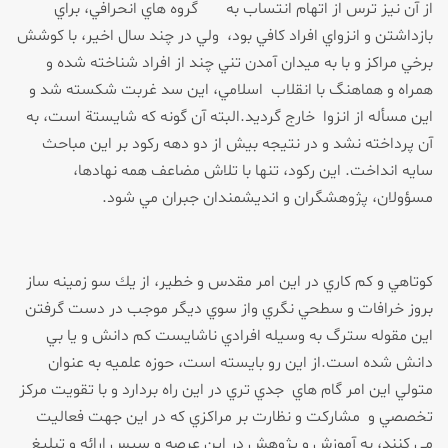
از آن نيز ترس از اتهام انتساب به گروه هاي انحرافي، براي
بازداشتن و انزواي افراد كافي بود، ولي در چند سال اخير، با كوشش
برخي مراكز و با به ميدان آمدن تني چند از افراد شناخته شده و
همراه و هماهنگ با انقلاب اسلامي، اين سد غربت شكسته شد و
اين مسأله از انزوا خارج گرديد.البته آن گونه كه شايستة است، به
آن پرداخته نشد و در نتيجه بيش از دو دهه ركود بر اين مباحث
سايه انداخت. اين ركود، تنها با تلاش مضاعف همه نهادها،
مسؤولان، پژوهشگران و انديشمندان جبران مي شود.
كوتاهي و كم كاري در اين امر مقدس و خطير، از يك سو زمينه ساز
بروز خرافات و سطحي نگري واز سوي ديگر موجب در دست گرفتن
اين مقوله سترگ به وسيله افرادي ناشايست كم دانش و يا بي
دانش شده است.از اين رو بايسته است، حوزه علميه به عنوان
متولي اين امر گام هاي جدي تري در اين راه بردارد و با تقويت مركز
تخصصي و مشاركت و نظارت بر مراكزي كه در اين جهت فعاليت
مي كنند، به آموزش و پژوهش در اين عرصه و سپس ارائه و تبليغ