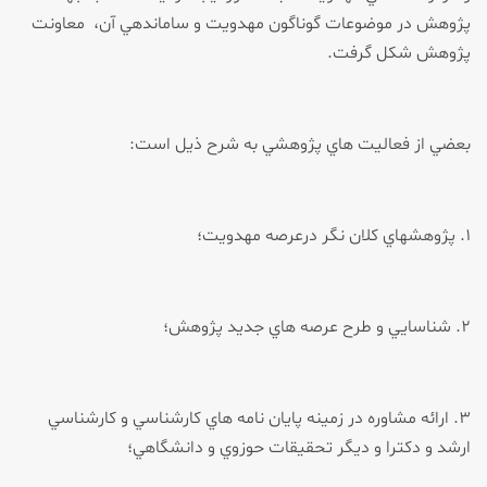
پژوهش در موضوعات گوناگون مهدويت و ساماندهي آن، معاونت
پژوهش شكل گرفت.
بعضي از فعاليت هاي پژوهشي به شرح ذيل است:
۱. پژوهش­هاي كلان نگر درعرصه مهدويت؛
۲. شناسايي و طرح عرصه هاي جديد پژوهش؛
۳. ارائه مشاوره در زمينه پايان نامه هاي كارشناسي و كارشناسي
ارشد و دكترا و ديگر تحقيقات حوزوي و دانشگاهي؛