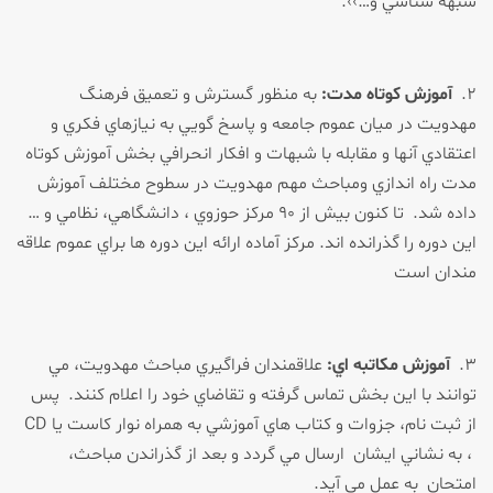
شبهه شناسي و…››.
۲.
آموزش كوتاه مدت:
به منظور گسترش و تعميق فرهنگ
مهدويت در ميان عموم جامعه و پاسخ گويي به نيازهاي فكري و
اعتقادي آنها و مقابله با شبهات و افكار انحرافي بخش آموزش كوتاه
مدت راه اندازي ومباحث مهم مهدويت در سطوح مختلف آموزش
داده شد. تا كنون بيش از ۹۰ مركز حوزوي ، دانشگاهي، نظامي و …
اين دوره را گذرانده اند. مركز آماده ارائه اين دوره ها براي عموم علاقه
مندان است
۳.
آموزش مكاتبه اي:
علاقمندان فراگيري مباحث مهدويت، مي
توانند با اين بخش تماس گرفته و تقاضاي خود را اعلام كنند. پس
از ثبت نام، جزوات و كتاب هاي آموزشي به همراه نوار كاست يا CD
، به نشاني ايشان ارسال مي گردد و بعد از گذراندن مباحث،
امتحان به عمل مي آيد.