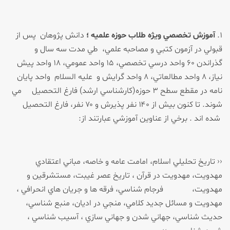
۱.
آموزش تخصصي ويژه طلاب حوزه علميه
؛
دانش پژوهان پس از
قبولي در آزمون كتبي و مصاحبه علمي، طي مدت سه سال و
گذراندن ۶۰ واحد درسي تخصصي، ۱۵ واحد عمومي، ۱۸ واحد پيش
نياز، ۸ واحد مطالعاتي، ۸ واحد گرايش و عليه السلام واحد پايان
نامه در مقطع سطح ۳ حوزه(كارشناسي ارشد) فارغ التحصيل مي
شوند. تا كنون بيش از ۱۴۰ نفر پذيرش و ۷۰ نفر، فارغ التحصيل
شده اند . برخي از عناوين آموزشي عبارتند از:
‹‹ تاريخ تحليلي اسلام، امامت عامه و خاصه، مباني اعتقادي
مهدويت، مهدويت در قرآن ، تاريخ عصر غيبت، مستشرقين و
مهدويت، فرجام شناسي، فرقه ها و جريان هاي انحرافي ،
مهدويت و مسائل جديد كلامي، منجي در اديان، منبع شناسي،
حديث شناسي، جهاني شدن و جهاني سازي ، آسيب شناسي ،