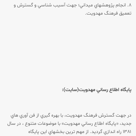
۸. انجام پژوهش­هاي ميداني؛ جهت آسيب شناسي و گسترش و
تعميق فرهنگ مهدويت.
پايگاه اطلاع رساني مهدويت(سايت):
در جهت گسترش فرهنگ مهدويت، با بهره گيري از فن آوري هاي
جديد، «پايگاه اطلاع رساني مهدويت» با موضوعات متنوع ، در سال
۱۳۸۱ راه اندازي گرديد. از مهم ترين بخش­هاي اين پايگاه