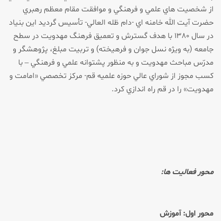
از شخصيت هاي علمي و فرهنگي و موافقت مقام معظم رهبري
حضرت آيت الله خامنه اي -دام ظله العالي- تأسيس گرديد اين بنياد
در سال ۱۳۸۰ با هدف گسترش و تعميق فرهنگ مهدويت در سطح
جامعه (به ويژه نسل جوان و فرهيخته) و تربيت مبلغ، پژوهشگر و
مدرّس مباحث مهدويت و به منظور پشتوانه علمي و فرهنگي – با
كسب مجوز از شوراي عالي حوزه علميه قم- مركز تخصصي «امامت و
مهدويت» را در قم راه اندازي كرد.
محور فعاليت ها:
محور اول:
آموزش