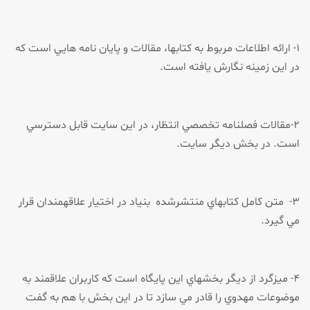
۱- ارائه اطلاعات مربوط به كتاب­ها، مقالات و پايان نامه هايي است كه
در اين زمينه نگارش يافته است.
۲-مقالات فصلنامه تخصصي انتظار، در اين سايت قابل دسترسي
است. در بخش ديگر سايت.
۳- متن كامل كتاب­هاي منتشرشده بنياد در اختيار علاقه­مندان قرار
مي گيرد.
۴- ميزگرد از ديگر بخش­هاي اين پايگاه است كه كاربران علاقمند به
موضوعات مهدوي را قادر مي سازد تا در اين بخش با هم به گفت