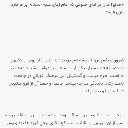
«خدايا! ما را در اداي حقوقي كه امام زمان عليه السلام بر ما دارد
ياري فرما»
ضرورت تأسيس:
انديشه «مهدويت» به دليل دارا بودن ويژگي­هاي
منحصر به فرد بسيار، يكي از توان­مندترين عوامل رشد جامعه ديني
ما است. طرح درست و گسترش اين فرهنگ نوراني در جامعه،
باعث رشد، بالندگي هر چه بيشتر جامعه و حفظ آن از فرو غلتيدن
در فسادها و تباهي­ها است.
مهدويت، از مظلوم­ترين مسائل بوده است، چه پيش از انقلاب و چه
پس از آن، پيش از انقلاب اسير كج فكري برخي گروه ها بود و پس