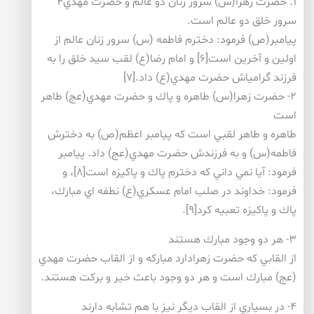
۱. حضرت زهرا(س) سرور زنان دو عالم و حضرت مهدي۴
سرور خلق دو عالم است.
پيامبر(ص) فرمود: دخترم فاطمه (س) سرور زنان عالم از
اولين و آخرين است[۶] و امام رضا(ع) لقب سيد خلق را به
فرزند گرامي­اش حضرت مهدي(ع) داد.[۷]
۲- حضرت زهرا(س) طاهره و پاك و حضرت مهدي(عج) طاهر
است
طاهره و طاهر لقبي است كه پيامبر اعظم(ص) به دخترش
فاطمه(س) و به فرزندش حضرت مهدي(عج) داد. پيامبر
فرمود: آيا نمي داني كه دخترم پاك و پاكيزه است[۸]، و
فرمود: خداوند در صلب امام عسكري(ع) نطفه اي مبارك،
پاك و پاكيزه تعبيه كرد[۹].
۳- هر دو وجود مبارك هستند
از القابي كه حضرت زهرادارد مباركه و از القاب حضرت مهدي
(عج) مبارك است و هر دو وجود باعث خير و بركت هستند.
۴- در بسياري از القاب ديگر نيز با هم تشابه دارند