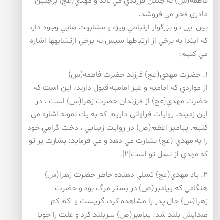
فاطمه(س) به چنين فرزندي مي بالد و مهدي(عج) برچنين
مادري فخر مي فروشد.
بين اين دو بزرگوار ارتباطي ويژه و مشابهت هايي وجود دارد
كه ابتدا به برخي از ارتباط­ها سپس به برخي ازتشابه­ها اشاره
مي كنيم:
۱. حضرت مهدي(عج) فرزند حضرت فاطمه(س)
از مواردي كه اماميه و غير اماميه قبول دارند، اين است كه
حضرت مهدي(عج) از فرزندان حضرت زهرا(س) است . در
اين زمينه، روايات فراواني داريم كه به يك نمونه اشاره مي
كنيم. پيامبر اعظم(ص) در روايت زيبايي ، دخت گرامي خود
را به مهدي (عج) بشارت مي دهد و مي­ فرمايد: بشارت بر تو
كه مهدي از نسل تو است[۲].
۲. ياد مهدي(عج) تسلي دهنده خاطر حضرت زهرا(س)
هنگامي كه پيامبر(ص) در بستر مرگ بود و حضرت
زهرا(س) حال پدر را مشاهده كرد، گريست و كم كم
صدايش بلند شد. پيامبر(ص) سربلند كرد و علت را جويا