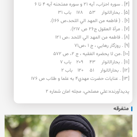
[۴] . سوره احزاب، آيه ۲۱ و سوره ممتحنه آيه ۴ تا ۶
[۵] . بحارالانوار ۵۳ ۱۷۸ باب ۳۱
[۶] . ( فاطمه من المهد الي اللحد،ص ۱۶۶).
[۷] . مرآة العقول ج۲۶ ص ۲۱۷).
[۸] . فاطمه من المهد الي اللحد ،ص ۱۲۱
[۹] . روزگار رهايي ، ج ۱ ،ص۷۱
[۱۰] .من لا يحضره الفقيه ، ج ۲، ص ۵۷۲
[۱۱] . بحارالانوار ۴۳ ۲۰۹ باب ۷
[۱۲] . بحارالانوار ۵۱ ۱۲۰ باب ۲
[۱۳] . عنايات حضرت مهدي۴ به علما و طلاب ص ۱۷۶
پدیدآورنده:علي مصلحي، مجله امان شماره ۲
متفرقه