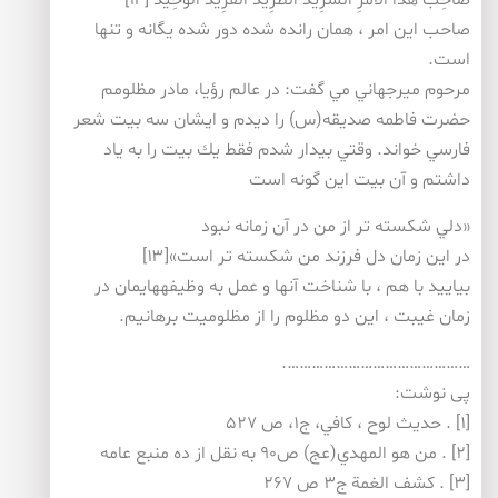
صَاحِبُ هَذَا الْأَمْرِ الشَّرِيدُ الطَّرِيدُ الْفَرِيدُ الْوَحِيدُ [۱۲]
صاحب اين امر ، همان رانده شده دور شده يگانه و تنها
است.
مرحوم ميرجهاني مي گفت: در عالم رؤيا، مادر مظلومم
حضرت فاطمه صديقه(س) را ديدم و ايشان سه بيت شعر
فارسي خواند. وقتي بيدار شدم فقط يك بيت را به ياد
داشتم و آن بيت اين گونه است
«دلي شكسته تر از من در آن زمانه نبود
در اين زمان دل فرزند من شكسته تر است»[۱۳]
بياييد با هم ، با شناخت آن­ها و عمل به وظيفه­ها­يمان در
زمان غيبت ، اين دو مظلوم را از مظلوميت برهانيم.
……………………………………….
پی نوشت:
[۱] . حديث لوح ، كافي، ج۱، ص ۵۲۷
[۲] . من هو المهدي(عج) ص۹۰ به نقل از ده منبع عامه
[۳] . كشف الغمة ج۳ ص ۲۶۷