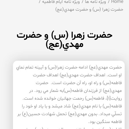
Home
ویژه نامه ها
ویژه نامه ایام فاطمیه
حضرت زهرا (س) و حضرت مهدي(عج)
حضرت زهرا (س) و حضرت
مهدي(عج)
حضرت مهدي(عج) ادامه حضرت زهرا(س) و آيينه تمام نماي
او است. اهداف حضرت مهدي(عج) اهداف حضرت
فاطمه(س) و راه او، راه آن حضرت است. حضرت
مهدي(عج) از فرزندان فاطمه(س)به شمار مي رود. در
روايت[۱]، فاطمه(س) رحمت جهانيان خوانده شده است.
فاطمه(س) با نام مهدي(عج) شاد مي­شد و با ياد او خود را
تسلّي مي­داد. بدون مهدي(عج) تحمل شهادت حسين(ع) بر
فاطمه سنگين بود.