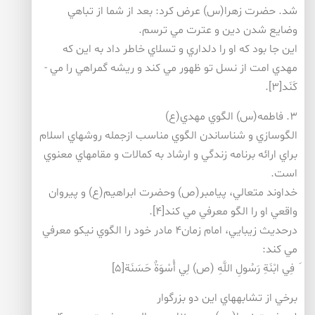
شد. حضرت زهرا(س) عرض كرد: بعد از شما از تباهي
وضايع شدن دين و عترت مي ترسم.
اين جا بود كه او را دلداري و تسلاي خاطر داد به اين كه
مهدي امت از نسل تو ظهور مي كند و ريشه گمراهي را مي ­
كَنَد[۳].
۳. فاطمه(س) الگوي مهدي(ع)
الگوسازي و شناساندن الگوي مناسب ازجمله روش­هاي اسلام
براي ارائه برنامه زندگي و ارشاد به كمالات و مقام­هاي معنوي
است.
خداوند متعالي، پيامبر(ص) وحضرت ابراهيم(ع) و پيروان
واقعي او را الگو معرفي مي كند[۴].
درحديث زيبايي، امام زمان۴ مادر خود را الگوي نيكو معرفي
مي كند:
َ فِي ابْنَةِ رَسُولِ اللَّهِ (ص) لِي أُسْوَةٌ حَسَنَة[۵]
برخي از تشابه­هاي اين دو بزرگوار