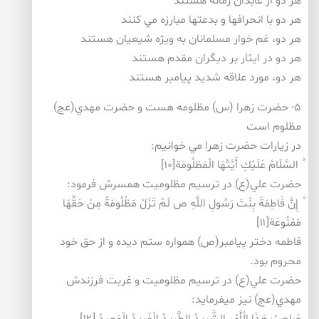
هر دو از عابدان زمانه هستند
هر دو با انحراف­ها و بدعت­ها مبارزه مي كنند
هر دو، غم خوار مسلمانان به ويژه شيعيان هستند
هر دو در ايثار بر ديگران مقدم هستند
هر دو، مورد علاقه شديد پيامبر هستند
۵- حضرت زهرا (س) مظلومه هست و حضرت مهدي(عج)
مظلوم است
در زيارات حضرت زهرا مي خوانيم:
ُ السَّلَامُ عَلَيْكِ أَيَّتُهَا الْمَظلُومَة[۱۰]
حضرت علي(ع) در ترسيم مظلوميت همسرش فرمود:
ُ إِنَّ فَاطِمَةَ بِنْتَ رَسُولِ اللَّهِ ص لَمْ تَزَلْ مَظْلُومَةً مِنْ حَقِّهَا
مَمْنُوعَة[۱۱]
فاطمه دختر پيامبر(ص) همواره ستم ديده و از حق خود
محروم بود.
حضرت علي(ع) در ترسيم مظلوميت و غربت فرزندش
مهدي(عج) نيز مي­فرمايد: