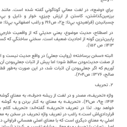
براي «وضع»، در لغت معاني‌ گوناگوني گفته شده است. مانند پا
برزمين‌گذاشتن، كاستن از ارزش چيزي، خوار و ذليل و بي‌م
چسبانيدن (فراهيدي، بي‌تا: ج۲، ص۱۹۶ و راغب اصفهاني، بي‌تا: ص۸۷۴).
در اصطلاح، حديث موضوع، يعني حديثي كه از واقعيت خارجي ته
پايين‌ترين گونه از احاديث ضعيف است. سخني ساختگي كه كسي 
۱۴۱۳: ص ۱۵۲).
البته «سخن برساخته» (روايت جعلي) در واقع حديث نيست‌ و اث
از صفت حديث‌بودن ساقط شود؛ اما پيش از اثبات جعلي‌بودن آن، 
آوريم كه اگر جعلي‌بودن آن اثبات شد، در اين صورت به‌طور ق
صالح، ۱۳۷۶: ص۲۰۴).
۲. تحريف
واژه «تحريف»، مصدر و در لغت از ريشه «حرف»، به معناي گوشه
۱۴۱۴: ج۹، ص۴۱). «تحريف» به معناي به كنار بردن و 
خواهد بود. لذا در تعريف «تحريف» گفته‌اند: «تحريف كلام به
قراردادي‌‌اش است.» راغب در تعريف واژه تحريف در سخن به مع
اصلي به معناي ديگري است كه با معناي اصلي همساني فراواني دارد
اصلي تورات را تحريف و به معاني مشابه تفسير مي‌كردند (نساء: ۴۶).