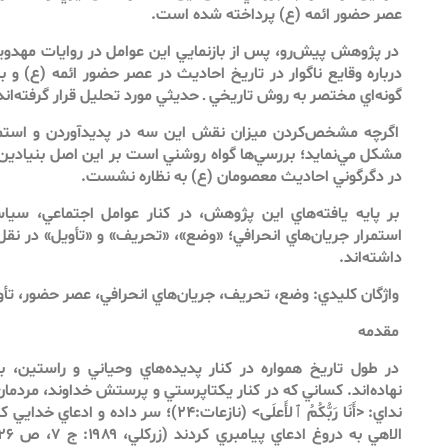
عصر حضور ائمه (ع) پرداخته شده است.
در پژوهش پيش‌رو، پس از بازنمايي اين عوامل در روايات مهدوي
درباره وقايع ناگوار در تاريخ احاديث در عصر حضور ائمه (ع) و ب
گونه‌اي مختصر به روش تاريخي ـ حديثي مورد تحليل قرار گرفته‌اند
اگرچه مشخص‌كردن ميزان نقش اين سه در پديدآوردن و استمرا
مشكل مي‌نمايد؛ بررسي‌ها گواه روشني است بر اين اصل بنيادين كه
در دگرگوني احاديث معصومان (ع) به نظاره نشست.
بر پايه يافته‌هاي اين پژوهش، در كنار عوامل اجتماعي، س
استمرار جريان‌هاي انحرافي؛ «وضع»، «تحريف» و «تأويل» در نقل
داشته‌اند.
واژگان كليدي: وضع، تحريف، جريان‌هاي انحرافي، عصر حضور، تأو
مقدمه
در طول تاريخ همواره در كنار پديده‌هاي وحياني و راستين، بر
نهاده‌اند. كساني كه در كنار يكتاپرستي و پرستش خداوند، مردم
نداي: <أَنَا رَبُّكُمُ ٱلأَعلَى> (نازعات:۲۴)؛ سر 