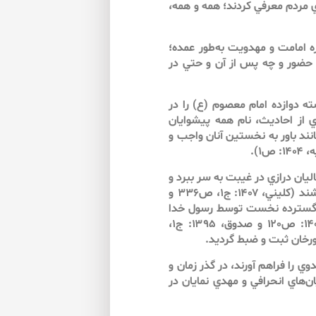
ي مردم معرفي كردند؛ همه و همه،
ه امامت و مهدويت به‌طور عمده؛
حضور و چه پس از آن و حتي در
 دوازده امام معصوم (ع) را در
 از احاديث، نام همه پيشوايان
انند باور به نخستين آنان واجب و
يان درازي در غيبت به سر ببرد و
شيعيانش از دسترسي و ارتباط رو در رو با آن حضرت محروم باشند (كليني، ۱۴۰۷: ج۱، ص۳۳۶ و
 به گونه‌اي گسترده نخست توسط رسول خدا
(ص) و پس از ايشان ائمه معصوم (ع) مطرح (ابن بابويه، ۱۴۰۴: ص۱۲۰ و صدوق، ۱۳۹۵: ج۱،
ي را فراهم آورند، در گذر زمان و
ن‌هاي انحرافي و مهدي ‌نمايان در