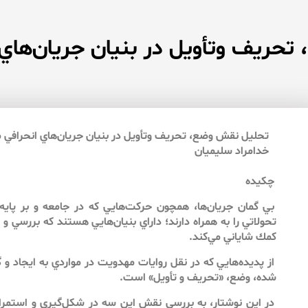
حريف وتأويل در بنيان جريان‌هاي
تحليل نقش وضع، تحريف وتأويل در بنيان جريان‌هاي انحرافي
خدامراد سليميان
چكيده
بي گمان جريان‌ها،‌ همچون حركت‌هايي كه در جامعه و بر پايه
تحولاتي را به همراه دارند؛ داراي بنيان‌هايي هستند كه بررسي و ت
كمك شاياني مي‌كند.
از پديده‌هايي كه در نقل روايات مهدويت در مواردي به ايجاد و
شده، وضع، «تحريف و تأويل» است.
در اين نوشتار، به بررسي نقش اين سه در شكل‌‌گيري و استمرا