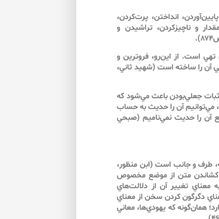
يين‌آوردن، انداختن، پرت‌كردن،
قدار و ناچيزكردن، تراشيدن و
ي است. از اين‌‌رو، فروترين و
آن را ساخته است (شهيد ثاني،
بات جعلي‌بودن باعث مي‌شود كه
مي‌توانيم آن را‌ حديث‌ به حساب
طع آن را حديث نمي‌ناميم (صبحي
، طرف و جانب است (ابن منظور،
به گوشه كشاندن متن از موضع مخصوص
 معناي تغيير آن از دلالت‌‌هاي
ناي دگرگون كردن سخن از معناي
؛ همان‌گونه كه يهودي‌ها، معاني