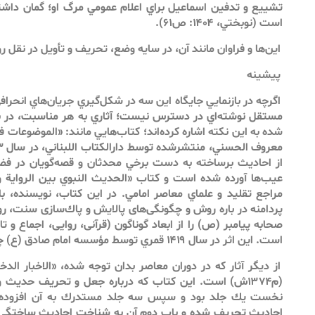
تشييع و تدفين اسماعيل براي اعلام عمومي مرگ او؛ گمان داشت
است (نوبختي، ۱۴۰۴: ص۶۱).
اين‌ها و فراوان مانند آن، در سايه وضع، تحريف و تأويل در نقل رو
پيشينه
اگرچه در بازنمايي جايگاه اين سه در شكل‌گيري جريان‌هاي انحر
مستقل نوشته‌اي در دسترس نيست؛ آثاري به هر مناسبت، در ب
شده به اين نكته اشاره كرده‌اند؛ كتاب‌هايي مانند: «الموضوعات في
از‌ احاديث برساخته به دست برخي محدثان و قصه‌گويان در فضي
عيب‌ها آورده شده است و كتاب «الحديث النبوي بين الرواية و
مراجع تقليد و علماي معاصر امامي. در اين كتاب، نويسنده، با
پردامنه در باره روش و چگونگى‌هاى پالايش و پاك‌سازى سنت، 
صحابه پيامبر (ص) را از ابعاد گوناگون (قرآنى، روايى، اجماع و تا
است. اين اثر در سال ۱۴۱۹ قمري توسط مؤسسه امام صادق (ع) چاپ و منتشر شده است.
از ديگر آثار كه در دوران معاصر بدان توجه شده، «الاخبار ا
(م۱۳۷۴ش) است. اين كتاب كه درباره جعل و تحريف حديث
نخست يك جلد بود و سپس سه جلد مستدرك به آن افزوده 
احاديث تحريف‌ شده و باب دوم آن به شناخت احاديث ساختگ