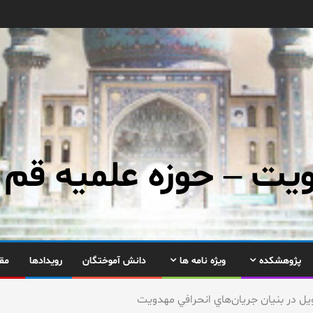
ت – حوزه علمیه قم
پژوهشکده
ویژه نامه ها
دانش آموختگان
رویدادها
مق
 در بنيان جريان‌هاي انحرافي مهدويت