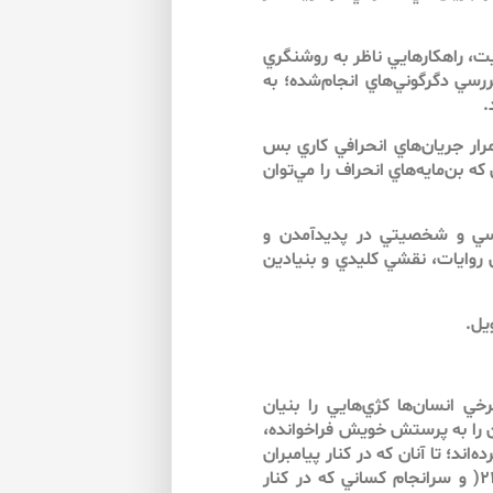
ت، راهكارهايي ناظر به روشنگري
ررسي دگرگوني‌هاي انجام‌شده؛ به
.
ر جريان‌هاي انحرافي كاري بس
 بن‌مايه‌هاي انحراف را مي‌توان
ياسي و شخصيتي در پديدآمدن و
 روايات، نقشي كليدي و بنيادين
يل.
خي انسان‌ها كژي‌هايي را بنيان
ان را به پرستش خويش فراخوانده،
داده و ادعاي خدايي كرده‌اند؛ تا آنان كه در كنار پيامبران
الاهي به دروغ ادعاي پيامبري كردند (زركلي، ۱۹۸۹: ج ۷، ص ۲۲۶( و سرانجام كساني كه در كنار