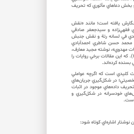
 دو بخش دعاهاي مأثوري كه تحريف
ه نگارش يافته است؛ مانند «نقش
 فقهي‌زاده و سيدجعفر صادقي
عتبار روايت المهدي في لسانه رتة‌ و نقش جنبش
 محمد حسن شاطري احمدآبادي
رائيليات در روايات مهدوي»، نوشته مجيد معارف،
سيد جعفر صادقي (پژوهش‌نامه قرآن و حديث، ۱۳۹۴: ص۲۴-۴۹). كه اين مقالات برخي روايات را
بسنده كرده‌اند.
ث كليدي است كه اگرچه عواملي
صيتي؛ در شكل‌گيري جريان‌هاي
ريف داده‌هاي موجود در اثبات
هاي خودسرانه در شكل‌گيري و
است.
نوشتار اشاره‌اي كوتاه شود: