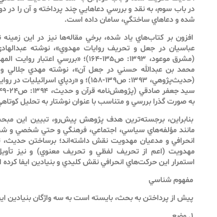
در باب سوم، به نقد و بررسي دعاهايي چند پرداخته‌ و آن را در
شده و دعاهاي ساختگي، سامان داده است.
افزون بر كتاب‌هاي ياد شده، برخي مقاله‌ها نيز در اين زمين
عباسيان در جعل و تحريف روايات مهدوي»، نوشته عبدالهادي
(مشرق موعود، ۱۳۹۳: ص۱۳۵-۱۶۴)؛ «بررسي ا
محمد بن عبدالله حسني در جعل آن»، نوشته مهدي جلالي و
(حديث‌پژوهي، ۱۳۹۳: ص۱۳۹-۱۵۸)؛ و «ردپاي اس
به صورت گذرا بررسي و متناسب با عنوان نوشتار به تحليل كوتاهي 
بنابراين، برجسته‌ترين هدف پژوهش پيش‌رو، تبيين اين مبح
مانند مؤلفه‌هاي سياسي، اجتماعي، فرهنگي و حتي شخصي و شخ
انحرافي و مدعيان مهدويت نقش داشته‌اند؛ برساختن حديث، تح
مهدويت (اعم از تحريف لفظي و تحريف معنوي) و نيز تأويل‌
استمرار اين حركت‌هاي انحرافي نقش كليدي و بنيادين ايفا كرده 
مفهوم شناسي
پيش از پرداختن به بحث، بايسته است به سه واژگان بنيادين اين 
۱. وضع