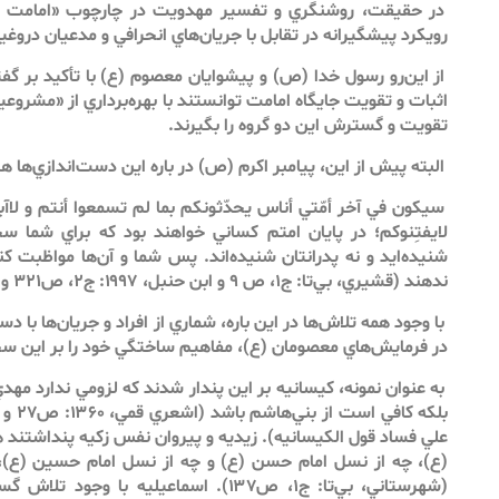
در حقيقت، روشنگري و تفسير مهدويت در چارچوب «امامت من
رويكرد پيشگيرانه در تقابل با جريان‌هاي انحرافي و مدعيان دروغي
از اين‌‌رو رسول خدا (ص) و پيشوايان معصوم (ع) با تأكيد بر گ
اثبات و تقويت جايگاه امامت توانستند با بهره‌برداري از «مشروعي
تقويت و گسترش اين دو گروه را بگيرند.
البته پيش از اين، پيامبر اكرم (ص) در باره اين دست‌ا‌ندازي‌ها هش
سيكون في آخر أمّتي أناس يحدّثونكم بما‌ لم‌ تسمعوا‌ أنتم و لاآب
لايفتِنوكم؛ در پايان امتم كساني‌ خواهند‌ بود كه براي شما س
شنيده‌ايد و نه پدرانتان شنيده‌اند. پس شما‌ و آن‌ها مواظبت‌ ك
ندهند (قشيري، بي‌تا: ج۱، ص ۹ و ابن حنبل، ۱۹۹۷: ج۲، ص۳۲۱‌ و ۳۴۹‌).
با وجود همه تلاش‌ها در اين باره، شماري از افراد و جريان‌ها با دس
در فرمايش‌هاي معصومان (ع)، مفاهيم ساختگي خود را بر اين سخ
به عنوان نمونه، كيسانيه بر اين پندار شدند كه لزومي ندارد مه
علي فساد قول الكيسانيه). زيديه و پيروان نفس زكيه پنداشتند
(ع)، چه از نسل امام حسن (ع) و چه از نسل امام حسين (ع)، 
(شهرستاني، بي‌تا: ج۱، ص۱۳۷). اسماعيليه با