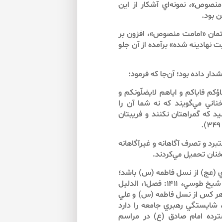
صوص»، نمونه‌اي آشكار از اين
ن بود.
فتمان «امامت منصوص»، افزون بر
ت نهادينه شده» برآمده از آن جلو
دار داده بود؛ آن‌جا كه فرمود:
اؤكم فاياكم و اياهم لايضلّونكم و
خناني مي‌گويند كه نه شما آن را
نيد كه گمراهتان نكنند و فريبتان
تبرد و تصرف آگاهانه و غيرآگاهانه
نان تحميل مي‌كردند.
دي (عج) از نسل فاطمه (س) باشد؛
بلكه كافي است از بني‌هاشم باشد (اشعري قمي، ۱۳۶۰: ص۲۷ و شيخ طوسي، ۱۴۱۱: فصل۱، الدليل
 هر كس از نسل فاطمه (س) و علي
شايستگي رهبري جامعه را دارد
 وجود تلاش گسترده امام صادق (ع) در مراسم