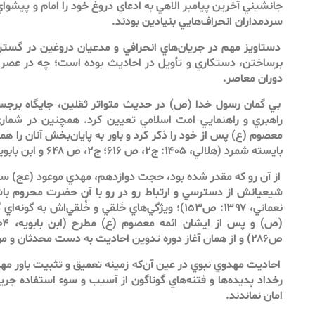
جانشيني آخرين پيامبر الاهي به ادعاي دروغ خود را امام و پيشوا
سردمداران انحراف‌هايي بنيادين بودند.
دستاويز مهم در جريان‌هاي انحرافي و مدعيان دروغين در گستر
برساختن، دستكاري و تأويل در احاديث بوده است؛ چه در عصر 
دوران معاصر.
بي گمان رسول خدا (ص) در حديث متواتر ثقلين، جايگاه برجسته
راهبري و راهنمايي امت اسلامي تعيين كرد. همچنين در شماري
معصوم (ع) پس از خود را ذكر كرد و باور به پايان‌بخش آنان را هم
بايسته شمرد (هلالي، ۱۴۰۵: ج۲، ص ۶۱۶؛ ج۲، ص ۶۴۸ و ابن بابويه، ۱۴۰۴: ص۱).
از آن رو كه مقدر شده بود، حجت دوازدهم، مهدي موعود (عج) سال
نعماني، ۱۳۹۷: ص۱۵۳)؛ ويژگي‌هاي خَلقي و خُلقي‌اش
ص۲۸۶) و از همان آغاز دوره تدوين احاديث به دست محدثان و مورخان ثبت و ضبط گرديد.
احاديث مهدوي نبوي در عين آن‌كه زمينه تعميق و تثبيت باور مهدو
رخداد پديده‌ها و فتنه‌هاي گوناگون از آسيب و سوء ‌استفاده جريا
امان نماندند.