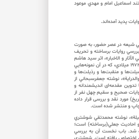
ند اسماعيل امام و مهدي موعود
ايات پديد آمده‌اند.
افي شيعه در عصر حضور، به صورت
ررسي روايات برساخته و تحريف
 الآثار و الاخبار»، اثر سيد هاشم
معروف‌ الحسني، منتشرشده توسط دارالكتاب اللبناني، در سال ۱۹۷۳ ميلادي، كه در آن نمونه‌هايي‌
لت‌ها و منقبت‌ها و رذيلت‌ها و
الدراية»، نوشته جعفرسبحاني از
 تدوين مقدمه‌اى انديشمندانه و
روايات صحيح و سقيم چهل نفر از
ريخ) مورد نقد و بررسى قرار داده
لدخيلة»، نوشته محمدتقي شوشتري
 و احاديث جعلي(برساخته) است؛
شد. باب نخست آن به بررسي
ي اختصاص يافته است. شوشتري