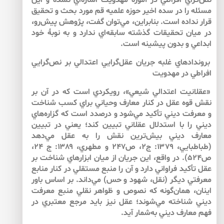
نص‌‌گراي افراطي در آموزه مهدويت اشاره‌اي نشده و اين
مسئله را در سده اخير حوزه علميه قم مورد بحث و تحقيق
قرار نداده است. بنابراين، مي‌‌توان گفت، پژوهش پيش‌رو،
در ميان تحقيقات گذشته سابقه‌‌اي ندارد و به نوبۀ خود
ابداعي و بدون پيشينه است.
بروندادهاي غلبه جريان عقل‌‌گرايي اعتدالي بر نص‌‌گرايي
افراطي در مهدويت
«عقلانيت اعتدالي شيعي»، رويكردي است كه در آن بر
نقش قوه عقل در كنار معارف وحياني براي كسب شناخت
و معرفت ديني تأكيد مي‌شود و درصدد است كه گزاره‌هاي
ديني را با استدلال عقلاني تبيين كند؛ يعني در تبيين
معارف ديني بيش‌ترين نقش را به عقل مي‌دهد
(طباطبايي، ۱۳۷۹: ج۲، ص۲۴۷ و مطهري، ۱۳۸۹: ج ۲۴،
ص۵۲۴). در واقع، اين جريان از ميان ابزارهاي شناخت بر
عقل تأكيد فراواني دارد و آن را منبع مستقلي در كنار منابع
معرفتي ديگر (نقل، شهود و حس) مي‌داند. بر اساس باور
اينان، همان‌گونه كه نصوص و ظواهر نقلي منبع معرفت
ديني شناخته مي‌شوند؛ عقل نيز بايد مرجع معتبري در
فهم معارف ديني به‌شمار آيد.