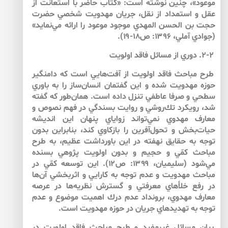
موعود»، چنين نوشته است: «كتاب حاضر با استعانت از
عقل و استمداد از نقل، جريان مهدويت شخصي حضرت
حجت بن الحسن المهدي موجود موعود را ارائه مي‌نمايد»
(جوادي آملي، ۱۳۹۶: ص۱۸-۱۹).
۲-۲. دوري از مسائل فاقد اولويت
طرح مباحث فاقد اولويت از آفت‌‌هايي است كه دامنگير
حوزه مهدويت شده و اين گفتمان انسان‌‌ساز را به باوري
سطحي و صرفا عاطفي تنزل داده است. همان‌‌طور كه گفته
شد، رويكرد تك‌‌روشي و روايت بسندگي در فهم نصوص و
معارف مهدوي نمي‌‌تواند زواياي پنهان اين انديشه
حيات‌‌بخش و تحول‌‌آفرين را بازكاوي كند، بنابراين بدون
توجه به حقايق نهفته در اين باورداشت عظيم، به طرح
مباحث كمّي و حجيم و بدون اولويت پژوهي بسنده
مي‌‌شود (سليميان، ۱۳۹۹: ص۱۲). اين توسعه كمّي در
مباحث مهدويت و عدم توجه به كارايي و اثربخشي آن‌ها
در رفع خلأهاي معرفتي و گسترش نظريه‌‌ها در عرصه
معارف مهدوي، برونداد عدم درك اهميت موضوع و عدم
توجه به تهديدهاي جريان در حوزه مهدويت است.
بيان مسائل غيرمفيد و طرح مباحث فاقد اولويت در