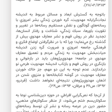
۲۸/۰۲/۱۳۸۳).
باتوجه به گسترش ابعاد و مسائل مربوط به انديشه
نجات‌گرايانه مهدويت، گره خوردن زندگي بشر امروزي با
رسانه‌هاي گوناگون و نقش مستقيم رسانه‌‌ها در تغيير و
تقويت باورها، سبك زندگي، شناخت و رفتار انسان‌‌ها،
تجديد نظر در روش فهم و نشر معارف مهدوي بيش از
گذشته رخ مي‌نمايد؛ چرا كه با در نظرگرفتن اوضاع فكري و
فرهنگي جامعه امروزي و ضرورت گره زدن انديشه
حيات‌‌بخش مهدويت به زندگي مردم و تعميق معارف
مهدوي در جامعه؛ مهدوي‌‌پژوهان بايد در بازخواني و
بازنگري در روش فهم و بازتاب انديشه مهدويت طرحي نو
دراندازند. عدم توجه به اين دو مهم، جز خاك خوردن
معارف مهدويت در گوشه كتابخانه‌‌ها و منزوي شدن در
اذهان مهدوي‌‌پژوهان نتيجه‌اي نخواهد داشت (فردرو،
۱۳۹۲: ص۴۶ و عرفان، ۱۳۹۴: ص۲۴).
از آن‌‌جا كه نص‌‌گرايي افراطي در حوزه دين‌‌شناسي نوعا به
سكولاريسم ختم مي‌‌شود، از منظر سكولارهاي مذهبي،
حضور دين در عرصه رسانه و نشر آن توسط رسانه‌‌هاي
جمعي امري لغو و مردود به حساب مي‌‌آيد و آنان عملاً بين