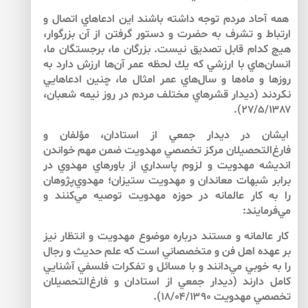
همه‌ آحاد مردم توجه داشته باشند اين ادعاهاي اتصال و
ارتباط و تشرف به حضرت و دستور گرفتن از آن بزرگوار،
هيچ كدام قابل تصديق نيست. بزرگان ما، برجستگان ما،
انسان‌هاي با ارزشي كه يك لحظه‌ عمر آن‌ها ارزش دارد به
روزها و ماه‌ها و سال‌‌هاي عمر امثال ما، چنين ادعاهايي
نكردند (ديدار قشرهاي مختلف مردم‌ در روز نيمه‌ شعبان،
۲۷/۵/۱۳۸۷).
ايشان در ديدار جمعي از استادان، مؤلفان و
فارغ‌التحصيلان مركز تخصصي مهدويت ضمن مهم خواندن
انديشه مهدويت و لزوم پاسداري از باورهاي مهدوي در
برابر شبهات معاندان و مهدويت ‌‌ستيزان؛ مهدوي‌‌پژوهان
را به كار عالمانه در حوزه مهدويت توصيه مي‌‌كنند و
مي‌‌فرمايند:
كار عالمانه و مستند درباره موضوع مهدويت و انتظار نيز
بر عهده‌ اهل فن و متخصصاني است كه علم حديث و رجال
را به خوبي مي‌دانند و با مسائل و تفكرات فلسفي آشنايي
كامل دارند (ديدار جمعي از استادان و فارغ‌التحصيلان
تخصصي مهدويت ۱۸/۰۴/۱۳۹۰).