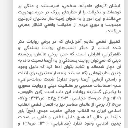
ايشان كارهاي عاميانه، سطحي، غيرمستند و متكي بر
توهمات و تخيلات را از خطرهاي بزرگ در حوزه مهدويت
مي‌دانند و اين امور را به عنوان زمينه‌‌ساز مدعيان دروغين
مهدويت و دوري مردم از حقيقت واقعي انتظار معرفي
مي‌كنند.
تطبيق‌‌ قطعي علايم آخرالزمان كه در برخي روايات ذكر
شده است، از ديگر آسيب‌‌هاي روايت بسندگي و
ظاهرگرايي افراطي است كه حتي برخي عالمان برجسته
ديني كه نمي‌‌توان روايت بسندگي را به آن‌ها نسبت داد، به
آن دچار شده‌‌اند و شايد بتوان ادعا كرد كه دليل وجود
چنين تطبيق‌‌هايي (كه مستند و معيار معتبري براي اثبات
و راستي آزمايي آن‌ها وجود ندارد) شدت نجات‌‌خواهي،
غلبه احساسات مذهبي بر عقلانيت ديني و روايت محوري
يا پذيرش گسترده روايات اين باب است (ابن طاووس،
۱۴۰۹: ج۲، ص۶۰۰؛ مجلسي، ۱۴۰۳: ج۵۲، ص۲۴۳؛ ج۵۷،
ص۲۱۶). برخي از عالمان معاصر نيز به اتصال قطعي انقلاب
اسلامي ايران به انقلاب جهاني حضرت مهدي (عج) باور
دارند؛ در حالي كه هيچ دليل قطعي و علمي بر صحت
چنين ادعايي وجود ندارد (طباطبايي، ۱۳۹۰: ص۴۲۸ و