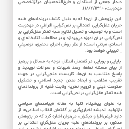
ديدار جمعي از استادان و فارغ‌التحصيلان مركزتخصصي
مهدويت، ۱۸/۴/۱۳۹۰).
اين پژوهش از آن‌جا كه به دنبال كشف بروندادهاي غلبه
جريان عقل‌‌گرايي اعتدالي بر نص‌‌گرايي افراطي در مهدويت
است و به توصيف و تحليل نتايج غلبه تفكر عقل‌‌گرايي بر
نص‌‌گرايي در آن آموزه مي‌پردازد و بر مطالعات كتابخانه‌‌اي و
اسنادي مبتني است؛ از نظر روش اجراي تحقيق، توصيفي
_ تبييني خواهد بود.
پايايي و پويايي در گفتمان انتظار، توجه به مسائل و پرهيز
از بيان مسئله نماها، رصد شبهات و سوالات نوپديد و
پاسخ متناسب به آن‌ها، كاربست منجي‌‌گرايي در جهت
تقريب مذاهب و ايجاد تمدن جديد اسلامي و تشكيل
حكومت ديني و ترويج نظريه ولايت فقيه از بروندادهاي
غلبه تفكر عقل‌‌گرايي بر نص‌‌گرايي است.
به عنوان پيشينه، تنها به مقاله «پيامدهاي سياسي
بازتوليد انديشه اخباري‌گري بر گفتمان انقلاب اسلامي»، از
داود فيض‌‌افرا و ديگران، مي‌‌توان اشاره كرد كه در پژوهش
مذكور، بر بروندادهاي غلبه جريان عقل‌‌گراي اعتدالي بر