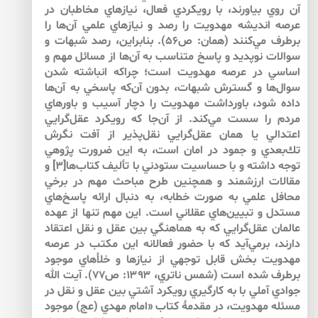
آن روي بياورند، با رويكردي فعال، نيازهاي مخاطبان در
عرصه انديشه مهدويت را رصد و نيازهاي علمي آن‌ها را
برطرف مي‌كنند (همان: ص۵۶). بنابراين، رصد شبهات و
سوالات نوپديد و پاسخ متناسب به آن‌ها از مسائل مهم و
اساسي در عرصه مهدويت است؛ چراكه انباشته شدن
سوال‌‌ها و گسترش شبهات، بدون آن‌كه پاسخي به آن‌ها
داده شود، باورداشت مهدويت را دچار آسيب و باورهاي
مردم را سست مي‌‌كند. از آن‌جا كه رويكرد عقل‌‌گرايي
اعتدالي يا همان عقل‌‌گرايي نقل‌‌پذير از آفت نگرش
تك‌‌بعدي و جمود در امان است، به اين ضرورت پژوهي
توجه داشته و با حساسيت ستودني با تأليف كتاب‌‌ها[۳] و
مقالات ارزشمند و همچنين طرح مباحث مهم در برخي
محافل علمي به صورت خطابه، به دنبال ارائه پاسخ‌‌هاي
مستدل و تبيين‌‌هاي عقلاني است. اين مهم تنها از عهده
عالمان عقل‌‌گرايي كه به هماهنگي بين عقل و نقل اعتقاد
دارند، برمي‌‌آيد كه با حضور فعالانه اين مكتب در عرصه
مهدويت بخش قابل توجهي از نيازها و خلأهاي موجود
برطرف شده است (شمس ناتري، ۱۳۹۳: ص۷۷). آيت الله
جوادي آملي با به كارگيري رويكرد آشتي بين عقل و نقل در
مسئله مهدويت، در مقدمۀ كتاب «امام مهدي (عج) موجود