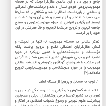
جامع و پويا داد و اين عالمان عقل‌‌گرا بودند كه در صحنه
مهدويت‌‌پژوهي خودي نشان دادند و برداشت‌‌هاي انحرافي
و سطحي از باورداشت انتظار را نقد و شكافي را كه سال‌‌ها
بين حقيقت انتظار و فهم عقيم و باطل آن وجود داشت و
توسط نص‌‌گرايان افراطي در حوزه مهدويت‌‌پژوهي و سطح
جامعه تبيين و ترويج مي‌‌شد؛ ترميم، و خلأ معرفتي در اين
حوزه را پر كردند.
تفكر عقلاني در مسئله مهدويت، نه تنها در انديشه و
كنش عقل‌گرايان اعتدالي نضج و ترويج يافت، بلكه
مؤسسات و انديشكده‌هايي با همين رويكرد در حوزه
علميه قم و برخي شهرهاي كشور تأسيس شد و شاگردان
اين مكتب با شيوه‌هاي گوناگون پژوهشي، انديشه عقلاني
مهدويت را در حوزه دين‌شناسي و مهدويت‌پژوهي ترويج
داده‌اند.[۲]
۲. توجه به مسائل و پرهيز از مسئله نماها
با توجه به گسترش خردگرايي و عقل‌‌بسندگي در جهان و
نفوذ آن در كشور توسط برخي روشنفكران ديني و همچنين
پيشرفت علوم تجربي و رسوخ شبهات اعتقادي در افكار و