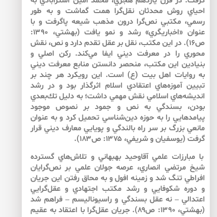
گرفت. در قرن يازدهم هجري، محمد امين استرآبادي به
احياي روش محدثان نقل‌‌گرا همت گماشت و به طور
رسمي، مكتبي نص‌گرا درون مذهب شيعه پاگرفت و با
عنوان «اخباريگري» رشد و نمو يافت (بهشتي، ۱۳۹۰:
ص۱۶). در اين مكتب، نقل بر عقل تقدم دارد و نص، نقش
محوري را در معرفت ديني ايفا مي‌‌كند. ركن اصلي و
بنيادين اين مكتب، منحصر دانستن منابع معرفت ديني
به روايات اهل بيت (ع) است. اين رويكرد هر چند بر
تبيين آموزه‌‌هاي اعتقادي اسلام اثرگذار بود و در رشد
انديشه‌‌هاي اسلامي نقش مهمي داشت؛ به دليل تك‌‌بعدي
بودن، بسندگي به نص و جمود بر نصوص موجود
پيامدهايي را به حوزه دين‌‌شناسي تحميل كرد و به عنوان
مانعي بزرگ بر سر راه بالندگي و پويايي معارف ديني قرار
گرفت (يوسفيان و شريفي، ۱۳۷۵: ص۱۸۳).
با مبارزات علمي آقاوحيد بهبهاني و تلاش‌‌هاي گسترده
شيخ مرتضي انصاري، عرصه جولان علمي بر نص‌‌گرايان
افراطي تنگ شد و زمينه افول و به محاق رفتن اين جريان
و دوره شكوفايي و رشد مكتب اجتهادي و عقل‌‌گرايي
اعتدالي – نه عقل بسندگي و راسيوناليسم – فراهم شد
(بهشتي، ۱۳۹۰: ص۸۹). جريان عقل‌‌گرا با اعتقاد به عقيم