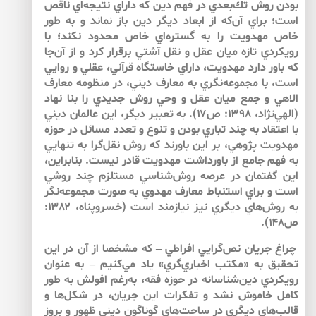
بودن روش تك‌‌بعدي در فهم دين كه داراي نتيجه‌‌اي ناقص
است؛ براي آن‌كه از ابعاد ديگر دين باز نماند و به طور
خاص مهدويت را به گستره‌‌اي خاص محدود نكند؛ با
رويكردي تازه ميان عقل و نقل آشتي برقرار كرد و از آن‌‌جا
كه باور دارد مهدويت، داراي خاستگاه قرآني، عقلي و روايي
است، با مجموعه‌‌نگري به معارف ديني، در منظومه معارف
الاهي و جمع ميان عقل و وحي روش جديدي را بنا نهاد
(الهي‌‌نژاد، ۱۳۹۸: ص۱۷). به تعبير ديگر، اين عالمان ديني
با اعتقاد به چند تباري بودن و تنوع و تعدد مسائل در حوزه
مهدويت پژوهي، بر اين باورند كه روش نقل‌‌گرا به تنهايي
به فهم جامع از باورداشت مهدويت قادر نيست. بنابراين،
اين گفتمان در عرصه روش‌‌شناسي مستلزم چند روشي
است و براي استنباط معارف مهدوي به صورت مجموعه‌‌نگر
به روش‌‌هاي ديگري نيز نيازمند است (خسروپناه، ۱۳۸۲:
ص۱۴۸).
چراغ جريان نص‌‌گرايي افراطي – كه مشخصا از آن در اين
تحقيق به «مكتب اخباري‌‌گري» ياد مي‌‌كنيم – به عنوان
رويكردي دين‌‌شناسانه در حوزه فقه، به‌رغم افولش به طور
كامل خاموش نشد و تفكرات اين جريان، در شكل‌ها و
قالب‌هاي ديگري در ساحت‌‌هاي گوناگون ديني ظهور و بروز