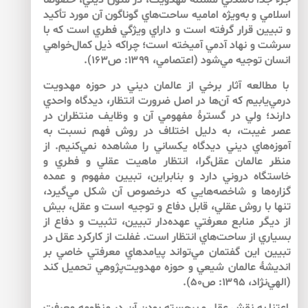
جزء جدا ناشدني مسئله مهدويت، در متون ديني، خصوصاً
اسلامي و به‌ويژه اماميه ساحت‌هاي گوناگون آن مورد تأكيد
و تبيين قرار گرفته است و داراي ويژگي فطري است كه با
سرشت و نهاد آدمي آميخته است؛ چرا‌كه ذيل كمال‌خواهي
انسان توجيه مي‌شود (اعتصامي، ۱۳۹۹: ص۱۶۳).
با مطالعه آثار برخي از عالمان ديني در حوزه مهدويت
درمي‌يابيم كه آن‌ها در اصل ضرورت انتظار، ديدگاه واحدي
دارند؛ ولي در گسترۀ مفهومي آن و وظايف منتظران در
عصر غيبت، به دليل اختلاف در روش فهم نسبت به
آموزه‌هاي ديني ديدگاه يكساني را مشاهده نمي‌كنيم. از
منظر عالمان عقل‌‌گرا، انتظار ماهيت عقلي و فطري و
خاستگاه دروني دارد و بنابراين، تبيين مفهوم و عمده
گزاره‌‌ها و شاخصه‌هايي كه درخصوص آن شكل مي‌گيرد،
تنها با روش عقلي، قابل دفاع و توجيه است و عقل، بيش
از ديگر منابع معرفتي عهده‌دار تبيين، تثبيت و دفاع از
بسياري از ساحت‌هاي انتظار است. غفلت از كاركرد عقل در
تبيين اين گفتمان مي‌تواند پيامدهاي معرفتي خاصي بر
انديشۀ عالمان شيعي و حوزه مهدويت‌‌پژوهي تحميل كند
(الهي‌‌نژاد، ۱۳۹۵: ص۵۰).