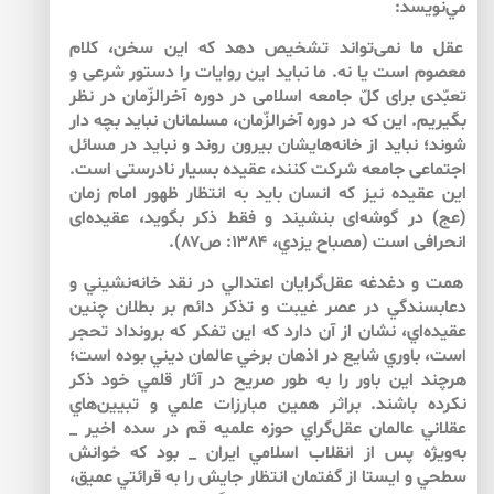
مي‌‌نويسد:
عقل ما نمى‌‌تواند تشخيص دهد كه اين سخن، كلام
معصوم است يا نه. ما نبايد اين روايات را دستور شرعى و
تعبّدى براى كلّ جامعه اسلامى در دوره آخرالزّمان در نظر
بگيريم. اين كه در دوره آخرالزّمان، مسلمانان نبايد بچه دار
شوند؛ نبايد از خانه‌هايشان بيرون روند و نبايد در مسائل
اجتماعى جامعه شركت كنند، عقيده بسيار نادرستى است.
اين عقيده نيز كه انسان بايد به انتظار ظهور امام زمان
(عج) در گوشه‌اى بنشيند و فقط ذكر بگويد، عقيده‌اى
انحرافى است (مصباح يزدي، ۱۳۸۴: ص۸۷).
همت و دغدغه عقل‌گرايان اعتدالي در نقد خانه‌نشيني و
دعابسندگي در عصر غيبت و تذكر دائم بر بطلان چنين
عقيده‌اي، نشان از آن دارد كه اين تفكر كه برونداد تحجر
است، باوري شايع در اذهان برخي عالمان ديني بوده است؛
هرچند اين باور را به طور صريح در آثار قلمي خود ذكر
نكرده باشند. براثر همين مبارزات علمي و تبيين‌‌هاي
عقلاني عالمان عقل‌‌گراي حوزه علميه قم در سده اخير _
به‌‌ويژه پس از انقلاب اسلامي ايران _ بود كه خوانش
سطحي و ايستا از گفتمان انتظار جايش را به قرائتي عميق،