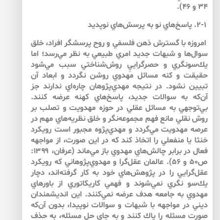
۳۴ و ۴۶).
۲-۱. پاسخ‌‌هاي نو به پرسش‌‌هاي نوپديد
امروزه با گسترش ذهن فلسفي و روح پرسشگر افراد، خلق
سوال‌‌ها و شبهات جديد امري طبيعي به نظر مي‌‌رسد؛ اما
يك‌‌سونگري و حصرگراييِ روش‌‌شناختي سبب مي‌‌شود
حقيقت و كنه مسائل مهدوي روشن نگردد و ابعاد آن
تبيين نشود. در نتيجه مهدي‌‌پژوهان چاره‌‌اي ندارند جز
آن‌كه به سوالات جديد، پاسخ‌‌هاي كهنه عرضه كنند.
بي‌‌توجهي به مسائل عقلي در حوزه مهدويت و تصلب بر
روش نقلي مانع فهم مجموعه‌‌نگر و خلق نظريه‌‌هاي مهم در
عرصه مهدويت مي‌‌گردد و مهدي‌‌پژوه مجبور است رويكرد
خنثا يا منفعلي را اتخاذ كند كه در اين صورت، از مواجهه
فعال در برابر چالش‌‌هاي مهدوي باز مي‌‌ماند (عرفان، ۱۳۹۹:
ص۵۰ و ۵۶). عالمان عقل‌‌گرا و مهدوي‌‌پژوهاني كه رويكرد
عقل‌‌گرايي را در پژوهش‌‌هاي خود به كار گرفته‌‌اند، دچار
يك‌‌سو نگري نمي‌شوند و فهمي كاريكاتوري از باورهاي
مهدوي به جامعه هدف عرضه نمي‌‌كنند. اين انديشمندان
ديني در مواجهه با شبهات و سوالات نوپيدا، بدون آن‌كه
صورت مسئله را پاك كنند و به جاي حل مسئله، به حذف