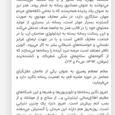
مي‌‌توانند به عنوان مصاديق رسانه به شمار روند. هنر نيز
به عنوان يك پديده همه‌‌پسند كه با تمامي ذائقه‌‌هاي مردم
جهان سازگاري دارد، در نشر معارف مهدوي به صورت
گسترده بسيار موثر است. رسانه در بسياري از موارد
محتواي خود را در قالب هنر به جامعه هدف منتقل مي‌‌كند
و اين رسالت رسانه بسته به ايدئولوژي صاحبان آن، يا در
خدمت معارف الاهي است و يا در جهت ارضاي غرايز
نفساني و خواسته‌‌هاي شيطاني بشر به كار مي‌‌رود. آلوين
تافلر معتقد است عرصه نبرد آينده را رسانه‌‌ها مي‌‌سازند كه
از گلوله‌‌هاي سلاح‌‌هاي جنگي خطرناك‌‌ و كشنده‌‌ترند
(عرفان، ۱۳۹۴: ص۲۰ و ۲۳).
مقام معظم رهبري به عنوان يكي از عالمان عقل‌‌گراي
معاصر در حوزه علميه قم، به اهميت رسانه تاكيد دارد و
مي‌‌فرمايد:
امروز تأثير رسانه‌ها و تلويزيون‌ها و هنرها و اين شبكه‌هاي
عظيم اطلاع‌رسانىِ اينترنتي و… از سلاح و از موشك و از
بمب اتم بيش‌تر است. امروز دنيا، يك چنين دنيايي
است. روزبه‌روز هم دارند اين ميدان را گسترش مي‌‌دهند
(بيانات پس از بازديد از سازمان صدا‌ و ‌سيما،