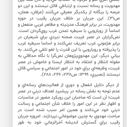
مهدويت و رسانه نسبت و ارتباطي قائل نيستند و اين دو
عرصه را بيگانه از يكديگر معرفي مي‌‌كنند (عرفان، همان،
ص۳۱). اين جريان بر خلاف جريان رقيب در حوزه
مهدويت، در برابر فرهنگ مدرنيته و مظاهر غربي منفعل و
اساساً از رويارويي با سيطره تمدن غرب روي‌‌گردان است.
نص‌‌گرايان در عصر غيبت صحنه نبردي براي شيعيان در
برابر هژموني غرب تعريف نمي‌‌كنند و اساسا سيطره غرب
را پذيرفته و رويارويي با اين قدرت را لغو تلقي مي‌‌كنند. به
بياني ديگر، اين مهدوي‌‌پژوهان نص‌‌گرا با نگاه حداقلي به
مقوله انتظار و اعتقاد به انتظار ايستا و خاموش در عصر
غيبت، وظيفه‌اي براي خود در امور اجتماعي و سياسي قائل
نيستند (نصيري، ۱۳۹۹: ص۲۳۸، ۲۴۶، ۲۸۸).
از ديگر دلايل انفعال و دوري از فعاليت‌‌هاي رسانه‌‌اي و
عدم توجه به نقش رسانه در پيشبرد اهداف ديني در عصر
غيبت؛ آن است كه صاحبان اين رويكرد حضور در مناسبات
و اظهار نظر در اين امور را خلاف شأن اجتماعي و رسالت
ديني خود مي‌دانند و همين امر سبب شده است در
مباحث مهدوي به چنين موضوعاتي نپردازند. امروزه جريان
رقيب براي گسترش انديشه آخرالزماني خود به طور