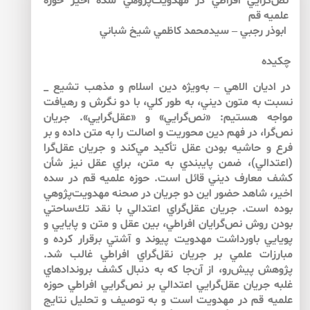
نص‌‌گرايي افراطي در مهدويت‌‌پژوهي سده اخير حوزه
علميه قم
ابوذر رجبي – سيدمحمد كاظمي شيخ شباني
چكيده
در اديان الاهي – به‌ويژه دين اسلام و مذهب تشيع _
نسبت به متون ديني، به طور كلي، با دو نگرش و رهيافت
مواجه هستيم: «نص‌‌گرايي» و «عقل‌‌گرايي». جريان
نص‌گرا، در فهم دين محوريت و اصالت را به متن داده و بر
فرع و حاشيه بودن عقل تأكيد مي‌‌كند و جريان عقل‌‌گرا
(اعتدالي)، ضمن پايبندي به متن، براي عقل نيز شأن
كشف معارف ديني قائل است. حوزه علميه قم در سده
اخير، شاهد حضور اين دو جريان در صحنه مهدويت‌‌پژوهي
بوده است. جريان عقل‌‌گراي اعتدالي با نقد تك‌‌ساحتي
بودن روش نص‌‌گرايان افراطي، بين عقل و متن و پايايي و
پويايي باورداشت مهدويت پيوند و آشتي برقرار كرده و
مبارزات علمي بر جريان نقل‌‌گراي افراطي غالب شد.
پژوهش پيش‌رو، از آن‌جا كه به دنبال كشف بروندادهاي
غلبه جريان عقل‌‌گرايي اعتدالي بر نص‌‌گرايي افراطي حوزه
علميه قم در مهدويت است و به توصيف و تحليل نتايج