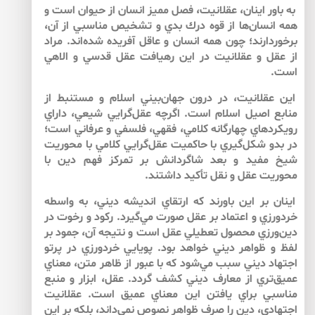
به باور اينان، عقلانيت، فصل مميز انسان از حيوان است و
همه انسان‌ها از قوه درك بدي و تشخيص مناسبي از آن،
برخوردارند؛ چون همه انسان و عاقل آفريده شده‌‌اند. مراد
از عقل و عقلانيت در اين رهيافت عقل قدسي و الاهي
است.
اين عقلانيت، در درون جهان‌‌بيني اسلام و مستنبط از
منابع اصيل اسلام است. اگرچه عقل‌‌گرايي شيعي، داراي
رويكردهاي چهارگانه كلامي، فقهي، فلسفي و عرفاني است؛
در بدو شكل‌‌گيري با حاكميت عقل‌‌گرايي كلامي با محوريت
شيخ مفيد و بعد شاگردانش بر تمركز فهم دين با
محوريت عقل و نقل تأكيد داشتند.
اينان بر اين باورند كه ارتقاي انديشه ديني، به واسطه
خردورزي و اعتماد بر عقل صورت مي‌‌گيرد. ركود و رخوت در
دين‌‌ورزي محصول تعطيلي عقل است و نتيجه آن، جمود بر
لفظ و ظواهر ديني خواهد بود. پويايي خردورزي در پرتو
اجتهاد ديني سبب مي‌‌شود كه با عبور از ظاهر متن، معناي
عميق‌تري از معارف ديني كشف گردد. عقل، ابزار و منبع
مناسبي براي يافتن اين معناي عميق است. عقلانيت
اجتهادي، دين را صرف ظواهر نصوص نمي‌داند، بلكه بر اين