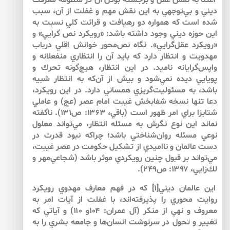
اعتنا به نقش عقل و برجسته بودن آن در منظومه معرفت
ديني و بي‌‌توجهي به اين نقش مهم و غفلت از آن، سبب
شده است كه همواره دو رهيافت و قرائت كلي نسبت به
اين حوزه ديني وجود داشته باشد: «رويكرد نص گرايي» و
«رويكرد عقل‌‌گرايي». نگاه نص‌‌محور خوانش اقلي درباب
مهدويت و انتظار دارد كه بايد آن را انتظاري منفعلانه و
واپس‌‌گرايانه ناميد. در اين انتظار، هيچ‌‌گونه تحرك و
پويايي ديده نمي‌‌شود و بيش از آن‌كه به انتظار شبيه
باشد، به مسئوليت‌‌گريزي همساني دارد. در اين رويكرد،
دعا تنها نسخه شفابخش غيبت امام عصر (عج) و عاملي
شتابزا براي امر ظهور است (باقي، ۱۳۶۳: ص۱۳۱). ناگفته
نماند اين نوع نگرش به مسئله انتظار، مي‌‌تواند معلول
نوعي مسئله روان‌‌شناختي باشد؛ چراكه نبود قدرت در
دست عالمان و نااميدي از تشكيل حكومت در عصر غيبت،
مي‌‌تواند بر قبول چنين رويكردي موثر باشد (شجاعي‌‌مهر و
لك‌‌زايي، ۱۳۹۷: ص۲۴۹).
اين عالمان ديني[۱] كه در فهم معارف مهدوي رويكرد
روايت محوري را پذيرفته‌‌اند، با غفلت از آيات امر به
معروف و نهي از منكر (آل عمران: ۱۰۴و ۱۱۰) و آياتي كه
تغيير و تحول در سرنوشت انسان‌‌ها و جامعه بشري را به