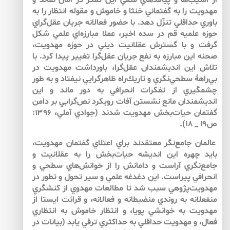
از آسيب‌‌ها و پيامدهاي منفي اين تفكر در امان نماند و
مهدويت را به گفتماني خنثا و خاموش و مقوله انتظار را به
باوري حداقلي تنزّل دهد. با حضور فعالانه جريان عقل‌‌گراي
حوزه علميه قم در سده اخير، عملا مبارزه‌اي علمي شكل
گرفت و با گسترش عقلانيت ديني در حوزه مهدويت،
صحنه اين مبارزه به نفع جريان عقل‌‌گرا تغيير پيدا كرد. با
تلاش اين انديشمندان عقل‌‌گرا، باورداشت مهدويت در
بي‌‌راهۀ سطحي‌‌نگري و تاريك‌‌راه ظاهرگرايي نيفتاد و به طور
چشمگيري از تفكرات انحرافي به دور ماند و اين
انديشمندان مانع نشستن آفات رويكرد نص‌‌گرايي بر دامن
گفتمان حيات‌‌بخش مهدويت شدند (جوادي آملي، ۱۳۹۶:
ص۱۹ _ ۱۸).
عالمان جامع‌‌نگر معتقدند براي اعتلاي گفتمان مهدويت،
بايد چهره اين انديشه حيات‌بخش را به عقلانيت و
جامع‌نگري آراست و دامانش را از خوانش‌هاي سطحي و
انحرافي پيراست. اين دغدغه علمي و سير تحول و تطور در
مهدويت‌‌پژوهي سبب شد تا مطالعات مهدوي از كنشگريِ
منفعلانه به روندي منضبطانه و فعالانه، و قرائت ايستا از
مهدويت به خوانشي پويا، و انتظار خاموش به انتظاري
فعال، و مهدويت حداقلي به حداكثري ترقي يابد (بيانات در