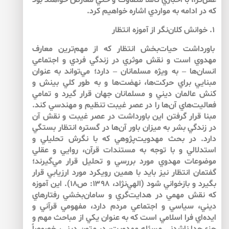
عقل‌‌گرا، با اخباري كاملا متفاوت و حتي معارض خواهند بود
كه در ادامه به مواردي اشاره خواهيم كرد.
۱. خوانش كلان‌‌نگر از آموزه انتظار
باورداشت حيات‌‌بخش انتظار كه از مهم‌‌ترين معارف
مهدوي است و نقش موثري در زندگي فردي و اجتماعي
انسان‌‌ها – به ويژه مسلمانان – دارد؛ مي‌‌تواند به عنوان
مبنايي براي حركت‌‌ها، نهضت‌‌ها و به طور كلي بينش و
كنش عالمان ديني و مسلمانان جهان قرار گيرد و تمامي
فعاليت‌‌هاي آن‌ها را در عصر غيبت تنظيم و مهندسي كند.
مبنا قرار گرفتن اين باورداشت در عصر غيبت و نقش آن
در زندگي بشر به ميزان باور آن‌ها در گستره انتظار بستگي
دارد. در بحث مهدويت‌‌پژوهي كه با نگرش تحليلي و
استدلالي و با توجه به مستندات قرآن، روايي و عقلي
موضوعات مهدوي مورد بررسي و تحليل قرار مي‌‌گيرند؛
گفتمان انتظار نيز بايد با همين رويكرد مورد ارزيابي قرار
بگيرد و بازخواني شود (الهي‌‌نژاد، ۱۳۹۸: ص۱۸). اين آموزه
كه نقش مهمي در هدايت‌‌گري و سامان‌‌بخشي رفتارهاي
ديني، سياسي و اجتماعي مردم دارد، مفهومي قرآني و
ايده‌اي فرا اسلامي است كه به عنوان يكي از مباحث مهم و