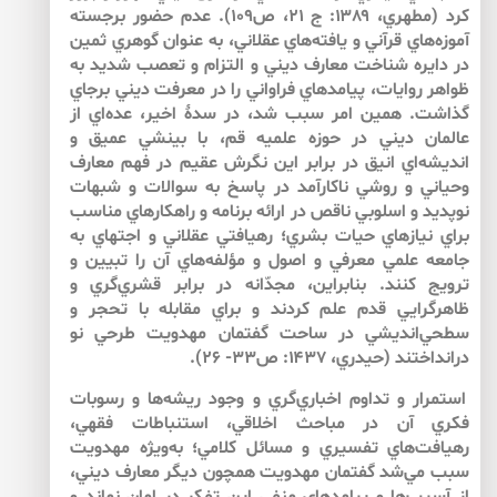
كرد (مطهري، ۱۳۸۹: ج ۲۱، ص۱۰۹). عدم حضور برجسته
آموزه‌‌هاي قرآني و يافته‌‌هاي عقلاني، به عنوان گوهري ثمين
در دايره شناخت معارف ديني و التزام و تعصب شديد به
ظواهر روايات، پيامدهاي فراواني را در معرفت ديني برجاي
گذاشت. همين امر سبب شد، در سدۀ اخير، عده‌‌اي از
عالمان ديني در حوزه علميه قم، با بينشي عميق و
انديشه‌‌اي انيق در برابر اين نگرش عقيم در فهم معارف
وحياني و روشي ناكارآمد در پاسخ به سوالات و شبهات
نوپديد و اسلوبي ناقص در ارائه برنامه و راهكارهاي مناسب
براي نيازهاي حيات بشري؛ رهيافتي عقلاني و اجتهاي به
جامعه علمي معرفي و اصول و مؤلفه‌‌هاي آن را تبيين و
ترويج كنند. بنابراين، مجدّانه در برابر قشري‌‌گري و
ظاهرگرايي قدم علم كردند و براي مقابله با تحجر و
سطحي‌‌انديشي در ساحت گفتمان مهدويت طرحي نو
درانداختند (حيدري، ۱۴۳۷: ص۳۳- ۲۶).
استمرار و تداوم اخباري‌‌گري و وجود ريشه‌ها و رسوبات
فكري آن در مباحث اخلاقي، استنباطات فقهي،
رهيافت‌هاي تفسيري و مسائل كلامي؛ به‌ويژه مهدويت
سبب مي‌‌شد گفتمان مهدويت همچون ديگر معارف ديني،