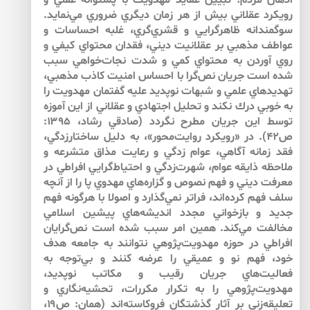
اذهان مردم؛ تبيين عقايد مهدويت با پشتوانه عقلي و
رويكرد عقلاني بيش از هر زمان ديگري ضروري مي‌نمايد.
سوگمندانه ظاهرگرايي و قشري‌‌گري، غلبه احساسات و
عواطف مذهبي بر عقلانيت ديني، فقدان محتواي كيفي و
روي آوردن به محتواي كمي و شدت نجات‌‌خواهي سبب
شده است جريان نص‌‌گرا با احساس امنيت كاذب مذهبي،
تهديدهاي علمي و شبهات نوپديد عليه گفتمان مهدويت را
به خوبي درك نكند و تحليل اجتهادي و عقلاني از اين آموزه
توسط اين جريان مطرح نگردد (صادقي رشاد، ۱۳۹۵:
ص۴۲). در «رويكرد روايت‌‌محور»، به دليل ساختارزدگي،
فقد زمانه آگاهي، عوام زدگي و رعايت مذاق متشرعه و
ملاحظه ذايقه عوام، شهرت‌‌زدگي و احتياط‌‌گرايي افراطي در
معرفت ديني و فهم نصوص و گزاره‌‌هاي مهدوي پا را از آنچه
سلف فهم كرده‌‌اند، فراتر نمي‌‌گذارد و اصولا با هرگونه فهم
جديد و بازخواني مجدد انديشه‌‌هاي پيشين اسلامي
مخالفت مي‌‌كند. همين امر سبب شده است نص‌‌گرايان
افراطي در حوزه مهدويت‌‌پژوهي نتوانند به جامعه هدف
خود، فهم نو و عميقي را عرضه كنند و بي‌‌توجه به
فعاليت‌‌هاي جريان رقيب و مكاتب نوپديد،
مهدويت‌‌پژوهي را به تكرار مكررات، تحشيه‌‌نگاري و
تعليقه‌‌زني بر آثار گذشتگان فروكاسته‌‌اند (همان: ص۱۹،