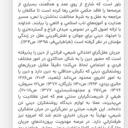
باور است كه شارع از روي عمد و هدفمند، بسياري از
عرصه‌ها را فاقد حكمي خاص رها كرده است تا مكلفان با
مراجعه به عقل و به شرط مخالفت نداشتن با نص، مسير
هدايت و آموزه‌هاي ناب اسلامي و الاهي را بيابند. خداوند
با ارائه اصول كلي در نصوص، ميدان فراخ و گسترده‌تري را
با اجتهاد ديني براي جولان و نقش‌آفريني عقل در زندگي
مؤمنان در نظر گرفته است (طباطبايي‌فر، ۱۳۹۵: ص۱۳۴).
جريان عقل‌‌گراي اعتدالي شيعي، قرائتي از دين را پذيرفته
است كه حضور دين را به شكل حداكثري در امور مختلف
فردي و اجتماعي لحاظ مي‌‌كند؛ دقيقاً مقابل جريان‌‌هاي
روشنفكري ديني كه نگرش حداقلي به دين دارد و دين را
به امور اخروي محدود مي‌‌داند (بلعيد، ۲۰۰۴: ص۲۸۶؛
حائري يزدي، ۱۹۹۴: ص۱۴۰؛ بازرگان، ۱۳۷۷: ص۶۱؛ سروش،
۱۳۷۶: ص۲۵۷ و مجتهدشبستري، ۱۳۷۷: ص۱۸-۲۰).
طيفي از شريعت‌‌گرايان سنتي هم كه اصل عقلانيت را
مي‌‌پذيرند، عملا به لوازم ديدگاه روشنفكران ديني تن
داده‌‌اند. اين طيف، مبتني بر نص‌‌گرايي در ميان متفكران
شيعي، نهايتاً به جريان اخباري ختم شد كه امروزه نيز
طرفداراني دارد. در عرصه مهدويت برون‌‌دادهاي جريان