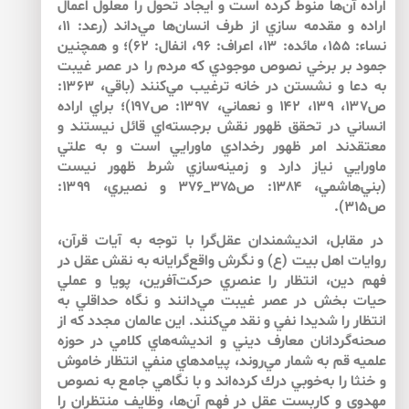
اراده آن‌ها منوط كرده است و ايجاد تحول را معلول اعمال
اراده و مقدمه سازي از طرف انسان‌‌ها مي‌‌داند (رعد: ۱۱،
نساء: ۱۵۵، مائده: ۱۳، اعراف: ۹۶، انفال: ۶۲)؛ و همچنين
جمود بر برخي نصوص موجودي كه مردم را در عصر غيبت
به دعا و نشستن در خانه ترغيب مي‌‌كنند (باقي، ۱۳۶۳:
ص۱۳۷، ۱۳۹، ۱۴۲ و نعماني، ۱۳۹۷: ص۱۹۷)؛ براي اراده
انساني در تحقق ظهور نقش برجسته‌‌اي قائل نيستند و
معتقدند امر ظهور رخدادي ماورايي است و به علتي
ماورايي نياز دارد و زمينه‌‌سازي شرط ظهور نيست
(بني‌‌هاشمي، ۱۳۸۴: ص۳۷۵_۳۷۶ و نصيري، ۱۳۹۹:
ص۳۱۵).
در مقابل، انديشمندان عقل‌‌گرا با توجه به آيات قرآن،
روايات اهل بيت (ع) و نگرش واقع‌‌گرايانه به نقش عقل در
فهم دين، انتظار را عنصري حركت‌‌آفرين، پويا و عملي
حيات بخش در عصر غيبت مي‌‌دانند و نگاه حداقلي به
انتظار را شديدا نفي و نقد مي‌‌كنند. اين عالمان مجدد كه از
صحنه‌‌گردانان معارف ديني و انديشه‌‌هاي كلامي در حوزه
علميه قم به شمار مي‌‌روند، پيامدهاي منفي انتظار خاموش
و خنثا را به‌خوبي درك كرده‌اند و با نگاهي جامع به نصوص
مهدوي و كاربست عقل در فهم آن‌ها، وظايف منتظران را