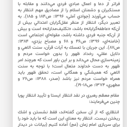
فراتر از دعا و اعمال عبادي فردي مي‌‌دانند و مقابله با
مستكبران و دشمنان اسلام را از مصاديق مهم انتظار به
حساب مي‌‌آورند (جوادي آملي، ۱۳۹۶: ص۱۸۴ و ۱۸۵). به
تعبير ديگر، انتظار از منظر عقل‌‌گرايان اعتدالي بيش از
آن‌كه «عاطفه‌‌گرايانه» باشد، «تكليف‌‌مدارانه» است و بيش
از آن‌كه جنبه فردي داشته باشد، مقوله‌اي اجتماعي است
(خامنه‌‌اي، ۱۳۹۶: ص۴۶ و ۶۸ و مصباح يزدي، ۱۳۸۴:
ص۸۷). اين جريان با تمسك به آيات قرآن، سنت الاهي و
دلايل عقلي، رخداد ظهور را بدون خواست مردم و
زمينه‌سازي محال مي‌داند و بر اين باور است كه هرچند امر
ظهور به دست خداوند متعال است؛ با توجه به سنت
الاهي كه هميشگي و همگاني است، تحقق ظهور بايد
همراه خواست مردم نيز باشد (صدر، ۱۳۸۸: ص۲۶ و
مطهري، ۱۳۷۴: ص۱۸-۱۹).
مقام معظم رهبري در نقد انتظار ايستا و تأييد انتظار پويا
چنين مي‌‌فرمايند:
انتظاري كه از آن سخن گفته‌اند، فقط نشستن و اشك
ريختن نيست. انتظار به معناي اين است كه ما بايد خود را
براي سربازي امام زمان (عج) آماده كنيم (بيانات در ديدار