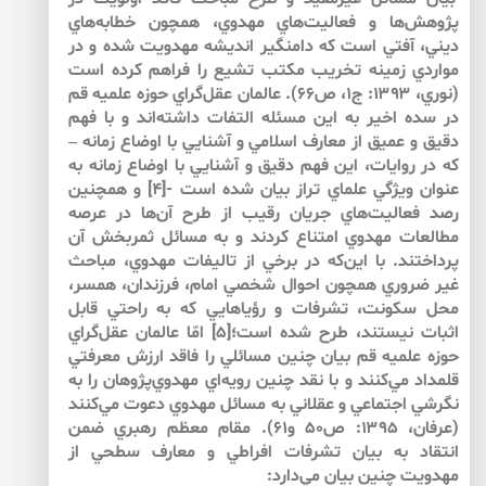
پژوهش‌‌ها و فعاليت‌‌هاي مهدوي، همچون خطابه‌‌هاي
ديني، آفتي است كه دامنگير انديشه مهدويت شده و در
مواردي زمينه تخريب مكتب تشيع را فراهم كرده است
(نوري، ۱۳۹۳: ج۱، ص۶۶). عالمان عقل‌‌گراي حوزه علميه قم
در سده اخير به اين مسئله التفات داشته‌اند و با فهم
دقيق و عميق از معارف اسلامي و آشنايي با اوضاع زمانه –
كه در روايات، اين فهم دقيق و آشنايي با اوضاع زمانه به
عنوان ويژگي‌‌ علماي تراز بيان شده است -[۴] و همچنين
رصد فعاليت‌‌هاي جريان رقيب از طرح آن‌ها در عرصه
مطالعات مهدوي امتناع كردند و به مسائل ثمربخش آن
پرداختند. با اين‌كه در برخي از تاليفات مهدوي، مباحث
غير ضروري همچون احوال شخصي امام، فرزندان، همسر،
محل سكونت، تشرفات و رؤياهايي كه به راحتي قابل
اثبات نيستند، طرح شده است؛[۵] امّا عالمان عقل‌‌گراي
حوزه علميه قم بيان چنين مسائلي را فاقد ارزش معرفتي
قلمداد مي‌‌كنند و با نقد چنين رويه‌‌اي مهدوي‌‌پژوهان را به
نگرشي اجتماعي و عقلاني به مسائل مهدوي دعوت مي‌‌كنند
(عرفان، ۱۳۹۵: ص۵۰ و۶۱). مقام معظم رهبري ضمن
انتقاد به بيان تشرفات افراطي و معارف سطحي از
مهدويت چنين بيان مي‌‌دارد: