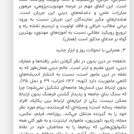
است. اين اتفاق مهم در عرصه مهدويت‌‌پژوهي، مرهون
مبارزات علمي و دغدغه‌‌هاي ديني اين جريان است.
هشدارهاي مكرر نمايندگان اين جريان نسبت به ورود
برخي مطالب خرافي و فاقد اولويت و ترسيم نقشه راه و
ترويج رويكرد عقلاني نسبت به آموزه‌هاي مهدوي، بهترين
گواه بر مدعاي مذكور است (همان).
۳. همپايي با تحولات روز و ابزار جديد
«تفقه» در دين بدون در نظر گرفتن نشر يافته‌‌ها و معارف
ديني، امري عقيم و ابتر است. عالم ديني همان‌طور كه به
تفقه در دين مامور است، نسبت به انتشار انديشه‌‌هاي
الاهي ماموريت دارد (توبه: ۱۲۲؛ احزاب: ۳۹ و نحل ۳۵).
بدون ارتباط بين انسان‌‌ها جامعه‌‌اي تشكيل نمي‌‌شود؛ چرا
كه سنگ بناي جامعه و پديدار گشتن فرهنگ بدون ارتباط
ممكن نيست. يكي از ابزارهاي ارتباط بين يكايك افراد
جامعه، رسانه است؛ وسيله‌‌اي كه فرستنده، پيام مورد نظر
خود را به گيرنده منتقل مي‌‌كند. روزنامه، فيلم، عكس،
مجله، راديو، تلويزيون، ماهواره، اينترنت و به طور كلي همه
تكنولوژي‌هايي كه پيام‌ها را به مخاطبان خود در نقاط
مختلف جهان، يك كشور و يا يك منطقه مي‌رسانند،