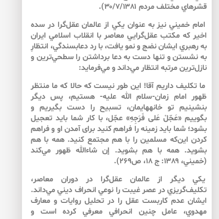
قشرهاي مختلف مردم ۳۰/۷/۱۳۸۱).
امام خميني نيز به عنوان يكي از عالمان عقل‌‌گرا در سده
اخير كه مكتب عقل‌‌گرايي معاصر با انقلاب اسلامي ايران
به رهبري ايشان نضج و نمو يافت، با رد دعابسندگي، انتظارِ
به نشستن و تنها دست به دعا برداشتن را سطحي‌‌ترين و
نازل‌‌ترين مرتبه انتظار مي‌‌داند و مي‌‌فرمايد:
ما تكليف‏ داريم‏ آقا! اين طور نيست كه حالا كه ما منتظر
ظهور امام زمان-سلام الله عليه- هستيم، پس ديگر
بنشينيم تو خانه‏هايمان، تسبيح را دست بگيريم و
بگوييم «عَجّلْ عَلى‏ فَرَجِهِ» عجّل، با كار شما بايد تعجيل
بشود؛ شما بايد زمينه را فراهم كنيد براى آمدن او و فراهم
كردن اين‌كه مسلمين را با هم مجتمع كنيد. همه با هم
بشويد. همه با هم بشويد. إن شاءالله ظهور مي‌كند
(خميني، ۱۳۸۹: ج ۱۸، ص۲۶۹).
يكي ديگر از عالمان عقل‌‌گرا در دوران معاصر،
تكليف‌‌گريزي در عصر غيبت را نوعي انحراف ديني مي‌‌داند.
ايشان عدم كاربست عقل را در تحليل روايات و معارف
مهدوي، عامل چنين انحرافي معرفي كرده است و