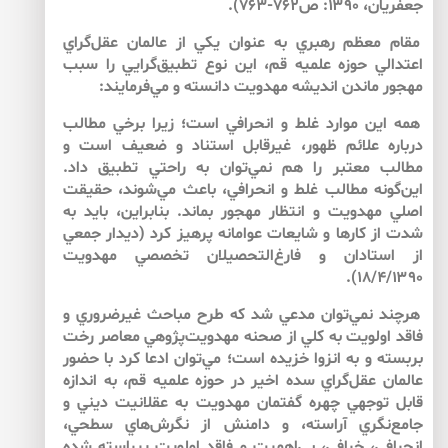
جعفريان، ۱۳۹۰: ص۷۶۲-۷۶۳).
مقام معظم رهبري به عنوان يكي از عالمان عقل‌‌گراي
اعتدالي حوزه علميه قم، اين نوع تطبيق‌‌گرايي را سبب
مهجور ماندن انديشه مهدويت دانسته و مي‌‌فرمايند:
همه‌ اين موارد غلط و انحرافي است؛ زيرا برخي مطالب
درباره‌ علائم ظهور، غيرقابل استناد و ضعيف است و
مطالب معتبر را هم نمي‌توان به راحتي تطبيق داد.
اين‌‌گونه مطالب غلط و انحرافي، باعث مي‌شوند، حقيقت
اصلي مهدويت و انتظار مهجور بماند. بنابراين، بايد به
شدت از كارها و شايعات عوامانه پرهيز كرد (ديدار جمعي
از استادان و فارغ‌التحصيلان تخصصي مهدويت
۱۸/۴/۱۳۹۰).
هرچند نمي‌‌توان مدعي شد كه طرح مباحث غيرضروري و
فاقد اولويت به كلي از صحنه مهدويت‌‌پژوهي معاصر رخت
بربسته و به انزوا خزيده است؛ مي‌‌توان ادعا كرد با حضور
عالمان عقل‌‌گراي سده اخير در حوزه علميه قم، به اندازه
قابل توجهي چهره گفتمان مهدويت به عقلانيت ديني و
جامع‌‌نگري آراسته، و دامنش از نگرش‌هاي سطحي،
انحرافي، خرافي، بي‌‌اهميت و فاقد اولويت پيراسته شده