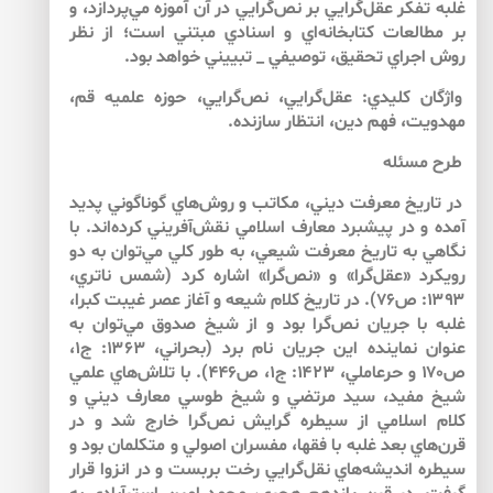
غلبه تفكر عقل‌‌گرايي بر نص‌‌گرايي در آن آموزه مي‌پردازد، و
بر مطالعات كتابخانه‌‌اي و اسنادي مبتني است؛ از نظر
روش اجراي تحقيق، توصيفي _ تبييني خواهد بود.
واژگان كليدي: عقل‌‌گرايي، نص‌‌گرايي، حوزه علميه قم،
مهدويت، فهم دين، انتظار سازنده.
طرح مسئله
در تاريخ معرفت ديني، مكاتب و روش‌‌هاي گوناگوني پديد
آمده و در پيشبرد معارف اسلامي نقش‌‌آفريني كرده‌‌اند. با
نگاهي به تاريخ معرفت شيعي، به طور كلي مي‌‌توان به دو
رويكرد «عقل‌‌گرا» و «نص‌‌گرا» اشاره كرد (شمس ناتري،
۱۳۹۳: ص۷۶). در تاريخ كلام شيعه و آغاز عصر غيبت كبرا،
غلبه با جريان نص‌‌گرا بود و از شيخ صدوق مي‌‌توان به
عنوان نماينده اين جريان نام برد (بحراني، ۱۳۶۳: ج۱،
ص۱۷۰ و حرعاملي، ۱۴۲۳: ج۱، ص۴۴۶). با تلاش‌‌هاي علمي
شيخ مفيد، سيد مرتضي و شيخ طوسي معارف ديني و
كلام اسلامي از سيطره گرايش نص‌‌گرا خارج شد و در
قرن‌‌هاي بعد غلبه با فقها، مفسران اصولي و متكلمان بود و
سيطره انديشه‌‌هاي نقل‌‌گرايي رخت بربست و در انزوا قرار