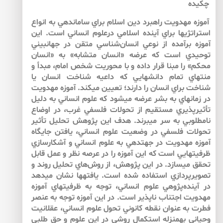
چكيده
آموزه مهدويت راهبرد دين اسلام براي سامان­دهي به انواع
استراتژي­ها براي آينده اسلامي درعلوم انساني است. اين
آموزه برآمده از نوعي انسان‌شناسي متقن در جهان­بيني
توحيدي است كه عرضه «انسان متشابه» به «انسان
محكم» را مبنا قرار داده و با محوريت شخص امام، مبدأ و
منتهاي تمام دانش­هايي كه داعيه شناخت انسان يا
شناخت براي انسان را دارند؛ تعيين مي­كند. آموزه مهدويت
در زمانه­اي به بشر عرضه مي­شود كه علوم انساني به دليل
تأثيرپذيري مستقيم از تحولات فلسفي غرب، در اوضاع
نامطلوبي به سر مي­برند. هدف اين پژوهش تحليل تأثير
تحولات فلسفي در وضعيت علوم انساني، يافتن جايگاه
آموزه مهدويت در جهت­دهي به علوم انساني و آشكارسازي
ظرفيت­هايي است كه اين آموزه را در عرصه نظر و عمل قابل
تحقق مي­سازد. در اين پژوهش، از روش‌هاي تحليل روند و
تصويرپردازي استفاده شده است. يافته­ها نشان مي­دهد
در آينده‌پژوهي علوم انساني، توجه به ظرفيت­هاي آموزه
مهدويت اجتناب ناپذير است. در اين آموزه توجه به عنصر
فطرت به عنوان نقطه كانوني تحول علوم انساني، عقلانيت
وحياني به­منزله استكمال روشي در اين علوم و حق طلبي