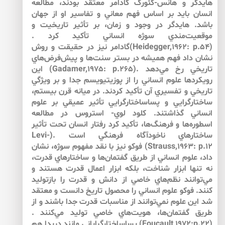
هايدگر و هانس-گئورگ گادامر معتقد بودند، مطالعه
انسان بايد بر اساس فهم معاني و تفاسير او از جهان
باشد. هايدگر در وجود و زمان، بر تأثير تاريخيت و
موقعيت‌مندي سوژه انساني تأكيد كرد .
(Heidegger,1962: p.54)گادامر نيز در حقيقت و روش
نشان داد فهم هميشه در بستر سنت‌ها و پيش‌فرض‌هاي
تاريخي رخ مي‌دهد .(Gadamer,1975: p.265) اين
رويكردها علوم انساني را از پوزيتيويسم جدا و بر ويژگي
تاريخي و تفسيري آن تأكيد كردند. در ميانه قرن بيستم،
ساختارگرايي و پساساختارگرايي تأثير عميقي بر علوم
انساني گذاشتند. كلود لوي- استروس در مطالعه
اسطوره‌ها و فرهنگ‌ها، تأكيد كرد رفتار انسان تحت تأثير
ساختارهاي ناخودآگاه فرهنگي است .(Levi-
Strauss,1963: p.12) فوكو نيز با نقد مفهوم سوژه، نشان
داد، علوم انساني از طريق گفتمان‌ها و ساختارهاي قدرت،
نه تنها ابزار شناخت، بلكه ابزار اعمال قدرت هستند و
مي‌توانند نظم‌هاي خاصي از دانش و قدرت را بازتوليد
كنند. فوكو علوم انساني را محصول تاريخ دانست و معتقد
شد اين علوم نمي‌توانند از مناسبات قدرت جدا باشند و از
طريق گفتمان‌ها، هويت‌هاي خاصي توليد مي‌كنند .
(Foucault,1972:p.22) پساساختارگراياني مانند دريدا هم