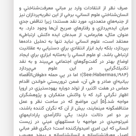
صرف نظر از انتقادات وارد بر مباني معرفت‌شناختي و
انسان‌شناختي علوم انساني، برخي از اين نظريه‌پردازان نيز
از جنبه‌هاي متعددي، مورد نقد هستند؛ زيرا تناقض جدي
ميان ايده‌پردازي و رفتارهاي صريح آن‌ها وجود دارد. به
عنوان مثال، هابرماس، از مبدعان ايده «كنش ارتباطي»
معتقد است، علوم انساني نبايد تنها به تحليل داده‌ها
بپردازد، بلكه بايد ابزار انتقادي براي دستيابي به عقلانيت
ارتباطي باشد. او علوم انساني را به‌مثابه ابزاري براي ايجاد
اوضاع بهتر در گفت‌وگوهاي اجتماعي مي‌بيند و به نقد
تكنيك‌گرايي در اين علوم مي‌پردازد
(See:Habermas,1984)؛ اما در پي حمله «طوفان‌الأقصا»
بيانيه‌اي صادر و طي آن، ضمن تروريستي خواندن اقدام
حماس در هفت اكتبر، از تولد دوباره يهودستيزي در اروپا
اظهار نگراني كرد كه با واكنش متفكران و پژوهشگران
مواجه شد.[5] اين مواضع كه در ساحت نظر و عمل
متناقض­گونه مي­نمايند، بيش از آن كه نگران كننده باشند،
بر دو امر دلالت دارند: يكي ناكارآمدي پارادايم­هاي
غيرتوحيدي در مواجهه با مسئله­هاي عيني در زيست
انساني كه اين امري اميدواركننده است؛ ديگري فقر مباني
اصيل معرفت­شناسانه و انسان­شناسانه و پيوند معيوب