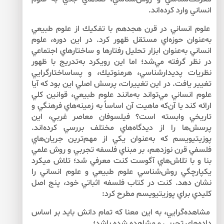
انساني وارد كرده‌اند.
علوم انساني در قرن هجدهم با تفكيك از علوم طبيعي
به‌عنوان حوزه‌اي مستقل ظهور كرد. در اين دوره، علوم
انساني به‌عنوان ابزار تحليل رفتارها و ساختارهاي اجتماعي
در نظر گرفته مي‌شد؛ اما اين رويكرد به‌تدريج با ظهور
نظريات پديدارشناسي، هرمنوتيك، و پساساختارگرايي
تغيير يافت. در اين تغييرات، پرسش اصلي اين بود كه آيا
علوم انساني مي‌تواند به‌مانند علوم طبيعي، قوانين كلي
ارائه كند يا آن‌كه ماهيت آن اساساً به زمينه‌هاي فرهنگي و
تاريخي وابسته است؟ فيلسوفان معاصر غربي، اين
پرسش‌ها را از ديدگاه‌هاي مختلف بررسي كرده‌اند.
پوزيتيويسم كه به‌عنوان يكي از مهم‌ترين جريان‌هاي
فلسفي قرن نوزدهم، بر مبناي فلسفه تجربي و روش علمي
بنا و با تلاش‌هاي آگوست كنت معرفي شد؛ تلاش مي­كرد
يكپارچگي روش‌شناسي علوم طبيعي و علوم انساني را
نشان دهد. كنت در كتاب فلسفه اثباتي خود، پنج اصل
كليدي براي پوزيتيويسم مطرح كرد:
مشاهده‌گرايي، به اين معنا كه تمام دانش بايد بر اساس
داده‌هاي تجربي و مشاهده ‌شده باشد؛