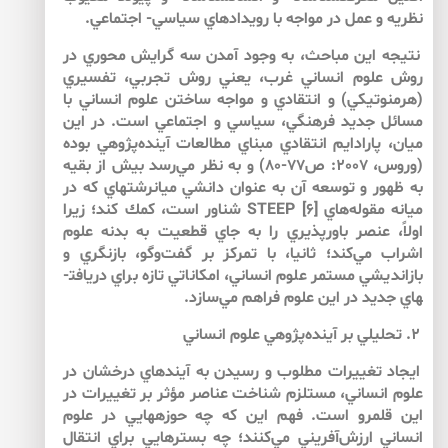
نظريه و عمل در مواجه با رويدادهاي سياسي- اجتماعي.
نتيجه اين مباحث، به وجود آمدن سه گرايش محوري در
روش علوم انساني غرب، يعني روش تجربي، تفسيري
(هرمنوتيكي) و انتقادي و مواجه ساختن علوم انساني با
مسائل جديد فرهنگي، سياسي و اجتماعي است. در اين
ميان، پارادايم انتقادي مبناي مطالعات آينده‌پژوهي بوده
(وروس، 2007: ص77-80) و به نظر مي‌رسد بيش از بقيه
به ظهور و توسعه آن به عنوان دانشي ميان­رشته­اي كه در
ميانه مقوله‌هاي STEEP [6] شناور است، كمك كند؛ زيرا
اولاً، عنصر باورپذيري را به جاي قطعيت به بدنه علوم
اشراب مي‌كند؛ ثانيا، با تمركز بر گفت‌وگو، بازنگري و
بازانديشي مستمر علوم انساني، امكاناتي تازه براي دريافت­
هاي جديد در اين علوم فراهم مي‌سازد.
۲. تحليلي بر آينده‌پژوهي علوم انساني
ايجاد تغييرات مطلوب و رسيدن به آينده­اي درخشان در
علوم انساني، مستلزم شناخت عناصر مؤثر بر تغييرات در
اين قلمرو است. فهم اين كه چه حوزه­هايي در علوم
انساني ارزش‌آفريني مي‌كنند؛ چه بسترهايي براي انتقال