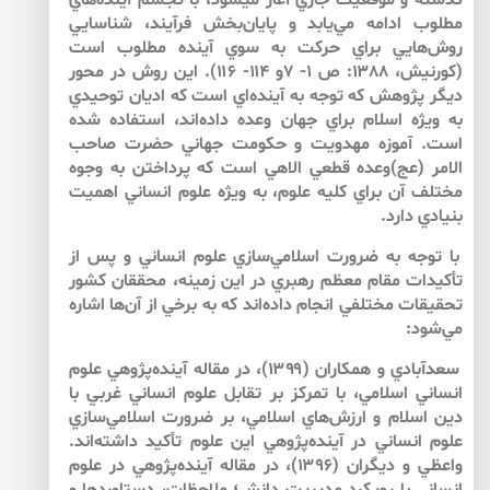
گذشته و موقعيت جاري آغاز مي­شود، با تجسم آينده‌هاي
مطلوب ادامه مي‌يابد و پايان‌بخش فرآيند، شناسايي
روش‌هايي براي حركت به سوي آينده مطلوب است
(كورنيش، ۱۳۸۸: ص ۱- ۷و ۱۱۴- ۱۱۶). اين روش در محور
ديگر پژوهش كه توجه به آينده‌اي است كه اديان توحيدي
به ويژه اسلام براي جهان وعده داده‌اند، استفاده شده
است. آموزه مهدويت و حكومت جهاني حضرت صاحب
الامر (عج)وعده قطعي الاهي است كه پرداختن به وجوه
مختلف آن براي كليه علوم، به ويژه علوم انساني اهميت
بنيادي دارد.
با توجه به ضرورت اسلامي‌سازي علوم انساني و پس از
تأكيدات مقام معظم رهبري در اين زمينه، محققان كشور
تحقيقات مختلفي انجام داده‌اند كه به برخي از آن‌ها اشاره
مي‌شود:
سعدآبادي و همكاران (۱۳۹۹)، در مقاله‌ آينده‌پژوهي علوم
انساني اسلامي، با تمركز بر تقابل علوم انساني غربي با
دين اسلام و ارزش‌هاي اسلامي، بر ضرورت اسلامي‌سازي
علوم انساني در آينده‌پژوهي اين علوم تأكيد داشته‌اند.
واعظي و ديگران (۱۳۹۶)، در مقاله آينده‌پژوهي در علوم