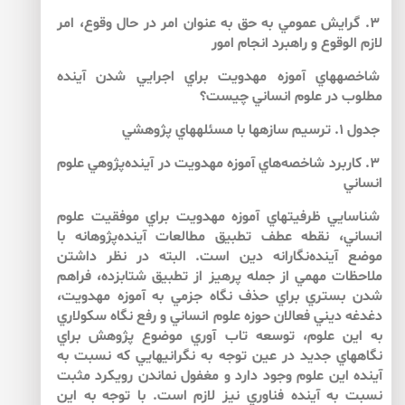
۳. گرايش عمومي به حق به عنوان امر در حال وقوع، امر
لازم الوقوع و راهبرد انجام امور
شاخصه­هاي آموزه مهدويت براي اجرايي شدن آينده‌
مطلوب در علوم انساني چيست؟
جدول ۱. ترسيم سازه­ها با مسئله­هاي پژوهشي
۳. كاربرد شاخصه‌هاي آموزه مهدويت در آينده‌پژوهي علوم
انساني
شناسايي ظرفيت­هاي آموزه مهدويت براي موفقيت علوم
انساني، نقطه عطف تطبيق مطالعات آينده‌پژوهانه با
موضع آينده‌نگارانه دين است. البته در نظر داشتن
ملاحظات مهمي از جمله پرهيز از تطبيق شتابزده، فراهم
شدن بستري براي حذف نگاه جزمي به آموزه مهدويت،
دغدغه ديني فعالان حوزه علوم انساني و رفع نگاه سكولاري
به اين علوم، توسعه تاب آوري موضوع پژوهش براي
نگاههاي جديد در عين توجه به نگراني­هايي كه نسبت به
آينده اين علوم وجود دارد و مغفول نماندن رويكرد مثبت
نسبت به آينده فناوري نيز لازم است. با توجه به اين