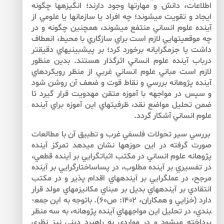
اطلاعات، دانش و مهارت­ها وجود دارند؛ انگيزه­ها چگونه
ايجاد و تقويت مي­شوند؛ چه افراد يا سازمان­ها يا علومي از
آينده علوم انساني منتفع مي­شوند، همچنين چگونه و در
چه موقعيت­هايي لازم است براي سازگاري با محيط، انعطاف
داشت يا جزم­گرايانه برخورد كرد؛ بر پيش­بيني­هاي دقيق­تر
درباب آينده علوم انساني اثرگذار هستند. بدين منظور
لازم است مباني علوم انساني غربي از منظر رويكردهاي
آينده پژوهانه بررسي و نقاط قوت و ضعف آن روشن شود
و سپس در مواجهه با آموزه متقن مهدويت قرار گيرد تا
ضمن تحليل مواضع نقد، ظرفيت­هاي اين آموزه براي آينده
علوم انساني آشكار گردد.
بررسي سير تحولات فلسفي غرب و تطبيق آن با مطالعات
صورت گرفته در اين حوزه­ها نشان مي­دهد تمركز آينده
پژوهانه علوم انساني در مكتب اثبات­گرايي بر آينده قطعي،
در تفسيري بر آينده مطلوب، در پساساختارگرايي بر آينده
مرجح، در عملگرايي بر آينده­هاي اقدام پذير و در مكتب
انتقادي بر آينده­هاي بديل بر مبناي مكانيزم­هاي مولد قرار
دارد (خزايي و همكاران، ۱۴۰۲: ص۶۰). باتوجه به اين جمع­
بندي، در تحليل اين مواجه­هاي آينده پژوهانه، به سه منظر
پرداخته مي­شود و در مواردي به راهبرد ديني نيز نظري