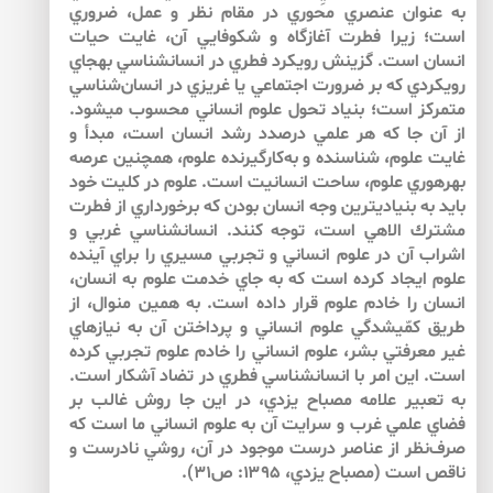
به عنوان عنصري محوري در مقام نظر و عمل، ضروري
است؛ زيرا فطرت آغازگاه و شكوفايي آن، غايت حيات
انسان است. گزينش رويكرد فطري در انسان­شناسي به­جاي
رويكردي كه بر ضرورت اجتماعي يا غريزي در انسان‌شناسي
متمركز است؛ بنياد تحول علوم انساني محسوب مي­شود.
از آن جا كه هر علمي درصدد رشد انسان است، مبدأ و
غايت علوم، شناسنده و به‌كارگيرنده علوم، همچنين عرصه
بهره­وري علوم، ساحت انسانيت است. علوم در كليت خود
بايد به بنيادي­ترين وجه انسان بودن كه برخورداري از فطرت
مشترك الاهي است، توجه كنند. انسان­شناسي غربي و
اشراب آن در علوم انساني و تجربي مسيري را براي آينده
علوم ايجاد كرده است كه به جاي خدمت علوم به انسان،
انسان را خادم علوم قرار داده است. به همين منوال، از
طريق كمّي­شدگي علوم انساني و پرداختن آن به نيازهاي
غير معرفتي بشر، علوم انساني را خادم علوم تجربي كرده
است. اين امر با انسان­شناسي فطري در تضاد آشكار است.
به تعبير علامه مصباح يزدي، در اين جا روش غالب بر
فضاي علمي غرب و سرايت آن به علوم انساني ما است كه
صرف‌نظر از عناصر درست موجود در آن، روشي نادرست و
ناقص است (مصباح يزدي، ۱۳۹۵: ص۳۱).