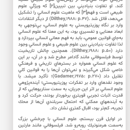
كند. او تفاوت بنياديني بين تبيين[2] كه ويژگي علوم
طبيعي است و فهم[3] كه ماهيت علوم انساني را تشكيل
مي‌دهد، قائل شد .(Dilthey,1988: p.47) از ديگر انتقادات
وارد بر نگاه پوزيتيويستي به علوم انساني، بي‌توجهي به
ابعاد معنايي و تفسيري بود، به اين معنا كه علوم انساني
به‌جاي قوانين عمومي، بايد به فهم معاني انساني بپردازد و
لذا تفاوت بنياديني بين علوم طبيعي و علوم انساني وجود
دارد (Dilthey,1988: p.50). همچنين چالش تاريخيت
توسط فيلسوفاني مانند گادامر مطرح شد و در آن، بر اين
كه علوم انساني همواره در بسترهاي تاريخي و فرهنگي
خاصي شكل مي‌گيرند و نمي‌توان آن‌ها را به قوانين كلي
تقليل داد (Gadamer,1975: p.270)؛ تأكيد مي­شد. با
وجود نقدهاي وارد بر تفكرات پوزيتيويستي؛ آينده‌پژوهي
علوم انساني بر اثر اين جريان، به سمت سناريوهايي كه از
قدرت اثبات تجربي قوي­تري برخوردار بودند، حركت كرد و
به آينده­هاي ممكني كه احتمال سربلندي آن‌ها از محك
تجربه، كم‌تر بود، اقبال كم­تري نشان داد.
در اوايل قرن بيستم، علوم انساني با چرخشي بزرگ
به‌سمت هرمنوتيك روبه‌رو شد. فيلسوفاني مانند مارتين