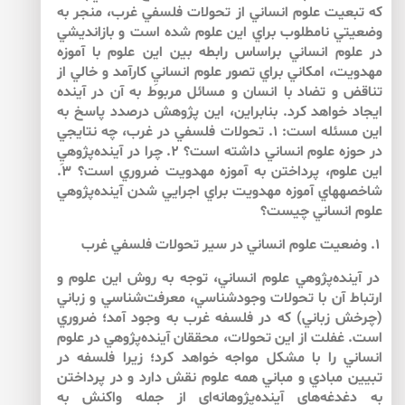
كه تبعيت علوم انساني از تحولات فلسفي غرب، منجر به
وضعيتي نامطلوب براي اين علوم شده است و بازانديشي
در علوم انساني براساس رابطه بين اين علوم با آموزه
مهدويت، امكاني براي تصور علوم انسانيِ كارآمد و خالي از
تناقض و تضاد با انسان و مسائل مربوط به آن در آينده
ايجاد خواهد كرد. بنابراين، اين پژوهش درصدد پاسخ به
اين مسئله است: ۱. تحولات فلسفي در غرب، چه نتايجي
در حوزه علوم انساني داشته است؟ ۲. چرا در آينده‌پژوهيِ
اين علوم، پرداختن به آموزه مهدويت ضروري است؟ ۳.
شاخصه­هاي آموزه مهدويت براي اجرايي شدن آينده‌پژوهي
علوم انساني چيست؟
۱. وضعيت علوم انساني در سير تحولات فلسفي غرب
در آينده‌پژوهي علوم انساني، توجه به روش اين علوم و
ارتباط آن با تحولات وجودشناسي، معرفت‌شناسي و زباني
(چرخش زباني) كه در فلسفه غرب به وجود آمد؛ ضروري
است. غفلت از اين تحولات، محققان آينده‌پژوهي در علوم
انساني را با مشكل مواجه خواهد كرد؛ زيرا فلسفه در
تبيين مبادي و مباني همه علوم نقش دارد و در پرداختن
به دغدغه‌هاي آينده‌پژوهانه‌اي از جمله واكنش به