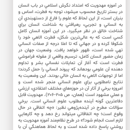
در آموزه مهدويت كه امتداد نگرش اسلامي در باب انسان
در بستر تاريخ محسوب مي­شود، توجه به فطرت، اساس و
بنيان است، از اين لحاظ كه علوم را فارغ از دسته­بندي آن
به انساني و تجربي، رهيافتي به شناخت انسان براي
شناخت خالق در نظر مي­گيرد. در اين آموزه انسان كامل
كسي است كه به عالي‌ترين شكل، فطرت الاهي خود را
شكوفا كرده و در جهاني كه تا اعلا درجه از صفات انساني
تهي شده است، ظهور خواهد يافت. وضعيت جهان در
زمان حضور انسان كامل، ترسيم واقعي از مقوله فراموشي
فطرت است كه آغاز آن تمايلات نفساني بشر و تداوم
دهنده آن علومي بوده­اند كه پيوند انساني را حمل كردند؛
اما از توجهات الاهي به انسان خالي بودند. اين وضعيت به
نتايج نامطلوبي براي علوم انساني منجر شده است و
امروزه برخي از آثار آن در حوزه‌هاي مختلف اعتقادي، ارزشي
و عملي مشهود است (همان، ص ۲۰۵-۲۰۶). مهدويت قابل
دفاع­ترين گونه آينده مطلوب علوم انساني است. برخي
سؤالات مطرح در آينده‌پژوهي نظير: «چه اتفاقي در حال
وقوع است؛ چه اتفاقاتي مي­تواند رخ دهد و چه كارهايي
لازم است انجام شود؟» در طرح نظام‌مند آموزه مهدويت به
روشني پاسخ داده شده است و به لحاظ هماهنگي آن با