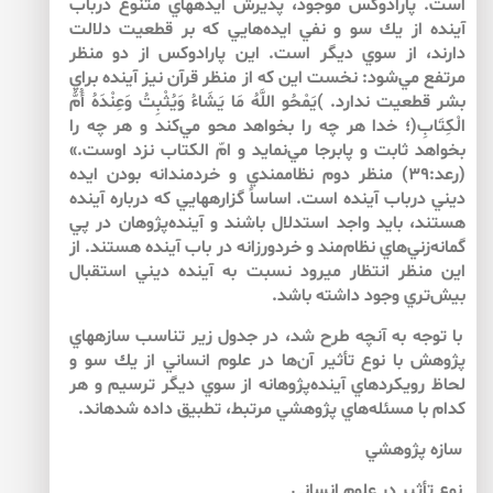
است. پارادوكس موجود، پذيرش ايده­هاي متنوع درباب
آينده از يك سو و نفي ايده‌هايي كه بر قطعيت دلالت
دارند، از سوي ديگر است. اين پارادوكس از دو منظر
مرتفع مي‌شود: نخست اين كه از منظر قرآن نيز آينده براي
بشر قطعيت ندارد. )يَمْحُو اللَّهُ مَا يَشَاءُ وَيُثْبِتُ وَعِنْدَهُ أُمُّ
الْكِتَابِ(؛ خدا هر چه را بخواهد محو مي‌كند و هر چه را
بخواهد ثابت و پابرجا مي‌نمايد و امّ الكتاب نزد اوست.»
(رعد:۳۹) منظر دوم نظام­مندي و خردمندانه بودن ايده
ديني درباب آينده است. اساساً گزاره­هايي كه درباره آينده
هستند، بايد واجد استدلال باشند و آينده‌پژوهان در پي
گمانه‌زني‌هاي نظام‌مند و خردورزانه در باب آينده هستند. از
اين منظر انتظار مي­رود نسبت به آينده ديني استقبال
بيش‌تري وجود داشته باشد.
با توجه به آنچه طرح شد، در جدول زير تناسب سازه­هاي
پژوهش با نوع تأثير آن‌ها در علوم انساني از يك سو و
لحاظ رويكردهاي آينده‌پژوهانه از سوي ديگر ترسيم و هر
كدام با مسئله‌هاي پژوهشي مرتبط، تطبيق داده شده­اند.
سازه پژوهشي
نوع تأثير در علوم انساني