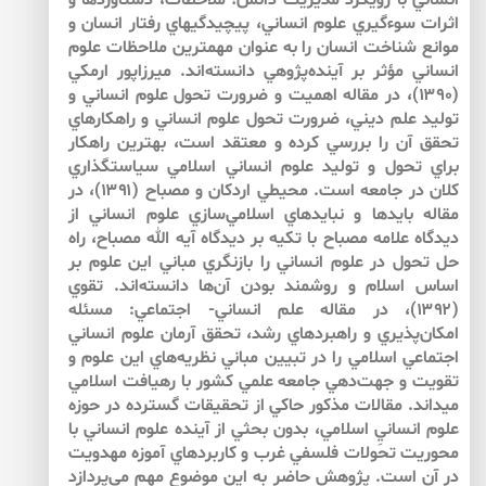
انساني با رويكرد مديريت دانش؛ ملاحظات، دستاوردها و
اثرات سوءگيري علوم انساني، پيچيدگي­هاي رفتار انسان و
موانع شناخت انسان را به عنوان مهم­ترين ملاحظات علوم
انساني مؤثر بر آينده‌پژوهي دانسته‌اند. ميرزاپور ارمكي
(۱۳۹۰)، در مقاله‌ اهميت و ضرورت تحول علوم انساني و
توليد علم ديني، ضرورت تحول علوم انساني و راهكارهاي
تحقق آن را بررسي كرده و معتقد است، بهترين راهكار
براي تحول و توليد علوم انساني اسلامي سياستگذاري
كلان در جامعه است. محيطي اردكان و مصباح (۱۳۹۱)، در
مقاله بايدها و نبايدهاي اسلامي‌سازي علوم انساني از
ديدگاه علامه مصباح با تكيه بر ديدگاه آيه الله مصباح، راه
حل تحول در علوم انساني را بازنگري مباني اين علوم بر
اساس اسلام و روشمند بودن آن‌ها دانسته‌اند. تقوي
(۱۳۹۲)، در مقاله علم انساني- اجتماعي: مسئله
امكان‌پذيري و راهبردهاي رشد، تحقق آرمان علوم انساني
اجتماعي اسلامي را در تبيين مباني نظريه‌هاي اين علوم و
تقويت و جهت‌دهي جامعه علمي كشور با رهيافت اسلامي
مي­داند. مقالات مذكور حاكي از تحقيقات گسترده­ در حوزه
علوم انسانيِ اسلامي، بدون بحثي از آينده علوم انساني با
محوريت تحولات فلسفي غرب و كاربردهاي آموزه مهدويت
در آن‌ است. پژوهش حاضر به اين موضوع مهم مي‌پردازد