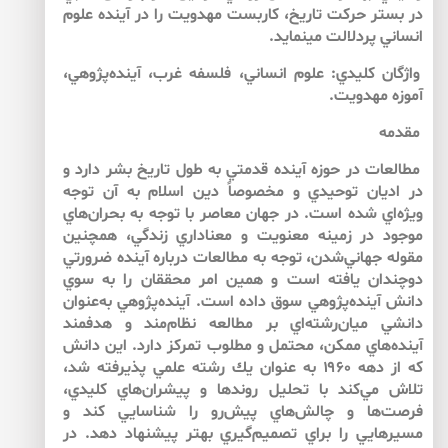
در بستر حركت تاريخ، كاربست مهدويت را در آينده علوم
انساني پردلالت مي­نمايد.
واژگان كليدي: علوم انساني، فلسفه غرب، آينده‌پژوهي،
آموزه مهدويت.
مقدمه
مطالعات در حوزه آينده قدمتي به طول تاريخ بشر دارد و
در اديان توحيدي و مخصوصاً دين اسلام به آن توجه
ويژه‌اي شده است. در جهان معاصر با توجه به بحران‌هاي
موجود در زمينه معنويت و معناداري زندگي، همچنين
مقوله جهاني‌شدن، توجه به مطالعات درباره آينده‌ ضرورتي
دوچندان يافته است و همين امر محققان را به سوي
دانش آينده‌پژوهي سوق داده است. آينده‌پژوهي به‌عنوان
دانشي ميان‌رشته‌اي بر مطالعه نظام‌مند و هدفمند
آينده‌هاي ممكن، محتمل و مطلوب تمركز دارد. اين دانش
كه از دهه ۱۹۶۰ به عنوان يك رشته علمي پذيرفته شد،
تلاش مي‌كند با تحليل روندها و پيشران‌هاي كليدي،
فرصت‌ها و چالش‌هاي پيش‌رو را شناسايي كند و
مسيرهايي را براي تصميم‌گيري بهتر پيشنهاد دهد. در