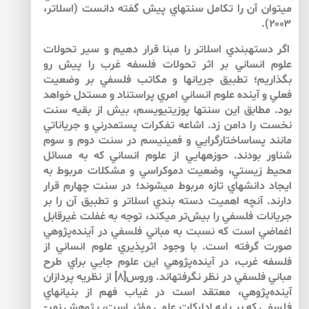
مي­توان آن را تكامل سنت­هاي پيش گفته دانست (اسلاتر،
۲۰۰۳).
اگر دسته­بندي اسلاتر را مبنا قرار دهيم و سير تحولات
علوم انساني بر اثر تحولات فلسفه غرب را پيش رو
بگذاريم؛ تطبيق جريان­ها و مكاتب فلسفي بر وضعيت
فعلي و آينده علوم انساني امري پراستناد و مستدل خواهد
بود. مطابق اين سنت­ها پوزيتيويسم، بيش از بقيه سنت
نخست را دامن زد. اشاعه تفكرات پست­مدرني و جرياناتي
مانند پساساختارگرايي و فمينيسم در سنت دوم و سوم
شناور بودند. حوزه­هايي از علوم انساني كه به مسائل
محيط زيستي، وضعيت دموكراسي و مشكلات مربوط به
ايجاد دانش­هاي تازه مربوط مي­شوند؛ در سنت چهارم قرار
دارند. آنچه اهميت دسته بندي اسلاتر و تطبيق آن را بر
جريانات فلسفي را بيش‌تر مي­كند، توجه به غفلت غيرقابل
اغماضي است كه نسبت به مباني فلسفي در آينده‌پژوهي
صورت گرفته است. با وجود اثرپذيري علوم انساني از
فلسفه غرب، در آينده‌پژوهي اين علوم جايي براي طرح
مباني فلسفي در نظر نگرفته­اند. وروس[۸] از نظريه پردازان
آينده‌پژوهي، معتقد است در غياب فهم از بنيان­هاي
فلسفي كه بر پايه اداركات علمي مؤثر است، پژوهش نمي­