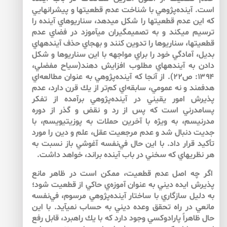
است. آينده‌پژوهي با شناخت عدم قطعيت­ها و پيشران­هايي
كه اين عدم قطعيت­ها را شكل مي­دهد، سناريوهاي آينده را
ترسيم مي­كند و به تصميم­گيران مي­آموزد در فضاي عدم
قطعيت­ها، سناريوها را تدوين كنند و به­جاي حذف آينده­هاي
بديل، آمادگي خود را براي مواجهه با اين سناريوها و شكل
دادن به آينده­هاي مطلوب افزايش دهند(سياح مفضلي،
۱۳۹۴: ص۲۲). از آنجا كه آينده‌پژوهي به عنوان مطالعه‌اي
هدفمند و نه عمومي، سابقه‌اي كم‌تر از يك قرن دارد، عدم
پذيرش امور يقيني در آينده‌پژوهي برآمده از تفكر
پسامدرني است كه پس از رد و نقض و گذر از دوره
مدرنيسم، به ويژه با آخرين حملات به پوزيتيويسم، با
جديت دنبال شد و عدم مرجعيت عقل، علم و دين را مورد
تأكيد قرار داد. با اين حال في‌نفسه آغوشي باز نسبت به
هر نظريه­اي كه سخني در باب آينده براند، خواهد داشت.
اگر چه اصل عدم قطعيت، ممكن است در ظاهر مانع
پذيرش ايده ديني به عنوان آموزه‌ي حاكي از قطعيت شود؛
به دليل سازگاري با ساختار آينده‌پژوهي مرسوم، في‌نفسه
مانعي در راه تحقق وعده ديني به حساب نمي­آيد. با اين
حال ظاهراً پارادوكسي وجود دارد كه با يك راهبرد، قابل رفع