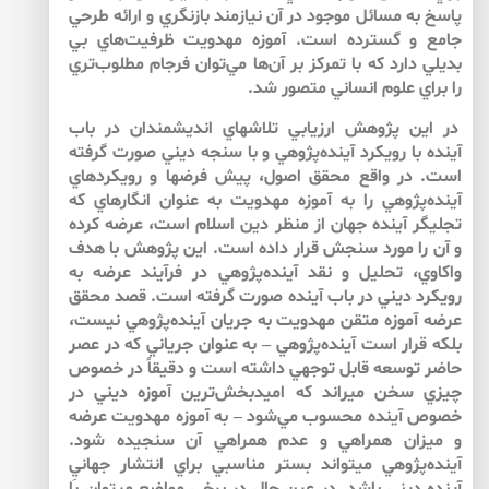
پاسخ به مسائل موجود در آن نيازمند بازنگري و ارائه طرحي
جامع و گسترده‌ است. آموزه مهدويت ظرفيت‌هاي بي
بديلي دارد كه با تمركز بر آن‌ها مي‌توان فرجام مطلوب‌تري
را براي علوم انساني متصور شد.
در اين پژوهش ارزيابي تلاش­هاي انديشمندان در باب
آينده با رويكرد آينده‌پژوهي و با سنجه ديني صورت گرفته
است. در واقع محقق اصول، پيش فرض­ها و رويكردهاي
آينده‌پژوهي را به آموزه مهدويت به عنوان انگاره­اي كه
تجلي­گر آينده جهان از منظر دين اسلام است، عرضه كرده
و آن را مورد سنجش قرار داده است. اين پژوهش با هدف
واكاوي، تحليل و نقد آينده‌پژوهي در فرآيند عرضه به
رويكرد ديني در باب آينده صورت گرفته است. قصد محقق
عرضه آموزه متقن مهدويت به جريان آينده‌پژوهي نيست،
بلكه قرار است آينده‌پژوهي – به عنوان جرياني كه در عصر
حاضر توسعه قابل توجهي داشته است و دقيقاً در خصوص
چيزي سخن مي­راند كه اميدبخش‌ترين آموزه ديني در
خصوص آينده محسوب مي‌شود – به آموزه مهدويت عرضه
و ميزان همراهي و عدم همراهي آن سنجيده شود.
آينده‌پژوهي مي­تواند بستر مناسبي براي انتشار جهانيِ