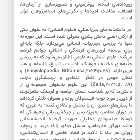
رويدادهاي آينده، پيش‌بيني و تصويرسازي از آرمان‌ها،
اهداف، مقاصد، اميدها و نگراني‌هاي آينده‌پژوهان مؤثر
است.
در دانشنامه‌هاي بين‌المللي، «علوم انساني» به عنوان يكي
از اركان اصلي دانش بشري معرفي شده است. اين حوزه نه
تنها به بررسي تجربيات انساني مي‌پردازد، بلكه پايه‌اي
براي توسعه ارزش‌هاي فرهنگي و اخلاقي جوامع فراهم
مي‌كند. علوم انساني به علومي اطلاق مي‌شود كه به بررسي
جنبه‌هاي مختلف فرهنگ، ادبيات، تاريخ، فلسفه و هنر
مي‌پردازند (Encyclopaedia Britannica,2024:p.78) و
نقش مهمي در تفكر انتقادي و پرسشگري دارند.
(Zalta,2024:p. 89) اين علوم به‌عنوان مجموعه‌اي از
دانش‌ها كه بر شناخت انسان، جامعه و فرهنگ متمركزند،
از ديرباز مورد توجه فيلسوفان بوده و همواره تلاش كرده‌اند
تا بنيان‌هاي نظري آن را تحليل و نقادي كنند؛ به طوري كه
در دوران معاصر، به‌ويژه پس از چرخش زباني و فرهنگي كه
توسط فيلسوفان تحليلي صورت گرفت؛ انديشمنداني
مانند يورگن هابرماس، ميشل فوكو، ژاك دريدا و ريچارد
رورتي هر يك با تأكيد بر ابعاد خاصي از انسان‌شناسي،
معرفت‌شناسي و روش‌شناسي، نقدهاي جدي به علوم