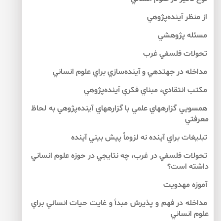
از منظر آينده‌پژوهي
مسئله پژوهشي
تحولات فلسفي غرب
مداخله در جهت­دهي و آينده‌سازي براي علوم انساني
مكتب انتقادي، مبناي فكري آينده‌پژوهي
هم­سويي گزاره­هاي علمي با گزاره­هاي آينده‌پژوهي به لحاظ
معرفتي
تبليغات براي آينده نه لزوماً پيش بيني آينده
تحولات فلسفي در غرب، چه نتايجي در حوزه علوم انساني
داشته است؟
آموزه مهدويت
مداخله در فهم و پذيرش مبدأ و غايت حيات انساني براي
علوم انساني