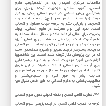
ملاحظات مي‌توان اميدوار بود در آينده‌پژوهي علوم
انساني، آموزه اسلامي مهدويت آينده بهتري براي
به‌كارگيري روش اسلامي در علوم انساني پيش‌ رو قرار
دهد؛ زيرا معرفت امام عصر (عج) مايه حيات قلوب
انسان‌ها و باريابي بشر به عرصه حيات معقول و انساني
است. ثمره‌ اين نوع معرفت در علوم انساني، ايجاد
بصيرت براي تعالي از عالم ماده و انتقال سعادتمندانه به
عالم آخرت است. پرداختن به شاخصه­هاي اصلي آموزه
مهدويت و كاربرد آن در اجرايي كردن اهداف علوم انساني
در آينده، بسترساز فرآيند تطبيق و راهبري هدفمندي است
كه در اين پژوهش بكار گرفته شده است. اين شاخصه­ها
قوام‌بخش آموزه مهدويت است و به منزله راهبردهايي
براي آينده علوم انساني قلمداد مي­شوند. از اين طريق
كاربرد بنيادين آموزه­هاي منبعث از دين مبين اسلام براي
هدايت بشر به طور كلي، و انسجام‌بخشي و
مطلوبيت‌بخشي به علوم انساني به طور خاص دنبال مي­
شود.
۳-۱. فطرت الاهي انسان و نقطه كانوني تحول علوم انساني
توجه به فطرت الاهيِ انسان در آينده‌پژوهي علوم انساني