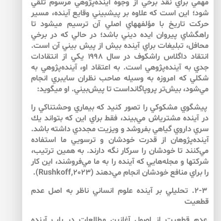
مهمي براي نقد برخي از وجوه آينده‌پژوهي مرسوم تلقي
شود؛ اين است كه علاوه بر پيش­بيني وقايع آينده، مسير
حركت تاريخ با مؤلفه­هاي اصلي آن ترسيم مي­شود تا
راهگشاي پيروان ايده ديني باشد؛ در حالي كه در برخي
محافل، تبليغات براي آينده بيش از پيش بيني آن است.
انتقاد داگلاس راشكوف در سال ۱۹۹۸ يكي از انتقادات
جدي به آينده‌پژوهي است. به اعتقاد او، آينده‌پژوهي به
شكلي كه امروزه به وسيله صاحب نظران سايبري انجام
مي‌شود، بيش‌تر پروپاگانداست تا پيش‌بيني. او مي­گويد:
پيشگوي مشكوكي را تصور كنيد كه بيماري وحشتناكي را
در آينده مشتري­اش مي‌بيند، فقط براي اين كه بتواند يك
سري داروي گياهي بفروشد و ويزيت مجددي داشته باشد.
آينده‌پژوهان از قدرت خودشان و ترسويي ما استفاده
مي‌كنند تا خودشان را سركار نگه دارند. به همين ترتيب،
شركت­ها و مجله‌هايي كه آينده را به ما مي‌فروشند، اين كار
را براي منافع خودشان انجام مي‌دهند (Rushkoff,2023).
۲-۳. تحليلي بر آينده علوم انساني ناظر به اصل عدم
قطعيت
عدم قطعيت از اصول آغازين مطالعات در باب آينده