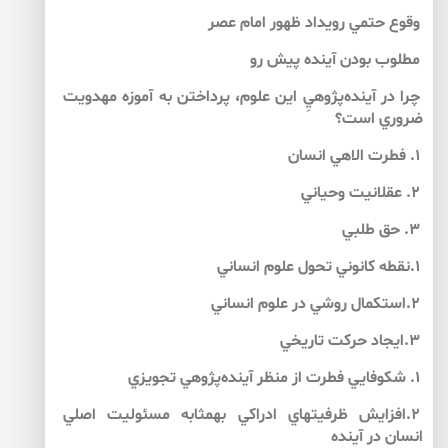
وقوع حتمي رويداد ظهور امام عصر
مطلوب بودن آينده پيش رو
چرا در آينده‌پژوهيِ اين علوم، پرداختن به آموزه مهدويت
ضروري است؟
۱. فطرت الاهي انسان
۲. عقلانيت وحياني
۳. حق طلبي
۱.نقطه كانوني تحول علوم انساني
۲.استكمال روشي در علوم انساني
۳.ايجاد حركت تاريخي
۱. شكوفايي فطرت از منظر آينده‌پژوهي تجويزي
۲.افزايش ظرفيت­هاي ادراكي به­مثابه مسئوليت اصلي
انسان در آينده