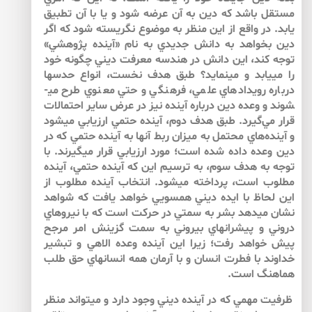
مستقل باشد كه دين به آن عرضه شود و يا با آن تطبيق
يابد. در واقع از اين منظر به موضوع نگريسته شود كه اگر
دين بخواهد به دانش جديدي به نام «آينده پژوهشي»
توجه كند، اين دانش در هندسه معرفت ديني چگونه خود
را مي­يابد و مي­نمايد؟ طبق هدف نخست، انواع حدس­ها
درباره رويدادهاي علمي، فرهنگي و حتي معنوي طرح مي­
شوند و وعده دين درباره آينده نيز در عرض ساير احتمالات
قرار مي‌‌گيرد. طبق هدف دوم، آينده حتمي ارزيابي مي­شود
و آينده‌هاي محتمل به ميزان ربط آنها به آينده حتمي كه در
دين وعده داده شده است؛ مورد ارزيابي قرار مي­گيرند. با
توجه به هدف سوم، به ترسيم اين كه آينده حتمي، آينده
مطلوب است، پرداخته مي­شود. انتخاب آينده مطلوب از
اين لحاظ با ايده ديني هم­سويي خواهد يافت كه شواهد
نشان مي­دهد بشر به سمتي در حركت است كه با نيروهاي
دروني و پيشران­هاي بيروني به سمت گزينش امر مرجح
پيش خواهد رفت؛ زيرا اين آينده وعده الاهي و تبشير
خداوند با فطرت انسان و با آرمان همه انسان­هاي حق طلب
هماهنگ است.
ظرفيت مهمي كه در آينده ديني وجود دارد و مي­تواند منظر