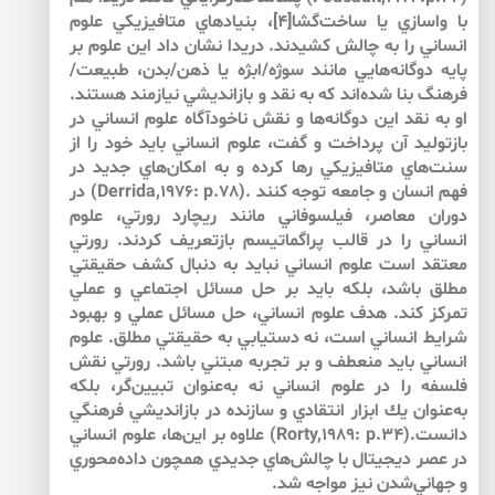
با واسازي يا ساخت‌گشا[4]، بنيادهاي متافيزيكي علوم
انساني را به چالش كشيدند. دريدا نشان داد اين علوم بر
پايه دوگانه‌هايي مانند سوژه/ابژه يا ذهن/بدن، طبيعت/
فرهنگ بنا شده‌اند كه به نقد و بازانديشي‌ نيازمند هستند.
او به نقد اين دوگانه‌ها و نقش ناخودآگاه علوم انساني در
بازتوليد آن پرداخت و گفت، علوم انساني بايد خود را از
سنت‌هاي متافيزيكي رها كرده و به امكان‌هاي جديد در
فهم انسان و جامعه توجه كنند .(Derrida,1976: p.78) در
دوران معاصر، فيلسوفاني مانند ريچارد رورتي، علوم
انساني را در قالب پراگماتيسم بازتعريف كردند. رورتي
معتقد است علوم انساني نبايد به دنبال كشف حقيقتي
مطلق باشد، بلكه بايد بر حل مسائل اجتماعي و عملي
تمركز كند. هدف علوم انساني، حل مسائل عملي و بهبود
شرايط انساني است، نه دستيابي به حقيقتي مطلق. علوم
انساني بايد منعطف و بر تجربه مبتني باشد. رورتي نقش
فلسفه را در علوم انساني نه به‌عنوان تبيين‌گر، بلكه
به‌عنوان يك ابزار انتقادي و سازنده در بازانديشي فرهنگي
دانست.(Rorty,1989: p.34) علاوه بر اين‌ها، علوم انساني
در عصر ديجيتال با چالش‌هاي جديدي همچون داده‌محوري
و جهاني‌شدن نيز مواجه شد.