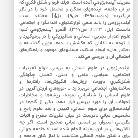
تعريف آينده‌پژوهي آمده است: «يك فرم و شكل فكري كه
در آن جامعه، آينده­هاي ممكن و محتمل خود را در نظر
مي‌گيرد» (ديويد،۱۳۹۰: ص۹). بل[۱] معتقد است
آينده‌پژوهي را بايد علمي فرارشته­اي، اقدام­گرا و اجتماعي
دانست (بل، ۲۰۳۳: ص۳۴۷). قلمرو آينده‌پژوهي كليه
علوم اعم از تجربي، انساني و متافيزيكي را در برمي­گيرد و
با توجه به تقابلي كه «كشش آينده»، «وزن گذشته» و
«فشار حال» ايجاد مي­كند، مسئله­هاي موجود و راهكارهاي
احتمالي آن را بررسي مي‌كند.
آينده‌پژوهي در علوم انساني به بررسي انواع تغييرات
اجتماعي، سياسي، علمي و ديني، تحليل چگونگي
شكل‌گيري باورها، ارزش‌ها، انگيزش‌ها، رفتارها و
ساختارهاي اجتماعي مي‌پردازد تا حوزه‌هاي ارزش‌آفرين در
علوم انساني را شناسايي نموده، ريشه‌ها و مخاطرات
تحولات آن را مورد بررسي قرار دهد. يكي از گام‌ها در
آينده­سازي براي علوم انساني، تبيين و نقد علوم رايج و
تشخيص مباني نادرست در ميان نظريات مطرح و اثبات
نظرياتي استوار، بر اساس مباني صحيح است. اگر چه
تلاش‌هايي در اين زمينه انجام شده است؛ جامعه جهاني
براي داشتن علوم انساني متناسب با نياز كلان جامعه و