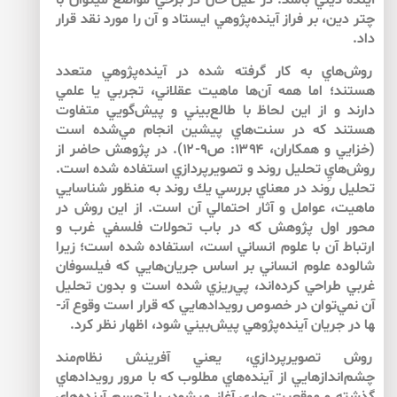
آينده ديني باشد. در عين حال در برخي مواضع مي­توان با
چتر دين، بر فراز آينده‌پژوهي ايستاد و آن را مورد نقد قرار
داد.
روش‌هاي به كار گرفته شده در آينده‌پژوهي متعدد
هستند؛ اما همه آن‌ها ماهيت عقلاني، تجربي يا علمي
دارند و از اين لحاظ با طالع‌بيني و پيش‌گويي متفاوت
هستند كه در سنت‌هاي پيشين انجام مي‌شده است
(خزايي و همكاران، ۱۳۹۴: ص۹-۱۲). در پژوهش حاضر از
روش‌هايِ تحليل روند و تصويرپردازي استفاده شده است.
تحليل روند در معناي بررسي يك روند به منظور شناسايي
ماهيت، عوامل و آثار احتمالي آن است. از اين روش در
محور اول پژوهش كه در باب تحولات فلسفي غرب و
ارتباط آن با علوم انساني است، استفاده شده است؛ زيرا
شالوده علوم انساني بر اساس جريان‌هايي كه فيلسوفان
غربي طراحي كرده‌اند، پي‌ريزي شده است و بدون تحليل
آن نمي‌توان در خصوص رويدادهايي كه قرار است وقوع آن­
ها در جريان آينده‌پژوهي پيش‌بيني شود، اظهار نظر كرد.
روش تصويرپردازي، يعني آفرينش نظام‌مند
چشم‌اندازهايي از آينده‌هاي مطلوب كه با مرور رويدادهاي