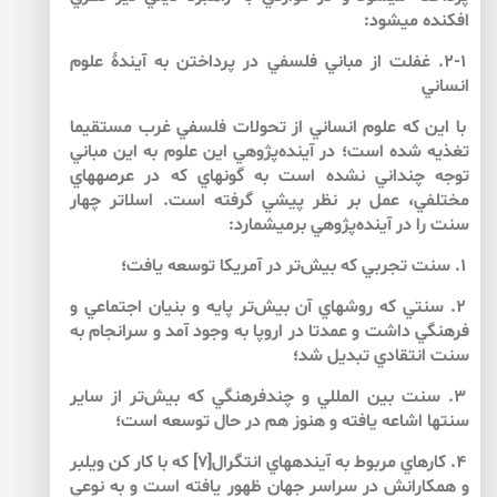
افكنده مي­شود:
۲-۱. غفلت از مباني فلسفي در پرداختن به آيندۀ علوم
انساني
با اين كه علوم انساني از تحولات فلسفي غرب مستقيما
تغذيه شده است؛ در آينده‌پژوهي اين علوم به اين مباني
توجه چنداني نشده است به گونه­اي كه در عرصه­هاي
مختلفي، عمل بر نظر پيشي گرفته است. اسلاتر چهار
سنت را در آينده‌پژوهي برمي­شمارد:
۱. سنت تجربي كه بيش‌تر در آمريكا توسعه يافت؛
۲. سنتي كه روش­هاي آن بيش‌تر پايه و بنيان اجتماعي و
فرهنگي داشت و عمدتا در اروپا به وجود آمد و سرانجام به
سنت انتقادي تبديل شد؛
۳. سنت بين المللي و چندفرهنگي كه بيش‌تر از ساير
سنت­ها اشاعه يافته و هنوز هم در حال توسعه است؛
۴. كارهاي مربوط به آينده­هاي انتگرال[۷] كه با كار كن ويلبر
و همكارانش در سراسر جهان ظهور يافته است و به نوعي