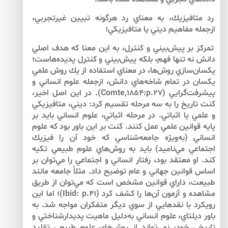
رد متافيزيك، به معناي رد هرگونه تبيين غيرتجربي،
ازجمله مفاهيم ديني يا متافيزيكي؛
تمركز بر پيش‌بيني و كنترل، به اين معنا كه هدف اصلي
دانش نه تنها فهم، بلكه پيش‌بيني و كنترل پديده‌هاست؛
يكسان‌سازي روش‌ها، در معناي استفاده از يك روش علمي
يكسان در تمام شاخه‌هاي دانش، ازجمله علوم انساني و
پيشرفت‌گرايي (Comte,1854:p.27). در اين اصل اخير،
كنت تاريخ را به سه مرحله تقسيم كرد: ديني، متافيزيكي
و علمي يا اثباتي. در مرحله اثباتي، علوم انساني بايد بر
پايه قوانين علمي عمل كنند. كنت بر اين باور بود كه علوم
انساني (به‌ويژه جامعه‌شناسي كه خود آن را فيزيك
اجتماعي مي‌ناميد) بايد به روش‌هاي علوم طبيعي تكيه
كند. او معتقد بود، رفتار انساني و اجتماعي را مي‌توان بر
اساس قوانين جهاني و عام توضيح داد. مثلاً جامعه مانند
طبيعت، داراي قوانين مشخص است كه مي‌توان از طريق
مشاهده و آزمون آن‌ها را كشف كرد (Ibid: p.41)؛ اما اين
رويكرد با نقدهايي از سوي ديگر متفكران مواجه شد. به
باور ديلتاي، علوم انساني به‌دليل ماهيت پديدارشناختي و
تاريخي خود، نمي‌تواند از روش‌هاي علوم طبيعي تقليد