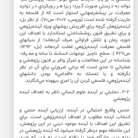
تواند به درستي صورت گيرد؛ زيرا هر رويكردي در توليد
معرفت، بر پيش­فرض­هايي استوار است كه از فلسفه به
عاريت گرفته شده است (وروس، ۲۰۰۷: ص۷۰). از نظر بل،
آينده‌پژوهان گرچه براي آفرينش روش­هاي ويژه آينده‌پژوهي
و براي تطبيق فنون روش­شناختي استاندارد با اهداف اين
حوزه، زمان و تلاش فراواني صرف كرده­اند؛ از بنيان­هاي
فلسفي معرفت آينده‌پژوهي غفلت كرده­اند (بل، ۱۳۹۲:
ص۴۲۷). سطح ناچيز توجهات انسان­شناسانه و معرفت­
شناسانه در اين مطالعات و تمركز وافر بر فنون پژوهشي و
عملياتي تا حدي است كه برخي ضرورتي براي آن در نظر
نگرفته و با تمسك به «اقدامي» بودن دانش­هاي
آينده‌پژوهي، فلسفي كردن آن را امري بيهوده مي‌انگارند.
۲-۲. تحليلي بر آينده علوم انساني ناظر به اهداف آينده
پژوهشي
حدس وقايع احتمالي در آينده، ارزيابي آينده حتمي و
انتخاب آينده مطلوب از اهداف آينده‌پژوهي است. براي
تطبيق اين اهداف با آينده موعود ديني در اين پژوهش،
اين ملاحظه مهم درنظر گرفته مي­شود كه آينده پژوهشي در
بدنه دين جايگاه خود را يافته است، نه اين كه امري