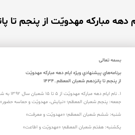
 دهه مباركه مهدويّت از پنجم تا پانز
بسمه تعالی
برنامه‌هاي پيشنهادي ويژه ايام دهه مباركه مهدويّت
از پنجم تا پانزدهم شعبان المعظم ـ ۱۴۳۴
۱. نام ايام دهه مباركه مهدويّت از ۵ تا ۱۵ شعبان سال ۱۳۹۲ به شرح ذيل مي‌باشد:
جمعه: پنجم شعبان المعظم؛ «نيايش، مهدويّت و حماسه حضور»
شنبه: ششم شعبان المعظم؛ «مهدويّت و معرفت»
يكشنبه: هفتم شعبان المعظم؛ «مهدويّت و اطاعت»