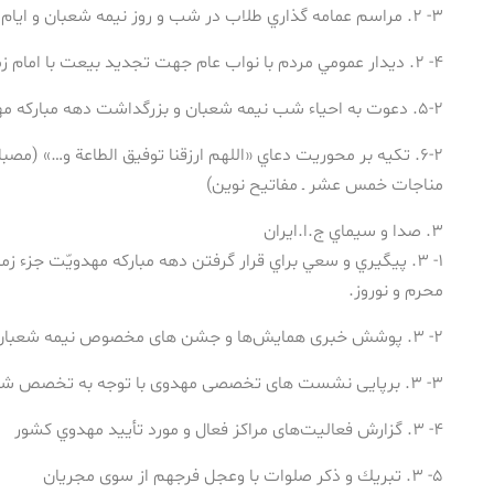
۳- ۲. مراسم عمامه گذاري طلاب در شب و روز نيمه شعبان و ايام دهه مباركه مهدويّت
۴- ۲. ديدار عمومي مردم با نواب عام جهت تجديد بيعت با امام زمان(عج)
۵-۲. دعوت به احياء شب نيمه شعبان و بزرگداشت دهه مباركه مهدويّت
۶-۲. تكيه بر محوريت دعاي «اللهم ارزقنا توفيق الطاعة و…» (مصب
مناجات خمس عشر ـ مفاتيح نوين)
۳. صدا و سیماي ج.ا.ايران
۱- ۳. پيگيري و سعي براي قرار گرفتن دهه مباركه مهدويّت جزء 
محرم و نوروز.
۲- ۳. پوشش خبری همایش‌ها و جشن های مخصوص نيمه شعبان
۳- ۳. برپایی نشست های تخصصی مهدوی با توجه به تخصص شبكه‌ها
۴- ۳. گزارش فعالیت‌های مراكز فعال و مورد تأييد مهدوي كشور
۵- ۳. تبريك و ذكر صلوات با وعجل فرجهم از سوی مجریان