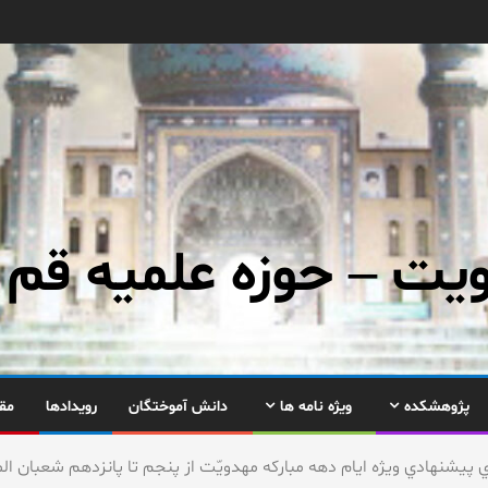
ت – حوزه علمیه قم
پژوهشکده
ویژه نامه ها
دانش آموختگان
رویدادها
مق
ي پيشنهادي ويژه ايام دهه مباركه مهدويّت از پنجم تا پانزدهم شعبان المعظم