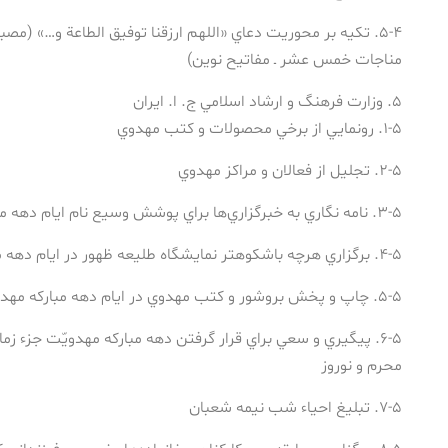
۵-۴. تكيه بر محوريت دعاي «اللهم ارزقنا توفيق الطاعة و…» (مصب
مناجات خمس عشر ـ مفاتيح نوين)
۵. وزارت فرهنگ و ارشاد اسلامي ج. ا. ايران
۱-۵. رونمايي از برخي محصولات و كتب مهدوي
۲-۵. تجليل از فعالان و مراكز مهدوي
۳-۵. نامه نگاري به خبرگزاري‌ها براي پوشش وسيع نام ايام دهه مباركه مهدويّت و اخبار مهدوي
۴-۵. برگزاري هرچه باشكوهتر نمايشگاه طليعه ظهور در ايام دهه مباركه مهدويّت
۵-۵. چاپ و پخش بروشور و كتب مهدوي در ايام دهه مباركه مهدويّت
۶-۵. پيگيري و سعي براي قرار گرفتن دهه مباركه مهدويّت جزء 
محرم و نوروز
۷-۵. تبليغ احياء شب نيمه شعبان