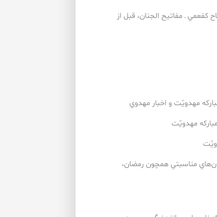
اح كفعمي ـ مفاتيح الجنان، قبل از
زمان‌هاي مناسبتي همچون رمضان،