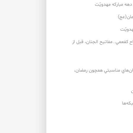
اح كفعمي ـ مفاتيح الجنان، قبل از
زمان‌هاي مناسبتي همچون رمضان،