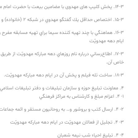
۱۴-۳. پخش كلیپ های مهدوی با مضامین بیعت با حضرت امام مهدي(عج)
۱۵-۳. اختصاص حداقل يك گفتگو مهدوي در شبكه ۲ (خانواده) و ۳ (جوان) در دهه مباركه مهدويّت
۱۶-۳. هماهنگي با چند تهيه كننده سيما براي تهيه مسابقه مفر
ايام دهه مهدويّت
۱۷-۳. اطلاع‌رساني درباره نام روزهاي دهه مباركه مهدويّت از طريق 
خاص آن.
۱۸-۳. ساخت تله فيلم و پخش آن در ايام دهه مباركه مهدويّت.
۴. معاونت تبليغ حوزه و سازمان تبليغات و دفتر تبليغات اسلامي
۱- ۴. اعزام مبلغ و كارشناس به مراكز فرهنگي
۲- ۴. ارسال كتب و بروشور و… به روحانيون مستقر و ائمه جماعات مساجد و مدارس
۳- ۴. تجليل از فعالان مهدويّت در ايام دهه مباركه مهدويّت
۴- ۴. تبليغ احياء شب نيمه شعبان