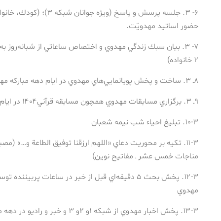
حضور اساتيد مهدويّت.
۷- ۳. بيان سبك زندگي مهدوي و اختصاص ساعاتي از شبانه‌روز
۲ خانواده)
۸ـ ۳. ساخت و پخش پويانمايي‌هاي مهدوي در ايام دهه مباركه مهدويّت از شبكه پويا و دو
۹ـ ۳. برگزاري مسابقات مهدوي همچون مسابقه قرآني۱۴۰۴ در ايام دهه مباركه مهدويّت
۱۰-۳. تبليغ احياء شب نيمه شعبان
۱۱-۳. تكيه بر محوريت دعاي «اللهم ارزقنا توفيق الطاعة و…» (مص
مناجات خمس عشر ـ مفاتيح نوين)
۱۲-۳. پخش بحث ۵ دقيقه‌اي قبل از خبر در ساعات پربين
مهدوي
۱۳-۳. پخش اخبار مهدوي از شبكه ۱و ۲و ۳ و خبر و راديو در دهه مباركه مهدويّت به صورت مستمر