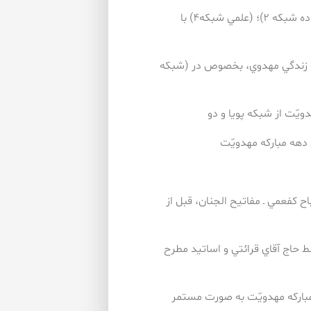
۶- ۳. جلسه پرسش و پاسخ (ويژه جوانان شبكه ۳)؛ (كودك، خانواده شبكه ۲)؛ (علمي شبكه۴) با
 به زندگي مهدوي، بخصوص در (شبكه
باح كفعمي ـ مفاتيح الجنان، قبل از
نده توسط حاج آقاي قرائتي و اساتيد مطرح