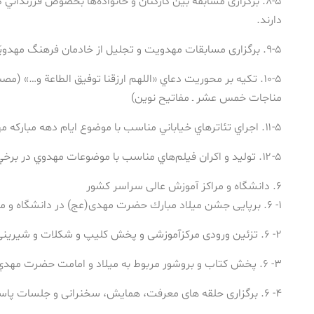
۸-۵. برگزاری مسابقه بین كاركنان و خانواده‌ها بخصوص فرزنداني
دارند.
۹-۵. برگزاری مسابقات مهدویت و تجليل از خادمان فرهنگ مهدويّت در ايام دهه مباركه مهدويّت
۱۰-۵. تكيه بر محوريت دعاي «اللهم ارزقنا توفيق الطاعة و…» (مص
مناجات خمس عشر ـ مفاتيح نوين)
۱۱-۵. اجراي تئاترهاي خياباني مناسب با موضوع ايام دهه مباركه مهدويّت
۱۲-۵. توليد و اكران فيلم‌هاي مناسب با موضوعات مهدوي در برخي سينماها
۶. دانشگاه و مراكز آموزش عالی سراسر كشور
۱- ۶. برپایی جشن ميلاد مبارك حضرت مهدی(عج) در دانشگاه و مراكز آموزش عالي
۲- ۶. تزئین ورودی مركزآموزشی و پخش كليپ و شكلات و شیرینی
۳- ۶. پخش كتاب و بروشور مربوط به ميلاد و امامت حضرت مهدي(عج) در ايام دهه مباركه مهدويّت
۴- ۶. برگزاری حلقه های معرفت، همایش، سخنرانی و جلسات پاسخ به سئوالات و شبهات مهدويّت