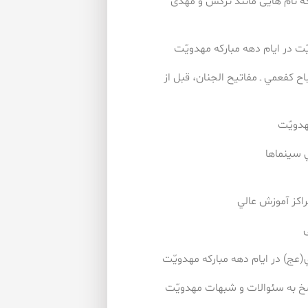
 كه نام هايی مانند نرگس و مهدی
باح كفعمي ـ مفاتيح الجنان، قبل از