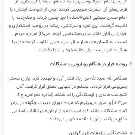
در زمان امام امیرالمؤمنین (علیه‌السلام) بارها با فریبکاری، از
فرمان‌های آن حضرت سرپیچی کردند. پس از شهادت ایشان، با
امام حسن مجتبی (علیه‌السلام) نیز چنین کردند و صلح‌نامه را
نادیده گرفتند. این تمرد و سرکشی، ریشه در روحیه استکباری و
خودرأیی آنان داشت.[مردم‌شناسی کوفه، ص۱۸] امروزه مردم
نسبت به انسان‌های هزار سال قبل، خیلی تفاوت کرده‌اند؛ زیرا
هرگز حاضر نیست ولی فقیه خود را تنها بگذارند.
روحیه فرار در هنگام رویارویی با مشکلات
هنگامی که عبیدالله بن زیاد فشار آورد و تهدید کرد، یاران مسلم
یکی‌یکی فرار کردند. مسلم در تنهایی مطلق قرار گرفت. آنان
شجاعت ماندن و ایستادگی را نداشتند.[تذکرةالخواص، ج۲،
ص۱۴۳] و امروز می‌بینیم که مردم دوران غیبت، چگونه در برابر
تمام مشکلات مانند کوه ایستاده و از آرمان‌های انقلاب اسلامی
دفاع می‌کنند و آن را مقدمه ظهور می‌دانند.
تحت تأثیر تبلیغات قرار گرفتن