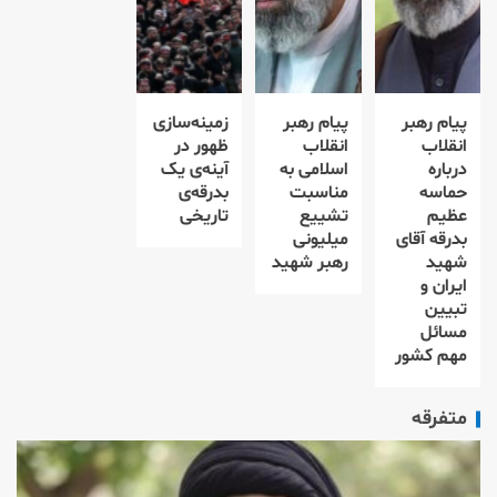
پیام رهبر
پیام رهبر
زمینه‌سازی
انقلاب
انقلاب
ظهور در
درباره
اسلامی به
آینه‌ی یک
حماسه
مناسبت
بدرقه‌ی
عظیم
تشییع
تاریخی
بدرقه آقای
میلیونی
شهید
رهبر شهید
ایران و
تبیین
مسائل
مهم کشور
متفرقه