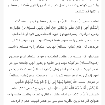
وفاداری کرده بودند، در عمل دچار تناقض رفتاری شدند و مسلم
را تنها گذاشتند.
امام حسین (علیه‌السلام) در معرفی مسلم فرمود: «بَعَثْتُ
إِلَیْکُمْ أَخِی وَ ابْنَ عَمِّی وَ ثِقَتِی مِنْ أَهْلِ بَیْتِی مُسْلِمَ بْنَ عَقِیل»؛
یعنی «برادرم، پسرعمویم و مورد اعتمادترین فرد از خاندانم،
مسلم بن عقیل را به سوی شما فرستادم». این معرفی نشان
می‌دهد که امام (علیه‌السلام) نهایت اعتماد را به مسلم داشت.
همانطور که مسلم بن عقیل نماینده و مورد اعتماد امام حسین
(علیه‌السلام) در کوفه بود، ولی فقیه و رهبر الهی جامعه نیز در
عصر غیبت، نایب عام امام زمان (علیه‌السلام) است که باید در
امور زندگی به او مراجعه شود؛ زیرا او حجت امام (علیه‌السلام)
بر مردم است. «فَارْجِعُوا فِيهَا إِلَى رُوَاةِ حَدِيثِنَا فَإِنَّهُمْ حُجَّتِي‏
عَلَيْكُمْ‏ وَ أَنَا حُجَّةُ اللَّهِ عَلَيْهِم‏.»[کمال الدین، ج۲، ص۴۸۴] امام
خمینی (ره) با تکیه بر ادله عقلی و نقلی، نظریه ولایت فقیه را به
عنوان کارآمدترین نظریه سیاسی در عصر غیبت مطرح کردند.