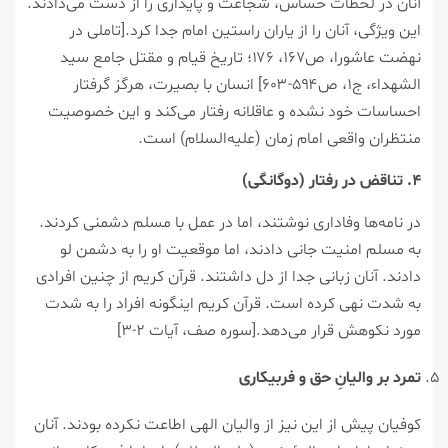
آنان در لحظات حساس، شجاعت و پایداری را از دست می‌دادند.
این ویژگی، آنان را از یاران راستین امام جدا کرد.[تاملی در
نهضت عاشورا، ص۱۶۷، ۱۷۶؛ تاریخ قیام و مقتل جامع سید
الشهداء، ج۱، ص۵۹۴-۶۰۳] انسان با بصیرت، هرگز گرفتار
احساسات خود نشده و عاقلانه رفتار می‌کند و این خصوصیت
منتظران واقعی امام زمان (علیه‌السلام) است.
۴. تناقض در رفتار (دوگانگی)
در نامه‌ها وفاداری نوشتند، اما در عمل با مسلم دشمنی کردند.
به مسلم امنیت جانی دادند، اما موقعیت او را به دشمن لو
دادند. آنان زبانی جدا از دل داشتند. قرآن کریم از چنین افرادی
به شدت نهی کرده است. قرآن کریم اینگونه افراد را به شدت
مورد نکوهش قرار می‌دهد.[سوره صف، آیات ۲-۳]
تمرد بر والیانِ حق و فربیکاری
کوفیان پیش از این نیز از والیان الهی اطاعت نکرده بودند. آنان