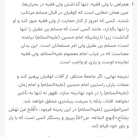
همراهی با ولی فقیه: تنها گذاشتن ولی فقیه در بحران‌ها،
عین همان خطایی است که کوفیان در قبال مسلم مرتکب
شدند. کسی که امروز از کنار حمایت از ولی فقیه عبور کند و او
را تنها بگذارد، مانند کسی است که مسلم بن عقیل را تنها
گذاشت؛ زیرا تا زمانیکه امام حسین (علیه‌السلام) نیامده
است؛ مسلم بن عقیل ولی امر مسلمانان است. این بدان
معناست که در غیاب امام معصوم علیه‌السلام، ولی فقیه
نماینده اوست و یاری او واجب است.
نتیجه نهایی: اگر جامعۀ منتظر، از آفات کوفیان پرهیز کند و
صفات یاران راستین امام حسین (علیه‌السلام) و امام زمان
(علیه‌السلام) را در خود نهادینه سازد، ظهور نه تنها به تأخیر
نخواهد افتاد، بلکه با سرعت بیشتری محقق خواهد شد.
امیرالمؤمنین (علیه‌السلام) در این زمینه فرمود: «أَفْلَحَ مَنْ نَهَضَ
بِجَنَاحٍ»؛[نهج البلاغه، ص۵۲] پیروز و رستگار کسی است که با یار
و یاور خود قیام کند.