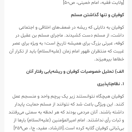
[ولایت فقیه، امام خمینی، ص۵۰]
کوفیان و تنها گذاشتن مسلم
کوفیان به دلایلی که ریشه در ضعف‌های اخلاقی و اجتماعی
داشت، از مسلم دست کشیدند. ماجرای مسلم بن عقیل در
کوفه، عبرتی بزرگ برای همیشه تاریخ است؛ به ویژه برای عصر
غیبت که منتظران ظهور امام زمان (علیه‌السلام) باید از تکرار آن
خطاها بپرهیزند.
الف) تحلیل خصوصیات کوفیان و ریشه‌یابی رفتار آنان
۱. نظام‌ناپذیری
کوفیان هیچگاه نتوانستند زیر یک پرچم واحد و منسجم عمل
کنند. این ویژگی باعث شد که نتوانند از مسلم حمایت پایدار
داشته باشند. آنان مردمی بودند که هر لحظه به سمتی می‌رفتند
و ثبات رأی نداشتند. امام امیرالمؤمنین (علیه‌السلام) بارها از
بی‌ثباتی کوفیان گلایه کرده است.[الارشاد، مفید، ج۱، ص۲۵۹]