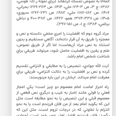
ائمهD به نصوص تمسك كرده­اند (براي نمونه ر.ك: طوسي،
1382: ج 3، ص 3-24؛ حلي، 1414: ص 263-269؛ بحراني،
1406: ص 182-186؛ حلي، 1982: ص 231-262؛ سيوري،
1405: ص 338-374؛ همو، 1422: ص 382-400 و نباطي
بياضي، 1384: ج 1، ص 151-297).
مراد گروه دوم كه افضليت را امري مخفي دانسته و نص و
معجزه را طريق به آن قرار داده‌اند، آگاهي مستقيم و بدون
استناد به نص مراد آن‌هاست؛ اما اگر از طريق نصوص،
علم و يقين به افضليت حاصل شود، مي­تواند طريقي براي
شناخت شخص امام باشد.
آيت الله جوادي، تنصيص را به مطابقي و التزامي تقسيم
كرده­ و نص بر افضليت را به دلالت التزامي، طريقي براي
معرفت امام مي­داند. ايشان در اين باره مي­نويسند:
راه احراز امامت امام معصوم دو چيز است؛ يكي اعجاز
فعلي يا قولي مانند اِخبار به غيب و ديگري نص قطعي از
معصوم قبلي و اين تنصيص يا به نحو مطابقه است مثل
اين كه بگويد امام بعد از من فلان فرزندم است يا به نحو
التزام با تفاوتي كه در درجات لزوم است، مثل اين كه
بگويد: فلان فرزندم افضل اهل عصر خود است (جوادي