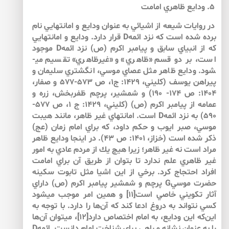
۵. ودايع ظاهري امامت
در روايات شيعه از اشيائي به عنوان ودايع و امانت­هايي نام
برده شده است كه نزد ائمهD قرار دارد. ودايع و امانت­هايي
كه از انبياي سابق و پيامبر اكرم (ص) نزد ائمهD موجود
است، بر دو قسم «ظاهري» و «غيرظاهري» تقسيم مي­
شود. ودايع ظاهر مثل عصاي موسي، انگشتري سليمان و
پيراهن يوسف (كليني، 1429: ج1، ص 573-577 و صفار،
1404: ص 174- 190) و شمشير، پرچم ظفربخش، زره و
عمامه از پيامبر اكرم (ص) (كليني، 1429: ج 1،‌ ص 577-
590) به نزد ائمهD است. امانت­هاي غير ظاهر، مانند هيبت
موسي، صبر ايوب و حكم داود، كه براي امام زمان (عج)
ذكر شده است (خزاز، 1401: ‌ص 43). در اينجا ودايع ظاهر
مراد است نه غير ظاهر؛ زيرا هيچ يك از مردم عادي به امور
غير ظاهري علم ندارد تا بتوان از طريق آن براي امامت
افراد احتجاج كرد. برخي از اين اشيا مثل تابوت سكينه
حضرت موسيG پرچم و شمشير پيامبر اكرم (ص) داراي
آثار تكويني خاصي است[11] و همين امر موجب مي­شود
كسي نتواند به دروغ ادعا كند كه آن‌ها را دارد. با توجه به
اين‌كه اين ودايع، به امام اختصاص دارد[12]، مي­توان آن‌ها
را به عنوان نشانه­ و راهي براي شناخت امام دانست. ائمهD