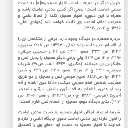
طريق ديگر در معرفت امام، اظهار «معجزه»[۵] به دست
مدعي امامت است؛ يعني اگر كسي مدعي امامت باشد و
همراه با اين دعوي، اظهار معجزه كند؛ از لحاظ علمي و
معرفت امام، امامت وي ثابت خواهد شد (جوادي آملي،
۱۳۸۶: ج ۴، ص۳۲۴).
درباره معجزه دو ديدگاه وجود دارد: برخي از متكلمان آن را
از اقسام نص دانسته­اند (حلي،‌ ۱۳۶۳: ص ۲۰۸؛ سيوري،‌
۱۴۲۲: ص ۳۳۴؛ همو،‌ ۱۴۲۰: ص ۱۱۶ و حسيني ميلاني،
۱۳۹۰: ج ۲، ص ۳۷)؛ ولي برخي ديگر معجزه را بديل نص و
جايگزين آن مي­دانند (عكبري،‌ ۱۴۱۳: الف، ص۴۰؛‌ شريف
مرتضي، ۱۴۱۰:‌ ج ۲، ص۵؛ همو، ۱۴۱۱: ص ۴۲۹ و شبر،
۱۴۲۴:‌ ج۱، ص۱۸۴‌). شيخ طوسي نص و معجزه را دو طريق
معرفت شخص امام معرفي مي­كند: «فأمّا عين الامام و أنه
زيد أو عمرو، فالعلم به قد يكون بالنص‏ تارة و بالمعجز
أخرى‏» (طوسي،‌ ۱۳۸۲: ج۱، ص۱۴۱ـ۱۴۲؛ و همو؛‌ ‌۱۴۰۶: ص
۳۱۳). بنابر ديدگاه دوم، معجزه از اقسام نص خارج است.
شيعه اماميه، امكان اظهار معجزه به دست مدعي امامت
را قبول دارد؛ زيرا مدعي امامت دعوي جايگاه الاهي را دارد و
خداوند با اظهار معجزه به دست او، ادعاي وي را تصديق