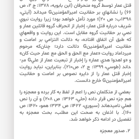
قتل عمار توسط گروه منحرفان (ابن بابويه، 1378: ج 2، ص
66) را نشانه­اي بر حقانيت اميرالمؤمنينG مي­داند (آيتي،
1398ب: ص 20)؛ مورد تأمل خواهد بود؛ زيرا روايت نبوي
شريف درباره قتل عمار، إخبار از انحراف گروه قاتلين عمار و
نصي بر حقانيت گروه مقابل است. اين روايت و واقعه­­اي
كه طبق آن اتفاق افتاده، به دلالت التزامي بر امامت و
حقانيت اميرالمؤمنينG دلالت دارد؛ چنان‌كه مرحوم
ميرداماد روايت «عمار مع الحق و الحق مع عمار حيث كان»
و «و اهدوا هدي عمار» را إخبار از تبعيت عمار از عليG مي­
داند (طوسي، 1399: ج 2، ص210). بنابراين، نبايد روايت
إخبار قتل عمار را از دايره نصوص بر امامت و حقانيت
اميرالمؤمنينG خارج دانست.
بعضي از متكلمان نص را اعم از لفظ به كار برده و معجزه را
هم جزء نص قرار داده (حلي، ۱۳۶۳: ص ۲۰۸) و آن را نص
فعلي ناميده­اند (سيوري، ۱۴۲۲: ص ۳۳۴؛ همو، ۱۴۲۰: ص
۱۶۰). با اذعان به صحت اين مطلب، بحث معجزه به
تفصيل در ادامه ذكر خواهد شد.
۲. صدور معجزه