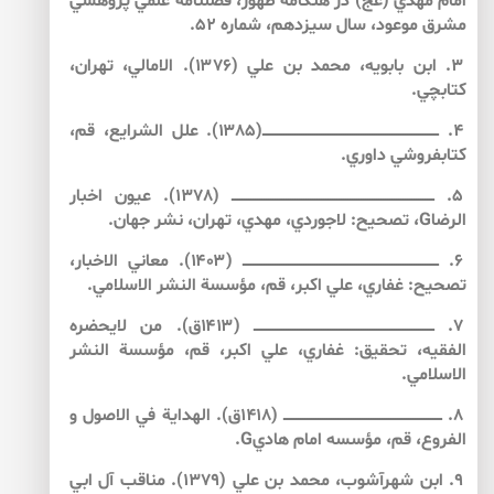
امام مهدي (عج) در هنگامه ظهور، فصلنامه علمي پژوهشي
مشرق موعود، سال سيزدهم، شماره ۵۲.
۳. ابن بابويه، محمد بن علي (۱۳۷۶). الامالي، تهران،
كتابچي.
۴. ــــــــــــــــــــــــــــــــــــــــــــــــــــــــــــــــــــــــــــــــ(۱۳۸۵). علل الشرايع، قم،
كتابفروشي داوري.
5. ــــــــــــــــــــــــــــــــــــــــــــــــــــــــــــــــــــــــــــــــــــــــــــ (1378). عيون اخبار
الرضاG، تصحيح: لاجوردي، مهدي، تهران، نشر جهان.
۶. ـــــــــــــــــــــــــــــــــــــــــــــــــــــــــــــــــــــــــــــــــــــــــ (۱۴۰۳). معاني الاخبار،
تصحيح: غفاري، علي اكبر، قم، مؤسسة النشر الاسلامي.
۷. ــــــــــــــــــــــــــــــــــــــــــــــــــــــــــــــــــــــــــــــــــ (۱۴۱۳ق). من لايحضره
الفقيه، تحقيق: غفاري، علي اكبر، قم، مؤسسة النشر
الاسلامي.
8. ــــــــــــــــــــــــــــــــــــــــــــــــــــــــــــــــــــــــ (1418ق). الهداية في الاصول و
الفروع، قم، مؤسسه امام هاديG.
9. ابن شهرآشوب، محمد بن علي (1379). مناقب آل ابي