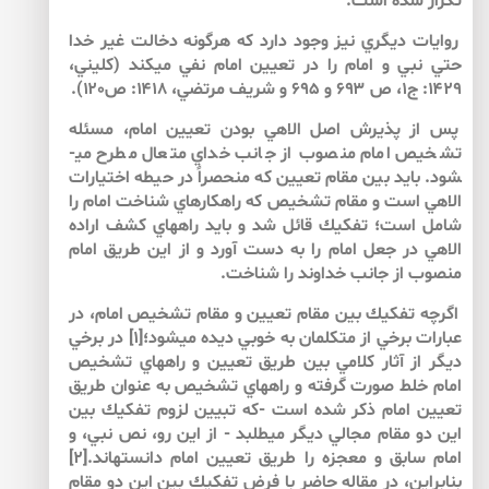
تكرار شده است.
روايات ديگري نيز وجود دارد كه هرگونه دخالت غير خدا
حتي نبي و امام را در تعيين امام نفي مي­كند (كليني،
۱۴۲۹: ج۱، ص ۶۹۳ و ۶۹۵ و شريف مرتضي، ۱۴۱۸: ص۱۲۰).
پس از پذيرش اصل الاهي بودن تعيين امام، مسئله
تشخيص امام منصوب از جانب خداي متعال مطرح مي­
شود. بايد بين مقام تعيين كه منحصراً در حيطه اختيارات
الاهي است و مقام تشخيص كه راه­كارهاي شناخت امام را
شامل است؛ تفكيك قائل شد و بايد راه­هاي كشف اراده
الاهي در جعل امام را به دست آورد و از اين طريق امام
منصوب از جانب خداوند را شناخت.
اگرچه تفكيك بين مقام تعيين و مقام تشخيص امام، در
عبارات برخي از متكلمان به خوبي ديده مي­شود؛[۱] در برخي
ديگر از آثار كلامي بين طريق تعيين و راه­هاي تشخيص
امام خلط صورت گرفته و راه­هاي تشخيص به عنوان طريق
تعيين امام ذكر شده است -كه تبيين لزوم تفكيك بين
اين دو مقام مجالي ديگر مي­طلبد ­- از اين رو، نص نبي، و
امام سابق و معجزه را طريق تعيين امام دانسته­اند.[۲]
بنابراين، در مقاله حاضر با فرض تفكيك بين اين دو مقام