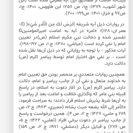
بيتD، امامت از مصاديق اين آيه معرفي شده است (ابن
شهر آشوب، 1379: ج1، ص 256؛ ابن طاووس، 1400: ج1،
ص97 و خزاز، 1401: ص199- 200).
در روايات ذيل آيه شريفه )لَيْسَ لَكَ مِنَ الْأَمْرِ شَيْ‏ء( (آل­
عمران: 128)؛ «امر» در آيه به امامت اميرالمؤمنينG
تفسير شده و دخالت نبي مكرم اسلام (ص)در تعيين
امام را نفي كرده است (عياشي، 1380: ج 1، ص 197-198).
آيات مذكور – با توجه به رواياتي كه در ذيل آن‌ها نقل شده
است – بر نفي حق اختيار امام توسط پيامبر اكرم (ص)
دلالت دارد.
همچنين روايات متعددي بر منحصر بودن حق تعيين امام
به خداوند متعال و نفي آن از جانب پيامبر و امام، دلالت
دارد. پيامبر اكرم (ص) در آغاز دعوت به اسلام، در پاسخ
قبيله بني عامر كه واگذاري خلافت و امامت بعد از پيامبر را
به آن‌ها شرط پذيرش اسلام قرار دادند؛ به صراحت فرمود:
«الأمر إلى اللّه يضعه‏ حيث‏ يشاء» (حميري، ۱۹۶۳: ج ۲، ص
۲۸۹ و حلبي، ۱۴۲۷: ج ۲، ص ۴). همين درخواست و پاسخ
از جانب پيامبر در دعوت برخي افراد (ثعلبي، ۱۴۲۲: ج ۵،
ص ۲۷۶) و قبايل ديگر (دمشقي، ۱۹۷۱: ج ۲، ص ۱۵۹)