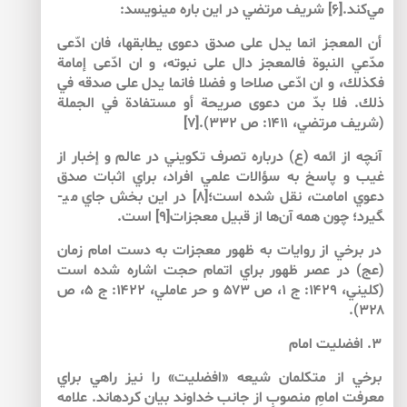
مي‌كند.[۶] شريف مرتضي در اين باره مي­نويسد:
أن المعجز انما يدل على صدق دعوى يطابقها، فان ادّعى
مدّعي النبوة فالمعجز دال على نبوته، و ان ادّعى إمامة
فكذلك، و ان ادّعى صلاحا و فضلا فانما يدل على صدقه في
ذلك. فلا بدّ من دعوى صريحة أو مستفادة في الجملة
(شريف مرتضي، ۱۴۱۱: ص ۳۳۲).[۷]
آنچه از ائمه (ع) درباره تصرف تكويني در عالم و إخبار از
غيب و پاسخ به سؤالات علمي افراد، براي اثبات صدق
دعوي امامت، نقل شده است؛[۸] در اين بخش جاي مي­
گيرد؛ چون همه آن‌ها از قبيل معجزات[۹] است.
در برخي از روايات به ظهور معجزات به دست امام زمان
(عج) در عصر ظهور براي اتمام حجت اشاره شده است
(كليني، ۱۴۲۹: ج ۱، ص ۵۷۳ و حر عاملي، ۱۴۲۲: ج ۵، ص
۳۲۸).
۳. افضليت امام
برخي از متكلمان شيعه «افضليت» را نيز راهي براي
معرفت امامِ منصوبِ از جانب خداوند بيان كرده­اند. علامه