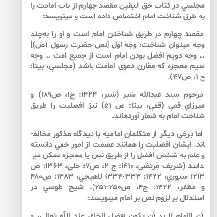
مجلسي در كتاب حق اليقين مقصد چهارم از باب امامت را
به طرق شناخت امام اختصاص داده است و مي­نويسد:
مقصد چهارم در طريق شناختن امام است و او را به‌چند
وجه مي­توان شناخت: وجه اول [نص حضرت رسول (ص)]
… وجه دويم افضل بودن امام است از جميع امت‏ … وجه
سيم معجزه كه مقارن دعوى امامت باشد (مجلسي، بي­تا:
ج ۱،‌ ص۴۷).
مرحوم سيد عبدالله شبر (شبر، ۱۴۲۴: ج۱، ص۱۸۹) و
ميرزاي قمي (قمي، بي­تا:‌ ص ۵۱) نيز افضليت را طريق
شناخت امام به شمار آورده­اند.
اما برخي ديگر از متكلمان اماميه با ديدگاه مذكور مخالف­
اند. ايشان افضليت را همانند عصمت از امور خفي دانسته
و علم به شخص افضل را از طريق نص يا معجزه ممكن مي­
دانند (شريف مرتضي، ۱۴۱۰: ج ۲، ص۷؛ حلي، ۱۳۶۳:‌ ص
۲۱۳؛ سيوري،‌ ۱۴۲۲: ۳۳۳-۳۳۴؛‌ لاهيجي،‌ ۱۳۸۳: ص۴۸۰
و مظفر، ۱۴۲۲: ج۴،‌ ص۲۵۰-۲۵۱). شيخ طوسي در
استدلال بر لزوم نص بر امام مي­نويسد:
أن الامام لا بد أن يكون أفضل الخلق عند اللّه تعالى، و