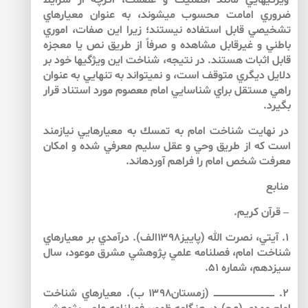
ويژگي­­هايي مانند افضليت و عصمت، اگرچه از شرايط
ضروري امامت محسوب مي­شوند، به عنوان معيارهاي
تشخيصي قابل استفاده نيستند؛ زيرا اين صفات، اموري
باطني و غيرقابل مشاهده­ و صرفاً از طريق نص يا معجزه
قابل اثبات­ هستند. در نتيجه، شناخت اين ويژگي­ها خود بر
دلايل ديگري متوقف است، و نمي­تواند به تنهايي به عنوان
راهي مستقل براي شناسايي امام معصوم مورد استناد قرار
بگيرد.
در نهايت شناخت امام به تمسك به معيارهايي نيازمند
است كه از طريق وحي و عقل سليم معرفي شده و امكان
معرفت شخص امام را فراهم آورده­اند.
منابع
– قرآن كريم.
۱. آيتي، نصرت الله (پاييز۱۳۹۸الف). درآمدي بر معيارهاي
شناخت امام، فصلنامه علمي پژوهشي مشرق موعود، سال
سيزدهم، شماره ۵۱.
۲. ــــــــــــــــــــــــــــــــــــــــــــ (زمستان۱۳۹۸ ب). معيارهاي شناخت