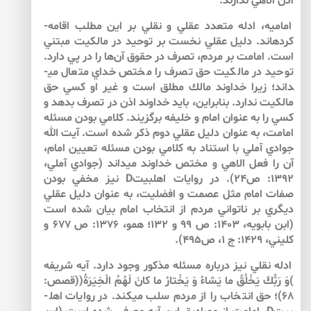
اذن الاهي ندارند.
اماميه، ادله متعدد عقلي و نقلي بر اين مطلب اقامه­
كرده­اند. دليل عقلي نخست بر توحيد در مالكيت مبتني
است. امامت بر مردم، تصرف در حقوق آن‌ها را در پي دارد.
توحيد در مالكيت حق تصرف را مختص خداي متعال مي­
داند؛ زيرا خداوند مالك مطلق است و غير او كسي حق
مالكيت ندارد. بنابراين، بايد خداوند اذن در تصرف بدهد و
كسي را به عنوان امام و خليفه برگزيند. كلامي بودن مسئله
امامت، به عنوان دليل عقلي دوم ذكر شده است. آيت الله
جوادي آملي با استناد به كلامي بودن مسئله تعيين امام،
آن را فعل الاهي و مختص خداوند مي­داند (جوادي آملي،
1392: ص24). در روايات اهل­بيتD نيز مخفي بودن
صفات امام مثل عصمت و افضليت، به عنوان دليل عقلي
ديگري بر ناتواني مردم از انتخاب امام بيان شده است
(ابن بابويه، 1403: ص 99 و 132؛ همو، 1376: ص 677 و
كليني، 1429: ج 1، ص495).
ادله نقلي نيز درباره مسئله مذكور وجود دارد. آيه شريفه
)وَ رَبُّكَ يَخْلُقُ ما يَشاءُ وَ يَخْتارُ ما كانَ لَهُمُ الْخِيَرَةُ((قصص:
68)؛ حق انتخاب را از مردم سلب مي­كند. در روايات اهل­