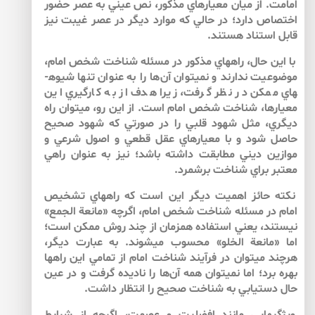
امامت. از ميان معيارهاي مذكور، ‌نص عيني به عصر حضور
اختصاص دارد؛ در حالي كه موارد ديگر در عصر غيبت نيز
قابل استناد هستند.
با اين حال، راه­هاي مذكور در مسئله شناخت شخص امام،
موضوعيت ندارند و نمي­توان آن‌ها را به عنوان تنها شيوه­
هاي ممكن در نظر گرفت، زيرا هدف از به كارگيري اين
معيارها، شناخت شخص امام است. از اين رو، مي­توان راه
ديگري، مثل شهود قلبي را ­در صورتي كه شهود صحيح
حاصل شود و با معيارهاي عقل قطعي و اصول شرعي و
موازين ديني مطابقت داشته باشد­؛ نيز به عنوان راهي
معتبر براي شناخت برشمرد.
نكته حائز اهميت ديگر اين است كه راه­هاي تشخيص
امام در مسئله شناخت شخص امام، اگرچه «مانعة الجمع»
نيستند، يعني استفاده همزمان از چند روش ممكن است؛
اما «مانعة الخلو» محسوب مي­شوند. به عبارت ديگر،
هرچند مي­توان در فرآيند شناخت امام از تمامي اين راه­ها
بهره برد؛ اما نمي­توان همه آن‌ها را ناديده گرفت و در عين
حال دستيابي به شناخت صحيح را انتظار داشت.