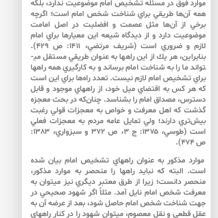
موارد فوق در مسئله تشخيص امام موضوعيت ندارد، بلكه
همه آن‌ها طريقي براي شناخت شخص امام است؛ اگرچه
برخي از آن‌ها مثل عصمت و افضليت در اصل امامت
موضوعيت دارد و از ديدگاه شيعه اين معيارها براي امام
لازم و ضروري است (شريف مرتضي، ۱۴۱۱: ص ۴۲۹).
بنابراين، هر يك از اين راه­ها به عنوان طريقي مستقل مي­
تواند ما را به شناخت امام برساند و به كارگيري همه راه­ها
براي تشخيص امام لازم نيست. تعدد راه‌ها براي اين است
كه هر كس به اقتضاي ميل خود، از راه­هاي موجود و قابل
دسترس، مصداق امام را بشناسد. چنان‌كه در بحث معجزه
گذشت كه اهل معرفت و خواص به معجزات قولي رغبت
بيش‌تري دارند؛ ولي تمايل عامه مردم به معجزات فعلي
است (طوسي، ۱۳۷۵:‌ ج ۳، ص ۳۷۲ و سبزواري، ۱۳۸۳:
ص ۴۷۴).
موارد مذكور به عنوان راه­هاي تشخيص امام بيان شده
است. البته كه نبايد راه­ها را منحصر به موارد مذكور،
منحصر دانست؛ زيرا از طرق معتبر ديگري نيز مي­توان به
معرفت شخص امام نايل آمد. مثلاً اگر شهود صحيحي در
جهت شناخت شخص امام حاصل شود، بعد از عرضه آن به
عقل قطعي و نقل معصوم، مي­توان شهود را در كنار راه­هاي