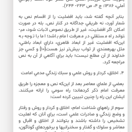
آملي، ۱۳۸۶: ج ۴، ص ۲۴۳- ۲۴۴).
بنابر آنچه گفته شد، بايد افضليت را از اقسام نص به
شمار آورد، نه طريقي جداگانه در كنار نص. بله در صورت
امكان اگر افضليت، غير از طريق نصوص اثبات شود، مي­
تواند راه مستقلي در معرفت امام باشد؛ اما با توجه به
اين‌كه افضليت غير از ابعاد ظاهري، داراي ابعاد باطني،
مثل بهره­مندي از ثواب بيش‌تر نيز هست[۱۰] و كسي جز
خداوند از آن مطلع نيست؛ بايد براي آگاهي از آن به نص
مراجعه كرد.
۴. اخلاق، كردار و روش علمي و سبك زندگي مدعي امامت
بعضي از علماي معاصر بعد از اين‌كه نص و معجزه را طريق
معرفت امام ذكر كرده­اند؛ راه سومي را ارائه مي­كنند.
ايشان اين راه را چنين تبيين كرده است:
سوم از راه­هاي شناخت امام، اخلاق و كردار و روش و رفتار
و وضع زندگي و صادرات علمي است، براي آنان كه اهليت
تشخيص را داشته باشند و بتوانند از اخلاق و اقبال و
معاشر و سلوك و گفتار و سخنراني­ها و برخوردهاي گوناگون،