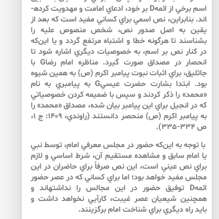
اسم برخي از ائمهD بر خود، ادعاي امامت و مهدويت كرده­
اند. بنابراين، نص اسمي براي كساني مفيد است كه بعد از
يقين به اصل صدور نص، شخص منصوص عليه را
بشناسند تا هر­گونه خطا و اشتباه مرتفع گردد و يا اين‌كه
در كنار نص بر اسم، به خصوصيات ديگري اشاره شود تا
انحصار در مصداق صورت گيرد. مناظره امام رضاG با
جاثليق، براي اثبات نبوت پيامبر اكرم (ص) به همين شيوه
بود. ابتدا بشارت حضرت عيسيG به پيامبري به نام
«محمد» را ذكر كردند و سپس با ضميمه كردن خصوصياتي
كه در انجيل براي اين پيامبر بيان شده، مصداق «محمد» را
به پيامبر اكرم (ص) منحصر دانستند (راوندي، 1409: ج 1،‌
ص 334-335).
با توجه به اين‌كه حضور در مجلس معرفي امام، توسط نبي
يا امام سابق و مشاهده مستقيم آن، شرط اساسي و لازم
براي نص عيني است، اين نص صرفاً براي حاضران در اين
مجلس مفيد خواهد بود؛ اما براي كساني كه در عصر حضور
ائمهD توفيق حضور در اين مجالس را نداشته­اند و
همچنين شيعيان عصر غيبت، كارآيي نخواهد داشت و
بايد راه ديگري براي شناخت امام برگزينند.