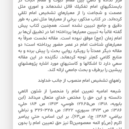
قرار نداده و گاهي بين مقام ثبوت و مقام اثبات در
بايستگي­هاي امام تفكيك قائل نشده­اند و اموري مثل
عصمت و شجاعت را از معيارهاي تشخيص امام تلقي
كرده‌اند. در كتاب مذكور، برخي از معيارها مثل نص به طور
دقيق و جامع تبيين نشده است. همچنين كتاب پيش
گفته غالباً به تبيين معيارها پرداخته؛ اما در تطبيق آن‌ها بر
امام زمان (عج) موفق نبوده است. مقاله نخست صرفاً به
معيارهاي شناخت امام در عصر حضور پرداخته است؛ دو
مقاله ديگر عمدتاً با رويكرد روايي بحث را پيش برده­ و به
منابع كلامي كم‌تر توجه كرده­اند. نگارنده در اين مقاله
سعي دارد تا اشكال­ها و كاستي­هاي مورد اشاره پژوهش­هاي
پيشين را برطرف و بحث جامعي ارائه كند.
راه­هاي تشخيص امام منصوب از جانب خداوند
شيعه اماميه تعيين امام را منحصرا از شئون الاهي
دانسته و اين حق را مختص خداي متعال مي­داند (ابن
بابويه، 1418:‌ ص25ـ26؛ طوسي، 1413: ص 84؛ حلي،‌
1386: ص 473؛‌ سيوري، 1422: ص 325-326 و نباطي
بياضي، 1384: ج1، ص‌63). بر اين اساس، حتي پيامبر
اكرم (ص)و ائمه معصومينD نيز حق تعيين امام را بدون