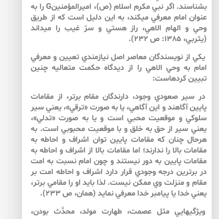
بشناسند. اگر نبي مكرم اسلام (ص)، اميرالمؤمنينG را به
عنوان امام معرفي مي­كند، به اين دليل است كه از طريق
وحي و الهام الاهي، راز هستي و سرّ غيب را مي­داند
(يثربي، 1385: ص 232).
يكي از نويسندگان معاصر اصل نيازمندي تعيين و معرفي
امام به وحي الاهي را از ديدگاه حكمت متعاليه چنين
تبيين كرده­است:
در سير صعودي وجود، دارندگان مقام برتر، از مقامات
پايين آگاهند و اين آگاهي، يا به صورت «ترقي»، يعني سير
سلوكي و موقعيت محبي است و يا به صورت «تدلي»،
يعني سير از حق به خلق و با موقعيت محبوبي است. به
هرحال چنان كه مقامات پايين توان اشراف و احاطه به
مقامات بالا را ندارند؛ اما مقامات بالا از اشراف و احاطه به
مقامات پايين به دور نيستند و چون امام نسبت به امت
در برترين درجه وجودي قرار دارد اشراف و احاطه امت بر
مقام و منزلت وي ممكن نيست. لذا بايد او را مقامي برتر،
يعني خدا يا پيامبر خدا معرفي نمايد (همان، ص ۲۳۳).
ويژگي­هايي مثل عصمت، طهارت مولد، محدَّث بودن،