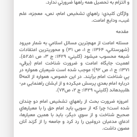
و التزام به تحصيل همه راه­ها ضرورتي ندارد.
واژگان كليدي: راه­هاي تشخيص امام، نص، معجزه، علم
غيب، ودايع امامت.
مقدمه
مسئله امامت از مهم‌ترين مسائل اسلامي به شمار مي­رود
(شهرستاني، 1364: ج 1، ص 31) و محوري­ترين اعتقادات
شيعه محسوب مي­شود (كليني، 1429: ج 3، ص 51ـ52).
اهميت جايگاه امامت و ضرورت شناخت امام (برقي،
1371: ج 1،‌ ص 92)؛ موجب شده است شيعيان همواره در
پي شناخت امام برآيند. در اين خصوص، همواره از ائمهD
درباره امام بعدي پرسش ­مي­كرده و از ايشان راهنمايي مي­
طلبيده­اند (كليني، 1429: ج 2، ص74).
امروزه ضرورت بحث از راه­هاي تشخيص امام دو چندان
شده است؛ چرا كه از سويي بايد امام حق را با معيارهاي
صحيح شناخت و از سوي ديگر، بايد با همين معيارها،
ادعاي مدعيان دروغين را رد كرد و جامعه را از گزند آنان
مصون داشت.