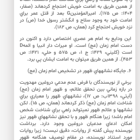
از همين طريق به امامت خويش احتجاج كرده­اند (صفار،
1404: ص 175). اميرالمؤمنينG بعد از قتل عمر براي
امامت خود به وجود سلاح و انگشتر رسول خدا (ص) در
نزد خويش احتجاج كرد (همان، ص 182).
اين ودايع به امام هر عصري اختصاص دارد و اكنون در
دست امام زمان (عج) است. او ميراث دار انبيا و ائمهD
است (كليني، 1429: ج 1، ص 575 و حلي، 1421: ص
453). از همين طريق مي­توان به امامت ايشان پي برد.
۶. جايگاه نشانه­هاي ظهور در تشخيص امام زمان (عج)
برخي از نويسندگان با فرض عدم مدعي دروغين مهدويت
در بازه زماني بين تحقق علائم، و ظهور امام زمان (عج)
(آيتي، ۱۳۹۸ب: ص ۱۷)، نشانه­هاي ظهور را معياري براي
شناخت امام زمان (عج) ذكر كرده­اند (همان، ص ۱۵). لكن
نشانه­ها و علائم ظهور نمي­تواند راهي براي شناخت شخص
امام باشد؛ زيرا هنگام ظهور و با تحقق نشانه­هاي ظهور نيز
امكان ادعاي مدعيان دروغين وجود دارد. برداشت
نويسنده پيش گفته از روايات، دقيق نيست؛ زيرا روايات
مورد استناد نويسنده، در مقام توصيف هنگامه ظهور