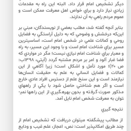
ديگر تشخيص امام قرار داد. البته اين راه به مقدمات
زيادي نياز دارد و براي خواص اهل معرفت ممكن است و
عموم مردم راهي به آن ندارند.
بنابر آنچه گفته شد، مطلب بعضي از نويسندگان، مبني بر
اين‌كه درخشش و وضوحي كه به دليل آراستگي به فضايل
روحي و كمالات علمي در شخص امام است، اساسي­ترين
مسير براي شناخت امام است و با وجود اين مسير، به راه
و معيار براي شناخت امام نيازي نيست؛ مگر در مواردي كه
فضا غبار آلود و امر بر مردم مشتبه گردد (آيتي، ۱۳۹۸ب:
ص ۲۰)؛ مورد تأمل و اشكال است؛ زيرا آگاهي از اين
كمالات و فضايل انساني به علم به حقيقت انسان‌ها
نيازمند است و اين سنخ علم از دسترس افراد عادي خارج
است و اگر هم شناختي حاصل شود با يكي از راه­هاي
مذكور صورت گرفته و بدون بهره­گيري از اين راه­ها نمي­
توان به معرفت شخص امام نايل آمد.
نتيجه گيري
از مطالب پيش­گفته مي­توان دريافت كه تشخيص امام از
چند طريق امكان­پذير است: نص، اعجاز،‌ علم غيب و ودايع