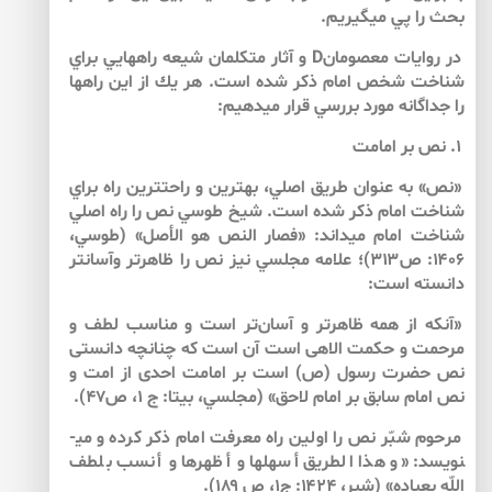
بحث را پي مي­گيريم.
در روايات معصومانD و آثار متكلمان شيعه راه­هايي براي
شناخت شخص امام ذكر شده است. هر يك از اين راه­ها
را جداگانه مورد بررسي قرار مي­دهيم:
۱. نص بر امامت
«نص» به عنوان طريق اصلي، بهترين و راحت­ترين راه براي
شناخت امام ذكر شده است. شيخ طوسي نص را راه اصلي
شناخت امام مي­داند: «فصار النص‏ هو الأصل‏» (طوسي،‌
۱۴۰۶: ص۳۱۳)؛ علامه مجلسي نيز نص را ظاهر­تر وآسان­تر
دانسته است:
«آنكه از همه ظاهرتر و آسا‌‌ن‌تر است و مناسب لطف و
مرحمت و حكمت الاهى است آن است كه چنانچه دانستى
نص حضرت رسول (ص) است بر امامت احدى از امت و
نص امام سابق بر امام لاحق‏» (مجلسي، بي­تا: ج ۱، ص۴۷).
مرحوم شبّر نص را اولين راه معرفت امام ذكر كرده و مي­
نويسد: «و هذا الطريق أسهلها و أظهرها و أنسب بلطف
اللّه بعباده» (شبر، ۱۴۲۴: ج۱، ص ۱۸۹).