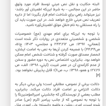
البته حكايت و نقل نص عيني توسط افراد مورد وثوقِ
حاضر در اين مجالس – به شرط اين‌كه اطمينان آور باشد­-
نيز مي­تواند راهي براي شناخت امام قرار بگيرد؛ اما از دايره
تعريف نص عيني خارج خواهد شد. در اين صورت بايد آن
را راه مستقلي به نام «نقلِ موثقِ اطمينان‌آور» ناميد.
با توجه به اين‌كه براي امام مهدي (عج) خصوصيات
شخصي و شخصيتي متعددي در روايات ذكر شده است
(نعماني، ۱۳۹۷: ص ۲۱۲ـ۲۴۳ و مجلسي، ۱۴۰۳: ج۵۱،
ص۳۴ـ۴۴) با ضميمه كردن آن‌ها به نص به امامت ايشان،
انحصار مصداق صورت گرفته و شناخت شخص امام ممكن
خواهد بود. بنابراين، اختصاص نص به دوره حضور و سخن
از عدم كارآمدي آن در عصر غيبت (آيتي، ۱۳۹۸: الف، ص
۲۶ـ۲۷؛ و همو، ۱۳۹۸: ب، ص۶)؛ قابل پذيرش نخواهد بود.
[۴]
دلالت برخي از نصوص، مطابقي است؛ ولي برخي ديگر به
دلالت التزامي بر امامت افراد دلالت مي­كند. بنابراين،
مطلب بعضي از نويسندگان كه جانشيني اميرالمؤمنينG را
با توجه به نصوصي كه از جانب پيامبر اكرم (ص) صادر
شده است، امري روشن و واضح دانسته؛ ولي اموري مثل