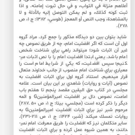
أعلاهم منزلة في الثواب، و في حال ثبوت إمامته‏. و اذا
ثبت كونه كذلك، و لم يمكن التوصل إليه بالأدلة و لا
بالمشاهدة، وجب النص أو المعجز‏ (طوسي، ۱۳۸۲: ج ۱، ص
۲۷۸).
شايد بتوان بين دو ديدگاه مذكور را جمع كرد. مراد گروه
اول آن است كه اگر افضليت امام، چه از طريق نصوص چه
غير آن اثبات شود؛ مي­تواند راهي براي شناخت شخص
امام باشد. يعني ابتدا افضليت امام را با نص اثبات مي­
كنيم؛ سپس افضليت، ­كه يكي از شرايط امام است­ را
معياري براي شناخت امام منصوب از جانب خداوند متعال
قرار مي­دهيم. استناد گروه اول براي اثبات افضليت به
نصوص (آيات و روايات) شاهدي بر اين بيان است. علامه
مجلسي در كتاب حق اليقين مقصد پنجم تا هفتم باب
امامت، نصوص دال بر افضليت اميرالمؤمنينG و ائمه
ديگر را ذكر كرده است (مجلسي، بي­تا: ج 1، ص 50 ـ287)
مرحوم شبر نيز براي اثبات افضليت اميرالمؤمنينG به
روايات تمسك مي­كند (شبر، 1424: ج 1، ص 211-231).
ساير متكلمان نيز كه افضليت را طريق معرفت امام نمي­
دانند، به همين شيوه عمل كرده و براي اثبات افضليت