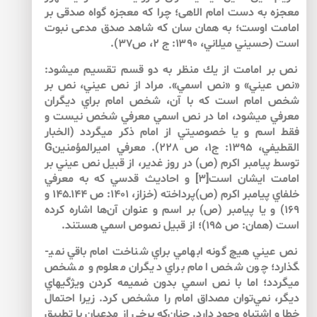
معجزه به دست امام الاهى؛ چرا كه معجزه گواه صدقى بر
امامت اوست؛ به همان سان كه شاهد صدق مدعى نبوت
است (حسيني ميلاني، ۱۳۹۰: ‌ج ۲،‌ ص۳۷).
نص بر امامت از يك منظر به دو قسم تقسيم مي­شود:
«نص عيني» و «نص اسمي». مراد از نص عيني، نص بر
شخص امام است كه با آن، شخص امام براي ديگران
معرفي مي­شود، اما در نص اسمي معرفي شخص نيست و
فقط اسم و يا خصوصيتي از امام ذكر مي­گردد (الخبار
القطيفي، 1395: ج1،‌ ص 228). معرفي اميرالمؤمنينG
توسط پيامبر اكرم (ص) در روز غدير، از قبيل نص عيني بر
امامت ايشان است[3] و احاديث قدسي كه به معرفي
خلفاي پيامبر اكرم (ص)پرداخته (خزاز، 1401: ص 144ـ145 و
169) و يا پيامبر (ص) بر اسم و عنوان آن‌ها اشاره كرده
است (همان: ص 195)؛ از قبيل نصوص اسمي هستند.
نص عيني هيچ گونه­ ابهامي براي شناخت امام باقي نمي­
گذارد؛ چون شخص امام براي ديگران معلوم و مشخص
مي­گردد؛ اما با نص اسمي بدون ضميمه كردن ويژگي­هاي
ديگر، نمي‌توان مصداق امام را مشخص كرد. زيرا احتمال
خطا و اشتباه وجود دارد. چنان‌كه برخي از مدعيان با تطبيق