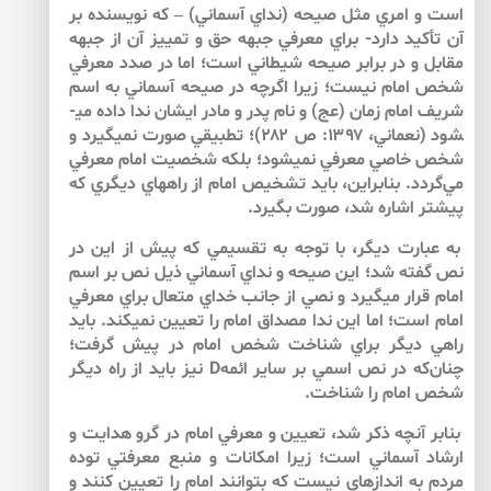
است و امري مثل صيحه (نداي آسماني) – كه نويسنده بر
آن تأكيد دارد- براي معرفي جبهه حق و تمييز آن از جبهه
مقابل و در برابر صيحه شيطاني است؛ اما در صدد معرفي
شخص امام نيست؛ زيرا اگرچه در صيحه آسماني به اسم
شريف امام زمان (عج) و نام پدر و مادر ايشان ندا داده مي­
شود (نعماني، ۱۳۹۷: ص ۲۸۲)؛ تطبيقي صورت نمي­گيرد و
شخص خاصي معرفي نمي­شود؛ بلكه شخصيت امام معرفي
مي‌گردد. بنابراين، بايد تشخيص امام از راه­هاي ديگري كه
پيش­تر اشاره شد، صورت بگيرد.
به عبارت ديگر، با توجه به تقسيمي كه پيش­ از اين در
نص گفته شد؛ اين صيحه و نداي آسماني ذيل نص بر اسم
امام قرار مي­گيرد و نصي از جانب خداي متعال براي معرفي
امام است؛ اما اين ندا مصداق امام را تعيين نمي­كند. بايد
راهي ديگر براي شناخت شخص امام در پيش گرفت؛
چنان‌كه در نص اسمي بر ساير ائمهD نيز بايد از راه ديگر
شخص امام را شناخت.
بنابر آنچه ذكر شد، تعيين و معرفي امام در گرو هدايت و
ارشاد آسماني است؛ زيرا امكانات و منبع معرفتي توده
مردم به اندازه­اي نيست كه بتوانند امام را تعيين كنند و