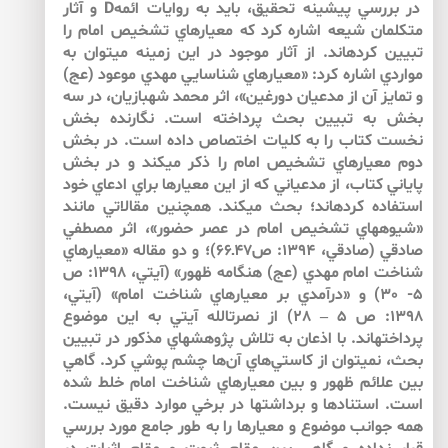
در بررسي پيشينه تحقيق، بايد به روايات ائمهD و آثار
متكلمان شيعه اشاره كرد كه معيارهاي تشخيص امام را
تبيين كرده­اند. از آثار موجود در اين زمينه مي­توان به
مواردي اشاره كرد: «معيارهاي شناسايي مهدي موعود (عج)
و تمايز آن از مدعيان دورغين»، اثر محمد شهبازيان، در سه
بخش به تبيين بحث پرداخته است. نگارنده بخش
نخست كتاب را به كليات اختصاص داده است. در بخش
دوم معيارهاي تشخيص امام را ذكر مي­كند و در بخش
پاياني كتاب، از مدعياني كه از اين معيارها براي ادعاي خود
استفاده كرده­اند؛ بحث مي­كند. همچنين مقالاتي مانند
«شيوه­هاي تشخيص امام در عصر حضور»، اثر مصطفي
صادقي (صادقي، 1394: ص47ـ66)؛ و دو مقاله «معيارهاي
شناخت امام مهدي (عج) هنگامه ظهور» (آيتي، 1398: ص
5- 30) و «درآمدي بر معيارهاي شناخت امام» (آيتي،
1398: ص 5 – 28) از نصرت­الله آيتي به اين موضوع
پرداخته­اند. با اذعان به تلاش پژوهش­هاي مذكور در تبيين
بحث، نمي­توان از كاستي‌هاي آن‌ها چشم پوشي كرد. گاهي
بين علائم ظهور و بين معيارهاي شناخت امام خلط شده
است. استنادها و برداشت­ها در برخي موارد دقيق نيست.
همه جوانب موضوع و معيارها را به طور جامع مورد بررسي