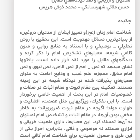
مدعيان و ارزيابي و نقد ديدگاه‌هاي مقابل
حسن ملائي شهرستانكي – محمد ذوقي هريس
چكيده
شناخت امام زمان (عج)و تمييز ايشان از مدعيان دروغين،
از بنيادي­ترين مسائل مهدويت است. اين تحقيق با روش
تحليلي _ توصيفي و با استناد به منابع روايي و متون
كلامي شيعه، معيارهاي تشخيص امام را ذكر كرده و
ديدگاه­هاي مقابل را مورد نقد قرار داده است. يافته­ها
نشان مي­دهد كه نص _ اعم از نص الاهي، نص نبوي و نص
امام سابق­، معجزه، علم غيب و ودايع امامت به عنوان
معيارهاي پذيرفته شده در ديدگاه شيعه در اين زمينه
هستند. تفكيك بين مقام ثبوت و مقام اثبات در صفات و
خصوصيات امام در اين بحث از اهميت خاصي برخوردار
است. با اين تفكيك، ويژگي­هايي مثل عصمت، افضليت و
طهارت مولد؛ اگرچه در مقام ثبوت ضروروي­اند؛ به خاطر
مخفي بودن آن‌ها، در مقام اثبات و تشخيص امام نمي­توان
به آن‌ها تمسك كرد. اين معيارها، داراي ماهيت طريقي و
ابزاري هستند نه موضوعي و ذاتي. بنابراين، احراز يكي از
اين طرق و حصول اطمينان، براي شناخت امام كافي است