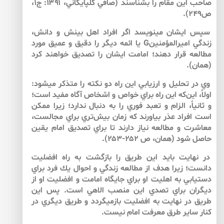
صاحب اين مقام را بشناسند (صافي گلپايگاني، ۱۳۹۱: ج۱،
ص۲۴۹).
سپس ايشان مي­نويسد اگر افراد اهل بينش و دانش،
زندگي اميرالمؤمنينG يا ائمه ديگر را دقيق و عميق مورد
مطالعه قرار دهند؛ امامت ايشان را تصديق خواهند كرد
(همان).
وي در تحليل و ارزيابي اين راه دو نكته را متذكر مي­شود:
اولاً، اين‌كه اين راه براي خواص و اشخاص آگاه مفيد است؛
و ثانياً، الزام و تعبد فوري را به دنبال ندارد؛ زيرا ممكن
است افراد عذر بياورند كه زمان بيش‌تري براي مجالست،
معاشرت و مطالعه نياز دارند تا براي تصديق امام يقين
حاصل شود (همان، ص ۲۵۲-۲۵۳).
در نهايت بايد اين طريق را بازگشت به راه افضليت
دانست؛ زيرا هدف از مطالعه زندگي و احوال يك فرد براي
دستيابي به اهليت او براي جايگاه امامت و افضليت او از
ديگران براي تصدي اين منصب الاهي است. پس اين
طريق در نهايت به افضليت بازمي­گردد و طريق ديگري در
كنار ساير طرق معرفت امام نيست.