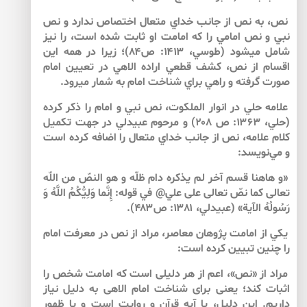
نص، به نص از جانب خداي متعال اختصاص ندارد و نص
نبي و نص امامي را كه امامت او ثابت شده است، را نيز
شامل مي­شود (طوسي، ۱۴۱۳: ص۸۴)؛ زيرا در همه اين
اقسام از نص، كشف قطعي اراده الاهي در تعيين امام
صورت گرفته و راهي براي شناخت امام به شمار مي­رود.
علامه حلي در انوار الملكوت، نص نبي و امام را ذكر كرده
(حلي، ۱۳۶۳: ص ۲۰۸) و مرحوم عبيدلي در جهت تكميل
كلام علامه، نص از جانب خداي متعال را اضافه كرده است
و مي‌نويسد:
«و هاهنا قسم آخر لم يذكره دام ظلّه و هو النصّ‏ من‏ اللّه‏
تعالى كما نصّ تعالى على علي@ في قوله‏: إِنَّما وَلِيُّكُمُ اللَّهُ وَ
رَسُولُهُ‏ الآية» (عبيدلي، ۱۳۸۱: ص۴۸۳).
يكي از امامت پژوهان معاصر، مراد از نص در معرفت امام
را چنين تبيين كرده است:
مراد از «نص»، اعم از هر دليلى است كه امامت شخص را
اثبات كند؛ يعنى براى شناخت امام الاهى به دليل نياز
داريم. اين دليل، يا آيه قرآن و روايت است و يا ظهور