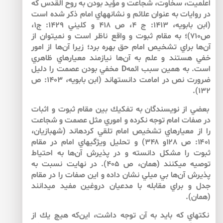
اعلميت، سخاوت، شجاعت و مؤيد بودن به روح القدس كه
در روايات به عنوان علائم و نشانه­هاي امام ذكر شده است
(ابن بابويه، 1413: ج 4، ص 418 و كليني 1429: ج1،
ص710)؛ به مقام ثبوت و واقع ناظر است و نمي­توان از
آن‌ها براي تشخيص امام حق بهره برد؛ زيرا آن‌ها از امور
خفي هستند و علم به آن‌ها نيازمند معيارهاي ظاهري
است. به همين سبب ائمهD مخفي بودن عصمت را دليل
ضرورت نص در امامت دانسته­اند (ابن بابويه، 1403: ص
132).
بعضي از نويسندگان به تفكيك بين مقام ثبوت و اثبات
در صفات امام توجه نكرده و اموري مثل عصمت و شجاعت
را از معيارهاي تشخيص امام تلقي كرده­اند (شهبازيان،
۱۴۰۱: ص ۱۲۸و ۳۴۸) و تحليل ويژگي­هاي امام در مقام
ثبوت را مشكل دانسته و در پذيرش آن‌ها به احتياط
توصيه مي­كنند (همان، ص ۴۰۵). در نهايت نسبت به
پذيرش آن‌ها بي ميلي نشان داده و اين صفات را در مقام
جدل و براي مقابله با مدعيان دروغين مفيد مي­دانند
(همان).
نكته­اي كه بايد به آن توجه داشت، اين‌كه هيچ يك از