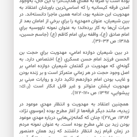
بوده است يا صرفا به معناي هدايت‌گر؛ با اين حال، به‌وجود
آمدن فرقه كيسانيه را كه اساسي‌ترين باورشان اعتقاد به
مهدويت ابن حنفيه بود، ادامه همين ماجرا دانسته‌اند. در
بين شيعيان، عنوان «مهدي» را براي برخي از امامان بعد از
حيات آن‌ها به كار برده‌اند؛ به عنوان نمونه ناووسيه براي
امام صادق (ع)، واقفه براي امام كاظم (ع) (جاسم حسين،
۱۳۸۵: ص ۳۴-۳۶).
در بين شيعيان دوازده امامي، مهدويت براي حجت بن
الحسن فرزند امام حسن عسكري (ع) اختصاص دارد. به
گونه‌اي كه مهدويت در گفتمان شيعيان دوازده امامي بر
اصل وجود حجت در هر زماني متمركز است و بر زنده بودن
و غايب بودن امام دوازدهم تاكيد دارد و روايات مبني بر
مهدويت ايشان متواتر و غير قابل انكار است (ر.ك:
پيشوايي، ۱۳۹۷: ص ۱۷۰-۱۷۲).
همچنين اعتقاد به مهدويت و انتظار مهدي موعود در
زيديه، مانند ديگر فرقه‌ها از آغاز مطرح بوده (موسوي نژاد،
۱۳۸۴: ص۲۷)؛ چنان كه گمانه‌زني‌هايي درباره مهدي موعود
بودن زيد بن علي مطرح بوده است. به عنوان نمونه مردم
در زمان قيام زيد انتظار داشتند كه زيد همان «منصور