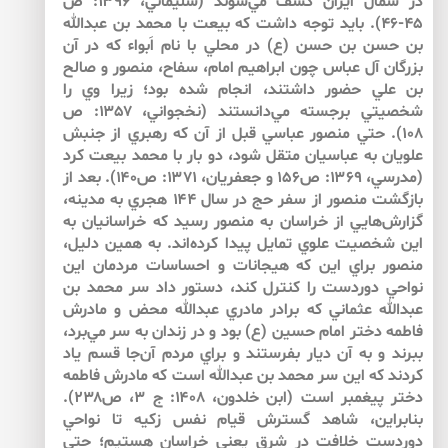
در شمال ايران كشف مي‌شوند (سليماني، ۱۳۹۶: ص
۴۵-۴۶). بايد توجه داشت كه بيعت با محمد بن عبدالله
بن حسن بن حسن (ع) در محلي با نام اَبواء كه در آن
بزرگان آل عباس چون ابراهيم امام، سفاح، منصور و صالح
بن علي حضور داشتند، انجام شده بود؛ زيرا وي را
شخصيتي برجسته مي‌دانستند (نخجواني، ۱۳۵۷: ص
۱۰۸). حتي منصور عباسي قبل از آن كه رهبري از جنبش
علويان به عباسيان متقل شود، دو بار با محمد بيعت كرد
(مدرسي، ۱۳۶۹: ص۱۵۶ و جعفريان، ۱۳۷۱: ص۱۴۰). بعد از
بازگشت منصور از سفر حج در سال ۱۴۴ هجري به مدينه،
گزارش‌هايي از خراسان به منصور رسيد كه خراسانيان به
اين شخصيت علوي تمايل پيدا كرده‌اند. به همين دليل،
منصور براي اين كه هيجانات و احساسات مردمان اين
نواحي دوردست را كنترل كند، دستور داد سر محمد بن
عبدالله عثماني كه برادر مادري عبدالله محض و مادرش
فاطمه دختر امام حسين (ع) بود و در زندان به سر مي‌برد،
ببرند و به آن ديار بفرستند و براي مردم آن‌جا قسم ياد
كردند كه اين سر محمد بن عبدالله است كه مادرش فاطمه
دختر پيغمبر است (ابن خلدون، ۱۴۰۸: ج ۳، ص۲۳۸).
بنابراين، شاهد گسترش قيام نفس زكيه تا نواحي
دوردست خلافت در شرق يعني خراسان هستيم؛ حتي