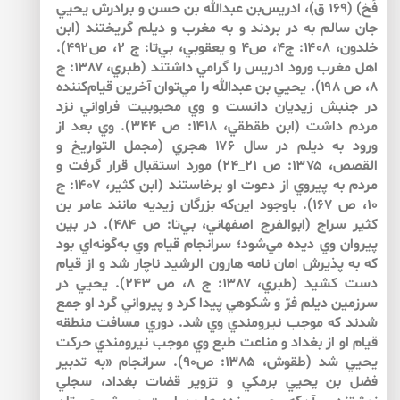
فَخ) (۱۶۹ ق)، ادريس‌بن عبدالله بن حسن و برادرش يحيي
جان سالم به در بردند و به مغرب و ديلم گريختند (ابن
خلدون، ۱۴۰۸: ج۴، ص۴ و يعقوبي، بي‌‌تا: ج ۲، ص۴۹۲).
اهل مغرب ورود ادريس را گرامي داشتند (طبري، ۱۳۸۷: ج
۸، ص ۱۹۸). يحيي بن عبدالله را مي‌توان آخرين قيام‌كننده
در جنبش زيديان دانست و وي محبوبيت فراواني نزد
مردم داشت (ابن طقطقي، ۱۴۱۸: ص ۳۴۴). وي بعد از
ورود به ديلم در سال ۱۷۶ هجري (مجمل التواريخ و
القصص، ۱۳۷۵: ص ۲۱_۲۴) مورد استقبال قرار گرفت و
مردم به پيروي از دعوت او برخاستند (ابن كثير، ۱۴۰۷: ج
۱۰، ص ۱۶۷). باوجود اين‌كه بزرگان زيديه مانند عامر بن
كثير سراج (ابوالفرج اصفهاني، بي‌تا: ص ۴۸۴). در بين
پيروان وي ديده مي‌شود؛ سرانجام قيام وي به‌گونه‌اي بود
كه به پذيرش امان نامه هارون الرشيد ناچار شد و از قيام
دست كشيد (طبري، ۱۳۸۷: ج ۸، ص ۲۴۳). يحيي در
سرزمين ديلم فرّ و شكوهي پيدا كرد و پيرواني گرد او جمع
شدند كه موجب نيرومندي وي شد. دوري مسافت منطقه
قيام او از بغداد و مناعت طبع وي موجب نيرومندي حركت
يحيي شد (طقوش، ۱۳۸۵: ص۹۰). سرانجام «به تدبير
فضل بن يحيي برمكي و تزوير قضات بغداد، سجلي