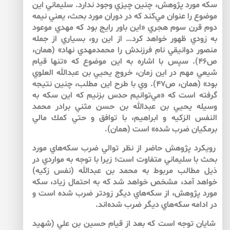
سكه مورد پژوهش، چنين چيزي وجود ندارد. سليماني اين
موضوع را عنوان مي‌كند كه در دوران مورد بحث، يعني نيمه
دوم قرن سوم هجري «اين باور رايج بود كه مهدي موعود
به زودي ظهور خواهد كرد… از اين رو، بسياري از جمله
منصور دوانيقي نام فرزندش را محمدمهدي نهاد» (همان،
ص۴۶). سپس با اشاره به اين موضوع كه «تنها قيام
شيعي مهم در اين زمان، خروج يحيي بن عبدالله العلوي
بود» (همان، ص۴۷). وي با طرح اين مطلب، چنين نتيجه
گرفته است كه «مي‌توانيم حدس بزنيم كه اين سكه به
وسيله يحيي بن عبدالله بن حسن مثني برادر محمد
النفس الزكيه و ابراهيم، با توافق و حتي كمك مالي
برمكيان ضرب شده» است (همان).
رويكرد پژوهش حاضر از نظر توالي ضرب سكه‌هاي مورد
بحث با سليماني متفاوت است؛ زيرا با توجه به مواردي در
ذيل مطالب مربوط به محمد بن عبدالله (نفس زكيه)
خواهد آمد، مشخص خواهد شد كه به احتمال زياد، سكه
مورد پژوهش، از سكه‌‌هاي ديگر زودتر ضرب شده است و
در ادامه سكه‌هاي ديگر ضرب شده‌اند.
شايان توجه است كه بعد از قيام حسين بن علي (شهيد