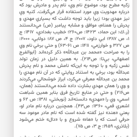
زكيه مطرح بود، موضوع نام وي، نام پدر و مادرش بود كه
درباره مهدويت وي مورد استفاده قرار مي‌گرفت. كنيه وي
نيز مهدي بود؛ زيرا بايد توجه داشت كه بسياري مهدي و
پدرش را همنام، موافق و مشابه پيامبر (ص) مي‌دانستند
(ر.ك: ابن حماد، ۱۴۲۳: ص۲۶۰؛ خطيب بغدادي، ۱۴۱۷: ج
۱، ص ۳۸۷؛ ابي داود، ۲۰۰۷: ج ۴، ص ۸۷؛ دولابي، ۲۰۰۰:
ص ۳۲۷ و خوارزمي، ۱۴۱۱: ص ۶۱-۶۳) و حتي برخي نام وي
را به صراحت «محمد بن عبدالله» ذكر كرده‌اند (ابوالفرج
اصفهاني، بي‌تا: ص۲۱۴). به همين دليل در زمان تولد
نفس زكيه و با توجه به اين‌كه نامش محمد و نام پدرش
عبدالله بود، برخي به استناد روايتي كه در آن نام مهدي را
محمد بن عبدالله معرفي مي‌كرد، ابراز خوشحالي مي‌كردند
و وي را همان مهدي بشارت داده شده مي‌دانستند (همان،
ص۲۱۶) و حتي در منابع تاريخ فرق بنابر همين شباهت
اسمي، وي را «مهدي» دانسته‌اند (نوبختي، ۱۳۸۱: ص ۶۲ و
اشعري قمي، ۱۳۶۰: ص۴۳). همچنين درباره نام مادر او،
يعني «هند» نيز گفته شده است كه نام مادر موعود سه
حرفي است كه با «هاء» شروع و با «دال» ختم مي‌شود
(بلاذري، ۱۹۵۹: ج ۳، ص ۷۵).