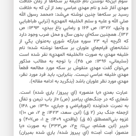
سوم اين‌كه نوشتن نام خليفه بر سكه‌ها از زمان خلافت
مهدي آغاز شد و نام مهدي عباسي بعد از آن كه به خلافت
رسيد بر سكه‌ها چنين نوشته مي‌شد: «محمد رسول الله
صلي الله و عليه و سلم الخليفه المهدي» (ترابي طباطبايي
و وثيق، ۱۳۷۲: ص ۱۶۴ و رضايي باغ بيدي، ۱۳۹۳: ص
۱۳۲). همچنين سكه‌اي بدون سال و محل ضرب وجود دارد
كه اگرچه آيه ۲۳ سوره مباركه شوري به‌عنوان يكي از
نشانه‌هاي قيام‌هاي علويان بر سكه‌ها نوشته شده؛ نام
خليفه مهدي به صورت «الخليفه المهدي» نقر شده است
(سليماني، ۱۳۹۶: ص ۴۵). با توجه به مطالب مذكور
مي‌توان گفت مهدي منقوش بر سكه مورد مطالعه قطعاً
مهدي خليفه عباسي نيست. بنابراين، بايد فرد مورد نظر،
مهدي مورد نظر علويان باشد (بنگريد به ادامه مقاله).
عبارت بعدي «يا منصور» (اي پيروز/ ياري شده) است.
شعاري كه در جنگ‌هاي پيامبر (ص) «از باب تيمن و تفأل
به نصرت خداوند» (انورفياضي و جباري، ۱۳۹۰: ص ۱۴۸)
ازجمله جنگ بدر (۲ ق) (ابن سعد، ۱۴۲۳: ج ۲، ص ۱۰)؛
غزوه بني‌المصطلق (۵ ق) (واقدي، ۱۴۰۹: ج ۱، ص۴۰۷) و
خيبر (ابن هشام، بي‌‌تا: ج۲، ص۳۳۳) به صورت «يا
منصورُ، اَمِت اَمِت» (اي پيروز شده/ ياري شده بميران)