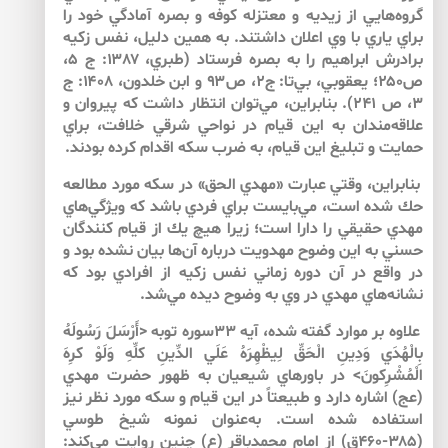
گروه‌هايي از زيديه و معتزله كوفه و بصره آمادگي خود را
براي ياري با وي اعلان داشتند. به همين دليل، نفس زكيه
برادرش ابراهيم را به بصره فرستاد (طبري، ۱۳۸۷: ج ۵،
ص۲۵۰؛ يعقوبي، بي‌تا: ج۲، ص۹۳ و ابن خلدون، ۱۴۰۸: ج
۳، ص ۲۴۱). بنابراين، مي‌توان انتظار داشت كه پيروان و
علاقه‌مندان به اين قيام در نواحي شرقي خلافت، براي
حمايت و تبليغ اين قيام، به ضرب سكه اقدام كرده بودند.
بنابراين، وقتي عبارت «مهدي الحق» در سكه مورد مطالعه
حك شده است، مي‌بايست براي فردي باشد كه ويژگي‌هاي
مهدي حقيقي را دارا است؛ زيرا هيچ يك از قيام كنندگان
حسني به اين وضوح مهدويت درباره آن‌ها بيان نشده بود و
در واقع در آن دوره زماني نفس زكيه از افرادي بود كه
نشانه‌هاي مهدي در وي به وضوح ديده مي‌شد.
علاوه بر موارد گفته شده، آيه ۳۳سوره توبه <أَرْسَلَ رَسُولَهُ
بِالْهُدَي وَدِينِ الْحَقِّ لِيظْهِرَهُ عَلَي الدِّينِ كلِّهِ وَلَوْ كرِهَ
الْمُشْرِكونَ> در باورهاي شيعيان به ظهور حضرت مهدي
(عج) اشاره دارد و طبيعتاً در اين قيام و سكه مورد نظر نيز
استفاده شده است. به‌عنوان نمونه شيخ طوسي
(۳۸۵-۴۶۰ق) از امام محمدباقر (ع) چنين روايت مي‌كند: