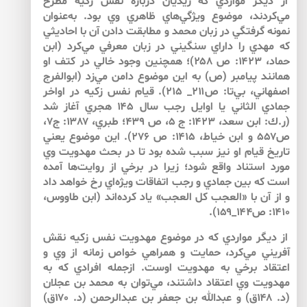
از ديگر مواردي كه زيديان درباره نفس زكيه مطرح
مي‌كردند، موضوع ويژگي‌هاي ظاهري وي بود. به‌عنوان
نمونه گرفتگي در زبان محمد و مطابقت دادن آن با احاديثي
كه مهدي را داراي سنگيني در زبان معرفي مي‌كرد (ابن
حماد، ۱۴۲۳: ص ۲۵۸)؛ همچنين وجود خالي در كتف او
همانند پيامبر (ص) به اين موضوع دامن مي‌زد (ابوالفرج
اصفهاني، بي‌تا: ص۲۱۱_ ۲۱۵). قيام نفس زكيه در اواخر
جمادي الثاني يا اوايل رجب سال ۱۴۵ هجري آغاز شد
(ر.ك: ابن سعد، ۱۴۲۳: ج ۵، ص ۴۳۹؛ طبري، ۱۳۸۷: ج۷،
ص۵۵۷ و ابن خياط، ۱۴۱۵: ص ۲۷۶). اين موضوع يعني
تاريخ قيام او نيز سبب شده بود تا در بحث مهدويت وي
مورد استناد واقع شود؛ زيرا در برخي از روايت‌ها آمده
است كه بين جمادي و رجب اتفاقات ويژه‌اي رخ خواهد داد
و از آن با «العجب كل العجب» ياد كرده‌اند (ابن طاووس،
۱۴۱۰: ص۱۴۴_۱۵۹).
از ديگر مواردي كه در موضوع مهدويت نفس زكيه نقش
آفريني مي‌كرد، حمايت و همراهي خواص زمانه از وي و
اعتقاد برخي به مهدويت اوست. ازجمله افرادي كه به
مهدويت وي اعتقاد داشتند، مي‌توان به محمد بن عجلان
(د. ۱۴۸ق) و عبدالله بن جعفر بن عبدالرحمن (د. ۱۷۰ق)