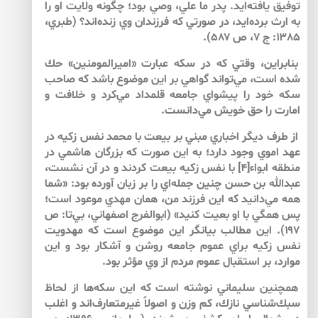
توفيق يافته‌ايد. پدر ما علي، وصي بود؛ چگونه ولايت او را
به ارث برده‌ايد، در صورتي كه فرزندان وي زنده‌اند؟ (طبري،
۱۳۸۵: ج ۷، ص ۵۸۷).
بنابراين، وقتي كه در سكه عبارت «اميرالمومنين» حك
شده است، مي‌تواند گواهي بر اين موضوع باشد كه صاحب
سكه خود را پيشواي جامعه قلمداد مي‌كرد و خلافت و
امارت را حق خويش مي‌دانست.
از طرف ديگر اخباري مبني بر بيعت با محمد نفس زكيه در
عهد اموي وجود دارد؛ به اين صورت كه بزرگان هاشمي در
منطقه ابواء[۴] با نفس زكيه بيعت كردند و در آن نشست،
عبدالله بن حسن چنين جمله‌اي را بر زبان آورده بود: «شما
همه مي‌دانيد كه اين فرزند من، همان مهدي موعود است؛
پس همگي با او بعيت كنيد» (ابوالفرج اصفهاني، بي‌تا: ص
۱۹۷). اين مطالب بيانگر اين موضوع است كه مهدويت
نفس زكيه براي عموم جامعه روشن و آشكار بود و اين
موارد، بر استقبال عموم مردم از وي مؤثر بود.
همچنين سليماني نوشته است كه اين سكه‌ها از لحاظ
سبك‌شناسي نازك، كم وزن و اصولاً غيرمتعارف‌اند و اغلب