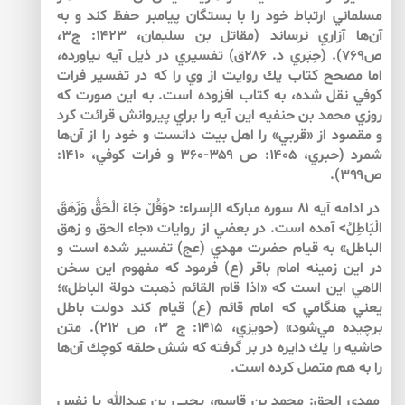
مسلماني ارتباط خود را با بستگان پيامبر حفظ كند و به
آن‌ها آزاري نرساند (مقاتل بن سليمان، ۱۴۲۳: ج۳،
ص۷۶۹). (حِبَري د. ۲۸۶ق) تفسيري در ذيل آيه نياورده،
اما مصحح كتاب يك روايت از وي را كه در تفسير فرات
كوفي نقل شده، به كتاب افزوده است. به اين صورت كه
روزي محمد بن حنفيه اين آيه را براي پيروانش قرائت كرد
و مقصود از «قربي» را اهل بيت دانست و خود را از آن‌‌ها
شمرد (حبري، ۱۴۰۵: ص ۳۵۹-۳۶۰ و فرات كوفي، ۱۴۱۰:
ص۳۹۹).
در ادامه آيه ۸۱ سوره مباركه الإسراء: <وَقُلْ جَاءَ الْحَقُّ وَزَهَقَ
الْبَاطِلُ> آمده است. در بعضي از روايات «جاء الحق و زهق
الباطل» به قيام حضرت مهدي (عج) تفسير شده است و
در اين زمينه امام باقر (ع) فرمود كه مفهوم اين سخن
الاهي اين است كه «اذا قام القائم ذهبت دولة الباطل»؛
يعني هنگامي كه امام قائم (ع) قيام كند دولت باطل
برچيده مي‌شود» (حويزي، ۱۴۱۵: ج ۳، ص ۲۱۲). متن
حاشيه را يك دايره در بر گرفته كه شش حلقه كوچك آن‌ها
را به هم متصل كرده است.
مهدي الحق: محمد بن قاسم، يحيي بن عبدالله يا نفس