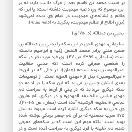
بر غيبت محمد بن قاسم بعد از مرگ دلالت دارد، نه بر
اين موضوع كه وي داعيه مهدويت داشته است؛ يا اين كه
علائم و نشانه‌هاي مهدويت در قيام وي ديده نمي‌‌شود
(براي اطلاع از علائم مهدويت، بنگريد به ادامه مقاله).
يحيي بن عبدالله (د. ۱۷۵ ق)
سليماني، مهدي الحق در اين سكه را يحيي بن عبدالله بن
حسن مثني برادر محمد النفس زكيه و ابراهيم دانسته
است (سليماني، ۱۳۹۶: ص ۴۷). وي فرد مورد نظر در سكه
را شخصي معرفي كرده است «كه مدعي حقانيت
اميرالمومنين بوده است» (همان)؛ در حالي كه در اين‌جا
«اميرُالمومنين» بدل از «مهدي الحق» است. از توضيحات
بعدي ايشان چنين بر مي‌آيد كه اين سكه را در ادامه دو
سكه ديگري مي‌داند كه در يكي از آن‌‌ها به صراحت نام
مهدي عباسي «الخليفه المهدي» و در ديگري نام هارون
عباسي «الخليفه الرشيد» آمده است (همان، ص ۴۵-۴۶).
وي حتي به سكه ديگري اشاره كرده است مربوط به سال
۱۷۵؛ ضرب محمديه كه بر آن نام جعفر برمكي نوشته شده
بوده است. نكته مهم اين است كه بر سكه‌‌هاي معرفي
شده، نام خليفه يا فرد ديگري به صراحت آمده است و در