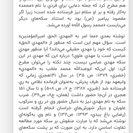
هم مطرح كرد كه جمله دعايي براي فردي با نام «محمد»
به‌كار رفته و بر او سلام نيز فرستاده ‌شده است؛ زيرا اگر
مقصود پيامبر (ص) بود به استناد سكه‌هاي ديگر
مي‌بايست «محمد رسول الله» آورده مي‌شد.
نوشته بعدي «مما امر به المهدي الحق اميرالمؤمنين»
است. سؤال مهم اين است كه منظور از «المهدي الحق»
كيست كه خود را مهدي حقيقي مي‌داند؟ آيا منظور مهدي
عباسي است يا مهدي علوي؟ درباره اين كه مهدي در اين
سكه مهدي عباسي نيست، چند نكته را مي‌توان مطرح
كرد: اول اين‌كه ابوعبدالله محمد ملقب به «المهدي»
(خضري، 1379: ص 35) در سال 141هجري زماني كه
وليعهد بود از طرف پدرش، به‌عنوان فرمانده نظامي به ري
فرستاده شد (طبري، 1387: ج 7، ص 508) و تا سال 151
هجري در آن‌جا حضور داشت (همان، ج8، ص36). ضرب
سكه به نام مهدي نيز به دنبال حضور وي در ري و سركوب
علويان و ديگر شورش‌هاي خراسان انجام گرفته است
(رضايي باغ بيدي، 1393: ص132) و نام وي به‌گونه‌اي
نوشته مي‌شد كه با عبارت منقوش بر سكه مورد مطالعه
تفاوت اساسي دارد. به اين صورت كه بر پشت سكه‌هاي