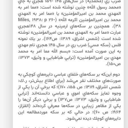
ضرب ري (محمديه) در سال‌هاي 145 -159 هجري به جاي
«محمد رسول الله» چنين نوشته شده است: «مما امر به
المهدي محمد بن اميرالمؤمنين» يا «مما امر به المهدي
محمد بن اميرالمؤمنين اكرمه الله» (Miles, 1938: p 26-
38). همچنين بر سكه‌هاي ارمينيه در سال 148هجري
عبارت «مما امر به المهدي محمد بن اميرالمؤمنين» نوشته
شده است (شمس اشراق، 1389: ص164). بر يك نمونه
فلس (سكه مسي) ضرب ري در سال 145 هجري نام مهدي
به اين صورت آمده است: «بسم الله مما امر به محمد
مهدي بن اميرالمؤمنين» (ترابي طباطبايي و وثيق، 1373:
ص150).
دوم اين‌كه بر سكه‌هاي خلفاي عباسي دايره‌هاي كوچكي به
صورت‌هاي مختلف نقر مي‌شد (براي اطلاع بيش‌تر، ر.ك:
شمس اشراق، ۱۳۸۹: ص ۱۵۵، ۱۷۰)؛ كه برخي آن را يكي از
وجوه تمايز سكه‌هاي اموي و عباسي دانسته‌اند (ترابي
طباطبايي و وثيق، ۱۳۷۳: ص۱۳۷) و برخي ديگر آن‌ها را
يكي از مظاهر زيبايي در سكه‌ها معرفي كرده‌اند (القزاز،
۱۹۶۴: ص ۶۰)؛ در حالي كه بر سكه موردمطالعه اين
دايره‌هاي كوچك ديده نمي‌شود.