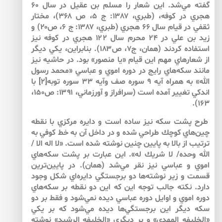
گفته مي‌شد. اين شعار را مسلم بن عقيل در سال ۶۰
هجري در كوفه، (طبري، ۱۳۸۷: ج ۵، ص ۳۶۸)، مختار
ثقفي در قيام سال ۶۶ هجري (طبري، ۱۳۸۷: ج ۶، ص۲۰) و
زيد بن علي در ۲۴ محرم سال ۱۲۲ هجري در كوفه نيز
استفاده كردند (همان، ج۷، ص۱۸۳). بنابراين، يكي ديگر
از شعارهاي مهم اين قيام «يا منصور» بود. در حاشيه نيز
مانند سكه‌هاي رايج در دوره اموي و عباسي «محمد رسول
الله» به همراه آيه ۹ سوره صف وآيه ۳۳ سوره توبه[۲] با
اندكي تغيير آمده است (سرافراز و آورزماني، ۱۳۹۱: ص۱۵۰،
۱۶۳).
طرح پشت سكه نيز ساده است و دايره مركزي با نقطه
چين‌هاي كوچك طراحي شده و در داخل آن به خط كوفي به
ترتيب از بالا به پايين چنين نوشته شده است. «لا اله الا /
الله وحده/ لا شريك له». اين عبارت بر پشت سكه‌هاي
اموي و عباسي نيز نقر مي‌شد (همان). در پايين‌ترين
قسمت و زير نوشته‌ها دو برجستگي دايره‌اي شكل وجود
دارد. نكته جالب توجه اين كه اين دو نقطه بر سكه‌هاي
دوره اموي و اوايل دوره عباسي ديده نمي‌شود و فقط بر دو
سكه ديگر اين برجستگي‌ها ديده مي‌شود كه بر يكي
«الخليفه المهدي» و بر ديگري «الخليفه الرشيد» نوشته