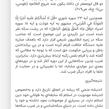
«و قال ابوجعفر ان ذالك يكون عند خروج القائم» (طوسي،
بي‌تا: ج۵، ص۲۰۹).
همچنين آيه ۲۳ سوره شوري <قُلْ لَا أَسْأَلُكمْ عَلَيهِ أَجْرًا إِلَّا
الْمَوَدَّةَ فِي الْقُرْبَي>، مشهور به آيه مَوَدّت و آيه ۸۱ سوره
اسراء <وَقُلْ جَاءَ الْحَقُّ وَزَهَقَ الْبَاطِلُ> كه در پشت سكه نقر
شده است نيز تأييدي بر اين موضوع است كه صاحب
سكه در زمره انقلابيون شيعي قرار دارد كه باهدف مبارزه
عليه دستگاه خلافت قيام كرده است و در پي برانداختن
باطل و برپايي حكومت حق است كه با توجه به مطالبي كه
گفته شد با قيام نفس زكيه ارتباط بيش‌تري دارد. بنابراين،
ضرب چنين سكه‌هايي از اين دوره آغاز شد و در دوره‌هاي
بعدي نيز مواردي مشابه، اما با تغييراتي و در حمايت از
خلفا يا افراد ديگر ضرب شد.
نتيجه‌گيري
انديشه منجي كه ريشه در اعماق تاريخ دارد و به‌خصوص
انديشه مهدويت در اسلام كه سابقه‌اي به طولاني خود دين
اسلام دارد، در بسياري از موضوعات نمود داشته و خود را
نشان داده است. در دنياي سكه‌شناسي و در ضرب سكه‌ها