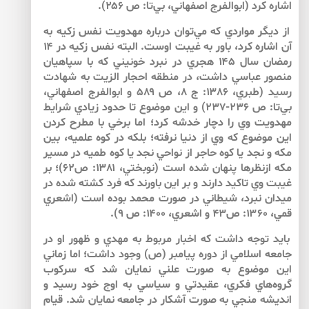
اشاره كرد (ابوالفرج اصفهاني، بي‌تا: ص ۲۵۶).
از ديگر مواردي كه مي‌توان درباره مهدويت نفس زكيه به
آن اشاره كرد، باور به غيبت اوست. البته نفس زكيه در ۱۴
رمضان سال ۱۴۵ هجري در نبرد خونيني كه با سپاهيان
منصور عباسي داشت، در منطقه احجار الزيت به شهادت
رسيد (طبري، ۱۳۸۶: ج ۸، ص ۵۸۹ و ابوالفرج اصفهاني،
بي‌تا: ص ۲۳۶-۲۳۷) و اين موضوع تا حدود زيادي شرايط
مهدويت وي را دچار خدشه كرد؛ اما برخي با مطرح كردن
اين موضوع كه وي از دنيا نرفته؛ بلكه در كوه علميه، بين
مكه و نجد يا كوه حاجر از نواحي نجد يا كوه طميه در مسير
مكه ازنظرها پنهان شده است (نوبختي، ۱۳۸۱: ص۶۲)؛ بر
غيبت وي تاكيد دارند و بر اين باورند كه فرد كشته شده در
ميدان نبرد، شيطاني در صورت محمد بوده است (اشعري
قمي، ۱۳۶۰: ص۴۳ و اشعري، ۱۴۰۰: ص ۹).
بايد توجه داشت كه اخبار مربوط به مهدي و ظهور او در
جامعه اسلامي از دوره پيامبر (ص) وجود داشت؛ اما زماني
اين موضوع به صورت علني نمايان شد كه سركوب
گروه‌هاي فكري، عقيدتي و سياسي به اوج خود رسيد و
انديشه منجي به صورت آشكار در جامعه نمايان شد. قيام