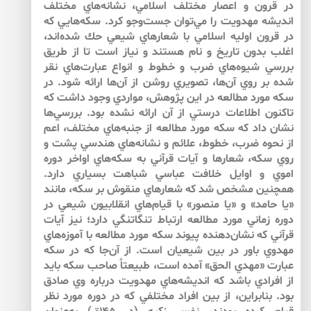
در قرون و اعصار مختلف اسلامي، نشانه‌هاي مختلف
انديشه مهدويت را مي‌توان جست‌وجو كرد. سكه‌هايي كه
در قرون اوليه اسلامي با شعارهاي شيعي حك ‌شده‌اند،
اغلب بدون تاريخ و نام هستند و نياز است تا از طريق
بررسي شيوه‌هاي ضرب و خطوط و انواع عبارت‌هاي نقر
شده بر روي آن‌ها، تصويري روشن از آن‌ها ارائه شود. در
سكه مورد مطالعه در اين پژوهش، مواردي وجود داشت كه
تاكنون اطلاعات درستي از آن ارائه نشده بود. بررسي‌ها
نشان داد كه سكه مورد مطالعه از جنبه‌هاي مختلف، اعم
از نحوه ضرب، خطوط، علائم و نشانه‌هاي هندسي پشت و
روي سكه، شعارها و آيات قرآني به سكه‌هاي اواخر دوره
اموي و اوايل خلافت عباسي شباهت بسياري دارد.
همچنين مشخص شد كه شعارهاي منقوش بر سكه، مانند
«يا حامد» و «يا منصور» با قيام‌هاي انقلابيون شيعي در
دوره زماني مورد مطالعه ارتباط تنگاتنگي دارد؛ نيز آيات
قرآني كه نشان‌دهنده پيوند سكه مورد مطالعه با آموزه‌هاي
مهدوي باور در بين شيعيان است. از آن‌جا كه در سكه
عبارت «مهدي الحق» آمده است، طبيعتاً صاحب سكه بايد
از افرادي باشد كه انديشه‌هاي مهدويت درباره وي صادق
بود. بنابراين، از بين افراد مختلفي كه در دوره مورد نظر