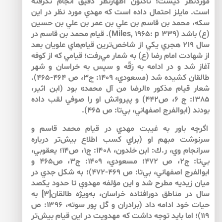
موردنظر كيست؛ تاكنون اظهارنظر دقيق انجام نگرفته
است. مايلز احتمال داده است كه مهدي مورد نظر در اين
سكه، محمد بن قاسم بن علي بن عمر بن علي بن حسين
(ع) باشد (Miles, 1965: p 339). قيام محمد بن قاسم در
سال 219 هجري يكي از شاخص‌ترين قيام‌هاي علويان بعد
از شهادت امام رضا (ع) به شمار مي‌رفت؛ قيامي كه از كوفه
آغاز شد و در ادامه به رَقّه و سپس به خراسان و شهر
طالقان كشيده شد (مسعودي، 1409: ج3، ص 464-465).
شعار قيام مذكور «الرضا من آل محمد» بود (ابن اثير،
1385: ج 6، ص442) و پيروانش او را صوفي لقب داده
بودند (ابوالفرج اصفهاني، بي‌‌تا: ص 465).
اگرچه باور به غيبت مهدي در قيام محمد قاسم و
سرنوشت مبهم او (براي كسب اطلاع بيش‌‌تر درباره
سرانجام وي، ر.ك: ابن خلدون، ۱۴۰۸: ج۱، ص۱۴؛ يعقوبي،
بي‌تا: ج۲، ص ۴۷۲؛ مسعودي، ۱۴۰۹: ج۳، ص۴۶۵ و
ابوالفرج اصفهاني، بي‌تا: ص ۴۶۹-۴۷۲)؛ به شكل جدي در
ميان زيديه مطرح شد و اين مؤلفه مهدوي تا حدود يكصد
سال در مناطق دورافتاده خراسان، به‌ويژه طالقان[۳] به
حيات خود ادامه داد (برادران و گل پور سوته، ۱۳۹۶: ص
۱۱۹)؛ اما بايد توجه داشت كه مهدويت در اين قيام بيش‌تر