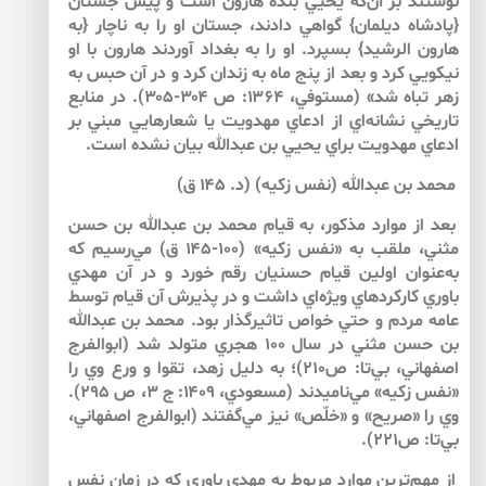
نوشتند بر آن‌كه يحيي بنده هارون است و پيش جستان
{پادشاه ديلمان} گواهي دادند، جستان او را به ناچار {به
هارون الرشيد} بسپرد. او را به بغداد آوردند هارون با او
نيكويي كرد و بعد از پنج ماه به زندان كرد و در آن حبس به
زهر تباه شد» (مستوفي، ۱۳۶۴: ص ۳۰۴-۳۰۵). در منابع
تاريخي نشانه‌اي از ادعاي مهدويت يا شعارهايي مبني بر
ادعاي مهدويت براي يحيي بن عبدالله بيان نشده است.
محمد بن عبدالله (نفس زكيه) (د. ۱۴۵ ق)
بعد از موارد مذكور، به قيام محمد بن عبدالله بن حسن
مثني، ملقب به «نفس زكيه» (۱۰۰-۱۴۵ ق) مي‌رسيم كه
به‌عنوان اولين قيام حسنيان رقم خورد و در آن مهدي
باوري كاركردهاي ويژه‌اي داشت و در پذيرش آن قيام توسط
عامه مردم و حتي خواص تاثيرگذار بود. محمد بن عبدالله
بن حسن مثني در سال ۱۰۰ هجري متولد شد (ابوالفرج
اصفهاني، بي‌تا: ص۲۱۰)؛ به دليل زهد، تقوا و ورع وي را
«نفس زكيه» مي‌ناميدند (مسعودي، ۱۴۰۹: ج ۳، ص ۲۹۵).
وي را «صريح» و «خلّص» نيز مي‌گفتند (ابوالفرج اصفهاني،
بي‌تا: ص۲۲۱).
از مهم‌ترين موارد مربوط به مهدي باوري كه در زمان نفس