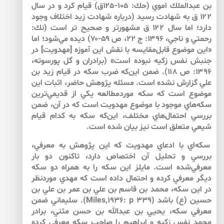
بن عبدالملك اموي (حك: ۱۰۵-۱۲۵ق) قيام كرد و در سال
۱۲۲ ق به شهادت رسيد (درباره شهادت زيد اختلاف وجود
دارد؛ اما سال ۱۲۲ ق مشهورتر و صحيح تر است (نك:
رحمتي و ناجي، ۱۳۹۶: ج ۲۲، ص ۵۹-۷۰) ديده مي‌شود؛ اما
«اين موضوع قابل‌مقايسه با نقش اين آموزه [مهدويت] در
جنبش نفس زكيه نبوده است» (برادران و گل پورسوته،
۱۳۹۶: ص ۱۱۸). ضمن اين‌كه ضرب سكه در قيام زيد بن
علي گزارش نشده است. مسئله پژوهش حاضر، اثبات اين
موضوع است كه سكه موردمطالعه يكي از قديمي‌ترين
سكه‌هاي موجود با موضوع مهدويت است كه در آن، ضمن
بررسي احتمال‌هاي مختلف، اين‌كه سكه به كدام قيام
شيعي متعلق است نيز بيان شده است.
سكه‌اي با ادعاي مهدويت كه اين پژوهش به معرفي،
بررسي و تحليل آن اختصاص دارد، تاكنون دو بار
معرفي‌شده است. مايلز اين سكه را به همراه دو سكه
ديگر معرفي كرده و احتمال داده است كه مهدي موردنظر
در اين سكه، محمد بن قاسم بن علي بن عمر بن علي بن
حسين (ع) باشد (Miles,1936: p 339). سليماني ضمن
معرفي سكه، يحيي بن عبدالله بن حسن مثني، برادر
محمد نفس زكيه و ابراهيم را صاحب سكه معرفي كرده