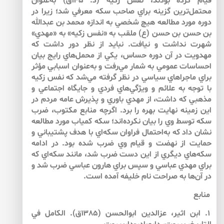
قيام كرده بودند، نفس زكيه (د. ۱۴۵ق) به‌عنوان
محتمل‌ترين گزينه براي صاحب سكه معرفي شد؛ زيرا در
دوره مورد مطالعه هيچ شخصي به اندازه محمد بن عبدالله
بن حسن بن حسن (ع) ملقب به «نفس زكيه» به «مهدي»
شهرت نداشت و نيافت. نبايد از نظر دور داشت كه
مهدويت در آن دوره حساس، يكي از محمل‌هاي رايج بيان
احساسات عمومي به شمار مي‌رفت و به‌عنوان اسبابي مؤثر
براي ماجراهاي سياسي در نظر گرفته مي‌شد كه نفس زكيه
با توجه به علائم و ويژگي‌هاي فردي و جايگاه اجتماعي و
مذهبي كه داشت، از مهدي باوري و پذيرش عامه مردم در
اين زمينه نهايت بهره را برد. اگرچه منابع مكتوب، ضرب
سكه توسط وي را بيان نكرده‌اند؛ سكه كمياب مورد مطالعه
نشان داد كه به‌احتمال فراوان سكه‌اي با هدف پشتيباني و
حمايت از نهضت و قيام وي ضرب شده بود. در ادامه
سكه‌هاي ديگري از اين دست ضرب شد، مانند سكه‌اي كه
براي مهدي عباسي و سپس براي هارون عباسي ضرب شد و
در آن‌ها به صراحت نام خليفه آمده است.
منابع
۱. ابن اثير، عزالدين ابوالحسن (۱۳۸۵ق). الكامل في