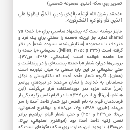
تصوير روي سكه (منبع. مجموعه شخصي)
<مُحمّد رَسُولُ الله أَرْسَلَه بِالْهُدَي وَدِينِ ٱلْحَقِّ لِيظْهِرَهُ عَلَي
ٱلدِّينِ كلِّهِ وَلَوْ كرِهَ ٱلْمُشْرِكونَ>.
مايلز نوشته است كه پيشنهاد مناسبي براي «يا حَمد/ ya
hamd» ندارد جز اين‌كه «حمد» را صفتي براي يك فرد و
مترادف با «محمود» [ستايش‌شده، ستوده شده] در نظر
گرفته است (Miles, 1965: p 336). سليماني «يا حمد» را
«يا حامد» خوانده است (سليماني، 1396: ص47).
بررسي‌ها درباره شعار «يا حمد» پيشينه‌اي را در برنداشت و
حتي سليماني در اين ‌باره سخني به ميان نياورده است
(همان). اگرچه شعار «أحد أحد» كه يكتاپرستي و توكل
مسلمانان به خداوند را نشان مي‌دهد در نبردهاي پيامبر
(ص) مانند غزوه بدر مورداستفاده قرار مي‌گرفت (ابن
هشام، [بي‌‌تا]: ج 1، ص 634)؛ يا در قيام نفس زكيه يكي از
فرماندهان قيام به نام افطس نيز شعار «أحد أحد» را سر
مي‌داد (طبري، 1387: ج7، ص588 و ابوالفرج اصفهاني،
بي‌‌تا: ص243 و 250) و حتي شعار قيام ابراهيم برادر
نفس زكيه «أحد أحد» بود (ابوالفرج اصفهاني، بي‌‌تا:
ص300). با وجود اين، عبارت روي سكه به‌گونه‌اي است كه