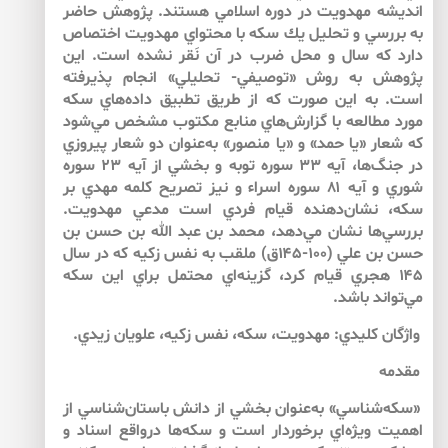
انديشه مهدويت در دوره اسلامي هستند. پژوهش حاضر
به بررسي و تحليل يك سكه با محتواي مهدويت اختصاص
دارد كه سال و محل ضرب در آن نَقر نشده است. اين
پژوهش به روش «توصيفي- تحليلي» انجام پذيرفته
است. به اين صورت كه از طريق تطبيق داده‌هاي سكه
مورد مطالعه با گزارش‌هاي منابع مكتوب مشخص مي‌شود
كه شعار «يا حمد» و «يا منصور» به‌عنوان دو شعار پيروزي
در جنگ‌ها، آيه ۳۳ سوره توبه و بخشي از آيه ۲۳ سوره
شوري و آيه ۸۱ سوره اسراء و نيز تصريح كلمه مهدي بر
سكه، نشان‌دهنده قيام فردي است مدعي مهدويت.
بررسي‌ها نشان مي‌دهد، محمد بن عبد الله بن حسن بن
حسن بن علي (۱۰۰-۱۴۵ق) ملقب به نفس زكيه كه در سال
۱۴۵ هجري قيام كرد، گزينه‌اي محتمل براي اين سكه
مي‌تواند باشد.
واژگان كليدي: مهدويت، سكه‌، نفس زكيه، علويان زيدي.
مقدمه
«سكه‌شناسي» به‌عنوان بخشي از دانش باستان‌شناسي از
اهميت ويژه‌اي برخوردار است و سكه‌ها درواقع اسناد و