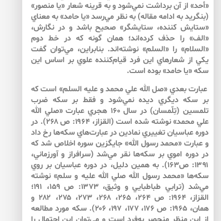
«أحد» از آن برداشت نمي‌شود و به قرينه شعار «يا منصور»
(بنگريد به ادامه مقاله) به نظر مي‌رسد «يا حامد» به معناي
«ستايش كننده، ستايشگر» صحيح باشد و در نگارش،
«الف» را حذف كرده‌اند؛ همان گونه كه در خط دوم
«السلام» را «السلم» نوشته‌اند. بنابراين، مي‌توان گفت
يكي از شعارهاي اين فرد قيام‌كننده علوي بر اساس اين
سكه «يا حامد» بوده است.
عبارت بعدي «صل الله علي محمد و عليه السلم» است كه
بر سكه ديگري ديده نمي‌شود و فقط بر سكه ضرب
تلمسين (تِلّمسان) در سال ۱۶۰ هجري عبارت «صلي الله
علي محمد» نوشته شده است (القزاز، ۱۹۶۴: ص ۲۶۸). در
دوره عباسيان تغييري نمادين در عبارت‌هاي سكه‌ها رخ داد
و عبارت «محمد رسول الله» جايگزين سوره اخلاص شد كه
در دوره اموي بر سكه‌ها نقر مي‌شد (سرافراز و آورزماني،
۱۳۹۱: ص۱۶۳). به همين دليل، در دوره عباسيان بر روي
سكه‌ها «محمد رسول الله صلي الله عليه و سلم» نوشته
مي‌شد (ترابي طباطبايي و وثيق، ۱۳۷۳: ص ۱۵۹، ۱۹۱؛
القزاز، ۱۹۶۴: ص ۲۶۴، ۲۶۵، ۲۶۸، ۲۷۳، ۲۷۵، ۲۸۲ و
همان، ۱۹۶۵: ص ۱۷۶، ۱۷۷، ۱۹۷، ۲۰۶). سكه مورد مطالعه
از اين منظر منحصر به‌فرد است و مي‌توان اين احتمال را