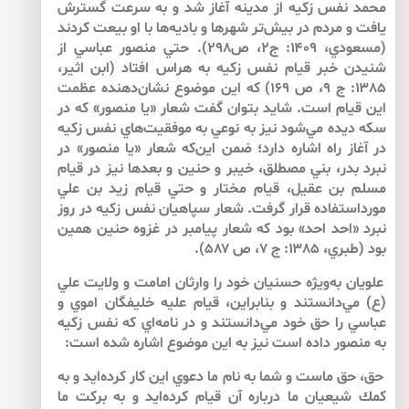
محمد نفس زكيه از مدينه آغاز شد و به سرعت گسترش
يافت و مردم در بيش‌‌تر شهرها و باديه‌ها با او بيعت كردند
(مسعودي، ۱۴۰۹: ج۲، ص۲۹۸). حتي منصور عباسي از
شنيدن خبر قيام نفس زكيه به هراس افتاد (ابن اثير،
۱۳۸۵: ج ۹، ص ۱۶۹) كه اين موضوع نشان‌دهنده عظمت
اين قيام است. شايد بتوان گفت شعار «يا منصور» كه در
سكه ديده مي‌شود نيز به نوعي به موفقيت‌هاي نفس زكيه
در آغاز راه اشاره دارد؛ ضمن اين‌كه شعار «يا منصور» در
نبرد بدر، بني مصطلق، خيبر و حنين و بعدها نيز در قيام
مسلم بن عقيل، قيام مختار و حتي قيام زيد بن علي
مورداستفاده قرار گرفت. شعار سپاهيان نفس زكيه در روز
نبرد «احد احد» بود كه شعار پيامبر در غزوه حنين همين
بود (طبري، ۱۳۸۵: ج ۷، ص ۵۸۷).
علويان به‌ويژه حسنيان خود را وارثان امامت و ولايت علي
(ع) مي‌دانستند و بنابراين، قيام عليه خليفگان اموي و
عباسي را حق خود مي‌دانستند و در نامه‌اي كه نفس زكيه
به منصور داده است نيز به اين موضوع اشاره شده است:
حق، حق ماست و شما به نام ما دعوي اين كار كرده‌ايد و به
كمك شيعيان ما درباره آن قيام كرده‌ايد و به بركت ما