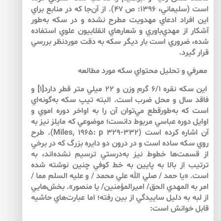
است (سليماني، 1396: ص 47). از آن‌جا كه در منابع براي
اين افراد ادعاي مهدويت مطرح نشده و در سكه به‌طور
آشكار از مهدي‌باوري و شعارهاي انقلابيون علوي استفاده
شده، ضروري است بار ديگر سكه به دقت موردنظر بررسي
قرار گيرد.
معرفي و تحليل محتواي سكه مورد مطالعه
اين سكه نقره 6/1 گرم وزن و 22 ميلي متر قطر دارد[1] و
فاقد سال و محل ضرب است. البته تيپ سكه به‌گونه‌اي
است كه به‌طورقطع مي‌توان آن را به اواخر دوره اموي و
اوايل دوره عباسي مربوط دانست؛ موضوعي كه مايلز نيز به
آن اشاره كرده است (Miles, 1965: p 329-332). طرح
روي سكه ساده است و در درون دو دايره بزرگ كه در برخي
از قسمت‌ها خطوط نيز به‌درستي ترسيم نشده‌اند، به
ترتيب از بالا به پايين به خط كوفي چنين نوشته شده
است. «يا حمد / صلي الله علي محمد / و عليه السلم مما /
امر به المهدي الحق/ اميرالمؤمنين/ يا منصور». بخش‌هايي
از لبه به دليل ساييدگي از بين رفته؛ اما عبارت‌هاي حاشيه
قابل خوانش است: