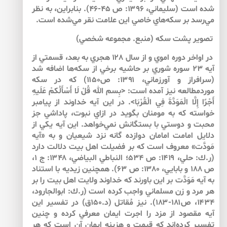
شده است (سليماني، ۱۳۹۶: ص ۴۵-۴۶). بنابراين، به نظر
مي‌رسد بر سكه‌هاي خاصي اين علامت نقر مي‌شده است.
تصوير پشت سكه (منبع. مجموعه شخصي)
در اواخر دوره اموي و از سال ۱۲۸ هجري به بعد، قسمتي از
آيه ۲۳ سوره شوري بر حاشيه برخي از سكه‌ها اضافه شد
(سرافراز و آورزماني، ۱۳۹۱: ص۱۱۵۰) كه در سكه
موردمطالعه نيز آمده است: <بِسم الله قُلْ لَا أَسْأَلُكمْ عَلَيهِ
أَجْرًا إِلَّا الْمَوَدَّةَ فِي الْقُرْبَا>. در اين آيه خداوند از پيامبر
خواسته كه به مومنان بگويد در ازاي نبوت، پاداشي جز
محبت و دوستي با بستگانش نمي‌خواهد. اين آيه يكي از
دلايل امامت امامان دوازده گانه نزد شيعيان و به «آيه
مَودَّت» معروف است كه بر فضيلت اهل بيت دلالت دارد
(ر.ك: حلي، ۱۴۱۹: ص ۵۳۴؛ النباطي البياضي، ۱۳۴۸: ج ۱،
ص ۱۸۸ و بابايي، ۱۳۸۰: ص ۶۳). همچنين زيديه با استناد
به آيه مَوَدَّت بر اين باورند كه خداوند ولايت اهل بيت را بر
هر مرد و زن مسلماني واجب كرده است (ر.ك: ابوالجارود،
۱۴۳۴، ص۱۸۱-۱۸۳). نيز مُقاتل (د.۱۵۰ق) در تفسير اين
آيه مقصود از مزد را اجرت ايمان معرفي كرده و چنين
تفسير كرده‌اند كه قيمت و هزينه ايمان آن است كه هر