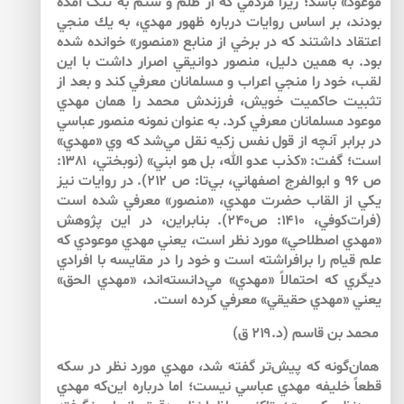
موعود» باشد؛ زيرا مردمي كه از ظلم و ستم به تنگ آمده
بودند، بر اساس روايات درباره ظهور مهدي، به يك منجي
اعتقاد داشتند كه در برخي از منابع «منصور» خوانده شده
بود. به همين دليل، منصور دوانيقي اصرار داشت با اين
لقب، خود را منجي اعراب و مسلمانان معرفي كند و بعد از
تثبيت حاكميت خويش، فرزندش محمد را همان مهدي
موعود مسلمانان معرفي كرد. به عنوان نمونه منصور عباسي
در برابر آنچه از قول نفس زكيه نقل مي‌شد كه وي «مهدي»
است؛ گفت: «كذب عدو الله، بل هو ابني» (نوبختي، ۱۳۸۱:
ص ۹۶ و ابوالفرج اصفهاني، بي‌تا: ص ۲۱۲). در روايات نيز
يكي از القاب حضرت مهدي، «منصور» معرفي شده است
(فرات‌كوفي، ۱۴۱۰: ص۲۴۰). بنابراين، در اين پژوهش
«مهدي اصطلاحي» مورد نظر است، يعني مهدي موعودي كه
علم قيام را برافراشته است و خود را در مقايسه با افرادي
ديگري كه احتمالاً «مهدي» مي‌دانسته‌اند، «مهدي الحق»
يعني «مهدي حقيقي» معرفي كرده است.
محمد بن قاسم (د.۲۱۹ ق)
همان‌گونه كه پيش‌تر گفته شد، مهدي مورد نظر در سكه
قطعاً خليفه مهدي عباسي نيست؛ اما درباره اين‌كه مهدي