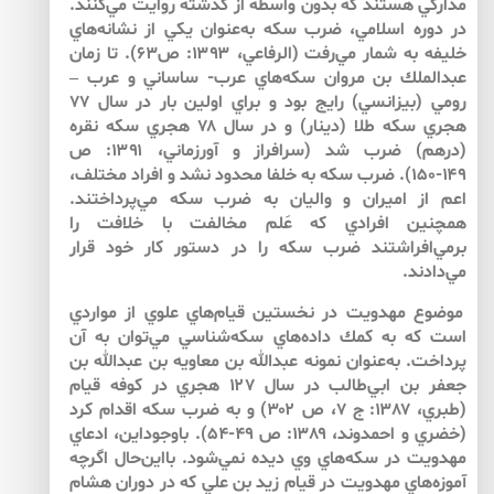
مداركي هستند كه بدون واسطه از گذشته روايت مي‌كنند.
در دوره اسلامي، ضرب سكه به‌عنوان يكي از نشانه‌هاي
خليفه به شمار مي‌رفت (الرفاعي، ۱۳۹۳: ص۶۳). تا زمان
عبدالملك بن مروان سكه‌هاي عرب- ساساني و عرب –
رومي (بيزانسي) رايج بود و براي اولين بار در سال ۷۷
هجري سكه طلا (دينار) و در سال ۷۸ هجري سكه نقره
(درهم) ضرب شد (سرافراز و آورزماني، ۱۳۹۱: ص
۱۴۹-۱۵۰). ضرب سكه به خلفا محدود نشد و افراد مختلف،
اعم از اميران و واليان به ضرب سكه مي‌پرداختند.
همچنين افرادي كه عَلم مخالفت با خلافت را
برمي‌افراشتند ضرب سكه را در دستور كار خود قرار
مي‌دادند.
موضوع مهدويت در نخستين قيام‌هاي علوي از مواردي
است كه به كمك داده‌هاي سكه‌شناسي مي‌توان به آن
پرداخت. به‌عنوان نمونه عبدالله بن معاويه بن عبدالله بن
جعفر بن ابي‌طالب در سال ۱۲۷ هجري در كوفه قيام
(طبري، ۱۳۸۷: ج ۷، ص ۳۰۲) و به ضرب سكه اقدام كرد
(خضري و احمدوند، ۱۳۸۹: ص ۴۹-۵۴). باوجوداين، ادعاي
مهدويت در سكه‌هاي وي ديده نمي‌شود. بااين‌حال اگرچه
آموزه‌هاي مهدويت در قيام زيد بن علي كه در دوران هشام