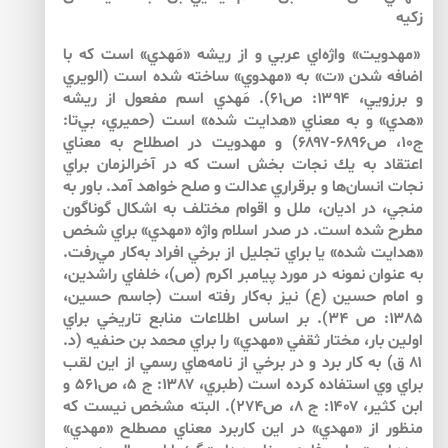
زكيه
«مهدويت» واژه‌اي عربي و از ريشه «مَهدي» است كه با
اضافه شدن «ت» به «مهدوي» ساخته شده است (الويري
و برزويي، ۱۳۹۴: ص۶۱). مَهدي اسم مفعول از ريشه
«هدي» و به معناي «هدايت ‌شده» است (حميري، بي‌‌تا:
ج۱۰، ص۶۸۹۶-۶۸۹۷) و مهدويت در اصطلاح به معناي
اعتقاد به يك نجات بخش است كه در آخرالزمان براي
نجات انسان‌‌ها و برقراري عدالت و صلح خواهد آمد. باور به
منجي، در اديان، ملل و اقوام مختلف به اشكال گوناگون
مطرح شده است. در صدر اسلام واژه «مهدي» براي شخص
«هدايت شده» يا براي تجليل از برخي افراد به‌‌كار مي‌‌رفت.
به عنوان نمونه در مورد پيامبر اكرم (ص)، خلفاي راشدين،
و امام حسين (ع) نيز به‌كار رفته است (جاسم حسين،
۱۳۸۵: ص ۳۴). بر اساس اطلاعات منابع تاريخي براي
اولين بار، مختار ثقفي «مهدي» را براي محمد بن حنفيه (د.
۸۱ ق) به كار برد و در برخي از نامه‌هاي رسمي از اين لقب
براي وي استفاده كرده است (طبري، ۱۳۸۷: ج ۵، ص۵۶۱ و
ابن كثير، ۱۴۰۷: ج ۸، ص۲۷۴). البته مشخص نيست كه
منظور از «مهدي» در اين كاربرد معناي مصطلح «مهدي»