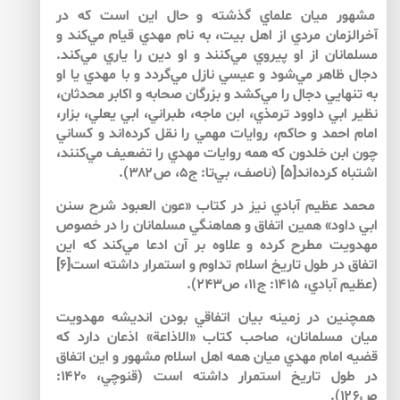
مشهور ميان علماي گذشته و حال اين است كه در
آخرالزمان مردي از اهل بيت، به نام مهدي قيام مي‌كند و
مسلمانان از او پيروي مي‌كنند و او دين را ياري مي‌كند.
دجال ظاهر مي‌‌شود و عيسي نازل مي‌گردد و با مهدي يا او
به تنهايي دجال را مي‌كشد و بزرگان صحابه و اكابر محدثان،
نظير ابي داوود ترمذي، ابن ماجه، طبراني، ابي يعلي، بزار،
امام احمد و حاكم، روايات مهمي را نقل كرده‌‌اند و كساني
چون ابن خلدون كه همه روايات مهدي را تضعيف مي‌‌كنند،
اشتباه كرده‌‌اند[۵] (ناصف، بي‌‌تا: ج۵، ص۳۸۲).
محمد عظيم آبادي نيز در كتاب «عون العبود شرح سنن
ابي داود» همين اتفاق و هماهنگي مسلمانان را در خصوص
مهدويت مطرح كرده و علاوه بر آن ادعا مي‌‌كند كه اين
اتفاق در طول تاريخ اسلام تداوم و استمرار داشته است[۶]
(عظيم آبادي، ۱۴۱۵: ج۱۱، ص۲۴۳).
همچنين در زمينه بيان اتفاقي بودن انديشه مهدويت
ميان مسلمانان، صاحب كتاب «الاذاعة» اذعان دارد كه
قضيه امام مهدي ميان همه اهل اسلام مشهور و اين اتفاق
در طول تاريخ استمرار داشته است (قنوچي، ۱۴۲۰:
ص۱۲۶).