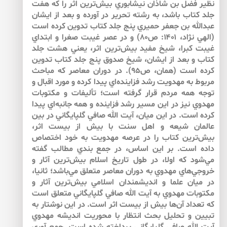
نظير فضل بن شاذان نيشابوري بيش‌‌ترين اثر را كه هفت
جلد كتاب باشد، به رشته تحرير در آورده و بعد از ايشان
عبدالله بن جعفر حميري پنج جلد كتاب تدوين كرده است
(الهي نژاد، ۱۴۰۱: ص۸۰) و در عصر غيبت صغرا و ابتداي
غيبت كبرا، شيخ مفيد بيش‌‌ترين اثر، يعني هشت جلد
كتاب و بعد از ايشان، شيخ صدوق پنج جلد كتاب تدوين
كرده است (همان، ص۹۵). در دوران معاصر كه مباحث
مربوط به مهدويت رشد فزاينده‌‌اي پيدا كرده و مورد اقبال و
توجه همه مردم قرار گرفته است؛ تأليفات و مكتوبات
مهدوي نيز در اين مسير رشد فزاينده و همه جانبه‌‌اي پيدا
كرده است. در اين ميان، آيت الله صافي گلپايگاني در بين
عالمان شيعه و اهل سنت با بيش از بيست اثر،
بيش‌‌ترين كتاب را در عرصه مهدويت به خود اختصاص
داده است. بر اين اساس، در جمع بندي مطالب گفته
مي‌‌شود كه اولا، در طول تاريخ اسلام بيش‌‌ترين آثار و
خروجي‌‌هاي مهدوي به دوران معاصر متعلق مي‌‌باشد؛ ثانيا،
در ميان علما و انديشمندان اسلامي بيش‌‌ترين آثار و
مكتوبات مهدوي به آيت الله صافي گلپايگاني متعلق است
كه تعداد آن‌‌ها بيش از بيست اثر است. در اين نوشتار به
تبيين و تحليل بحث انتظار با محوريت انديشه مهدوي