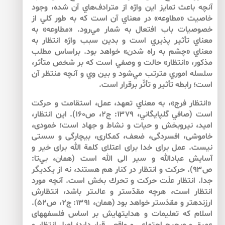
آنچه باعث تمايز اين واژه از مترادف‌‌هاي آن شده، وجود
خاصيت «مطاوعه» در معناي آن است كه به طور كلي از
خصوصيات باب افتعال به شمار مي‌‌رود. «مطاوعه» به
معناي تأثير پذيري است و بدين سبب واژه انتظار به
معناي «چشم به راه شدن» خواهد بود. براساس مطلب
مذكور، «انتظار» حالت و وصفي است كه بر شخص متأثر،
سلسله اموري مترتب مي‌‌شود و بين وي و آنچه منتظر آن
است؛ رابطه تأثير و تأثّر برقرار است.
«انتظار فرج»، به معناي تعهد، عمل، استقامت و حركت
است (صافي گلپايگاني، ۱۳۷۹: ج۲، ص۱۶۰). اين انتظار،
اميد، نيروبخش و حيات و نشاط و جهاد است؛ خمودى،
خاموشى، افسردگى، ضعف، كم‏كارى، بيچارگى و سستى
نيست. عمل براى خدا براى اعتلاى كلمة الله براى خير و
آسايش عبادالله و سير الى الله است (همان، بي‌‌تا:
ص۹۳). حركت و انتظار در كنار هم هستند، نه از يكديگر
جدا. انتظار علّت حركت و تحرك بخش است. آنچه مورد
انتظار است، هرچه مقدّس‏تر و عالى‏تر باشد، انتظارش
ارزنده‏تر و مقدّس‏تر خواهد بود (همان، ۱۳۹۱: ج۲، ص۵۲).
اسلام كه تعليمات و هدايت‏هايش بر اساس فلسفه‏هاى