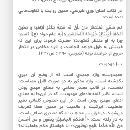
او غيبت طولاني است (بياضي، بي‌‌تا: ج۲، ص۲۳۱).
در كتاب اعلان‌‌الوري طبرسي، همين روايت با تفاوت‌‌هايي
آمده است:
لِمَ سُمِّيَ الْمُنْتَظَرَ قَالَ لِأَنَّ لَهُ غَيْبَةً يَكْثُرُ أَيَّامُهَا وَ يَطُولُ
أَمَدُهَا فَيَنْتَظِرُ خُرُوجَهُ الْمُخْلِصُون‏؛ [به امام جواد (ع)] گفتم:
چرا به او منتظر گفته‏اند؟ حضرت فرمود: براى اين كه
غيبتش به طول خواهد انجاميد، و افراد مخلص در انتظار
خروج او خواهند بود» (طبرسي، ۱۳۹۰: ص۴۳۶).
ب) مهدويت
«مهدويت» واژه‌ جديدي است كه از وضع آن ديري
نگذشته است. واژه مذكور به دو صورت قابل معناست:
نخست، در قالب مصدر صناعي به معناي مهدي بودن
است، نظير كلمه «ادعاي مهدويت» كه در اين‌‌جا به معناي
ادعاي مهدي بودن است. در اين خصوص كلماتي نظير
جاهليت، ايرانيت و عالميت بر همين معنا تعريف
مي‌‌شوند. در قرآن نيز «جاهليت» كه مصدري صناعي است،
به كار رفته است: <أَ فَحُكْمَ الْجاهِلِيَّةِ يَبْغُونَ وَ مَنْ أَحْسَنُ
مِنَ اللَّهِ حُكْماً لِقَوْمٍ يُوقِنُون>؛ آيا خواستار حكم جاهليت‏اند؟