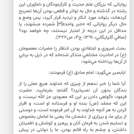
رواياتى كه بزرگان علم حديث و كارآزمودگان و نام‏آوران اين
رشته در گذشته و حال به تواتر و قطعى بودن آن‌‌ها تصريح
كرده‏اند، بتواند مورد انكار و ترديد قرار گيرد، پس وضع و
حال ديگر رواياتى كه «خبر واحد»[۳] شمرده مى‏شوند، يا
حداقل در اين درجه از اعتبار نيستند، چه خواهد بود؟
(صافي گلپايگاني، ۱۳۹۱: ج۳، ص۳۲۲).
بحث ضروري و اعتقادي بودن انتظار را حضرات معصومان
(ع) در احاديث مختلفي متذكر شده‌‌اند كه در ذيل به برخي
از آن‌‌ها پرداخته مي‌‌شود:
ابابصير مي‌گويد: امام صادق (ع) فرمودند:
آيا شما را خبر ندهم از چيزى كه خداوند هيچ عملى را از
بندگان بدون آن نمى‏پذيرد؟ گفتم: بفرماييد. حضرت
فرمود: «گواهى دادن بر اين كه معبودى جز اللَّه نيست، و
اين كه محمّد (ص) بنده او و فرستاده او است، و اقرار
كردن به هر آنچه خداوند به آن امر فرموده است، و دوستى
از براى ما، و بيزارى از دشمنان ما؛ يعنى ما امامان بخصوص
و تسليم شدن به فرمان آنان و پرهيز و كوشش و اطمينان
داشتن، و چشم به راه قائم بودن. ما را دولتى در پيش