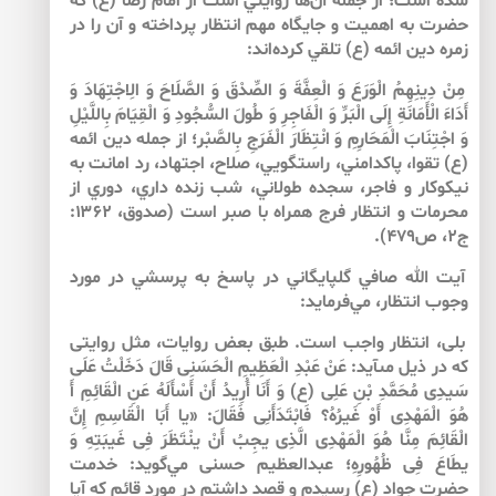
شده است؛ از جمله آن‌‌ها روايتي است از امام رضا (ع) كه
حضرت به اهميت و جايگاه مهم انتظار پرداخته و آن را در
زمره دين ائمه (ع) تلقي كرده‌اند:
مِنْ دِينِهِمُ الْوَرَعَ وَ الْعِفَّةَ وَ الصِّدْقَ وَ الصَّلَاحَ وَ الِاجْتِهَادَ وَ
أَدَاءَ الْأَمَانَةِ إِلَى الْبَرِّ وَ الْفَاجِرِ وَ طُولَ السُّجُودِ وَ الْقِيَامَ بِاللَّيْلِ
وَ اجْتِنَابَ الْمَحَارِمِ وَ انْتِظَارَ الْفَرَجِ‏ بِالصَّبْر؛ از جمله دين ائمه
(ع) تقوا، پاكدامني، راستگويي، صلاح، اجتهاد، رد امانت به
نيكوكار و فاجر، سجده طولاني، شب زنده داري، دوري از
محرمات و انتظار فرج همراه با صبر است (صدوق، ۱۳۶۲:
ج۲، ص۴۷۹).
آيت الله صافي گلپايگاني در پاسخ به پرسشي در مورد
وجوب انتظار، مي‌‌فرمايد:
بلى، انتظار واجب است. طبق بعض روايات، مثل روايتى
كه در ذيل مى‏آيد: عَنْ عَبْدِ الْعَظِيمِ الْحَسَنِى قَالَ دَخَلْتُ عَلَى
سَيدِى مُحَمَّدِ بْنِ عَلِى (ع) وَ أَنَا أُرِيدُ أَنْ أَسْأَلَهُ عَنِ الْقَائِمِ أَ
هُوَ الْمَهْدِى أَوْ غَيرُهُ؟ فَابْتَدَأَنِى فَقَالَ: «يا أَبَا الْقَاسِمِ إِنَّ
الْقَائِمَ مِنَّا هُوَ الْمَهْدِى الَّذِى يجِبُ أَنْ ينْتَظَرَ فِى غَيبَتِهِ وَ
يطَاعَ فِى ظُهُورِهِ؛ عبدالعظيم حسنى مي‌گويد: خدمت
حضرت جواد (ع) رسيدم و قصد داشتم در مورد قائم كه آيا