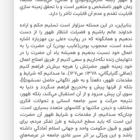
و ظهور رابطه تلازمي(وجودي و عدمي) مي‌‌باشد؛ سابعا،
زمان ظهور نامشخص و متغير است و با تحقق زمينه سازي
قابليت تقدم و عدم آن قابليت تأخر را دارد.
بنابراين، در اين مسئله سزاوار است تسليم حكم و اراده
خداوند عالم باشيم و فضيلت انتظار ظهور را از دست
ندهيم و همان‏گونه كه در روايت «على بن مهزيار» اشاره
شده است، محجوب بودن(غايب بودن) آن حضرت را به
اعمال خود نسبت بدهيم و هميشه ياد آن حضرت را در
دل‏هايمان زنده نگه‌داريم و سعى كنيم از طريق اصلاح اعمال
خود زمينه ظهور حضرتش را هرچه بيش‌‌تر فراهم كنيم
(صافي گلپايگاني، ۱۳۷۸: ص۱۲۷). ما مى‏دانيم كه شرايط و
مقدمات ظهور، دفعتاً و به طور ناگهانى حاصل نمى‏شود[۱]،
بلكه از قرن‏ها پيش و به‌‌تدريج فراهم مى‏گردد و دنيا به
سوى آن پيش مى‏رود و از آن استقبال مي‌كند، بلكه ظهور،
نتيجه حركت و سير جامعه انسانى و تحولات فكرى
مختلف و ديدن مكتب‏ها و كلاس‏هاى متعدد بسيارى است.
چنان‌كه مى‏دانيم، از مقدمات و شرايط ظهور آن حضرت،
اين است كه بايد سطح انديشه و طرز تفكر مردم، براى
ظهور و قبول حكومت واحد و جهانى اسلام آمادگي داشته
باشد و اين ويژگى بر اثر سير عادى جامعه در عرصه‌هاي