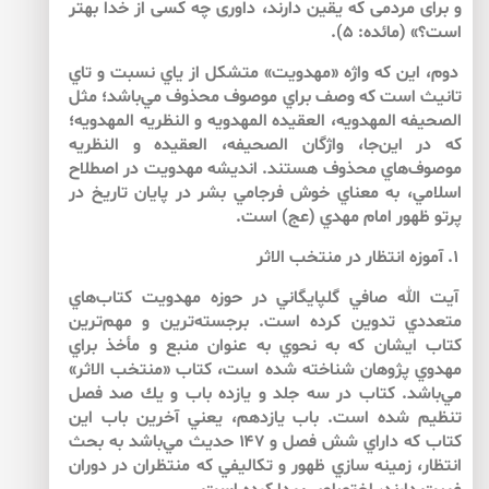
و براى مردمى كه يقين دارند، داورى چه كسى از خدا بهتر
است؟» (مائده: ۵).
دوم، اين كه واژه «مهدويت» متشكل از ياي نسبت و تاي
تانيث است كه وصف براي موصوف محذوف مي‌باشد؛ مثل
الصحيفه المهدويه، العقيده المهدويه و النظريه المهدويه؛
كه در اين‌‌جا، واژگان الصحيفه، العقيده و النظريه
موصوف‌هاي محذوف هستند. انديشه مهدويت در اصطلاح
اسلامي، به معناي خوش فرجامي بشر در پايان تاريخ در
پرتو ظهور امام مهدي (عج) است.
۱. آموزه انتظار در منتخب الاثر
آيت الله صافي گلپايگاني در حوزه مهدويت كتاب‌‌هاي
متعددي تدوين كرده است. برجسته‌‌ترين و مهم‌‌ترين
كتاب ايشان كه به نحوي به عنوان منبع و مأخذ براي
مهدوي پژوهان شناخته شده است، كتاب «منتخب الاثر»
مي‌‌باشد. كتاب در سه جلد و يازده باب و يك صد فصل
تنظيم شده است. باب يازدهم، يعني آخرين باب اين
كتاب كه داراي شش فصل و ۱۴۷ حديث مي‌‌باشد به بحث
انتظار، زمينه سازي ظهور و تكاليفي كه منتظران در دوران