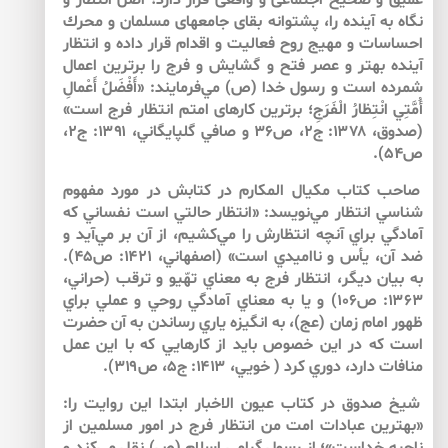
عميق و صحيح اجتماعى و واقعى قرار دارد؛ اصل انتظار و
نگاه به آينده را، پشتوانه بقاى جامعه‏اى مسلمان و محرك
احساسات و مهيج روح فعاليت و اقدام قرار داده و انتظار
آينده بهتر و عصر فتح و گشايش و فرج را برترين اعمال
شمرده است و رسول خدا (ص) مي‌‌فرمايند: «أَفْضَلُ أَعْمالِ
أُمَّتِي انْتِظارُ الْفَرَجِ؛ برترين كارهاى امتم انتظار فرج است»
(صدوق، ۱۳۷۸: ج۲، ص۳۶ و صافي گلپايگاني، ۱۳۹۱: ج۲،
ص۵۴).
صاحب كتاب مكيال المكارم در كتابش در مورد مفهوم
شناسي انتظار مي‌‌نويسد: «انتظار حالتي است نفساني كه
آمادگي براي آنچه انتظارش را مي‌كشيم، از آن بر مي‌آيد و
ضد آن، يأس و نااميدي است» (اصفهاني، ۱۴۲۱: ص۴۵).
به بيان ديگر، انتظار فرج به معناي تهّيو و ترقب (حراني،
۱۳۶۳: ص۱۰۶) و يا به معناي آمادگي روحي و عملي براي
ظهور امام زمان (عج)، به انگيزه ياري رساندن به آن حضرت
است كه در اين خصوص بايد از كارهايي كه با اين عمل
منافات دارد، دوري كرد ( خويي، ۱۴۱۳: ج۵، ص۳۱۹).
شيخ صدوق در كتاب عيون الاخبار ابتدا اين روايت را:
«بهترين عبادات امت من انتظار فرج در امور مسلمين از