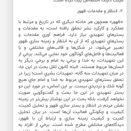
غيبت دارند، اختصاص پيدا كرده است.
۲. انتظار و مقدمات ظهور
«ظهور» همچون هر حادثه ديگري كه در تاريخ و مرتبط با
عملكرد و كاركرد بشر تحقق يافته است، به مقدمات و
بسترهاي تمهيدي نياز دارد. فراهم آوري مقدمات و
بسترهاي تمهيدي كه از آن به انتظار و زمينه سازي ظهور
تعبير مي‌‌شود، در شكل‌‌ها و قالب‌‌هاي مختلفي و با
فعاليت‌‌ها و فاعل‌‌هاي گوناگون خود نمايي مي‌‌كند. برخي از
اين تمهيدات، به خدا و برخي به امام و برخي ديگر به
انسان‌‌ها مربوط هستند. البته كانون ثقل بحث در اين جا،
در ميان تمهيدات سه گانه، تمهيدات بشري است؛ زيرا در
تحقق بسترهاي تمهيدي مربوط به خدا و امام جاي هيچ
گونه شك و ترديدي نيست. بر اين اساس، در مورد اين دو
بستر تمهيدي در اين جا بحث و گفت‌وگويي صورت
نخواهد گرفت، بلكه بحث در اين نوشتار بيش‌‌تر در زمينه
نقش مردم در انتظار و بستر سازي ظهور و تحليل كميت،
كيفيت و چگونگي فعاليت آن‌‌ها است. در بيان تحليل
كميت و كيفيت زمينه سازي و ارتباط آن با ظهور،
ديدگاه‌‌هاي مختلفي مطرح شده است. برخي از افراد به