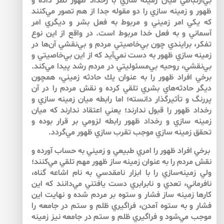
بي‌‌ارتباطي ميان زمينه سازي با رخداد ظهور نظر داده و
ظهور و زمينه سازي را دو مقوله جدا از هم تصور مي‌كنند
كه يكي امر زميني و مربوط به فعل بشر و ديگري امر
آسماني و به فعل خدا مربوط است. در واقع از اين نوع
تفكر، برايندي چون بي‌‌خاصيتي مردم و بي‌‌نقشي آن‌‌ها در
زمينه سازي ظهور به دست نمي‌‌آيد كه از اين بي‌‌خاصيتي و
بي‌‌نقشي، روحيه بي‌‌مسئوليتي در مردم رشد پيدا مي‌‌كند.
برخي افراد ظهور را به عنوان يك حادثه زميني، همچون
ديگر حادثه‌‌هاي بشري تلقي كرده و نقش مردم را در آن
پررنگ و تأثيرگذار دانسته؛ اما رابطه ميان زمينه سازي و
رخداد ظهور را قبول ندارند‌‌؛ يعني اعتقاد ندارند كه ميان
زمينه سازي و رخداد ظهور رابطه لزومي بر قرار بوده و
تحقق زمينه سازي موجب تقرب سازي ظهور مي‌‌گردد.
برخي افراد ظهور را امري طبيعي و زميني به حساب آورده و
نقش مردم را به عنوان زمينه ساز ظهور مهم تلقي مي‌كنند؛
ولي زمينه‌سازي را با ابزار نامقدسي به نام اشاعه گناه،
نافرماني، تعدي و نابرابري دست يافتني مي‌‌دانند كه اين
كارها زمينه ساز فشار و ستوه بر مردم شده و نهايت اين
فشار و به ستوه آمدن، فراگيري ظلم و ستم در جامعه را
موجب مي‌‌شود و فراگيري ظلم و ستم در جامعه نيز زمينه