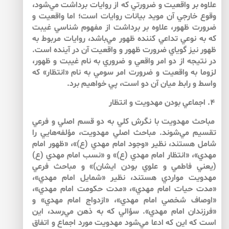
علاوه بر واقعيت و ضرورتي كه از روايات برداشت مي‌‌شود،
وقوع خارجي آن مويد بيانات روايات است؛ اما واقعيت و
ضرورت ظهور، علاوه بر برداشت از مفهوم شناسي غيبت
كه به نوعي تداعي كننده ظهور مي‌‌باشد، روايات مربوط به
ظهور نيز گوياي ضرورت ظهور و واقعيت آن در آينده است.
در نتيجه از دو امر واقعي و ضروري به نام غيبت و ظهور،
لزوما به واقعيت و ضرورت امر سومي به نام «انتظار» كه
واسط و رابط ميان آن دو است، پي خواهيم برد.
۴. اجماعي بودن مهدويت و انتظار
مباحث مهدويت با نگرش كلي به دو قسم اصلي و فرعي
تقسيم مي‌‌شوند. مباحث اصلي مهدويت، مؤلفه‌‌هايي را
شامل هستند، نظير «وجود امام مهدي (ع)»، «ظهور امام
مهدي»، «انتظار امام مهدي (ع)» و «نسب امام مهدي (ع)
(يعني فاطمي و علوي بودن ايشان)» و مباحث فرعي
مهدويت مواردي هستند، نظير «شمايل امام مهدي»،
«مدت حيات امام مهدي»، «مدت حكومت امام مهدي»،
«اوصاف شخصي امام مهدي»، «ازدواج امام مهدي» و
«فرزندان امام مهدي». سؤالي كه به ذهن مي‌رسد، اين
است كه اين كه ادعا مي‌‌شود مهدويت مورد اجماع و اتفاق