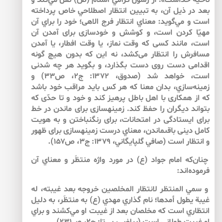
ناحيه خداست»؛ از رسول گرامي اسلام (ص) نقل مي‌‌كند و
بعد در ذيل آن، به تبيين انتظار اصطلاحي خاص پرداخته
است و مي‌‌گويد: معناي انتظار فرج الاهى؛ خود را براي آن
مهيّا كردن است، و كوشش و خودسازى براى آمدن آن
است، مانند كسى كه وقت نماز، يا وقت افطار، يا آمدن
مسافرش را انتظار مى‌‌كشد، نه اين كه بدون هيچ گونه
اقدامى دست روى دست بگذارد، و بگويد هر چه شدنى
است، خواهد شد (صدوق، ۱۳۷۲: ج۲، ص۳۳) و
زمينه‌سازي، بدان معنا كه هر كس بايد مراقب خود باشد
كه از همكارى با اهل باطل پرهيز كند و خود و تا حدّى كه
بتواند ديگران را حفظ كند. زمينه‏سازى‏ براى ماندن در خط
براى ايستادگى در امتحانات، براى رنگ‏نباختن و به هويت
كامل دينى باقى‏ماندن، معناي درست زمينه‏سازى‏ براى ظهور
و انتظار است‏ (صافي گلپايگاني، ۱۳۷۹: ج۳، ص۱۵۷).
چنان‌‌كه امام جواد (ع) در مورد واژه منتظَر و معناي آن
فرموده‌‌اند:
و سمي المنتظر لانتظار المخلصين خروجه بعد غيبته، له
غيبة يطول أمدها؛ نام گذاري مهدي (ع) به منتظَر، به دليل
انتظاري است كه مخلصان بعد از غيبت او مي‌كشند و براي