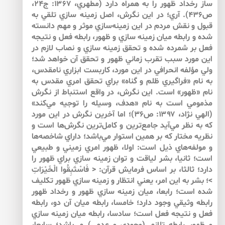
ساز رخداد ظهور را به همراه دارد (مطهري، ۱۳۶۷: ج۲۴،
ص۴۳۶). آري؛ در اين نگرش، اصل زمينه سازي تلقي به
قبول و نقش مردم در اين زمينه‌سازي موثر و مهم دانسته
شده و رابطه ميان زمينه سازي و ظهور، رابطه فعل و نتيجه
فعل بر شمرده شده و تحقق زمينه سازي و نصاب لازم در
اين مورد سبب تقرب زماني ظهور و تحقق آن خواهد شد؛
ولي مؤلفه انحرافي در اين مورد، كاربست ابزاري نامقدس،
به نام «فراگيري ظلم و گناه» براي تحقق امري مقدس به
نام «ظهور» است. اين نگرش، در واقع استنباط از نگرش
مذمومي است به نام «هدف، وسيله را توجيه مي‌كند»
(الهي نژاد، ۱۳۹۷: ص۳۶)؛ اما آخرين نگرش در اين مورد
كه به نظر مي‌‌آيد جامع‌‌ترين و كامل‌‌ترين نگرش‌‌ها است و
نظريه مختار كه بر همين استوار مي‌باشد؛ داراي شاخصه‌‌ها
و مولفه‌‌هاي ذيل است: اولا، ظهور امري زميني و طبيعي
است؛ ثانيا، بشر لياقت و توان زمينه سازي براي ظهور را
دارد؛ ثالثا، بر اساس فرمايش قرآن: < فَاسْتَبِقُوا الْخَيْرَاتِ
>؛ بشر به اين امر، يعني انتظار و زمينه سازي ظهور تكليف
شده است؛ رابعا، ميان زمينه سازي ظهور و رخداد ظهور
رابطه وثيقي وجود دارد؛ خامسا، رابطه ميان آن دو، رابطه
فعل و نتيجه فعل است؛ سادسا، رابطه ميان زمينه سازي