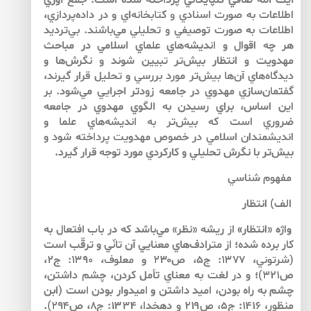
آيت الله صافي گلپايگاني پرداخته شده است. جمع آوري
اطلاعات به صورت اسنادي و كتابخانه‌‌اي و در داده‌پردازي،
اطلاعات به صورت توصيفي و تحليلي مي‌باشند. بي‌‌ترديد
هر چه اقوال و انديشه‌‌هاي علماي اسلامي در مباحث
مهدويت و انتظار بيش‌‌تر تبيين شوند و نگرش‌‌ها و
ديدگاه‌‌هاي آن‌‌ها بيش‌‌تر مورد بررسي و تحليل قرار گيرند،
گفتمان‌‌سازي مهدوي در جامعه زودتر اجرايي مي‌‌شود. بر
اين اساس، براي رسيدن به الگوي مهدوي در جامعه
ضروري است كه بيش‌‌تر به انديشه‌‌هاي علما و
انديشمندان اسلامي در خصوص مهدويت پرداخته شود و
بيش‌‌تر با نگرش تحليلي و كاركردي مورد توجه قرار گيرد.
مفهوم شناسي
الف) انتظار
واژه «انتظار» از ريشه «نظر» مي‌‌باشد كه در باب افتعال به
كار برده شده؛ از مترادف‌‌هاي معنايي آن تانّي و ترقّب است
(شرتوني، ۱۳۷۷: ج۵، ص۲۳۰ و معلوف، ۱۳۹۰: ج۲،
ص۳۲۱)؛ و در لغت به معناي تأمل كردن، چشم داشتن،
چشم به راه بودن، اميد داشتن و اميدوار بودن است (ابن
منظور، ۱۴۱۶: ج۵، ص۲۱۹ و دهخدا، ۱۳۳۴: ج۸، ص۲۹۴).