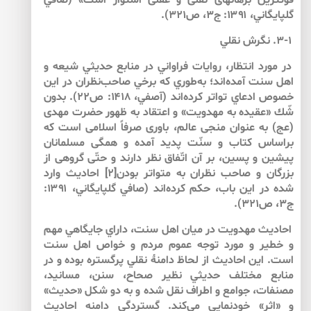
قوى‏ترين برهان‏هاى نقلى و عقلى استوار است» (صافي
گلپايگاني، ۱۳۹۱: ج۳، ص۳۲۱).
۳-۱. نگرش نقلي
در مورد انتظار، روايات فراواني در منابع حديثي شيعه و
اهل سنت آمده‌اند؛ به‌طوري كه برخي صاحب‌نظران در اين
خصوص ادعاي تواتر كرده‌اند (آصفي، ۱۴۱۸: ص۲۲). بدون
شّك «عقيده‏ به‏ مهدويت‏» و اعتقاد به ظهور حضرت مهدى
(عج) به عنوان منجى عالم، باورى صرفاً اسلامى است كه
براساس كتاب و سنّت پديد آمده و همگى مسلمانان
پيشين و پسين، بر آن اتّفاق نظر دارند و حتّى گروهى از
بزرگان و صاحب نظران به متواتر بودن‏[۲] احاديث وارد
شده در اين باب، حكم كرده‌اند (صافي گلپايگاني، ۱۳۹۱:
ج۳، ص۳۲۱).
احاديث مهدويت در ميان اهل سنت، داراي جايگاهي مهم
و خطير و مورد توجه عموم مردم و خواص اهل سنت
است. اين احاديث از لحاظ دامنۀ نقلي پرگستره بوده و در
منابع مختلف حديثي نظير صحاح، سنن، مسانيد،
مصنفات، جوامع و اطراف نقل شده و به دو شكل «حديث»
و «اثر» خودنمايي مي‌‌كند. گستردگي دامنه احاديث