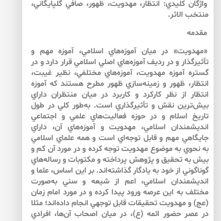
واژگان كليدي: انتظار، مهدويت، ظهور، صافي گلپايگاني،
منتخب الاثر.
مقدمه
«مهدويت» در ميان آموزه‌‌هاي اسلامي، آموزه مهم و
تأثيرگذار و در رديف آموزه‌‌هاي اصلي اسلامي قرار دارد و در
گستره آموزه مهدويت، آموزه‌‌هاي مختلفي، نظير غيبت،
انتظار، ظهور و زمينه‌سازي ظهور مطرح هستند كه آموزه
انتظار از نظر كاركرد و كاربرد در ميان منتظران داراي
بيش‌‌ترين نقش و تأثيرگذاري است. به‌‌طور كلي در طول
تاريخ اسلام و در حوزه فعاليت‌‌هاي علمي و اجتماعي
انديشمندان اسلامي، مهدويت و آموزه‌‌هاي آن، داراي
جايگاهي مهم و قابل توجه‌‌اي‌‌ است و همه علماي اسلامي
به نحوي به موضوع مهدويت توجه كرده و در مورد آن كم و
بيش به تحقيق و پژوهش پرداخته‌‌ و مكتوبات و رساله‌‌هاي
گوناگوني از خود به يادگار گذاشته‌‌اند. بر اين اساس، علما و
انديشمندان اسلامي، اعم از شيعه و سني به‌‌صورت
مختلف به اين عرصه ورود پيدا كرده و در مورد امام زمان
(عج) و مهدويت تحقيقات قابل توجهي انجام داده‌‌اند؛ مثلا
در عصر حضور ائمه (ع)، در ميان اصحاب آن‌‌ها، افرادي