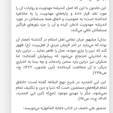
ابن خلدون با اين كه اصل انديشه مهدويت و روايات آن را
مورد نقد قرار داده و پايه‌‌هاي مهدويت را به مخاطره
انداخته است؛ به عموميت و اتفاق همه مسلمانان در مورد
انديشه مهدويت اذعان كرده و آن را جزء باورهاي فراگير
مسلمانان تلقي مي‌‌كند:
بدان! مشهور ميان تمامي اهل اسلام در گذشته اعصار آن
بوده كه مي‌‌بايد در آخر الزمان مردي از اهل‌بيت (ع) ظهور
كند كه دين را ياري نموده، عدل را ظاهر نمايد … دراين باره
به احاديثي احتجاج مي‌‌شود كه پيشوايان گفته‌‌اند؛ اما
منكران نيز دراين باره سخن رانده‌اند و چه بسا به اخباري
ديگر، با آن مخالفت كرده‌‌اند» (ابن خلدون، ۱۴۲۲: ج۱،
ص۲۴۵).
ابن ابي الحديد در شرح نهج البلاغه گفته است: «اتفاق
تمام فرقه‌‌هاي مسلمين است كه دنيا و دين و تكليف تمام
نمي‌‌شود، مگر با مهدي موعود (عج)» (ابن ابي الحديد،
۱۴۰۴: ج۱۰، ص۹۶).
منصور علي ناصف در كتاب «غاية المأمول» مي‌‌نويسد: