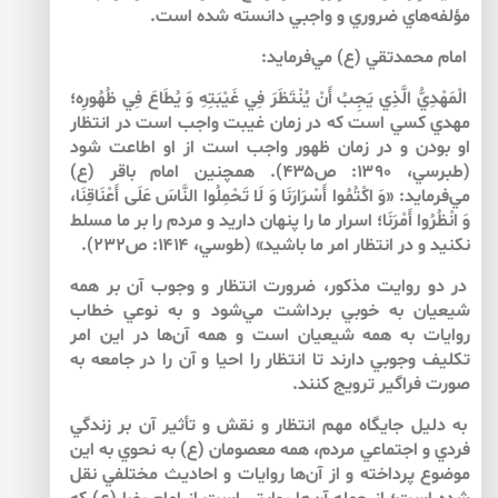
مؤلفه‌هاي ضروري و واجبي دانسته شده است.
امام محمدتقي (ع) مي‌‌فرمايد:
الْمَهْدِيُّ الَّذِي يَجِبُ‏ أَنْ‏ يُنْتَظَرَ فِي غَيْبَتِهِ وَ يُطَاعَ فِي ظُهُورِه؛
مهدي كسي است كه در زمان غيبت واجب است در انتظار
او بودن و در زمان ظهور واجب است از او اطاعت شود
(طبرسي، ۱۳۹۰: ص۴۳۵). همچنين امام باقر (ع)
مي‌‌فرمايد: «وَ اكْتُمُوا أَسْرَارَنَا وَ لَا تَحْمِلُوا النَّاسَ عَلَى أَعْنَاقِنَا،
وَ انْظُرُوا أَمْرَنَا؛ اسرار ما را پنهان داريد و مردم را بر ما مسلط
نكنيد و در انتظار امر ما باشيد» (طوسي، ۱۴۱۴: ص۲۳۲).
در دو روايت مذكور، ضرورت انتظار و وجوب آن بر همه
شيعيان به خوبي برداشت مي‌‌شود و به نوعي خطاب
روايات به همه شيعيان است و همه آن‌‌ها در اين امر
تكليف وجوبي دارند تا انتظار را احيا و آن را در جامعه به
صورت فراگير ترويج كنند.
به دليل جايگاه مهم انتظار و نقش و تأثير آن بر زندگي
فردي و اجتماعي مردم، همه معصومان (ع) به نحوي به اين
موضوع پرداخته و از آن‌‌ها روايات و احاديث مختلفي نقل