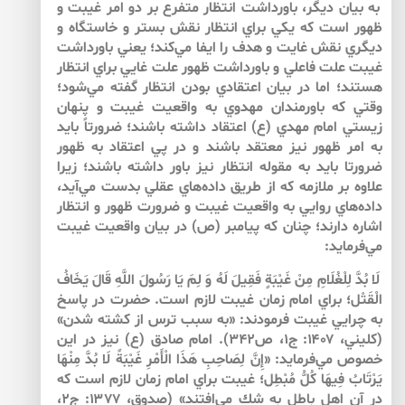
به بيان ديگر، باورداشت انتظار متفرع بر دو امر غيبت و
ظهور است كه يكي براي انتظار نقش بستر و خاستگاه و
ديگري نقش غايت و هدف را ايفا مي‌كند؛ يعني باورداشت
غيبت علت فاعلي و باورداشت ظهور علت غايي براي انتظار
هستند؛ اما در بيان اعتقادي بودن انتظار گفته مي‌‌شود؛
وقتي كه باورمندان مهدوي به واقعيت غيبت و پنهان
زيستي امام مهدي (ع) اعتقاد داشته باشند؛ ضرورتاً بايد
به امر ظهور نيز معتقد باشند و در پي اعتقاد به ظهور
ضرورتا بايد به مقوله انتظار نيز باور داشته باشند؛ زيرا
علاوه بر ملازمه كه از طريق داده‌‌هاي عقلي بدست مي‌‌آيد،
داده‌‌هاي روايي به واقعيت غيبت و ضرورت ظهور و انتظار
اشاره دارند؛ چنان كه پيامبر (ص) در بيان واقعيت غيبت
مي‌‌فرمايد:
لَا بُدَّ لِلْغُلَامِ‏ مِنْ غَيْبَةٍ فَقِيلَ لَهُ وَ لِمَ يَا رَسُولَ اللَّهِ قَالَ يَخَافُ
الْقَتْل‏؛ براي امام زمان غيبت لازم است. حضرت در پاسخ
به چرايي غيبت فرمودند: «به سبب ترس از كشته شدن»
(كليني، ۱۴۰۷: ج۱، ص۳۴۲). امام صادق (ع) نيز در اين
خصوص مي‌‌فرمايد: «إِنَّ لِصَاحِبِ هَذَا الْأَمْرِ غَيْبَةً لَا بُدَّ مِنْهَا
يَرْتَابُ فِيهَا كُلُّ مُبْطِل؛ غيبت براي امام زمان لازم است كه
در آن اهل باطل به شك مي‌‌افتند» (صدوق، ۱۳۷۷: ج۲،