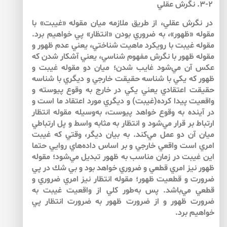
۳-۲. نگرش عقلي
در نگرش عقلي، از طريق ملازمه ميان مقوله «غيبت» با
مقوله «ظهور»، به ضروري بودن «انتظار» پي خواهيم برد.
مقوله غيبت با رويكرد ماهيت شناختي، يعني عدم ظهور و
مقوله ظهور با نگرش مفهوم شناسي، يعني آشكار شدن كه
عكس آن مي‌‌شود غايب شدن؛ ميان دو مقوله غيبت و
ظهور كه يكي با شناسه حقيقت خارجي و ديگري با شناسه
حقيقت اعتقادي يعني يكي در خارج به وقوع پيوسته و
واقعيت پيدا كرده(غيبت) و ديگري مورد اعتقاد ما است و
در آينده به وقوع خواهد پيوست، به‌‌وسيله مقوله انتظار
ارتباط بر قرار مي‌‌شود و انتظار به مثابه واسط و پل ارتباطي
ميان آن دو عمل مي‌‌كند. به بيان ديگر، وقتي كه غيبت
امري است واقعي خارجي و بر اساس داده‌‌هاي روايي حتما
اين غيبت در زمان مناسب به ظهور تبديل مي‌‌شود؛ مقوله
ظهور نيز امري قطعي و ضروري خواهد بود و بي شك در پي
ضرورت و قطعيت ظهور؛ مقوله انتظار نيز امري ضروري و
قطعي مي‌‌باشد. پس به‌‌طور كلي از واقعيت غيبت به
ضرورت ظهور و از ضرورت ظهور به ضرورت انتظار پي
خواهيم برد.