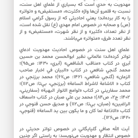
مهدويت به حدي است كه بسياري از علماي اهل سنت،
نسبت به قلمرو آن‌‌ها واژه «كثرت»، «مستفيض» و «تواتر»
را به كار برده‌‌اند؛ يعني احاديثي كه از رسول گرامي اسلام
(ص) و صحابه در خصوص امام مهدي (ع) نقل شده است،
از نظر تعداد، «كثير» و از نظر شهرت، «مستفيض» و از
نظر تعدد طرق، «متواتر» مي‌‌باشند.
علماي اهل سنت در خصوص احاديث مهدويت ادعاي
تواتر كرده‌اند؛ عالماني نظير ابوالحسن محمد بن حسين
آبري در كتاب «مناقب الشافعي» (آبري، ۱۴۳۰: ص۹۵)؛
محمد گنجي شافعي در كتاب «البيان في اخبار صاحب
الزمان» (گنجي شافعي، ۱۴۲۱: ص۶۷)؛ محمد برزنجي در
كتاب « الاشاعة لاشراط الساعة» (برزنجي، بي‌‌تا: ص۱۱۲)؛
محمد سفاريني در كتاب «لوامع الانوار البهية» (سفاريني،
۱۴۰۲: ج۲، ص۸۴)؛ محمد بن علي صبان در كتاب «اسعاف
الراغبين» (صبان، بي‌‌تا: ص۱۱۲) و صديق حسن قنوجي در
كتاب «الاذاعة لما كان و ما يكون بين يد الساعة» (قنوجي،
۱۴۲۰: ص۱۲۶).
آيت الله صافي گلپايگاني در خصوص تواتر حديثي در
خصوص انتظار و مهدويت مي‌‌نويسد: به راستى اگر چنين