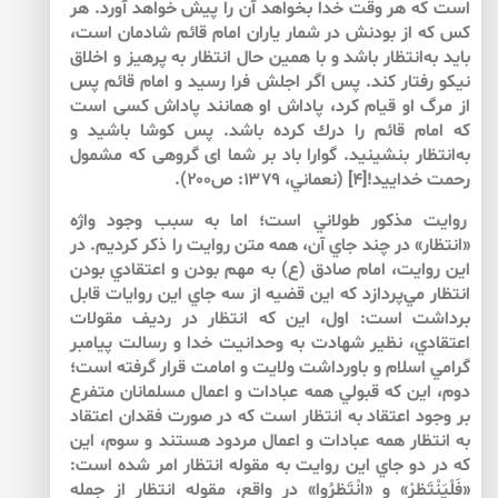
است كه هر وقت خدا بخواهد آن را پيش خواهد آورد. هر
كس كه از بودنش در شمار ياران امام قائم شادمان است،
بايد به‌‌انتظار باشد و با همين حال انتظار به پرهيز و اخلاق
نيكو رفتار كند. پس اگر اجلش فرا رسيد و امام قائم پس
از مرگ او قيام كرد، پاداش او همانند پاداش كسى است
كه امام قائم را درك كرده باشد. پس كوشا باشيد و
به‌‌انتظار بنشينيد. گوارا باد بر شما اى گروهى كه مشمول
رحمت خداييد![۴] (نعماني، ۱۳۷۹: ص۲۰۰).
روايت مذكور طولاني است؛ اما به سبب وجود واژه
«انتظار» در چند جاي آن، همه متن روايت را ذكر كرديم. در
اين روايت، امام صادق (ع) به مهم بودن و اعتقادي بودن
انتظار مي‌‌پردازد كه اين قضيه از سه جاي اين روايات قابل
برداشت است: اول، اين كه انتظار در رديف مقولات
اعتقادي، نظير شهادت به وحدانيت خدا و رسالت پيامبر
گرامي اسلام و باورداشت ولايت و امامت قرار گرفته است؛
دوم، اين كه قبولي همه عبادات و اعمال مسلمانان متفرع
بر وجود اعتقاد به انتظار است كه در صورت فقدان اعتقاد
به انتظار همه عبادات و اعمال مردود هستند و سوم، اين
كه در دو جاي اين روايت به مقوله انتظار امر شده است:
«فَلْيَنْتَظِرْ» و «انْتَظِرُوا» در واقع، مقوله انتظار از جمله