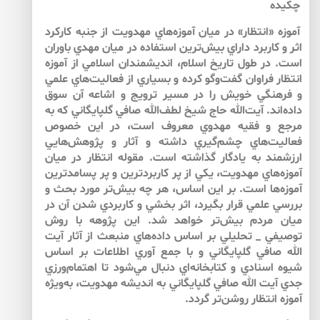
چكيده
آموزه «انتظار» در ميان آموزه‌‌هاي مهدويت از جنبه كاركرد
اثر و كاربرد داراي بيش‌‌ترين استفاده در ميان مهدي باوران
است. در طول تاريخ اسلام، انديشمندان اسلامي از آموزه
انتظار فراوان گفت‌وگو كرده‌‌ و بسياري از فعاليت‌‌هاي علمي
و فرهنگي خويش را در مسير ترويج و اشاعه آن سوق
داده‌‌اند. آيت‌الله حاج شيخ لطف‌الله صافي گلپايگاني كه به
مرجع و فقيه مهدوي معروف است، در اين خصوص
فعاليت‌‌هاي چشم‌‌گيري داشته و آثار و پژوهش‌‌هايي
ارزشمند به يادگار گذاشته است. مقوله انتظار در ميان
آموزه‌‌هاي مهدويت، يكي از پر كاربردترين و پر پسامدترين
آموزه‌‌ها است. بر اين اساس، هر چه بيش‌‌تر مورد بحث و
بررسي علمي قرار بگيرد، اثر بخشي و كاربردي شدن آن در
ميان مردم بيش‌‌تر خواهد شد. اين پژوهه با روش
توصيفي _ تحليلي بر اساس داده‌‌هاي منبعث از آثار آيت
الله صافي گلپايگاني و با جمع آوري اطلاعات بر اساس
شيوه اسنادي و كتابخانه‌‌اي دنبال مي‌‌شود تا اهتمام‌ورزي
جدي آيت الله صافي گلپايگاني به انديشه مهدويت، به‌ويژه
آموزه انتظار روشن‌تر گردد.