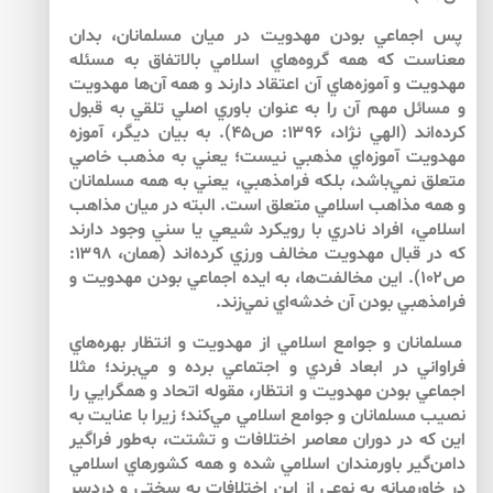
پس اجماعي بودن مهدويت در ميان مسلمانان، بدان
معناست كه همه گروه‌‌هاي اسلامي بالاتفاق به مسئله
مهدويت و آموزه‌‌هاي آن اعتقاد دارند و همه آن‌‌ها مهدويت
و مسائل مهم آن را به عنوان باوري اصلي تلقي به قبول
كرده‌اند (الهي نژاد، ۱۳۹۶: ص۴۵). به بيان ديگر، آموزه
مهدويت آموزه‌اي مذهبي نيست؛ يعني به مذهب خاصي
متعلق نمي‌‌باشد، بلكه فرامذهبي، يعني به همه مسلمانان
و همه مذاهب اسلامي متعلق است. البته در ميان مذاهب
اسلامي، افراد نادري با رويكرد شيعي يا سني وجود دارند
كه در قبال مهدويت مخالف ورزي كرده‌اند (همان، ۱۳۹۸:
ص۱۰۲). اين مخالفت‌‌ها، به ايده اجماعي بودن مهدويت و
فرامذهبي بودن آن خدشه‌اي نمي‌‌زند.
مسلمانان و جوامع اسلامي از مهدويت و انتظار بهره‌‌هاي
فراواني در ابعاد فردي و اجتماعي برده و مي‌‌برند؛ مثلا
اجماعي بودن مهدويت و انتظار، مقوله اتحاد و همگرايي را
نصيب مسلمانان و جوامع اسلامي مي‌‌كند؛ زيرا با عنايت به
اين كه در دوران معاصر اختلافات و تشتت، به‌‌طور فراگير
دامن‌‌گير باورمندان اسلامي شده و همه كشورهاي اسلامي
در خاورميانه به نوعي از اين اختلافات به سختي و دردسر