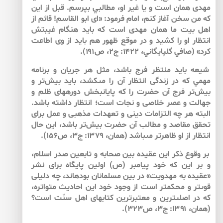
مهدى همان است و يا غير او، مطالبي بپرسم. قبل از اين
كه من سخن آغاز كنم، امام فرمود: «اى ابو القاسم! قائم از
اهل بيت ما همان مهدى است كه بايد هنگام غيبتش
انتظار او را كشيد و در موقع ظهور هم بايد از وى اطاعت
كرد» (صافي گلپايگاني، ۱۴۲۲: ج۲، ص۱۹۱).
شيعه بايد منتظر فرج باشد، مثل هر جريان و برنامه
مهمي كه در زندگى انتظار آن را مى‏كشد، بايد بيش‌‌تر و
بيش‌‌تر فرج آن حضرت را كه پايان‏بخش دوره‏هاى ظلم و
جهالت و عصر خلاصى و نجات است؛ انتظار داشته باشد.
البته هر چه التزامات دينى و تعهدات مذهبى و عمل براى
تحقق مقاصد و مطالب آن حضرت بيش‌‌تر باشد، اين حال
انتظار از او ظاهرتر مى‏باشد (همان، ۱۳۷۹: ج۳، ص۱۵۶).
بر وقوع ذكر اين عقيده بين صحابه و تابعين صدر اسلام،
و بر اين كه خود پيامبر (ص) اولين پايگاه براى نشر
«عقيده‏ به‏ مهدويت‏» در بين مسلمانان بوده‏اند، چه دليلى
قوى‏تر و محكم‏تر است از وجود خود اين احاديث متواتره،
كه در اصلى‏ترين و معتبرترين كتاب‏هاى اهل سنّت است؟
(همان، ۱۳۹۱: ج۳، ص۳۲۳).