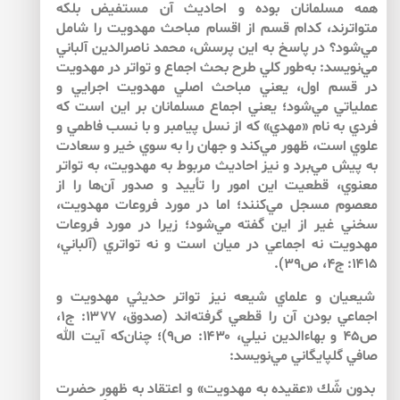
همه مسلمانان بوده و احاديث آن مستفيض بلكه
متواترند، كدام قسم از اقسام مباحث مهدويت را شامل
مي‌‌شود؟ در پاسخ به اين پرسش، محمد ناصرالدين آلباني
مي‌‌نويسد: به‌‌طور كلي طرح بحث اجماع و تواتر در مهدويت
در قسم اول، يعني مباحث اصلي مهدويت اجرايي و
عملياتي مي‌‌شود؛ يعني اجماع مسلمانان بر اين است كه
فردي به نام «مهدي» كه از نسل پيامبر و با نسب فاطمي و
علوي است، ظهور مي‌كند و جهان را به سوي خير و سعادت
به پيش مي‌‌برد و نيز احاديث مربوط به مهدويت، به تواتر
معنوي، قطعيت اين امور را تأييد و صدور آن‌ها را از
معصوم مسجل مي‌كنند؛ اما در مورد فروعات مهدويت،
سخني غير از اين گفته مي‌‌شود؛ زيرا در مورد فروعات
مهدويت نه اجماعي در ميان است و نه تواتري (آلباني،
۱۴۱۵: ج۴، ص۳۹).
شيعيان و علماي شيعه نيز تواتر حديثي مهدويت و
اجماعي بودن آن را قطعي گرفته‌‌اند (صدوق، ۱۳۷۷: ج۱،
ص۴۵ و بهاءالدين نيلي، ۱۴۳۰: ص۹)؛ چنان‌كه آيت الله
صافي گلپايگاني مي‌‌نويسد:
بدون شّك «عقيده‏ به‏ مهدويت‏» و اعتقاد به ظهور حضرت