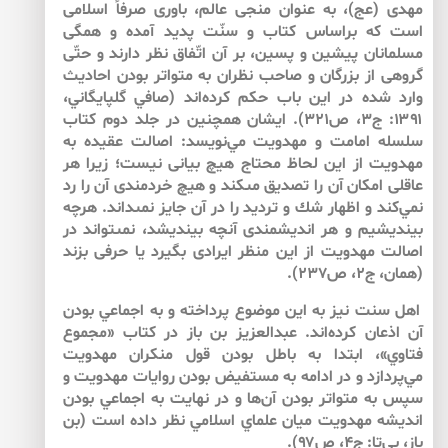
مهدى (عج)، به ‌‌عنوان منجى عالم، باورى صرفاً اسلامى
است كه براساس كتاب و سنّت پديد آمده و همگى
مسلمانان پيشين و پسين، بر آن اتّفاق نظر دارند و حتّى
گروهى از بزرگان و صاحب نظران به متواتر بودن احاديث
وارد شده در اين باب حكم كرده‌اند (صافي گلپايگاني،
۱۳۹۱: ج۳، ص۳۲۱). ايشان همچنين در جلد دوم كتاب
سلسله امامت و مهدويت مي‌‌نويسد: اصالت عقيده‏ به‏
مهدويت‏ از اين لحاظ محتاج هيچ بيانى نيست؛ زيرا هر
عاقلى امكان آن را تصديق مى‏كند و هيچ خردمندى آن را رد
نمي‌كند و اظهار شك و ترديد را در آن جايز نمى‏داند. هرچه
بينديشيم و هر انديشمندى آنچه بينديشد، نمى‏تواند در
اصالت مهدويت از اين منظر ايرادى بگيرد يا حرفى بزند
(همان، ج۲، ص۲۳۷).
اهل سنت نيز به اين موضوع پرداخته و به اجماعي بودن
آن اذعان كرده‌‌اند. عبدالعزيز بن باز در كتاب «مجموع
فتاوي»، ابتدا به باطل بودن قول منكران مهدويت
مي‌‌پردازد و در ادامه به مستفيض بودن روايات مهدويت و
سپس به متواتر بودن آن‌‌ها و در نهايت به اجماعي بودن
انديشه مهدويت ميان علماي اسلامي نظر داده است (بن
باز، بي‌‌تا: ج۴، ص۹۷).