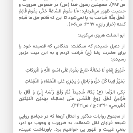
ص۴۸۲). همچنين رسول خدا (ص) در خصوص ضرورت و
حتميت ظهور مي‌‌فرمايد: «لَا تَقُومُ‏ السَّاعَةُ حَتَّى‏ يَقُومَ‏ قَائِمُ
الْحَقِّ مِنَّا؛ قيامت به پا نمي‌‌شود تا اين كه قائم حق ما قيام
كند» (خزاز رازي، ۱۳۹۷: ص۱۰۶).
ابو الصلت هروى مي‌‌گويد:
از دعبل شنيدم كه مى‏گفت: هنگامى كه قصيده خود را
براى حضرت رضا (ع) قرائت كردم و به اين بيت مزبور
رسيدم:
خُرُوجُ إِمَامٍ لَا مَحَالَةَ خَارِجٌ يَقُومُ عَلَى اسْمِ اللَّهِ وَ الْبَرَكَاتِ‏
يُمَيِّزُ فِينَا كُلَّ حَقٍّ وَ بَاطِلٍ وَ يَجْزِي عَلَى النَّعْمَاءِ وَ النَّقِمَاتِ‏
بَكَى الرِّضَا (ع) بُكَاءً شَدِيداً ثُمَّ رَفَعَ رَأْسَهُ إِلَيَّ وَ قَالَ يَا
خُزَاعِيُّ نَطَقَ رُوحُ الْقُدُسِ عَلَى لِسَانِكَ بِهَذَيْنِ الْبَيْتَيْنِ
(طبرسي، ۱۳۹۰: ج۱، ص۴۴۳).
از مجموع روايات مذكور و امثال آن‌‌ها كه در مجامع روايي
شيعه فراوان نقل شده‌اند، به ضرورت و وجوب دو امر،
يعني غيبت و ظهور پي خواهيم برد. باورداشت غيبت،