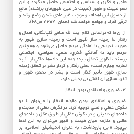
علمى و فكرى و سياسى و اجتماعى حاصل مى‏گردد و اين
نحو غيبت و ظهور (غيبت در عين ظهورهاى پراكنده) مانع
از حصول اين اهداف و موجب غير عادى شدن وضع رشد و
ترقى افراد و جوامع خواهد شد (همان، ۱۳۵۷: ص۶۸).
از آن‌‌جا كه براساس كلام آيت الله صافي گلپايگاني، اعمال و
رفتار ما زمينه ساز ظهور است و زمينه سازي ظهور به‌‌
صورت تدريجي با آمادگي مردم حاصل مي‌‌شود و همچنين
مردم بايد به آمادگي فكري، علمي، سياسي، اجتماعي
برسند تا ظهور تحقق يابد؛ همه اين داده‌‌ها حاكي از تأييد
نظريه چهارم است؛ يعني رفتار و كردار بشر بر تحقق زمينه
سازي ظهور تأثير گذار است و بشر در تحقق ظهور و
تقرب‌‌سازي آن نقش بي بديلي دارد.
۳. ضروري و اعتقادي بودن انتظار
ضروري و اعتقادي بودن مقوله انتظار را مي‌‌توان با دو
نگرش عقلي و نقلي توجيه كرد. در نگرش نقلي از حديث و
داده‌‌هاي حديثي و در نگرش عقلي از طريق عقل و داده‌‌هاي
عقلي و ملازمه ميان غيبت و ظهور مي‌‌توان به اين ادعا
پي‌‌برد. «اين باورداشت، به عنوان انديشه‏اى اسلامى، بر