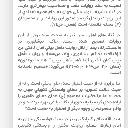
نسبت به سند روايات دقت و حساسيت بيش‌‌تري دارند،
در كتاب شريف «وابستگي جهان به امام عصر» تعدادي از
اين روايات را نقل كرده و صدور اين روايات را از معصومان
(ع) مسلم دانسته‌ است (همان، ص۷۱).
در كتاب‌هاي اهل تسنن نيز به صحت سند برخي از اين
روايات تصريح شده است. حاكم نيشابوري در
«المستدرك» بعد از نقل روايت «أهل بيتي أمان لامّتي من
الإختلاف» (حاكم نيشابوري، ج۳، ص۱۵۰)؛ و روايت «أهل
بيتي أمان لأمّتي فإذا ذهب أهل بيتي أتاهم ما يوعدون»
(همان، ج۲، ص۴۴۸، ح ۳۶۰۵)؛ مي‌گويد: «صحيح الاسناد»
است.
بنا براين، نه از حيث اعتبار سند، جاي بحثي است و نه از
حيث دلالت تصوريه بر معناي وابستگي تكويني جهان به
حجت؛ اما آيا حضرات معصوم (ع) همان معناي ظاهري را
اراده جدي كرده يا به نحوي از نكات بلاغي بهره برده‌اند و در
واقع مقصودشان وجوه ديگر از اضطرار به حجت است؟
آيت الله صافي گلپايگاني نيز در بحث «وابستگي جهان به
امام زمان»، معناي روايات مذكور را وابستگي تكويني