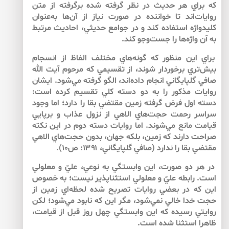
كه براي هر حديث در نظر گرفته شده برگرفته از متن
روايات‌اند تا خواننده در صورت نياز از آن‌‌ها به‌عنوان
كليدواژه استفاده كند و در جوامع حديثي، احاديث مرتبط
به آن واژه‌ها را جست‌وجو كند.
براي اين منظور كه گونه‌هاي مختلف الفاظ از انسجام
بيش‌‌تري برخوردار شوند، از تقسيمي كه مرحوم آيت الله
صافي گلپايگاني انجام داده‌اند، الگو گرفته مي‌شود. ايشان
روايات مذكور را به دو دسته كلي تقسيم كرده است:
دسته اول فرض گرفته زمين مقتضي بقا را دارد؛ اما وجود
سراسر رحمت حجت‌هاي الاهي از نزول عذاب و برپايي
قيامت مانع مي‌شوند. اما روايات دسته دوم در اين نكته
صراحت دارند كه زمين، بلكه جهان، بدون حجت‌هاي الاهي
مقتضي بقا را ندارد (صافي گلپايگاني، ۱۳۹۱: ص۱۰).
در هر دو صورت، اين وابستگي به نوعي، عليّ و معلولي
است. رابطه عليّ و معلولي استثناپذير نيست؛ به خصوص
اين كه در بعضي روايات تصريح شده لحظه‌اي زمين از
حجت خدا خالي نمي‌شود، مگر اين كه نابود مي‌شود؛ لكن
روايتي رسيده كه اين وابستگي چهل روز قبل از قيامت،
ظاهرا استثنا شده است.