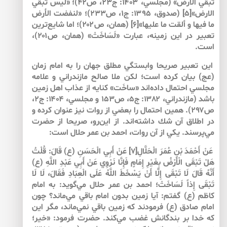
تبقي الارض» (مجلسي، ۱۴۰۳: ج۲۳، ص۴۲)؛ «ليس تبقي
الارض»[۵] (صدوق، ۱۳۹۵: ج۱، ص۲۳۳)؛ «لنفضت الأرض
ما فيها و ألقت ما عليها»[۶] (همان، ص۲۰۲)؛ اما شايع‌‌ترين
تعبير در اين زمينه، عبارت «لَسَاخَتْ» (همان، ص۲۰۱)،
است.
اين تعبير صريحا وابستگي مطلق جهان را به امام زمان
(عج) بيان كرده است؛ لكن ملا صالح مازندراني و علامه
مجلسي احتمال داده‌اند «ساخَت» كنايه از عذاب اهل زمين
باشد (مازندراني، ۱۳۸۲: ج۵، ص۱۵۳ و مجلسي، ۱۴۰۴: ج۲،
ص۲۹۷). همين احتمال را بعضي از روات نيز عنوان كرده و
در اطلاق آن شك داشته‌اند. از اين‌‌رو، صريحا از حضرت
مي‌پرسند. يكي از آن روات، احمد بن عمر حلال است:
عَنْ أَحْمَدَ بْنِ عُمَرَ الْحَلَّالِ[۷]‏ عَنْ أَبِي الْحَسَنِ (ع) قَالَ: قُلْتُ
هَلْ تَبْقَى الْأَرْضُ بِغَيْرِ إِمَامٍ فَإِنَّا نَرْوِي عَنْ أَبِي عَبْدِ اللَّهِ (ع)
أَنَّهُ قَالَ لَا تَبْقَى إِلَّا أَنْ يَسْخَطَ اللَّهُ عَلَى الْعِبَادِ فَقَالَ، لَا لَا
تَبْقَى إِذاً لَسَاخَتْ؛‏ احمد بن عمر حلال مي‌گويد: به امام
كاظم (ع) گفتم: آيا زمين بدون امام باقي مي‌ماند؟ چون
امام صادق (ع) فرمودند كه زمين باقي نمي‌ماند، مگر اين
كه خدا بر بندگانش غضب مي‌كند. حضرت فرمود: «خير؛