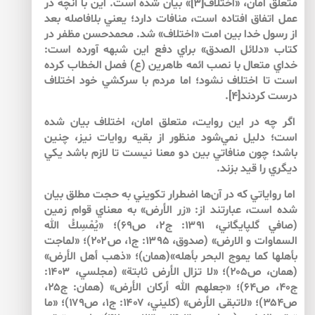
متعلق امان، «اختلاف[۳]» بيان شده است. اين با آنچه در
عمل اتفاق افتاده است، منافات دارد؛ يعني بلافاصله بعد
از رسول خدا بين امت «اختلاف» شد. محمدحسن مظفر در
كتاب «دلائل الصدق» براي دفع اين شبهه آورده است:
خداي متعال با نصب ائمه طاهرين (ع) فصل الخطاب كرده
است تا اختلاف نشود؛ اما مردم با سركشي خود اختلاف
درست كردند[۴].
اگر چه در اين روايت، متعلق امان، اختلاف بيان شده
است؛ دليل نمي‌شود منظور از بقيه روايات نيز، چنين
باشد؛ چون منافاتي بين دو معنا نيست تا لازم باشد يكي
ديگري را قيد بزند.
اما رواياتي كه در آن‌ها اضطرار تكويني به حجت مطلق بيان
شده است، عبارتند از: «زر الأرض» به معناي قوام زمين
(صافي گلپايگاني، ۱۳۹۱: ج۲، ص۶۹)؛ «يُمْسِكُ الله
السماوات و الارض» (صدوق، ۱۳۹۵: ج۱، ص۲۰۲)؛ «لماجت
بأهلها كما يموج البحر بأهله»(همان)؛ «ذهب أهل الأرض»
(همان، ص۲۰۵)؛ «لا تزال الأرض ثابتة» (مجلسي، ۱۴۰۳:
ج۴۰، ص۶۴)؛ «جعلهم الله أركان الأرض» (همان: ج۲۵،
ص۳۵۴)؛ «لاتبقى الأرض» (كليني، ۱۴۰۷: ج۱، ص۱۷۹)؛ «ما