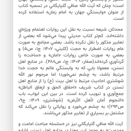
است؛ چنان كه آيت الله صافي گلپايگاني در تسميه كتاب
از عنوان «وابستگي جهان به امام زمان» استفاده كرده
است.
محدثان شيعه نسبت به نقل اين روايات اهتمام ويژه‌اي
داشته‌اند. كم‌‌تر كتاب حديثي پيدا مي‌شود كه بعضي از
تعابير مذكور را نقل نكرده باشد. بعضي مجامع به صورت
عام روايات اضطرار به حجت (كليني، ۱۴۰۷: ج۱، ص۵) و
بعضي به صورت خاص روايات «امان» و «ساخت» را
گردآوري كرده‌‌اند(صفار، ۱۴۰۴: ج۱، ص۴۸۸). در منابع اهل
تسنن، معمولا بابي كه به وابستگي عالم به حجت خدا
مرتبط باشد، به چشم نمي‌خورد؛ اما مرحوم نور الله
شوشتري احاديث مرتبط با اهل بيت (ع) را از منابع اهل
تسنن در كتاب شريف «احقاق الحق و ازهاق الباطل»
جمع‌آوري و تبويب كرده است. در بين اين ابواب، باب
«النجوم أمان‏ لأهل‏ الأرض‏» (شوشترى، ۱۴۰۹: ج۹،
ص۲۹۴)؛ به چشم مي‌‌خورد و رواياتي را نقل مي‌كند كه
مشتمل بر بسياري از تعابير مذكور مي‌باشند.
آيت الله صافي گلپايگاني نيز در «سلسله مباحث امامت و
مهدويت» به وجود اين معنا در منابع اهل تسنن اشاره