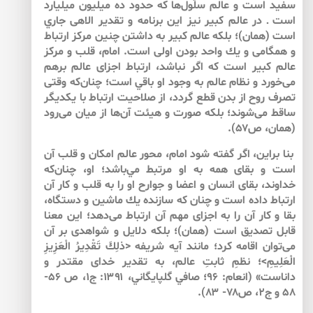
سفيد است‌ و عالم سلّول‌ها كه حدود ده‌ ميليون ميليارد
است‌ ـ در عالم كبير نيز اين برنامه و تقدير الاهى جاري
است (همان)؛ بلكه عالم كبير به داشتن چنين مركز ارتباط
و همگامى و يك واحد بودن اولى است. امام، قلب و مركز
عالم كبير است كه اگر نباشد، ارتباط اجزاى عالم برهم
مى‌خورد و نظام عالم به وجود او باقي ‌است؛ چنان‌كه وقتى
تصرف روح از بدن قطع گردد، از صلاحيت ارتباط با يكديگر
ساقط مى‌شوند؛ بلكه صورت و هيئت آن‌‌ها از ميان مى‌رود
(همان، ص۵۷).
بنا براين، اگر گفته شود امام، محور عالم امكان و قلب آن
است و بقاى همه به او مرتبط مي‌باشد؛ او، چنان‌كه
خداوند، بقاى انسان و اعضا و جوارح او را به قلب و كار آن
ارتباط داده است و چنان ‌كه سازنده يك ماشين و دستگاه،
بقا و كار آن را به اجزاى مهم آن ارتباط مى‌دهد؛ اين معنا
قابل تصديق است (همان)؛ بلكه دلايل و شواهدى بر آن
مى‌توان اقامه كرد؛ مانند آيه شريفه <ذلِكَ تَقْدِيرُ الْعَزِيزِ
الْعَلِيمِ>؛ نظمِ ثابتِ عالم، به تقدير خداى مقتدر و
داناست» (انعام: ۹۶؛ صافي گلپايگاني، ۱۳۹۱: ج۱، ص ۵۶-
۵۸ و ج۲، ص۷۸- ۸۳).