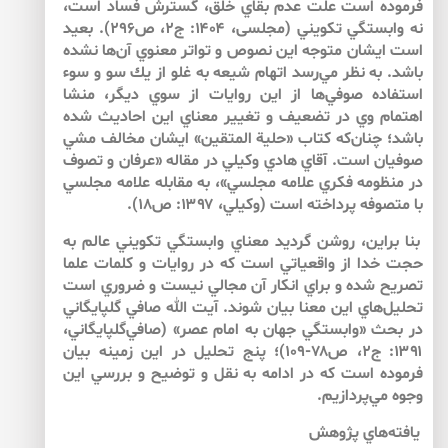
فرموده است علت عدم بقاي خلق، گسترش فساد است،
نه وابستگي تكويني (مجلسى، ۱۴۰۴: ج۲، ص۲۹۶). بعيد
است ايشان متوجه اين نصوص و تواتر معنوي آن‌‌ها نشده
باشد. به نظر مي‌رسد اتهام شيعه به غلو از يك سو و سوء
استفاده صوفي‌ها از اين روايات از سوي ديگر، منشا
اهتمام وي در تضعيف و تغيير معناي اين احاديث شده
باشد؛ چنان‌كه كتاب «حلية المتقين» ايشان مخالف مشي
صوفيان است. آقاي هادي وكيلي در مقاله «عرفان و تصوف
در منظومه فكري علامه مجلسي»، به مقابله علامه مجلسي
با متصوفه پرداخته است (وكيلي، ۱۳۹۷: ص۱۸).
بنا براين، روشن گرديد معناي وابستگي تكويني عالم به
حجت خدا از واقعياتي است كه در روايات و كلمات علما
تصريح شده و براي انكار آن مجالي نيست و ضروري است
تحليل‌هاي اين معنا بيان شوند. آيت الله صافي گلپايگاني
در بحث «وابستگي جهان به امام عصر» (صافي‌‌گلپايگاني،
۱۳۹۱: ج۲، ص۷۸-۱۰۹)؛ پنج تحليل در اين زمينه بيان
فرموده است كه در ادامه به نقل و توضيح و بررسي اين‌
وجوه مي‌پردازيم.
يافته‌هاي پژوهش