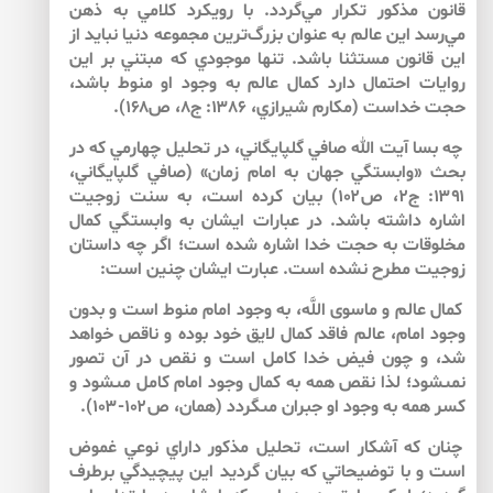
قانون مذكور تكرار مي‌گردد. با رويكرد كلامي به ذهن
مي‌رسد اين عالم به عنوان بزرگ‌‌ترين مجموعه دنيا نبايد از
اين قانون مستثنا باشد. تنها موجودي كه مبتني بر اين
روايات احتمال دارد كمال عالم به وجود او منوط باشد،
حجت خداست (مكارم شيرازي، ۱۳۸۶: ج۸، ص۱۶۸).
چه بسا آيت الله صافي گلپايگاني، در تحليل چهارمي كه در
بحث «وابستگي جهان به امام زمان» (صافي گلپايگاني،
۱۳۹۱: ج۲، ص۱۰۲) بيان كرده است، به سنت زوجيت
اشاره داشته باشد. در عبارات ايشان به وابستگي كمال
مخلوقات به حجت خدا اشاره شده است؛ اگر چه داستان
زوجيت مطرح نشده است. عبارت ايشان چنين است:
كمال عالم و ماسوى اللَّه، به وجود امام منوط است و بدون
وجود امام، عالم فاقد كمال لايق خود بوده و ناقص خواهد
شد، و چون فيض خدا كامل است و نقص در آن تصور
نمى‏شود؛ لذا نقص همه به كمال وجود امام كامل مى‏شود و
كسر همه به وجود او جبران مى‏گردد (همان، ص۱۰۲-۱۰۳).
چنان كه آشكار است، تحليل مذكور داراي نوعي غموض
است و با توضيحاتي كه بيان گرديد اين پيچيدگي برطرف