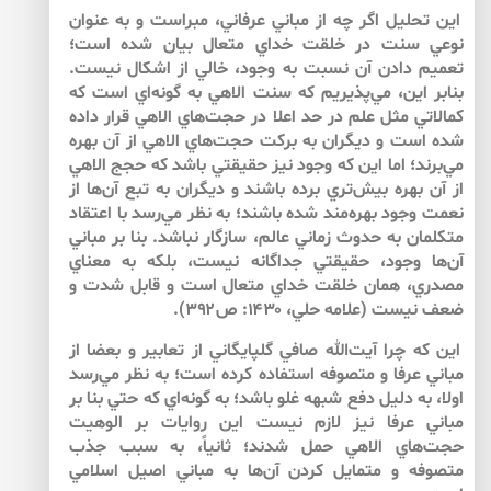
اين تحليل اگر چه از مباني عرفاني، مبراست و به عنوان
نوعي سنت در خلقت خداي متعال بيان شده است؛
تعميم دادن آن نسبت به وجود، خالي از اشكال نيست.
بنابر اين، مي‌پذيريم كه سنت الاهي به گونه‌اي است كه
كمالاتي مثل علم در حد اعلا در حجت‌هاي الاهي قرار داده
شده است و ديگران به بركت حجت‌هاي الاهي از آن بهره
مي‌برند؛ اما اين كه وجود نيز حقيقتي باشد كه حجج الاهي
از آن بهره بيش‌‌تري برده باشند و ديگران به تبع آن‌‌ها از
نعمت وجود بهره‌‌مند شده باشند؛ به نظر مي‌رسد با اعتقاد
متكلمان به حدوث زماني عالم، سازگار نباشد. بنا بر مباني
آن‌‌ها وجود، حقيقتي جداگانه نيست، بلكه به معناي
مصدري، همان خلقت خداي متعال است و قابل شدت و
ضعف نيست (علامه حلي، ۱۴۳۰: ص۳۹۲).
اين كه چرا آيت‌الله صافي گلپايگاني از تعابير و بعضا از
مباني عرفا و متصوفه استفاده كرده است؛ به نظر مي‌رسد
اولا، به دليل دفع شبهه غلو باشد؛ به گونه‌اي كه حتي بنا بر
مباني عرفا نيز لازم نيست اين روايات بر الوهيت
حجت‌هاي الاهي حمل شدند؛ ثانياً، به سبب جذب
متصوفه و متمايل كردن آن‌‌ها به مباني اصيل اسلامي