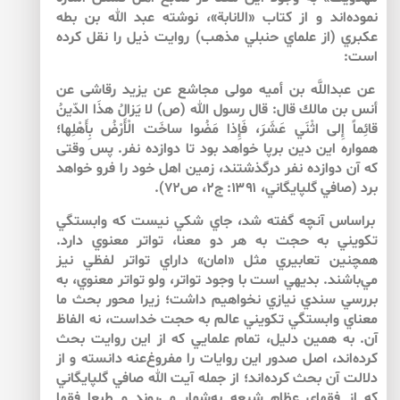
نموده‌‌اند و از كتاب «الانابة»، نوشته عبد الله بن بطه
عكبري (از علماي حنبلي مذهب) روايت ذيل را نقل كرده
است:
عن عبداللَّه بن أميه مولى مجاشع عن يزيد رقاشى عن
أنس بن مالك‏ قال: قال رسول الله (ص) لا يَزالُ هذَا الدّينُ
قائِماً إِلى‏ اثْنَي عَشَرَ، فَإِذا مَضُوا ساخَت‏ الْأَرْضُ بِأَهْلِها؛
همواره اين دين برپا خواهد بود تا دوازده نفر. پس وقتى
كه آن دوازده نفر درگذشتند، زمين اهل خود را فرو خواهد
برد (صافي گلپايگاني، ۱۳۹۱: ج۲، ص۷۲).
براساس آنچه گفته شد، جاي شكي نيست كه وابستگي
تكويني به حجت به هر دو معنا، تواتر معنوي دارد.
همچنين تعابيري مثل «امان» داراي تواتر لفظي نيز
مي‌باشند. بديهي است با وجود تواتر، ولو تواتر معنوي، به
بررسي سندي نيازي نخواهيم داشت؛ زيرا محور بحث ما
معناي وابستگي تكويني عالم به حجت خداست، نه الفاظ
آن. به همين دليل، تمام علمايي كه از اين روايت بحث
كرده‌اند، اصل صدور اين روايات را مفروغ‌عنه دانسته‌ و از
دلالت آن بحث كرده‌اند؛ از جمله آيت الله صافي گلپايگاني
كه از فقهاي عظام شيعه به‌‌شمار مي‌روند و طبعا فقها