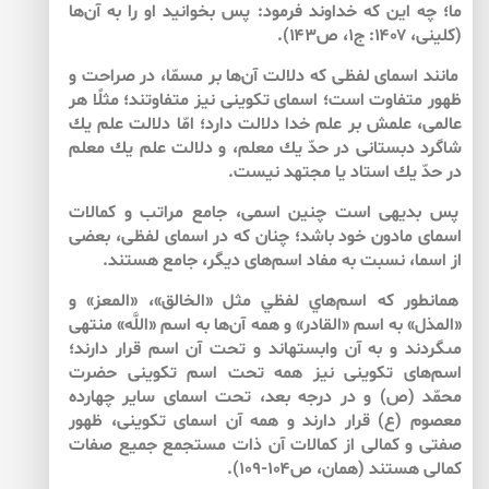
ما؛ چه اين كه خداوند فرمود: پس بخوانيد او را به آن‌‌ها
(كلينى، ۱۴۰۷: ج۱، ص۱۴۳).
مانند اسماى لفظى كه دلالت آن‌‌ها بر مسمّا،‏ در صراحت و
ظهور متفاوت است؛ اسماى تكوينى نيز متفاوتند؛ مثلًا هر
عالمى، علمش بر علم خدا دلالت دارد؛ امّا دلالت علم يك
شاگرد دبستانى در حدّ يك معلم، و دلالت علم يك معلم
در حدّ يك استاد يا مجتهد نيست.‏
پس بديهى است چنين اسمى، جامع مراتب و كمالات
اسماى مادون خود ‏باشد؛ چنان ‏كه در اسماى لفظى، بعضى
از اسما، نسبت به مفاد اسم‌هاى ديگر، جامع هستند.
همان‏طور كه اسم‌هاي لفظي مثل «الخالق»، «المعز» و
«المذل» به اسم «القادر» و همه آن‌‌ها به اسم «اللَّه» منتهى
مى‏گردند و به آن وابسته‏اند و تحت آن اسم قرار دارند؛
اسم‌هاى تكوينى نيز همه تحت اسم تكوينى حضرت
محمّد (ص) و در درجه بعد، تحت اسماى ساير چهارده
معصوم (ع) قرار دارند و همه آن اسماى تكوينى، ظهور
صفتى و كمالى از كمالات آن ذات مستجمع جميع صفات
كمالى هستند (همان، ص۱۰۴-۱۰۹).