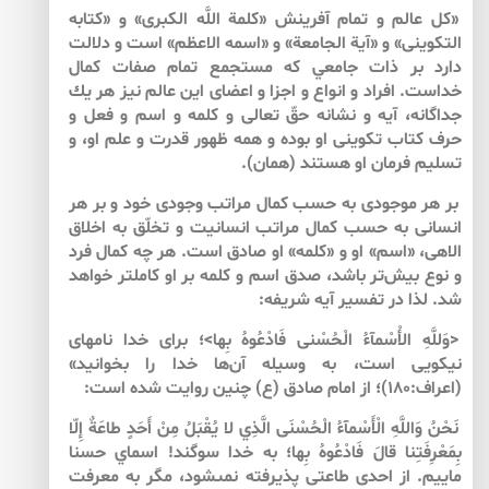
«كل عالم و تمام آفرينش «كلمة اللَّه الكبرى» و «كتابه
التكوينى» و «آية الجامعة» و «اسمه الاعظم» است و دلالت
دارد بر ذات جامعي كه مستجمع تمام صفات كمال
خداست. افراد و انواع و اجزا و اعضاى اين عالم نيز هر يك
جداگانه، آيه و نشانه حقّ تعالى و كلمه و اسم و فعل و
حرف كتاب تكوينى او بوده و همه ظهور قدرت و علم او، و
تسليم فرمان او هستند (همان).
بر هر موجودى به حسب كمال مراتب وجودى خود و بر هر
انسانى به حسب كمال مراتب انسانيت و تخلّق به اخلاق
الاهى، «اسم» او و «كلمه» او صادق است. هر چه كمال فرد
و نوع بيش‌‌تر باشد، صدق اسم و كلمه بر او كامل‏تر خواهد
شد. لذا در تفسير آيه شريفه:
<وَللَّهِ الأْسْمآءُ الْحُسْنى‏ فَادْعُوهُ بِها>؛ براى خدا نام‏هاى
نيكويى است، به وسيله آن‌‌ها خدا را بخوانيد»
(اعراف:۱۸۰)؛ از امام صادق (ع) چنين روايت شده است:
نَحْنُ وَاللَّهِ الْأَسْمآءُ الْحُسْنَى الَّذِي لا يُقْبَلُ مِنْ أَحَدٍ طاعَةٌ إِلّا
بِمَعْرِفَتِنا قالَ فَادْعُوهُ بِها؛ به خدا سوگند! اسماي حسنا
ماييم. از احدى طاعتى پذيرفته نمى‏شود، مگر به معرفت