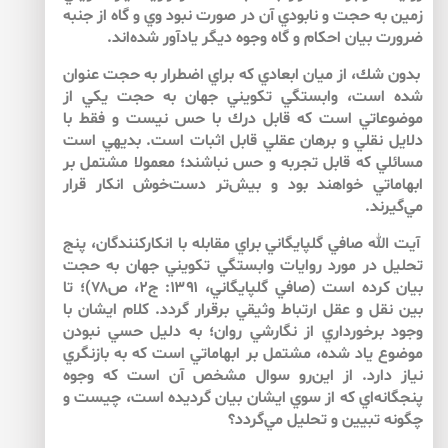
زمين به حجت و نابودي آن در صورت نبود وي و گاه از جنبه
ضرورت بيان احكام و گاه وجوه ديگر يادآور شده‌اند.
بدون شك، از ميان ابعادي كه براي اضطرار به حجت عنوان
شده است، وابستگي تكويني جهان به حجت يكي از
موضوعاتي است كه قابل درك با حس نيست و فقط با
دلايل نقلي و برهان عقلي قابل اثبات است. بديهي است
مسائلي كه قابل تجربه و حس نباشند؛ معمولا مشتمل بر
ابهاماتي خواهند بود و بيش‌‌تر دست‌خوش انكار قرار
مي‌گيرند.
آيت الله صافي گلپايگاني براي مقابله با انكاركنندگان، پنج
تحليل در مورد روايات وابستگي تكويني جهان به حجت
بيان كرده است (صافي گلپايگاني، ۱۳۹۱: ج۲، ص۷۸)؛ تا
بين نقل و عقل ارتباط وثيقي برقرار گردد. كلام ايشان با
وجود برخورداري از نگارشي روان؛ به دليل حسي نبودن
موضوع ياد شده، مشتمل بر ابهاماتي است كه به بازنگري
نياز دارد. از اين‌‌رو سوال مشخص آن است كه وجوه
پنجگانه‌اي كه از سوي ايشان بيان گرديده است، چيست و
چگونه تبيين و تحليل مي‌گردد؟