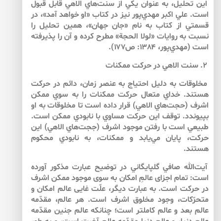
اين تحليل، به عنوان يكي از سنت‌هاي الاهي قابل قبول
است. علي اكبر مهدي‌پور نيز در كتاب «او خواهد آمد»، در
قسمتي از كتاب به نام «جان جهان»، همين تحليل را
نسبت به روايات «لولا الحجة» مطرح كرده و آن را پذيرفته
است (مهدي‌پور، ۱۳۸۴: ص۱۷۷).
۲. سنت الاهي در حركت ممكنات
مخلوقات به دليل احتياج به عنصر زمان، دائم در حركت
هستند. خداي متعال حركت ممكنات را به‌ سوي ممكن
اشرف (حجت‌هاي الاهي) قرار داده است تا مخلوقات به او
بپيوندد. توقف اين حركت مساوي با نابودي ممكن است.
طبيعي است با رفتن موجود اشرف (ججت‌هاي الاهي) اين
حركت، پايان مي‌يابد و ممكنات، به نابودي محكوم
هستند.
آيت‌الله صافي گلپايگاني در توضيح عبارت مذكور آورده
است: تمام اجزاى عالمِ امكان به سوى موجود ممكن اشرف
در حركت است. به عبارت ديگر، علّت غايى عالم امكان و
متحرّكات، وجود مخلوق اشرف است. هر عالم، مقدّمه
عالم بعد و عالم كامل‏تر است؛ چنان‏كه عالم جنين مقدّمه