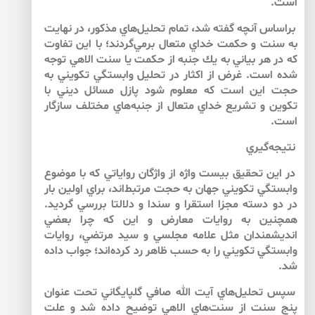
است.
براساس آنچه گفته شد، تمام تحليل‌هاي مذكور، در نهايت
به سنت و حكمت خداي متعال برمي‌گردند؛ با اين تفاوت
كه در هر بياني به يك جنبه از حكمت يا سنت الاهي توجه
شده است. غرض از اكثار در تحليل وابستگي تكويني به
حجت اين است كه معلوم شود پازل مسائل ديني با
تكوين و تشريع خداي متعال از جنبه‌هاي مختلف سازگار
است.
نتيجه‌‌گيري
در اين تحقيق بيست واژه از واژگان رواياتي كه با موضوع
وابستگي تكويني جهان به حجت مرتبط‌اند، براي اولين بار
در دو دسته مجزا استقرا و سندا و دلالتا بررسي گرديد.
همچنين به روايات معارض و اين كه چرا بعضي
انديشمندان مثل علامه مجلسي و سيد مرتضي، روايات
وابستگي تكويني را به حسب ظاهر رد كرده‌اند؛ جواب داده
شد.
سپس تحليل‌هاي آيت الله صافي گلپايگاني تحت عنوان
پنج سنت از سنت‌هاي الاهي توضيح داده شد و علت