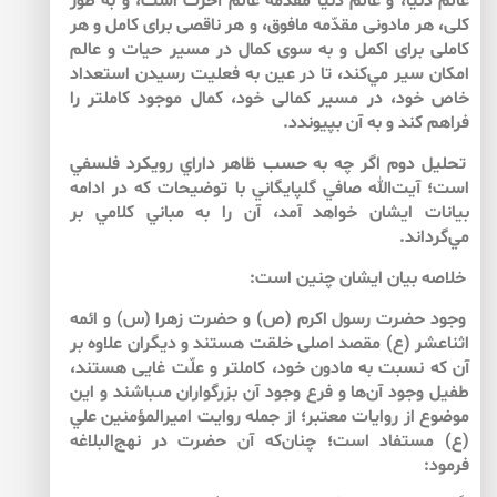
عالم دنيا، و عالم دنيا مقدّمه عالم آخرت است، و به طور
كلى، هر مادونى مقدّمه مافوق، و هر ناقصى براى كامل و هر
كاملى براى اكمل و به سوى كمال در مسير حيات و عالم
امكان سير مي‌كند، تا در عين به فعليت رسيدن استعداد
خاص خود، در مسير كمالى خود، كمال موجود كامل‏تر را
فراهم كند و به آن بپيوندد.
تحليل دوم اگر چه به حسب ظاهر داراي رويكرد فلسفي
است؛ آيت‌الله صافي گلپايگاني با توضيحات كه در ادامه
بيانات ايشان خواهد آمد، آن را به مباني كلامي بر
مي‌گرداند.
خلاصه بيان ايشان چنين است:
وجود حضرت رسول اكرم (ص) و حضرت زهرا (س) و ائمه
اثنا‏عشر (ع) مقصد اصلى خلقت هستند و ديگران علاوه بر
آن كه نسبت به مادون خود، كامل‏تر و علّت غايى هستند،
طفيل وجود آن‌‌ها و فرع وجود آن بزرگواران مى‏باشند و اين
موضوع از روايات معتبر؛ از جمله روايت اميرالمؤمنين علي
(ع) مستفاد است؛ چنان‌كه آن حضرت در نهج‌البلاغه
فرمود: