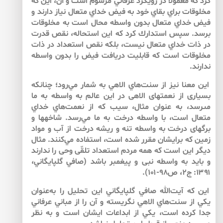
كرد كه معمولا در رويكرد عرفاني مرسوم است و آن، اين كه
مخلوقات براي بقاي خود به فيض خداي متعال نياز دارند و
فيض خداي متعال بدون واسطه محال است به مخلوقات
برسد. سپس استدارك كرد كه اين استحاله، نقص قدرت
در ذات خداي متعال نيست، بلكه نقص استعداد در ذات
مخلوقات است كه قابليت دريافت فيض را بدون واسطه
ندارند.
اين معنا نيز از سنت‌هاي الاهي به شمار مي‌رود؛ چنان‏كه
بسيارى از نعمت‏هاى الاهى در اين عالم به واسطه به ما
مى‏رسد، به عنوان مثال، سيب كه از نعمت‌هاي خداي
متعال است، با واسطه درخت به ما مي‌رسد. شاخه‏ها و
برگ‏هاى درخت به واسطه تنه و ريشه درخت از آب و مواد
زمين كه برايشان مقرر شده است، استفاده مي‌كنند. مثال
ديگر اين است كه همه مردم استعداد تلقّى وحى را ندارند
و بايد به واسطه نبى و پيغمبر باشد (صافي گلپايگاني،
۱۳۹۱: ج۲، ص۹۸-۱۰۱).
اين كه آيت‌الله صافي گلپايگاني اين تحليل را به‌‌عنوان
يكي از سنت‌هاي الاهي نگريسته و آن را از مباني عرفاني
جدا كرده است، يكي از ابداعات ايشان است و به نظر