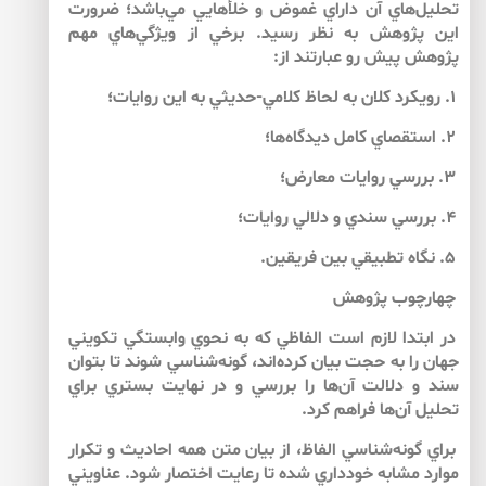
تحليل‌هاي آن داراي غموض و خلأهايي مي‌باشد؛ ضرورت
اين پژوهش به نظر رسيد. برخي از ويژگي‌هاي مهم
پژوهش پيش رو عبارتند از:
۱. رويكرد كلان به لحاظ كلامي-حديثي به اين روايات؛
۲. استقصاي كامل ديدگاه‌ها؛
۳. بررسي روايات معارض؛
۴. بررسي سندي و دلالي روايات؛
۵. نگاه تطبيقي بين فريقين.
چهارچوب پژوهش
در ابتدا لازم است الفاظي كه به نحوي وابستگي تكويني
جهان را به حجت بيان كرده‌اند، گونه‌شناسي شوند تا بتوان
سند و دلالت آن‌‌ها را بررسي و در نهايت بستري براي
تحليل آن‌‌ها فراهم كرد.
براي گونه‌شناسي الفاظ، از بيان متن همه احاديث و تكرار
موارد مشابه خودداري شده تا رعايت اختصار شود. عناويني