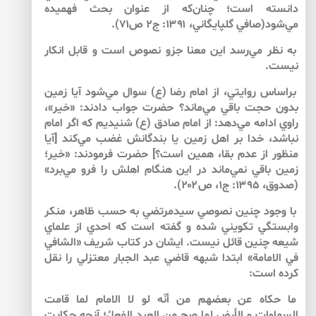
دانسته است؛ چنان‌كه از عنوان بحث فهميده
مي‌شود(صافي گلپايگاني، ۱۳۹۱: ج۲ ص۷۱).
به نظر مي‌رسد اين معنا جزو نصوص است و قابل انكار
نيست.
براساس روايتي، از امام رضا (ع) سوال مي‌شود آيا زمين
بدون حجت باقي مي‌ماند؟ حضرت جواب دادند: «خير»،
راوي ادامه مي‌دهد: از امام صادق (ع) شنيديم كه اگر امام
نباشد، خدا بر اهل زمين يا بندگانش غضب مي‌كند [آيا
منظور از عدم بقا، همين است؟] حضرت فرمودند: «خير؛
زمين باقي نمي‌ماند در اين هنگام اهلش را فرو مي‌برد»
(صدوق، ۱۳۹۵: ج۱، ص۲۰۲).
با وجود چنين نصوصي سيدمرتضي به حسب ظاهر، منكر
وابستگي تكويني شده و گفته است كه احدي از علماي
شيعه چنين قائل نيست. ايشان در كتاب شريف «الشافي
في الامامة» ابتدا شبهه قاضي عبد الجبار معتزلي را نقل
كرده است:
ما حكاه عن بعضهم من أنّه لو لا الامام لما قامت
السماوات و الأرض لما صح من العبد الفعلُ؛ آنچه حكايت