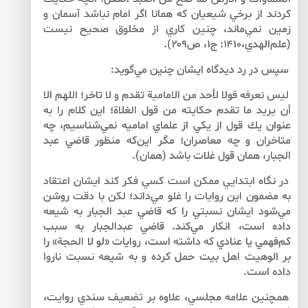
كردند از برخي شيعيان كه همانا اگر امام نباشد آسمان و
زمين نمي‌ماند، چنين كاري از مخلوق صحيح نيست
(علم‌الهدي،۱۴۱۰: ج۱، ص۲۰۹).
سپس در رد ديدگاه ايشان چنين مي‌گويد:
ليس نعرفه قولا لأحد من الامامية تقدم و لا تاخر؛ اللهم الا
أن يريد ما تقدم حكايته من قول الغلاة؛ اين كلام را به
عنوان يك قول از يكي از علماي اماميه نمي‌شناسيم، چه
متاخران و چه معاصران؛ مگر اين‌كه منظور قاضي عبد
الجبار، همان قول غلات باشد (همان).
در نگاه ابتدايي ممكن است كسي فكر كند ايشان اعتقاد
به مضمون اين روايات را غلو مي‌داند؛ لكن با دقت روشن
مي‌شود ايشان نسبتي را كه قاضي عبد الجبار به شيعه
داده است، انكار مي‌كند. قاضي عبدالجبار به سبب
كم‌فهمي يا عنادي كه داشته است، روايات «لو لا الحجة» را
بر الوهيت اهل بيت حمل كرده و به شيعه نسبت ناروا
داده است.
همچنين علامه مجلسي، علاوه بر تضعيف سندي روايت،