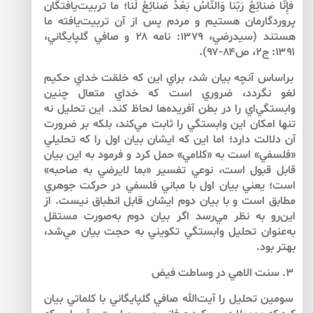
فَإِنّا صَنائِعُ رَبّنا وَالنّاسُ بَعْدُ صَنائِعُ لَنا؛ ما تربيت‌يافتگان
پروردگارمان هستيم و مردم پس از آن تربيت‌يافته ما
هستند (سيدرضي، ۱۳۷۹: نامه ۲۸ و صافي گلپايگاني،
۱۳۹۱: ج۲، ص۸۴-۹۷).
براساس آنچه بيان شد، براي اين كه خلقت خداي حكيم
لغو نگردد، ضروري است كه خداي متعال چنين
وابستگي‌اي را در بطن آفريده‌ها لحاظ كند. اين تحليل نه
تنها امكان اين وابستگي را ثابت مي‌كند، بلكه بر ضرورت
آن دلالت دارد؛ اما اين كه ايشان بيان اول را كه تحليلي
«فلسفي» است به «كلامي» حمل كرد و فرمود به اين بيان
قابل قبول است، نوعي تفسير «بما لايرضي به صاحبه»
است؛ يعني بيان اول با مباني فلسفي در حركت جوهري
مطابق است و با بيان دوم ايشان قابل انطباق نيست. از
اين‌‌رو به نظر مي‌رسد اگر بيان دوم به‌‌صورت مستقل
به‌‌عنوان تحليل وابستگي تكويني به حجت بيان مي‌شد،
بهتر بود.
۳. سنت الاهي در وساطت فيض
سومين تحليل را آيت‌الله صافي گلپايگاني با كلماتي بيان