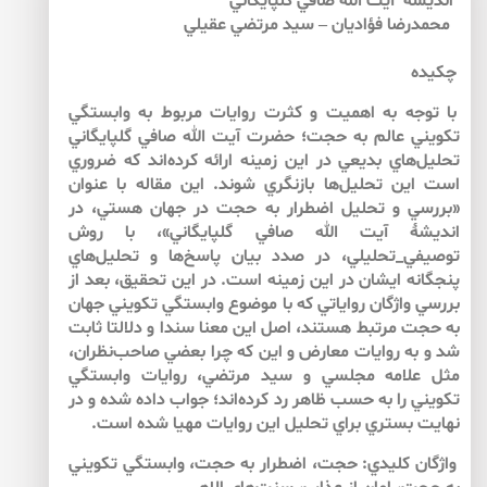
انديشۀ آيت الله صافي گلپايگاني
محمدرضا فؤاديان – سيد مرتضي عقيلي
چكيده
با توجه به اهميت و كثرت روايات مربوط به وابستگي
تكويني عالم به حجت؛ حضرت آيت الله صافي گلپايگاني
تحليل‌هاي بديعي در اين زمينه ارائه كرده‌اند كه ضروري
است اين تحليل‌ها بازنگري شوند. اين مقاله با عنوان
«بررسي و تحليل اضطرار به حجت در جهان هستي، در
انديشۀ آيت الله صافي گلپايگاني»، با روش
توصيفي_تحليلي، در صدد بيان پاسخ‌ها و تحليل‌هاي
پنجگانه ايشان در اين زمينه است. در اين تحقيق، بعد از
بررسي واژگان رواياتي كه با موضوع وابستگي تكويني جهان
به حجت مرتبط هستند، اصل اين معنا سندا و دلالتا ثابت
شد و به روايات معارض و اين كه چرا بعضي صاحب‌نظران،
مثل علامه مجلسي و سيد مرتضي، روايات وابستگي
تكويني را به حسب ظاهر رد كرده‌اند؛ جواب داده شده و در
نهايت بستري براي تحليل اين روايات مهيا شده است.
واژگان كليدي: حجت، اضطرار به حجت، وابستگي تكويني