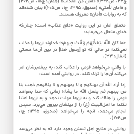
ج۲۳، ص۳۴۲)؛ «امان من العذاب» (همان: ج۱۵، ص۲۶۲)
و «أمان لأمتي‏» (صدوق، ۱۳۹۵: ج۱، ص۲۰۵)؛ بيان شده‌اند
كه به روايات «أمان» معروف هستند.
متعلق امان در اين روايت «دفع عذاب» است؛ چنان‌كه
خداي متعال مي‌فرمايد:
<ما كانَ اللَّهُ لِيُعَذِّبَهُمْ وَ أَنْتَ فِيهِمْ>؛ خداوند آن‌‌ها‌‌ را عذاب
نمي‌كند؛ در حالي كه تو [رسول خدا] در بين آن‌‌ها هستي
(انفال: ۳۳).
يا وقتي مي‌خواهد قومي را عذاب كند، به پيغمبرشان امر
مي‌كند آن‌جا را ترك كنند. در روايتي آمده است:
إذا أراد الله أن يهلكهم و لا يمهلهم و لا ينظرهم ذهب بنا
من بينهم ثم يفعل الله ما يشاء؛ زماني كه خدا بخواهد
قومي را هلاك كند و به آن‌‌ها مهلت ندهد و به آن‌‌ها اعتنا
نكند؛ ما اهل‌‌البيت (ع) را از بينشان بيرون مي‌برد. سپس
انجام مي‌دهد، آنچه را مي‌خواهد (صدوق‏، ۱۳۹۵: ج۱،
ص۲۰۴).
روايتي در منابع اهل تسنن وجود دارد كه به نظر مي‌رسد