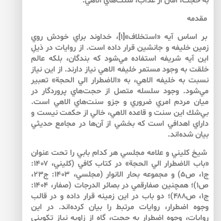
به حجت، امان از عذاب، سنت‌هاي الاهي.
مقدمه
بر اساس آيه «استخلاف»[۱]، خداوند براي خودش روي
زمين خليفه و جانشين قرار داده است. از روايات در ذيلِ
اين آيه شريفه استفاده مي‌شود كه بندگان، بلكه عالم
خلقت به وجود مستمر خليفه الاهي نياز دارند. از اين نياز
نسبت به خليفه الاهي، به «الاضطرار الي الحجة» تعبير
مي‌شود. وجود سلسله متصل از حجت‌هاي پروردگار در
ميان مردم امري ضروري و جزو سنت‌هاي الاهي است.
بي‌شك اين سنت و قاعده الاهي، خالي از حكمت نيست و
داراي اهدافي است كه بخشي از آن‌ها در مجامع حديثي
بيان شده‌اند.
شيخ كليني و علامه مجلسي هر كدام بابي را تحت عنوان
«باب الاضطرار الي الحجة» در كتاب كافي (كليني، ۱۴۰۷:
ج۱، ص۵) و مجموعه بحار الانوار (مجلسي، ۱۴۰۳: ج۲۳،
ص۱)؛ همچنين صفارقمي در بصائر الدرجات (صفار، ۱۴۰۴:
ج۱، ص۴۸۸)؛ دو باب در اين زمينه قرار داده‌ و در قالب
وجوه اضطرار، روايات مرتبط را بيان كرده‌اند. در اين
روايات، وجوه اضطرار به حجت، گاه از زاويه نياز تكويني