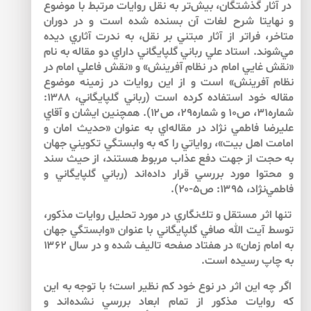
در آثار گذشتگان، بيش‌‌تر به نقل روايات مرتبط با موضوع
و نهايتا شرح لغات آن بسنده شده است و در دوران
متاخر، فراتر از آثار مبتني بر نقل، به ندرت آثاري ديده
مي‌شوند. استاد علي رباني گلپايگاني داراي دو مقاله به نام
«نقش غايي امام در نظام آفرينش» و «نقش فاعلي امام در
نظام آفرينش» است و از اين روايات در زمينه موضوع
مقاله خود استفاده كرده است (رباني گلپايگاني، ۱۳۸۸:
شماره۳۱، ص۱۰ و شماره۲۹، ص۱۲). همچنين ايشان و آقاي
عليرضا فاطمي نژاد در مقاله‌اي به عنوان «حديث امان و
امامت اهل بيت»، رواياتي را كه به وابستگي تكويني جهان
به حجت از جهت دفع عذاب مربوط هستند، از حيث سند
و محتوا مورد بررسي قرار داده‌اند (رباني گلپايگاني و
فاطمي‌نژاد، ۱۳۹۵: ص۵-۲۰).
تنها اثر مستقل و تك‌نگاري در مورد تحليل روايات مذكور،
توسط آيت الله صافي گلپايگاني با عنوان «وابستگي جهان
به امام زمان» در هفتاد صفحه تاليف شده و در سال ۱۳۶۲
به چاپ رسيده است.
اگر چه اين اثر در نوع خود كم نظير است؛ با توجه به اين
كه روايات مذكور از تمام ابعاد بررسي نشده‌اند و