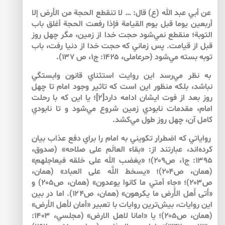
عن أبي عبد الله (ع) قال: … لا تنقطع الحجة من الأرض إلا
أربعين يوما قبل يوم القيامة فإذا رفعت الحجة أغلق باب
التوبة؛ منقطع نمي‌شود حجت خدا از زمين، مگر چهل روز
قبل از قيامت. پس زماني كه حجت خدا از دنيا رفت، باب
توبه بسته مي‌شود (حرعاملى، ۱۴۲۵: ج۱، ص ۱۳۷).
به نظر مي‌رسد اين روايت استثناي قانون وابستگي
نباشد، بلكه منظور اين است كه تاثير وجود امام تا چهل
روز بعد از فوت ايشان ادامه دارد[۲]؛ يا اين كه با رحلت
امام، مقدمات نابودي زمين شروع مي‌شود و تا نابودي
كامل آن، چهل روز طول مي‌كشد.
رواياتي كه اضطرار تكويني به امام را براي دفع عذاب بيان
كرده‌اند، عبارتند از: «بقاء العالَم على صلاحه» (صدوق،
۱۳۹۵: ج۱، ص۲۰۹)؛ «يغضب الله على خلقه فيعاجلهم»
(همان، ص۲۰۴)؛ «يسخط اللَّه على العباد» (همان،
ص۲۰۳)؛ «جاء أمتي ما كانوا يوعدون» (همان، ص۲۰۵) و
«أَتى أَهل الأَرض ما يكرهون» (همان، ص‌۱۲۴). اما در بين
اين روايات، بيش‌‌ترين روايات با تعبير «أمان لأهل الأرض»
(همان، ص۲۰۵)؛ يا «امانا لاهل الارض» (مجلسي، ۱۴۰۳: