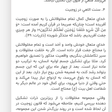
مي‌رسد منعي از قبول اين تحليل نباشد.
۴. سنت الاهي در زوجيت
خداي متعال كمال تمام مخلوقاتش را به صورت زوجيت
آفريده است؛ چنان‌كه صريحا در قرآن كريم آمده است: <وَ
مِنْ كُلِّ شَيْءٍ خَلَقْنا زَوْجَيْنِ لَعَلَّكُمْ تَذَكَّرُونَ>؛ واز هر چيزي
جفت آفريديم. باشد كه متذكّر شويد» (ذاريات: ۴۹).
خداي متعال خودش واحد و اَحَد است و تمام مخلوقاتش
را محتاج جفت قرار داده است. اگر به خلقت مخلوقات و
سير تكاملشان بنگريم، واقعيت مذكور را تصديق خواهيم
كرد. مثلا براي تشكيل جسم اوليه انسان، به تركيب دو
ماده نياز است. بعد از چهار ماه براي اين كه اين جسم
بتواند رشد كند، به ضميمه شدن روح نياز دارد. بعد از اين
كه انسان به بلوغ مي‌رسد، به ازدواج نياز پيدا مي‌كند و
حتي وقتي از دنيا مي‌رود، براي كمال خود در عالم ديگر به
شفاعت اهل بيت (ع) محتاج است.
وقتي مجموعه مخلوقات را از ريزترين ذرات تشكيل
دهنده بررسي كنيم، ملاحظه مي‌شود كه قانون زوجيت در
آن لحاظ شده است و در روند بزرگ‌تر شدن اين مجموعه،