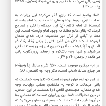
زمين باقي نمي‌ماند بلكه زير و رو مي‌شود» (صدوق، ۱۳۸۵:
ج۱، ص۱۹۷).
كاملا واضح است كه راوي فكر مي‌كرده اين روايات به
عذاب الاهي مربوط بوده و بقاي عالم به وجود امام وابسته
نيست؛ امّا امام كاظم (ع) اين ديدگاه را نفي و تصريح
كردند كه بقاي عالم مطلقا به وجود امام وابسته است. اين
معنا با آياتي از قرآن نيز مناسبت دارد. خداي متعال
فرموده است: <كُلُّ مَنْ عَلَيْها فان ٍوَ يَبْقى وَجْهُ رَبِّكَ ذُو
اَلْجَلالِ وَ اَلْإِكْرام>؛ همه آنان كه روي اين زمين هستند، فاني
مي‌شوند و تنها وجهِ باشكوه و ارجمندِ پروردگارت باقي
مي‌ماند» (الرحمن: ۲۶ و ۲۷).
در آيه ديگري فرموده است: <كُلُّ شَيْءٍ هالِكٌ إِلاّ وَجْهَهُ>؛
هر چيزي هلاك شدني است، مگر وجه او» (قصص: ۸۸).
در اين دو آيه، قرآن فرموده است كه تنها وجه خداست كه
باقي مي‌ماند. با توجه به مقتضاي بعضي روايات، وجه
خداي متعال، حجت‌‌هاي الاهي (ع) هستند. بر اين اساس،
در بين مخلوقات، فقط اين‌ بزرگوران هستند كه مقتضي بقا
در آن‌‌ها قرار داده شده است. همچنين معلوم مي‌شود كه
منظور از وابستگي زمين به حجت الاهي، وابستگي جهان