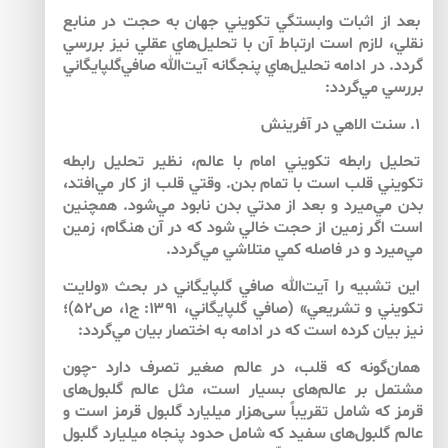
بعد از اثبات وابستگي تكويني جهان به حجت در منابع
نقلي، لازم است ارتباط آن با تحليل‌هاي عقلي نيز بررسي
گردد. در ادامه تحليل‌هاي پنجگانه آيت‌الله صافي‌‌گلپايگاني
بررسي مي‌گردد:
۱. سنت الاهي در آفرينش
تحليل رابطه تكويني امام با عالم، نظير تحليل رابطه
تكويني قلب است با تمام بدن. وقتي قلب از كار مي‌افتد،
بدن مي‌ميرد و بعد از مدتي بدن نابود مي‌شود. همچنين
است اگر زمين از حجت خالي شود كه در آن هنگام، زمين
مي‌ميرد و در فاصله كمي متلاشي مي‌گردد.
اين تشبيه را آيت‌الله صافي گلپايگاني در بحث «ولايت
تكويني و تشريعي» (صافي گلپايگاني، ۱۳۹۱: ج۱، ص۵۲)؛
نيز بيان كرده است كه در ادامه به اختصار بيان مي‌گردد:
همان‌گونه كه قلب، در عالم صغير تصرف دارد -چون
مشتمل بر عالم‌هاى بسيار است، مثل عالم گلبول‌هاى
قرمز كه شامل تقريباً سى‌هزار ميليارد گلبول قرمز است و
عالم گلبول‌هاى سفيد كه شامل حدود پنجاه ميليارد گلبول