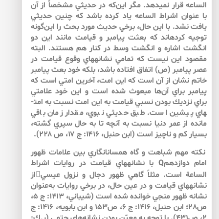
الساعه قرار نمي­دهد. مگر اين‌كه در حديثي مشخصاً از آن
با عنوان اشراط الساعه ياد كرده باشد كه چنين حديثي
يافت نشد. با اين حال، برخي حديث مورد بحث را اين‌گونه
توجيه كرده­اند كه بعثت پيامبر و قيامت مانند اين دو
انگشت اشاره و انگشت وسط در كنار هم هستند. البته
مقصود اين نيست كه تمامي نشانه­هاي وقوع قيامت در
عصر پيامبر (ص) اتفاق افتاده باشد، بلكه خود بعث پيامبر
خاتم نشان از آن است كه اين امت، آخرين امتي است كه
پيامبر براي آن‌ها مبعوث شده است و اين خود علامتي
براي نزديك بودن نسبي قيامت به اين امت نسبت به امت­
هاي پيشين است. طبق حديثي نبوي، مقدار زمان باقي
مانده از عمر دنيا نسبت به آنچه تا به حال سپري گشته،
بسيار كم و ناچيز است (ابن حنبل، ۱۴۱۶: ج ۱۷، ص ۲۲۸).
نكته مهم شباهت و گاه همسان­انگاري بين علامات ظهور
امام دوازدهمQ با نشانه­هاي قيامت در روايات اشراط
الساعة است. مثلاً گاهي ظهور دجال و نزول عيسياز
نشانه­هاي قيامت و در عين ‌حال، در برخي روايات به‌عنوان
نشانه ظهور منجي خوانده شده است (شيباني، 1413: ج 5،
ص28؛ ابن حنبل، 1416: ج 6، ص153 و ابن بابويه، 1416: ج
2، ص431). با توجه به معيّن بودن نشانه‌هاي حتمي (ر.ك: