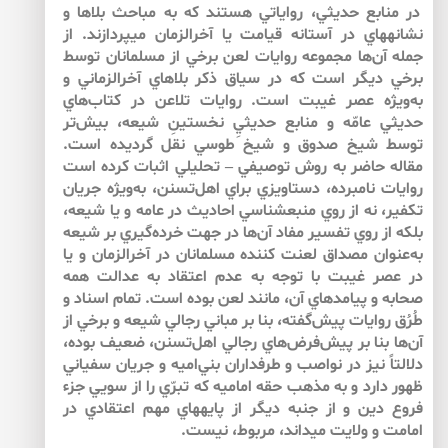
در منابع حديثي، رواياتي هستند كه به مباحث بلاها و
نشانه­هاي در آستانه قيامت يا آخرالزمان مي‏پردازند. از
جمله آن‌ها مجموعه روايات لعن برخي از مسلمانان توسط
برخي ديگر است كه در سياق ذكر بلاهاي آخرالزماني و
به‌ويژه عصر غيبت است. روايات تلاعن در كتاب‌هاي
حديثي عامّه و منابع حديثيِ نخستينِ شيعه، بيش‌تر
توسط شيخ صدوق و شيخ طوسي نقل گرديده است.
مقاله حاضر به روش توصيفي – تحليلي اثبات كرده است
روايات نامبرده، دستاويزي براي اهل‌تسنن، به‌ويژه جريان
تكفير، نه از روي منبع­شناسي احاديث در عامه و يا شيعه،
بلكه از روي تفسير مفاد آن‌ها در جهت خرده‌گيري بر شيعه
به‌عنوان مصداق لعنت كننده مسلمانان در آخرالزمان و يا
در عصر غيبت با توجه به عدم اعتقاد به عدالت همه
صحابه و پيامدهاي آن، مانند لعن بوده است. تمام اسناد و
طُرُق روايات پيش‌گفته، بنا بر مباني رجالي شيعه و برخي از
آن‌ها بنا بر پيش‌فرض‌هاي رجالي اهل‌تسنن، ضعيف بوده،
دلالتاً نيز در نواصب و طرفداران بني‌اميه و جريان سفياني
ظهور دارد و به مذهب حقه اماميه كه تبرّي را از سويي جزء
فروع دين و از جنبه ديگر از پايه­هاي مهم اعتقادي در
امامت و ولايت مي­داند، مربوط، نيست.