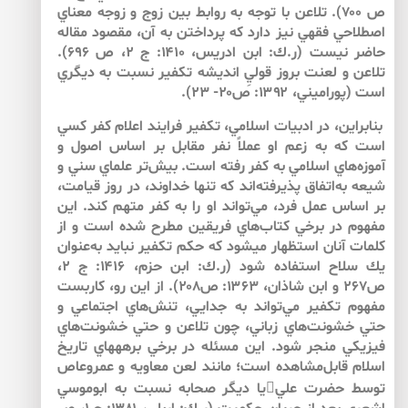
ص ۷۰۰). تلاعن با توجه به روابط بين زوج و زوجه معناي
اصطلاحي فقهي نيز دارد كه پرداختن به آن، مقصود مقاله
حاضر نيست (ر.ك: ابن ادريس، ۱۴۱۰: ج ۲، ص ۶۹۶).
تلاعن و لعنت بروز قوليِ انديشه تكفير نسبت به ديگري
است (پوراميني، ۱۳۹۲: ص۲۰- ۲۳).
بنابراين، در ادبيات اسلامي، تكفير فرايند اعلام كفر كسي
است كه به زعم او عملاً نفر مقابل بر اساس اصول و
آموزه‌هاي اسلامي به كفر رفته است. بيش‌تر علماي سني و
شيعه به‌اتفاق پذيرفته‌اند كه تنها خداوند، در روز قيامت،
بر اساس عمل فرد، مي‌تواند او را به كفر متهم كند. اين
مفهوم در برخي كتاب‌هاي فريقين مطرح شده است و از
كلمات آنان استظهار مي­شود كه حكم تكفير نبايد به‌عنوان
يك سلاح استفاده شود (ر.ك: ابن حزم، ۱۴۱۶: ج ۲،
ص۲۶۷ و ابن شاذان، ۱۳۶۳: ص۲۰۸). از اين رو، كاربست
مفهوم تكفير مي‌تواند به جدايي، تنش‌هاي اجتماعي و
حتي خشونت‌هاي زباني، چون تلاعن و حتي خشونت‌هاي
فيزيكي منجر شود. اين مسئله در برخي برهه­هاي تاريخ
اسلام قابل‌مشاهده است؛ مانند لعن معاويه و عمروعاص
توسط حضرت علييا ديگر صحابه نسبت به ابوموسي