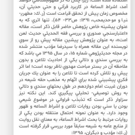
استفاده شده است؛ زيرا چنان كه در مفهوم‌شناسي خواهد
آمد، اشراط الساعة در كاربرد قرآني و حتي حديثي آن،
مخصوص زمان پيش از تحقق قيامت است (ر.ك: مطهري­
نيا و موحدي­محب، ۱۳۹۱: ص۳۳- ۵۴). تنها اثري كه به
عنوان پيشينه خاص پژوهش حاضر قابل ذكر است، مقاله
«اعتبارسنجي صدوري و بررسي فقه الحديثي حديث لعن
امت»، به عنوان پژوهش پيشينِ مقاله پيشِ رو از سوي
نويسنده اين مقاله همراه با سيدرضا مؤدب منتشر شده
در مجله حديث­پژوهي شماره ۱۵، در سال ۱۳۹۵ مي باشد كه
به بررسي سندي و دلالي يكي از احاديث تلاعن و بدون
ملاحظه آن در بستر مباحث مهدوي ناظر بوده است؛ اما اثر
پيشِ رو تلاش كرده است تا تلاعن را به عنوان يك جريان
فكري پيش­بيني شده براي اتّهام به مذهب حقه شيعه در
دوران غيبت امام دوازدهم در طولِ بحث­هاي سندي و دلالي
به روش توصيفي- تحليلي پيگيري كند. اين نكته نيز
سزاوار ذكر است كه تذبذب فراواني در موضوع شيعي
بودن يا سني بودن روايات تلاعن و اشراط الساعه و ظهور
وجود دارد. به عنوان نمونه احتمال منتقله بودن يكي از
روايات مرتبط با بحث اشراط الساعة، به معناي نقل روايت
از منابع عامه به شيعه سابقاً مورد بررسي قرار گرفته است
(ر.ك: مؤدب و ديگران، ۱۳۹۵: