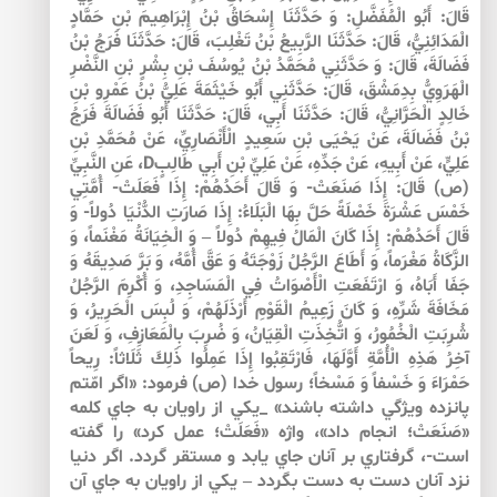
قَالَ: أَبُو الْمُفَضَّلِ: وَ حَدَّثَنَا إِسْحَاقُ بْنُ إِبْرَاهِيمَ بْنِ حَمَّادٍ
الْمَدَائِنِيُّ، قَالَ: حَدَّثَنَا الرَّبِيعُ بْنُ تَغْلِبَ، قَالَ: حَدَّثَنَا فَرَجُ بْنُ
فَضَالَةَ، قَالَ: وَ حَدَّثَنِي مُحَمَّدُ بْنُ يُوسُفَ بْنِ بِشْرٍ بْنِ النَّضْرِ
الْهَرَوِيُّ بِدِمَشْقَ، قَالَ: حَدَّثَنِي أَبُو خَيْثَمَةَ عَلِيُّ بْنُ‏ عَمْرِو بْنِ
خَالِدٍ الْحَرَّانِيُّ، قَالَ: حَدَّثَنَا أَبِي، قَالَ: حَدَّثَنَا أَبُو فَضَالَةَ فَرَجُ
بْنُ فَضَالَةَ، عَنْ يَحْيَى بْنِ سَعِيدٍ الْأَنْصَارِيِّ، عَنْ مُحَمَّدِ بْنِ
عَلِيٍّ، عَنْ أَبِيهِ، عَنْ جَدِّهِ، عَنْ عَلِيِّ بْنِ أَبِي طَالِبٍD، عَنِ النَّبِيِّ
(ص) قَالَ: إِذَا صَنَعَتْ- وَ قَالَ أَحَدُهُمْ: إِذَا فَعَلَتْ- أُمَّتِي
خَمْسَ عَشْرَةَ خَصْلَةً حَلَّ بِهَا الْبَلَاءُ: إِذَا صَارَتِ الدُّنْيَا دُولاً- وَ
قَالَ أَحَدُهُمْ: إِذَا كَانَ الْمَالُ فِيهِمْ دُولاً – وَ الْخِيَانَةُ مَغْنَماً، وَ
الزَّكَاةُ مَغْرَماً، وَ أَطَاعَ الرَّجُلُ زَوْجَتَهُ وَ عَقَّ أُمَّهُ، وَ بَرَّ صَدِيقَهُ وَ
جَفَا أَبَاهُ، وَ ارْتَفَعَتِ الْأَصْوَاتُ فِي الْمَسَاجِدِ، وَ أُكْرِمَ الرَّجُلُ
مَخَافَةَ شَرِّهِ، وَ كَانَ زَعِيمُ الْقَوْمِ أَرْذَلَهُمْ، وَ لُبِسَ الْحَرِيرُ، وَ
شُرِبَتِ الْخُمُورُ، وَ اتُّخِذَتِ الْقِيَانُ، وَ ضُرِبَ بِالْمَعَازِفِ، وَ لَعَنَ‏
آخِرُ هَذِهِ الْأُمَّةِ أَوَّلَهَا، فَارْتَقِبُوا إِذَا عَمِلُوا ذَلِكَ ثَلَاثاً: رِيحاً
حَمْرَاءَ وَ خَسْفاً وَ مَسْخاً؛ رسول خدا (ص) فرمود: «اگر امّتم
پانزده ويژگي داشته باشند» _يكي از راويان به جاي كلمه
«صَنَعَتْ؛ انجام داد»، واژه «فَعَلَتْ؛ عمل كرد» را گفته
است-، گرفتاري بر آنان جاي يابد و مستقر گردد. اگر دنيا
نزد آنان دست به دست بگردد – يكي از راويان به جاي آن