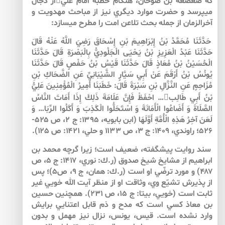
كه صعصعة بن صوحان، هنگام خطبه امام علياز دجال
مي­پرسد و حضرت موارد ديگري نيز از مباحث مهدويت و
آخرالزمان از جمله بحث تلاعن امت را مطرح مي­سازد:
حَدَّثَنَا مُحَمَّدُ بْنُ إِبْرَاهِيمَ بْنِ إِسْحَاقَ رَضِيَ اللَّهُ عَنْهُ قَالَ
حَدَّثَنَا عَبْدُ الْعَزِيزِ بْنُ يَحْيَى الْجَلُودِيُّ بِالْبَصْرَةِ قَالَ حَدَّثَنَا
الْحُسَيْنُ بْنُ مُعَاذٍ قَالَ حَدَّثَنَا قَيْسُ بْنُ حَفْصٍ قَالَ حَدَّثَنَا
يُونُسُ بْنُ أَرْقَمَ عَنْ أَبِي سَيَّارٍ الشَّيْبَانِيِّ عَنِ الضَّحَاكِ بْنِ
مُزَاحِمٍ عَنِ النَّزَّالِ بْنِ سَبْرَةَ قَالَ: خَطَبَنَا أَمِيرُ الْمُؤْمِنِينَ عَلِيُّ
بْنُ أَبِي طَالِب… احْفَظْ فَإِنَّ عَلَامَةَ ذَلِكَ إِذَا أَمَاتَ النَّاسُ
الصَّلَاةَ وَ أَضَاعُوا الْأَمَانَةَ وَ اسْتَحَلُّوا الْكَذِبَ وَ أَكَلُوا الرِّبَا… وَ
لَعَنَ آخِرُ هَذِهِ الْأُمَّةِ أَوَّلَهَا (ابن بابويه، ۱۳۹۵: ج ۲، ص ۵۲۵-
۵۲۶؛ راوندي، ۱۴۰۹: ج ‏۳، ص ۱۱۳۳ و حلي، ۱۴۲۱: ص ۱۲۵).
سند روايت پيش­گفته، ضعيف است؛ زيرا گرچه محمد بن
ابراهيم از مشايخ شيخ صدوق (ر.ك: نوري، ۱۴۱۷: ج ۵، ص
۴۸۷) و مورد ترضّي او است (ر.ك: همان، ج ۹، ص۵)؛ پس
از پذيرش تشيّع وي، وثاقت او از منظر آيت الله خويي غير
ثابت است (خويي، بي­تا: ج ۱۵، ص ۲۳۱). همچنين حسين
بن معاذ كسي است كه مدح و ذم قابل اعتنايي برايش
وارد نشده است. قيس، يونس، نزال نيز مهمل و بدون