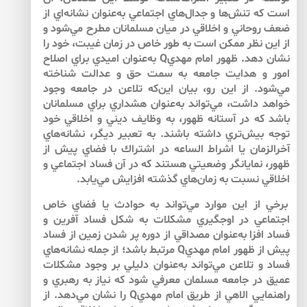
است كه تنش‌ها و جدال‌هاي اجتماعي به‌عنوان نشانه‌اي از
ضعف روحاني و اخلاقي در ميان مسلمانان مطرح مي‌شود و
از اين نظر ممكن است به طور خاص در زمان غيبت، خود را
نشان دهد. ظهور امام مهديQ به‌عنوان اميدي براي اصلاح
امور و هدايت جامعه به سمت حق و عدالت شناخته
مي‌شود. از اين رو، بيان اين‌كه تلاعن در جامعه وجود
خواهد داشت، مي‌تواند به‌عنوان هشداري براي مسلمانان
باشد كه در آستانه ظهور، به وظايف ديني و اخلاقي خود
توجه بيش‌تري داشته باشند. به تعبير ديگر، نشانه‌هاي
آخرالزمان يا اشراط الساعه در اشتراك با فضاي پيش از
ظهور، نمايانگر وضعيتي هستند كه در آن فساد اجتماعي و
اخلاقي نسبت به زمان‌هاي گذشته افزايش مي‌يابد.
برخي از اين موارد مي‌تواند به حوادث يا فضاي خاص
اجتماعي در اوج­گيري مشكلات به شكل فساد آفرين و
فساد افزا به‌عنوان مصداقي از دوره پر شدن زمين از فساد
پيش از ظهور امام مهديQ مرتبط باشد؛ از جمله نشانه‌هاي
فساد و تلاعن مي‌تواند به‌عنوان دليلي بر وجود مشكلات
عميق در جامعه مسلمان معرفي شود كه نياز به رهبري و
راهنمايي الاهي از طريق امام مهديQ را نشان مي‌دهد. از