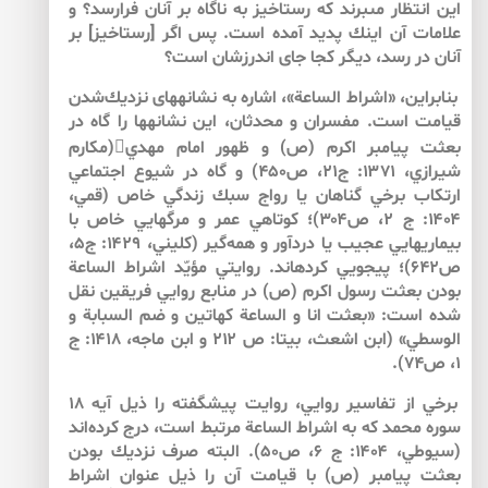
اين انتظار مى‏برند كه رستاخيز به ناگاه بر آنان فرارسد؟ و
علامات آن اينك پديد آمده است. پس اگر [رستاخيز] بر
آنان در رسد، ديگر كجا جاى اندرزشان است؟
بنابراين، «اشراط الساعة»، اشاره به نشانه‏هاى نزديك‌شدن
قيامت است. مفسران و محدثان، اين نشانه­ها را گاه در
بعثت پيامبر اكرم (ص) و ظهور امام مهدي(مكارم
شيرازي، ۱۳۷۱: ج‏۲۱، ص۴۵۰) و گاه در شيوع اجتماعي
ارتكاب برخي گناهان يا رواج سبك زندگي خاص (قمي،
۱۴۰۴: ج ۲، ص۳۰۴)؛ كوتاهي عمر و مرگ­هايي خاص با
بيماري­هايي عجيب يا دردآور و همه‌گير (كليني، ۱۴۲۹: ج۵،
ص۶۴۲)؛ پي­جويي كرده­اند. روايتي مؤيّد اشراط­ الساعة
بودن بعثت رسول اكرم (ص) در منابع روايي فريقين نقل
شده است: «بعثت انا و الساعة كهاتين و ضم السبابة و
الوسطي» (ابن اشعث، بي­تا: ص ۲۱۲ و ابن ماجه، ۱۴۱۸: ج
۱، ص۷۴).
برخي از تفاسير روايي، روايت پيش­گفته را ذيل آيه ۱۸
سوره محمد كه به اشراط الساعة مرتبط است، درج كرده‌اند
(سيوطي، ۱۴۰۴: ج ۶، ص۵۰). البته صرف نزديك بودن
بعثت پيامبر (ص) با قيامت آن را ذيل عنوان اشراط