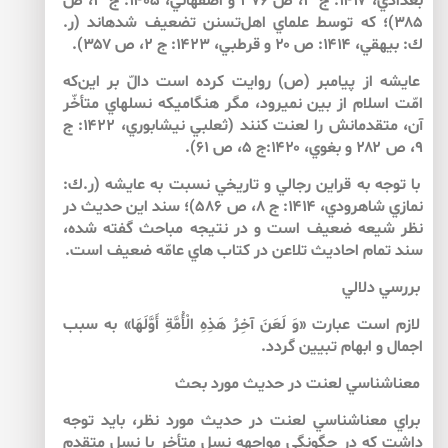
بغدادي، ۱۴۱۷: ج ۳، ص ۳۷۶ و اصفهاني، ۱۴۰۵: ج ۳، ص
۳۸۵)؛ كه توسط علماي اهل‌تسنن تضعيف شده­اند (ر.
ك: بيهقي، ۱۴۱۴: ص ۲۰ و قرطبي، ۱۴۲۳: ج ۲، ص ۳۵۷).
عايشه از پيامبر (ص) روايت كرده است دالّ بر اين‌كه
امّت اسلام از بين نمي­رود، مگر هنگامي­كه نسل­هاي متأخّر
آن، متقدمانش را لعنت كنند (ثعلبي نيشابوري، ۱۴۲۲: ج
۹، ص ۲۸۲ و بغوي، ۱۴۲۰:ج ۵، ص ۶۱).
با توجه به قراين رجالي و تاريخي نسبت به عايشه (ر.ك:
نمازي شاهرودي، ۱۴۱۴: ج ۸، ص ۵۸۶)؛ سند اين حديث در
نظر شيعه ضعيف است و در نتيجه مباحث گفته شده،
سند تمام احاديث تلاعن در كتاب هاي عامّه ضعيف است.
بررسي دلالي
لازم است عبارت «وَ لَعَنَ آخِرُ هَذِهِ الْأُمَّةِ أَوَّلَهَا» به سبب
اجمال و ابهام تبيين گردد.
معناشناسي لعنت در حديث مورد بحث
براي معناشناسي لعنت در حديث مورد نظر، بايد توجه
داشت كه در چگونگي مواجهه نسل متأخر با نسل متقدم