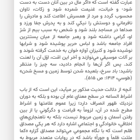
عبارت گفته است كه «اگر مال در بين آنان دست به دست
شود- و خيانت، غنيمت شمرده شود و زكات، تاوان
محسوب گردد و مرد از همسرش اطاعت كند و مادرش را
نافرماني و دوستش را نيكي كند و به پدرش جفا ورزد و
صداها در مساجد بلند شود و شخص به سبب بيم از شرّ
او، گرامي داشته شود و رهبر جامعه از ميان پست­ترين
افراد جامعه باشد و لباس حرير پوشيده شود و شراب­ها
نوشيده شود و كنيزانِ آوازه خوان به خدمت گرفته شوند و
بر آلات موسيقي مي‌نوازند و آخر اين امّت، اوّل آن را لعنت
كند. پس اگر آن‌ها را انجام داديد، سه چيز را منتظر
باشيد: باد سرخ، بلعيده شدن توسط زمين و مسخ شدن»
(طوسي، 1414: ص 515).
آنچه از دلالت حديث مذكور بر مي­آيد، اين است كه از باب
اشراط الساعه در سطح معناي عام آن بوده و بلكه به دوران
نزديك ظهور انصراف دارد؛ زيرا عموم علامت­ها و اشراط
مطرح شده در آن، لزوماً به قيامت و دگرگوني يا از بين
‌رفتن آسمان و زمين مربوط نيست، بلكه به ناهنجاري‌هاي
اخلاقي، خانوادگي و اجتماعي اشاره دارد كه هر يكي مصداق
ظلم است كه با نگاه مجموعي مي‌تواند مصداق گزاره «كما
ملئت ظلماً و جوراً» باشد كه در روايات متعدد مربوط به