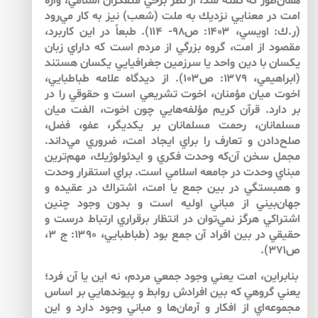
همان‌طور كه گفته شد، از نظر برخي متفكران اسلامي، واژه
امت در معنايي نزديك به ملت (شعب) نيز به ‌كار مي‌رود
(ر.ك: اويسي، ۱۴۰۳: ص۹۸- ۱۱۴). طبعاً در اين كاربرد،
مقصود از امت، گروه بزرگي از مردم است كه داراي زبان
يكسان با دين واحد يا سرزمين جغرافيايي يكسان هستند
(ابراهيمي، ۱۳۷۹: ص۱۰۳). از ديدگاه علامه طباطبايي،
اخوت ميان مؤمنان، اخوت تشريعي است و حقوقي را در
بر دارد. قرآن كريم مؤلفه‌هايي چون اخوت، الفت ميان
مسلمانان، رحمت مسلمانان بر يكديگر، عفو، فضل،
صلح‌دادن و تعارف را براي ايجاد امت، ضروري مي‌داند.
مجمل سخن آن‌كه وحدت فكري و ايدئولوژيك، مهم‌ترين
مبناي وحدت در جامعه اسلامي است. براي استقرار وحدت
و همبستگي در بين جمع يا امت، اشتراك در عقيده و
جهان‌بيني از مباني اوليه است و بدون وجود چنين
اشتراكي هرگز نمي‌توان در انتظار برقراري ارتباط درست و
حقيقي در بين افراد آن جمع بود (طباطبايي، ۱۳۹۰: ج ۳،
ص۳۷۱).
بنابراين، امت يعني وجود جمعي مردم، نه اين يا آن فرد؛
يعني گروهي كه بين افرادش روابط و پيوندهايي بر اساس
مجموعه‌اي از افكار و آرمان‌ها و مباني وجود دارد و اين