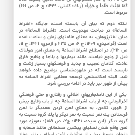
كَمَا مُلِئَتْ ظُلْماً و جَوْراً» (ر.ك: كليني، 1429: ج 2، ص 161)
مربوط است.
نكته دوم كه بيان آن بايسته است، جايگاه «اشراط
الساعة» در مباحث مهدويت است. «اشراط الساعة» در
ميان لغت­پژوهان، به معناي علامت­هاي زمان و ساعت آمده
است (فراهيدي، ۱۴۰۹: ج ۶، ص ۲۳۵ و ازهري، ۱۴۲۱: ج ۱۱،
ص ۲۱۲). در اصطلاح اشراط الساعة به معناي امور هولناك
قبل از وقوع قيامت، مانند بيماري­ها و بلاها و وقايع خارق
عادت، گناهان عجيب و جديد و فرهنگ­هاي بسيار زشت و
ناپسند است كه در مفهوم­شناسي توضيح داده خواهد
شد. البته امكان­سنجي توسعه معنايي اشراط الساعة به
پيش از ظهور نيز بايد در ادامه بررسي شود.
يكي از اين ناهنجاري­هاي اخلاقي و رفتاري و حتي فرهنگي
آخرالزماني چه از باب اشراط الساعة چه از باب وقايع پيش
از ظهور، تلاعن، به معناي لعن كردن همديگر يا لعن
فرستادن يك نفر نسبت به نفر ديگر يا يك گروه نسبت به
گروه ديگر (ابن سيده، ۱۴۲۱: ج۲، ص ۱۵۹)؛ به‌ويژه مورد
لعن واقع شدن نسل­هاي پيشين مسلمانان مانند صحابه و
تابعان توسط برخي از متأخران امّت اسلامي بنابر مفاد