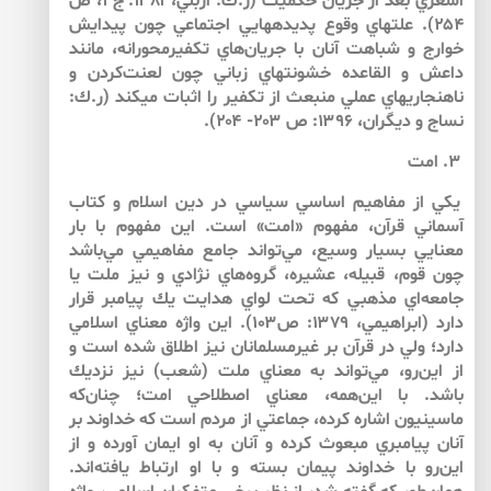
اشعري بعد از جريان حكميت (ر.ك: اربلي، ۱۳۸۱: ج ۱، ص
۲۵۴). علت­هاي وقوع پديده­هايي اجتماعي چون پيدايش
خوارج و شباهت آنان با جريان‌هاي تكفيرمحورانه، مانند
داعش و القاعده خشونت­هاي زباني چون لعنت‌كردن و
ناهنجاري­هاي عملي منبعث از تكفير را اثبات مي­كند (ر.ك:
نساج و ديگران، ۱۳۹۶: ص ۲۰۳- ۲۰۴).
۳. امت
يكي از مفاهيم اساسي سياسي در دين اسلام و كتاب
آسماني قرآن، مفهوم «امت» است. اين مفهوم با بار
معنايي بسيار وسيع، مي‌تواند جامع مفاهيمي مي‌باشد
چون قوم، قبيله، عشيره، گروه‌هاي نژادي و نيز ملت يا
جامعه‌اي مذهبي كه تحت لواي هدايت يك پيامبر قرار
دارد (ابراهيمي، ۱۳۷۹: ص۱۰۳). اين واژه معناي اسلامي
دارد؛ ولي در قرآن بر غيرمسلمانان نيز اطلاق شده است و
از اين‌رو، مي‌تواند به ‌معناي ملت (شعب) نيز نزديك
باشد. با اين‌همه، معناي اصطلاحي امت؛ چنان‌كه
ماسينيون اشاره كرده، جماعتي از مردم است كه خداوند بر
آنان پيامبري مبعوث كرده و آنان به او ايمان آورده و از
اين‌رو با خداوند پيمان بسته و با او ارتباط يافته‌اند.