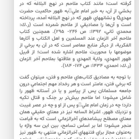
گرفته است؛ مانند كتاب ملاحم در نهج البلاغه كه در
بخشي از آن، به خبر امام عليبه ظهور حاكميت حضرت
مهديQ و نشانه­هاي ظهور كه در نهج البلاغه آمده، پرداخته
است و آن‌ها را مصاديقي از ملاحم شمرده است (ر.ك:
محمدي ثاني، 1392: ص 246- 295). همچنين كتاب
ملاحم آخر الزمان عند المسلمين و اهل الكتاب و آثارها
الفكرية، از ديگر منابع معاصر است كه در آن به برخي از
موضوع­ها با محوريت ملاحم اشاره شده است؛ از قبيل
ظهور المهدي، ولاية المهدي و علاقتها بملاحم آخر الزمان
(ر.ك: احمدي، 1434: ص 174- 184).
با توجه به مصاديق كتاب‌هاي ملاحم و فتن، مي­توان گفت
كه برخي فتن، عام­تر است و هر رخداد مهم اجتماعي درون
جامعه مسلمانان پس از پيامبر و يا در آستانه ظهور را
شامل مي­شود؛ اما ملاحم بيش‌تر بر جنگ و قتال تكيه
دارد؛ چه در زمان امام عليو پس از او و چه در عصر غيبت
و نزديك ظهور. اشراط الساعه نيز در معناي حقيقي همان
معناي مصطلح پيشامدهاي آخرالزماني است كه به قيامت
منجر مي­شود؛ اما بر اساس تسامح، بين اين سه واژه يا
به‌عنوان مجاز براي فتنه­هاي آخرالزماني منتهي به ظهور نيز