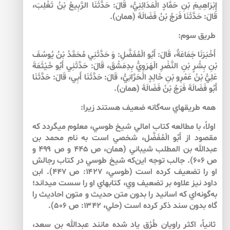
إِبْرَاهِيمَ بْنِ حَمَّادٍ الْمَدَائِنِيُّ، قَالَ: حَدَّثَنَا الرَّبِيعُ بْنُ تَغْلِبَ،
قَالَ: حَدَّثَنَا فَرَجُ بْنُ فَضَالَةَ (همان).
طريق سوم:
أَخْبَرَنَا جَمَاعَةٌ، قَالَ: أَبُو الْمُفَضَّلِ: وَ حَدَّثَنِي مُحَمَّدُ بْنُ يُوسُفَ
بْنِ بِشْرٍ بْنِ النَّضْرِ الْهَرَوِيُّ بِدِمَشْقَ، قَالَ: حَدَّثَنِي أَبُو خَيْثَمَةَ
عَلِيُّ بْنُ‏ عَمْرِو بْنِ خَالِدٍ الْحَرَّانِيُّ، قَالَ: حَدَّثَنَا أَبِي، قَالَ: حَدَّثَنَا
أَبُو فَضَالَةَ فَرَجُ بْنُ فَضَالَةَ (همان).
همه طريق­هاي سه‌گانه ضعيف هستند زيرا:
اولاً، با مطالعه كتاب امالي شيخ طوسي، معلوم مي­گردد كه
مقصود از أَبُو الْمُفَضَّل، شخصي است به نام محمد بن
عبدالله بن المطلب شيباني (همان، ص ۴۴۵ و ص ۴۹۹ و
ص ۶۰۶). جالب توجه اين‌كه شيخ طوسي در كتاب رجالش
او را تضعيف كرده است (طوسي، ۱۴۲۷: ص ۴۴۷). ابن
داود نيز علاوه بر تضعيف وي، كتاب­هاي او را سست مي­داند؛
به‌گونه‌اي كه اسانيد را بدون متن حديث و متون احاديث را
گاه بدون سند ذكر كرده است (حلي، ۱۳۴۲: ص ۵۰۶).
ثانياً، اكثر راويان طُرُق ياد شده مانند عبدالله بن سعد،