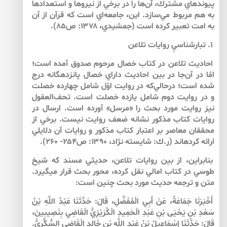
پيوندهاي مشترك، آن‌ها را در برخي از نيروها و استعدادها
به هم مربوط مي‌سازد. اين، جامعه‌اي است كه قرآن از آن
به امت تعبير كرده است (جمشيدي، ۱۳۷۸: ص۸۵).
۱. تبارشناسيِ روايات تلاعن
احاديث تلاعن در كتاب خصال مرحوم صدوق آمده است؛
امّا در آن‌جا در بين احاديث داراي خصال پانزده­گانه درج
شده است؛ درحالي‌كه در روايت اوّل شامل چهارده خصلت
و در روايت دوم شامل يازده خصلت است. تحف‌العقول
نيز روايت مورد بحث را «مرسل» آورده است. ارسال در
روايات كتاب مذكور نشانه ضعف روايت نيست. برخي از
محققان معاصر بر اعتبار كتاب مذكور و روايات آن دلايلي
ارائه كرده­اند (ر.ك: شايسته نژاد، ۱۳۹۰: ص۲۵۴- ۲۶۰).
بنابراين، از بين روايات تلاعن، حديثي مسند كه شيخ
طوسي در كتاب امالي نقل كرده، محور بحث قرار مي­گيرد.
متن و ترجمه حديث مورد بحث چنين است:
أَخْبَرَنَا جَمَاعَةٌ، عَنْ أَبِي الْمُفَضَّلِ، قَالَ: حَدَّثَنَا عَبْدُ اللَّهِ بْنُ
سَعْدِ بْنِ يَحْيَى بْنِ عَبْدِ الْحَمِيدِ الْكُرَيْزِيُّ الْقَاضِي بِنَصِيبِينَ،
قَالَ: حَدَّثَنَا إِسْمَاعِيلُ بْنُ عَبْدِ اللَّهِ بْنِ خَالِدٍ الْقَاضِي السُّكَّرِيُّ.