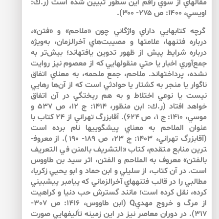
مقاله­اي از سوي راقم اين سطور تبيين شده است (ر.ك:
اويسي، ۱۴۰۰: ص ۲۷۵- ۳۰۰).
گرچه كتاب­هايي داراي واژگاني چون «ملاحم» و «فتن»،
درباره فتنه­ها، علامت­ها و مصيبت‌هاي آخرالزمان، به‌ويژه
درباره شرايط پيش از ظهور تدوين يافته­اند؛ بيش‌تر به
جمع‌آوري اخبار يا حتي منقول­هايي كه از معصوم نيز روايت
نشده، پرداخته­اند. ملاحم، جمع ملحمه، به معناي اتفاق
ناگوار يا منجر به كشتار يا حوادثي است كه از آن‌ها رهايي
نيست يا نوعي اختلاط و به هم ريختگي در آن اتفاق
خواهد افتاد (ر.ك: ابن منظور، 1414: ج 12، ص 537 و
موسي، 1410: ج 1، ص 624). آقابزرگ تهراني از 24 كتاب با
عنوان الملاحم به معناي پيشگويي­ها نام برده است
(آقابزرگ تهراني، 1403: ج 23، ص 189- 190). از معروف­
ترين منابع متقدم، كتاب «التشريف بالمنن في التعريف
بالفتن» معروف به الملاحم و الفتن، اثر سيد بن طاووس
است. در آن كتاب، از سليلي و ابن حماد و ابو يحيي زكريا،
مطالبي را در قالب فتنه­هاي آخرالزماني كه پيامبر پيش­بيني
كرده، نقل كرده است؛ مانند گسترش حب دنيا و كراهيت
از مرگ و خروج مهديQ (ابن طاووس، 1416: ص 307-
317). در دوران معاصر نيز در اين زمينه تأليف­هايي صورت