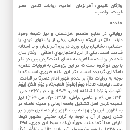
واژگان كليدي: آخرالزمان، اماميه، روايات تلاعن، عصر
غيبت، نواصب.
مقدمه
رواياتي در منابع متقدم اهل‌تسنن و نيز شيعه وجود
دارند، دالّ بر اين‌كه پيدايش برخي از رذيلت­هاي فردي يا
اجتماعي، نشانه­اي براي ورود در بازه آخرالزمان و يا آستانه
قيامت است. يكي از اين ناهنجاري­هاي اخلاقي – رفتار بيان
شده در روايات، «تلاعن» به معناي لعنت‌كردن بين دو نفر
يا بين دو گروه است كه در اين پژوهش به «روايات تلاعن»
نامگذاري گرديده است. ذكر اين نكته ضروري است كه با
توجه به روايات دالّ بر تقدم ظهور امام عصرQ بر قيامت،
مانند «ايام‌الله ثلاثةٌ؛ يَوْمُ [يَقُومُ] الْقَائِمُQ، وَ يَوْمُ الْكَرَّةِ [يَوْمُ
الْمَوتِ]، وَ يَوْمُ الْقِيَامَةِ» (قمي، 1404: ج‏1، ص 367؛ حلي،
1421: ص 89 و عاملي نباطي، 1384: ج‏2، ص 264)؛ نيز
ضميمه كردن اصل تشكيل جامعه آرماني و مدينه فاضله در
پساظهور؛ اين رذيله­ها به پيشاظهور و از مصاديق جور و پر
شدن زمين از آن با توجه به گزاره حديثي مشهور «يملا
الارض عدلاً كما ملئت جوراً» (ر.ك: سبط ابن جوزي، 1401:
ص 325)؛ يا هم مضمون­هاي آن مانند «الَّذِي يَمْلَؤُهَا عَدْلًا