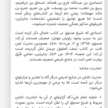
اسماعيل بن عبدالله، فرج بن فضاله، اسحاق بن ابراهيم،
ربيع بن تغلب، محمد بن يوسف، علي بن عمرو، عمرو بن
خالد مهمل­اند؛ يعني نام آن‌ها در كتاب‌هاي رجال آمده
است؛ اما هيچ توثيق يا تضعيفي نشده­اند؛ بنابراين،
طريق­هاي مذكور همگي ضعيف شمرده مي­شوند.
اسنادي كه شيخ صدوق در كتاب خصال ذكر كرده است
نيز به سبب وجود راويان مهمل، ضعيف هستند (ر.ك:
صدوق، ۱۳۹۵: ج ۲، ص۵۰۰- ۵۰۱). همچنين حديث لعن
امّت در كتاب تحف العقول مرسل نقل گرديده است
(ر.ك: ابن شعبه، ۱۴۰۴: ص ۵۳). بنابراين، تمامي طُرُق
روايت لعن امت در منابع شيعي ضعيف هستند.
احاديث مشابه
حديث تلاعن در منابع شيعي ديگر گاه با تعابير و عبارت­هاي
ديگر نيز آمده است كه به برخي از مهم‌ترين آن‌ها اشاره
مي‌شود:
۱. خطبه امام عليكه گزاره­اي از آن به احاديث تلاعن
مربوط و شيخ صدوق آن را نقل كرده است. بدين صورت