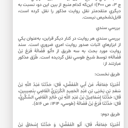
ج ۳، ص ۴۰۰)؛ اين‌كه كدام منبع از بين اين دو، نسبت به
ديگري متقدم­تر نقل روايت مذكور را نقل كرده است،
قابل‌تشخيص نيست.
بررسي سندي
بررسي سندي هر روايت در كنار ديگر قراين، به‌عنوان يكي
از ابزارهاي اثبات صدور روايت امري ضروري است. سند
روايت مورد بحث به سه طريق از «أَبُو فَضَالَةَ فَرَجُ بْنُ
فَضَالَة» توسط شيخ طوسي نقل گرديده است. طُرُق مذكور
عبارتند از:
طريق نخست:
أَخْبَرَنَا جَمَاعَةٌ، عَنْ أَبِي الْمُفَضَّلِ، قَالَ: حَدَّثَنَا عَبْدُ اللَّهِ بْنُ
سَعْدِ بْنِ يَحْيَى بْنِ عَبْدِ الْحَمِيدِ الْكُرَيْزِيُّ الْقَاضِي بِنَصِيبِينَ،
قَالَ: حَدَّثَنَا إِسْمَاعِيلُ بْنُ عَبْدِ اللَّهِ بْنِ خَالِدٍ الْقَاضِي السُّكَّرِيُّ،
قَالَ: حَدَّثَنَا فَرَجُ بْنُ فَضَالَةَ (طوسي، ۱۴۱۴: ص ۵۱۶).
طريق دوم:
أَخْبَرَنَا جَمَاعَةٌ، قَالَ: أَبُو الْمُفَضَّلِ: وَ حَدَّثَنَا إِسْحَاقُ بْنُ