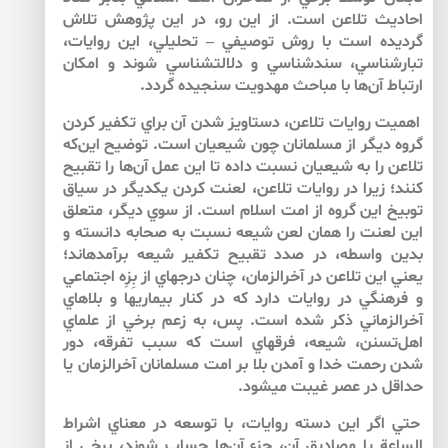
احاديث تلاعن است. از اين رو، در اين پژوهش تلاش
گرديده است با روش توصيفي – تحليلي، اين روايات،
تبارشناسي، سندشناسي و دلالت­شناسي شوند و امكان
ارتباط آن‌ها با مباحث مهدويت سنجيده گردد.
اهميت روايات تلاعن، دستاويز شدن آن براي تكفير كردن
گروه ديگر از مسلمانان چون شيعيان است. توضيح اين‌كه
تلاعن را به شيعيان نسبت داده تا اين عمل آن‌ها را تقبيح
كنند؛ زيرا در روايات تلاعن، لعنت كردن يكديگر در سياق
توبيخ اين گروه از امت اسلام است. از سوي ديگر، متعلق
اين لعنت را همان لعن شيعه نسبت به صحابه دانسته و
بدين واسطه، در صدد تقبيح تكفير شيعه برآمده­اند؛
يعني اين تلاعن در آخرالزمان، چنان درجه­اي از بِزِه اجتماعي
و فرهنگي در روايات دارد كه در كنار بيماري­ها و بلاهاي
آخرالزماني ذكر شده است. پس، به زعم برخي از علماي
اهل‌تسنن، شيعه، فرقه­اي است كه سبب تفرقه، دور
شدن رحمت خدا و آمدن بلا بر امت مسلمانان آخرالزمان يا
حداقل در عصر غيبت مي­شود.
حتي اگر اين دسته روايات، با توسعه در معناي اشراط
الساعة يا مصاديق آن، جزء آن‌ها حساب شوند، برخي از