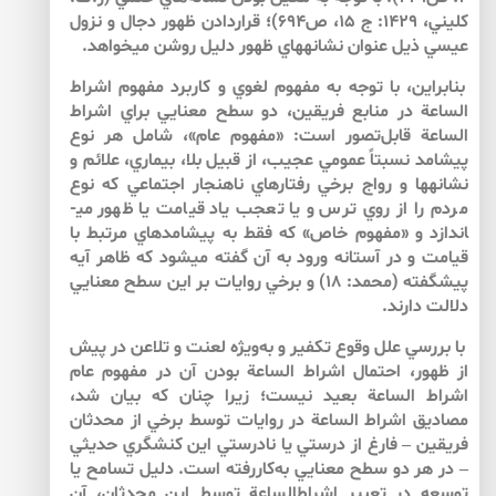
كليني، 1429: ج 15، ص694)؛ قراردادن ظهور دجال و نزول
عيسي ذيل عنوان نشانه­هاي ظهور دليل روشن مي­خواهد.
بنابراين، با توجه به مفهوم لغوي و كاربرد مفهوم اشراط
الساعة در منابع فريقين، دو سطح معنايي براي اشراط
الساعة قابل‌تصور است: «مفهوم عام»، شامل هر نوع
پيشامد نسبتاً عمومي عجيب، از قبيل بلا، بيماري، علائم و
نشانه­ها و رواج برخي رفتارهاي ناهنجار اجتماعي كه نوع
مردم را از روي ترس و يا تعجب ياد قيامت يا ظهور مي­
اندازد و «مفهوم خاص» كه فقط به پيشامدهاي مرتبط با
قيامت و در آستانه ورود به آن گفته مي­شود كه ظاهر آيه
پيش­گفته (محمد: ۱۸) و برخي روايات بر اين سطح معنايي
دلالت دارند.
با بررسي علل وقوع تكفير و به‌ويژه لعنت و تلاعن در پيش
از ظهور، احتمال اشراط الساعة بودن آن در مفهوم عام
اشراط الساعة بعيد نيست؛ زيرا چنان كه بيان شد،
مصاديق اشراط الساعة در روايات توسط برخي از محدثان
فريقين – فارغ از درستي يا نادرستي اين كنش­گري حديثي
– در هر دو سطح معنايي به‌كاررفته است. دليل تسامح يا
توسعه در تعبير اشراط­الساعة توسط اين محدثان، آن