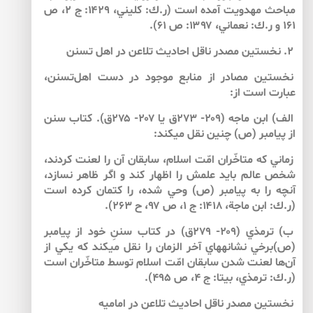
مباحث مهدويت آمده است (ر.ك: كليني، ۱۴۲۹: ج ۲، ص
۱۶۱ و ر.ك: نعماني، ۱۳۹۷: ص ۶۱).
۲. نخستين مصدر ناقل احاديث تلاعن در اهل تسنن
نخستين مصادر از منابع موجود در دست اهل‌تسنن،
عبارت است از:
الف) ابن ماجه (۲۰۹- ۲۷۳ق يا ۲۰۷- ۲۷۵ق). كتاب سنن
از پيامبر (ص) چنين نقل مي­كند:
زماني كه متاخّران امّت اسلام، سابقان آن را لعنت كردند،
شخص عالم بايد علمش را اظهار كند و اگر ظاهر نسازد،
آنچه را به پيامبر (ص) وحي شده، را كتمان كرده است
(ر.ك: ابن ماجة، ۱۴۱۸: ج ۱، ص ۹۷، ح ۲۶۳).
ب) ترمذي (۲۰۹- ۲۷۹ق) در كتاب سننِ خود از پيامبر
(ص)برخي نشانه­هاي آخر الزمان را نقل مي­كند كه يكي از
آن‌ها لعنت شدن سابقان امّت اسلام توسط متاخّران است
(ر.ك: ترمذي، بي­تا: ج ۴، ص ۴۹۵).
نخستين مصدر ناقل احاديث تلاعن در اماميه