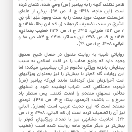
ظاهر نكنند، آنچه را به پيامبر (ص) وحي شده، كتمان كرده
است (ابن ماجه، ۱۴۱۸: ج ۱، ص ۹۷). برخي از علماي
اهل‌سنت حديث مورد بحث را به علت وجود عَبْدِ اللهِ بْنِ
السَّرِيّ در سند، تضعيف كرده­اند (ر.ك: ابن بطة، ۱۴۱۵: ج
۱، ص ۵۲؛ طبراني، ۱۴۱۵: ج ۱، ص ۱۳۶؛ خطيب بغدادي،
۱۴۱۷: ج ۹، ص ۴۷۸؛ ابن عساكر، ۱۴۱۵: ج ۵۴، ص ۸۰ و
الباني، ۱۴۰۸: ج ۱، ص ۹۹).
رواياتي شبيه به روايت منقول در خصال شيخ صدوق
وجود دارد كه وقوع عذاب را در امّت اسلامي به سبب
پيدايش پانزده ويژگي مذموم در آن پيش­بيني مي­كند؛ اما
اين روايات گاه كم‌تر يا بيش‌تر را نيز به‌عنوان ويژگي­هاي
امت آخرالزمان نقل كرده‌اند؛ مانند اين‌كه پيامبر (ص)
فرمود: «هنگامي كه… شراب نوشيده شود و نسل­هاي
متأخر، نسل­هاي متقدم را لعنت كنند… پس منتظر باد
سرخ و … باشند» (ترمذي، بي­تا: ج ۴، ص ۴۹۵). ترمذي
معتقد است كه اين حديث غريب است (همان). الباني
نيز آن را تضعيف كرده است (ر.ك: الباني، ۱۴۰۸: ج ۱، ص
۴۲). احاديث مشابهي نيز با تعداد ويژگي­هاي كم‌تر يا
بيش‌تر در ديگر منابع عامه روايت شده است (خطيب