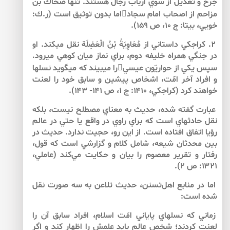
جرح و تعديل از سوي ارباب رجال هستند. تنها ضحاك بن
مزاحم از اصحاب امام سجاداما بدون توثيق است (ر.ك:
خويي، بي­تا: ج ۱۰، ص ۱۵۹).
۲. كراجكي داستاني از مُعَاوِيَةُ بْنُ الْعَضِلَة نقل مي­كند. او
در جنگي همراه خليفه دوم، براي نماز ميان كوهي مي­رود.
سپس يكي از حواريّون عيسيرا مي­بيند كه مي­گويد نسل­ها
و افراد آخر امّت، اشخاص پيشين و سابق خود را لعنت
خواهند كرد (كراجكي، ۱۴۱۰: ج ‏۱، ص ۱۴۱- ۱۴۳).
عبارت گفته شده، حديث به معناي مصطلح نيست، بلكه
نقل حادثه­اي است كه براي راوي در واقع يا حتي در عالم
رؤيا اتفاق افتاده است. از اين رو، حجيت ندارد. حديث در
بين محدثان شيعه، شامل كلام و گزارشي است كه قول،
رفتار و تقرير معصوم را بيان و حكايت مي‌كند (عاملي،
۱۳۲۱: ص ۲).
اما در منابع اهل‌تسنن، حديث تلاعن به سه صورت نقل
شده است:
زماني كه نسل­هاي پاياني امّت اسلام، افراد سابق آن را
لعنت كردند؛ شخص عالم بايد علمش را اظهار كند و اگر