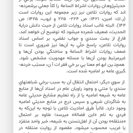
حديث­پژوهان روايات اشراط الساعة را كلاً جعلي برشمرده­
اند كه روايات تلاعن نيز زير مجموعه اين روايات است
(ر.ك: امين، ۱۴۲۱: ص ۲۲۴- ۲۲۵ و ايوب، ۱۴۲۵: ص
۱۴۴). البته غالب اسناد روايات تلاعن از حيث دانش دراية
الحديث، ضعيف شمرده مي­شود كه توضيح آن خواهد آمد.
فارغ از بحث سندي و جواب نقضي، بر اساس اسناد
روايات تلاعن، پاسخ حلّي به آن‌ها نيز ضروري است تا
ضعف روايات اشراط الساعة و ساختگي بودن آن‌ها و
غيرمرتبط بودن آن‌ها با مسئله مهدويت مشخص شود.
همچنين ابهام معنايي برخي فقرات آن، مسبّب خرده­
گيري عامه بر اماميه شده است.
از سوي ديگر، احتمال انتقال آن به سبب برخي شباهت­هاي
سندي يا متني و وجود راويان عام در اسناد آن‌ها از منابع
عامه به شيعه اماميه يا از راه تعليم مشايخ حديثي عامه
به شاگردان شيعي و سپس درج در منابع حديثي اماميه
وجود دارد. غالباً طرق احاديث تلاعن با توجه به اين‌كه به
فردي به نام «ابن فضالة» مي­رسد؛ علاوه بر احتمال
«منتقله» بودن آن از اهل‌تسنن به شيعه، خبر واحد متفرّد
يا غريب محسوب مي­شود. مقصود از روايت منتقله در