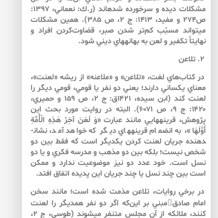
مشكلات ديده و سرخورده شده­اند (ر.ك: نعماني، 1397:
ص274 و مفيد، 1413: ج 2، ص 385). همين مشكلات
مي­تواند مسبّب كم‌تر شدن صبر، قضاوت‌كردن افراد و
نهايتاً تكفير و لعن به بهانه­هاي ديني شود.
۲. تلاعن
در كتاب‌هاي لغت، «تلاعن» و «ملاعنه» از ريشه «لعنت»،
معناي يكساني دارند؛ يعني دو نفر يا قومي، قومي ديگر را
لعنت كند (ابن سيده، ۱۴۲۱ق: ج ۲، ص ۱۵۹ و حميري،
۱۴۲۰: ج ۹، ص ۶۰۷۱). البته در روايت مورد بحث اين
پژوهش، قرينه­هايي مانند عبارت «وَ لَعَنَ آخِرُ هَذِهِ الْأُمَّةِ
أَوَّلَهَا»، به انضمام قرينه­هاي ديگر كه خواهد آمد، نشان­
دهنده جريان لعنت كردن يكديگر است كه فقط بين دو
شخص نيست؛ بلكه بين دو مذهب و مدرسه فكري و يا دو
نسل است. خود عدد دو نيز موضوعيت ندارد و ممكن
است بين چند نسل يا چند جريان اين پديده اتفاق افتد.
در برخي روايات، تلاعن مذمت شده است؛ مانند سخن
امام صادقمبني بر اين‌كه اگر دو نفر همديگر را لعنت
كنند، ملائكه از آن مجلس متنفر مي­شوند (طوسي، ج ۲،