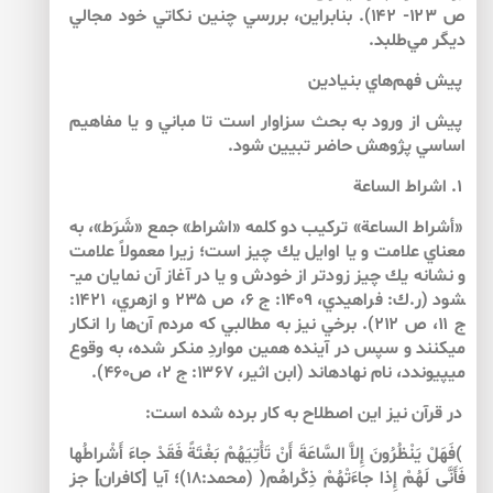
ص ۱۲۳- ۱۴۲). بنابراين، بررسي چنين نكاتي خود مجالي
ديگر مي‌طلبد.
پيش فهم‌هاي بنيادين
پيش از ورود به بحث سزاوار است تا مباني و يا مفاهيم
اساسي پژوهش حاضر تبيين شود.
۱. اشراط الساعة
«أشراط الساعة» تركيب دو كلمه «اشراط» جمع «شَرَط»، به
معناي علامت و يا اوايل يك چيز است؛ زيرا معمولاً علامت
و نشانه يك چيز زودتر از خودش و يا در آغاز آن نمايان مي­
شود (ر.ك: فراهيدي، ۱۴۰۹: ج ۶، ص ۲۳۵ و ازهري، ۱۴۲۱:
ج ۱۱، ص ۲۱۲). برخي نيز به مطالبي كه مردم آن‌ها را انكار
مي­كنند و سپس در آينده همين مواردِ منكر شده، به وقوع
مي­پيوندد، نام نهاده­اند (ابن اثير، ۱۳۶۷: ج ۲، ص۴۶۰).
در قرآن نيز اين اصطلاح به كار برده شده است:
)فَهَلْ يَنْظُرُونَ إِلاَّ السَّاعَةَ أَنْ تَأْتِيَهُمْ بَغْتَةً فَقَدْ جاءَ أَشْراطُها
فَأَنَّى لَهُمْ إِذا جاءَتْهُمْ ذِكْراهُم‏( (محمد:۱۸)؛ آيا [كافران‏] جز