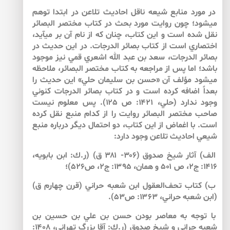
در مورد منابع شيعه ناقل احاديث تلاعن در ابتدا توهم
مي­شود؛ چون روايت مورد بحث در كتاب مختصر البصائر
نقل شده است و اين كتاب، چنان كه از نام آن بر مي­آيد،
اختصاري است از كتاب بصائر الدرجات. در اين حديث در
بصائر الدرجات، سعد بن عبد الله اشعري قمي نيز موجود
باشد؛ اما پس از مراجعه به كتاب مختصر البصائر، ملاحظه
مي­شود مؤلف آن «حسن بن سليمان حلي» اين حديث را
بعداً اضافه كرده است و در كتاب بصائر الدرجات كنوني
وجود ندارد (حلي، ۱۴۲۱: ص ۱۲۵). پس معلوم نيست
صاحب مختصر البصائر روايت را از كدام منبع نقل كرده
است. با اغماض از اين كتاب، دو احتمال ديگر درباره منبع
شيعي احاديث تلاعن وجود دارد:
الف) آثار شيخ صدوق (۳۰۶- ۳۸۱ ق) (ر.ك: ابن بابويه،
۱۴۱۶: ج۲، ص ۵۰۱ و همان، ۱۳۹۵: ج۲، ص۵۲۶)؛
ب) كتاب تحف‌العقول ابن شعبه حراني (قرن چهارم ق)
(ابن شعبه حراني، ۱۳۶۳: ص۵۳).
با توجه به معاصر بودن حسن بن علي بن حسين بن
شعبه حراني و شيخ صدوق (ر.ك: آقا بزرگ تهراني، ۱۴۰۸: