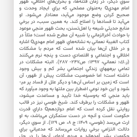
سوي ديگر، در زمان فتنه‌ها، و بحران‌هاي اخلاقي، ظهور
امام مهديQ به‌عنوان مصلحي كه براي ايجاد وحدت و
صحيح كردن وضع موجود مي‌آيد، معنادار مي‌شود. او
مي‌آيد تا فسادها را اصلاح كند. به همين سبب، در برخي
منابع حديثي شيعه يا اهل‌تسنن، بحث ظهور منجي موعود
با حوادث آخرالزماني يا شبيه آن مطرح شده است؛ مثلاً در
كتاب الغيبة نعماني به نشانه‌هاي ظهور امام مهديQ اشاره
و در خلال آن‌ها بيان شده است كه مردم با مشكلات
اخلاقي و اجتماعي و اقتصادي دست و پنجه نرم مي‌كنند
(ر.ك: نعماني، 1397: ص247- 287). البته مشكلات در
تمامي برهه­هاي زندگي اجتماعي بشر كم و بيش وجود
داشته است؛ اما خصوصيت مشكلات پيش از ظهور، آن
است كه زمين بر اساس آن‌ها و ديگر علل از فساد پر مي­
شود و اين خود نوعي اضطرار بين ملت­ها به وجود مي­آورد كه
بايد منجي كه به‌وسيله خدا تأييد و مساعدت مي­شود،
ظهور و مشكلات را برطرف كند. شيخ طوسي نيز در قالب
روايتي نقل كرده است كه امام دوازدهمQ داراي قدرت
حكومت است و آنچه در دست ستمگران مي‌باشد، به او
ارث مي‌رسد (طوسي، 1409: ج 8، ص 129). از سوي ديگر،
دلالت التزامي برخي روايات مي‌رساند كه مدعياني براي
حكومت بشر آمده­اند و مردم ادعاي آن‌ها را در حل