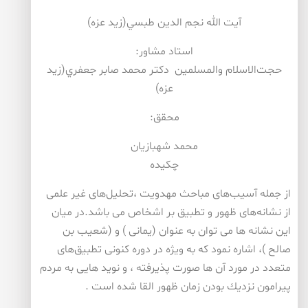
آيت الله نجم الدين طبسي(زيد عزه)
استاد مشاور:
حجت‌الاسلام والمسلمين دكتر محمد صابر جعفري(زيد
عزه)
محقق:
محمد شهبازيان
چكيده
از جمله آسیب‌های مباحث مهدویت ،تحلیل‌های غیر علمی
از نشانه‌های ظهور و تطبیق بر اشخاص می باشد.در میان
این نشانه ها می توان به عنوان (یمانی ) و (شعیب بن
صالح )، اشاره نمود كه به ویژه در دوره كنونی تطبیق‌های
متعدد در مورد آن ها صورت پذیرفته ، و نوید هایی به مردم
پیرامون نزدیك بودن زمان ظهور القا شده است .