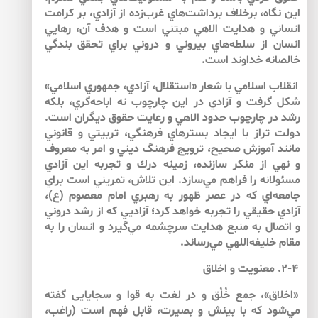
اين نگاه، برخلاف برداشت‌هاي غرب‌زده از آزادي، بر كرامت
انساني و هدايت الاهي مبتني است و هدف آن، رهايي
انسان از سلطه‌هاي بيروني و دروني براي تحقق بندگي
خالصانه خداوند است.
انقلاب اسلامي با شعار «استقلال، آزادي، جمهوري اسلامي»
شكل گرفت و آزادي در اين چارچوب نه اباحه‌گري، بلكه
رشد در چارچوب حدود الاهي و رعايت حقوق ديگران است.
دولت تراز با ايجاد بسترهاي فرهنگي، تربيتي و قانوني
مانند آموزش صحيح، ترويج فرهنگ ديني و امر به معروف
و نهي از منكر سازنده، زمينه درك و تجربه اين آزادي
مسئولانه را فراهم مي‌سازد. اين تلاش، تمريني است براي
جامعه‌اي كه در عصر ظهور به رهبري امام معصوم (ع)،
آزادي حقيقي را تجربه خواهد كرد؛ آزاديي كه از رشد دروني
و اتصال به منبع هدايت سرچشمه مي‌گيرد و انسان را به
مقام خليفه‌اللهي مي‌رساند.
۲-۴. معنويت و اخلاق
«اخلاق»، جمع خُلُق و در لغت به قوا و سجايايى گفته
مي‌شود كه با بينش و بصيرت، قابل فهم است (راغب،