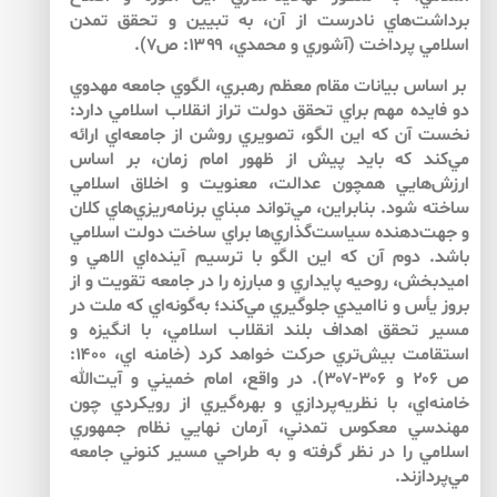
برداشت‌هاي نادرست از آن، به تبيين و تحقق تمدن
اسلامي پرداخت (آشوري و محمدي، ۱۳۹۹: ص۷).
بر اساس بيانات مقام معظم رهبري، الگوي جامعه مهدوي
دو فايده مهم براي تحقق دولت تراز انقلاب اسلامي دارد:
نخست آن كه اين الگو، تصويري روشن از جامعه‌اي ارائه
مي‌كند كه بايد پيش از ظهور امام زمان، بر اساس
ارزش‌هايي همچون عدالت، معنويت و اخلاق اسلامي
ساخته شود. بنابراين، مي‌تواند مبناي برنامه‌ريزي‌هاي كلان
و جهت‌دهنده سياست‌گذاري‌ها براي ساخت دولت اسلامي
باشد. دوم آن كه اين الگو با ترسيم آينده‌اي الاهي و
اميدبخش، روحيه پايداري و مبارزه را در جامعه تقويت و از
بروز يأس و نااميدي جلوگيري مي‌كند؛ به‌گونه‌اي كه ملت در
مسير تحقق اهداف بلند انقلاب اسلامي، با انگيزه و
استقامت بيش‌تري حركت خواهد كرد (خامنه اي، ۱۴۰۰:
ص ۲۰۶ و ۳۰۶-۳۰۷). در واقع، امام خميني و آيت‌الله
خامنه‌اي، با نظريه‌پردازي و بهره‌گيري از رويكردي چون
مهندسي معكوس تمدني، آرمان نهايي نظام جمهوري
اسلامي را در نظر گرفته و به طراحي مسير كنوني جامعه
مي‌پردازند.