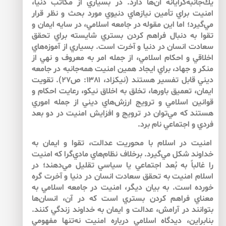
يك‌جانبه‌گرايانه آن‌ها دارد. در بسياري از مكاتب دنيا،
امنيت براي تأمين نيازها‌ي دنيوي مورد بحث و نظر قرار
مي‌گيرد؛ اما اين مقوله در جامعه اسلامي، در سايه ايمان و
تقوا به دنبال فراهم كردن بستري شايسته براي تحقق
سعادت انسان در دنيا و آخرت است. بسياري از آموزه‌هاي
اخلاقي و احكام اسلامي، از جمله امر به معروف و نهي از
منكر و جهاد، براي ايجاد همين امنيت همه‌جانبه در جامعه
ديني قابل تفسير هستند (نيكزاد، ۱۳۸۱: ص۲۷). تقويت
ايمان، تعميق باورها، تخلق به اخلاق نيكو، رعايت احكام و
قوانين اسلامي و ترويج ارزش‌هاي ديني از جمله اموري
هستند كه مي‌توان در ترويج و افزايش امنيت در دو بعد
فردي و اجتماعي نام برد.
امنيت در اسلام با محوريت عدالت، تقوا و ايمان به
خداوند شكل مي‌گيرد. برخلاف نظام‌هاي مادي‌گرا كه امنيت
را غالباً به بُعد اجتماعي يا سياسي تقليل مي‌دهند؛ در
اسلام امنيت به تحقق سعادت انسان در دنيا و آخرت گره
خورده است. به بيان ديگر، امنيت در جامعه اسلامي به
معناي فراهم كردن بستري است كه در آن، انسان‌ها
بتوانند در آرامش، عدالت و ايمان به خداوند زندگي كنند.
بنابراين، ديدگاه اسلامي درباره امنيت نه‌تنها مفهومي