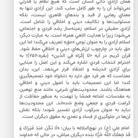
همان آزادي ذاتي انسان است كه هيچ نظام يا قدرتي
نمي‌تواند آن را به طور كامل سلب كند. اين آزادي تنها به
معناي رهايي از قيد و بندهاي ظاهري نيست، بلكه
مسئوليت‌ها و تكاليف ديني و اخلاقي را شامل است.
آزادي حقيقي در اسلام، زمينه‌ساز رشد فردي و اجتماعي
مي‌شود؛ زيرا با هدايت الاهي همراه است. به عبارت ديگر،
اسلام آزادي را به عنوان نوعي «حق» تعريف مي‌كند؛ اما اين
حق بايد در چارچوب ارزش‌هاي ديني و اخلاقي حفظ شود.
قرآن كريم در آيه‌ <لَا إِكْرَاهَ فِي الدِّينِ> (بقره:۲۵۶)؛ به
احترام انتخاب فردي اشاره مي‌كند و اين اصل را مبنايي
براي آزادي انديشه و اعتقاد قرار مي‌دهد. اين، بدان
معناست كه هر فرد حق دارد به دلخواه خود تصميم‌گيري
كند؛ اما اين تصميمات بايد با اصول ديني و اخلاقي
هماهنگ باشند. محدوديت‌هاي شرعي، مانند منع توهين
به مقدسات، اشاعه فحشا يا تهمت، به منظور حفاظت از
كرامت فردي و جمعي وضع شده‌اند. اين محدوديت‌ها
نبايد به عنوان سركوب آزادي تفسير شوند؛ بلكه نقش
آن‌ها در جلوگيري از فساد و تعدي به حقوق ديگران است.
امام علي (ع) در نهج‌البلاغه با بيان: «لَا تَكُنْ عَبْدَ غَيْرِكَ وَ
قَدْ جَعَلَكَ اللَّهُ حُرًّا؛ بنده ديگران مباش، در حالى كه خداوند