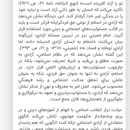
تو را آزاد آفريده است» (نهج البلاغه، نامه ۳۱، ص ۹۲۹)؛
تأكيد مي‌كند كه انسان به طور ذاتي آزاد است و نبايد خود
را در بندگي غير خدا گرفتار كند. اين ديدگاه نشان مي‌دهد
كه آزادي در اسلام از نوعي حق فردگرايانه فراتر است و بايد
در قالب مسئوليت‌هاي اجتماعي و ديني مورد استفاده قرار
گيرد. امام خميني نيز در تبيين مسئله آزادي، اين‌گونه
بيان مي‌كنند: «اسلام به انسان آزادي انديشه داده، اما
آزادي توطئه و فساد نه» (خميني، ۱۳۷۸: ج ۲۱، ص ۳۹۳).
اين گفته نشان مي‌دهد كه در نظام اسلامي، آزادي به
صورت مطلق و بي‌قيد و شرط تعريف نمي‌شود، بلكه در
چارچوب مسئوليت‌ها و ارزش‌هاي الاهي قرار دارد. در
اسلام، آزادي نه تنها به عنوان حق فردي، بلكه به عنوان
عاملي براي تحقق عدالت اجتماعي و رشد فرهنگي
محسوب مي‌شود. اصل امر به معروف و نهي از منكر نشان
مي‌دهد كه آزادي، با مسئوليت‌پذيري و تعهد به نيكو‌كاري و
جلوگيري از ناهنجاري‌ها، قابل جمع است.
دولت تراز انقلاب اسلامي با الهام از آموزه‌هاي ديني و در
پرتو چشم‌انداز حكومت مهدوي، تلاش مي‌كند الگوي
متعادلي از آزادي اجتماعي ارائه كند؛ الگويي كه هم پاسدار
حقوق فردي باشد و هم به مسئوليت‌هاي جمعي ملتزم.