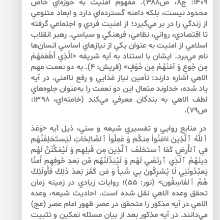
۱۴۰۹: ج۸، ص۳۸۸). مفهوم امنيت به حوزه‌اي خاص
محدود نيست، بلكه دامنه‌ گسترده‌اي دارد و ابعاد متنوعي
از زندگي را در بر مي‌گيرد؛ از امنيت فردي و اجتماعي گرفته
تا اقتصادي، رواني، نظامي، فرهنگي و سياسي. رهبر انقلاب
اسلامي از امنيت به ‌عنوان يكي از نيازهاي اساسي انسان‌ها
نام مي‌برد. ايشان با استناد به آيه شريفه <الَّذِي أَطْعَمَهُمْ
مِنْ جُوعٍ وَ آمَنَهُمْ مِنْ خَوْفٍ> (قريش: ۴). به دو نعمت مهم
الاهي اشاره دارند: تأمين نياز غذايي و رفع ناامني. در آيه
ياد شده، خداوند متعال اين دو نعمت را به‌عنوان جلوه‌هاي
لطف الاهي به بندگان معرفي مي‌كند (خامنه‌‌اي، ۱۳۹۸:
ص۷۹).
در منابع روايي و تفسيري شيعه و سني، ذيل آيه <وَعَدَ
ٱللَّهُ ٱلَّذِينَ ءَامَنُواْ مِنكُم وَ عَمِلُواْ ٱلصَّالِحَاتِ لَيَستَخلِفَنَّهُم
فِي ٱلأَرضِ كَمَا ٱستَخلَفَ ٱلَّذِينَ مِن قَبلِهِم وَ لَيُمَكِّنَنَّ لَهُم
دِينَهُمُ ٱلَّذِي ٱرتَضَي لَهُم وَ لَيُبَدِّلَنَّهُم مِّن بَعدِ خَوفِهِم أَمنًا
يَعبُدُونَنِي لَا يُشرِكُونَ بِي شَيـاً وَ مَن كَفَرَ بَعدَ ذَلِكَ فَأُولَئِكَ
هُمُ ٱلفَاسِقُون> (نور: ۵۵)؛ روايات زيادي در زمينه زمان
تحقق وعده الاهي نقل شده است. احاديث شيعه، وعده
الاهي در آيه مذكور را متحقق در عصر ظهور امام عصر (عج)
مي‌دانند. در آيه مذكور بعد از بيان مسئله تمكين و تثبيت