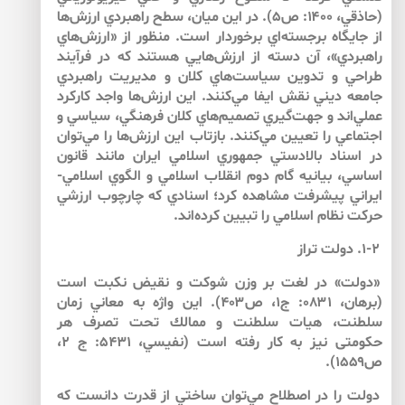
(حاذقي، ۱۴۰۰: ص۵). در اين ميان، سطح راهبردي ارزش‌ها
از جايگاه برجسته‌اي برخوردار است. منظور از «ارزش‌هاي
راهبردي»، آن دسته از ارزش‌هايي هستند كه در فرآيند
طراحي و تدوين سياست‌هاي كلان و مديريت راهبردي
جامعه ديني نقش ايفا مي‌كنند. اين ارزش‌ها واجد كاركرد
عملي‌اند و جهت‌گيري تصميم‌‌هاي كلان فرهنگي، سياسي و
اجتماعي را تعيين مي‌كنند. بازتاب اين ارزش‌ها را مي‌توان
در اسناد بالادستي جمهوري اسلامي ايران مانند قانون
اساسي، بيانيه گام دوم انقلاب اسلامي و الگوي اسلامي-
ايراني پيشرفت مشاهده كرد؛ اسنادي كه چارچوب ارزشي
حركت نظام اسلامي را تبيين كرده‌اند.
۱-۲. دولت تراز
«دولت» در لغت بر وزن شوكت و نقيض نكبت است
(برهان، ۰۸۳۱: ج۱، ص۴۰۳). اين واژه به معاني زمان
سلطنت، هيات سلطنت و ممالك تحت تصرف هر
حكومتى نيز به كار رفته است (نفيسي، ۵۴۳۱: ج ۲،
ص۱۵۵۹).
دولت را در اصطلاح مي‌توان ساختي از قدرت دانست كه