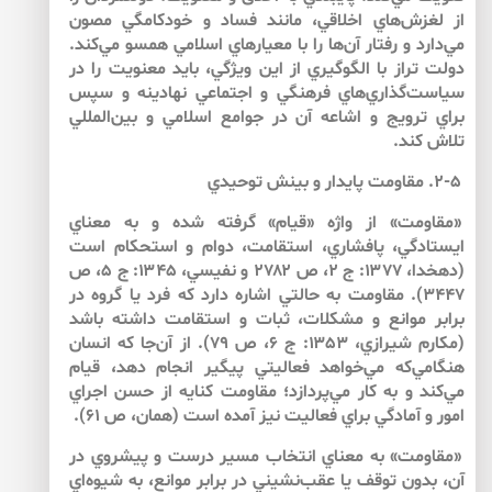
از لغزش‌هاي اخلاقي، مانند فساد و خودكامگي مصون
مي‌دارد و رفتار آن‌ها را با معيارهاي اسلامي همسو مي‌كند.
دولت تراز با الگوگيري از اين ويژگي، بايد معنويت را در
سياست‌گذاري‌هاي فرهنگي و اجتماعي نهادينه و سپس
براي ترويج و اشاعه آن در جوامع اسلامي و بين‌المللي
تلاش كند.
۲-۵. مقاومت پايدار و بينش توحيدي
«مقاومت» از واژه «قيام» گرفته شده و به معناي
ايستادگي، پافشاري، استقامت، دوام و استحكام است
(دهخدا، ۱۳۷۷: ج ۲، ص ۲۷۸۲ و نفيسي، ۱۳۴۵: ج ۵، ص
۳۴۴۷). مقاومت به حالتي اشاره دارد كه فرد يا گروه در
برابر موانع و مشكلات، ثبات و استقامت داشته باشد
(مكارم شيرازي، ۱۳۵۳: ج ۶، ص ۷۹). از آن‌جا كه انسان
هنگامي‌كه مي‌خواهد فعاليتي پيگير انجام دهد، قيام
مي‌كند و به كار مي‌پردازد؛ مقاومت كنايه از حسن اجراي
امور و آمادگي براي فعاليت نيز آمده است (همان، ص ۶۱).
«مقاومت» به معناي انتخاب مسير درست و پيشروي در
آن، بدون توقف يا عقب‌نشيني در برابر موانع، به شيوه‌اي