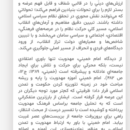
ارزش‌هاي ديني را در قالبي شفاف و قابل فهم عرضه و
بستر لازم را براي تحولات بنيادين فراهم مي‌كند؛ تحولاتي
كه مي‌توانند نقش محوري در تحقق نظام سياسي اسلامي
داشته باشند. تبيين دقيق مفاهيم و آرمان‌هاي انقلاب
اسلامي، مسير كلي حركت نظام را در عرصه‌هاي فرهنگي،
اقتصادي، اجتماعي و سياسي سامان مي‌بخشد و با تبيين
شاخص‌ها و معيارهاي دولت تراز انقلاب، از ورود
ديدگاه‌هاي فردي و انحراف از مسير اصلي جلوگيري مي‌كند.
از ديدگاه امام خميني، مهدويت تنها باوري اعتقادي
نيست، بلكه محركي براي حركت و تلاش براي ايجاد
جامعه‌اي عادلانه و پيشرفته است (خميني، ۱۳۸۹: ج۱۲،
ص ۴۸۲). امام خميني آموزه مهدويت را پايه و ريشه
مباحث خود در زمينه تئوريزه كردن حكومت و تمدن
اسلامي قرار داد؛ ظرفيتي كه كم‌تر مورد توجه ديگران در
اين عرصه قرار گرفته است. ايشان از بارزترين متفكراني
است كه به تحليل جامعه براساس فرهنگ مهدويت
پرداخته و كوشيده است با تفسير درست از مبحث انتظار،
راهي براي برون‌رفت جامعه از بن‌بست‌هاي عصر غيبت
بيابد. امام خميني با باور به ارتباط مهدويت و تمدن
اسلامي، به منظور نهادينه‌سازي اين آموزه و اصلاح