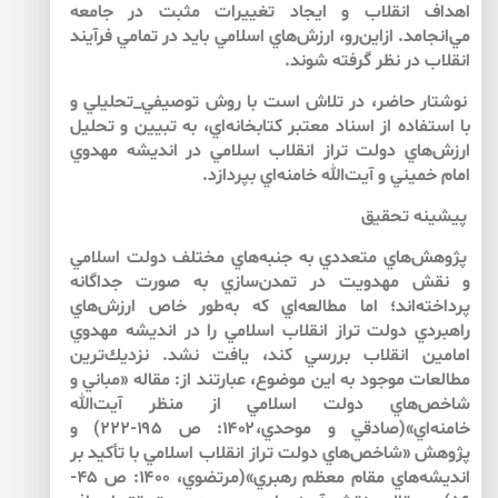
اهداف انقلاب و ايجاد تغييرات مثبت در جامعه
مي‌انجامد. ازاين‌رو، ارزش‌هاي اسلامي بايد در تمامي فرآيند
انقلاب در نظر گرفته شوند.
نوشتار حاضر، در تلاش است با روش توصيفي_تحليلي و
با استفاده از اسناد معتبر كتابخانه‌اي، به تبيين و تحليل
ارزش‌هاي دولت تراز انقلاب اسلامي در انديشه مهدوي
امام خميني و آيت‌الله خامنه‌اي بپردازد.
پيشينه تحقيق
پژوهش‌هاي متعددي به جنبه‌هاي مختلف دولت اسلامي
و نقش مهدويت در تمدن‌سازي به صورت جداگانه
پرداخته‌اند؛ اما مطالعه‌اي كه به‌طور خاص ارزش‌هاي
راهبردي دولت تراز انقلاب اسلامي را در انديشه مهدوي
امامين انقلاب بررسي كند، يافت نشد. نزديك‌ترين
مطالعات موجود به اين موضوع، عبارتند از: مقاله «مباني و
شاخص‌هاي دولت اسلامي از منظر آيت‌الله
خامنه‌اي»(صادقي و موحدي،۱۴۰۲: ص ۱۹۵-۲۲۲) و
پژوهش «شاخص‌هاي دولت تراز انقلاب اسلامي با تأكيد بر
انديشه‌هاي مقام معظم رهبري»(مرتضوي، ۱۴۰۰: ص ۴۵-