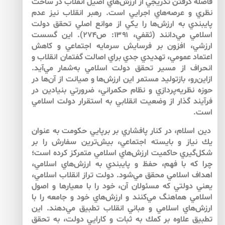
فاصله‌ گرفتن تدريجي از ارزش‌هاي اصيل انقلاب در ساحت
نظري و عرصه‌هاي اجرايي است. رهبر انقلاب نيز عدم
پايبندي به ارزش‌ها را يكي از موانع اصلي تحقق دولت
اسلامي مي‌دانند (ثقفي، ۱۳۹۱: ص۲۷۴). اين گسست
ارزشي، افزون بر فرسايش سرمايه اجتماعي و كاهش
اعتماد عمومي، تهديدي جدي براي اصالت گفتمان انقلاب و
انحراف از مسير تحقق دولت اسلامي به‌شمار مي‌آيد.
ازاين‌رو، بازتوليد مستمر اين ارزش‌ها و صيانت از آن‌ها در
حوزه نظريه‌پردازي و نظام حكمراني، ضرورتي بنيادين در
فرآيند گذار از وضعيت انقلابي به استقرار دولت اسلامي
است.
دين اسلام، در كنار پافشاري بر برپايي حكومت به عنوان
يك نياز و بايسته اجتماعي، بيش‌ترين سفارش‌ را بر
شكل‌گيري حاكميت ارزش‌هاي اسلامي متمركز كرده است؛
چرا كه با فهم، حفظ و پايبندي به ارزش‌هاي اسلامي،
اهداف اسلامي محقق مي‌شود. دولت تراز انقلاب اسلامي،
يعني دولتي كه مسئولان آن، خود را با معيارها و اصول
اسلامي هماهنگ مي‌كنند و ارزش‌هاي خود و جامعه را با
ارزش‌هاي اسلامي و مباني انقلاب تطبيق ‌مي‌دهند. اين
تطبيق علاوه بر كمك به ثبات و كارايي دولت، به تحقق