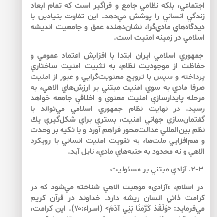
اجتماعي، بلكه نظامي جامع و فراگير است كه تمام ابعاد
زندگي انساني را پوشش مي‌دهد. اين تفاوت بنيادين با
ديدگاه‌هاي مادي‌گرا، نشان‌دهنده عمق و جامعيت انديشه
اسلامي در زمينه امنيت است.
جمهوري اسلامي ايران ابتدا با افزايش اعتماد عمومي و
حفاظت از موجوديت نظام، به تثبيت امنيت ساختاري
پرداخته و سپس با ترويج معنويت‌گرايي و عبور از امنيت
صرفا مادي به سوي امنيت مبتني بر ارزش‌هاي الاهي، به
مرحله پايدارسازي امنيت معنوي و اخلاقي جامعه خواهد
رسيد. در نهايت نظام جمهوري اسلامي مي‌تواند با
گفتمان‌سازي جهاني امنيت، بستري براي شكل‌گيري يك
نظم بين‌المللي عدالت‌محور فراهم آورد و با تكيه بر وحدت
و هم‌افزايي ملت‌ها، به تقويت امنيت انساني با رويكرد
الاهي و نه محدود به جنبه‌هاي مادي، نايل آيد.
۲-۳. آزادي مبتني بر مسئوليت
در اسلام، «آزادي» موهبت الاهي شناخته مي‌شود كه در
كرامت ذاتي انسان ريشه دارد. خداوند در قرآن كريم
مي‌فرمايد: <وَلَقَدْ كَرَّمْنَا بَنِي آدَمَ> (اسراء:۷۰). اين كرامت،