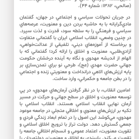
(صالحي، ۱۳۸۲: شماره ۴۴).
در جريان تحولات سياسي و اجتماعي در جهان، گفتمان
مادي‌گرايانه با به حاشيه‌ بردن دين و معنويت، عرصه‌هاي
سياسي و فرهنگي را به سلطه سود، قدرت و لذت سپرد.
در چنين وضعي، انقلاب اسلامي ايران با گفتماني متفاوت
و برخاسته از آموزه‌هاي ديني، تلفيقي از عدالت‌خواهي،
آزادي‌طلبي، معنويت و اخلاق را ارائه كرد؛ گفتماني كه با
الهام از انديشه مهدوي و نگاه به آينده‌ درخشان حكومت
جهاني حضرت مهدي (عج)، طرحي نو براي تمدن‌سازي بر
پايه ارزش‌هاي الاهي درانداخت و معنويتي زنده و اجتماعي
را در بطن جامعه و حكمراني، وارد ساخت.
امامين انقلاب، با در نظر گرفتن آرمان‌هاي مهدوي، در پي
توسعه معنويت و اخلاق در سطح جهاني و حركت در مسير
آرمان نهايي انقلاب اسلامي هستند. انقلاب اسلامي با
تكيه بر ارزش‌هاي معنوي و اخلاقي متجلي در جامعه موعود
مهدوي، مي‌كوشد اين اصول را در تمام ابعاد زندگي فردي و
جمعي گسترش دهد. دولت تراز با ترويج اخلاق اسلامي و
تقويت معنويت، اعتماد عمومي و انسجام اخلاقي جامعه را
تقويت مي‌كند. پايبندي به اخلاق و معنويت، دولتمردان را