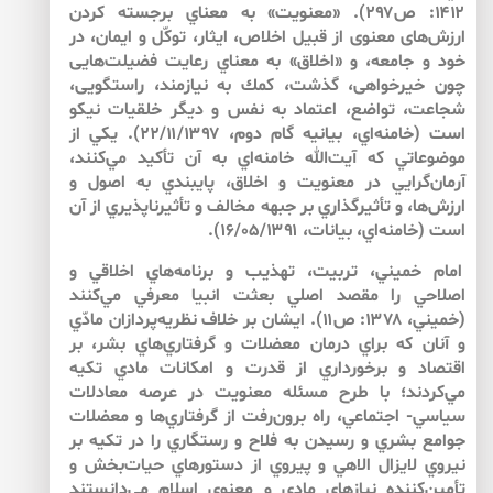
۱۴۱۲: ص۲۹۷). «معنويت» به معناي برجسته كردن
ارزش‌هاى معنوى از قبيل اخلاص، ايثار، توكّل و ايمان، در
خود و جامعه، و «اخلاق» به معناي رعايت فضيلت‌هايى
چون خيرخواهى، گذشت، كمك به نيازمند، راستگويى،
شجاعت، تواضع، اعتماد به نفس و ديگر خلقيات نيكو
است (خامنه‌اي، بيانيه گام دوم، ۲۲/۱۱/۱۳۹۷). يكي از
موضوعاتي كه آيت‌الله خامنه‌اي به آن تأكيد مي‌كنند،
آرمان‌گرايي در معنويت و اخلاق، پايبندي به اصول و
ارزش‌ها، و تأثيرگذاري بر جبهه مخالف و تأثيرناپذيري از آن
است (خامنه‌اي، بيانات، ۱۶/۰۵/۱۳۹۱).
امام خميني، تربيت، تهذيب و برنامه‌هاي اخلاقي و
اصلاحي را مقصد اصلي بعثت انبيا معرفي مي‌كنند
(خميني، ۱۳۷۸: ص۱۱). ايشان بر خلاف نظريه‌پردازان مادّي
و آنان كه براي درمان معضلات و گرفتاري‌‌‌‌هاي بشر، بر
اقتصاد و برخورداري از قدرت و امكانات مادي تكيه
مي‌‌‌‌كردند؛ با طرح مسئله معنويت در عرصه معادلات
سياسي- اجتماعي، راه برون‌رفت از گرفتاري‌‌‌ها و معضلات
جوامع بشري و رسيدن به فلاح و رستگاري را در تكيه بر
نيروي لايزال الاهي و پيروي از دستورهاي حيات‌بخش و
تأمين‌كننده نيازهاي مادي و معنوي اسلام مي‌دانستند