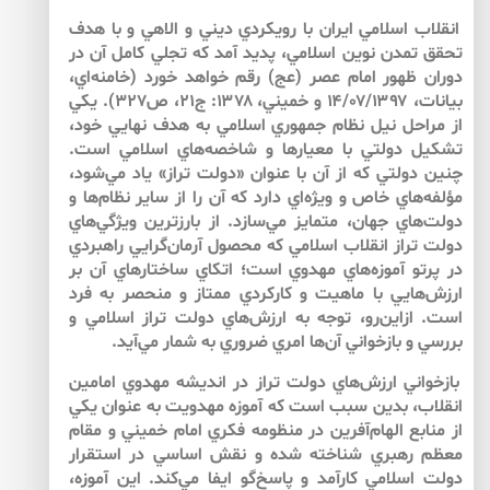
انقلاب اسلامي ايران با رويكردي ديني و الاهي و با هدف
تحقق تمدن نوين اسلامي، پديد آمد كه تجلي كامل آن در
دوران ظهور امام عصر (عج) رقم خواهد خورد (خامنه‌اي،
بيانات، ۱۴/۰۷/۱۳۹۷ و خميني، ۱۳۷۸: ج۲۱، ص۳۲۷). يكي
از مراحل نيل نظام جمهوري اسلامي به هدف نهايي خود،
تشكيل دولتي با معيارها و شاخصه‌هاي اسلامي است.
چنين دولتي كه از آن با عنوان «دولت تراز» ياد مي‌شود،
مؤلفه‌هاي خاص و ويژه‌اي دارد كه آن را از ساير نظام‌ها و
دولت‌هاي جهان، متمايز مي‌سازد. از بارزترين ويژگي‌هاي
دولت تراز انقلاب اسلامي كه محصول آرمان‌گرايي راهبردي
در پرتو آموزه‌هاي مهدوي است؛ اتكاي ساختارهاي آن بر
ارزش‌هايي با ماهيت و كاركردي ممتاز و منحصر به فرد
است. ازاين‌رو، توجه به ارزش‌هاي دولت تراز اسلامي و
بررسي و بازخواني آن‌ها امري ضروري به شمار مي‌آيد.
بازخواني ارزش‌هاي دولت تراز در انديشه مهدوي امامين
انقلاب، بدين سبب است كه آموزه مهدويت به‌ عنوان يكي
از منابع الهام‌آفرين در منظومه فكري امام خميني و مقام
معظم رهبري شناخته شده و نقش اساسي در استقرار
دولت اسلاميِ كارآمد و پاسخ‌گو ايفا مي‌كند. اين آموزه،