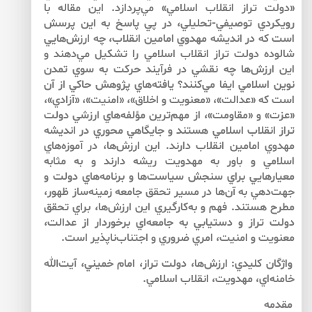
«دولت تراز انقلاب اسلامي» مي‌پردازد. اين مقاله با
رويكردي توصيفي-تحليلي، در پي پاسخ به اين پرسش
است كه در انديشه مهدوي امامين انقلاب، چه ارزش‌هايي
شالوده‌ دولت تراز انقلاب اسلامي را تشكيل مي‌دهند و
اين ارزش‌ها چه نقشي در فرآيند حركت به سوي تمدن
نوين اسلامي ايفا مي‌كنند؟ يافته‌هاي پژوهش حاكي از آن
است كه «عدالت»، «معنويت و اخلاق»، «امنيت»، «آزادي»،
«عزت» و «مقاومت»، از مهم‌ترين مؤلفه‌هاي ارزشي دولت
تراز انقلاب اسلامي هستند و جايگاهي محوري در انديشه
مهدوي امامين انقلاب دارند. اين ارزش‌ها، در آموزه‌هاي
اسلامي و باور به مهدويت ريشه دارند و به مثابه
معيارهايي براي سنجش سياست‌ها و برنامه‌هاي دولت و
جهت‌دهي به آن‌ها در مسير تحقق جامعه‌ زمينه‌ساز ظهور،
مطرح هستند. فهم و به‌كارگيري اين ارزش‌ها، براي تحقق
دولت تراز و دستيابي به جامعه‌اي برخوردار از عدالت،
معنويت و امنيت، امري ضروري و اجتناب‌ناپذير است.
واژگان كليدي: ارزش‌ها، دولت تراز، امام خميني، آيت‌الله
خامنه‌اي، مهدويت، انقلاب اسلامي.
مقدمه