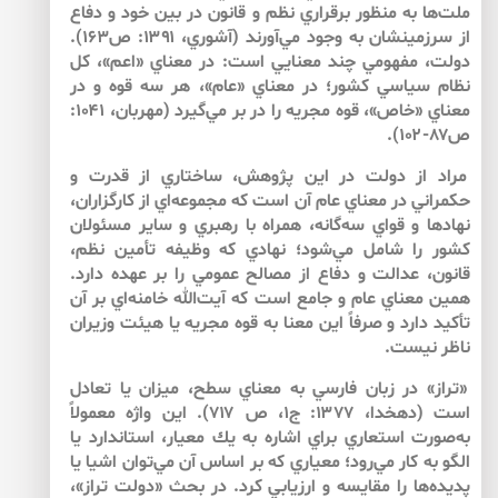
ملت‌ها به منظور برقراري نظم و قانون در بين خود و دفاع
از سرزمينشان به وجود مي‌آورند (آشوري، ۱۳۹۱: ص۱۶۳).
دولت، مفهومي چند معنايي است: در معناي «اعم»، كل
نظام سياسي كشور؛ در معناي «عام»، هر سه قوه و در
معناي «خاص»، قوه مجريه را در بر مي‌گيرد (مهربان، ۱۰۴۱:
ص۸۷-۱۰۲).
مراد از دولت در اين پژوهش، ساختاري از قدرت و
حكمراني در معناي عام آن است كه مجموعه‌اي از كارگزاران،
نهادها و قواي سه‌گانه، همراه با رهبري و ساير مسئولان
كشور را شامل مي‌شود؛ نهادي كه وظيفه تأمين نظم،
قانون، عدالت و دفاع از مصالح عمومي را بر عهده دارد.
همين معناي عام و جامع است كه آيت‌الله خامنه‌اي بر آن
تأكيد دارد و صرفاً اين معنا به قوه مجريه يا هيئت وزيران
ناظر نيست.
«تراز» در زبان فارسي به معناي سطح، ميزان يا تعادل
است (دهخدا، ۱۳۷۷: ج۱، ص ۷۱۷). اين واژه معمولاً
به‌صورت استعاري براي اشاره به يك معيار، استاندارد يا
الگو به كار مي‌رود؛ معياري كه بر اساس آن مي‌توان اشيا يا
پديده‌ها را مقايسه و ارزيابي كرد. در بحث «دولت تراز»،