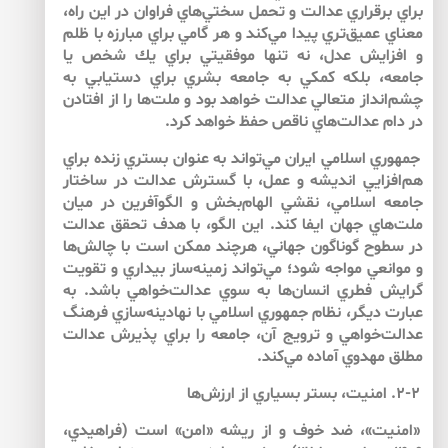
براي برقراري عدالت و تحمل سختي‌هاي فراوان در اين راه،
معناي عميق‌تري پيدا مي‌كند و هر گامي براي مبارزه با ظلم
و افزايش عدل، نه تنها موفقيتي براي يك شخص يا
جامعه، بلكه كمكي به جامعه بشري براي دستيابي به
چشم‌انداز متعالي عدالت خواهد بود و ملت‌ها را از افتادن
در دام عدالت‌هاي ناقص حفظ خواهد كرد.
جمهوري اسلامي ايران مي‌تواند به عنوان بستري زنده براي
هم‌افزايي انديشه و عمل، با گسترش عدالت در ساختار
جامعه اسلامي، نقشي الهام‌بخش و الگوآفرين در ميان
ملت‌هاي جهان ايفا كند. اين الگو، با هدف تحقق عدالت
در سطوح گوناگون جهاني، هرچند ممكن است با چالش‌ها
و موانعي مواجه شود؛ مي‌تواند زمينه‌ساز بيداري و تقويت
گرايش فطري انسان‌ها به سوي عدالت‌خواهي باشد. به
عبارت ديگر، نظام جمهوري اسلامي با نهادينه‌سازي فرهنگ
عدالت‌خواهي و ترويج آن، جامعه را براي پذيرش عدالت
مطلق مهدوي آماده مي‌كند.
۲-۲. امنيت، بستر بسياري از ارزش‌ها
«امنيت»، ضد خوف و از ريشه «امن» است (فراهيدي،