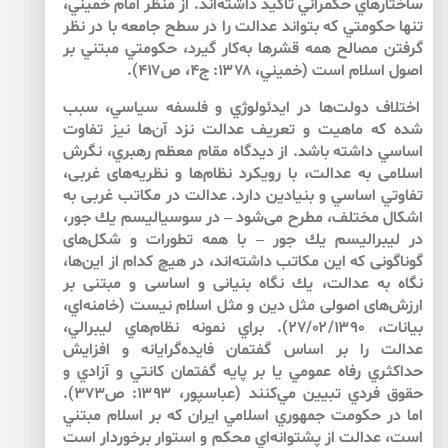
ساختارهاي حكمراني تأكيد داشته‌اند. از منظر امام خميني،
تنها حكومتي كه بتواند عدالت را در سطح جامعه با در نظر
گرفتن مصالح همه قشرها به‌كار گيرد، حكومتي مبتني بر
اصول اسلام است (خميني، ۱۳۷۸: ج۴، ص۴۱۷).
اختلاف دولت‌ها در ايدئولوژي و فلسفه سياسي، سبب
شده كه ماهيت و تعريف عدالت نزد آن‌ها نيز تفاوت
اساسي داشته باشد. از ديدگاه مقام معظم رهبري، نگرش
اسلامى به عدالت، با رويكرد نظام‌ها و نظريه‌هاى غربى،
تفاوتي اساسي و بنيادين دارد. عدالت در مكاتب غربى به
اشكال مختلف، مطرح مى‌شود – در سوسياليسم يك جور،
در ليبراليسم يك جور – با همه‌ تطورات و شكل‌هاى
گوناگونى كه اين مكاتب داشته‌اند، در هيچ‌ كدام از اين‌ها،
نگاه به عدالت، يك نگاه بنيانى و اساسى و مبتنى بر
ارزش‌هاى اصولى مثل دين و مثل اسلام نيست (خامنه‌اي،
بيانات، ۲۷/۰۲/۱۳۹۰). براي نمونه نظام‌هاي ليبرالي،
عدالت را بر اساس گفتمان فايده‌گرايانه و افزايش
حداكثري رفاه عمومي يا بر پايه گفتمان كانتي و آزادي و
حقوق فردي تبيين مي‌كنند (عباسپور، ۱۳۹۳: ص۳۷۳).
اما در حكومت جمهوري اسلامي ايران كه بر اسلام مبتني
است، عدالت از پشتوانه‌‌اي محكم و استوار برخوردار است