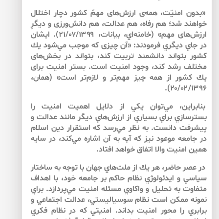
«بدون امنيّت، همه‌ى ارزش‌هاى مهمّ كشور دچار اختلال
خواهند شد؛ هم رفاه، هم عدالت، هم دانش‌ورزى و ديگرِ
ارزش‌هاى مهم» (خامنه‌اي، بيانات، ۲۱/۰۷/۱۳۹۹). ايشان
در جاي ديگري فرمودند: «آن چيزى كه موجب مي‌شود يك
كشور بتواند دانشمند تربيت كند، بتواند در بخش‌هاى
مختلف رشد كند، وجود امنيت است. بستر امنيت براى
يك كشور از همه چيز مهم‌تر و لازم‌تر است» (همان،
۲۰/۰۲/۱۳۹۶).
بنابراين، مي‌توان يكي از دلايل اهميت امنيت را
بسترسازي براي بسياري از ارزش‌هاي ديگر مانند عدالت و
پيشرفت دانست. به نظر مي‌رسد كه استقرار دين اسلام
در جامعه موعود نيز كه آيه به آن اشاره مي‌كند، در سايه
همين امنيت والا اتفاق خواهد افتاد.
در عصر حاضر، هر يك از ملت‌هاي جهان با توجه به ساختار
سياسي و ايدئولوژي نظام حاكم بر جامعه خود، با اهداف
متفاوت به تحليل و واكاوي مسئله امنيت مي‌پردازد. براي
نمونه ممكن است نظام سوسياليستي، عدالت اجتماعي و
برابري را محور امنيت بداند. امنيتي كه در نظام فكري