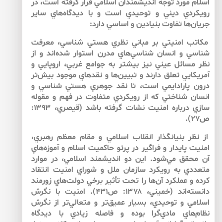
اسلام مورد توجه انديشمندان اسلامي قرار گرفته است، در
رويكردي ديني و توحيدي است و با ديدگاه‌هاي ساير
جريان‌ها تفاوت بنيادين و اساسي دارد:
مكاتب امنيتي بر مباني نظري هستي شناسي، معرفت
شناسي و انسان شناسي‌هاي مدرن استوار شده‌اند و از
نظر مسائل عيني نيز بيش­تر به جوامع غربي، اروپايي و
آمريكايي تعلق دارند و تبيين‌ها و نقدهاي موجود بيش‌تر
درون پارادايمي است، تا نقد جوهري هستي شناسي و
انسان شناختي كه از رويكردي متفاوت در فهم و مقوله
سازي درباره امنيت نشات گرفته باشد (قيصري، ۱۳۹۳:
ص۲۷).
از نظر بنيانگذار انقلاب اسلامي و مقام معظم رهبري،
امنيت پايدار و فراگير در پرتو حاكميت اسلام و آموزه‌هاي
آن محقق مي‌شود. اين دو انديشمند اسلامي، در موارد
متعددي به رويكرد سازمان ملل و شوراي امنيت انتقاد
كرده و عملكرد آن‌ها را تحت تأثير برخي دولت‌هاي زورمند
دانسته‌اند (خميني، ۱۳۷۸: ص۴۳۱). امنيت با نگرش
اسلامي و توحيدي، بسيار عميق‌تر و متعالي‌تر از نگرش‌
نظام‌هاي مادي‌گرا بوده و فاصله زيادي با ديدگاه