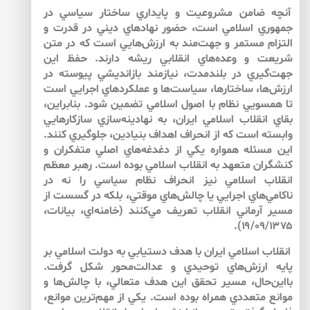
آنچه ضامن مشروعيت و پايداري ساختار سياسي در
جمهوري اسلامي است، حضور نهادهاي ديني در قدرت و
التزام مستمر و جهت‌مند به ارزش‌هايي است كه در متن
شريعت و وعده‌هاي انقلابي ريشه دارند. حفظ اين
جهت‌گيري در بلندمدت، نيازمند بازانديشي پيوسته در
ارزش‌ها، ساختارها، سياست‌ها و عملكردهاي اجرايي است
تا همسويي نظام با اصول اسلامي تضمين شود. بنابراين،
بقاي انقلاب اسلامي ايران، به نهادينه‌سازي سازكارهايي
وابسته است كه از انحراف اهداف بنيادين، جلوگيري كنند.
اين مسئله همواره يكي از دغدغه‌هاي اصلي متفكران و
كنشگران متعهد به انقلاب اسلامي بوده است. رهبر معظم
انقلاب اسلامي نيز انحراف نظام سياسي را نه در
ناكامي‌هاي اجرايي يا چالش‌هاي موقتي، بلكه در گسست از
مسير آرماني انقلاب تعريف مي‌كنند (خامنه‌اي، بيانات،
۱۹/۰۹/۱۳۷۵).
انقلاب اسلامي ايران با هدف دستيابي به دولت اسلامي بر
پايه ارزش‌هاي توحيدي و عدالت‌محور شكل گرفت.
بااين‌حال، مسير تحقق اين هدف متعالي، با چالش‌ها و
موانع متعددي همراه بوده است. يكي از مهم‌ترين موانع،