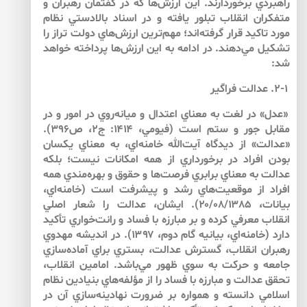
راهبردي برخوردارند. اين ارزش‌ها كه در گفتمان رهبران و
متفكران انقلاب تبلور يافته و در اسناد بالادستي نظام
مورد تاكيد قرار گرفته‌اند؛ مهم‌ترين ارزش‌هاي دولت تراز را
تشكيل مي‌دهند. در ادامه به اين ارزش‌ها پرداخته خواهد
شد:
۲-۱. عدالت فراگير
«عدل» در لغت به معناي اعتدال و ميانه‌روي در امور و در
مقابل جور و ستم است (فيومي، ۱۴۱۴: ج۲، ص۳۹۶).
«عدالت» از ديدگاه آيت‌الله خامنه‌اي، به معناي يكسان
بودن افراد در برخورداري از همه‌ امكانات نيست؛ بلكه
عدالت به معناي برابري فرصت‌ها و حقوق و بهره‌مندي همه
افراد از موقعيت‌هاي رشد و پيشرفت است (خامنه‌اي،
بيانات، ۲۰/۰۸/۱۳۸۵). ايشان، عدالت را شعار اصلي
انقلاب معرفي كرده و بر مبارزه با فساد و رانت‌خواري تأكيد
دارد (خامنه‌اي، بيانيه گام دوم، ۱۳۹۷). در انديشه مهدوي
رهبران انقلاب، گسترش عدالت، بستري براي آماده‌سازي
جامعه و حركت به سوي ظهور مي‌باشد. امامين انقلاب،
تحقق عدالت و مبارزه با فساد را از مؤلفه‌هاي بنيادين نظام
اسلامي دانسته و همواره بر ضرورت نهادينه‌سازي آن در