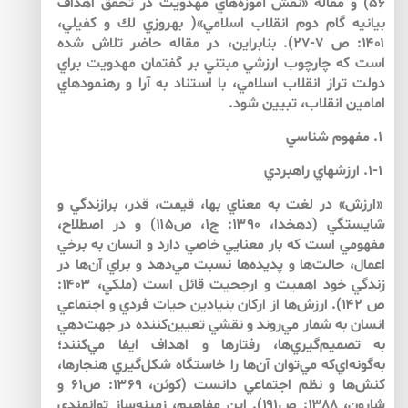
۵۶) و مقاله «نقش آموزه‌هاي مهدويت در تحقق اهداف
بيانيه گام دوم انقلاب اسلامي»( بهروزي لك و كفيلي،
۱۴۰۱: ص ۷-۲۷). بنابراين، در مقاله حاضر تلاش شده
است كه چارچوب ارزشي مبتني بر گفتمان مهدويت براي
دولت تراز انقلاب اسلامي، با استناد به آرا و رهنمودهاي
امامين انقلاب، تبيين شود.
۱. مفهوم شناسي
۱-۱. ارزش­هاي راهبردي
«ارزش» در لغت به معناي بها، قيمت، قدر، برازندگي و
شايستگي (دهخدا، ۱۳۹۰: ج۱، ص۱۱۵) و در اصطلاح،
مفهومي است كه بار معنايي خاصي دارد و انسان به برخي
اعمال، حالت‌ها و پديده‌ها نسبت مي‌دهد و براي آن‌ها در
زندگي خود اهميت و ارجحيت قائل است (ملكي، ۱۴۰۳:
ص ۱۴۲). ارزش‌ها از اركان بنيادين حيات فردي و اجتماعي
انسان به شمار مي‌روند و نقشي تعيين‌كننده در جهت‌دهي
به تصميم‌گيري‌ها، رفتارها و اهداف ايفا مي‌كنند؛
به‌گونه‌اي‌كه مي‌توان آن‌ها را خاستگاه شكل‌گيري هنجارها،
كنش‌ها و نظم اجتماعي دانست (كوئن، ۱۳۶۹: ص۶۱ و
شارون، ۱۳۸۸: ص۱۹۱). اين مفاهيم، زمينه‌ساز توانمندي