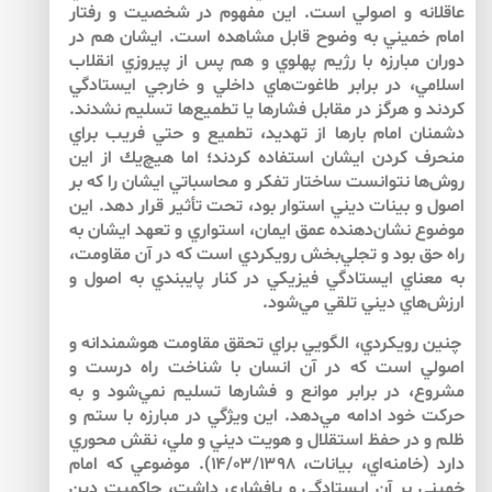
عاقلانه و اصولي است. اين مفهوم در شخصيت و رفتار
امام خميني به‌ وضوح قابل مشاهده است. ايشان هم در
دوران مبارزه با رژيم پهلوي و هم پس از پيروزي انقلاب
اسلامي، در برابر طاغوت‌هاي داخلي و خارجي ايستادگي
كردند و هرگز در مقابل فشارها يا تطميع‌ها تسليم نشدند.
دشمنان امام بارها از تهديد، تطميع و حتي فريب براي
منحرف كردن ايشان استفاده كردند؛ اما هيچ‌يك از اين
روش‌ها نتوانست ساختار تفكر و محاسباتي ايشان را كه بر
اصول و بينات ديني استوار بود، تحت تأثير قرار دهد. اين
موضوع نشان‌دهنده عمق ايمان، استواري و تعهد ايشان به
راه حق بود و تجلي‌بخش رويكردي است كه در آن مقاومت،
به معناي ايستادگي فيزيكي در كنار پايبندي به اصول و
ارزش‌هاي ديني تلقي مي‌شود.
چنين رويكردي، الگويي براي تحقق مقاومت هوشمندانه و
اصولي است كه در آن انسان با شناخت راه درست و
مشروع، در برابر موانع و فشارها تسليم نمي‌شود و به
حركت خود ادامه مي‌دهد. اين ويژگي در مبارزه با ستم و
ظلم و در حفظ استقلال و هويت ديني و ملي، نقش محوري
دارد (خامنه‌اي، بيانات، ۱۴/۰۳/۱۳۹۸). موضوعي كه امام
خميني بر آن ايستادگي و پافشاري داشت، حاكميت دين