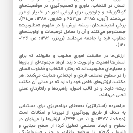
انسان در انتخاب، داوري و تصميم‌گيري در موقعيت‌هاي
گوناگون‌اند و چارچوبي براي ارزيابي امور در اختيار او قرار
مي‌دهند (آرون، ۱۳۸۵: ص۶۵۳ و شارون، ۱۳۸۸: ص۱۹۱).
برخي انديشمندان، ريشه ارزش را در مفهوم «مطلوبيت»
جست‌وجو مي‌كنند و آن را معادل ترجيحات و اولويت‌هاي
مطلوب فرد يا جامعه مي‌دانند (ريتزر، ۱۳۸۹: ص ۱۳۶–
۱۴۰).
ارزش‌ها در حقيقت اموري مطلوب و مقبولند كه براي
انسان‌ها اهميت و اولويت دارند. آن‌ها مجموعه‌اي از باورها
و معيارهاي مطلوبيت‌اند كه رفتار، انتخاب و قضاوت انسان
را در سطوح مختلف فردي و اجتماعي هدايت مي‌كنند. هر
مكتب، ارزش‌هاي خاص خود را دارد كه در مباني آن مكتب
ريشه دارند و در قالب اصول، راهبردها و رفتارهاي عملي
تجلي مي‌يابند.
«راهبرد» (استراتژي) به‌معناي برنامه‌ريزي براي دستيابي
به هدف از طريق بهره‌گيري از نيروها و امكانات است
(دهخدا، ۱۳۷۷: ج ۱، ص ۱۴۴۲). ارزش‌ها را مي‌توان در
سطوح و ابعاد مختلفي تحليل كرد؛ از سطح مبنايي و
فلسفي گرفته تا سطوح رفتاري و حتي فيزيولوژيكي