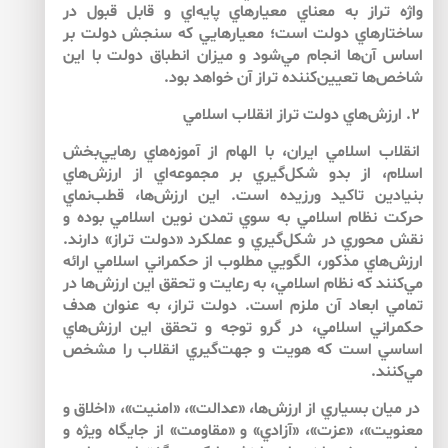
واژه تراز به معناي معيارهاي پايه‌اي و قابل قبول در
ساختارهاي دولت است؛ معيارهايي كه سنجش دولت بر
اساس آن‌ها انجام مي‌شود و ميزان انطباق دولت با اين
شاخص‌ها تعيين‌كننده تراز آن خواهد بود.
۲. ارزش‌هاي دولت تراز انقلاب اسلامي
انقلاب اسلامي ايران، با الهام از آموزه‌هاي رهايي‌بخش
اسلام، از بدو شكل‌گيري بر مجموعه‌اي از ارزش‌هاي
بنيادين تاكيد ورزيده است. اين ارزش‌ها، قطب‌نماي
حركت نظام اسلامي به سوي تمدن نوين اسلامي بوده و
نقش محوري در شكل‌گيري و عملكرد «دولت تراز» دارند.
ارزش‌هاي مذكور، الگويي مطلوب از حكمراني اسلامي ارائه
مي‌كنند كه نظام اسلامي، به رعايت و تحقق اين ارزش‌ها در
تمامي ابعاد آن ملزم است. دولت تراز، به عنوان هدف
حكمراني اسلامي، در گرو توجه و تحقق اين ارزش‌هاي
اساسي است كه هويت و جهت‌گيري انقلاب را مشخص
مي‌كنند.
در ميان بسياري از ارزش‌ها، «عدالت»، «امنيت»، «اخلاق و
معنويت»، «عزت»، «آزادي» و «مقاومت» از جايگاه ويژه‌ و