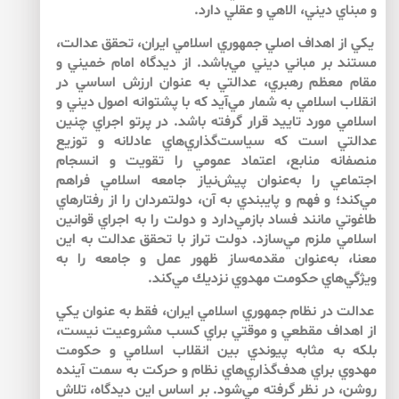
و مبناي ديني، الاهي و عقلي دارد.
يكي از اهداف اصلي جمهوري اسلامي ايران، تحقق عدالت،
مستند بر مباني ديني مي‌باشد. از ديدگاه امام خميني و
مقام معظم رهبري، عدالتي به عنوان ارزش اساسي در
انقلاب اسلامي به شمار مي‌آيد كه با پشتوانه اصول ديني و
اسلامي مورد تاييد قرار گرفته باشد. در پرتو اجراي چنين
عدالتي است كه سياست‌گذاري‌هاي عادلانه و توزيع
منصفانه منابع، اعتماد عمومي را تقويت و انسجام
اجتماعي را به‌عنوان پيش‌نياز جامعه اسلامي فراهم
مي‌كند؛ و فهم و پايبندي به آن، دولتمردان را از رفتارهاي
طاغوتي مانند فساد بازمي‌دارد و دولت را به اجراي قوانين
اسلامي ملزم مي‌سازد. دولت تراز با تحقق عدالت به اين
معنا، به‌عنوان مقدمه‌ساز ظهور عمل و جامعه را به
ويژگي‌هاي حكومت مهدوي نزديك مي‌كند.
عدالت در نظام جمهوري اسلامي ايران، فقط به عنوان يكي
از اهداف مقطعي و موقتي براي كسب مشروعيت نيست،
بلكه به مثابه پيوندي بين انقلاب اسلامي و حكومت
مهدوي براي هدف‌گذاري‌هاي نظام و حركت به سمت آينده
روشن، در نظر گرفته مي‌‌شود. بر اساس اين ديدگاه، تلاش