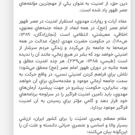
دين حق، از امنيت به عنوان يكي از مهم‌ترين مؤلفه‌هاي
عصر ظهور ياد شده است.
مفاد آيات و روايات مهدوي، استقرار امنيت در عصر ظهور
امام عصر (عج)، در همه ابعاد از جمله جنبه‌هاي معنوي،
اخلاقي، معيشتي، انتظامي است (نجارزادگان، ۱۳۸۹:
ص۱۸۰). در حكومت حضرت مهدي (عج)، عدالت در همه
عرصه‌ها به جامعه باز مي‌گردد و زندگي مردم سرشار از
امنيتي خواهد بود كه بشر در هيچ زماني، مانند آن را نديده
است (طبسي، ۱۳۸۵: ص۲۳۹). هر چند امنيت مطلق و
همه جانبه در دوران ظهور امام عصر (عج) محقق مي‌شود؛
تلاش براي فراهم كردن امنيتي نسبي، در واقع حركت به
سمت جامعه آرماني موعود و مقدمه‌سازي براي آن خواهد
بود. بنابراين، حكومت پيشرو در جهت پيشبرد آرمان‌هاي
مهدوي، بايد تأمين امنيت فراگير را در سرلوحه برنامه‌هاي
خود قرار دهد و گامي مؤثر براي رسيدن به آن امنيت
فراگير موعود بردارد.
مقام معظم رهبري امنيّت را براى كشور ايران، ارزشي
بسيار والا و اساسى و عنصري حياتى دانسته و علت آن را
اين‌گونه بيان مي‌كنند: