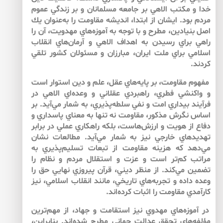
خدا و مكتب الاهي بر جامعه مسلمانان و بر زندگي عموم
مردم بود. ايشان از ابتدا، انديشه مقاومت را به‌عنوان يك
اصل بنيادين، مطرح و با توجه به آموزه‌هاي مهدويت، آن را
راهي براي رسيدن به اهداف الاهي و آرمان‌هاي انقلاب
اسلامي براي ملت ايران، مبارزان و مسئولان كشور تلقي
كردند.
مفهوم مقاومت، بر پايه‌هاي عقل، علم و دين استوار است
و واكنشي فطري، راهبردي عقلاني و وعده‌اي الاهي در
فرآيند بيداري امت و نفي سلطه‌پذيري، به شمار مي‌آيد. بر
اساس نگرش مذكور، مقاومت نه ‌تنها به معناي پاسداري و
دفاع از هويت و ارزش‌هاست، بلكه راهكاري عملي در برابر
تهديدهاي خارجي نيز به شمار مي‌آيد. مطالعات نشان
مي‌دهد كه هزينه مقاومت از تبعات تسليم‌پذيري به
‌مراتب كم‌تر است و عزت و استقلال مردم و نظام را
تضمين مي‌كند. از منظر ديني، قرآن پيروزي نهايي حق را
وعده داده و تجربه‌هاي تاريخي، مانند انقلاب اسلامي، نيز
كارآمدي مقاومت را اثبات كرده‌اند.
در آموزه‌هاي مهدوي نيز استقامت و جهاد، از مهم‌ترين
مؤلفه‌هاي تحقق عدالت جهاني مطرح شده‌اند. بنابراين،