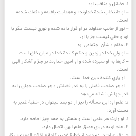
۱. فضائل و مناقب او:
– او «انتخاب شدة خداوند» و «هدايت يافته» و «كمك شده»
است.
– نور از جانب خداوند در او قرار داده شده و نوري نيست مگر با
او، و حقي نيست جز با او.
۲. مقام و شأن اجتماعي او:
– او ولي خدا در زمين و حكم كنندة خدا در ميان خلق است.
– كارها به او سپرده شده و او امين خداوند بر سِرّ و آشكار الهي
است.
– او ياري كنندة دين خدا است.
– او هر صاحب فضلي را به قدر فضلش و هر صاحب جهلي را به
قدر جهلش نشانه مي‌دهد.
د: علم او: اين مسأله را نيز از دو بعد مي­توان در خطبۀ غدير به
دست آورد:
۱. او وارث هر علمي است و علمش به همه چيز احاطه دارد.
۲. علم او به درياي عميق علم الهي اتصال دارد.
هـ : قيام او: در دو مورد از خطبة غدير، كلمة «القائم المهدي» بكار