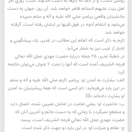
روشن گشت، و از‌ آنجا كه كارها به دست خداوند است، روزي امر
اهل بيت عليهم السلام ظاهر خواهد شد. آن روز، جهان به دست
جانشينان واقعي پيامبر صلي الله عليه و آله و سلم سپرده
مي‌شود و انتقام آنچه در طول قرنها بر ايشان رفته است، گرفته
خواهد شد.
لازم به ذكر است كه اعلام اين مطالب در غدير، يك پيشگويي و
اِخبار از غيب نيز به شمار مي‌آيد.
در خطبۀ غدير، ۲۵ جمله دربارة حضرت مهدي عجل الله تعالي
فرجه الشريف آمده است كه آنها را تحت ۶ عنوان مي‌توان خلاصه
كرد:
الف: بشارت به آمدن او: پيامبر اكرم صلي الله عليه و آله و سلم
در اين باره مي‌فرمايد: «او كسي است كه همة پيشينيان به آمدن
او بشارت داده‌اند.»[۱]
ب: خاتميت او: يعني امامت در امامان تعيين شده، اتصال دارد
و منقطع نمي­گردد تا زماني كه به دست خاتم و آخرين آنان كه
حضرت مهدي عجل الله تعالي فرجه الشريف است، برسد.
ج: مقام و منزلت او: در اين باره دو جهت ذكر شده است: