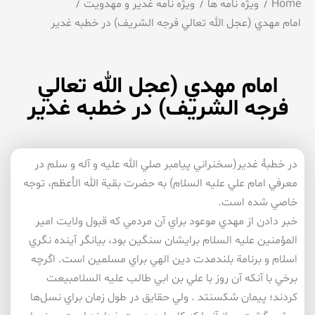
Home
ویژه نامه ها
ویژه نامه غدیر و مهدویت
امام مهدي (عجل الله تعالي فرجه الشريف) در خطبه غدير
امام مهدي (عجل الله تعالي
فرجه الشريف) در خطبه غدير
در خطبۀ غدير(سخنراني پيامبر صلي الله عليه و آله و سلم در
معرفي امام علي عليه السلام) به حضرت بقية الله الأعظم، توجه
خاصي شده است.
خبر دادن از مهدي موعود براي آن مردمي كه قبول ولايت امير
المؤمنين عليه السلام برايشان سنگين بود، بيانگر آينده نگري
اسلام و برنامة بلندمدت دين الهي براي مسلمين است. اگرچه
برخي با آنكه آن روز با علي بن ابي طالب عليه السلامبيعت
كردند؛ پيمان شكسنتد . ولي حقايق در طول زمان براي نسل‌ها