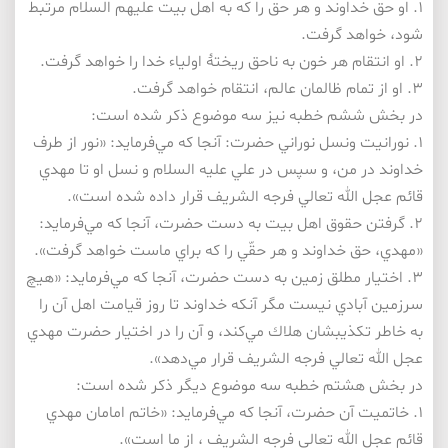
۱. او حق خداوند و هر حق را كه به اهل بيت عليهم السلام مرتبط
شود، خواهد گرفت.
۲. او انتقام هر خون به ناحق ريختۀ اولياء خدا را خواهد گرفت.
۳. او از تمام ظالمان عالم، انتقام خواهد گرفت.
در بخش ششم خطبه نيز سه موضوع ذكر شده است:
۱. نورانيت ونسل نوراني حضرت: آنجا كه مي‌فرمايد: «نور از طرف
خداوند در من، و سپس در علي عليه السلام و نسل او تا مهدي
قائم عجل الله تعالي فرجه الشريف قرار داده شده است».
۲. گرفتن حقوق اهل بيت به دست حضرت، آنجا كه مي‌فرمايد:
«مهدي، حق خداوند و هر حقّي را كه براي ماست خواهد گرفت».
۳. اختيار مطلق زمين به دست حضرت، آنجا كه مي‌فرمايد: «هيچ
سرزمين آبادي نيست مگر آنكه خداوند تا روز قيامت اهل آن را
به خاطر تكذيبشان هلاك مي‌كند، و آن را در اختيار حضرت مهدي
عجل الله تعالي فرجه الشريف قرار مي‌دهد».
در بخش هشتم خطبه سه موضوع ديگر ذكر شده است:
۱. خاتميت آن حضرت، آنجا كه مي‌فرمايد: «خاتم امامان مهدي
قائم عجل الله تعالي فرجه الشريف ، از ما است».