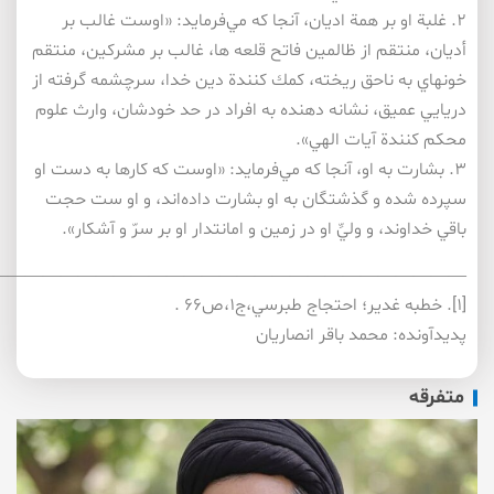
۲. غلبة او بر همة اديان، آنجا كه مي‌فرمايد: «اوست غالب بر
أديان، منتقم از ظالمين فاتح قلعه ها، غالب بر مشركين، منتقم
خونهاي به ناحق ريخته، كمك كنندة دين خدا، سرچشمه گرفته از
دريايي عميق، نشانه دهنده به افراد در حد خودشان، وارث علوم
محكم كنندة آيات الهي».
۳. بشارت به او، آنجا كه مي‌فرمايد: «اوست كه كارها به دست او
سپرده شده و گذشتگان به او بشارت داده‌اند، و او ست حجت
باقي خداوند، و وليِّ او در زمين و امانتدار او بر سرّ و آشكار».
——————————————————————————–
[۱]. خطبه غدير؛ احتجاج طبرسي،ج۱،ص۶۶ .
پدیدآونده: محمد باقر انصاريان
متفرقه