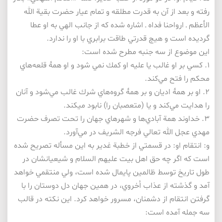
رفته و بعد از آن به قدرت مطلقه و تمام عيار حضرت بقية الله
الأعظم ـ ارواحنا فداه ـ اشاره شده كه از جانب الهي به او عطا
گرديده است و هيچ قدرتي طاقت برابري با او را ندارد.
اين موضوع از سه جنبه مطرح شده است:
۱. كسي بر او غالب يا عليه او كمك نمي شود و او همۀ قلعه‌هاي
محكم را فتح مي‌كند.
۲. او بر همۀ اديان و بر همۀ گروه‌هاي شرك غالب مي‌شود و آنان
را هدايت مي‌كند و يا (متعصبان را) نابود مي­كند.
۳. خداوند همة آبادي‌ها و شهرهاي جهان را تحت تصرف حضرت
مهدي عجل الله تعالي فرجه الشريف در مي‌آورد.
و: انتقام او: در قسمتي از خطبة غدير به اين مسأله تصريح شده
است كه اگر چه حق اهل بيت عليهم السلام و شيعيانشان در
طول تاريخ توسط ظالمين پايمال شده است، ولي منتقمي خواهد
آمد و گذشته از عذاب اُخروي، در همين جهان دل دوستان را با
گرفتن انتقام از دشمنان، مسرور خواهد كرد. اين نكته در قالب
سه جمله آمده است: