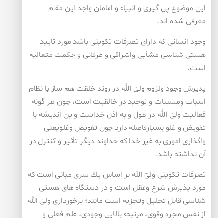
این موضوع پی گیری و انبیاء و امامان واجد این مقام
معرفی شده اند.
وجود انسانی كه دارای تصرفات تكوینی باشد مورد تایید
هستی شناسی مشأیی واشراقی و عرفانی و حكمت متعالیه
است.
پذیرش وجود ولزوم ولیّ الله در روند خلقت هم ساز با نظام
اسباب ومسببات و توحید در خالقیت است، چون هر گونه
فعالیت ولیّ الله در طول و به اذن خداست واین اندیشه با
تفویض و غلو بسیارفاصله دارد چون تفویض وغلویعنی
واگذاری اموری به غیر خدا كه خداوند دیگر تأثیر و كنترل در
آن نداشته باشد.
تصرفات تكوینی ولیّ الله بر اساس یك سری مبانی است كه
مورد پذیرش شرع وعقل است و در دستگاه های هستی
شناسی قابل تحلیل وتجزیه است مانند؛ برخورداری ولیّ الله
از نفس مجرد وقوی، مرتبهء بالایی وجودی، علم فعلی و