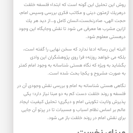
روش این تحلیل این گونه است كه ابتداء فلسفه خلقت
درهریك ازمتون دینی و مكاتب فكری بررسی وسپس امام،
حجت الهی، صادرنخست،انسان كامل و…از دید هر یك
ازاین مشرب ها معرفی می شود تا نقش وجایگاه این وجود
درهستی معلوم شود.
البته این رساله ادعا ندارد كه سخن نهایی را گفته است،
بلكه می خواهد روزنهء فرا روی پژوهشگران این وادی
بگشاید به ویژه كه نگاه هستی شناسانه به وجود امام كمتر
به صورت مشروح و یكجا بحث شده است.
نگاهی هستی شناسانه به امام و بررسی نقش وجودی آن در
فلسفه و روند خلقت دست كم به دو مبنا نیاز دارد؛ یكی
پذیرش ولایت تكوینی امام و دیگری؛ تحلیل كیفیت ایجاد
عالم بر اساس نظام اسباب و مسببات تا در پرتو آن جایی
برای نقش امام در روند خلقت باز می شود.
مبنای نخست ـ